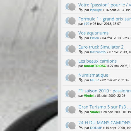
Votre "passion" pour le / v
par
lepoulpe
»
16 août 2013, 19:
Formule 1 : grand prix su
par
jr70
»
26 févr. 2013, 15:07
Vos aquariums
par
Piston
»
04 févr. 2013, 22:39
Euro truck Simulator 2
par
fastzone95
»
07 avr. 2013, 1
Les beaux camions
par
touranTDIDSG
»
27 mai 2006, 1
Numismatique
par
MELR
»
02 mai 2012, 21:42
F1 saison 2010 : passionné
par
Vindel
»
03 déc. 2009, 22:08
Gran Turismo 5 sur Ps3 ...
par
Vindel
»
28 nov. 2009, 01:19
24 H DU MANS CAMIONS
par
DOUME
»
19 sept. 2009, 10