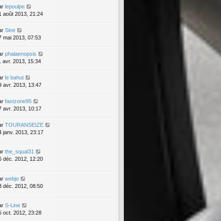
ar
lepoulpe
1 août 2013, 21:24
ar
Sine
7 mai 2013, 07:53
ar
phalaenopsis
1 avr. 2013, 15:34
ar
le bahut
9 avr. 2013, 13:47
ar
fastzone95
7 avr. 2013, 10:17
ar
TOURANSEIZE
4 janv. 2013, 23:17
ar
the_squal31
6 déc. 2012, 12:20
ar
webjo
3 déc. 2012, 08:50
ar
S-Line
5 oct. 2012, 23:28