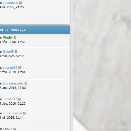
ar
supercook
 juil. 2025, 21:25
ernier message
ar
Vindel
4 déc. 2006, 17:35
ar
Gabr95
0 mai 2025, 02:08
ar
socrate62
7 févr. 2019, 17:44
ar
tourantraveller
2 janv. 2018, 17:03
ar
Jensen17
5 déc. 2016, 01:22
ar
curtis newton
 juil. 2015, 11:44
ar
Stroke