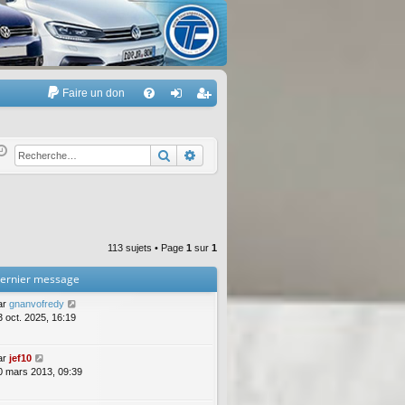
Faire un don
A
FA
on
’e
Q
ne
nr
Rechercher
Recherche avancée
xi
eg
on
ist
re
113 sujets • Page
1
sur
1
r
ernier message
ar
gnanvofredy
3 oct. 2025, 16:19
ar
jef10
0 mars 2013, 09:39