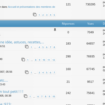
p
121
730295
14
» dans
Accueil et présentations des membres de
1
2
3
4
5
Réponses
Vues
D
p
0
7049
2
5
e idée, astuces, recettes,...
p
183
64657
2
16:51
1
4
5
6
7
8
…
p
290
76935
1
:49
1
8
9
10
11
12
…
p
160
67745
0
2007, 05:56
1
3
4
5
6
7
…
tc....
p
21
9517
2
23:43
out petit ! ! !
p
242
75641
08
005, 00:38
1
6
7
8
9
10
…
e :923:
p