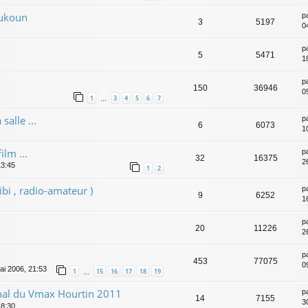
oukoun
p
3
5197
0
p
5
5471
1
p
150
36946
0
1
3
4
5
6
7
…
salle ...
p
6
6073
1
ilm ...
p
32
16375
2
13:45
1
2
bi , radio-amateur )
p
9
6252
1
p
20
11226
2
p
453
77075
0
ai 2006, 21:53
1
15
16
17
18
19
…
nal du Vmax Hourtin 2011
p
14
7155
3
18:30