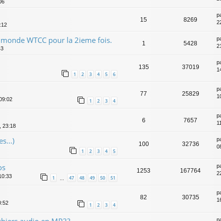
06
p
15
8269
2
:12
 monde WTCC pour la 2ieme fois.
p
1
5428
2
43
p
135
37019
14
1
2
3
4
5
6
p
77
25829
1
 09:02
1
2
3
4
p
6
7657
1
, 23:18
s...)
p
100
32736
0
1
2
3
4
5
os
p
1253
167764
2
10:33
1
47
48
49
50
51
…
p
82
30735
1
0:52
1
2
3
4
chiers audio en MP3?
p