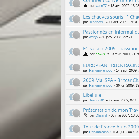
par
yann77
»
13 avr. 2007, 13:0
Les chauves souris : " Cha
par
Jeannot91
»
17 oct. 2009, 19:34
Passionnés en Informatiqu
par
webjo
»
30 janv. 2008, 22:50
F1 saison 2009 : passionné
par
dav-86
»
13 févr. 2009, 21:2
EUROPEAN TRUCK RACIN
par
Renomoreno56
»
14 sept. 2009,
2009 Mai SPA - Britcar Cha
par
Renomoreno56
»
30 juil. 2009, 1
Libellule
par
Jeannot91
»
27 août 2009, 07:16
Présentation de mon Trava
par
Olisand
»
05 mai 2007, 13:5
Tour de France Auto 2009
par
Renomoreno56
»
31 juil. 2009, 2