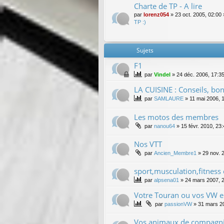
Charte de TP - A lire
par
lorenz054
»
23 oct. 2005, 02:00
TP :)
Sujets
F1
par
Vindel
»
24 déc. 2006, 17:3
LA CUISINE : Conseils, bonn
par
SAMLAURE
»
11 mai 2006, 
Les motos des membres
par
nanou64
»
15 févr. 2010, 23
Nos VTT
par
Ancien_Membre1
»
29 nov. 
sport,musculation,fitness e
par
alpsena01
»
24 mars 2007, 
Votre Touran ou vos VW en t
par
passionVW
»
31 mars 2
Vos animaux de compagni