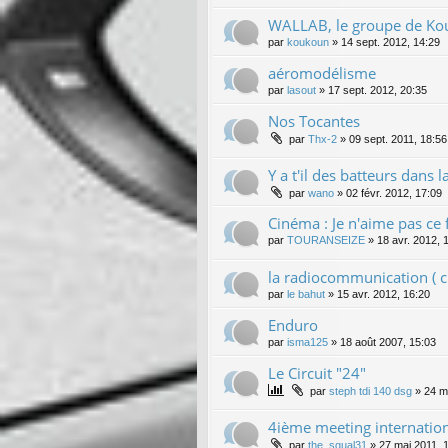
WALLAB, le groupe de K
par
koukoun
»
14 sept. 2012, 14:29
aéromodélisme
par
lasout
»
17 sept. 2012, 20:35
Nos Tocantes
par
Thx-2
»
09 sept. 2011, 18:56
Y a t'il des batteurs dans la 
par
wano
»
02 févr. 2012, 17:09
Cinéma : Je n'aime pas ce f
par
TOURANSEIZE
»
18 avr. 2012, 
la radiocommunication ( ci
par
le bahut
»
15 avr. 2012, 16:20
Enduro
par
isma125
»
18 août 2007, 15:03
Le Circuit "24"
par
steph tdi 140 dsg
»
24 m
4ième meeting internatio
par
the_squal31
»
27 mai 2011, 