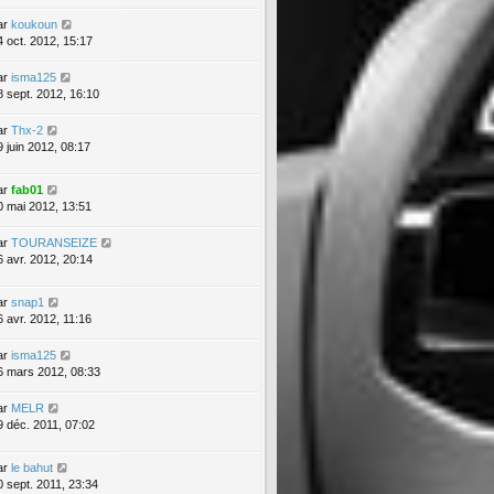
ar
koukoun
4 oct. 2012, 15:17
ar
isma125
8 sept. 2012, 16:10
ar
Thx-2
9 juin 2012, 08:17
ar
fab01
0 mai 2012, 13:51
ar
TOURANSEIZE
6 avr. 2012, 20:14
ar
snap1
6 avr. 2012, 11:16
ar
isma125
6 mars 2012, 08:33
ar
MELR
9 déc. 2011, 07:02
ar
le bahut
0 sept. 2011, 23:34