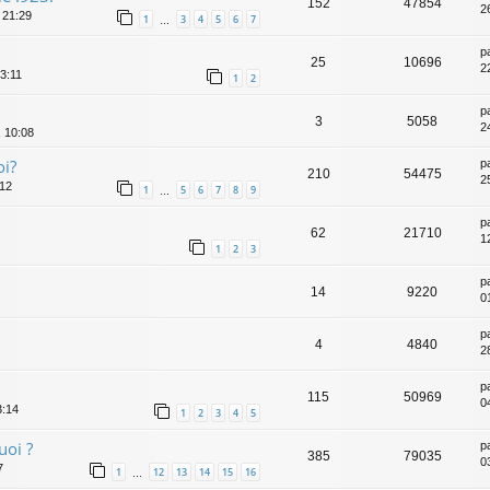
152
47854
2
 21:29
1
3
4
5
6
7
…
p
25
10696
2
3:11
1
2
p
3
5058
2
 10:08
oi?
p
210
54475
2
:12
1
5
6
7
8
9
…
p
62
21710
1
1
2
3
p
14
9220
0
p
4
4840
2
p
115
50969
0
3:14
1
2
3
4
5
uoi ?
p
385
79035
0
7
1
12
13
14
15
16
…