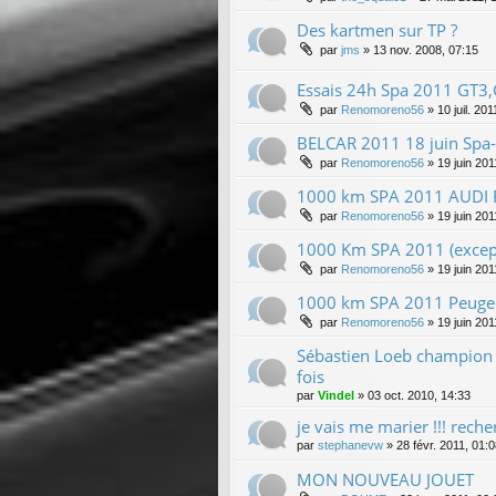
Des kartmen sur TP ?
par
jms
»
13 nov. 2008, 07:15
Essais 24h Spa 2011 GT3
par
Renomoreno56
»
10 juil. 20
BELCAR 2011 18 juin Spa
par
Renomoreno56
»
19 juin 201
1000 km SPA 2011 AUDI 
par
Renomoreno56
»
19 juin 201
1000 Km SPA 2011 (except
par
Renomoreno56
»
19 juin 201
1000 km SPA 2011 Peugeo
par
Renomoreno56
»
19 juin 201
Sébastien Loeb champion 
fois
par
Vindel
»
03 oct. 2010, 14:33
je vais me marier !!! reche
par
stephanevw
»
28 févr. 2011, 01:
MON NOUVEAU JOUET