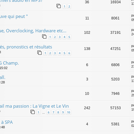
36
16934
1
8
1
2
uve qui peut "
p
11
8061
0
e, Overclocking, Hardware etc...
p
102
37191
2
1
2
3
4
5
s, pronostics et résultats
p
138
47251
0
8
1
2
3
4
5
6
G Champ.
p
6
6806
2
 15:02
ll.
p
3
5203
1
9:28
p
10
7946
2
il ma passion : La Vigne et Le Vin
p
242
57153
1
0
1
6
7
8
9
10
…
 à SPA
p
4
5381
0
0:48