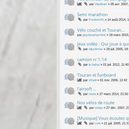
par
Vlaolivier
»
05 avr. 2007,
Semi marathon
par
Frederic91
»
14 août 2014, 1
Vélo couché et Touran...
par
guyetsamachine
»
18 mars 2015,
Jeux vidéo : Qui joue à qu
par
eljuclemar
»
28 juil. 2005, 18
camion rc 1:14
par
le bahut
»
01 juil. 2012, 11:40
Touran et funboard
par
sfradi
»
01 nov. 2006, 12:42
l'airsoft ...
par
rasta
»
27 mars 2014, 21:50
Nos vélos de route
par
webjo
»
27 déc. 2007, 2
[Musique] Vous écoutez q
par
coki
»
21 juil. 2005, 21:3