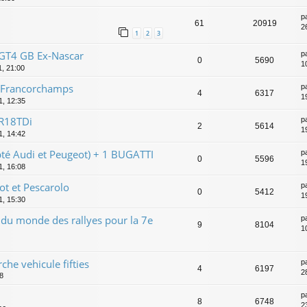
p
61
20919
2
1
2
3
,GT4 GB Ex-Nascar
p
0
5690
10
11, 21:00
-Francorchamps
p
4
6317
1
1, 12:35
R18TDi
p
2
5614
1
1, 14:42
é Audi et Peugeot) + 1 BUGATTI
p
0
5596
1
1, 16:08
t et Pescarolo
p
0
5412
1
1, 15:30
du monde des rallyes pour la 7e
p
9
8104
1
rche vehicule fifties
p
4
6197
2
08
p
8
6748
2