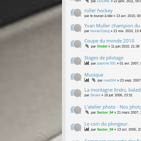
par
DOUME
»
22 janv. 2011, 00:
roller hockey
par
le touran à bibi
»
13 avr. 2010, 00
Yvan Muller champion du
par
touran31dsg
»
21 nov. 2010, 13:
Coupe du monde 2010
par
Vindel
»
11 juin 2010, 21:38
Stages de pilotage
par
patoche 591
»
01 avr. 2007,
Musique
par
road164
»
23 sept. 2007
La montagne (treks, balade
par
Stroke
»
16 juil. 2006, 23:31
L'atelier photo - Nos phot
par
Sector_94
»
21 mars 2007, 
Le coin du plongeur.
par
Sector_94
»
13 oct. 2005, 2
Comment convertir des fi