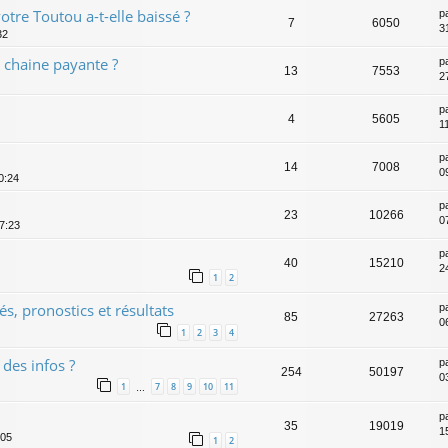
otre Toutou a-t-elle baissé ?
p
7
6050
3
32
r chaine payante ?
p
13
7553
2
p
4
5605
1
p
14
7008
0
0:24
p
23
10266
0
7:23
p
40
15210
2
1
2
s, pronostics et résultats
p
85
27263
0
1
2
3
4
 des infos ?
p
254
50197
0
1
7
8
9
10
11
…
p
35
19019
1
:05
1
2