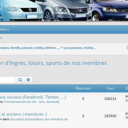
u Volkswagen Touran
res
er
ison, famille, passion, hobby, détente, ...
Les passions, hobbys, violon d'Ingres, loisirs, sports de nos membres
on d'Ingres, loisirs, sports de nos membres
Rechercher
Recherche avancée
Réponses
Vues
D
ux sociaux (Facebook, Twitter, ...)
p
6
166214
1
ans
Fonctionnement du site : avis, demande,
 et anciens ) membres :)
p
0
182926
1
» dans
Accueil et présentations des membres de