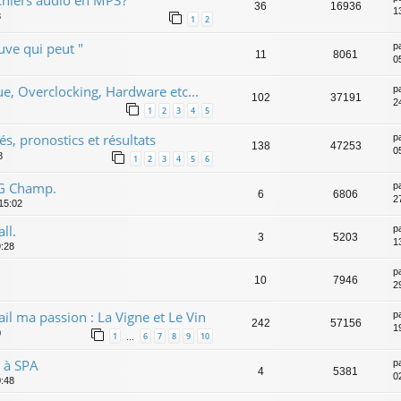
36
16936
1
8
1
2
uve qui peut "
p
11
8061
0
e, Overclocking, Hardware etc...
p
102
37191
2
1
2
3
4
5
s, pronostics et résultats
p
138
47253
0
8
1
2
3
4
5
6
G Champ.
p
6
6806
2
 15:02
ll.
p
3
5203
1
9:28
p
10
7946
2
il ma passion : La Vigne et Le Vin
p
242
57156
1
0
1
6
7
8
9
10
…
 à SPA
p
4
5381
0
0:48