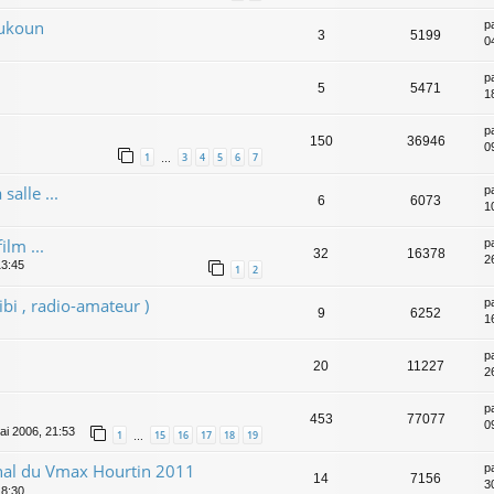
oukoun
p
3
5199
0
p
5
5471
1
p
150
36946
0
1
3
4
5
6
7
…
salle ...
p
6
6073
1
ilm ...
p
32
16378
2
13:45
1
2
bi , radio-amateur )
p
9
6252
1
p
20
11227
2
p
453
77077
0
ai 2006, 21:53
1
15
16
17
18
19
…
nal du Vmax Hourtin 2011
p
14
7156
3
18:30