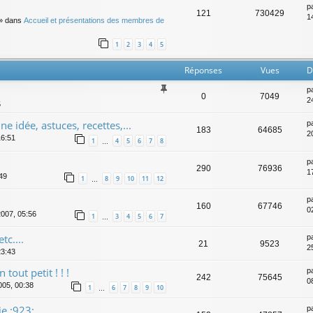
p
121
730429
14
» dans
Accueil et présentations des membres de
1
2
3
4
5
Réponses
Vues
D
p
0
7049
2
5
e idée, astuces, recettes,...
p
183
64685
2
16:51
1
4
5
6
7
8
…
p
290
76936
1
:49
1
8
9
10
11
12
…
p
160
67746
0
2007, 05:56
1
3
4
5
6
7
…
tc....
p
21
9523
2
23:43
out petit ! ! !
p
242
75645
08
005, 00:38
1
6
7
8
9
10
…
e :923:
p