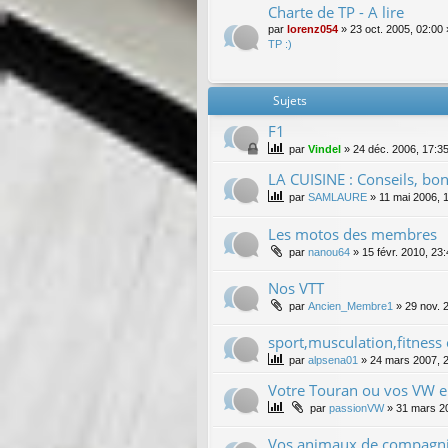
Charte de TP - A lire
par
lorenz054
»
23 oct. 2005, 02:00
TP :)
Sujets
F1
par
Vindel
»
24 déc. 2006, 17:3
LA CUISINE : Conseils, bonn
par
SAMLAURE
»
11 mai 2006, 
Les motos des membres
par
nanou64
»
15 févr. 2010, 23
Nos VTT
par
Ancien_Membre1
»
29 nov. 
sport,musculation,fitness e
par
alpsena01
»
24 mars 2007, 
Votre Touran ou vos VW en t
par
passionVW
»
31 mars 2
Vos animaux de compagni