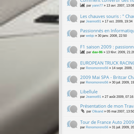
par
yann77
»
13 avr. 2007, 13:0
Les chauves souris : " Cha
par
Jeannot91
»
17 oct. 2009, 19:34
Passionnés en Informatiqu
par
webjo
»
30 janv. 2008, 22:50
F1 saison 2009 : passionné
par
dav-86
»
13 févr. 2009, 21:2
EUROPEAN TRUCK RACIN
par
Renomoreno56
»
14 sept. 2009,
2009 Mai SPA - Britcar Cha
par
Renomoreno56
»
30 juil. 2009, 1
Libellule
par
Jeannot91
»
27 août 2009, 07:16
Présentation de mon Trava
par
Olisand
»
05 mai 2007, 13:5
Tour de France Auto 2009
par
Renomoreno56
»
31 juil. 2009, 2