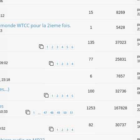
06
p
15
8269
2
:12
 monde WTCC pour la 2ieme fois.
p
1
5428
2
43
p
135
37023
14
1
2
3
4
5
6
p
77
25831
1
 09:02
1
2
3
4
p
6
7657
1
, 23:18
s...)
p
100
32736
0
1
2
3
4
5
os
p
1253
167828
2
10:33
1
47
48
49
50
51
…
p
82
30737
1
0:52
1
2
3
4
chiers audio en MP3?
p