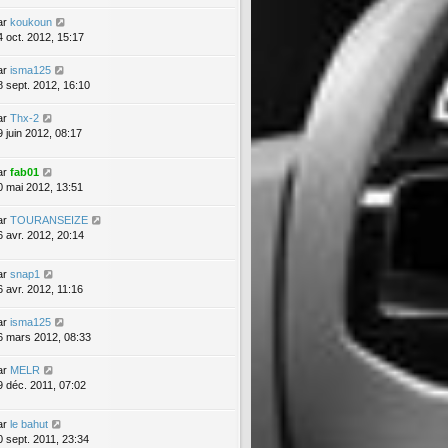
ar
koukoun
4 oct. 2012, 15:17
ar
isma125
8 sept. 2012, 16:10
ar
Thx-2
9 juin 2012, 08:17
ar
fab01
0 mai 2012, 13:51
ar
TOURANSEIZE
6 avr. 2012, 20:14
ar
snap1
6 avr. 2012, 11:16
ar
isma125
6 mars 2012, 08:33
ar
MELR
9 déc. 2011, 07:02
ar
le bahut
0 sept. 2011, 23:34