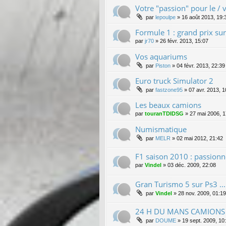
Votre "passion" pour le / v
par
lepoulpe
»
16 août 2013, 19:
Formule 1 : grand prix su
par
jr70
»
26 févr. 2013, 15:07
Vos aquariums
par
Piston
»
04 févr. 2013, 22:39
Euro truck Simulator 2
par
fastzone95
»
07 avr. 2013, 1
Les beaux camions
par
touranTDIDSG
»
27 mai 2006, 1
Numismatique
par
MELR
»
02 mai 2012, 21:42
F1 saison 2010 : passionné
par
Vindel
»
03 déc. 2009, 22:08
Gran Turismo 5 sur Ps3 ...
par
Vindel
»
28 nov. 2009, 01:19
24 H DU MANS CAMIONS
par
DOUME
»
19 sept. 2009, 10