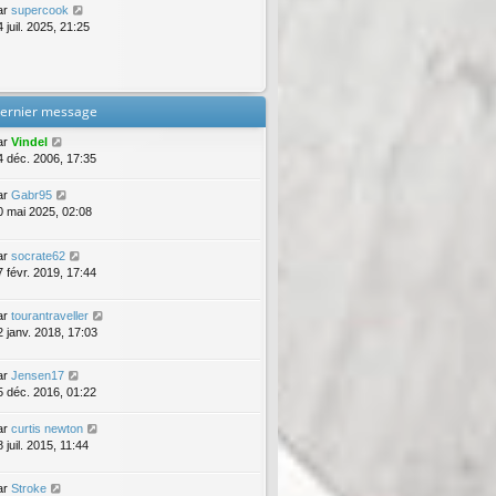
ar
supercook
 juil. 2025, 21:25
ernier message
ar
Vindel
4 déc. 2006, 17:35
ar
Gabr95
0 mai 2025, 02:08
ar
socrate62
7 févr. 2019, 17:44
ar
tourantraveller
2 janv. 2018, 17:03
ar
Jensen17
5 déc. 2016, 01:22
ar
curtis newton
 juil. 2015, 11:44
ar
Stroke