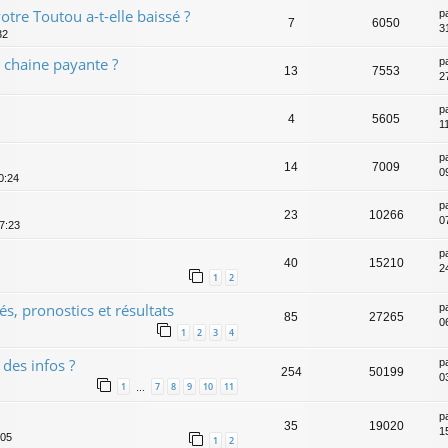
otre Toutou a-t-elle baissé ?
p
7
6050
3
32
r chaine payante ?
p
13
7553
2
p
4
5605
1
p
14
7009
0
0:24
p
23
10266
0
7:23
p
40
15210
2
1
2
s, pronostics et résultats
p
85
27265
0
1
2
3
4
 des infos ?
p
254
50199
0
1
7
8
9
10
11
…
p
35
19020
1
:05
1
2