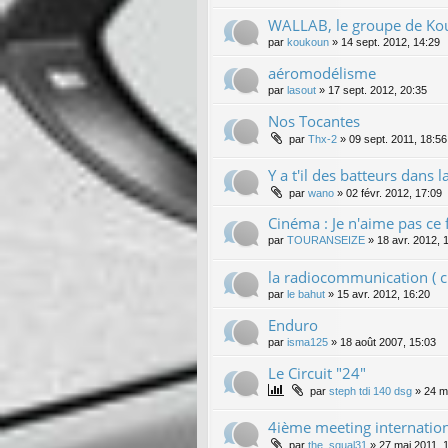
WALLAB, le groupe de K
par
koukoun
»
14 sept. 2012, 14:29
aéromodélisme
par
lasout
»
17 sept. 2012, 20:35
Nos Tocantes
par
Thx-2
»
09 sept. 2011, 18:56
Y a t'il des batteurs dans la 
par
wano
»
02 févr. 2012, 17:09
Cinéma : Je n'aime pas ce f
par
TOURANSEIZE
»
18 avr. 2012, 
la radiocommunication ( ci
par
le bahut
»
15 avr. 2012, 16:20
Enduro
par
isma125
»
18 août 2007, 15:03
Le Circuit "24"
par
steph tdi 140 dsg
»
24 m
4ième meeting internatio
par
the_squal31
»
27 mai 2011, 