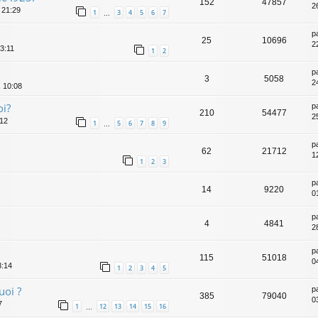
152
47857
2
 21:29
1
3
4
5
6
7
…
p
25
10696
2
3:11
1
2
p
3
5058
2
 10:08
oi?
p
210
54477
2
:12
1
5
6
7
8
9
…
p
62
21712
1
1
2
3
p
14
9220
0
p
4
4841
2
p
115
51018
0
3:14
1
2
3
4
5
uoi ?
p
385
79040
0
7
1
12
13
14
15
16
…