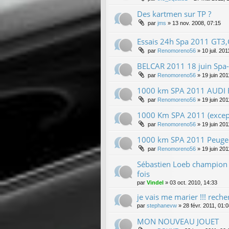
Des kartmen sur TP ?
par
jms
»
13 nov. 2008, 07:15
Essais 24h Spa 2011 GT3
par
Renomoreno56
»
10 juil. 20
BELCAR 2011 18 juin Spa
par
Renomoreno56
»
19 juin 201
1000 km SPA 2011 AUDI 
par
Renomoreno56
»
19 juin 201
1000 Km SPA 2011 (except
par
Renomoreno56
»
19 juin 201
1000 km SPA 2011 Peugeo
par
Renomoreno56
»
19 juin 201
Sébastien Loeb champion 
fois
par
Vindel
»
03 oct. 2010, 14:33
je vais me marier !!! reche
par
stephanevw
»
28 févr. 2011, 01:
MON NOUVEAU JOUET