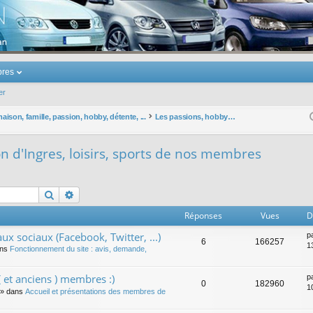
u Volkswagen Touran
res
er
ison, famille, passion, hobby, détente, ...
Les passions, hobbys, violon d'Ingres, loisirs, sports de nos membres
on d'Ingres, loisirs, sports de nos membres
Rechercher
Recherche avancée
Réponses
Vues
D
ux sociaux (Facebook, Twitter, ...)
p
6
166257
1
ans
Fonctionnement du site : avis, demande,
 et anciens ) membres :)
p
0
182960
1
» dans
Accueil et présentations des membres de