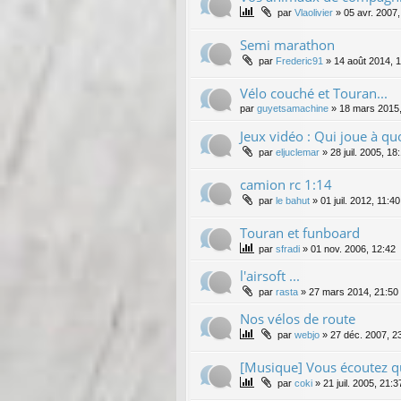
par
Vlaolivier
»
05 avr. 2007,
Semi marathon
par
Frederic91
»
14 août 2014, 1
Vélo couché et Touran...
par
guyetsamachine
»
18 mars 2015,
Jeux vidéo : Qui joue à qu
par
eljuclemar
»
28 juil. 2005, 18
camion rc 1:14
par
le bahut
»
01 juil. 2012, 11:40
Touran et funboard
par
sfradi
»
01 nov. 2006, 12:42
l'airsoft ...
par
rasta
»
27 mars 2014, 21:50
Nos vélos de route
par
webjo
»
27 déc. 2007, 2
[Musique] Vous écoutez q
par
coki
»
21 juil. 2005, 21:3