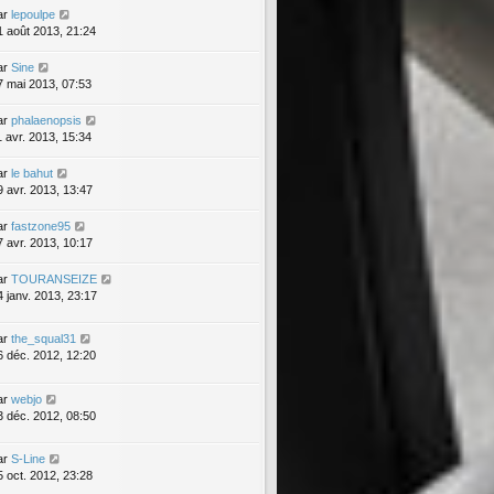
ar
lepoulpe
1 août 2013, 21:24
ar
Sine
7 mai 2013, 07:53
ar
phalaenopsis
1 avr. 2013, 15:34
ar
le bahut
9 avr. 2013, 13:47
ar
fastzone95
7 avr. 2013, 10:17
ar
TOURANSEIZE
4 janv. 2013, 23:17
ar
the_squal31
6 déc. 2012, 12:20
ar
webjo
3 déc. 2012, 08:50
ar
S-Line
5 oct. 2012, 23:28