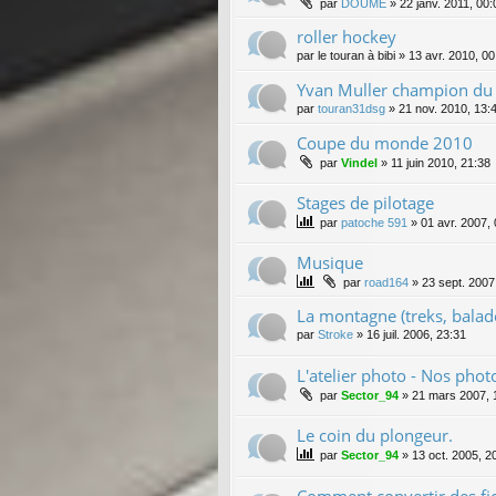
par
DOUME
»
22 janv. 2011, 00:
roller hockey
par
le touran à bibi
»
13 avr. 2010, 00
Yvan Muller champion du
par
touran31dsg
»
21 nov. 2010, 13:
Coupe du monde 2010
par
Vindel
»
11 juin 2010, 21:38
Stages de pilotage
par
patoche 591
»
01 avr. 2007,
Musique
par
road164
»
23 sept. 2007
La montagne (treks, balade
par
Stroke
»
16 juil. 2006, 23:31
L'atelier photo - Nos phot
par
Sector_94
»
21 mars 2007, 
Le coin du plongeur.
par
Sector_94
»
13 oct. 2005, 2
Comment convertir des fi