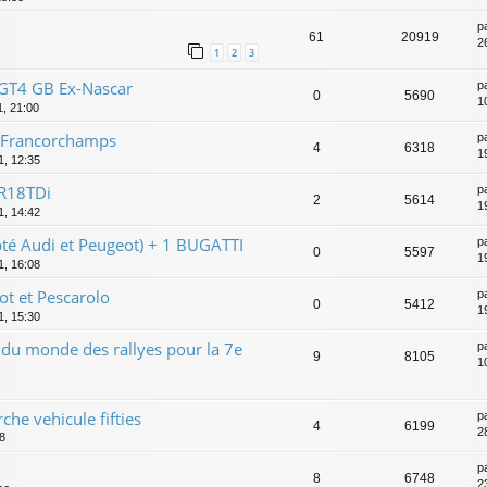
p
61
20919
2
1
2
3
,GT4 GB Ex-Nascar
p
0
5690
10
11, 21:00
-Francorchamps
p
4
6318
1
1, 12:35
R18TDi
p
2
5614
1
1, 14:42
é Audi et Peugeot) + 1 BUGATTI
p
0
5597
1
1, 16:08
t et Pescarolo
p
0
5412
1
1, 15:30
du monde des rallyes pour la 7e
p
9
8105
1
rche vehicule fifties
p
4
6199
2
08
p
8
6748
2