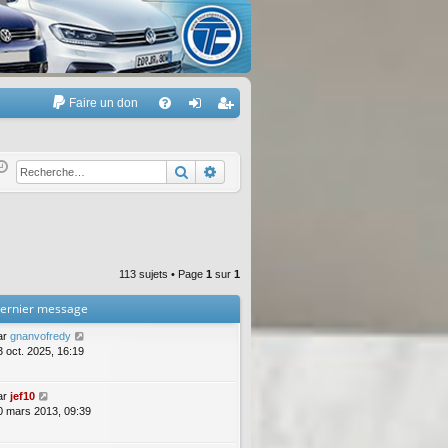
Faire un don
A
FA
on
’e
Q
ne
nr
Rechercher
Recherche avancée
xi
eg
on
ist
re
113 sujets • Page
1
sur
1
r
ernier message
ar
gnanvofredy
3 oct. 2025, 16:19
ar
jef10
0 mars 2013, 09:39