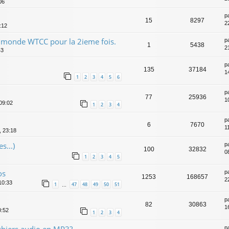
06
p
15
8297
2
:12
 monde WTCC pour la 2ieme fois.
p
1
5438
2
43
p
135
37184
14
1
2
3
4
5
6
p
77
25936
1
 09:02
1
2
3
4
p
6
7670
1
, 23:18
s...)
p
100
32832
0
1
2
3
4
5
os
p
1253
168657
2
10:33
1
47
48
49
50
51
…
p
82
30863
1
0:52
1
2
3
4
chiers audio en MP3?
p