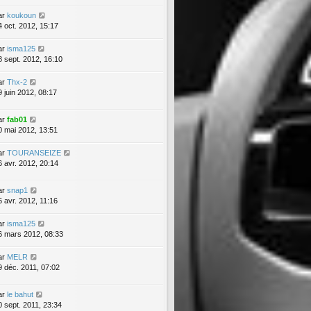
ar
koukoun
4 oct. 2012, 15:17
ar
isma125
8 sept. 2012, 16:10
ar
Thx-2
9 juin 2012, 08:17
ar
fab01
0 mai 2012, 13:51
ar
TOURANSEIZE
6 avr. 2012, 20:14
ar
snap1
6 avr. 2012, 11:16
ar
isma125
6 mars 2012, 08:33
ar
MELR
9 déc. 2011, 07:02
ar
le bahut
0 sept. 2011, 23:34