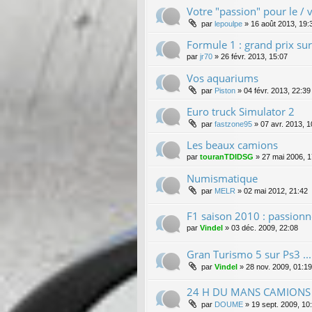
Votre "passion" pour le / v
par
lepoulpe
»
16 août 2013, 19:
Formule 1 : grand prix su
par
jr70
»
26 févr. 2013, 15:07
Vos aquariums
par
Piston
»
04 févr. 2013, 22:39
Euro truck Simulator 2
par
fastzone95
»
07 avr. 2013, 1
Les beaux camions
par
touranTDIDSG
»
27 mai 2006, 1
Numismatique
par
MELR
»
02 mai 2012, 21:42
F1 saison 2010 : passionné
par
Vindel
»
03 déc. 2009, 22:08
Gran Turismo 5 sur Ps3 ...
par
Vindel
»
28 nov. 2009, 01:19
24 H DU MANS CAMIONS
par
DOUME
»
19 sept. 2009, 10