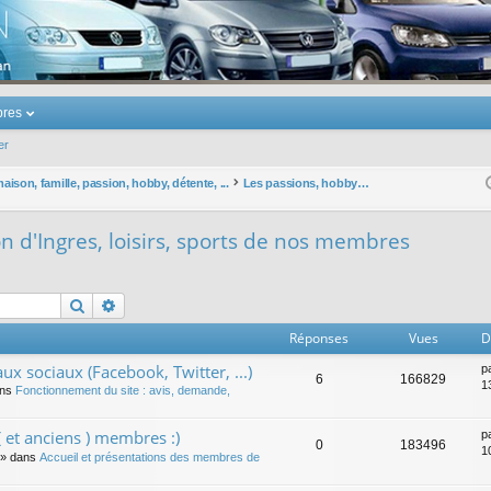
u Volkswagen Touran
res
er
ison, famille, passion, hobby, détente, ...
Les passions, hobbys, violon d'Ingres, loisirs, sports de nos membres
on d'Ingres, loisirs, sports de nos membres
Rechercher
Recherche avancée
Réponses
Vues
D
ux sociaux (Facebook, Twitter, ...)
p
6
166829
1
ans
Fonctionnement du site : avis, demande,
 et anciens ) membres :)
p
0
183496
1
» dans
Accueil et présentations des membres de