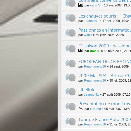
par
yann77
»
13 avr. 2007, 13:0
Les chauves souris : " Cha
par
Jeannot91
»
17 oct. 2009, 19:34
Passionnés en Informatiqu
par
webjo
»
30 janv. 2008, 22:50
F1 saison 2009 : passionné
par
dav-86
»
13 févr. 2009, 21:2
EUROPEAN TRUCK RACIN
par
Renomoreno56
»
14 sept. 2009,
2009 Mai SPA - Britcar Cha
par
Renomoreno56
»
30 juil. 2009, 1
Libellule
par
Jeannot91
»
27 août 2009, 07:16
Présentation de mon Trava
par
Olisand
»
05 mai 2007, 13:5
Tour de France Auto 2009
par
Renomoreno56
»
31 juil. 2009, 2