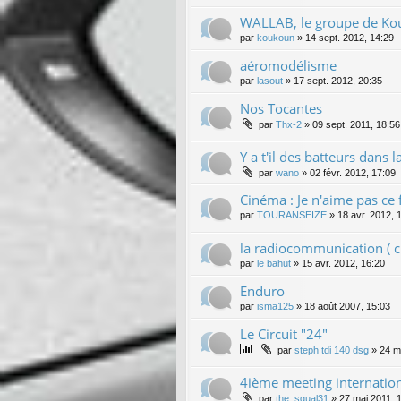
WALLAB, le groupe de K
par
koukoun
»
14 sept. 2012, 14:29
aéromodélisme
par
lasout
»
17 sept. 2012, 20:35
Nos Tocantes
par
Thx-2
»
09 sept. 2011, 18:56
Y a t'il des batteurs dans la 
par
wano
»
02 févr. 2012, 17:09
Cinéma : Je n'aime pas ce f
par
TOURANSEIZE
»
18 avr. 2012, 
la radiocommunication ( ci
par
le bahut
»
15 avr. 2012, 16:20
Enduro
par
isma125
»
18 août 2007, 15:03
Le Circuit "24"
par
steph tdi 140 dsg
»
24 m
4ième meeting internatio
par
the_squal31
»
27 mai 2011, 