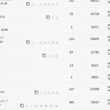
152
48012
2
 21:29
1
3
4
5
6
7
…
p
25
10728
2
3:11
1
2
p
3
5072
2
 10:08
oi?
p
210
54655
2
:12
1
5
6
7
8
9
…
p
62
21791
1
1
2
3
p
14
9243
0
p
4
4855
2
p
115
51589
0
3:14
1
2
3
4
5
uoi ?
p
385
79207
0
7
1
12
13
14
15
16
…