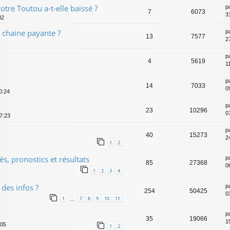
otre Toutou a-t-elle baissé ?
p
7
6073
3
32
r chaine payante ?
p
13
7577
2
p
4
5619
1
p
14
7033
0
0:24
p
23
10296
0
7:23
p
40
15273
2
1
2
s, pronostics et résultats
p
85
27368
0
1
2
3
4
 des infos ?
p
254
50425
0
1
7
8
9
10
11
…
p
35
19066
1
:05
1
2