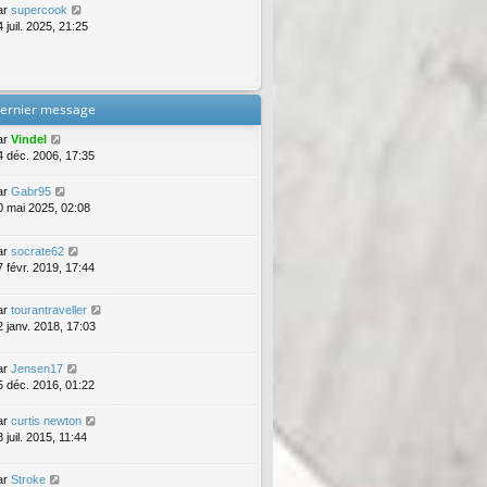
ar
supercook
 juil. 2025, 21:25
ernier message
ar
Vindel
4 déc. 2006, 17:35
ar
Gabr95
0 mai 2025, 02:08
ar
socrate62
7 févr. 2019, 17:44
ar
tourantraveller
2 janv. 2018, 17:03
ar
Jensen17
5 déc. 2016, 01:22
ar
curtis newton
 juil. 2015, 11:44
ar
Stroke