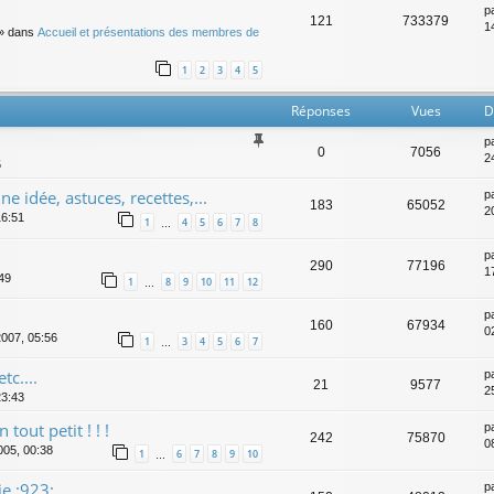
p
121
733379
14
» dans
Accueil et présentations des membres de
1
2
3
4
5
Réponses
Vues
D
p
0
7056
2
5
e idée, astuces, recettes,...
p
183
65052
2
16:51
1
4
5
6
7
8
…
p
290
77196
1
:49
1
8
9
10
11
12
…
p
160
67934
0
2007, 05:56
1
3
4
5
6
7
…
tc....
p
21
9577
2
23:43
out petit ! ! !
p
242
75870
08
005, 00:38
1
6
7
8
9
10
…
e :923:
p