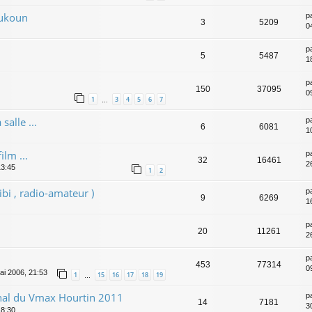
oukoun
p
3
5209
0
p
5
5487
1
p
150
37095
0
1
3
4
5
6
7
…
salle ...
p
6
6081
1
ilm ...
p
32
16461
2
13:45
1
2
bi , radio-amateur )
p
9
6269
1
p
20
11261
2
p
453
77314
0
ai 2006, 21:53
1
15
16
17
18
19
…
nal du Vmax Hourtin 2011
p
14
7181
3
18:30