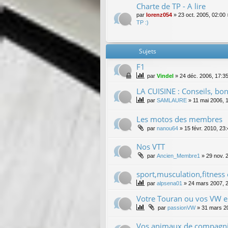
Charte de TP - A lire
par
lorenz054
»
23 oct. 2005, 02:00
TP :)
Sujets
F1
par
Vindel
»
24 déc. 2006, 17:3
LA CUISINE : Conseils, bonn
par
SAMLAURE
»
11 mai 2006, 
Les motos des membres
par
nanou64
»
15 févr. 2010, 23
Nos VTT
par
Ancien_Membre1
»
29 nov. 
sport,musculation,fitness e
par
alpsena01
»
24 mars 2007, 
Votre Touran ou vos VW en t
par
passionVW
»
31 mars 2
Vos animaux de compagni