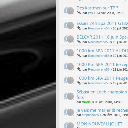
Des kartmen sur TP ?
par
jms
»
13 nov. 2008, 07:15
Essais 24h Spa 2011 GT3
par
Renomoreno56
»
10 juil. 20
BELCAR 2011 18 juin Spa
par
Renomoreno56
»
19 juin 201
1000 km SPA 2011 AUDI 
par
Renomoreno56
»
19 juin 201
1000 Km SPA 2011 (except
par
Renomoreno56
»
19 juin 201
1000 km SPA 2011 Peugeo
par
Renomoreno56
»
19 juin 201
Sébastien Loeb champion 
fois
par
Vindel
»
03 oct. 2010, 14:33
je vais me marier !!! reche
par
stephanevw
»
28 févr. 2011, 01:
MON NOUVEAU JOUET