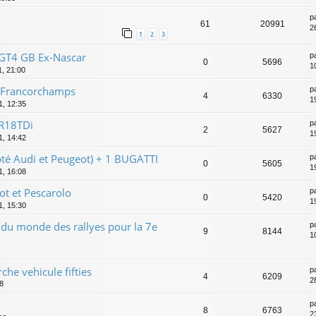
p
61
20991
2
1
2
3
,GT4 GB Ex-Nascar
p
0
5696
10
11, 21:00
-Francorchamps
p
4
6330
1
1, 12:35
R18TDi
p
2
5627
1
1, 14:42
é Audi et Peugeot) + 1 BUGATTI
p
0
5605
1
1, 16:08
t et Pescarolo
p
0
5420
1
1, 15:30
du monde des rallyes pour la 7e
p
9
8144
1
rche vehicule fifties
p
4
6209
2
08
p
8
6763
2