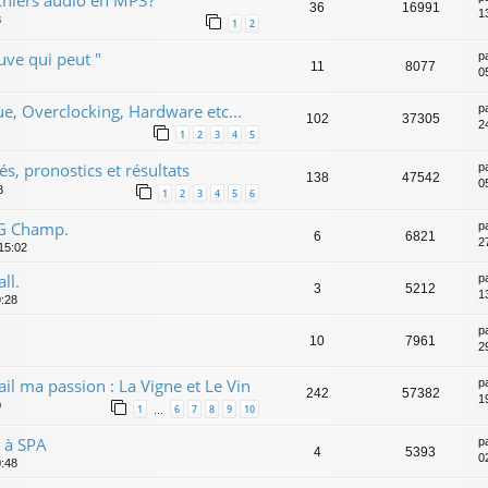
36
16991
1
8
1
2
uve qui peut "
p
11
8077
0
e, Overclocking, Hardware etc...
p
102
37305
2
1
2
3
4
5
s, pronostics et résultats
p
138
47542
0
8
1
2
3
4
5
6
G Champ.
p
6
6821
2
 15:02
ll.
p
3
5212
1
9:28
p
10
7961
2
il ma passion : La Vigne et Le Vin
p
242
57382
1
0
1
6
7
8
9
10
…
 à SPA
p
4
5393
0
0:48