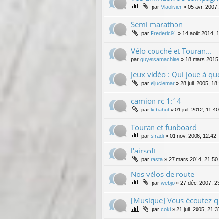
par
Vlaolivier
»
05 avr. 2007,
Semi marathon
par
Frederic91
»
14 août 2014, 1
Vélo couché et Touran...
par
guyetsamachine
»
18 mars 2015,
Jeux vidéo : Qui joue à qu
par
eljuclemar
»
28 juil. 2005, 18
camion rc 1:14
par
le bahut
»
01 juil. 2012, 11:40
Touran et funboard
par
sfradi
»
01 nov. 2006, 12:42
l'airsoft ...
par
rasta
»
27 mars 2014, 21:50
Nos vélos de route
par
webjo
»
27 déc. 2007, 2
[Musique] Vous écoutez q
par
coki
»
21 juil. 2005, 21:3