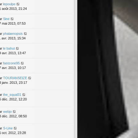
ar
lepoulpe
1 août 2013, 21:24
ar
Sine
7 mai 2013, 07:53
ar
phalaenopsis
1 avr. 2013, 15:34
ar
le bahut
9 avr. 2013, 13:47
ar
fastzone95
7 avr. 2013, 10:17
ar
TOURANSEIZE
4 janv. 2013, 23:17
ar
the_squal31
6 déc. 2012, 12:20
ar
webjo
3 déc. 2012, 08:50
ar
S-Line
5 oct. 2012, 23:28