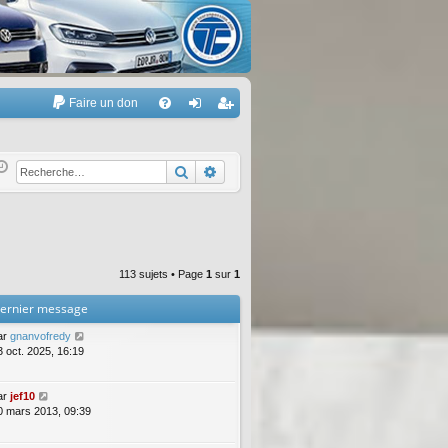
Faire un don
A
FA
on
’e
Q
ne
nr
Rechercher
Recherche avancée
xi
eg
on
ist
re
113 sujets • Page
1
sur
1
r
ernier message
ar
gnanvofredy
3 oct. 2025, 16:19
ar
jef10
0 mars 2013, 09:39