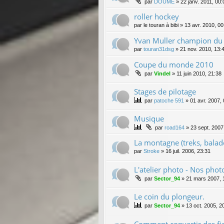
par
DOUME
»
22 janv. 2011, 00:
roller hockey
par
le touran à bibi
»
13 avr. 2010, 00
Yvan Muller champion du
par
touran31dsg
»
21 nov. 2010, 13:
Coupe du monde 2010
par
Vindel
»
11 juin 2010, 21:38
Stages de pilotage
par
patoche 591
»
01 avr. 2007,
Musique
par
road164
»
23 sept. 2007
La montagne (treks, balade
par
Stroke
»
16 juil. 2006, 23:31
L'atelier photo - Nos phot
par
Sector_94
»
21 mars 2007, 
Le coin du plongeur.
par
Sector_94
»
13 oct. 2005, 2
Comment convertir des fi