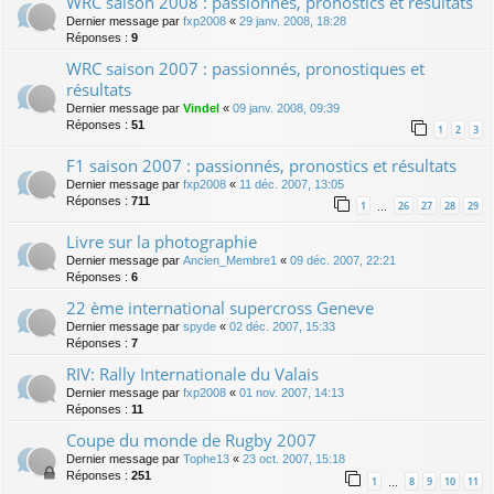
WRC saison 2008 : passionnés, pronostics et résultats
Dernier message par
fxp2008
«
29 janv. 2008, 18:28
Réponses :
9
WRC saison 2007 : passionnés, pronostiques et
résultats
Dernier message par
Vindel
«
09 janv. 2008, 09:39
Réponses :
51
1
2
3
F1 saison 2007 : passionnés, pronostics et résultats
Dernier message par
fxp2008
«
11 déc. 2007, 13:05
Réponses :
711
1
26
27
28
29
…
Livre sur la photographie
Dernier message par
Ancien_Membre1
«
09 déc. 2007, 22:21
Réponses :
6
22 ème international supercross Geneve
Dernier message par
spyde
«
02 déc. 2007, 15:33
Réponses :
7
RIV: Rally Internationale du Valais
Dernier message par
fxp2008
«
01 nov. 2007, 14:13
Réponses :
11
Coupe du monde de Rugby 2007
Dernier message par
Tophe13
«
23 oct. 2007, 15:18
Réponses :
251
1
8
9
10
11
…