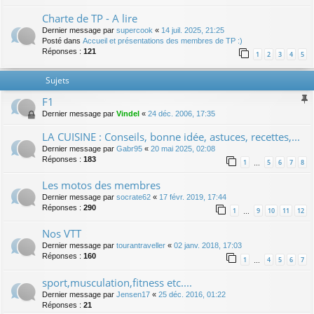
Charte de TP - A lire
Dernier message par
supercook
«
14 juil. 2025, 21:25
Posté dans
Accueil et présentations des membres de TP :)
Réponses :
121
1
2
3
4
5
Sujets
F1
Dernier message par
Vindel
«
24 déc. 2006, 17:35
LA CUISINE : Conseils, bonne idée, astuces, recettes,...
Dernier message par
Gabr95
«
20 mai 2025, 02:08
Réponses :
183
1
5
6
7
8
…
Les motos des membres
Dernier message par
socrate62
«
17 févr. 2019, 17:44
Réponses :
290
1
9
10
11
12
…
Nos VTT
Dernier message par
tourantraveller
«
02 janv. 2018, 17:03
Réponses :
160
1
4
5
6
7
…
sport,musculation,fitness etc....
Dernier message par
Jensen17
«
25 déc. 2016, 01:22
Réponses :
21