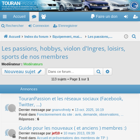
TouranPassion
Accueil
Faire un don
Le forum des propriétaires ou futurs acquéreurs du Volkswagen Touran
cc
Rechercher
or
Connexion
e
S’enregistrer
on
’e
ès
u
m
ne
nr
R
Accueil
Index du forum
Equipement, maison, famille, passion, hobby, détente, ...
Les passions, hobbys, violon d'Ingres, loisirs, sports de nos membres
e
ra
m
br
xi
eg
Les passions, hobbys, violon d'Ingres, loisirs,
c
pi
s
es
on
ist
sports de nos membres
h
de
re
e
Modérateur :
Modérateurs
Rechercher
Recherche av
Nouveau sujet
r
r
c
113 sujets • Page
1
sur
1
h
Annonces
e
TouranPassion et les réseaux sociaux (Facebook,
r
Twitter, ...)
Dernier message par
gnanvofredy
«
13 oct. 2025, 16:19
Posté dans
Fonctionnement du site : avis, demande, observations, ...
Réponses :
6
Guide pour les nouveaux ( et anciens ) membres :)
Dernier message par
jef10
«
10 mars 2013, 09:39
Posté dans
Accueil et présentations des membres de TP :)