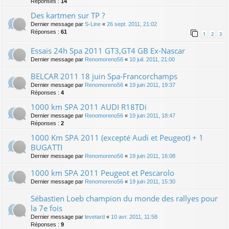
Réponses :
14
Des kartmen sur TP ?
Dernier message par
S-Line
«
26 sept. 2011, 21:02
Réponses :
61
1
2
3
Essais 24h Spa 2011 GT3,GT4 GB Ex-Nascar
Dernier message par
Renomoreno56
«
10 juil. 2011, 21:00
BELCAR 2011 18 juin Spa-Francorchamps
Dernier message par
Renomoreno56
«
19 juin 2011, 19:37
Réponses :
4
1000 km SPA 2011 AUDI R18TDi
Dernier message par
Renomoreno56
«
19 juin 2011, 18:47
Réponses :
2
1000 Km SPA 2011 (excepté Audi et Peugeot) + 1
BUGATTI
Dernier message par
Renomoreno56
«
19 juin 2011, 16:08
1000 km SPA 2011 Peugeot et Pescarolo
Dernier message par
Renomoreno56
«
19 juin 2011, 15:30
Sébastien Loeb champion du monde des rallyes pour
la 7e fois
Dernier message par
levetard
«
10 avr. 2011, 11:58
Réponses :
9