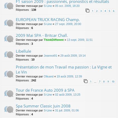
F1 saison 2009 : passionnés, pronostics et résultats
Dernier message par
S-Line
«
05 oct. 2009, 18:20
Réponses :
138
1
2
3
4
5
6
EUROPEAN TRUCK RACING Champ.
Dernier message par
S-Line
«
27 sept. 2009, 20:00
Réponses :
6
2009 Mai SPA - Britcar Chall.
Dernier message par
ThinkDifferent
«
13 sept. 2009, 11:51
Réponses :
3
Libellule
Dernier message par
Jeannot91
«
29 août 2009, 19:14
Réponses :
10
Présentation de mon Travail ma passion : La Vigne et
Le Vin
Dernier message par
Olisand
«
19 août 2009, 12:39
Réponses :
242
1
7
8
9
10
…
Tour de France Auto 2009 à SPA
Dernier message par
S-Line
«
02 août 2009, 13:25
Réponses :
4
Spa Summer Classic Juin 2008
Dernier message par
S-Line
«
31 juil. 2009, 01:06
Réponses :
4