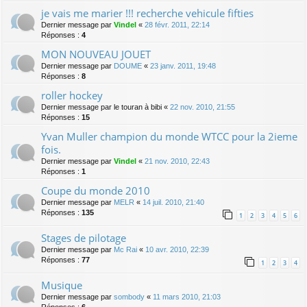
je vais me marier !!! recherche vehicule fifties
Dernier message par
Vindel
«
28 févr. 2011, 22:14
Réponses :
4
MON NOUVEAU JOUET
Dernier message par
DOUME
«
23 janv. 2011, 19:48
Réponses :
8
roller hockey
Dernier message par
le touran à bibi
«
22 nov. 2010, 21:55
Réponses :
15
Yvan Muller champion du monde WTCC pour la 2ieme
fois.
Dernier message par
Vindel
«
21 nov. 2010, 22:43
Réponses :
1
Coupe du monde 2010
Dernier message par
MELR
«
14 juil. 2010, 21:40
Réponses :
135
1
2
3
4
5
6
Stages de pilotage
Dernier message par
Mc Rai
«
10 avr. 2010, 22:39
Réponses :
77
1
2
3
4
Musique
Dernier message par
sombody
«
11 mars 2010, 21:03