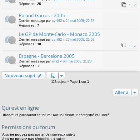
Réponses :
25
1
2
Roland Garros - 2005
Dernier message par
cyril92
«
24 mai 2005, 22:37
Réponses :
7
Le GP de Monte-Carlo - Monaco 2005
Dernier message par
cyril92
«
23 mai 2005, 21:02
Réponses :
30
1
2
Espagne - Barcelona 2005
Dernier message par
jet92
«
08 mai 2005, 21:28
Réponses :
1
Nouveau sujet
113 sujets • Page
1
sur
1
Aller à
Qui est en ligne
Utilisateurs parcourant ce forum : Aucun utilisateur enregistré et 1 invité
Permissions du forum
Vous
ne pouvez pas
poster de nouveaux sujets
Vous
ne pouvez pas
répondre aux sujets