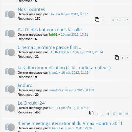
Réponses :
5
Nos Tocantes
Dernier message par
Thx-2
«
09 juin 2012, 08:17
Réponses :
150
1
4
5
6
7
…
Y a t'il des batteurs dans la salle ...
Dernier message par
fab01
«
10 mai 2012, 13:51
Réponses :
6
Cinéma : Je n'aime pas ce film ...
Dernier message par
TOURANSEIZE
«
26 avr. 2012, 20:14
Réponses :
32
1
2
la radiocommunication ( cibi , radio-amateur )
Dernier message par
snap1
«
16 avr. 2012, 11:16
Réponses :
9
Enduro
Dernier message par
isma125
«
26 mars 2012, 08:33
Réponses :
20
Le Circuit "24"
Dernier message par
MELR
«
09 déc. 2011, 07:02
Réponses :
453
1
16
17
18
19
…
4ième meeting international du Vmax Hourtin 2011
Dernier message par
le bahut
«
30 sept. 2011, 23:34