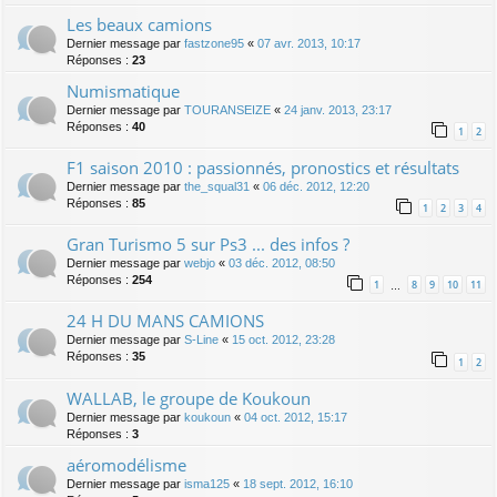
Les beaux camions
Dernier message par
fastzone95
«
07 avr. 2013, 10:17
Réponses :
23
Numismatique
Dernier message par
TOURANSEIZE
«
24 janv. 2013, 23:17
Réponses :
40
1
2
F1 saison 2010 : passionnés, pronostics et résultats
Dernier message par
the_squal31
«
06 déc. 2012, 12:20
Réponses :
85
1
2
3
4
Gran Turismo 5 sur Ps3 ... des infos ?
Dernier message par
webjo
«
03 déc. 2012, 08:50
Réponses :
254
1
8
9
10
11
…
24 H DU MANS CAMIONS
Dernier message par
S-Line
«
15 oct. 2012, 23:28
Réponses :
35
1
2
WALLAB, le groupe de Koukoun
Dernier message par
koukoun
«
04 oct. 2012, 15:17
Réponses :
3
aéromodélisme
Dernier message par
isma125
«
18 sept. 2012, 16:10