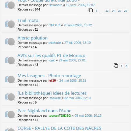
Dernier message par
filexandre
«
12 sept. 2006, 12:07
Réponses :
644
1
23
24
25
26
…
Trial moto.
Dernier message par
OPOLO
«
26 août 2006, 13:32
Réponses :
11
Alerte polution
Dernier message par
ptitebulle
«
27 juil. 2006, 13:10
Réponses :
4
AVIS sur les qualifs F1 de Monaco
Dernier message par
tonio
«
29 mai 2006, 22:01
Réponses :
43
1
2
Mes lasagnes - Photo reportage
Dernier message par
jef10
«
24 mai 2006, 10:19
Réponses :
12
[La bibliothèque] Idées de lectures
Dernier message par
Roskilde
«
22 mai 2006, 22:37
Réponses :
5
Parc Nigloland dans l'Aube
Dernier message par
touranTDIDSG
«
05 mai 2006, 20:16
Réponses :
11
CORSE - RALLYE DE LA COTE DES NACRES