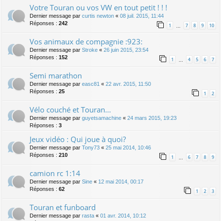
Votre Touran ou vos VW en tout petit ! ! !
Dernier message par
curtis newton
«
08 juil. 2015, 11:44
Réponses :
242
1
7
8
9
10
…
Vos animaux de compagnie :923:
Dernier message par
Stroke
«
26 juin 2015, 23:54
Réponses :
152
1
4
5
6
7
…
Semi marathon
Dernier message par
easc81
«
22 avr. 2015, 11:50
Réponses :
25
1
2
Vélo couché et Touran...
Dernier message par
guyetsamachine
«
24 mars 2015, 19:23
Réponses :
3
Jeux vidéo : Qui joue à quoi?
Dernier message par
Tony73
«
25 mai 2014, 10:46
Réponses :
210
1
6
7
8
9
…
camion rc 1:14
Dernier message par
Sine
«
12 mai 2014, 00:17
Réponses :
62
1
2
3
Touran et funboard
Dernier message par
rasta
«
01 avr. 2014, 10:12