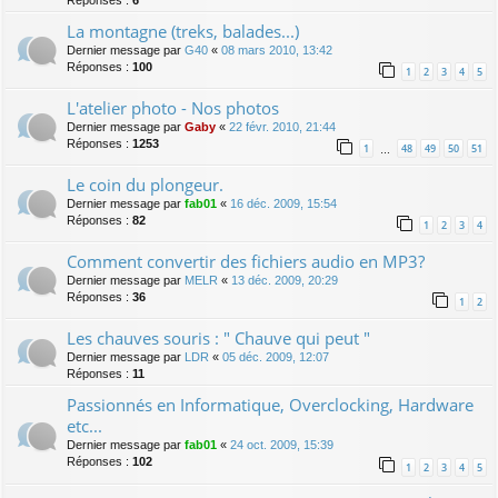
Réponses :
6
La montagne (treks, balades...)
Dernier message par
G40
«
08 mars 2010, 13:42
Réponses :
100
1
2
3
4
5
L'atelier photo - Nos photos
Dernier message par
Gaby
«
22 févr. 2010, 21:44
Réponses :
1253
1
48
49
50
51
…
Le coin du plongeur.
Dernier message par
fab01
«
16 déc. 2009, 15:54
Réponses :
82
1
2
3
4
Comment convertir des fichiers audio en MP3?
Dernier message par
MELR
«
13 déc. 2009, 20:29
Réponses :
36
1
2
Les chauves souris : " Chauve qui peut "
Dernier message par
LDR
«
05 déc. 2009, 12:07
Réponses :
11
Passionnés en Informatique, Overclocking, Hardware
etc...
Dernier message par
fab01
«
24 oct. 2009, 15:39
Réponses :
102
1
2
3
4
5