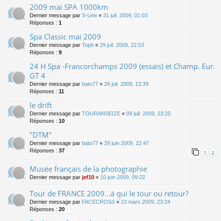
2009 mai SPA 1000km
Dernier message par
S-Line
«
31 juil. 2009, 01:03
Réponses :
1
Spa Classic mai 2009
Dernier message par
Toph
«
29 juil. 2009, 22:53
Réponses :
9
24 H Spa -Francorchamps 2009 (essais) et Champ. Eur.
GT 4
Dernier message par
bato77
«
26 juil. 2009, 13:39
Réponses :
11
le drift
Dernier message par
TOURANSEIZE
«
09 juil. 2009, 23:25
Réponses :
10
"DTM"
Dernier message par
bato77
«
29 juin 2009, 22:47
Réponses :
37
1
2
Musée français de la photographie
Dernier message par
jef10
«
10 juin 2009, 09:22
Tour de FRANCE 2009...à qui le tour ou retour?
Dernier message par
FACECROSS
«
23 mars 2009, 23:24
Réponses :
20