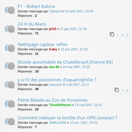
F1 - Robert Kubica
Dernier message par
Tophe13
«
03 août 2007, 10:40
Réponses :
2
24 H du Mans
Dernier message par
jef10
«
27 juin 2007, 22:28
Réponses :
71
1
2
3
Nettoyage capteur reflex
Dernier message par
Gaby
«
15 juin 2007, 12:10
Réponses :
11
Musée automobile de Chatellerault (Vienne 86)
Dernier message par
dav-86
«
24 mai 2007, 23:35
Réponses :
10
y a t'il des passionnés d'aquariophilie ?
Dernier message par
transal
«
20 mai 2007, 22:17
Réponses :
48
1
2
Petite Balade au Zoo de Vincennes
Dernier message par
ThinkDifferent
«
14 mai 2007, 15:31
Réponses :
24
Comment nettoyer la lentille d'un APN compact ?
Dernier message par
SAMLAURE
«
12 avr. 2007, 23:01
Réponses :
7