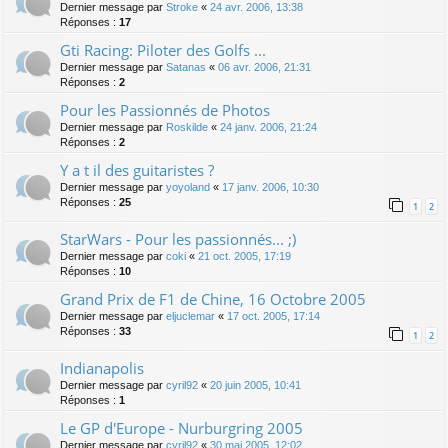
Dernier message par
Stroke
«
24 avr. 2006, 13:38
Réponses :
17
Gti Racing: Piloter des Golfs ...
Dernier message par
Satanas
«
06 avr. 2006, 21:31
Réponses :
2
Pour les Passionnés de Photos
Dernier message par
Roskilde
«
24 janv. 2006, 21:24
Réponses :
2
Y a t il des guitaristes ?
Dernier message par
yoyoland
«
17 janv. 2006, 10:30
Réponses :
25
1
2
StarWars - Pour les passionnés... ;)
Dernier message par
coki
«
21 oct. 2005, 17:19
Réponses :
10
Grand Prix de F1 de Chine, 16 Octobre 2005
Dernier message par
eljuclemar
«
17 oct. 2005, 17:14
Réponses :
33
1
2
Indianapolis
Dernier message par
cyril92
«
20 juin 2005, 10:41
Réponses :
1
Le GP d'Europe - Nurburgring 2005
Dernier message par
cyril92
«
30 mai 2005, 12:02