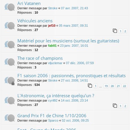
Ari Vatanen
Dernier message par
Stroke
«
07 avr. 2007, 21:43
Réponses :
10
Véhicules anciens
Dernier message par
jef10
«
05 mars 2007, 09:31
Réponses :
27
1
2
Matériel pour les musiciens (surtout les guitaristes)
Dernier message par
fab01
«
23 janv. 2007, 16:01
Réponses :
12
The race of champions
Dernier message par
eljuclemar
«
07 déc. 2006, 07:59
Réponses :
3
F1 saison 2006 : passionnés, pronostiques et résultats
Dernier message par
Stroke
«
27 oct. 2006, 14:51
Réponses :
534
1
19
20
21
22
…
L'Astronomie, ça intéresse quelqu'un ?
Dernier message par
cyril92
«
14 oct. 2006, 23:14
Réponses :
27
1
2
Grand Prix F1 de Chine 1/10/2006
Dernier message par
Sparco
«
02 oct. 2006, 09:25
Foot - Coupe du Monde 2006 -