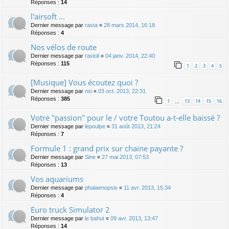
Réponses :
14
l'airsoft ...
Dernier message par
rasta
«
28 mars 2014, 16:18
Réponses :
4
Nos vélos de route
Dernier message par
ravioli
«
04 janv. 2014, 22:40
Réponses :
115
1
2
3
4
5
[Musique] Vous écoutez quoi ?
Dernier message par
nsi
«
03 oct. 2013, 22:31
Réponses :
385
1
13
14
15
16
…
Votre "passion" pour le / votre Toutou a-t-elle baissé ?
Dernier message par
lepoulpe
«
31 août 2013, 21:24
Réponses :
7
Formule 1 : grand prix sur chaine payante ?
Dernier message par
Sine
«
27 mai 2013, 07:53
Réponses :
13
Vos aquariums
Dernier message par
phalaenopsis
«
11 avr. 2013, 15:34
Réponses :
4
Euro truck Simulator 2
Dernier message par
le bahut
«
09 avr. 2013, 13:47
Réponses :
14