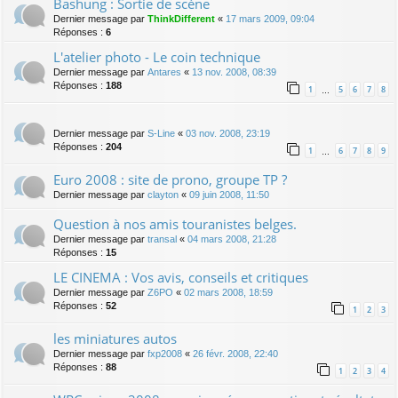
Bashung : Sortie de scène
Dernier message par
ThinkDifferent
«
17 mars 2009, 09:04
Réponses :
6
L'atelier photo - Le coin technique
Dernier message par
Antares
«
13 nov. 2008, 08:39
Réponses :
188
1
5
6
7
8
…
Dernier message par
S-Line
«
03 nov. 2008, 23:19
Réponses :
204
1
6
7
8
9
…
Euro 2008 : site de prono, groupe TP ?
Dernier message par
clayton
«
09 juin 2008, 11:50
Question à nos amis touranistes belges.
Dernier message par
transal
«
04 mars 2008, 21:28
Réponses :
15
LE CINEMA : Vos avis, conseils et critiques
Dernier message par
Z6PO
«
02 mars 2008, 18:59
Réponses :
52
1
2
3
les miniatures autos
Dernier message par
fxp2008
«
26 févr. 2008, 22:40
Réponses :
88
1
2
3
4