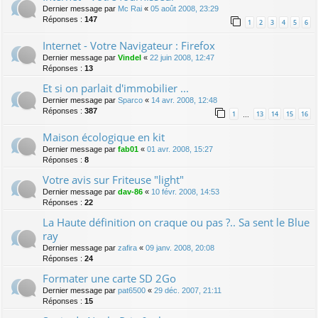
Dernier message par
Mc Rai
«
05 août 2008, 23:29
Réponses :
147
1
2
3
4
5
6
Internet - Votre Navigateur : Firefox
Dernier message par
Vindel
«
22 juin 2008, 12:47
Réponses :
13
Et si on parlait d'immobilier ...
Dernier message par
Sparco
«
14 avr. 2008, 12:48
Réponses :
387
1
13
14
15
16
…
Maison écologique en kit
Dernier message par
fab01
«
01 avr. 2008, 15:27
Réponses :
8
Votre avis sur Friteuse "light"
Dernier message par
dav-86
«
10 févr. 2008, 14:53
Réponses :
22
La Haute définition on craque ou pas ?.. Sa sent le Blue
ray
Dernier message par
zafira
«
09 janv. 2008, 20:08
Réponses :
24
Formater une carte SD 2Go
Dernier message par
pat6500
«
29 déc. 2007, 21:11
Réponses :
15