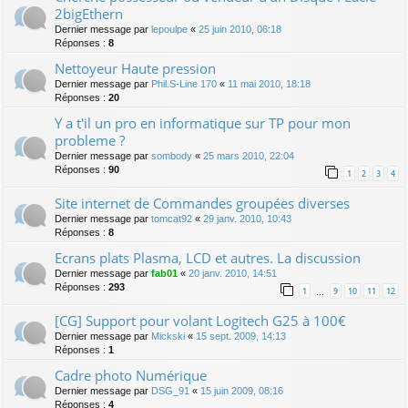
2bigEthern
Dernier message par
lepoulpe
«
25 juin 2010, 06:18
Réponses :
8
Nettoyeur Haute pression
Dernier message par
Phil.S-Line 170
«
11 mai 2010, 18:18
Réponses :
20
Y a t'il un pro en informatique sur TP pour mon
probleme ?
Dernier message par
sombody
«
25 mars 2010, 22:04
Réponses :
90
1
2
3
4
Site internet de Commandes groupées diverses
Dernier message par
tomcat92
«
29 janv. 2010, 10:43
Réponses :
8
Ecrans plats Plasma, LCD et autres. La discussion
Dernier message par
fab01
«
20 janv. 2010, 14:51
Réponses :
293
1
9
10
11
12
…
[CG] Support pour volant Logitech G25 à 100€
Dernier message par
Mickski
«
15 sept. 2009, 14:13
Réponses :
1
Cadre photo Numérique
Dernier message par
DSG_91
«
15 juin 2009, 08:16
Réponses :
4