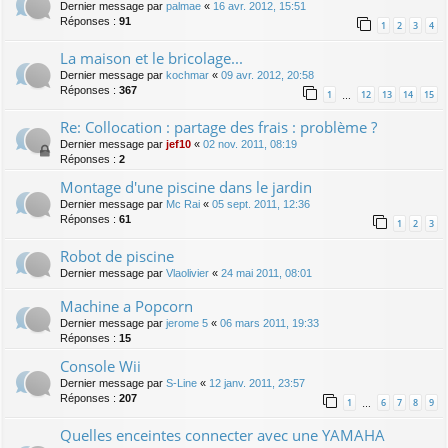
Dernier message par
palmae
«
16 avr. 2012, 15:51
Réponses :
91
1
2
3
4
La maison et le bricolage...
Dernier message par
kochmar
«
09 avr. 2012, 20:58
Réponses :
367
1
12
13
14
15
…
Re: Collocation : partage des frais : problème ?
Dernier message par
jef10
«
02 nov. 2011, 08:19
Réponses :
2
Montage d'une piscine dans le jardin
Dernier message par
Mc Rai
«
05 sept. 2011, 12:36
Réponses :
61
1
2
3
Robot de piscine
Dernier message par
Vlaolivier
«
24 mai 2011, 08:01
Machine a Popcorn
Dernier message par
jerome 5
«
06 mars 2011, 19:33
Réponses :
15
Console Wii
Dernier message par
S-Line
«
12 janv. 2011, 23:57
Réponses :
207
1
6
7
8
9
…
Quelles enceintes connecter avec une YAMAHA