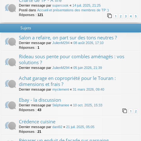
Charte de TP - A lire
Dernier message par
supercook
«
14 juil. 2025, 21:25
Posté dans
Accueil et présentations des membres de TP :)
Réponses :
121
1
2
3
4
5
Sujets
Salon a refaire, on part sur des tons neutres ?
Dernier message par
JulienM294
«
08 août 2026, 17:10
Réponses :
1
Rideau sous pente pour combles aménagés : vos
solutions ?
Dernier message par
JulienM294
«
05 juin 2026, 21:39
Achat garage en copropriété pour le Touran :
dimensions et frais ?
Dernier message par
myclement
«
31 mars 2026, 09:40
Ebay - la discussion
Dernier message par
Stéphaniee
«
10 oct. 2025, 15:33
Réponses :
43
1
2
Crédence cuisine
Dernier message par
dani92
«
21 juil. 2025, 05:05
Réponses :
21
Réparer un enduit de façade sur parpaing