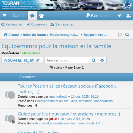
TouranPassion
Accueil
Faire un don
Le forum des propriétaires ou futurs acquéreurs du Volkswagen Touran
cc
Rechercher
or
Connexion
e
S’enregistrer
on
’e
ès
u
m
ne
nr
R
Accueil
Index du forum
Equipement, maison, famille, passion, hobby, détente, ...
Equipements pour la maison et la famille
e
ra
m
br
xi
eg
Equipements pour la maison et la famille
c
pi
s
es
on
ist
Modérateur :
Modérateurs
h
Rechercher
Recherche av
Nouveau sujet
de
re
e
r
78 sujets • Page
1
sur
1
r
c
Annonces
h
TouranPassion et les réseaux sociaux (Facebook,
e
Twitter, ...)
r
Dernier message par
gnanvofredy
«
13 oct. 2025, 16:19
Posté dans
Fonctionnement du site : avis, demande, observations, ...
Réponses :
6
Guide pour les nouveaux ( et anciens ) membres :)
Dernier message par
jef10
«
10 mars 2013, 09:39
Posté dans
Accueil et présentations des membres de TP :)