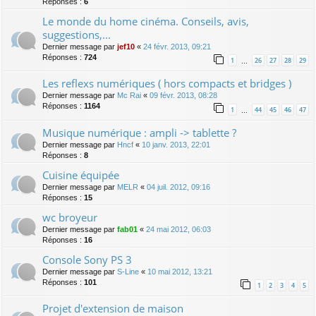
Réponses :
6
Le monde du home cinéma. Conseils, avis,
suggestions,...
Dernier message par
jef10
«
24 févr. 2013, 09:21
Réponses :
724
1
26
27
28
29
…
Les reflexs numériques ( hors compacts et bridges )
Dernier message par
Mc Rai
«
09 févr. 2013, 08:28
Réponses :
1164
1
44
45
46
47
…
Musique numérique : ampli -> tablette ?
Dernier message par
Hncf
«
10 janv. 2013, 22:01
Réponses :
8
Cuisine équipée
Dernier message par
MELR
«
04 juil. 2012, 09:16
Réponses :
15
wc broyeur
Dernier message par
fab01
«
24 mai 2012, 06:03
Réponses :
16
Console Sony PS 3
Dernier message par
S-Line
«
10 mai 2012, 13:21
Réponses :
101
1
2
3
4
5
Projet d'extension de maison