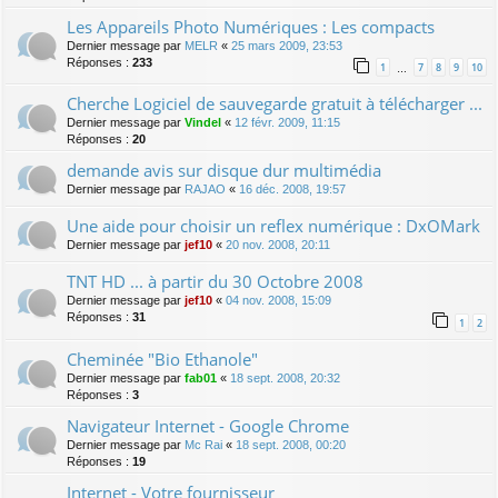
Les Appareils Photo Numériques : Les compacts
Dernier message par
MELR
«
25 mars 2009, 23:53
Réponses :
233
1
7
8
9
10
…
Cherche Logiciel de sauvegarde gratuit à télécharger ...
Dernier message par
Vindel
«
12 févr. 2009, 11:15
Réponses :
20
demande avis sur disque dur multimédia
Dernier message par
RAJAO
«
16 déc. 2008, 19:57
Une aide pour choisir un reflex numérique : DxOMark
Dernier message par
jef10
«
20 nov. 2008, 20:11
TNT HD ... à partir du 30 Octobre 2008
Dernier message par
jef10
«
04 nov. 2008, 15:09
Réponses :
31
1
2
Cheminée "Bio Ethanole"
Dernier message par
fab01
«
18 sept. 2008, 20:32
Réponses :
3
Navigateur Internet - Google Chrome
Dernier message par
Mc Rai
«
18 sept. 2008, 00:20
Réponses :
19
Internet - Votre fournisseur