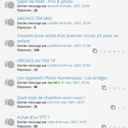
Sapin de Noël - Prix & photo
Dernier message par
domchfr
«
28 déc. 2007, 11:06
Réponses :
22
ARCHOS 704 Wifi
Dernier message par
LeDAHU
«
24 déc. 2007, 20:29
Réponses :
3
Conseils pour achat d'un premier circuit 24 pour un
enfant
Dernier message par
LeDAHU
«
16 déc. 2007, 07:58
Réponses :
136
1
2
3
4
5
6
ARCHOS AV 700 TV
Dernier message par
LeDAHU
«
24 nov. 2007, 07:59
Réponses :
13
Les Appareils Photo Numériques : Les bridges
Dernier message par
dav-86
«
27 sept. 2007, 20:34
Réponses :
86
1
2
3
4
Quel style de chambre avez-vous ?
Dernier message par
LVS
«
24 sept. 2007, 18:47
Réponses :
31
1
2
Achat d'un VTT ?
Dernier message par
zafira
«
04 sept. 2007, 18:57
Réponses :
83
1
2
3
4