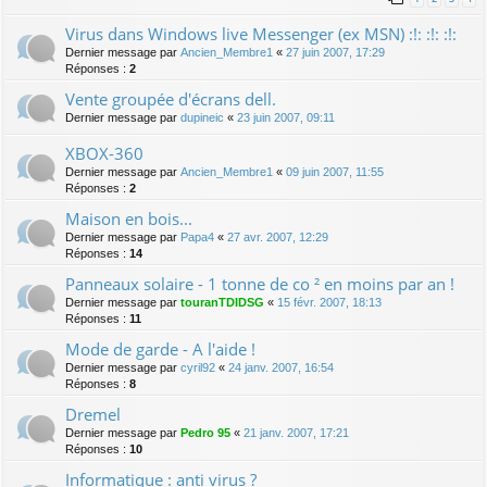
Virus dans Windows live Messenger (ex MSN) :!: :!: :!:
Dernier message par
Ancien_Membre1
«
27 juin 2007, 17:29
Réponses :
2
Vente groupée d'écrans dell.
Dernier message par
dupineic
«
23 juin 2007, 09:11
XBOX-360
Dernier message par
Ancien_Membre1
«
09 juin 2007, 11:55
Réponses :
2
Maison en bois...
Dernier message par
Papa4
«
27 avr. 2007, 12:29
Réponses :
14
Panneaux solaire - 1 tonne de co ² en moins par an !
Dernier message par
touranTDIDSG
«
15 févr. 2007, 18:13
Réponses :
11
Mode de garde - A l'aide !
Dernier message par
cyril92
«
24 janv. 2007, 16:54
Réponses :
8
Dremel
Dernier message par
Pedro 95
«
21 janv. 2007, 17:21
Réponses :
10
Informatique : anti virus ?