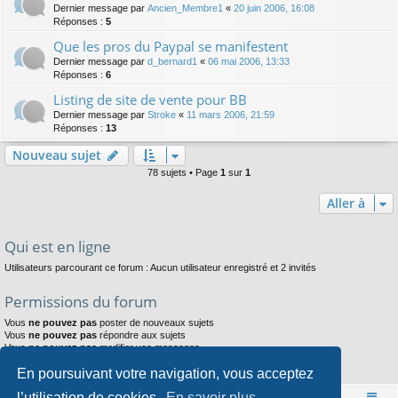
Dernier message par
Ancien_Membre1
«
20 juin 2006, 16:08
Réponses :
5
Que les pros du Paypal se manifestent
Dernier message par
d_bernard1
«
06 mai 2006, 13:33
Réponses :
6
Listing de site de vente pour BB
Dernier message par
Stroke
«
11 mars 2006, 21:59
Réponses :
13
Nouveau sujet
78 sujets • Page
1
sur
1
Aller à
Qui est en ligne
Utilisateurs parcourant ce forum : Aucun utilisateur enregistré et 2 invités
Permissions du forum
Vous
ne pouvez pas
poster de nouveaux sujets
Vous
ne pouvez pas
répondre aux sujets
Vous
ne pouvez pas
modifier vos messages
Vous
ne pouvez pas
supprimer vos messages
En poursuivant votre navigation, vous acceptez
Vous
ne pouvez pas
joindre des fichiers
l’utilisation de cookies.
En savoir plus
Accueil
Index du forum