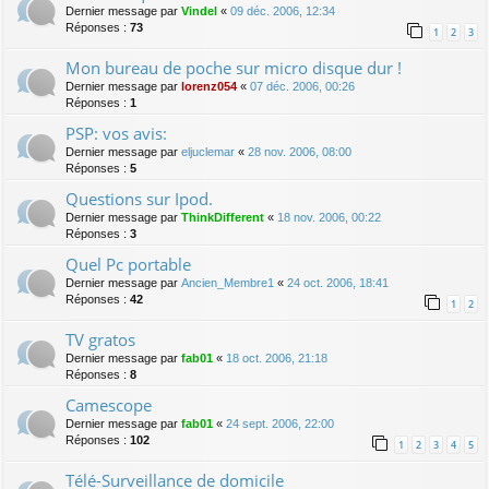
Dernier message par
Vindel
«
09 déc. 2006, 12:34
Réponses :
73
1
2
3
Mon bureau de poche sur micro disque dur !
Dernier message par
lorenz054
«
07 déc. 2006, 00:26
Réponses :
1
PSP: vos avis:
Dernier message par
eljuclemar
«
28 nov. 2006, 08:00
Réponses :
5
Questions sur Ipod.
Dernier message par
ThinkDifferent
«
18 nov. 2006, 00:22
Réponses :
3
Quel Pc portable
Dernier message par
Ancien_Membre1
«
24 oct. 2006, 18:41
Réponses :
42
1
2
TV gratos
Dernier message par
fab01
«
18 oct. 2006, 21:18
Réponses :
8
Camescope
Dernier message par
fab01
«
24 sept. 2006, 22:00
Réponses :
102
1
2
3
4
5
Télé-Surveillance de domicile