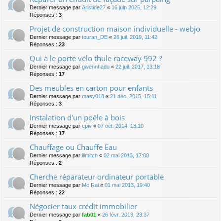
Dernier message par
Aristide27
«
16 juin 2025, 12:29
Réponses :
3
Projet de construction maison individuelle - webjo
Dernier message par
touran_DE
«
26 juil. 2019, 11:42
Réponses :
23
Qui à le porte vélo thule raceway 992 ?
Dernier message par
gwennhadu
«
22 juil. 2017, 13:18
Réponses :
17
Des meubles en carton pour enfants
Dernier message par
masy018
«
21 déc. 2015, 15:11
Réponses :
3
Instalation d'un poêle à bois
Dernier message par
cpiv
«
07 oct. 2014, 13:10
Réponses :
17
Chauffage ou Chauffe Eau
Dernier message par
lllmitch
«
02 mai 2013, 17:00
Réponses :
2
Cherche réparateur ordinateur portable
Dernier message par
Mc Rai
«
01 mai 2013, 19:40
Réponses :
22
Négocier taux crédit immobilier
Dernier message par
fab01
«
26 févr. 2013, 23:37