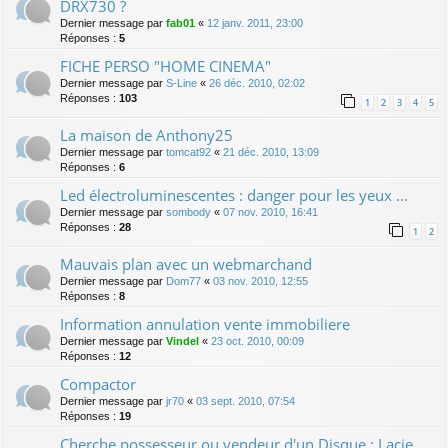
DRX730 ?
Dernier message par
fab01
«
12 janv. 2011, 23:00
Réponses :
5
FICHE PERSO "HOME CINEMA"
Dernier message par
S-Line
«
26 déc. 2010, 02:02
Réponses :
103
1
2
3
4
5
La maison de Anthony25
Dernier message par
tomcat92
«
21 déc. 2010, 13:09
Réponses :
6
Led électroluminescentes : danger pour les yeux ...
Dernier message par
sombody
«
07 nov. 2010, 16:41
Réponses :
28
1
2
Mauvais plan avec un webmarchand
Dernier message par
Dom77
«
03 nov. 2010, 12:55
Réponses :
8
Information annulation vente immobiliere
Dernier message par
Vindel
«
23 oct. 2010, 00:09
Réponses :
12
Compactor
Dernier message par
jr70
«
03 sept. 2010, 07:54
Réponses :
19
Cherche possesseur ou vendeur d'un Disque : Lacie