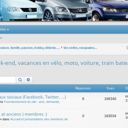
u Volkswagen Touran
res
er
ison, famille, passion, hobby, détente, ...
Vos virées, escapades, week-end, vacances en vélo, moto, voiture, train bateau, avion, fusée, ...
-end, vacances en vélo, moto, voiture, train bateau
Rechercher
Recherche avancée
Réponses
Vues
D
ux sociaux (Facebook, Twitter, ...)
p
6
166340
1
ans
Fonctionnement du site : avis, demande,
 et anciens ) membres :)
p
0
183034
1
» dans
Accueil et présentations des membres de