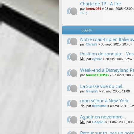
Charte de TP - A lire
par
lorenz054
»
23 oct. 2005, 02:00
TP :)
Sujets
Notre road-trip en Italie a
par
Clara29
»
30 sept. 2025, 20:43
Position de conduite - Vos
par
cyril92
»
28 juin 2006, 22:57
Week-end à Disneyland Par
par
touranTDIDSG
»
27 mars 2006,
La Suisse vue du ciel.
par
Gaspi25
»
25 nov. 2006, 11:00
mon séjour à New-York
par
toutounoir
»
09 avr. 2011, 23
Agadir en novembre...
par
Gaspi25
»
11 nov. 2006, 00:
Retour sur tp, pas un poiss