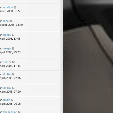
ar
ferraillon
6 oct. 2008, 18:55
ar
enzo
3 sept. 2008, 14:40
ar
creepy
 juil. 2008, 13:08
ar
creepy
 juil. 2008, 23:23
ar
Dom77
 juil. 2008, 17:46
ar
Mc Rai
7 juin 2008, 12:45
ar
Mc Rai
9 juin 2008, 17:20
ar
spyde
3 juin 2008, 00:05
ar
waxsession