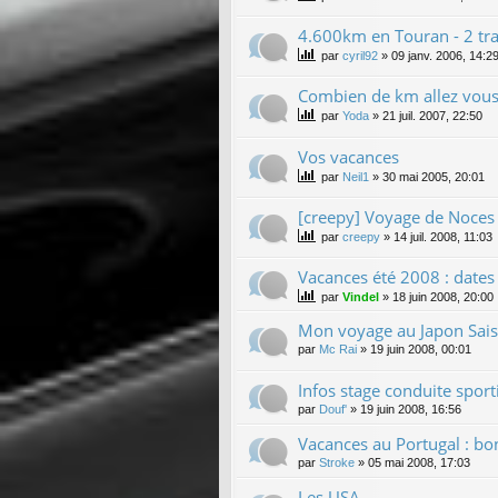
4.600km en Touran - 2 tra
par
cyril92
»
09 janv. 2006, 14:2
Combien de km allez vous 
par
Yoda
»
21 juil. 2007, 22:50
Vos vacances
par
Neil1
»
30 mai 2005, 20:01
[creepy] Voyage de Noces !
par
creepy
»
14 juil. 2008, 11:03
Vacances été 2008 : dates 
par
Vindel
»
18 juin 2008, 20:00
Mon voyage au Japon Sai
par
Mc Rai
»
19 juin 2008, 00:01
Infos stage conduite sport
par
Douf'
»
19 juin 2008, 16:56
Vacances au Portugal : bo
par
Stroke
»
05 mai 2008, 17:03
Les USA