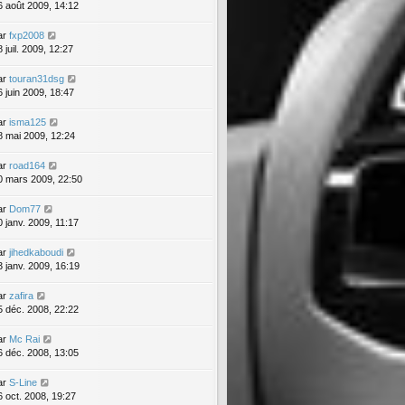
6 août 2009, 14:12
ar
fxp2008
 juil. 2009, 12:27
ar
touran31dsg
6 juin 2009, 18:47
ar
isma125
8 mai 2009, 12:24
ar
road164
0 mars 2009, 22:50
ar
Dom77
0 janv. 2009, 11:17
ar
jihedkaboudi
3 janv. 2009, 16:19
ar
zafira
5 déc. 2008, 22:22
ar
Mc Rai
6 déc. 2008, 13:05
ar
S-Line
6 oct. 2008, 19:27