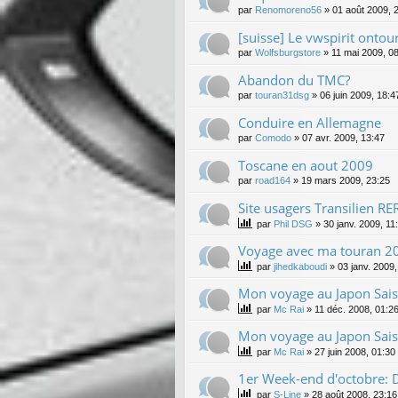
par
Renomoreno56
»
01 août 2009, 
[suisse] Le vwspirit onto
par
Wolfsburgstore
»
11 mai 2009, 0
Abandon du TMC?
par
touran31dsg
»
06 juin 2009, 18:4
Conduire en Allemagne
par
Comodo
»
07 avr. 2009, 13:47
Toscane en aout 2009
par
road164
»
19 mars 2009, 23:25
Site usagers Transilien RE
par
Phil DSG
»
30 janv. 2009, 11
Voyage avec ma touran 2
par
jihedkaboudi
»
03 janv. 2009,
Mon voyage au Japon Sai
par
Mc Rai
»
11 déc. 2008, 01:2
Mon voyage au Japon Sai
par
Mc Rai
»
27 juin 2008, 01:30
1er Week-end d'octobre:
par
S-Line
»
28 août 2008, 23:16