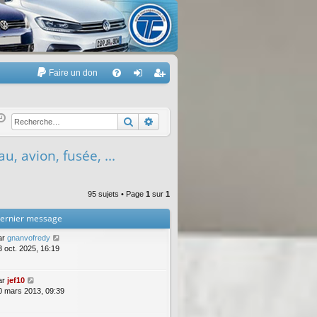
Faire un don
A
FA
on
’e
Q
ne
nr
Rechercher
Recherche avancée
xi
eg
, avion, fusée, ...
on
ist
re
95 sujets • Page
1
sur
1
r
ernier message
ar
gnanvofredy
3 oct. 2025, 16:19
ar
jef10
0 mars 2013, 09:39