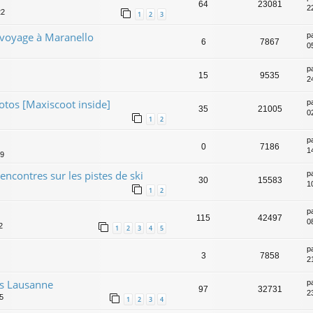
64
23081
2
22
1
2
3
voyage à Maranello
p
6
7867
0
p
15
9535
2
tos [Maxiscoot inside]
p
35
21005
0
1
2
p
0
7186
1
39
ncontres sur les pistes de ski
p
30
15583
1
1
2
p
115
42497
0
2
1
2
3
4
5
p
3
7858
2
rs Lausanne
p
97
32731
2
5
1
2
3
4