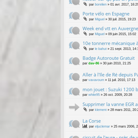
par
borelien
»
01 avr. 2017, 16:2
Porte vélo en Espagne
par
Miguel
»
30 juil. 2015, 19:23
Week end vtt en Auvergn
par
Miguel
»
09 juin 2015, 15:02
10e tonnerre mécanique à 
par
le bahut
»
21 sept. 2013, 14:
Badge Autoroute Gratuit
par
dav-86
»
30 juin 2010, 21:25
Aller à l'Ile de Ré depuis Pa
par
vavavoum
»
11 juil. 2010, 17:13
mon jouet : Suzuki 1200 b
par
white95
»
26 oct. 2009, 20:28
Supprimer la vanne EGR au
par
klement
»
28 mars 2011, 20:
La Corse
par
eljuclemar
»
25 mars 2006, 2
circuit de l'eure - près de