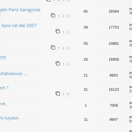
jets Paris-Saragosse
p
65
26584
2
9
1
2
3
faire cet été 2007
p
39
17753
0
1
2
p
55
24881
29
1
2
3
!!!!
p
26
16956
15
1
2
d'absences ...
p
21
9953
02
son 1
p
31
16123
2
1
2
ive.
p
1
7058
1
ns tuyaux
p
11
9947
0
p