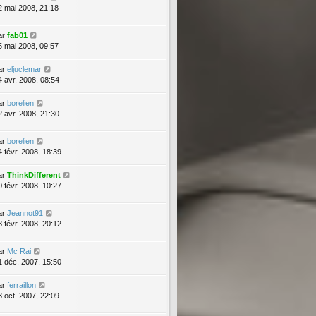
2 mai 2008, 21:18
ar
fab01
5 mai 2008, 09:57
ar
eljuclemar
4 avr. 2008, 08:54
ar
borelien
2 avr. 2008, 21:30
ar
borelien
4 févr. 2008, 18:39
ar
ThinkDifferent
0 févr. 2008, 10:27
ar
Jeannot91
8 févr. 2008, 20:12
ar
Mc Rai
1 déc. 2007, 15:50
ar
ferraillon
3 oct. 2007, 22:09