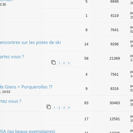
5
6846
2
2:35
p
1
6119
1
p
8
7641
0
ncontres sur les pistes de ski
p
14
9296
1
artez vous ?
p
58
21369
1
1
2
3
p
4
7561
1
 de Giens + Porquerolles ??
p
9
8316
0
, 19:53
tez vous ?
p
83
30483
2
1
2
3
4
p
17
12591
1
USA (qq beaux exemplaires)
p