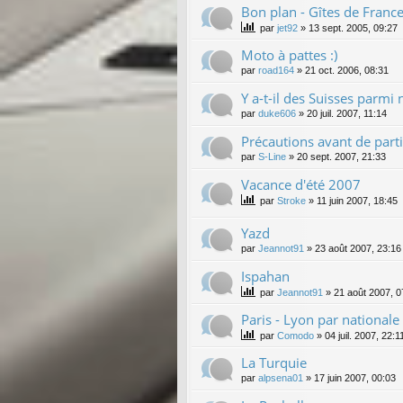
Bon plan - Gîtes de Franc
par
jet92
»
13 sept. 2005, 09:27
Moto à pattes :)
par
road164
»
21 oct. 2006, 08:31
Y a-t-il des Suisses parmi 
par
duke606
»
20 juil. 2007, 11:14
Précautions avant de partir
par
S-Line
»
20 sept. 2007, 21:33
Vacance d'été 2007
par
Stroke
»
11 juin 2007, 18:45
Yazd
par
Jeannot91
»
23 août 2007, 23:16
Ispahan
par
Jeannot91
»
21 août 2007, 0
Paris - Lyon par nationale
par
Comodo
»
04 juil. 2007, 22:1
La Turquie
par
alpsena01
»
17 juin 2007, 00:03