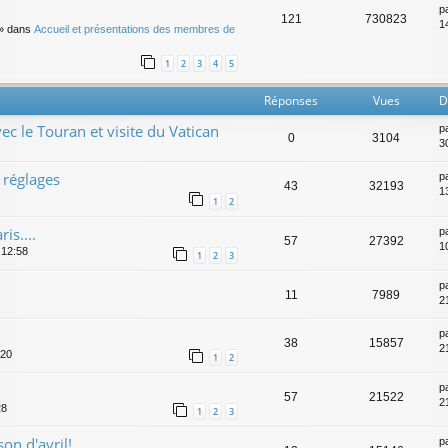
p
121
730823
14
» dans
Accueil et présentations des membres de
1
2
3
4
5
Réponses
Vues
D
vec le Touran et visite du Vatican
p
0
3104
3
 réglages
p
43
32193
1
1
2
is....
p
57
27392
1
 12:58
1
2
3
p
11
7989
2
p
38
15857
2
:20
1
2
p
57
21522
2
28
1
2
3
on d'avril!
p