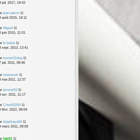
 juil. 2017, 19:42
ar
jean-pierre
9 août 2015, 18:11
ar
Miguel
0 juin 2015, 11:01
ar
le bahut
4 sept. 2013, 13:41
ar
touran31dsg
 juil. 2011, 08:46
ar
toutounoir
3 mai 2011, 12:37
ar
jerome93
9 avr. 2011, 11:17
ar
Criss83200
6 févr. 2022, 08:04
ar
dogokaya68
9 mars 2011, 09:09
ar
fab01