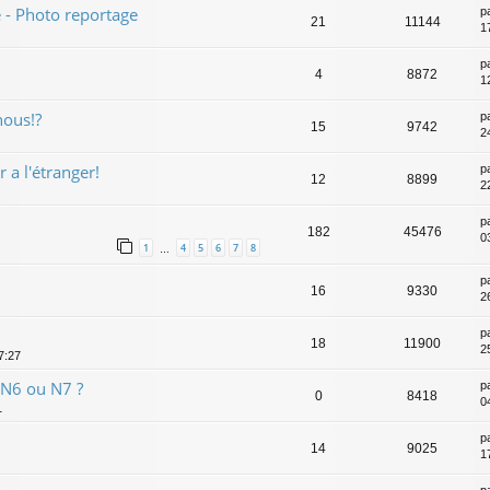
e - Photo reportage
p
21
11144
1
p
4
8872
1
nous!?
p
15
9742
2
 a l'étranger!
p
12
8899
2
p
182
45476
0
1
4
5
6
7
8
…
p
16
9330
2
p
18
11900
2
7:27
 N6 ou N7 ?
p
0
8418
04
1
p
14
9025
1