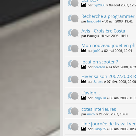
par
fxp2008
»
09 août 2007, 12:
Recherche à programmer 
par
furious44
»
30 avr. 2008, 19:41
Avis : Croisière Costa
par
Bacag
»
18 avr. 2008, 18:11
Mon nouveau jouet en pho
par
jet92
»
02 mai 2006, 12:04
location scooter ?
par
borelien
»
14 févr. 2008, 18:
Hiver saison 2007/2008 Re
par
Stroke
»
07 févr. 2008, 22:09
L'avion...
par
Pingouin
»
06 mai 2006, 11:3
cotes interieures
par
nmdv
»
21 déc. 2007, 13:06
Une journée de travail ve
par
Gaspi25
»
06 mai 2006, 10:3