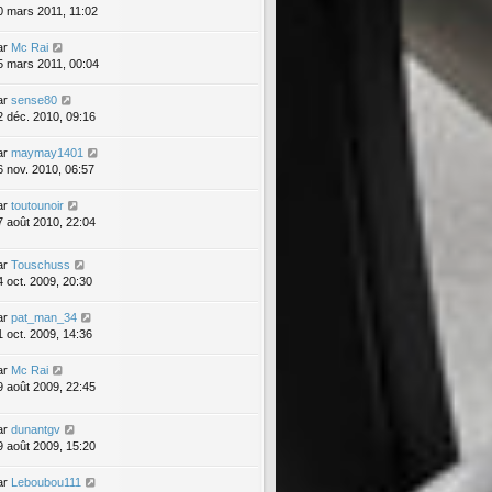
0 mars 2011, 11:02
ar
Mc Rai
5 mars 2011, 00:04
ar
sense80
2 déc. 2010, 09:16
ar
maymay1401
6 nov. 2010, 06:57
ar
toutounoir
7 août 2010, 22:04
ar
Touschuss
4 oct. 2009, 20:30
ar
pat_man_34
1 oct. 2009, 14:36
ar
Mc Rai
9 août 2009, 22:45
ar
dunantgv
9 août 2009, 15:20
ar
Leboubou111