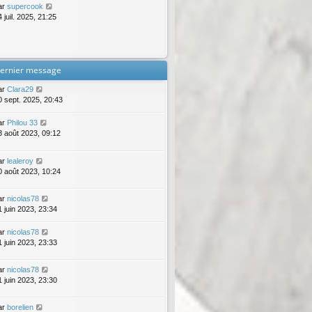
ar
supercook
 juil. 2025, 21:25
ernier message
ar
Clara29
0 sept. 2025, 20:43
ar
Philou 33
3 août 2023, 09:12
ar
lealeroy
0 août 2023, 10:24
ar
nicolas78
1 juin 2023, 23:34
ar
nicolas78
1 juin 2023, 23:33
ar
nicolas78
1 juin 2023, 23:30
ar
borelien