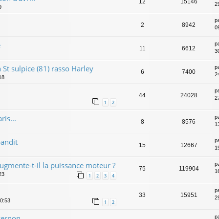
12
15146
29
9
p
2
8942
0
e
p
11
6612
3
St sulpice (81) rasso Harley
p
6
7400
2
18
p
44
24028
27
1
2
ris...
p
8
8576
1
andit
p
15
12667
1
gmente-t-il la puissance moteur ?
p
75
119904
1
23
1
2
3
4
p
33
15951
2
0:53
1
2
 vernon
p