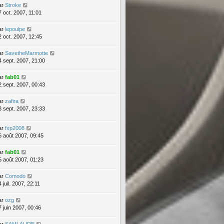
ar
Stroke
7 oct. 2007, 11:01
ar
lepoulpe
2 oct. 2007, 12:45
ar
SavetheMarmotte
4 sept. 2007, 21:00
ar
fab01
2 sept. 2007, 00:43
ar
zafira
3 sept. 2007, 23:33
ar
fxp2008
6 août 2007, 09:45
ar
fab01
5 août 2007, 01:23
ar
Comodo
 juil. 2007, 22:11
ar
ozg
7 juin 2007, 00:46