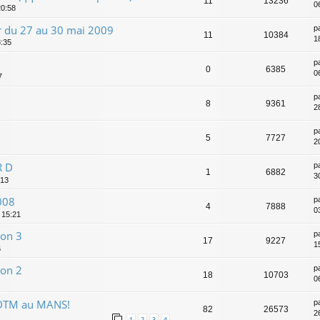
11
13236
0
20:58
ur du 27 au 30 mai 2009
p
11
10384
18
8:35
p
0
6385
0
7
p
8
9361
2
p
5
7727
2
R D
p
1
6882
3
:13
008
p
4
7888
0
 15:21
son 3
p
17
9227
1
6
son 2
p
18
10703
0
 DTM au MANS!
p
82
26573
2
1
2
3
4