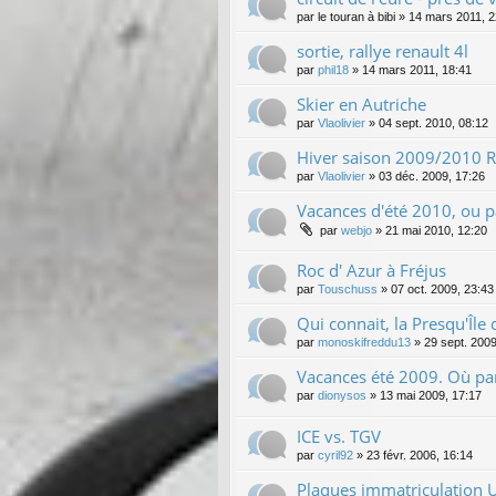
par
le touran à bibi
»
14 mars 2011, 2
sortie, rallye renault 4l
par
phil18
»
14 mars 2011, 18:41
Skier en Autriche
par
Vlaolivier
»
04 sept. 2010, 08:12
Hiver saison 2009/2010 Re
par
Vlaolivier
»
03 déc. 2009, 17:26
Vacances d'été 2010, ou p
par
webjo
»
21 mai 2010, 12:20
Roc d' Azur à Fréjus
par
Touschuss
»
07 oct. 2009, 23:43
Qui connait, la Presqu'Île
par
monoskifreddu13
»
29 sept. 2009
Vacances été 2009. Où par
par
dionysos
»
13 mai 2009, 17:17
ICE vs. TGV
par
cyril92
»
23 févr. 2006, 16:14
Plaques immatriculation 