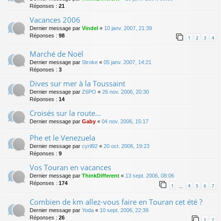
Réponses :
21
Vacances 2006
Dernier message par
Vindel
«
10 janv. 2007, 21:39
Réponses :
98
1
2
3
4
Marché de Noël
Dernier message par
Stroke
«
05 janv. 2007, 14:21
Réponses :
3
Dives sur mer à la Toussaint
Dernier message par
Z6PO
«
26 nov. 2006, 20:30
Réponses :
14
Croisés sur la route...
Dernier message par
Gaby
«
04 nov. 2006, 15:17
Phe et le Venezuela
Dernier message par
cyril92
«
20 oct. 2006, 19:23
Réponses :
9
Vos Touran en vacances
Dernier message par
ThinkDifferent
«
13 sept. 2006, 08:06
Réponses :
174
1
4
5
6
7
…
Combien de km allez-vous faire en Touran cet été ?
Dernier message par
Yoda
«
10 sept. 2006, 22:39
Réponses :
26
1
2