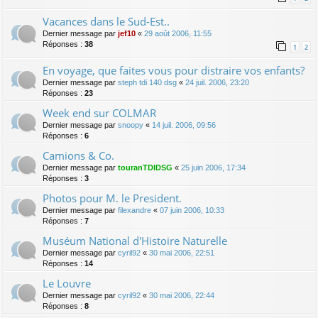
Vacances dans le Sud-Est..
Dernier message par
jef10
«
29 août 2006, 11:55
Réponses :
38
1
2
En voyage, que faites vous pour distraire vos enfants?
Dernier message par
steph tdi 140 dsg
«
24 juil. 2006, 23:20
Réponses :
23
Week end sur COLMAR
Dernier message par
snoopy
«
14 juil. 2006, 09:56
Réponses :
6
Camions & Co.
Dernier message par
touranTDIDSG
«
25 juin 2006, 17:34
Réponses :
3
Photos pour M. le President.
Dernier message par
filexandre
«
07 juin 2006, 10:33
Réponses :
7
Muséum National d'Histoire Naturelle
Dernier message par
cyril92
«
30 mai 2006, 22:51
Réponses :
14
Le Louvre
Dernier message par
cyril92
«
30 mai 2006, 22:44
Réponses :
8