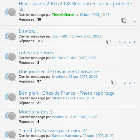
Hiver saison 2007/2008 Rencontres sur les pistes de
ski
Dernier message par
ThinkDifferent
«
10 févr. 2008, 10:27
Réponses :
30
1
2
L'avion...
Dernier message par
Jeannot91
«
08 févr. 2008, 20:12
Réponses :
115
1
2
3
4
5
cotes interieures
Dernier message par
Mc Rai
«
21 déc. 2007, 15:50
Réponses :
3
Une journée de travail vers Lausanne
Dernier message par
ferraillon
«
23 oct. 2007, 22:09
Réponses :
97
1
2
3
4
Bon plan - Gîtes de France - Photo reportage
Dernier message par
Stroke
«
17 oct. 2007, 11:01
Réponses :
21
Moto à pattes :)
Dernier message par
lepoulpe
«
12 oct. 2007, 12:45
Réponses :
4
Y a-t-il des Suisses parmi nous!?
Dernier message par
SavetheMarmotte
«
24 sept. 2007, 21:00