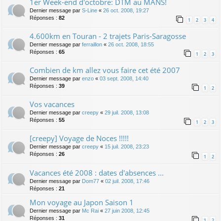
1er Week-end d'octobre: DTM au MANS!
Dernier message par
S-Line
«
26 oct. 2008, 19:27
Réponses :
82
1
2
3
4
4.600km en Touran - 2 trajets Paris-Saragosse
Dernier message par
ferraillon
«
26 oct. 2008, 18:55
Réponses :
65
1
2
3
Combien de km allez vous faire cet été 2007
Dernier message par
enzo
«
03 sept. 2008, 14:40
Réponses :
39
1
2
Vos vacances
Dernier message par
creepy
«
29 juil. 2008, 13:08
Réponses :
55
1
2
3
[creepy] Voyage de Noces !!!!!
Dernier message par
creepy
«
15 juil. 2008, 23:23
Réponses :
26
1
2
Vacances été 2008 : dates d'absences ...
Dernier message par
Dom77
«
02 juil. 2008, 17:46
Réponses :
21
Mon voyage au Japon Saison 1
Dernier message par
Mc Rai
«
27 juin 2008, 12:45
Réponses :
31
1
2