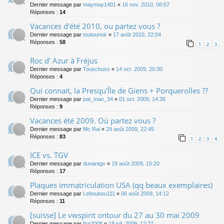
Dernier message par
maymay1401
«
16 nov. 2010, 06:57
Réponses :
14
Vacances d'été 2010, ou partez vous ?
Dernier message par
toutounoir
«
17 août 2010, 22:04
Réponses :
58
1
2
3
Roc d' Azur à Fréjus
Dernier message par
Touschuss
«
14 oct. 2009, 20:30
Réponses :
4
Qui connait, la Presqu'Île de Giens + Porquerolles ??
Dernier message par
pat_man_34
«
01 oct. 2009, 14:36
Réponses :
9
Vacances été 2009. Où partez vous ?
Dernier message par
Mc Rai
«
29 août 2009, 22:45
Réponses :
83
1
2
3
4
ICE vs. TGV
Dernier message par
dunantgv
«
19 août 2009, 15:20
Réponses :
17
Plaques immatriculation USA (qq beaux exemplaires)
Dernier message par
Leboubou111
«
06 août 2009, 14:12
Réponses :
11
[suisse] Le vwspirit ontour du 27 au 30 mai 2009
Dernier message par
fxp2008
«
18 juil. 2009, 12:27