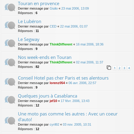
Touran en provence
Dernier message par
Giulio
«
23 mai 2006, 13:09
Réponses :
6
Le Lubéron
Dernier message par
CED
«
22 mai 2006, 01:07
Réponses :
11
Le Segway
Dernier message par
ThinkDifferent
«
16 mai 2006, 18:36
Réponses :
9
Nos week-ends en Touran
Dernier message par
ThinkDifferent
«
02 mai 2006, 11:37
Réponses :
82
1
2
3
4
Conseil Hotel pas cher Paris et ses alentours
Dernier message par
lorenz054
«
06 avr. 2006, 22:57
Réponses :
9
Quelques jours à Casablanca
Dernier message par
jef10
«
17 févr. 2006, 13:43
Réponses :
12
Une moto pas comme les autres : Avec un coeur
d'auto!
Dernier message par
cyril92
«
03 nov. 2005, 10:31
Réponses :
12