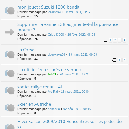
mon jouet : Suzuki 1200 bandit
Dernier message par
jerome93
«
19 avr. 2011, 11:17
Réponses :
15
Supprimer la vanne EGR augmente-t-il la puissance
moteur ?
Dernier message par
Criss83200
«
16 févr. 2022, 08:04
Réponses :
75
1
2
3
4
La Corse
Dernier message par
dogokaya68
«
29 mars 2011, 09:09
Réponses :
33
1
2
circuit de l'eure - près de vernon
Dernier message par
fab01
«
20 mars 2011, 11:02
Réponses :
5
sortie, rallye renault 4l
Dernier message par
Mc Rai
«
15 mars 2011, 00:04
Réponses :
1
Skier en Autriche
Dernier message par
sense80
«
02 déc. 2010, 09:16
Réponses :
8
Hiver saison 2009/2010 Rencontres sur les pistes de
ski