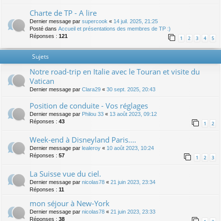
Charte de TP - A lire
Dernier message par
supercook
«
14 juil. 2025, 21:25
Posté dans
Accueil et présentations des membres de TP :)
Réponses :
121
1
2
3
4
5
Sujets
Notre road-trip en Italie avec le Touran et visite du
Vatican
Dernier message par
Clara29
«
30 sept. 2025, 20:43
Position de conduite - Vos réglages
Dernier message par
Philou 33
«
13 août 2023, 09:12
Réponses :
43
1
2
Week-end à Disneyland Paris....
Dernier message par
lealeroy
«
10 août 2023, 10:24
Réponses :
57
1
2
3
La Suisse vue du ciel.
Dernier message par
nicolas78
«
21 juin 2023, 23:34
Réponses :
11
mon séjour à New-York
Dernier message par
nicolas78
«
21 juin 2023, 23:33
Réponses :
38