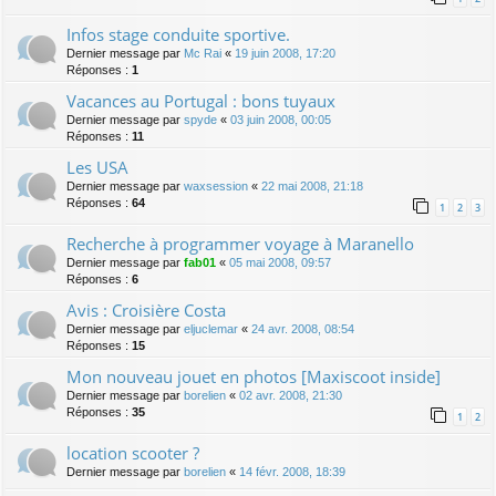
Infos stage conduite sportive.
Dernier message par
Mc Rai
«
19 juin 2008, 17:20
Réponses :
1
Vacances au Portugal : bons tuyaux
Dernier message par
spyde
«
03 juin 2008, 00:05
Réponses :
11
Les USA
Dernier message par
waxsession
«
22 mai 2008, 21:18
Réponses :
64
1
2
3
Recherche à programmer voyage à Maranello
Dernier message par
fab01
«
05 mai 2008, 09:57
Réponses :
6
Avis : Croisière Costa
Dernier message par
eljuclemar
«
24 avr. 2008, 08:54
Réponses :
15
Mon nouveau jouet en photos [Maxiscoot inside]
Dernier message par
borelien
«
02 avr. 2008, 21:30
Réponses :
35
1
2
location scooter ?
Dernier message par
borelien
«
14 févr. 2008, 18:39