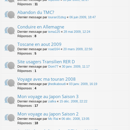
Réponses :
11
Abandon du TMC?
Dernier message par
touran31dsg
«
06 juin 2009, 18:47
Conduire en Allemagne
Dernier message par
isma125
«
28 mai 2009, 12:24
Réponses :
8
Toscane en aout 2009
Dernier message par
road164
«
20 mars 2009, 22:50
Réponses :
5
Site usagers Transilien RER D
Dernier message par
Dom77
«
30 janv. 2009, 11:17
Réponses :
1
Voyage avec ma touran 2008
Dernier message par
jihedkaboudi
«
03 janv. 2009, 16:19
Réponses :
4
Mon voyage au Japon Saison 3
Dernier message par
zafira
«
15 déc. 2008, 22:22
Réponses :
17
Mon voyage au Japon Saison 2
Dernier message par
Mc Rai
«
06 déc. 2008, 13:05
Réponses :
18