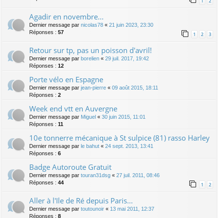
1
2
Agadir en novembre...
Dernier message par
nicolas78
«
21 juin 2023, 23:30
Réponses :
57
1
2
3
Retour sur tp, pas un poisson d'avril!
Dernier message par
borelien
«
29 juil. 2017, 19:42
Réponses :
12
Porte vélo en Espagne
Dernier message par
jean-pierre
«
09 août 2015, 18:11
Réponses :
2
Week end vtt en Auvergne
Dernier message par
Miguel
«
30 juin 2015, 11:01
Réponses :
11
10e tonnerre mécanique à St sulpice (81) rasso Harley
Dernier message par
le bahut
«
24 sept. 2013, 13:41
Réponses :
6
Badge Autoroute Gratuit
Dernier message par
touran31dsg
«
27 juil. 2011, 08:46
Réponses :
44
1
2
Aller à l'Ile de Ré depuis Paris...
Dernier message par
toutounoir
«
13 mai 2011, 12:37
Réponses :
8