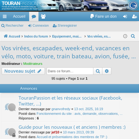
TouranPassion
Accueil
Faire un don
Le forum des propriétaires ou futurs acquéreurs du Volkswagen Touran
cc
Rechercher
or
Connexion
e
S’enregistrer
on
’e
ès
u
m
ne
nr
R
Accueil
Index du forum
Equipement, maison, famille, passion, hobby, détente, ...
Vos virées, escapades, week-end, vacances en vélo, moto, voiture, train bateau, avion, fusée, ...
e
ra
m
br
xi
eg
Vos virées, escapades, week-end, vacances en
c
pi
s
es
on
ist
vélo, moto, voiture, train bateau, avion, fusée, ...
h
de
re
e
Modérateur :
Modérateurs
Rechercher
Recherche av
Nouveau sujet
r
r
c
95 sujets • Page
1
sur
1
h
Annonces
e
TouranPassion et les réseaux sociaux (Facebook,
r
Twitter, ...)
Dernier message par
gnanvofredy
«
13 oct. 2025, 16:19
Posté dans
Fonctionnement du site : avis, demande, observations, ...
Réponses :
6
Guide pour les nouveaux ( et anciens ) membres :)
Dernier message par
jef10
«
10 mars 2013, 09:39
Posté dans
Accueil et présentations des membres de TP :)