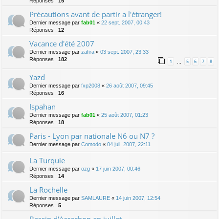
Réponses :
15
Précautions avant de partir a l'étranger!
Dernier message par
fab01
«
22 sept. 2007, 00:43
Réponses :
12
Vacance d'été 2007
Dernier message par
zafira
«
03 sept. 2007, 23:33
Réponses :
182
1
5
6
7
8
…
Yazd
Dernier message par
fxp2008
«
26 août 2007, 09:45
Réponses :
16
Ispahan
Dernier message par
fab01
«
25 août 2007, 01:23
Réponses :
18
Paris - Lyon par nationale N6 ou N7 ?
Dernier message par
Comodo
«
04 juil. 2007, 22:11
La Turquie
Dernier message par
ozg
«
17 juin 2007, 00:46
Réponses :
14
La Rochelle
Dernier message par
SAMLAURE
«
14 juin 2007, 12:54
Réponses :
5