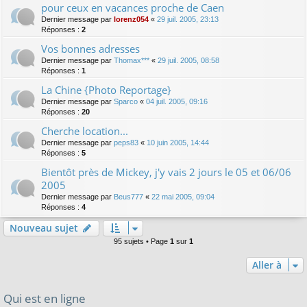
pour ceux en vacances proche de Caen
Dernier message par
lorenz054
«
29 juil. 2005, 23:13
Réponses :
2
Vos bonnes adresses
Dernier message par
Thomax***
«
29 juil. 2005, 08:58
Réponses :
1
La Chine {Photo Reportage}
Dernier message par
Sparco
«
04 juil. 2005, 09:16
Réponses :
20
Cherche location...
Dernier message par
peps83
«
10 juin 2005, 14:44
Réponses :
5
Bientôt près de Mickey, j'y vais 2 jours le 05 et 06/06
2005
Dernier message par
Beus777
«
22 mai 2005, 09:04
Réponses :
4
Nouveau sujet
95 sujets • Page
1
sur
1
Aller à
Qui est en ligne