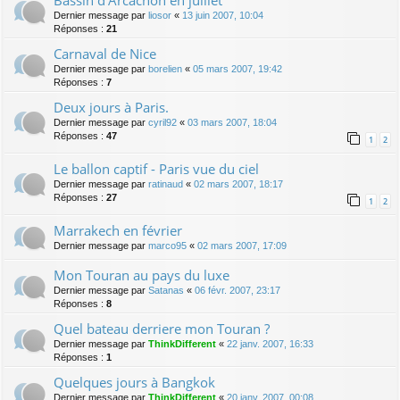
Bassin d'Arcachon en juillet
Dernier message par
liosor
«
13 juin 2007, 10:04
Réponses :
21
Carnaval de Nice
Dernier message par
borelien
«
05 mars 2007, 19:42
Réponses :
7
Deux jours à Paris.
Dernier message par
cyril92
«
03 mars 2007, 18:04
Réponses :
47
1
2
Le ballon captif - Paris vue du ciel
Dernier message par
ratinaud
«
02 mars 2007, 18:17
Réponses :
27
1
2
Marrakech en février
Dernier message par
marco95
«
02 mars 2007, 17:09
Mon Touran au pays du luxe
Dernier message par
Satanas
«
06 févr. 2007, 23:17
Réponses :
8
Quel bateau derriere mon Touran ?
Dernier message par
ThinkDifferent
«
22 janv. 2007, 16:33
Réponses :
1
Quelques jours à Bangkok
Dernier message par
ThinkDifferent
«
20 janv. 2007, 00:08