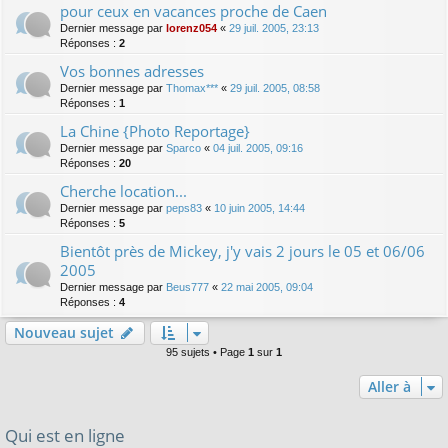
pour ceux en vacances proche de Caen
Dernier message par
lorenz054
«
29 juil. 2005, 23:13
Réponses :
2
Vos bonnes adresses
Dernier message par
Thomax***
«
29 juil. 2005, 08:58
Réponses :
1
La Chine {Photo Reportage}
Dernier message par
Sparco
«
04 juil. 2005, 09:16
Réponses :
20
Cherche location...
Dernier message par
peps83
«
10 juin 2005, 14:44
Réponses :
5
Bientôt près de Mickey, j'y vais 2 jours le 05 et 06/06
2005
Dernier message par
Beus777
«
22 mai 2005, 09:04
Réponses :
4
Nouveau sujet
95 sujets • Page
1
sur
1
Aller à
Qui est en ligne