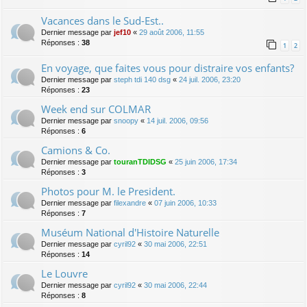
Vacances dans le Sud-Est..
Dernier message par
jef10
«
29 août 2006, 11:55
Réponses :
38
1
2
En voyage, que faites vous pour distraire vos enfants?
Dernier message par
steph tdi 140 dsg
«
24 juil. 2006, 23:20
Réponses :
23
Week end sur COLMAR
Dernier message par
snoopy
«
14 juil. 2006, 09:56
Réponses :
6
Camions & Co.
Dernier message par
touranTDIDSG
«
25 juin 2006, 17:34
Réponses :
3
Photos pour M. le President.
Dernier message par
filexandre
«
07 juin 2006, 10:33
Réponses :
7
Muséum National d'Histoire Naturelle
Dernier message par
cyril92
«
30 mai 2006, 22:51
Réponses :
14
Le Louvre
Dernier message par
cyril92
«
30 mai 2006, 22:44
Réponses :
8