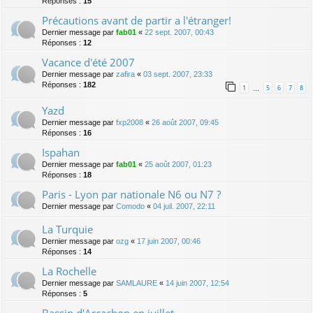
Réponses :
15
Précautions avant de partir a l'étranger!
Dernier message par
fab01
«
22 sept. 2007, 00:43
Réponses :
12
Vacance d'été 2007
Dernier message par
zafira
«
03 sept. 2007, 23:33
Réponses :
182
1
5
6
7
8
…
Yazd
Dernier message par
fxp2008
«
26 août 2007, 09:45
Réponses :
16
Ispahan
Dernier message par
fab01
«
25 août 2007, 01:23
Réponses :
18
Paris - Lyon par nationale N6 ou N7 ?
Dernier message par
Comodo
«
04 juil. 2007, 22:11
La Turquie
Dernier message par
ozg
«
17 juin 2007, 00:46
Réponses :
14
La Rochelle
Dernier message par
SAMLAURE
«
14 juin 2007, 12:54
Réponses :
5