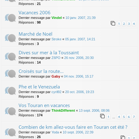
Réponses :
21
Vacances 2006
Dernier message par
Vindel
«
10 janv. 2007, 21:39
Réponses :
98
1
2
3
4
Marché de Noël
Dernier message par
Stroke
«
05 janv. 2007, 14:21
Réponses :
3
Dives sur mer à la Toussaint
Dernier message par
Z6PO
«
26 nov. 2006, 20:30
Réponses :
14
Croisés sur la route...
Dernier message par
Gaby
«
04 nov. 2006, 15:17
Phe et le Venezuela
Dernier message par
cyril92
«
20 oct. 2006, 19:23
Réponses :
9
Vos Touran en vacances
Dernier message par
ThinkDifferent
«
13 sept. 2006, 08:06
Réponses :
174
1
4
5
6
7
…
Combien de km allez-vous faire en Touran cet été ?
Dernier message par
Yoda
«
10 sept. 2006, 22:39
Réponses :
26
1
2