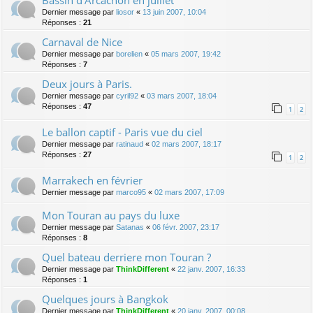
Bassin d'Arcachon en juillet
Dernier message par
liosor
«
13 juin 2007, 10:04
Réponses :
21
Carnaval de Nice
Dernier message par
borelien
«
05 mars 2007, 19:42
Réponses :
7
Deux jours à Paris.
Dernier message par
cyril92
«
03 mars 2007, 18:04
Réponses :
47
1
2
Le ballon captif - Paris vue du ciel
Dernier message par
ratinaud
«
02 mars 2007, 18:17
Réponses :
27
1
2
Marrakech en février
Dernier message par
marco95
«
02 mars 2007, 17:09
Mon Touran au pays du luxe
Dernier message par
Satanas
«
06 févr. 2007, 23:17
Réponses :
8
Quel bateau derriere mon Touran ?
Dernier message par
ThinkDifferent
«
22 janv. 2007, 16:33
Réponses :
1
Quelques jours à Bangkok
Dernier message par
ThinkDifferent
«
20 janv. 2007, 00:08