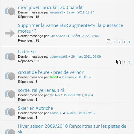
mon jouet : Suzuki 1200 bandit
Dernier message par
jerome93
«
19 avr. 2011, 11:17
Réponses :
15
Supprimer la vanne EGR augmente-t-il la puissance
moteur ?
Dernier message par
Criss83200
«
16 févr. 2022, 08:04
Réponses :
75
1
2
3
4
La Corse
Dernier message par
dogokaya68
«
29 mars 2011, 09:09
Réponses :
33
1
2
circuit de l'eure - près de vernon
Dernier message par
fab01
«
20 mars 2011, 11:02
Réponses :
5
sortie, rallye renault 4l
Dernier message par
Mc Rai
«
15 mars 2011, 00:04
Réponses :
1
Skier en Autriche
Dernier message par
sense80
«
02 déc. 2010, 09:16
Réponses :
8
Hiver saison 2009/2010 Rencontres sur les pistes de
ski