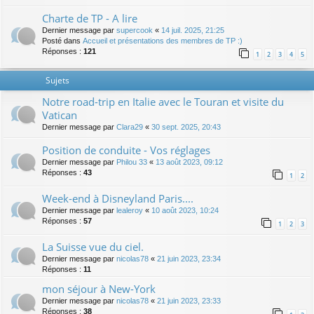
Charte de TP - A lire
Dernier message par
supercook
«
14 juil. 2025, 21:25
Posté dans
Accueil et présentations des membres de TP :)
Réponses :
121
1
2
3
4
5
Sujets
Notre road-trip en Italie avec le Touran et visite du
Vatican
Dernier message par
Clara29
«
30 sept. 2025, 20:43
Position de conduite - Vos réglages
Dernier message par
Philou 33
«
13 août 2023, 09:12
Réponses :
43
1
2
Week-end à Disneyland Paris....
Dernier message par
lealeroy
«
10 août 2023, 10:24
Réponses :
57
1
2
3
La Suisse vue du ciel.
Dernier message par
nicolas78
«
21 juin 2023, 23:34
Réponses :
11
mon séjour à New-York
Dernier message par
nicolas78
«
21 juin 2023, 23:33
Réponses :
38