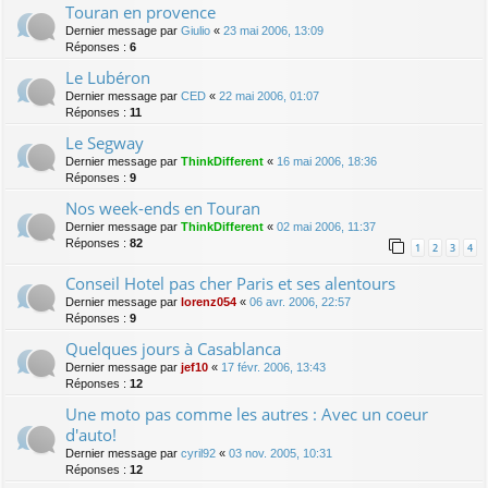
Touran en provence
Dernier message par
Giulio
«
23 mai 2006, 13:09
Réponses :
6
Le Lubéron
Dernier message par
CED
«
22 mai 2006, 01:07
Réponses :
11
Le Segway
Dernier message par
ThinkDifferent
«
16 mai 2006, 18:36
Réponses :
9
Nos week-ends en Touran
Dernier message par
ThinkDifferent
«
02 mai 2006, 11:37
Réponses :
82
1
2
3
4
Conseil Hotel pas cher Paris et ses alentours
Dernier message par
lorenz054
«
06 avr. 2006, 22:57
Réponses :
9
Quelques jours à Casablanca
Dernier message par
jef10
«
17 févr. 2006, 13:43
Réponses :
12
Une moto pas comme les autres : Avec un coeur
d'auto!
Dernier message par
cyril92
«
03 nov. 2005, 10:31
Réponses :
12