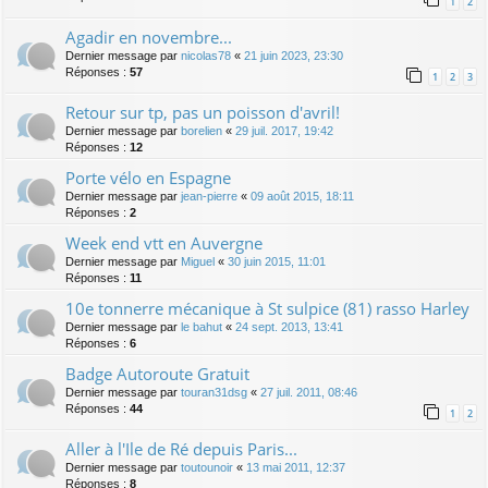
1
2
Agadir en novembre...
Dernier message par
nicolas78
«
21 juin 2023, 23:30
Réponses :
57
1
2
3
Retour sur tp, pas un poisson d'avril!
Dernier message par
borelien
«
29 juil. 2017, 19:42
Réponses :
12
Porte vélo en Espagne
Dernier message par
jean-pierre
«
09 août 2015, 18:11
Réponses :
2
Week end vtt en Auvergne
Dernier message par
Miguel
«
30 juin 2015, 11:01
Réponses :
11
10e tonnerre mécanique à St sulpice (81) rasso Harley
Dernier message par
le bahut
«
24 sept. 2013, 13:41
Réponses :
6
Badge Autoroute Gratuit
Dernier message par
touran31dsg
«
27 juil. 2011, 08:46
Réponses :
44
1
2
Aller à l'Ile de Ré depuis Paris...
Dernier message par
toutounoir
«
13 mai 2011, 12:37
Réponses :
8