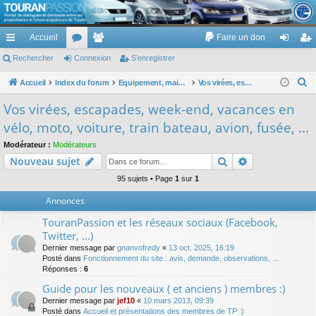
TouranPassion
Accueil
Faire un don
Le forum des propriétaires ou futurs acquéreurs du Volkswagen Touran
cc
Rechercher
or
Connexion
e
S’enregistrer
on
’e
ès
u
m
ne
nr
R
Accueil
Index du forum
Equipement, maison, famille, passion, hobby, détente, ...
Vos virées, escapades, week-end, vacances en vélo, moto, voiture, train bateau, avion, fusée, ...
e
ra
m
br
xi
eg
Vos virées, escapades, week-end, vacances en
c
pi
s
es
on
ist
vélo, moto, voiture, train bateau, avion, fusée, ...
h
de
re
e
Modérateur :
Modérateurs
Rechercher
Recherche av
Nouveau sujet
r
r
c
95 sujets • Page
1
sur
1
h
Annonces
e
TouranPassion et les réseaux sociaux (Facebook,
r
Twitter, ...)
Dernier message par
gnanvofredy
«
13 oct. 2025, 16:19
Posté dans
Fonctionnement du site : avis, demande, observations, ...
Réponses :
6
Guide pour les nouveaux ( et anciens ) membres :)
Dernier message par
jef10
«
10 mars 2013, 09:39
Posté dans
Accueil et présentations des membres de TP :)