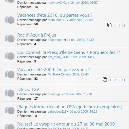
Dernier message par
maymay1401
«
16 nov. 2010, 06:57
Réponses :
14
Vacances d'été 2010, ou partez vous ?
Dernier message par
toutounoir
«
17 août 2010, 22:04
Réponses :
58
1
2
3
Roc d' Azur à Fréjus
Dernier message par
Touschuss
«
14 oct. 2009, 20:30
Réponses :
4
Qui connait, la Presqu'Île de Giens + Porquerolles ??
Dernier message par
pat_man_34
«
01 oct. 2009, 14:36
Réponses :
9
Vacances été 2009. Où partez vous ?
Dernier message par
Mc Rai
«
29 août 2009, 22:45
Réponses :
83
1
2
3
4
ICE vs. TGV
Dernier message par
dunantgv
«
19 août 2009, 15:20
Réponses :
17
Plaques immatriculation USA (qq beaux exemplaires)
Dernier message par
Leboubou111
«
06 août 2009, 14:12
Réponses :
11
[suisse] Le vwspirit ontour du 27 au 30 mai 2009
Dernier message par
fxp2008
«
18 juil. 2009, 12:27