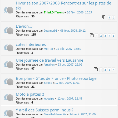
Hiver saison 2007/2008 Rencontres sur les pistes de
ski
Dernier message par
ThinkDifferent
«
10 févr. 2008, 10:27
Réponses :
30
1
2
L'avion...
Dernier message par
Jeannot91
«
08 févr. 2008, 20:12
Réponses :
115
1
2
3
4
5
cotes interieures
Dernier message par
Mc Rai
«
21 déc. 2007, 15:50
Réponses :
3
Une journée de travail vers Lausanne
Dernier message par
ferraillon
«
23 oct. 2007, 22:09
Réponses :
97
1
2
3
4
Bon plan - Gîtes de France - Photo reportage
Dernier message par
Stroke
«
17 oct. 2007, 11:01
Réponses :
21
Moto à pattes :)
Dernier message par
lepoulpe
«
12 oct. 2007, 12:45
Réponses :
4
Y a-t-il des Suisses parmi nous!?
Dernier message par
SavetheMarmotte
«
24 sept. 2007, 21:00