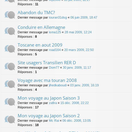
Réponses :
11
Abandon du TMC?
Dernier message par
touran31dsg
«
06 juin 2009, 18:47
Conduire en Allemagne
Dernier message par
isma125
«
28 mai 2009, 12:24
Réponses :
8
Toscane en aout 2009
Dernier message par
road164
«
20 mars 2009, 22:50
Réponses :
5
Site usagers Transilien RER D
Dernier message par
Dom77
«
30 janv. 2009, 11:17
Réponses :
1
Voyage avec ma touran 2008
Dernier message par
jihedkaboudi
«
03 janv. 2009, 16:19
Réponses :
4
Mon voyage au Japon Saison 3
Dernier message par
zafira
«
15 déc. 2008, 22:22
Réponses :
17
Mon voyage au Japon Saison 2
Dernier message par
Mc Rai
«
06 déc. 2008, 13:05
Réponses :
18