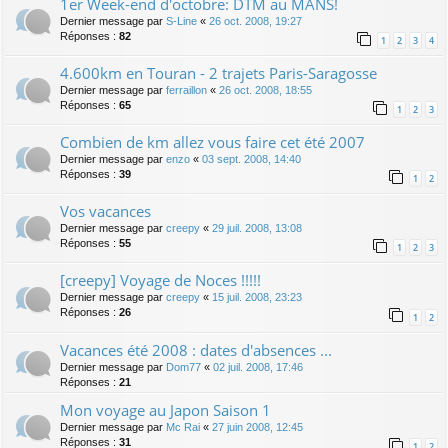
1er Week-end d'octobre: DTM au MANS!
Dernier message par
S-Line
«
26 oct. 2008, 19:27
Réponses :
82
1
2
3
4
4.600km en Touran - 2 trajets Paris-Saragosse
Dernier message par
ferraillon
«
26 oct. 2008, 18:55
Réponses :
65
1
2
3
Combien de km allez vous faire cet été 2007
Dernier message par
enzo
«
03 sept. 2008, 14:40
Réponses :
39
1
2
Vos vacances
Dernier message par
creepy
«
29 juil. 2008, 13:08
Réponses :
55
1
2
3
[creepy] Voyage de Noces !!!!!
Dernier message par
creepy
«
15 juil. 2008, 23:23
Réponses :
26
1
2
Vacances été 2008 : dates d'absences ...
Dernier message par
Dom77
«
02 juil. 2008, 17:46
Réponses :
21
Mon voyage au Japon Saison 1
Dernier message par
Mc Rai
«
27 juin 2008, 12:45
Réponses :
31
1
2