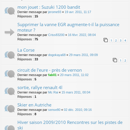
mon jouet : Suzuki 1200 bandit
Dernier message par
jerome93
«
19 avr. 2011, 11:17
Réponses :
15
Supprimer la vanne EGR augmente-t-il la puissance
moteur ?
Dernier message par
Criss83200
«
16 févr. 2022, 08:04
Réponses :
75
1
2
3
4
La Corse
Dernier message par
dogokaya68
«
29 mars 2011, 09:09
Réponses :
33
1
2
circuit de l'eure - près de vernon
Dernier message par
fab01
«
20 mars 2011, 11:02
Réponses :
5
sortie, rallye renault 4l
Dernier message par
Mc Rai
«
15 mars 2011, 00:04
Réponses :
1
Skier en Autriche
Dernier message par
sense80
«
02 déc. 2010, 09:16
Réponses :
8
Hiver saison 2009/2010 Rencontres sur les pistes de
ski