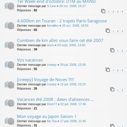
1er Week-end d'octobre: DTM au MANS!
Dernier message par
S-Line
«
26 oct. 2008, 19:27
Réponses :
82
1
2
3
4
4.600km en Touran - 2 trajets Paris-Saragosse
Dernier message par
ferraillon
«
26 oct. 2008, 18:55
Réponses :
65
1
2
3
Combien de km allez vous faire cet été 2007
Dernier message par
enzo
«
03 sept. 2008, 14:40
Réponses :
39
1
2
Vos vacances
Dernier message par
creepy
«
29 juil. 2008, 13:08
Réponses :
55
1
2
3
[creepy] Voyage de Noces !!!!!
Dernier message par
creepy
«
15 juil. 2008, 23:23
Réponses :
26
1
2
Vacances été 2008 : dates d'absences ...
Dernier message par
Dom77
«
02 juil. 2008, 17:46
Réponses :
21
Mon voyage au Japon Saison 1
Dernier message par
Mc Rai
«
27 juin 2008, 12:45
Réponses :
31
1
2