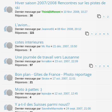
Hiver saison 2007/2008 Rencontres sur les pistes de
ski
Dernier message par
ThinkDifferent
«
10 févr. 2008, 10:27
Réponses :
30
1
2
L'avion...
Dernier message par
Jeannot91
«
08 févr. 2008, 20:12
Réponses :
115
1
2
3
4
5
cotes interieures
Dernier message par
Mc Rai
«
21 déc. 2007, 15:50
Réponses :
3
Une journée de travail vers Lausanne
Dernier message par
ferraillon
«
23 oct. 2007, 22:09
Réponses :
97
1
2
3
4
Bon plan - Gîtes de France - Photo reportage
Dernier message par
Stroke
«
17 oct. 2007, 11:01
Réponses :
21
Moto à pattes :)
Dernier message par
lepoulpe
«
12 oct. 2007, 12:45
Réponses :
4
Y a-t-il des Suisses parmi nous!?
Dernier message par
SavetheMarmotte
«
24 sept. 2007, 21:00