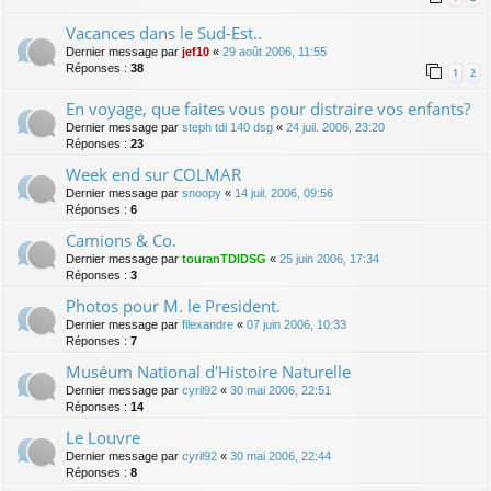
Vacances dans le Sud-Est..
Dernier message par
jef10
«
29 août 2006, 11:55
Réponses :
38
1
2
En voyage, que faites vous pour distraire vos enfants?
Dernier message par
steph tdi 140 dsg
«
24 juil. 2006, 23:20
Réponses :
23
Week end sur COLMAR
Dernier message par
snoopy
«
14 juil. 2006, 09:56
Réponses :
6
Camions & Co.
Dernier message par
touranTDIDSG
«
25 juin 2006, 17:34
Réponses :
3
Photos pour M. le President.
Dernier message par
filexandre
«
07 juin 2006, 10:33
Réponses :
7
Muséum National d'Histoire Naturelle
Dernier message par
cyril92
«
30 mai 2006, 22:51
Réponses :
14
Le Louvre
Dernier message par
cyril92
«
30 mai 2006, 22:44
Réponses :
8