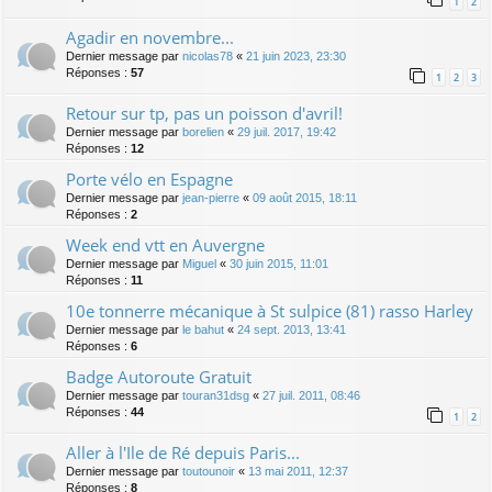
1
2
Agadir en novembre...
Dernier message par
nicolas78
«
21 juin 2023, 23:30
Réponses :
57
1
2
3
Retour sur tp, pas un poisson d'avril!
Dernier message par
borelien
«
29 juil. 2017, 19:42
Réponses :
12
Porte vélo en Espagne
Dernier message par
jean-pierre
«
09 août 2015, 18:11
Réponses :
2
Week end vtt en Auvergne
Dernier message par
Miguel
«
30 juin 2015, 11:01
Réponses :
11
10e tonnerre mécanique à St sulpice (81) rasso Harley
Dernier message par
le bahut
«
24 sept. 2013, 13:41
Réponses :
6
Badge Autoroute Gratuit
Dernier message par
touran31dsg
«
27 juil. 2011, 08:46
Réponses :
44
1
2
Aller à l'Ile de Ré depuis Paris...
Dernier message par
toutounoir
«
13 mai 2011, 12:37
Réponses :
8