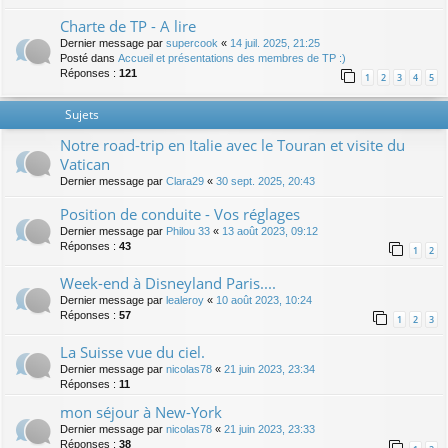
Charte de TP - A lire
Dernier message par
supercook
«
14 juil. 2025, 21:25
Posté dans
Accueil et présentations des membres de TP :)
Réponses :
121
1
2
3
4
5
Sujets
Notre road-trip en Italie avec le Touran et visite du
Vatican
Dernier message par
Clara29
«
30 sept. 2025, 20:43
Position de conduite - Vos réglages
Dernier message par
Philou 33
«
13 août 2023, 09:12
Réponses :
43
1
2
Week-end à Disneyland Paris....
Dernier message par
lealeroy
«
10 août 2023, 10:24
Réponses :
57
1
2
3
La Suisse vue du ciel.
Dernier message par
nicolas78
«
21 juin 2023, 23:34
Réponses :
11
mon séjour à New-York
Dernier message par
nicolas78
«
21 juin 2023, 23:33
Réponses :
38