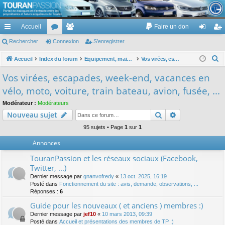
TouranPassion
Accueil
Faire un don
Le forum des propriétaires ou futurs acquéreurs du Volkswagen Touran
cc
Rechercher
or
Connexion
e
S’enregistrer
on
’e
ès
u
m
ne
nr
R
Accueil
Index du forum
Equipement, maison, famille, passion, hobby, détente, ...
Vos virées, escapades, week-end, vacances en vélo, moto, voiture, train bateau, avion, fusée, ...
e
ra
m
br
xi
eg
Vos virées, escapades, week-end, vacances en
c
pi
s
es
on
ist
vélo, moto, voiture, train bateau, avion, fusée, ...
h
de
re
e
Modérateur :
Modérateurs
Rechercher
Recherche av
Nouveau sujet
r
r
c
95 sujets • Page
1
sur
1
h
Annonces
e
TouranPassion et les réseaux sociaux (Facebook,
r
Twitter, ...)
Dernier message par
gnanvofredy
«
13 oct. 2025, 16:19
Posté dans
Fonctionnement du site : avis, demande, observations, ...
Réponses :
6
Guide pour les nouveaux ( et anciens ) membres :)
Dernier message par
jef10
«
10 mars 2013, 09:39
Posté dans
Accueil et présentations des membres de TP :)