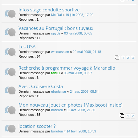
Infos stage conduite sportive.
Dernier message par
Mc Rai
«
19 juin 2008, 17:20
Réponses :
1
Vacances au Portugal : bons tuyaux
Dernier message par
spyde
«
03 juin 2008, 00:05
Réponses :
11
Les USA
Dernier message par
waxsession
«
22 mai 2008, 21:18
Réponses :
64
1
2
3
Recherche à programmer voyage à Maranello
Dernier message par
fab01
«
05 mai 2008, 09:57
Réponses :
6
Avis : Croisière Costa
Dernier message par
eljuclemar
«
24 avr. 2008, 08:54
Réponses :
15
Mon nouveau jouet en photos [Maxiscoot inside]
Dernier message par
borelien
«
02 avr. 2008, 21:30
Réponses :
35
1
2
location scooter ?
Dernier message par
borelien
«
14 févr. 2008, 18:39