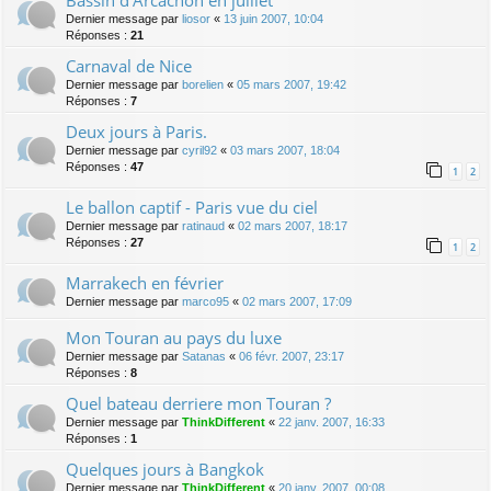
Bassin d'Arcachon en juillet
Dernier message par
liosor
«
13 juin 2007, 10:04
Réponses :
21
Carnaval de Nice
Dernier message par
borelien
«
05 mars 2007, 19:42
Réponses :
7
Deux jours à Paris.
Dernier message par
cyril92
«
03 mars 2007, 18:04
Réponses :
47
1
2
Le ballon captif - Paris vue du ciel
Dernier message par
ratinaud
«
02 mars 2007, 18:17
Réponses :
27
1
2
Marrakech en février
Dernier message par
marco95
«
02 mars 2007, 17:09
Mon Touran au pays du luxe
Dernier message par
Satanas
«
06 févr. 2007, 23:17
Réponses :
8
Quel bateau derriere mon Touran ?
Dernier message par
ThinkDifferent
«
22 janv. 2007, 16:33
Réponses :
1
Quelques jours à Bangkok
Dernier message par
ThinkDifferent
«
20 janv. 2007, 00:08