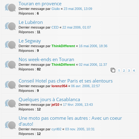
Touran en provence
Dernier message par
Giulio
«
23 mai 2006, 13:09
Réponses :
6
Le Lubéron
Dernier message par
CED
«
22 mai 2006, 01:07
Réponses :
11
Le Segway
Dernier message par
ThinkDifferent
«
16 mai 2006, 18:36
Réponses :
9
Nos week-ends en Touran
Dernier message par
ThinkDifferent
«
02 mai 2006, 11:37
Réponses :
82
1
2
3
4
Conseil Hotel pas cher Paris et ses alentours
Dernier message par
lorenz054
«
06 avr. 2006, 22:57
Réponses :
9
Quelques jours à Casablanca
Dernier message par
jef10
«
17 févr. 2006, 13:43
Réponses :
12
Une moto pas comme les autres : Avec un coeur
d'auto!
Dernier message par
cyril92
«
03 nov. 2005, 10:31
Réponses :
12