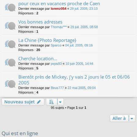
pour ceux en vacances proche de Caen
Dernier message par
lorenz054
«
29 juil. 2005, 23:13
Réponses :
2
Vos bonnes adresses
Dernier message par
Thomax***
«
29 juil. 2005, 08:58
Réponses :
1
La Chine {Photo Reportage}
Dernier message par
Sparco
«
04 juil. 2005, 09:16
Réponses :
20
Cherche location...
Dernier message par
peps83
«
10 juin 2005, 14:44
Réponses :
5
Bientôt près de Mickey, j'y vais 2 jours le 05 et 06/06
2005
Dernier message par
Beus777
«
22 mai 2005, 09:04
Réponses :
4
Nouveau sujet
95 sujets • Page
1
sur
1
Aller à
Qui est en ligne