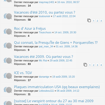
Dernier message par
maymay1401
«
16 nov. 2010, 06:57
Réponses :
14
Vacances d'été 2010, ou partez vous ?
Dernier message par
toutounoir
«
17 août 2010, 22:04
Réponses :
58
1
2
3
Roc d' Azur à Fréjus
Dernier message par
Touschuss
«
14 oct. 2009, 20:30
Réponses :
4
Qui connait, la Presqu'Île de Giens + Porquerolles ??
Dernier message par
pat_man_34
«
01 oct. 2009, 14:36
Réponses :
9
Vacances été 2009. Où partez vous ?
Dernier message par
Mc Rai
«
29 août 2009, 22:45
Réponses :
83
1
2
3
4
ICE vs. TGV
Dernier message par
dunantgv
«
19 août 2009, 15:20
Réponses :
17
Plaques immatriculation USA (qq beaux exemplaires)
Dernier message par
Leboubou111
«
06 août 2009, 14:12
Réponses :
11
[suisse] Le vwspirit ontour du 27 au 30 mai 2009
Dernier message par
fxp2008
«
18 juil. 2009, 12:27