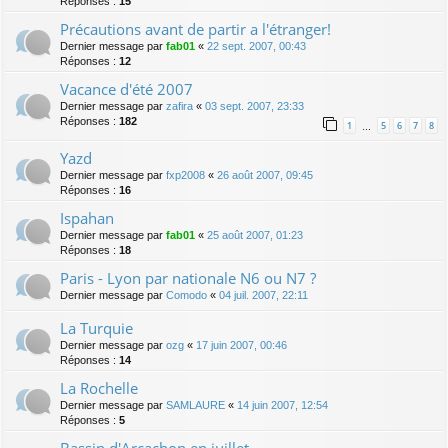
Réponses :
15
Précautions avant de partir a l'étranger!
Dernier message par
fab01
«
22 sept. 2007, 00:43
Réponses :
12
Vacance d'été 2007
Dernier message par
zafira
«
03 sept. 2007, 23:33
Réponses :
182
1
5
6
7
8
…
Yazd
Dernier message par
fxp2008
«
26 août 2007, 09:45
Réponses :
16
Ispahan
Dernier message par
fab01
«
25 août 2007, 01:23
Réponses :
18
Paris - Lyon par nationale N6 ou N7 ?
Dernier message par
Comodo
«
04 juil. 2007, 22:11
La Turquie
Dernier message par
ozg
«
17 juin 2007, 00:46
Réponses :
14
La Rochelle
Dernier message par
SAMLAURE
«
14 juin 2007, 12:54
Réponses :
5