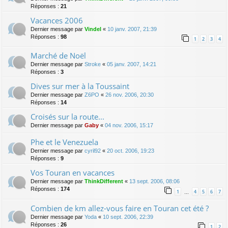
Réponses :
21
Vacances 2006
Dernier message par
Vindel
«
10 janv. 2007, 21:39
Réponses :
98
1
2
3
4
Marché de Noël
Dernier message par
Stroke
«
05 janv. 2007, 14:21
Réponses :
3
Dives sur mer à la Toussaint
Dernier message par
Z6PO
«
26 nov. 2006, 20:30
Réponses :
14
Croisés sur la route...
Dernier message par
Gaby
«
04 nov. 2006, 15:17
Phe et le Venezuela
Dernier message par
cyril92
«
20 oct. 2006, 19:23
Réponses :
9
Vos Touran en vacances
Dernier message par
ThinkDifferent
«
13 sept. 2006, 08:06
Réponses :
174
1
4
5
6
7
…
Combien de km allez-vous faire en Touran cet été ?
Dernier message par
Yoda
«
10 sept. 2006, 22:39
Réponses :
26
1
2