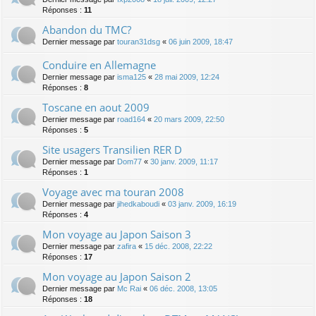
Réponses :
11
Abandon du TMC?
Dernier message par
touran31dsg
«
06 juin 2009, 18:47
Conduire en Allemagne
Dernier message par
isma125
«
28 mai 2009, 12:24
Réponses :
8
Toscane en aout 2009
Dernier message par
road164
«
20 mars 2009, 22:50
Réponses :
5
Site usagers Transilien RER D
Dernier message par
Dom77
«
30 janv. 2009, 11:17
Réponses :
1
Voyage avec ma touran 2008
Dernier message par
jihedkaboudi
«
03 janv. 2009, 16:19
Réponses :
4
Mon voyage au Japon Saison 3
Dernier message par
zafira
«
15 déc. 2008, 22:22
Réponses :
17
Mon voyage au Japon Saison 2
Dernier message par
Mc Rai
«
06 déc. 2008, 13:05
Réponses :
18