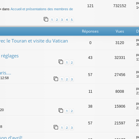
p
121
732152
14
» dans
Accueil et présentations des membres de
1
2
3
4
5
Réponses
Vues
D
vec le Touran et visite du Vatican
p
0
3120
3
 réglages
p
43
32331
1
1
2
is....
p
57
27456
1
 12:58
1
2
3
p
11
8008
2
p
38
15906
2
:20
1
2
p
57
21597
2
28
1
2
3
on d'avril!
p