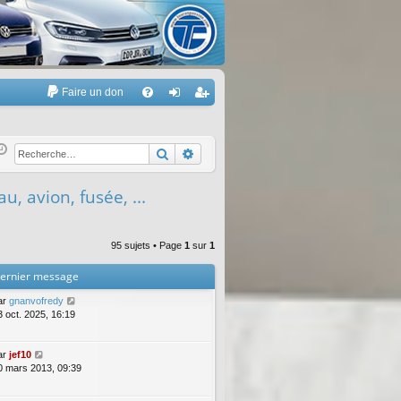
Faire un don
A
FA
on
’e
Q
ne
nr
Rechercher
Recherche avancée
xi
eg
, avion, fusée, ...
on
ist
re
95 sujets • Page
1
sur
1
r
ernier message
ar
gnanvofredy
3 oct. 2025, 16:19
ar
jef10
0 mars 2013, 09:39