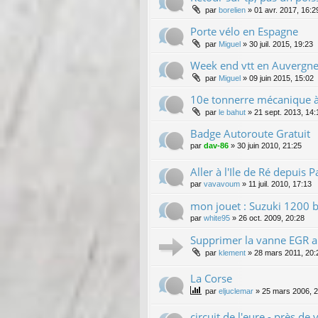
par
borelien
»
01 avr. 2017, 16:2
Porte vélo en Espagne
par
Miguel
»
30 juil. 2015, 19:23
Week end vtt en Auvergn
par
Miguel
»
09 juin 2015, 15:02
10e tonnerre mécanique à 
par
le bahut
»
21 sept. 2013, 14:
Badge Autoroute Gratuit
par
dav-86
»
30 juin 2010, 21:25
Aller à l'Ile de Ré depuis Pa
par
vavavoum
»
11 juil. 2010, 17:13
mon jouet : Suzuki 1200 b
par
white95
»
26 oct. 2009, 20:28
Supprimer la vanne EGR au
par
klement
»
28 mars 2011, 20:
La Corse
par
eljuclemar
»
25 mars 2006, 2
circuit de l'eure - près de