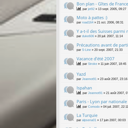
Bon plan - Gîtes de Franc
par
jet92
»
13 sept. 2005, 09:27
Moto à pattes :)
par
road164
»
21 oct. 2006, 08:31
Y a-t-il des Suisses parmi 
par
duke606
»
20 juil. 2007, 11:14
Précautions avant de partir
par
S-Line
»
20 sept. 2007, 21:33
Vacance d'été 2007
par
Stroke
»
11 juin 2007, 18:45
Yazd
par
Jeannot91
»
23 août 2007, 23:16
Ispahan
par
Jeannot91
»
21 août 2007, 0
Paris - Lyon par nationale
par
Comodo
»
04 juil. 2007, 22:1
La Turquie
par
alpsena01
»
17 juin 2007, 00:03