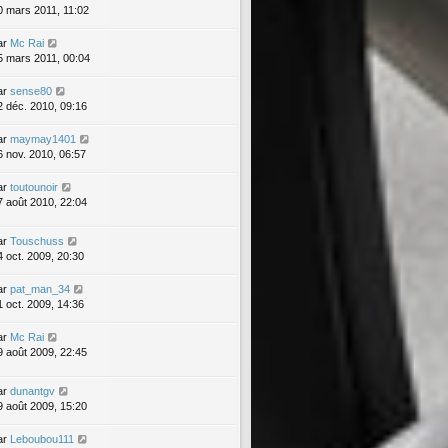
0 mars 2011, 11:02
ar
Mc Rai
5 mars 2011, 00:04
ar
sense80
2 déc. 2010, 09:16
ar
maymay1401
6 nov. 2010, 06:57
ar
toutounoir
7 août 2010, 22:04
ar
Touschuss
4 oct. 2009, 20:30
ar
pat_man_34
1 oct. 2009, 14:36
ar
Mc Rai
9 août 2009, 22:45
ar
dunantgv
9 août 2009, 15:20
ar
Leboubou111