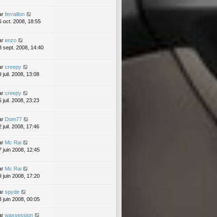
ar
ferraillon
6 oct. 2008, 18:55
ar
enzo
3 sept. 2008, 14:40
ar
creepy
 juil. 2008, 13:08
ar
creepy
 juil. 2008, 23:23
ar
Dom77
 juil. 2008, 17:46
ar
Mc Rai
7 juin 2008, 12:45
ar
Mc Rai
9 juin 2008, 17:20
ar
spyde
3 juin 2008, 00:05
ar
waxsession