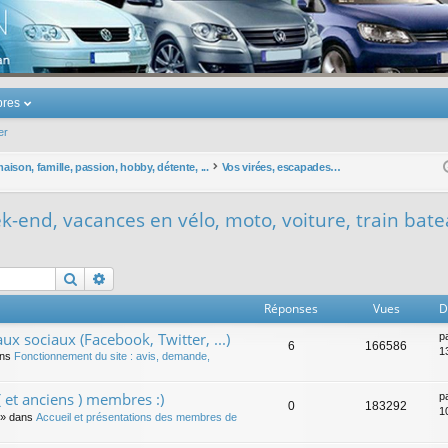
u Volkswagen Touran
res
er
ison, famille, passion, hobby, détente, ...
Vos virées, escapades, week-end, vacances en vélo, moto, voiture, train bateau, avion, fusée, ...
-end, vacances en vélo, moto, voiture, train bateau
Rechercher
Recherche avancée
Réponses
Vues
D
ux sociaux (Facebook, Twitter, ...)
p
6
166586
1
ans
Fonctionnement du site : avis, demande,
 et anciens ) membres :)
p
0
183292
1
» dans
Accueil et présentations des membres de