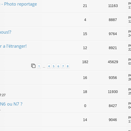
e - Photo reportage
p
21
11163
1
p
4
8887
1
nous!?
p
15
9764
2
 a l'étranger!
p
12
8921
2
p
182
45629
0
1
4
5
6
7
8
…
p
16
9356
2
p
18
11930
2
7:27
 N6 ou N7 ?
p
0
8427
04
1
p
14
9046
1