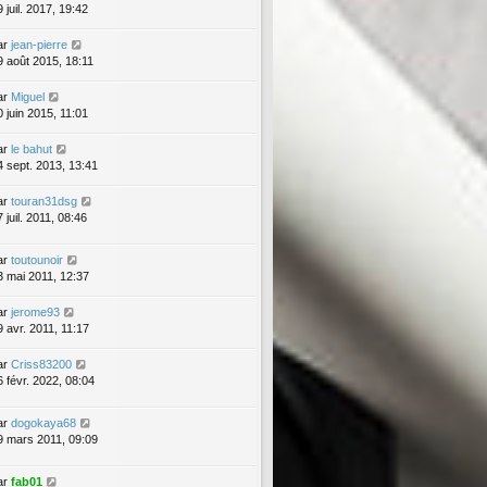
 juil. 2017, 19:42
ar
jean-pierre
9 août 2015, 18:11
ar
Miguel
0 juin 2015, 11:01
ar
le bahut
4 sept. 2013, 13:41
ar
touran31dsg
 juil. 2011, 08:46
ar
toutounoir
3 mai 2011, 12:37
ar
jerome93
9 avr. 2011, 11:17
ar
Criss83200
6 févr. 2022, 08:04
ar
dogokaya68
9 mars 2011, 09:09
ar
fab01