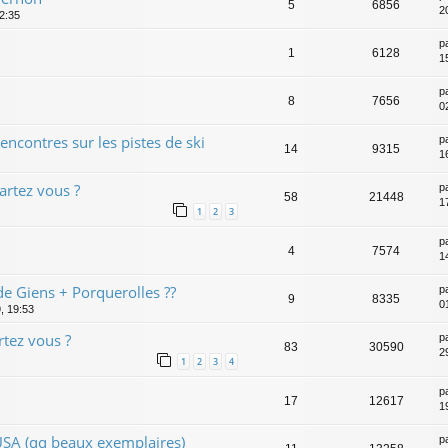
5
6856
2
2:35
p
1
6128
1
p
8
7656
0
ncontres sur les pistes de ski
p
14
9315
1
artez vous ?
p
58
21448
1
1
2
3
p
4
7574
1
 de Giens + Porquerolles ??
p
9
8335
0
, 19:53
tez vous ?
p
83
30590
2
1
2
3
4
p
17
12617
1
USA (qq beaux exemplaires)
p