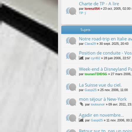
Charte de TP - A lire
par
lorenz054
»
23 oct. 2005, 02:00
TP :)
Sujets
Notre road-trip en Italie a
par
Clara29
»
30 sept. 2025, 20:43
Position de conduite - Vos
par
cyril92
»
28 juin 2006, 22:57
Week-end à Disneyland Par
par
touranTDIDSG
»
27 mars 2006,
La Suisse vue du ciel.
par
Gaspi25
»
25 nov. 2006, 11:00
mon séjour à New-York
par
toutounoir
»
09 avr. 2011, 23
Agadir en novembre...
par
Gaspi25
»
11 nov. 2006, 00:
Retour sur tp, pas un poiss