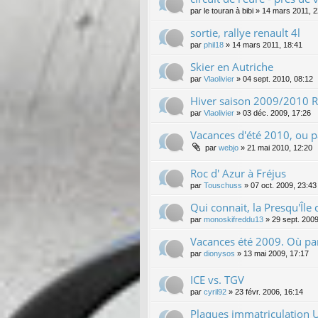
par
le touran à bibi
»
14 mars 2011, 2
sortie, rallye renault 4l
par
phil18
»
14 mars 2011, 18:41
Skier en Autriche
par
Vlaolivier
»
04 sept. 2010, 08:12
Hiver saison 2009/2010 Re
par
Vlaolivier
»
03 déc. 2009, 17:26
Vacances d'été 2010, ou p
par
webjo
»
21 mai 2010, 12:20
Roc d' Azur à Fréjus
par
Touschuss
»
07 oct. 2009, 23:43
Qui connait, la Presqu'Île
par
monoskifreddu13
»
29 sept. 2009
Vacances été 2009. Où par
par
dionysos
»
13 mai 2009, 17:17
ICE vs. TGV
par
cyril92
»
23 févr. 2006, 16:14
Plaques immatriculation 