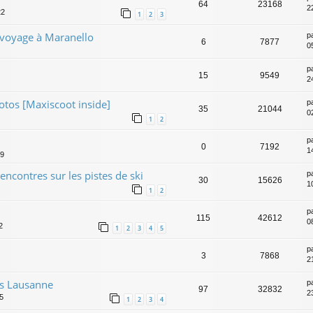
64
23168
2
22
1
2
3
voyage à Maranello
p
6
7877
0
p
15
9549
2
tos [Maxiscoot inside]
p
35
21044
0
1
2
p
0
7192
1
39
ncontres sur les pistes de ski
p
30
15626
1
1
2
p
115
42612
0
2
1
2
3
4
5
p
3
7868
2
rs Lausanne
p
97
32832
2
5
1
2
3
4