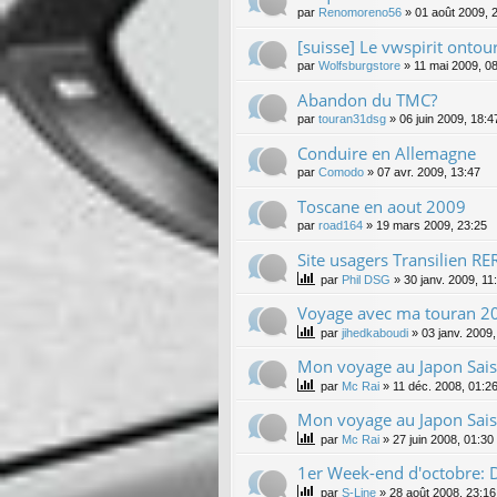
par
Renomoreno56
»
01 août 2009, 
[suisse] Le vwspirit onto
par
Wolfsburgstore
»
11 mai 2009, 0
Abandon du TMC?
par
touran31dsg
»
06 juin 2009, 18:4
Conduire en Allemagne
par
Comodo
»
07 avr. 2009, 13:47
Toscane en aout 2009
par
road164
»
19 mars 2009, 23:25
Site usagers Transilien RE
par
Phil DSG
»
30 janv. 2009, 11
Voyage avec ma touran 2
par
jihedkaboudi
»
03 janv. 2009,
Mon voyage au Japon Sai
par
Mc Rai
»
11 déc. 2008, 01:2
Mon voyage au Japon Sai
par
Mc Rai
»
27 juin 2008, 01:30
1er Week-end d'octobre:
par
S-Line
»
28 août 2008, 23:16