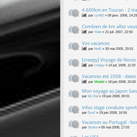
4.600km en Touran - 2 tra
par
cyril92
»
09 janv. 2006, 14:2
Combien de km allez vous 
par
Yoda
»
21 juil. 2007, 22:50
Vos vacances
par
Neil1
»
30 mai 2005, 20:01
[creepy] Voyage de Noces !
par
creepy
»
14 juil. 2008, 11:03
Vacances été 2008 : dates 
par
Vindel
»
18 juin 2008, 20:00
Mon voyage au Japon Sai
par
Mc Rai
»
19 juin 2008, 00:01
Infos stage conduite sport
par
Douf'
»
19 juin 2008, 16:56
Vacances au Portugal : bo
par
Stroke
»
05 mai 2008, 17:03
Les USA