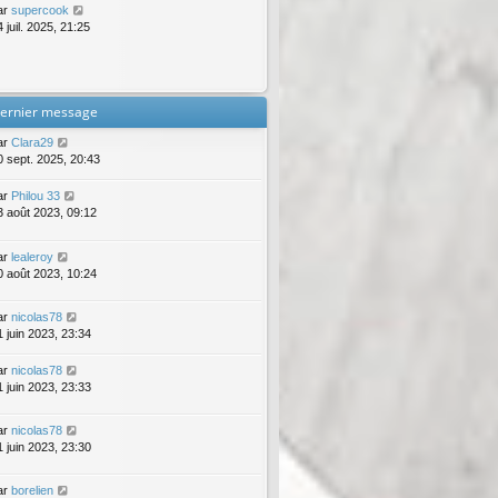
ar
supercook
 juil. 2025, 21:25
ernier message
ar
Clara29
0 sept. 2025, 20:43
ar
Philou 33
3 août 2023, 09:12
ar
lealeroy
0 août 2023, 10:24
ar
nicolas78
1 juin 2023, 23:34
ar
nicolas78
1 juin 2023, 23:33
ar
nicolas78
1 juin 2023, 23:30
ar
borelien