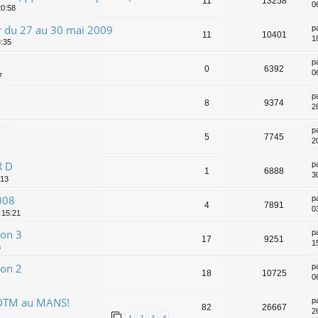
11
13258
0
20:58
ur du 27 au 30 mai 2009
p
11
10401
18
8:35
p
0
6392
0
7
p
8
9374
2
p
5
7745
2
R D
p
1
6888
3
:13
008
p
4
7891
0
 15:21
son 3
p
17
9251
1
6
son 2
p
18
10725
0
 DTM au MANS!
p
82
26667
2
1
2
3
4