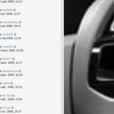
6 août 2009, 14:12
ar
fxp2008
 juil. 2009, 12:27
ar
touran31dsg
6 juin 2009, 18:47
ar
isma125
8 mai 2009, 12:24
ar
road164
0 mars 2009, 22:50
ar
Dom77
0 janv. 2009, 11:17
ar
jihedkaboudi
3 janv. 2009, 16:19
ar
zafira
5 déc. 2008, 22:22
ar
Mc Rai
6 déc. 2008, 13:05
ar
S-Line
6 oct. 2008, 19:27