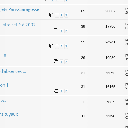
jets Paris-Saragosse
p
65
26667
2
9
1
2
3
faire cet été 2007
p
39
17796
0
1
2
p
55
24941
29
1
2
3
!!!!
p
26
16986
15
1
2
d'absences ...
p
21
9979
02
son 1
p
31
16165
2
1
2
ive.
p
1
7067
1
ns tuyaux
p
11
9964
0
p