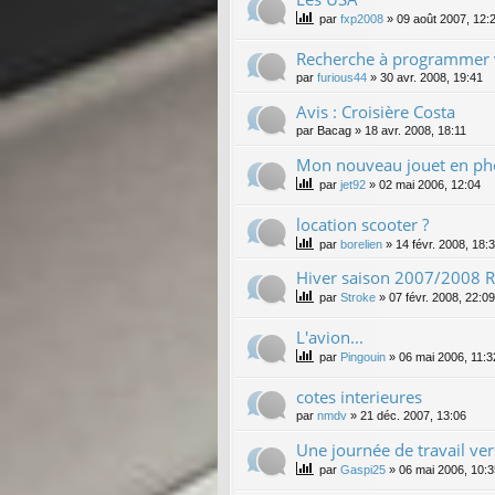
par
fxp2008
»
09 août 2007, 12:
Recherche à programmer 
par
furious44
»
30 avr. 2008, 19:41
Avis : Croisière Costa
par
Bacag
»
18 avr. 2008, 18:11
Mon nouveau jouet en pho
par
jet92
»
02 mai 2006, 12:04
location scooter ?
par
borelien
»
14 févr. 2008, 18:
Hiver saison 2007/2008 Re
par
Stroke
»
07 févr. 2008, 22:09
L'avion...
par
Pingouin
»
06 mai 2006, 11:3
cotes interieures
par
nmdv
»
21 déc. 2007, 13:06
Une journée de travail ve
par
Gaspi25
»
06 mai 2006, 10:3