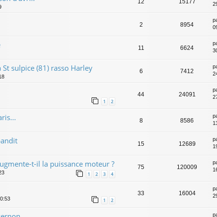
12
15177
29
9
p
2
8954
0
e
p
11
6624
3
St sulpice (81) rasso Harley
p
6
7412
2
18
p
44
24091
27
1
2
ris...
p
8
8586
1
andit
p
15
12689
1
gmente-t-il la puissance moteur ?
p
75
120009
1
23
1
2
3
4
p
33
16004
2
0:53
1
2
 vernon
p