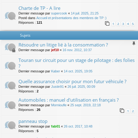
Charte de TP - A lire
Dernier message par
supercook
«
14 juil. 2025, 21:25
Posté dans
Accueil et présentations des membres de TP :)
Réponses :
121
1
2
3
4
5
Sujets
Résoudre un litige lié à la consommation ?
Dernier message par
jef10
«
16 nov. 2012, 10:37
Touran sur circuit pour un stage de pilotage : des folies
?
Dernier message par
Kaber
«
14 oct. 2025, 19:05
Quelle assurance choisir pour mon futur véhicule ?
Dernier message par
Justin91
«
26 juil. 2025, 00:09
Réponses :
2
Automobiles : manuel d'utilisation en français ?
Dernier message par
Mornioufle
«
25 sept. 2019, 22:18
Réponses :
26
1
2
panneau stop
Dernier message par
fab01
«
26 oct. 2017, 10:48
Réponses :
5