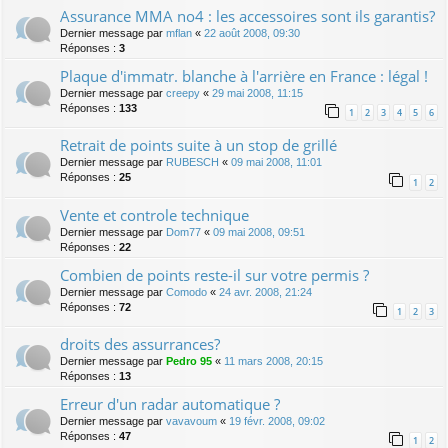
Assurance MMA no4 : les accessoires sont ils garantis?
Dernier message par
mflan
«
22 août 2008, 09:30
Réponses :
3
Plaque d'immatr. blanche à l'arrière en France : légal !
Dernier message par
creepy
«
29 mai 2008, 11:15
Réponses :
133
1
2
3
4
5
6
Retrait de points suite à un stop de grillé
Dernier message par
RUBESCH
«
09 mai 2008, 11:01
Réponses :
25
1
2
Vente et controle technique
Dernier message par
Dom77
«
09 mai 2008, 09:51
Réponses :
22
Combien de points reste-il sur votre permis ?
Dernier message par
Comodo
«
24 avr. 2008, 21:24
Réponses :
72
1
2
3
droits des assurrances?
Dernier message par
Pedro 95
«
11 mars 2008, 20:15
Réponses :
13
Erreur d'un radar automatique ?
Dernier message par
vavavoum
«
19 févr. 2008, 09:02
Réponses :
47
1
2