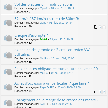
Vol des plaques d'immatriculations
Dernier message par
Cyril69
«
04 févr. 2010, 16:11
Réponses :
6
52 km/h ( 57 km/h ) au lieu de 50km/h
Dernier message par
wano
«
01 févr. 2010, 14:34
Réponses :
49
1
2
Chèque d'acompte ?
Dernier message par
fab01
«
29 janv. 2010, 10:29
Réponses :
12
extension de garantie de 2 ans - entretien VW
utilitaires
Dernier message par
Mc Rai
«
13 nov. 2009, 23:06
Réponses :
16
Feux de jours obligatoires sur voiture neuve en 2011
Dernier message par
Mc Rai
«
03 oct. 2009, 12:54
Réponses :
11
Achat d'occasion à un particulier ? que faire ?
Dernier message par
Papa OURS
«
20 août 2009, 13:30
Réponses :
34
1
2
Changement de la marge de tolérance des radars ?
Dernier message par
SViT
«
12 août 2009, 22:55
Réponses :
16