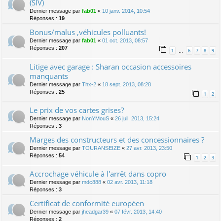
(SIV)
Dernier message par
fab01
«
10 janv. 2014, 10:54
Réponses :
19
Bonus/malus ,véhicules polluants!
Dernier message par
fab01
«
01 oct. 2013, 08:57
Réponses :
207
1
6
7
8
9
…
Litige avec garage : Sharan occasion accessoires
manquants
Dernier message par
Thx-2
«
18 sept. 2013, 08:28
Réponses :
25
1
2
Le prix de vos cartes grises?
Dernier message par
NonYMouS
«
26 juil. 2013, 15:24
Réponses :
3
Marges des constructeurs et des concessionnaires ?
Dernier message par
TOURANSEIZE
«
27 avr. 2013, 23:50
Réponses :
54
1
2
3
Accrochage véhicule à l'arrêt dans copro
Dernier message par
mdc888
«
02 avr. 2013, 11:18
Réponses :
3
Certificat de conformité européen
Dernier message par
jheadgar39
«
07 févr. 2013, 14:40
Réponses :
2