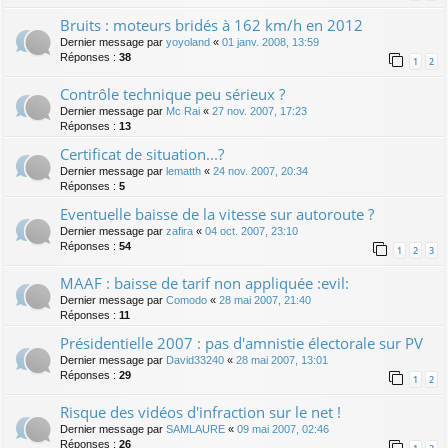
Bruits : moteurs bridés à 162 km/h en 2012
Dernier message par
yoyoland
«
01 janv. 2008, 13:59
Réponses :
38
1
2
Contrôle technique peu sérieux ?
Dernier message par
Mc Rai
«
27 nov. 2007, 17:23
Réponses :
13
Certificat de situation...?
Dernier message par
lematth
«
24 nov. 2007, 20:34
Réponses :
5
Eventuelle baisse de la vitesse sur autoroute ?
Dernier message par
zafira
«
04 oct. 2007, 23:10
Réponses :
54
1
2
3
MAAF : baisse de tarif non appliquée :evil:
Dernier message par
Comodo
«
28 mai 2007, 21:40
Réponses :
11
Présidentielle 2007 : pas d'amnistie électorale sur PV
Dernier message par
David33240
«
28 mai 2007, 13:01
Réponses :
29
1
2
Risque des vidéos d'infraction sur le net !
Dernier message par
SAMLAURE
«
09 mai 2007, 02:46
Réponses :
26