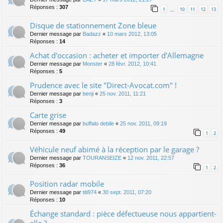
Réponses :
307
1
10
11
12
13
…
Disque de stationnement Zone bleue
Dernier message par
Badazz
«
10 mars 2012, 13:05
Réponses :
14
Achat d'occasion : acheter et importer d'Allemagne
Dernier message par
Monster
«
28 févr. 2012, 10:41
Réponses :
5
Prudence avec le site "Direct-Avocat.com" !
Dernier message par
benji
«
25 nov. 2011, 11:21
Réponses :
3
Carte grise
Dernier message par
buffalo debile
«
25 nov. 2011, 09:19
Réponses :
49
1
2
Véhicule neuf abimé à la réception par le garage ?
Dernier message par
TOURANSEIZE
«
12 nov. 2011, 22:57
Réponses :
36
1
2
Position radar mobile
Dernier message par
titi974
«
30 sept. 2011, 07:20
Réponses :
10
Échange standard : pièce défectueuse nous appartient-