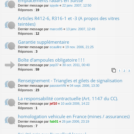
Emplacements radars en Suisse
Dernier message par
spyde
«
22 janv. 2007, 12:50
Réponses :
19
Articles R412-6, R316-1 et -3 (A propos des vitres
teintées)
Dernier message par
marco95
«
13 janv. 2007, 12:49
Réponses :
12
Garantie supplémentaire
Dernier message par
ecaullire
«
19 nov. 2006, 21:25
Réponses :
3
Boîte d'ampoules obligatoire ! ! !
Dernier message par
pep37
«
30 oct. 2011, 00:40
Réponses :
59
1
2
3
Renseignement - Triangles et gilets de signalisation
Dernier message par
passionVW
«
04 sept. 2006, 13:30
Réponses :
23
La responsabilité contractuelle (Art. 1147 du CC).
Dernier message par
jef10
«
10 août 2006, 14:22
Réponses :
1
homologation vehicule en France (mines / assurances)
Dernier message par
fab01
«
26 juin 2006, 23:19
Réponses :
7