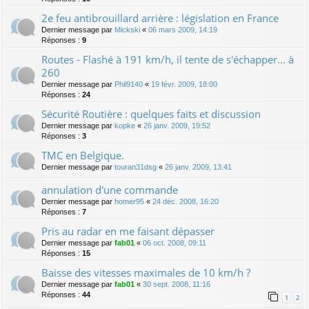
2e feu antibrouillard arrière : législation en France
Dernier message par
Mickski
«
06 mars 2009, 14:19
Réponses :
9
Routes - Flashé à 191 km/h, il tente de s'échapper... à
260
Dernier message par
Phil9140
«
19 févr. 2009, 18:00
Réponses :
24
Sécurité Routière : quelques faits et discussion
Dernier message par
kopke
«
26 janv. 2009, 19:52
Réponses :
3
TMC en Belgique.
Dernier message par
touran31dsg
«
26 janv. 2009, 13:41
annulation d'une commande
Dernier message par
homer95
«
24 déc. 2008, 16:20
Réponses :
7
Pris au radar en me faisant dépasser
Dernier message par
fab01
«
06 oct. 2008, 09:11
Réponses :
15
Baisse des vitesses maximales de 10 km/h ?
Dernier message par
fab01
«
30 sept. 2008, 11:16
Réponses :
44
1
2