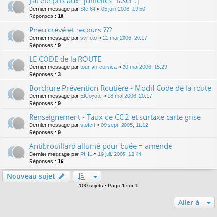
J'ai été pris aux "jumelles" laser :|
Dernier message par
Stef64
«
05 juin 2006, 19:50
Réponses :
18
Pneu crevé et recours ???
Dernier message par
svrfoto
«
22 mai 2006, 20:17
Réponses :
9
LE CODE de la ROUTE
Dernier message par
tour-an-corsica
«
20 mai 2006, 15:29
Réponses :
3
Borchure Prévention Routière - Modif Code de la route
Dernier message par
ElCoyote
«
18 mai 2006, 20:17
Réponses :
9
Renseignement - Taux de CO2 et surtaxe carte grise
Dernier message par
stofcri
«
09 sept. 2005, 11:12
Réponses :
9
Antibrouillard allumé pour buée = amende
Dernier message par
PHIL
«
19 juil. 2005, 12:44
Réponses :
16
Nouveau sujet
100 sujets • Page
1
sur
1
Aller à