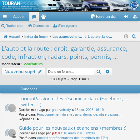
TouranPassion
Accueil
Faire un don
Le forum des propriétaires ou futurs acquéreurs du Volkswagen Touran
cc
Rechercher
or
Connexion
e
S’enregistrer
on
’e
ès
u
m
ne
nr
R
Accueil
Index du forum
Les autres voitures et ce qui touche à la voiture
L'auto et la route : droit, garantie, assurance, code, infraction, radars, points, permis, ...
e
ra
m
br
xi
eg
L'auto et la route : droit, garantie, assurance,
c
pi
s
es
on
ist
code, infraction, radars, points, permis, ...
h
de
re
e
Modérateur :
Modérateurs
Rechercher
Recherche av
Nouveau sujet
r
r
c
100 sujets • Page
1
sur
1
h
Annonces
e
TouranPassion et les réseaux sociaux (Facebook,
r
Twitter, ...)
Dernier message par
gnanvofredy
«
13 oct. 2025, 16:19
Posté dans
Fonctionnement du site : avis, demande, observations, ...
Réponses :
6
Guide pour les nouveaux ( et anciens ) membres :)
Dernier message par
jef10
«
10 mars 2013, 09:39
Posté dans
Accueil et présentations des membres de TP :)