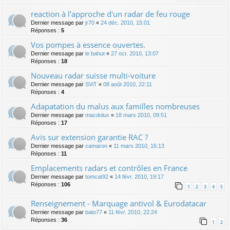
reaction à l'approche d'un radar de feu rouge
Dernier message par
jr70
«
24 déc. 2010, 15:01
Réponses :
5
Vos pompes à essence ouvertes.
Dernier message par
le bahut
«
27 oct. 2010, 13:07
Réponses :
18
Nouveau radar suisse multi-voiture
Dernier message par
SViT
«
08 août 2010, 22:11
Réponses :
4
Adapatation du malus aux familles nombreuses
Dernier message par
macdolux
«
18 mars 2010, 09:51
Réponses :
17
Avis sur extension garantie RAC ?
Dernier message par
camaron
«
11 mars 2010, 16:13
Réponses :
11
Emplacements radars et contrôles en France
Dernier message par
tomcat92
«
14 févr. 2010, 19:17
Réponses :
106
1
2
3
4
5
Renseignement - Marquage antivol & Eurodatacar
Dernier message par
bato77
«
11 févr. 2010, 22:24
Réponses :
36
1
2