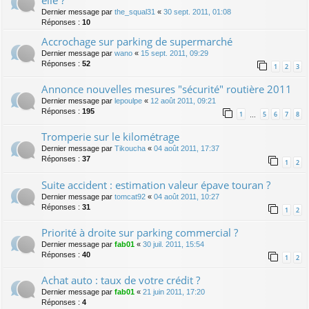
elle ?
Dernier message par
the_squal31
«
30 sept. 2011, 01:08
Réponses :
10
Accrochage sur parking de supermarché
Dernier message par
wano
«
15 sept. 2011, 09:29
Réponses :
52
1
2
3
Annonce nouvelles mesures "sécurité" routière 2011
Dernier message par
lepoulpe
«
12 août 2011, 09:21
Réponses :
195
1
5
6
7
8
…
Tromperie sur le kilométrage
Dernier message par
Tikoucha
«
04 août 2011, 17:37
Réponses :
37
1
2
Suite accident : estimation valeur épave touran ?
Dernier message par
tomcat92
«
04 août 2011, 10:27
Réponses :
31
1
2
Priorité à droite sur parking commercial ?
Dernier message par
fab01
«
30 juil. 2011, 15:54
Réponses :
40
1
2
Achat auto : taux de votre crédit ?
Dernier message par
fab01
«
21 juin 2011, 17:20
Réponses :
4