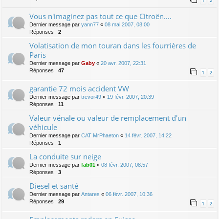
1
2
Vous n'imaginez pas tout ce que Citroën....
Dernier message par
yann77
«
08 mai 2007, 08:00
Réponses :
2
Volatisation de mon touran dans les fourrières de
Paris
Dernier message par
Gaby
«
20 avr. 2007, 22:31
Réponses :
47
1
2
garantie 72 mois accident VW
Dernier message par
trevor49
«
19 févr. 2007, 20:39
Réponses :
11
Valeur vénale ou valeur de remplacement d'un
véhicule
Dernier message par
CAT MrPhaeton
«
14 févr. 2007, 14:22
Réponses :
1
La conduite sur neige
Dernier message par
fab01
«
08 févr. 2007, 08:57
Réponses :
3
Diesel et santé
Dernier message par
Antares
«
06 févr. 2007, 10:36
Réponses :
29
1
2