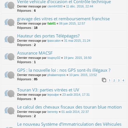
Vente vehicule d'occasion et Contrôle technique
Dernier message par
clem64300
«
11 déc. 2016, 22:44
Réponses :
6
gravage des vitres et remboursement franchise
Dernier message par
fab01
«
06 juin 2015, 12:57
Réponses :
18
Hauteur des portes Télépéages?
Dernier message par
lpascalon
«
31 mai 2015, 21:24
Réponses :
2
Assurance MACSF
Dernier message par
toupsy02
«
19 janv. 2015, 16:50
Réponses :
1
GPS : la nouvelle loi : nos GPS sont-ils illégaux ?
Dernier message par
phalaenopsis
«
10 janv. 2015, 13:52
Réponses :
85
1
2
3
4
Touran V3: parties vitrées et UV
Dernier message par
lepoulpe
«
23 août 2014, 17:31
Réponses :
9
Le calcul des chevaux fiscaux des touran blue motion
Dernier message par
berenty
«
01 août 2014, 22:37
Réponses :
2
Le nouveau Système d’Immatriculation des Véhicules