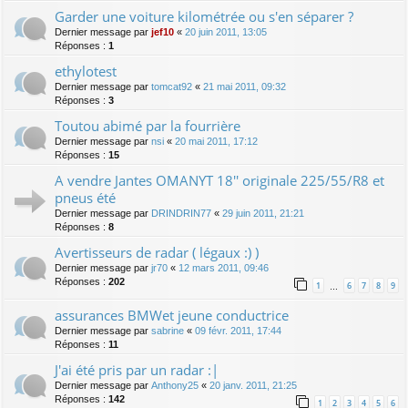
Garder une voiture kilométrée ou s'en séparer ?
Dernier message par
jef10
«
20 juin 2011, 13:05
Réponses :
1
ethylotest
Dernier message par
tomcat92
«
21 mai 2011, 09:32
Réponses :
3
Toutou abimé par la fourrière
Dernier message par
nsi
«
20 mai 2011, 17:12
Réponses :
15
A vendre Jantes OMANYT 18'' originale 225/55/R8 et
pneus été
Dernier message par
DRINDRIN77
«
29 juin 2011, 21:21
Réponses :
8
Avertisseurs de radar ( légaux :) )
Dernier message par
jr70
«
12 mars 2011, 09:46
Réponses :
202
1
6
7
8
9
…
assurances BMWet jeune conductrice
Dernier message par
sabrine
«
09 févr. 2011, 17:44
Réponses :
11
J'ai été pris par un radar :|
Dernier message par
Anthony25
«
20 janv. 2011, 21:25
Réponses :
142
1
2
3
4
5
6