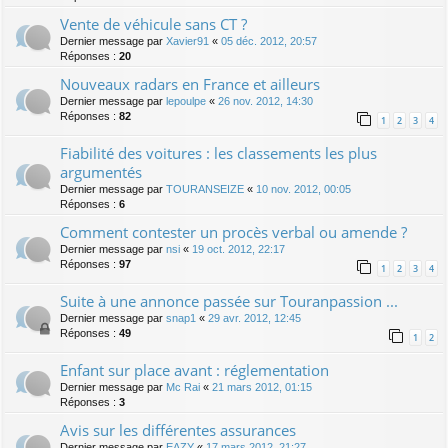
Vente de véhicule sans CT ?
Dernier message par
Xavier91
«
05 déc. 2012, 20:57
Réponses :
20
Nouveaux radars en France et ailleurs
Dernier message par
lepoulpe
«
26 nov. 2012, 14:30
Réponses :
82
1
2
3
4
Fiabilité des voitures : les classements les plus
argumentés
Dernier message par
TOURANSEIZE
«
10 nov. 2012, 00:05
Réponses :
6
Comment contester un procès verbal ou amende ?
Dernier message par
nsi
«
19 oct. 2012, 22:17
Réponses :
97
1
2
3
4
Suite à une annonce passée sur Touranpassion ...
Dernier message par
snap1
«
29 avr. 2012, 12:45
Réponses :
49
1
2
Enfant sur place avant : réglementation
Dernier message par
Mc Rai
«
21 mars 2012, 01:15
Réponses :
3
Avis sur les différentes assurances
Dernier message par
EAZY
«
17 mars 2012, 21:27