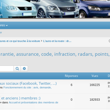
u Volkswagen Touran
res
er
ures et ce qui touche à la voiture
L'auto et la route : droit, garantie, assurance, code, infraction, radars, points, permis, ...
garantie, assurance, code, infraction, radars, points,
Rechercher
Recherche avancée
Réponses
Vues
D
ux sociaux (Facebook, Twitter, ...)
p
6
166225
1
ans
Fonctionnement du site : avis, demande,
 et anciens ) membres :)
p
0
182933
1
» dans
Accueil et présentations des membres de