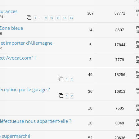
2
ssurances
p
307
87772
1
:24
1
9
10
11
12
13
…
Zone bleue
p
14
8607
1
06
r et importer d'Allemagne
p
5
17844
2
54
ect-Avocat.com" !
p
3
7779
2
p
49
18256
2
1
2
éception par le garage ?
p
36
16813
1
1
2
p
10
7685
3
défectueuse nous appartient-elle ?
p
10
8049
3
e supermarché
p
52
23636