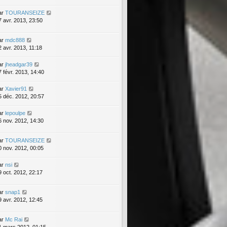
ar
TOURANSEIZE
7 avr. 2013, 23:50
ar
mdc888
2 avr. 2013, 11:18
ar
jheadgar39
7 févr. 2013, 14:40
ar
Xavier91
5 déc. 2012, 20:57
ar
lepoulpe
6 nov. 2012, 14:30
ar
TOURANSEIZE
0 nov. 2012, 00:05
ar
nsi
9 oct. 2012, 22:17
ar
snap1
9 avr. 2012, 12:45
ar
Mc Rai