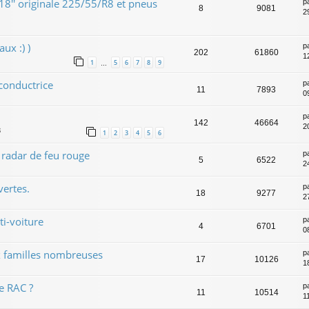
8'' originale 225/55/R8 et pneus
p
8
9081
2
ux :) )
p
202
61860
1
1
5
6
7
8
9
…
conductrice
p
11
7893
0
p
142
46664
2
3
1
2
3
4
5
6
 radar de feu rouge
p
5
6522
2
ertes.
p
18
9277
2
i-voiture
p
4
6701
0
 familles nombreuses
p
17
10126
1
e RAC ?
p
11
10514
1