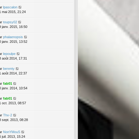
ar
lpascalon
1 mai 2015, 21:24
ar
toupsy02
9 janv. 2015, 16:50
ar
phalaenopsis
0 janv. 2015, 13:52
ar
lepoulpe
3 août 2014, 17:31
ar
berenty
1 août 2014, 22:37
ar
fab01
0 janv. 2014, 10:54
ar
fab01
1 oct. 2013, 08:57
ar
Thx-2
8 sept. 2013, 08:28
ar
NonYMouS
 juil. 2013, 15:24