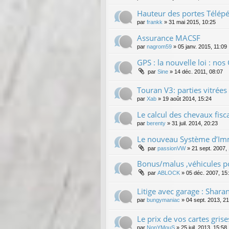
Hauteur des portes Télép
par
frankk
»
31 mai 2015, 10:25
Assurance MACSF
par
nagrom59
»
05 janv. 2015, 11:09
GPS : la nouvelle loi : nos 
par
Sine
»
14 déc. 2011, 08:07
Touran V3: parties vitrées
par
Xab
»
19 août 2014, 15:24
Le calcul des chevaux fis
par
berenty
»
31 juil. 2014, 20:23
Le nouveau Système d’Imma
par
passionVW
»
21 sept. 2007,
Bonus/malus ,véhicules po
par
ABLOCK
»
05 déc. 2007, 15
Litige avec garage : Shar
par
bungymaniac
»
04 sept. 2013, 2
Le prix de vos cartes grise
par
NonYMouS
»
25 juil. 2013, 15:58