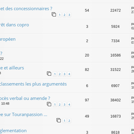
et des concessionnaires ?
p
54
22472
2
1
2
3
rrêt dans copro
p
3
5924
0
européen
p
2
7334
0
 ?
p
20
16586
0
:22
 et ailleurs
p
82
31522
2
3
1
2
3
4
es classements les plus argumentés
p
6
6907
1
ocès verbal ou amende ?
p
97
38402
1
, 10:48
1
2
3
4
e sur Touranpassion ...
p
49
16873
2
1
2
églementation
p
3
8618