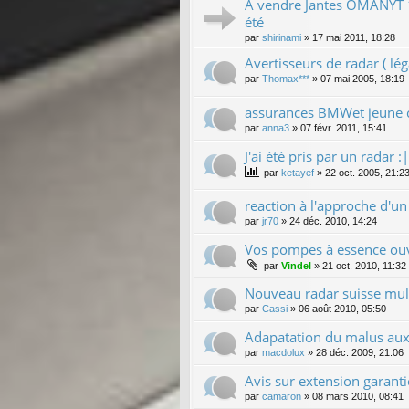
A vendre Jantes OMANYT 1
été
par
shirinami
»
17 mai 2011, 18:28
Avertisseurs de radar ( léga
par
Thomax***
»
07 mai 2005, 18:19
assurances BMWet jeune 
par
anna3
»
07 févr. 2011, 15:41
J'ai été pris par un radar :|
par
ketayef
»
22 oct. 2005, 21:2
reaction à l'approche d'un
par
jr70
»
24 déc. 2010, 14:24
Vos pompes à essence ouv
par
Vindel
»
21 oct. 2010, 11:32
Nouveau radar suisse mult
par
Cassi
»
06 août 2010, 05:50
Adapatation du malus aux
par
macdolux
»
28 déc. 2009, 21:06
Avis sur extension garanti
par
camaron
»
08 mars 2010, 08:41