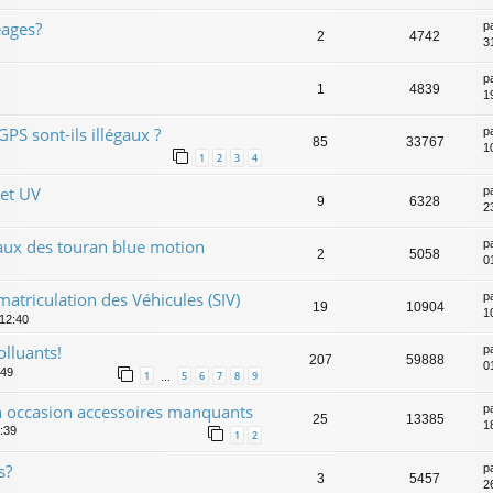
éages?
p
2
4742
3
p
1
4839
1
GPS sont-ils illégaux ?
p
85
33767
1
1
2
3
4
 et UV
p
9
6328
2
caux des touran blue motion
p
2
5058
0
triculation des Véhicules (SIV)
p
19
10904
1
 12:40
lluants!
p
207
59888
0
:49
1
5
6
7
8
9
…
an occasion accessoires manquants
p
25
13385
1
1:39
1
2
s?
p
3
5457
26