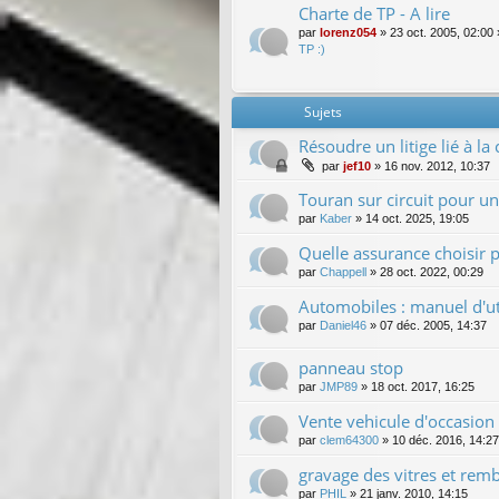
Charte de TP - A lire
par
lorenz054
»
23 oct. 2005, 02:00
TP :)
Sujets
Résoudre un litige lié à l
par
jef10
»
16 nov. 2012, 10:37
Touran sur circuit pour un 
par
Kaber
»
14 oct. 2025, 19:05
Quelle assurance choisir 
par
Chappell
»
28 oct. 2022, 00:29
Automobiles : manuel d'uti
par
Daniel46
»
07 déc. 2005, 14:37
panneau stop
par
JMP89
»
18 oct. 2017, 16:25
Vente vehicule d'occasion
par
clem64300
»
10 déc. 2016, 14:27
gravage des vitres et rem
par
PHIL
»
21 janv. 2010, 14:15