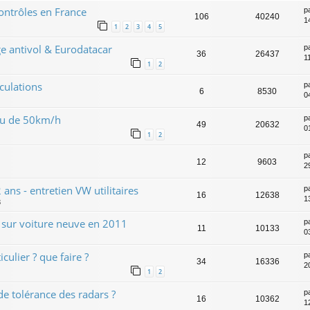
ontrôles en France
p
106
40240
1
1
2
3
4
5
 antivol & Eurodatacar
p
36
26437
1
1
2
culations
p
6
8530
0
ieu de 50km/h
p
49
20632
0
1
2
p
12
9603
2
ans - entretien VW utilitaires
p
16
12638
1
3
s sur voiture neuve en 2011
p
11
10133
0
culier ? que faire ?
p
34
16336
2
1
2
e tolérance des radars ?
p
16
10362
1