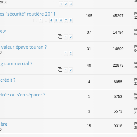
1
20:53
1
2
3
s "sécurité" routière 2011
p
195
45297
1
1
4
5
6
7
8
…
age
p
37
14794
0
1
2
n valeur épave touran ?
p
31
14809
0
13
1
2
ing commercial ?
p
40
22873
30
1
2
crédit ?
p
4
6055
2
trée ou s'en séparer ?
p
1
5753
2
p
3
5573
2
ière
p
15
9318
2
05