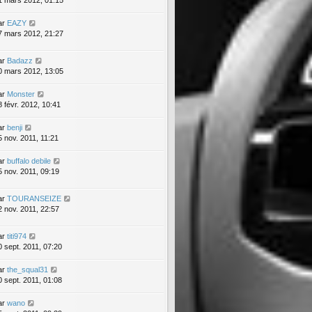
1 mars 2012, 01:15
ar
EAZY
7 mars 2012, 21:27
ar
Badazz
0 mars 2012, 13:05
ar
Monster
8 févr. 2012, 10:41
ar
benji
5 nov. 2011, 11:21
ar
buffalo debile
5 nov. 2011, 09:19
ar
TOURANSEIZE
2 nov. 2011, 22:57
ar
titi974
0 sept. 2011, 07:20
ar
the_squal31
0 sept. 2011, 01:08
ar
wano