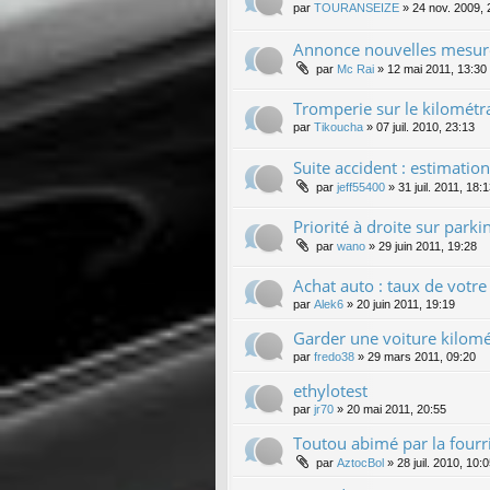
par
TOURANSEIZE
»
24 nov. 2009, 
Annonce nouvelles mesure
par
Mc Rai
»
12 mai 2011, 13:30
Tromperie sur le kilométr
par
Tikoucha
»
07 juil. 2010, 23:13
Suite accident : estimatio
par
jeff55400
»
31 juil. 2011, 18:
Priorité à droite sur park
par
wano
»
29 juin 2011, 19:28
Achat auto : taux de votre 
par
Alek6
»
20 juin 2011, 19:19
Garder une voiture kilomé
par
fredo38
»
29 mars 2011, 09:20
ethylotest
par
jr70
»
20 mai 2011, 20:55
Toutou abimé par la fourr
par
AztocBol
»
28 juil. 2010, 10: