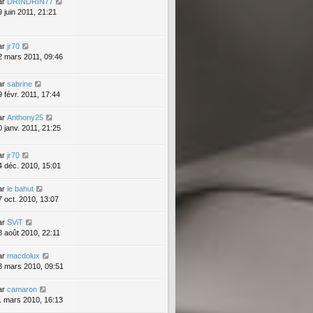
ar
DRINDRIN77
9 juin 2011, 21:21
ar
jr70
2 mars 2011, 09:46
ar
sabrine
9 févr. 2011, 17:44
ar
Anthony25
0 janv. 2011, 21:25
ar
jr70
4 déc. 2010, 15:01
ar
le bahut
7 oct. 2010, 13:07
ar
SViT
8 août 2010, 22:11
ar
macdolux
8 mars 2010, 09:51
ar
camaron
1 mars 2010, 16:13