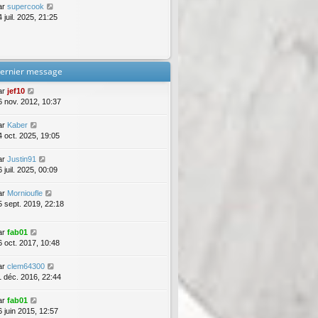
ar
supercook
 juil. 2025, 21:25
ernier message
ar
jef10
6 nov. 2012, 10:37
ar
Kaber
4 oct. 2025, 19:05
ar
Justin91
 juil. 2025, 00:09
ar
Mornioufle
5 sept. 2019, 22:18
ar
fab01
6 oct. 2017, 10:48
ar
clem64300
1 déc. 2016, 22:44
ar
fab01
6 juin 2015, 12:57