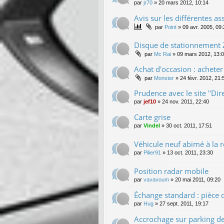
par
jr70
»
20 mars 2012, 10:14
Avis sur les différentes a
par
Point
»
09 avr. 2005, 09
Disque de stationnement 
par
Mc Rai
»
09 mars 2012, 13:
Achat d'occasion : achete
par
Monster
»
24 févr. 2012, 21:
Prudence avec le site "Dir
par
jef10
»
24 nov. 2011, 22:40
Carte grise
par
Vindel
»
30 oct. 2011, 17:51
Véhicule neuf abimé à la r
par
Pilier91
»
13 oct. 2011, 23:30
Position radar mobile
par
vavavoum
»
20 mai 2011, 09:20
Échange standard : pièce 
par
Hug
»
27 sept. 2011, 19:17
Accrochage sur parking d