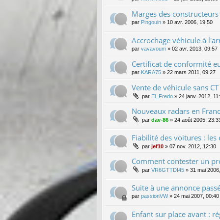
Marges des constructeurs 
par
Pingouin
»
10 avr. 2006, 19:50
Accrochage véhicule à l'a
par
vavavoum
»
02 avr. 2013, 09:57
Certificat de conformité 
par
KARA75
»
22 mars 2011, 09:27
Vente de véhicule sans CT
par
El_Fredo
»
24 janv. 2012, 11
Nouveaux radars en France
par
dav-86
»
24 août 2005, 23:3
Fiabilité des voitures : l
par
jef10
»
07 nov. 2012, 12:30
Comment contester un pr
par
VR6GTTDI45
»
31 mai 2006
Suite à une annonce passé
par
passionVW
»
24 mai 2007, 00:40
Enfant sur place avant : r