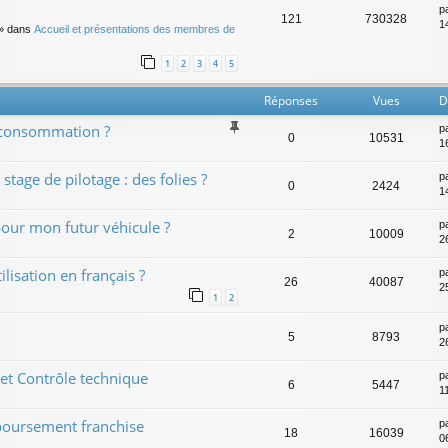
p
121
730328
14
» dans
Accueil et présentations des membres de
1
2
3
4
5
Réponses
Vues
D
a consommation ?
p
0
10531
1
stage de pilotage : des folies ?
p
0
2424
1
pour mon futur véhicule ?
p
2
10009
26
lisation en français ?
p
26
40087
2
1
2
p
5
8793
2
 et Contrôle technique
p
6
5447
1
boursement franchise
p
18
16039
0