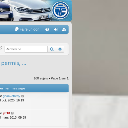
Faire un don
A
FA
on
’e
Q
ne
nr
Rechercher
Recherche avancée
xi
eg
 permis, ...
on
ist
re
100 sujets • Page
1
sur
1
r
ernier message
ar
gnanvofredy
3 oct. 2025, 16:19
ar
jef10
0 mars 2013, 09:39