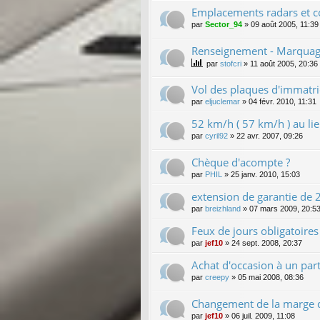
Emplacements radars et c
par
Sector_94
»
09 août 2005, 11:39
Renseignement - Marquage
par
stofcri
»
11 août 2005, 20:36
Vol des plaques d'immatri
par
eljuclemar
»
04 févr. 2010, 11:31
52 km/h ( 57 km/h ) au l
par
cyril92
»
22 avr. 2007, 09:26
Chèque d'acompte ?
par
PHIL
»
25 janv. 2010, 15:03
extension de garantie de 2 
par
breizhland
»
07 mars 2009, 20:5
Feux de jours obligatoire
par
jef10
»
24 sept. 2008, 20:37
Achat d'occasion à un parti
par
creepy
»
05 mai 2008, 08:36
Changement de la marge d
par
jef10
»
06 juil. 2009, 11:08