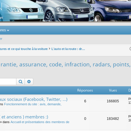
u Volkswagen Touran
res
er
ures et ce qui touche à la voiture
L'auto et la route : droit, garantie, assurance, code, infraction, radars, points, permis, ...
garantie, assurance, code, infraction, radars, points,
Rechercher
Recherche avancée
Réponses
Vues
D
ux sociaux (Facebook, Twitter, ...)
p
6
166805
1
ans
Fonctionnement du site : avis, demande,
 et anciens ) membres :)
p
0
183482
1
» dans
Accueil et présentations des membres de