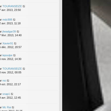
ar
TOURANSEIZE
7 avr. 2013, 23:50
ar
mdc888
2 avr. 2013, 11:18
ar
jheadgar39
7 févr. 2013, 14:40
ar
Xavier91
5 déc. 2012, 20:57
ar
lepoulpe
6 nov. 2012, 14:30
ar
TOURANSEIZE
0 nov. 2012, 00:05
ar
nsi
9 oct. 2012, 22:17
ar
snap1
9 avr. 2012, 12:45
ar
Mc Rai