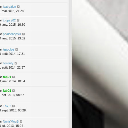
ar
lpascalon
1 mai 2015, 21:24
ar
toupsy02
9 janv. 2015, 16:50
ar
phalaenopsis
0 janv. 2015, 13:52
ar
lepoulpe
3 août 2014, 17:31
ar
berenty
1 août 2014, 22:37
ar
fab01
0 janv. 2014, 10:54
ar
fab01
1 oct. 2013, 08:57
ar
Thx-2
8 sept. 2013, 08:28
ar
NonYMouS
 juil. 2013, 15:24