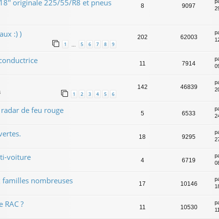
8'' originale 225/55/R8 et pneus
p
8
9097
2
ux :) )
p
202
62003
1
1
5
6
7
8
9
…
conductrice
p
11
7914
0
p
142
46839
2
3
1
2
3
4
5
6
 radar de feu rouge
p
5
6533
2
ertes.
p
18
9295
2
i-voiture
p
4
6719
0
 familles nombreuses
p
17
10146
1
e RAC ?
p
11
10530
1