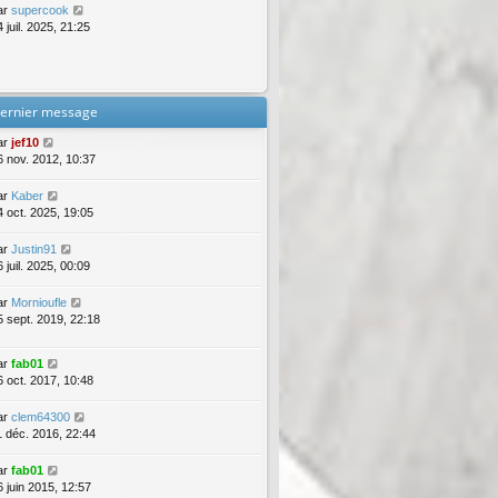
ar
supercook
 juil. 2025, 21:25
ernier message
ar
jef10
6 nov. 2012, 10:37
ar
Kaber
4 oct. 2025, 19:05
ar
Justin91
 juil. 2025, 00:09
ar
Mornioufle
5 sept. 2019, 22:18
ar
fab01
6 oct. 2017, 10:48
ar
clem64300
1 déc. 2016, 22:44
ar
fab01
6 juin 2015, 12:57