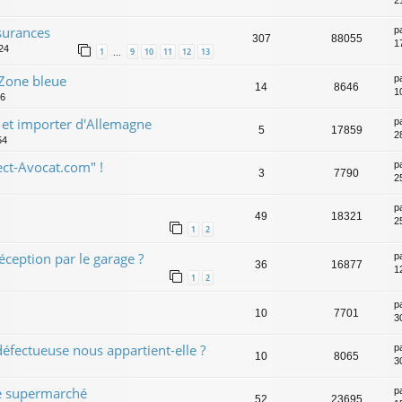
2
ssurances
p
307
88055
1
:24
1
9
10
11
12
13
…
Zone bleue
p
14
8646
1
06
r et importer d'Allemagne
p
5
17859
2
54
ect-Avocat.com" !
p
3
7790
2
p
49
18321
2
1
2
éception par le garage ?
p
36
16877
1
1
2
p
10
7701
3
défectueuse nous appartient-elle ?
p
10
8065
3
e supermarché
p
52
23695