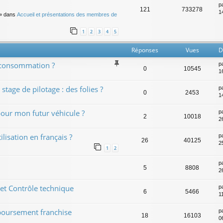
p
121
733278
14
» dans
Accueil et présentations des membres de
1
2
3
4
5
Réponses
Vues
D
a consommation ?
p
0
10545
1
stage de pilotage : des folies ?
p
0
2453
1
pour mon futur véhicule ?
p
2
10018
26
lisation en français ?
p
26
40125
2
1
2
p
5
8808
2
 et Contrôle technique
p
6
5466
1
boursement franchise
p
18
16103
0