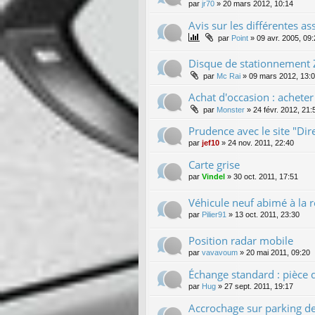
par
jr70
»
20 mars 2012, 10:14
Avis sur les différentes a
par
Point
»
09 avr. 2005, 09
Disque de stationnement 
par
Mc Rai
»
09 mars 2012, 13:
Achat d'occasion : achete
par
Monster
»
24 févr. 2012, 21:
Prudence avec le site "Dir
par
jef10
»
24 nov. 2011, 22:40
Carte grise
par
Vindel
»
30 oct. 2011, 17:51
Véhicule neuf abimé à la r
par
Pilier91
»
13 oct. 2011, 23:30
Position radar mobile
par
vavavoum
»
20 mai 2011, 09:20
Échange standard : pièce 
par
Hug
»
27 sept. 2011, 19:17
Accrochage sur parking d