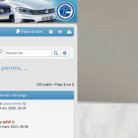
Faire un don
A
FA
on
’e
Q
ne
nr
Rechercher
Recherche avancée
xi
eg
 permis, ...
on
ist
re
100 sujets • Page
1
sur
1
r
ernier message
ar
gnanvofredy
3 oct. 2025, 16:19
ar
jef10
0 mars 2013, 09:39