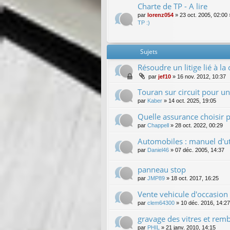
Charte de TP - A lire
par
lorenz054
»
23 oct. 2005, 02:00
TP :)
Sujets
Résoudre un litige lié à l
par
jef10
»
16 nov. 2012, 10:37
Touran sur circuit pour un 
par
Kaber
»
14 oct. 2025, 19:05
Quelle assurance choisir 
par
Chappell
»
28 oct. 2022, 00:29
Automobiles : manuel d'uti
par
Daniel46
»
07 déc. 2005, 14:37
panneau stop
par
JMP89
»
18 oct. 2017, 16:25
Vente vehicule d'occasion
par
clem64300
»
10 déc. 2016, 14:27
gravage des vitres et rem
par
PHIL
»
21 janv. 2010, 14:15