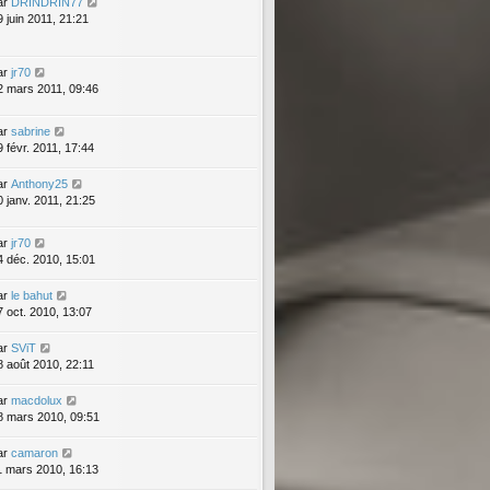
ar
DRINDRIN77
9 juin 2011, 21:21
ar
jr70
2 mars 2011, 09:46
ar
sabrine
9 févr. 2011, 17:44
ar
Anthony25
0 janv. 2011, 21:25
ar
jr70
4 déc. 2010, 15:01
ar
le bahut
7 oct. 2010, 13:07
ar
SViT
8 août 2010, 22:11
ar
macdolux
8 mars 2010, 09:51
ar
camaron
1 mars 2010, 16:13