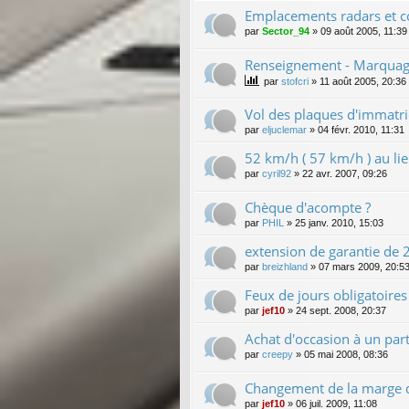
Emplacements radars et c
par
Sector_94
»
09 août 2005, 11:39
Renseignement - Marquage
par
stofcri
»
11 août 2005, 20:36
Vol des plaques d'immatri
par
eljuclemar
»
04 févr. 2010, 11:31
52 km/h ( 57 km/h ) au l
par
cyril92
»
22 avr. 2007, 09:26
Chèque d'acompte ?
par
PHIL
»
25 janv. 2010, 15:03
extension de garantie de 2 
par
breizhland
»
07 mars 2009, 20:5
Feux de jours obligatoire
par
jef10
»
24 sept. 2008, 20:37
Achat d'occasion à un parti
par
creepy
»
05 mai 2008, 08:36
Changement de la marge d
par
jef10
»
06 juil. 2009, 11:08