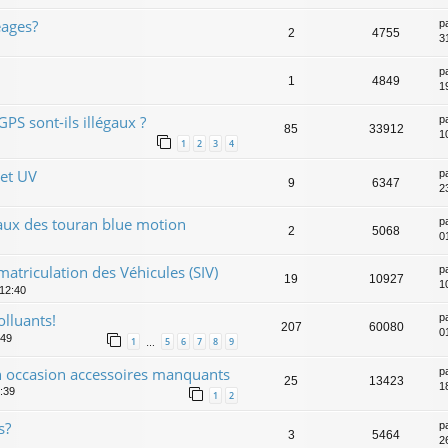
éages?
p
2
4755
3
p
1
4849
1
GPS sont-ils illégaux ?
p
85
33912
1
1
2
3
4
 et UV
p
9
6347
2
caux des touran blue motion
p
2
5068
0
triculation des Véhicules (SIV)
p
19
10927
1
 12:40
lluants!
p
207
60080
0
:49
1
5
6
7
8
9
…
an occasion accessoires manquants
p
25
13423
1
1:39
1
2
s?
p
3
5464
26