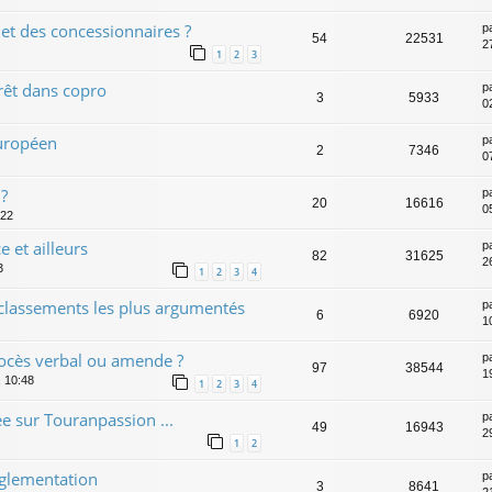
et des concessionnaires ?
p
54
22531
2
1
2
3
rrêt dans copro
p
3
5933
0
européen
p
2
7346
0
 ?
p
20
16616
0
:22
 et ailleurs
p
82
31625
2
3
1
2
3
4
es classements les plus argumentés
p
6
6920
1
ocès verbal ou amende ?
p
97
38544
1
, 10:48
1
2
3
4
e sur Touranpassion ...
p
49
16943
2
1
2
églementation
p
3
8641