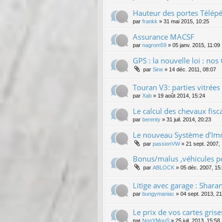
Hauteur des portes Télép
par
frankk
»
31 mai 2015, 10:25
Assurance MACSF
par
nagrom59
»
05 janv. 2015, 11:09
GPS : la nouvelle loi : nos 
par
Sine
»
14 déc. 2011, 08:07
Touran V3: parties vitrées
par
Xab
»
19 août 2014, 15:24
Le calcul des chevaux fis
par
berenty
»
31 juil. 2014, 20:23
Le nouveau Système d’Imma
par
passionVW
»
21 sept. 2007,
Bonus/malus ,véhicules po
par
ABLOCK
»
05 déc. 2007, 15
Litige avec garage : Shar
par
bungymaniac
»
04 sept. 2013, 2
Le prix de vos cartes grise
par
NonYMouS
»
25 juil. 2013, 15:58