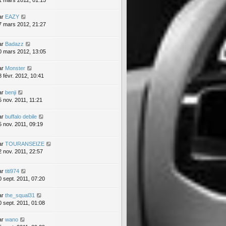
1 mars 2012, 01:15
ar
EAZY
7 mars 2012, 21:27
ar
Badazz
0 mars 2012, 13:05
ar
Monster
8 févr. 2012, 10:41
ar
benji
5 nov. 2011, 11:21
ar
buffalo debile
5 nov. 2011, 09:19
ar
TOURANSEIZE
2 nov. 2011, 22:57
ar
titi974
0 sept. 2011, 07:20
ar
the_squal31
0 sept. 2011, 01:08
ar
wano