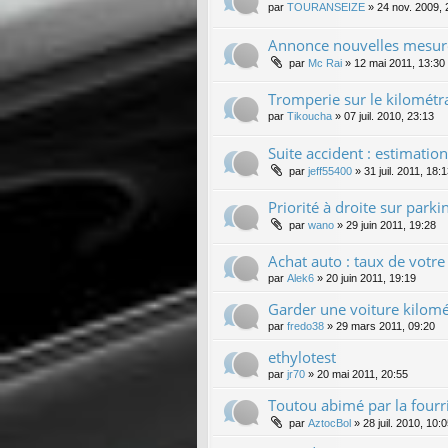
par
TOURANSEIZE
»
24 nov. 2009, 
Annonce nouvelles mesure
par
Mc Rai
»
12 mai 2011, 13:30
Tromperie sur le kilométr
par
Tikoucha
»
07 juil. 2010, 23:13
Suite accident : estimatio
par
jeff55400
»
31 juil. 2011, 18:
Priorité à droite sur park
par
wano
»
29 juin 2011, 19:28
Achat auto : taux de votre 
par
Alek6
»
20 juin 2011, 19:19
Garder une voiture kilomé
par
fredo38
»
29 mars 2011, 09:20
ethylotest
par
jr70
»
20 mai 2011, 20:55
Toutou abimé par la fourr
par
AztocBol
»
28 juil. 2010, 10: