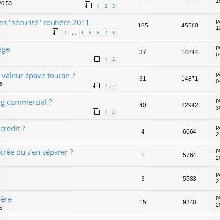
1
20:53
1
2
3
s "sécurité" routière 2011
p
195
45500
1
1
4
5
6
7
8
…
age
p
37
14844
0
1
2
n valeur épave touran ?
p
31
14871
0
13
1
2
ing commercial ?
p
40
22942
30
1
2
crédit ?
p
4
6064
2
trée ou s'en séparer ?
p
1
5764
2
p
3
5583
2
ière
p
15
9340
2
05