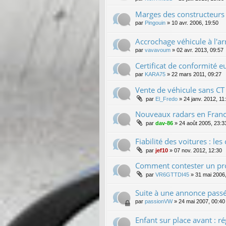
Marges des constructeurs 
par
Pingouin
»
10 avr. 2006, 19:50
Accrochage véhicule à l'a
par
vavavoum
»
02 avr. 2013, 09:57
Certificat de conformité 
par
KARA75
»
22 mars 2011, 09:27
Vente de véhicule sans CT
par
El_Fredo
»
24 janv. 2012, 11
Nouveaux radars en France
par
dav-86
»
24 août 2005, 23:3
Fiabilité des voitures : l
par
jef10
»
07 nov. 2012, 12:30
Comment contester un pr
par
VR6GTTDI45
»
31 mai 2006
Suite à une annonce passé
par
passionVW
»
24 mai 2007, 00:40
Enfant sur place avant : r