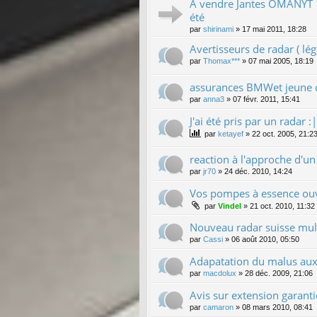
A vendre Jantes OMANYT 1
été
par
shirinami
»
17 mai 2011, 18:28
Avertisseurs de radar ( léga
par
Thomax***
»
07 mai 2005, 18:19
assurances BMWet jeune 
par
anna3
»
07 févr. 2011, 15:41
J'ai été pris par un radar :|
par
ketayef
»
22 oct. 2005, 21:2
reaction à l'approche d'un
par
jr70
»
24 déc. 2010, 14:24
Vos pompes à essence ouv
par
Vindel
»
21 oct. 2010, 11:32
Nouveau radar suisse mult
par
Cassi
»
06 août 2010, 05:50
Adapatation du malus aux
par
macdolux
»
28 déc. 2009, 21:06
Avis sur extension garanti
par
camaron
»
08 mars 2010, 08:41