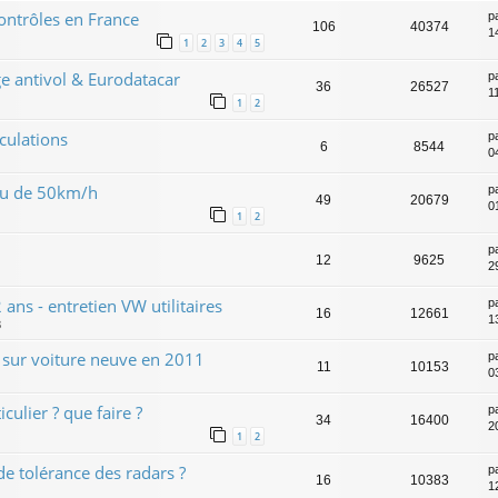
ontrôles en France
p
106
40374
1
1
2
3
4
5
 antivol & Eurodatacar
p
36
26527
1
1
2
culations
p
6
8544
0
ieu de 50km/h
p
49
20679
0
1
2
p
12
9625
2
ans - entretien VW utilitaires
p
16
12661
1
3
s sur voiture neuve en 2011
p
11
10153
0
culier ? que faire ?
p
34
16400
2
1
2
e tolérance des radars ?
p
16
10383
1