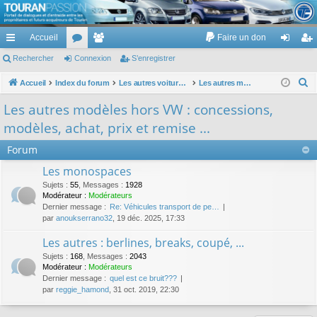
TouranPassion
Accueil
Faire un don
Le forum des propriétaires ou futurs acquéreurs du Volkswagen Touran
cc
Rechercher
or
Connexion
e
S’enregistrer
on
’e
ès
u
m
ne
nr
R
Accueil
Index du forum
Les autres voitures et ce qui touche à la voiture
Les autres modèles hors VW : concessions, modèles, achat, prix et remise ...
e
ra
m
br
xi
eg
Les autres modèles hors VW : concessions,
c
pi
s
es
on
ist
modèles, achat, prix et remise ...
h
de
re
e
Forum
r
r
Les monospaces
c
Sujets
:
55
,
Messages
:
1928
h
Modérateur :
Modérateurs
Dernier message :
Re: Véhicules transport de pe…
e
par
anoukserrano32
, 19 déc. 2025, 17:33
r
Les autres : berlines, breaks, coupé, ...
Sujets
:
168
,
Messages
:
2043
Modérateur :
Modérateurs
Dernier message :
quel est ce bruit???
par
reggie_hamond
, 31 oct. 2019, 22:30