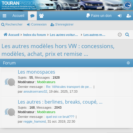
TouranPassion
Accueil
Faire un don
Le forum des propriétaires ou futurs acquéreurs du Volkswagen Touran
cc
Rechercher
or
Connexion
e
S’enregistrer
on
’e
ès
u
m
ne
nr
R
Accueil
Index du forum
Les autres voitures et ce qui touche à la voiture
Les autres modèles hors VW : concessions, modèles, achat, prix et remise ...
e
ra
m
br
xi
eg
Les autres modèles hors VW : concessions,
c
pi
s
es
on
ist
modèles, achat, prix et remise ...
h
de
re
e
Forum
r
r
Les monospaces
c
Sujets
:
55
,
Messages
:
1928
h
Modérateur :
Modérateurs
Dernier message :
Re: Véhicules transport de pe…
e
par
anoukserrano32
, 19 déc. 2025, 17:33
r
Les autres : berlines, breaks, coupé, ...
Sujets
:
168
,
Messages
:
2043
Modérateur :
Modérateurs
Dernier message :
quel est ce bruit???
par
reggie_hamond
, 31 oct. 2019, 22:30