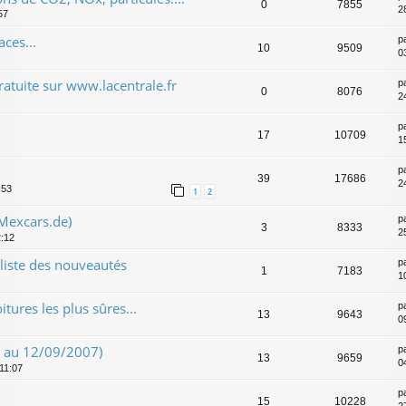
0
7855
2
57
ces...
p
10
9509
0
atuite sur www.lacentrale.fr
p
0
8076
2
p
17
10709
1
p
39
17686
2
:53
1
2
 Mexcars.de)
p
3
8333
2
2:12
 liste des nouveautés
p
1
7183
1
itures les plus sûres...
p
13
9643
0
8 au 12/09/2007)
p
13
9659
0
 11:07
p
15
10228