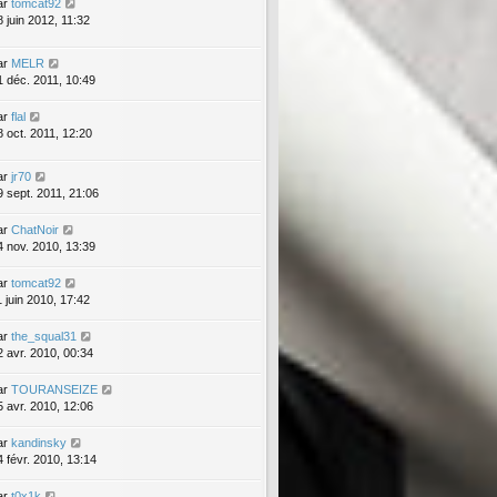
ar
tomcat92
8 juin 2012, 11:32
ar
MELR
1 déc. 2011, 10:49
ar
flal
8 oct. 2011, 12:20
ar
jr70
9 sept. 2011, 21:06
ar
ChatNoir
4 nov. 2010, 13:39
ar
tomcat92
1 juin 2010, 17:42
ar
the_squal31
2 avr. 2010, 00:34
ar
TOURANSEIZE
5 avr. 2010, 12:06
ar
kandinsky
4 févr. 2010, 13:14
ar
t0x1k