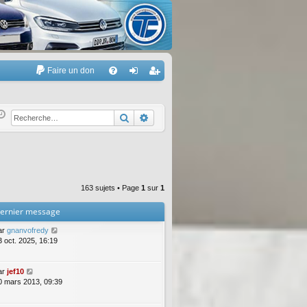
Faire un don
A
FA
on
’e
Q
ne
nr
Rechercher
Recherche avancée
xi
eg
on
ist
re
163 sujets • Page
1
sur
1
r
ernier message
ar
gnanvofredy
3 oct. 2025, 16:19
ar
jef10
0 mars 2013, 09:39