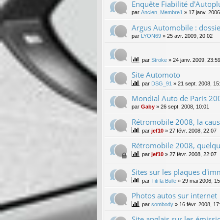
Enquête Fiabilité d'Autopl
par
Ancien_Membre1
»
17 janv. 2006
Argus Automobile : dossi
par
LYON69
»
25 avr. 2009, 20:02
par
Stroke
»
24 janv. 2009, 23:5
Site Automoto
par
DSG_91
»
21 sept. 2008, 15
Mondial Auto de Paris 20
par
Gaby
»
26 sept. 2008, 10:01
Rétromobile 2008, la cause
par
jef10
»
27 févr. 2008, 22:07
Rétromobile 2008, quelq
par
jef10
»
27 févr. 2008, 22:07
Sites sur les plaques d'im
par
Titi la Bulle
»
29 mai 2006, 15
Photos autos sur internet
par
sombody
»
16 févr. 2008, 17
Site anglais sur les émissi