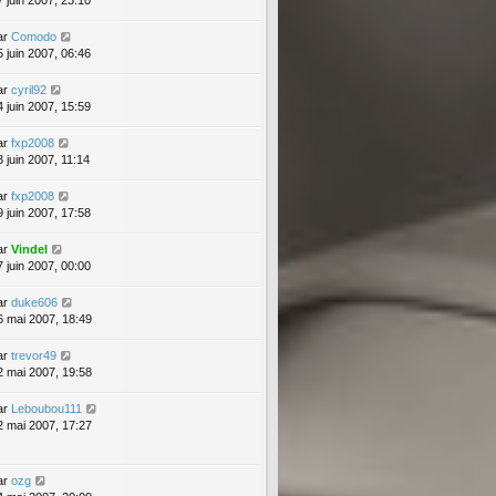
7 juin 2007, 23:10
ar
Comodo
5 juin 2007, 06:46
ar
cyril92
4 juin 2007, 15:59
ar
fxp2008
3 juin 2007, 11:14
ar
fxp2008
9 juin 2007, 17:58
ar
Vindel
7 juin 2007, 00:00
ar
duke606
6 mai 2007, 18:49
ar
trevor49
2 mai 2007, 19:58
ar
Leboubou111
2 mai 2007, 17:27
ar
ozg