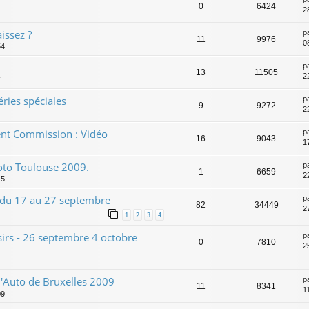
0
6424
2
ssez ?
p
11
9976
0
54
p
13
11505
2
7
éries spéciales
p
9
9272
2
ent Commission : Vidéo
p
16
9043
1
Moto Toulouse 2009.
p
1
6659
2
15
- du 17 au 27 septembre
p
82
34449
2
1
2
3
4
sirs - 26 septembre 4 octobre
p
0
7810
2
l'Auto de Bruxelles 2009
p
11
8341
1
09