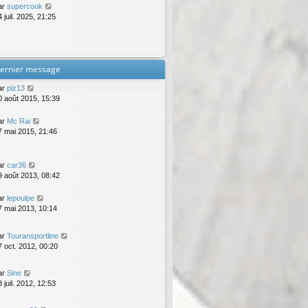
ar
supercook
 juil. 2025, 21:25
ernier message
ar
plz13
0 août 2015, 15:39
ar
Mc Rai
7 mai 2015, 21:46
ar
car36
9 août 2013, 08:42
ar
lepoulpe
7 mai 2013, 10:14
ar
Touransportline
7 oct. 2012, 00:20
ar
Sine
 juil. 2012, 12:53