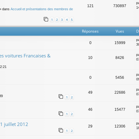
p
121
730897
14
» dans
Accueil et présentations des membres de
1
2
3
4
5
Réponses
Vues
D
p
0
15999
3
es voitures Francaises &
p
10
8426
0
12:21
p
0
5456
0
p
49
22686
0
39
1
2
p
46
15477
0
1
2
1 juillet 2012
p
29
12306
18
1
2