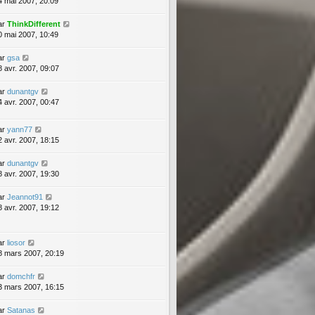
4 mai 2007, 20:09
ar
ThinkDifferent
0 mai 2007, 10:49
ar
gsa
8 avr. 2007, 09:07
ar
dunantgv
4 avr. 2007, 00:47
ar
yann77
2 avr. 2007, 18:15
ar
dunantgv
8 avr. 2007, 19:30
ar
Jeannot91
8 avr. 2007, 19:12
ar
liosor
8 mars 2007, 20:19
ar
domchfr
3 mars 2007, 16:15
ar
Satanas