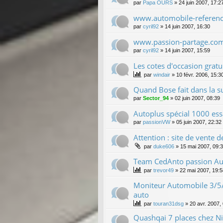
par
Papa OURS
»
24 juin 2007, 17:2
www.automobile-referen
par
cyril92
»
14 juin 2007, 16:30
www.passion-partage.co
par
cyril92
»
14 juin 2007, 15:59
Les cotes d'occasion gratu
par
windair
»
10 févr. 2006, 15:3
Quand Bose fait dans la s
par
Sector_94
»
02 juin 2007, 08:39
Autoplus spécial 1000 ess
par
passionVW
»
05 juin 2007, 22:32
Attention : site de vente de
par
duke606
»
15 mai 2007, 09:
Team CedAnto passion Au
par
trevor49
»
22 mai 2007, 19:5
Moniteur Automobile 3/5/
auto
par
touran31dsg
»
20 avr. 2007,
Quashqai 7 places chez Ni