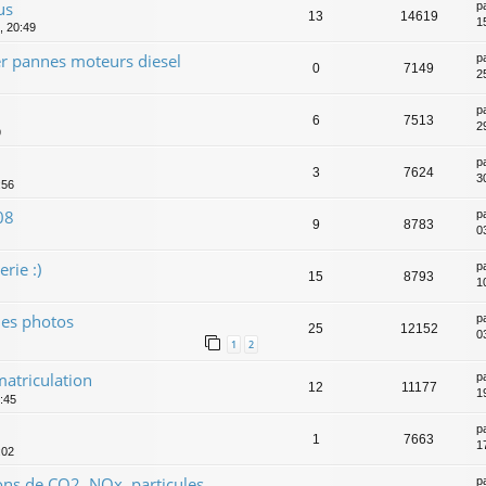
us
p
13
14619
1
, 20:49
er pannes moteurs diesel
p
0
7149
2
p
6
7513
2
9
p
3
7624
3
:56
08
p
9
8783
0
rie :)
p
15
8793
1
ues photos
p
25
12152
0
1
2
matriculation
p
12
11177
1
:45
p
1
7663
1
:02
ons de CO2, NOx, particules....
p