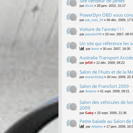
Site vendeur de jantes
par
t0x1k
»
28 janv. 2010, 15:17
PowerDyn OBD vous conai
par
pat_man_34
»
06 déc. 2009, 17:
Voiture de l'année ! ! !
par
passionVW
»
20 nov. 2007, 08:4
Un site qui référence les s
par
liosor
»
30 oct. 2007, 18:35
Australie Transport Accid
par
jef10
»
12 déc. 2009, 08:22
Salon de l'Auto et de la 
par
touran31dsg
»
20 nov. 2009, 20:
Salon de Francfort 2009 
par
Antares
»
01 sept. 2009, 09:21
Salon des véhicules de loi
2009
par
Gaby
»
25 sept. 2009, 21:36
Petite balade au Salon de 
par
Antares
»
17 janv. 2009, 16: