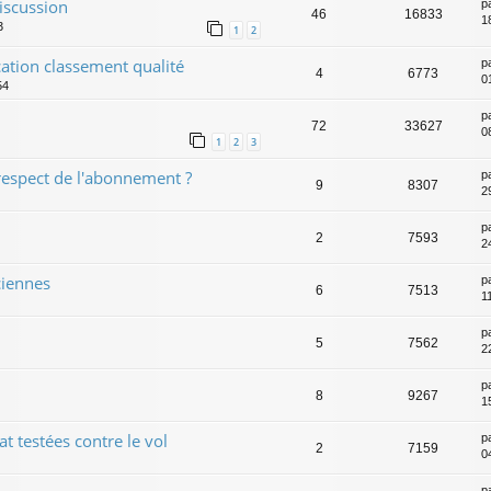
discussion
p
46
16833
1
3
1
2
ation classement qualité
p
4
6773
0
54
p
72
33627
0
1
2
3
respect de l'abonnement ?
p
9
8307
2
p
2
7593
2
ciennes
p
6
7513
1
p
5
7562
2
p
8
9267
1
t testées contre le vol
p
2
7159
0
p