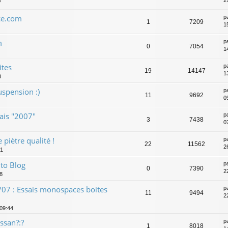
2
7
ce.com
p
1
7209
1
m
p
0
7054
1
ites
p
19
14147
1
0
uspension :)
p
11
9692
0
ais "2007"
p
3
7438
0
 piètre qualité !
p
22
11562
2
31
to Blog
p
0
7390
2
8
07 : Essais monospaces boites
p
11
9494
2
 09:44
ssan?:?
p
1
8018