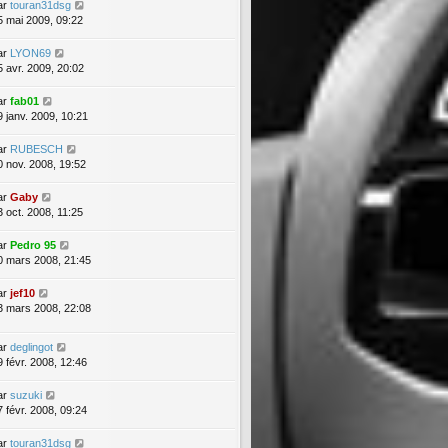
ar
touran31dsg
5 mai 2009, 09:22
ar
LYON69
5 avr. 2009, 20:02
ar
fab01
9 janv. 2009, 10:21
ar
RUBESCH
0 nov. 2008, 19:52
ar
Gaby
3 oct. 2008, 11:25
ar
Pedro 95
0 mars 2008, 21:45
ar
jef10
3 mars 2008, 22:08
ar
deglingot
9 févr. 2008, 12:46
ar
suzuki
7 févr. 2008, 09:24
ar
touran31dsg