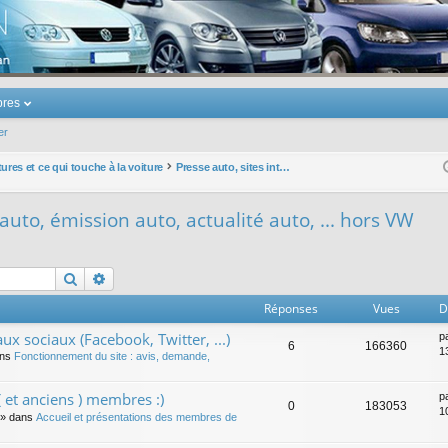
u Volkswagen Touran
res
er
ures et ce qui touche à la voiture
Presse auto, sites internet auto, émission auto, actualité auto, ... hors VW
 auto, émission auto, actualité auto, ... hors VW
Rechercher
Recherche avancée
Réponses
Vues
D
ux sociaux (Facebook, Twitter, ...)
p
6
166360
1
ans
Fonctionnement du site : avis, demande,
 et anciens ) membres :)
p
0
183053
1
» dans
Accueil et présentations des membres de