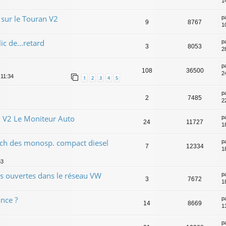
1
sur le Touran V2
p
9
8767
1
ic de...retard
p
3
8053
2
p
108
36500
2
 11:34
1
2
3
4
5
p
2
7485
2
 V2 Le Moniteur Auto
p
24
11727
1
tch des monosp. compact diesel
p
7
12334
1
53
s ouvertes dans le réseau VW
p
3
7672
1
ance ?
p
14
8669
1
p