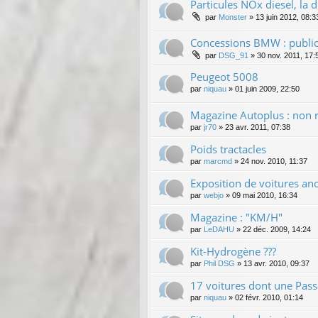
Particules NOx diesel, la 
par
Monster
»
13 juin 2012, 08:3
Concessions BMW : public
par
DSG_91
»
30 nov. 2011, 17:
Peugeot 5008
par
niquau
»
01 juin 2009, 22:50
Magazine Autoplus : non 
par
jr70
»
23 avr. 2011, 07:38
Poids tractacles
par
marcmd
»
24 nov. 2010, 11:37
Exposition de voitures an
par
webjo
»
09 mai 2010, 16:34
Magazine : "KM/H"
par
LeDAHU
»
22 déc. 2009, 14:24
Kit-Hydrogène ???
par
Phil DSG
»
13 avr. 2010, 09:37
17 voitures dont une Passa
par
niquau
»
02 févr. 2010, 01:14