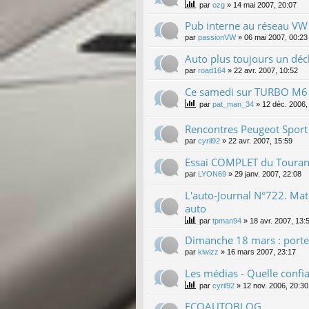
par
ozg
»
14 mai 2007, 20:07
Pub interne au réseau VW 
par
passionVW
»
06 mai 2007, 00:23
Auto plus toujours un décl
par
road164
»
22 avr. 2007, 10:52
Ce samedi sur TURBO M6
par
pat_man_34
»
12 déc. 2006,
Rencontres Peugeot Sport
par
cyril92
»
22 avr. 2007, 15:59
Essai COMPLET du Touran
par
LYON69
»
29 janv. 2007, 22:08
L'auto-Journal N°722. Ma
auto
par
tpman94
»
18 avr. 2007, 13:
Dimanche 18 mars : porte
par
kiwizz
»
16 mars 2007, 23:17
Les médias - Quelle confi
par
cyril92
»
12 nov. 2006, 20:30
ECOAUTOBLOG