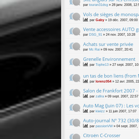
par
touran31dsg
»
28 janv. 2008, 12:
Vols de sièges de monospa
par
Gaby
»
19 déc. 2007, 09:00
Vente accessoires AUTO gr
par
DSG_91
»
24 nov. 2007, 10:28
Achats sur vente privée
par
Mc Rai
»
09 nov. 2007, 20:41
Grenelle Environnement
par
Tophe13
»
27 sept. 2007, 10
un tas de bon liens (from
par
lorenz054
»
12 avr. 2005, 2
Salon de Frankfort 2007 -
par
zafira
»
09 sept. 2007, 22:57
Auto Mag (Juin 07) : Les vo
par
kiwizz
»
11 juin 2007, 17:07
Auto-journal N° 732 (30/
par
passionVW
»
04 sept. 2007,
Citroën C-Crosser