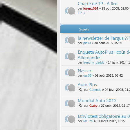
Charte de TP - A lire
par
lorenz054
»
23 oct. 2005, 02:00
TP :)
Sujets
la newsletter de l'argus ???
par
plz13
»
30 août 2015, 15:39
Enquete AutoPlus : coût d
Allemandes
par
frenchy_daddy
»
14 janv. 2014, 
Nascar
par
car36
»
09 août 2013, 08:42
Auto Plus
par
Comodo
»
04 févr. 2008, 21:
Mondial Auto 2012
par
Gaby
»
27 sept. 2012, 21:17
Ethylotest obligatoire au 0
par
Mc Rai
»
01 mars 2012, 13:27