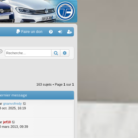
Faire un don
A
FA
on
’e
Q
ne
nr
Rechercher
Recherche avancée
xi
eg
on
ist
re
163 sujets • Page
1
sur
1
r
ernier message
ar
gnanvofredy
3 oct. 2025, 16:19
ar
jef10
0 mars 2013, 09:39