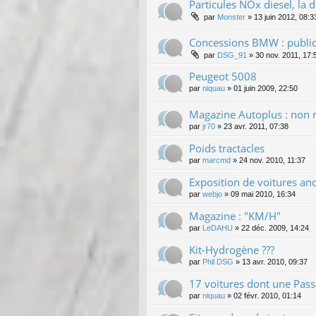
Particules NOx diesel, la 
par
Monster
»
13 juin 2012, 08:3
Concessions BMW : public
par
DSG_91
»
30 nov. 2011, 17:
Peugeot 5008
par
niquau
»
01 juin 2009, 22:50
Magazine Autoplus : non 
par
jr70
»
23 avr. 2011, 07:38
Poids tractacles
par
marcmd
»
24 nov. 2010, 11:37
Exposition de voitures an
par
webjo
»
09 mai 2010, 16:34
Magazine : "KM/H"
par
LeDAHU
»
22 déc. 2009, 14:24
Kit-Hydrogène ???
par
Phil DSG
»
13 avr. 2010, 09:37
17 voitures dont une Passa
par
niquau
»
02 févr. 2010, 01:14