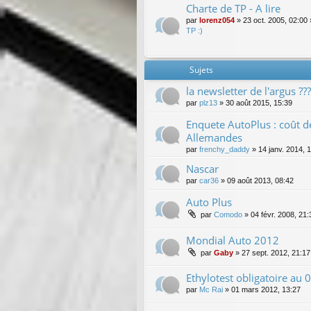
Charte de TP - A lire
par
lorenz054
»
23 oct. 2005, 02:00
TP :)
Sujets
la newsletter de l'argus ???
par
plz13
»
30 août 2015, 15:39
Enquete AutoPlus : coût d
Allemandes
par
frenchy_daddy
»
14 janv. 2014, 
Nascar
par
car36
»
09 août 2013, 08:42
Auto Plus
par
Comodo
»
04 févr. 2008, 21:
Mondial Auto 2012
par
Gaby
»
27 sept. 2012, 21:17
Ethylotest obligatoire au 0
par
Mc Rai
»
01 mars 2012, 13:27