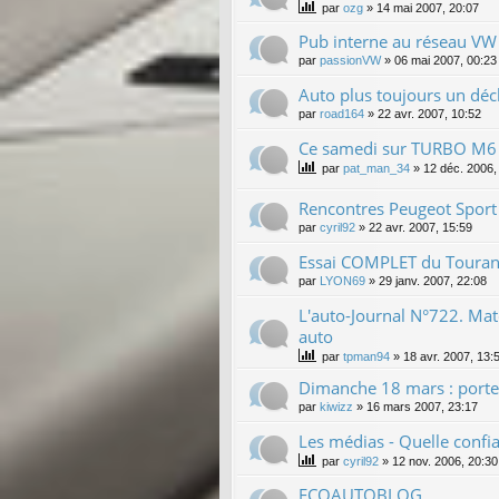
par
ozg
»
14 mai 2007, 20:07
Pub interne au réseau VW 
par
passionVW
»
06 mai 2007, 00:23
Auto plus toujours un décl
par
road164
»
22 avr. 2007, 10:52
Ce samedi sur TURBO M6
par
pat_man_34
»
12 déc. 2006,
Rencontres Peugeot Sport
par
cyril92
»
22 avr. 2007, 15:59
Essai COMPLET du Touran
par
LYON69
»
29 janv. 2007, 22:08
L'auto-Journal N°722. Ma
auto
par
tpman94
»
18 avr. 2007, 13:
Dimanche 18 mars : porte
par
kiwizz
»
16 mars 2007, 23:17
Les médias - Quelle confi
par
cyril92
»
12 nov. 2006, 20:30
ECOAUTOBLOG