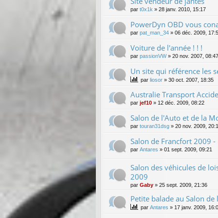
Site vendeur de jantes
par
t0x1k
»
28 janv. 2010, 15:17
PowerDyn OBD vous conai
par
pat_man_34
»
06 déc. 2009, 17:
Voiture de l'année ! ! !
par
passionVW
»
20 nov. 2007, 08:4
Un site qui référence les s
par
liosor
»
30 oct. 2007, 18:35
Australie Transport Accid
par
jef10
»
12 déc. 2009, 08:22
Salon de l'Auto et de la 
par
touran31dsg
»
20 nov. 2009, 20:
Salon de Francfort 2009 
par
Antares
»
01 sept. 2009, 09:21
Salon des véhicules de loi
2009
par
Gaby
»
25 sept. 2009, 21:36
Petite balade au Salon de 
par
Antares
»
17 janv. 2009, 16: