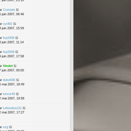
7 juin 2007, 23:10
ar
Comodo
5 juin 2007, 06:46
ar
cyril92
4 juin 2007, 15:59
ar
fxp2008
3 juin 2007, 11:14
ar
fxp2008
9 juin 2007, 17:58
ar
Vindel
7 juin 2007, 00:00
ar
duke606
6 mai 2007, 18:49
ar
trevor49
2 mai 2007, 19:58
ar
Leboubou111
2 mai 2007, 17:27
ar
ozg