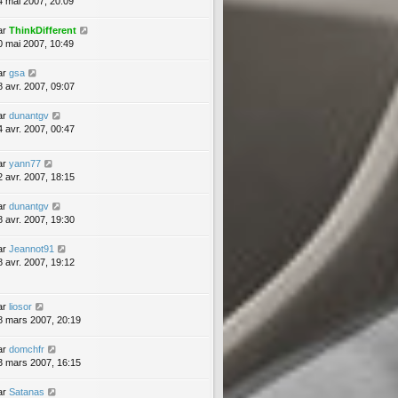
4 mai 2007, 20:09
ar
ThinkDifferent
0 mai 2007, 10:49
ar
gsa
8 avr. 2007, 09:07
ar
dunantgv
4 avr. 2007, 00:47
ar
yann77
2 avr. 2007, 18:15
ar
dunantgv
8 avr. 2007, 19:30
ar
Jeannot91
8 avr. 2007, 19:12
ar
liosor
8 mars 2007, 20:19
ar
domchfr
3 mars 2007, 16:15
ar
Satanas