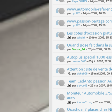
par
Papa OURS
»
24 juin 2007, 17:2
www.automobile-referen
par
cyril92
»
14 juin 2007, 16:30
www.passion-partage.co
par
cyril92
»
14 juin 2007, 15:59
Les cotes d'occasion gratu
par
windair
»
10 févr. 2006, 15:3
Quand Bose fait dans la s
par
Sector_94
»
02 juin 2007, 08:39
Autoplus spécial 1000 ess
par
passionVW
»
05 juin 2007, 22:32
Attention : site de vente de
par
duke606
»
15 mai 2007, 09:
Team CedAnto passion Au
par
trevor49
»
22 mai 2007, 19:5
Moniteur Automobile 3/5/
auto
par
touran31dsg
»
20 avr. 2007,
Quashqai 7 places chez Ni