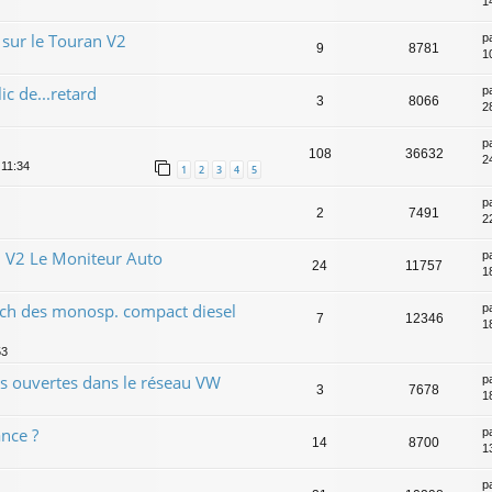
1
sur le Touran V2
p
9
8781
1
ic de...retard
p
3
8066
2
p
108
36632
2
 11:34
1
2
3
4
5
p
2
7491
2
 V2 Le Moniteur Auto
p
24
11757
1
tch des monosp. compact diesel
p
7
12346
1
53
s ouvertes dans le réseau VW
p
3
7678
1
ance ?
p
14
8700
1
p