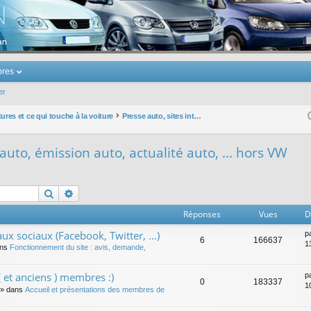
u Volkswagen Touran
res
er
ures et ce qui touche à la voiture
Presse auto, sites internet auto, émission auto, actualité auto, ... hors VW
 auto, émission auto, actualité auto, ... hors VW
Rechercher
Recherche avancée
Réponses
Vues
D
ux sociaux (Facebook, Twitter, ...)
p
6
166637
1
ans
Fonctionnement du site : avis, demande,
 et anciens ) membres :)
p
0
183337
1
» dans
Accueil et présentations des membres de