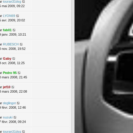
ar
touran31dsg
5 mai 2009, 09:22
ar
LYON69
5 avr. 2009, 20:02
ar
fab01
9 janv. 2009, 10:21
ar
RUBESCH
0 nov. 2008, 19:52
ar
Gaby
3 oct. 2008, 11:25
ar
Pedro 95
0 mars 2008, 21:45
ar
jef10
3 mars 2008, 22:08
ar
deglingot
9 févr. 2008, 12:46
ar
suzuki
7 févr. 2008, 09:24
ar
touran31dsg