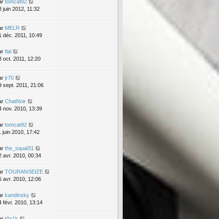
ar
tomcat92
8 juin 2012, 11:32
ar
MELR
1 déc. 2011, 10:49
ar
flal
8 oct. 2011, 12:20
ar
jr70
9 sept. 2011, 21:06
ar
ChatNoir
4 nov. 2010, 13:39
ar
tomcat92
1 juin 2010, 17:42
ar
the_squal31
2 avr. 2010, 00:34
ar
TOURANSEIZE
5 avr. 2010, 12:06
ar
kandinsky
4 févr. 2010, 13:14
ar
t0x1k