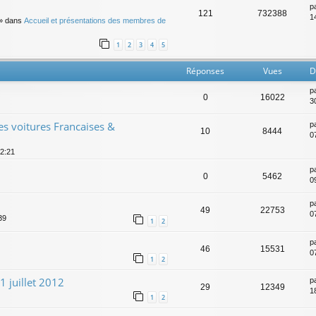
p
121
732388
14
» dans
Accueil et présentations des membres de
1
2
3
4
5
Réponses
Vues
D
p
0
16022
3
es voitures Francaises &
p
10
8444
0
12:21
p
0
5462
0
p
49
22753
0
39
1
2
p
46
15531
0
1
2
1 juillet 2012
p
29
12349
18
1
2