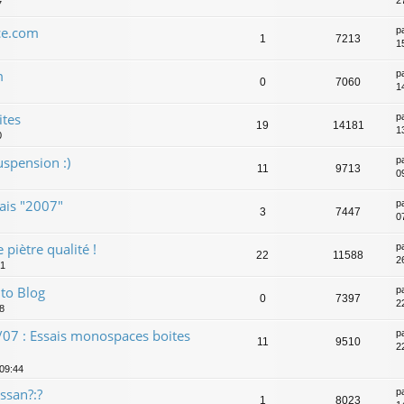
2
7
ce.com
p
1
7213
1
m
p
0
7060
1
ites
p
19
14181
1
0
uspension :)
p
11
9713
0
ais "2007"
p
3
7447
0
 piètre qualité !
p
22
11588
2
31
to Blog
p
0
7397
2
8
07 : Essais monospaces boites
p
11
9510
2
 09:44
ssan?:?
p
1
8023