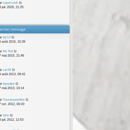
ar
supercook
 juil. 2025, 21:25
ernier message
ar
plz13
0 août 2015, 15:39
ar
Mc Rai
7 mai 2015, 21:46
ar
car36
9 août 2013, 08:42
ar
lepoulpe
7 mai 2013, 10:14
ar
Touransportline
7 oct. 2012, 00:20
ar
Sine
 juil. 2012, 12:53