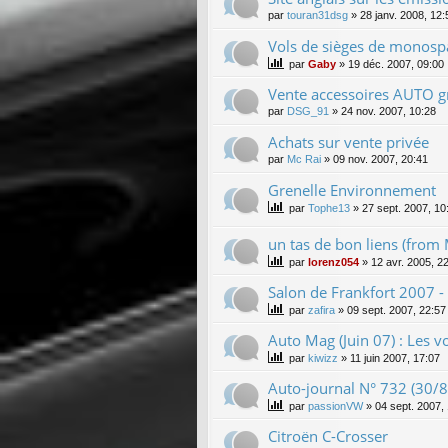
par
touran31dsg
»
28 janv. 2008, 12:
Vols de sièges de monospa
par
Gaby
»
19 déc. 2007, 09:00
Vente accessoires AUTO gr
par
DSG_91
»
24 nov. 2007, 10:28
Achats sur vente privée
par
Mc Rai
»
09 nov. 2007, 20:41
Grenelle Environnement
par
Tophe13
»
27 sept. 2007, 10
un tas de bon liens (from
par
lorenz054
»
12 avr. 2005, 2
Salon de Frankfort 2007 -
par
zafira
»
09 sept. 2007, 22:57
Auto Mag (Juin 07) : Les vo
par
kiwizz
»
11 juin 2007, 17:07
Auto-journal N° 732 (30/
par
passionVW
»
04 sept. 2007,
Citroën C-Crosser