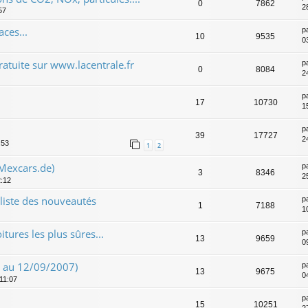
0
7862
2
57
ces...
p
10
9535
0
atuite sur www.lacentrale.fr
p
0
8084
2
p
17
10730
1
p
39
17727
2
:53
1
2
 Mexcars.de)
p
3
8346
2
2:12
 liste des nouveautés
p
1
7188
1
itures les plus sûres...
p
13
9659
0
8 au 12/09/2007)
p
13
9675
0
 11:07
p
15
10251