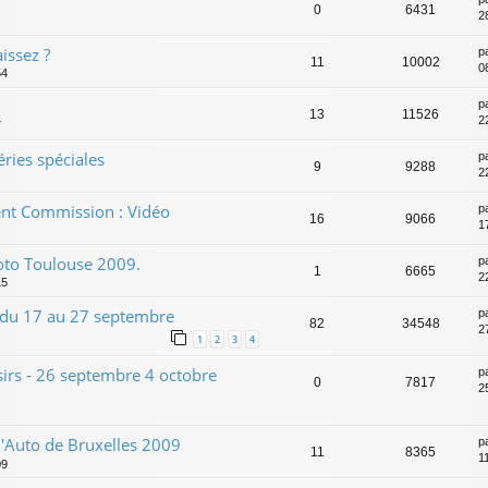
0
6431
2
ssez ?
p
11
10002
0
54
p
13
11526
2
7
éries spéciales
p
9
9288
2
ent Commission : Vidéo
p
16
9066
1
Moto Toulouse 2009.
p
1
6665
2
15
- du 17 au 27 septembre
p
82
34548
2
1
2
3
4
sirs - 26 septembre 4 octobre
p
0
7817
2
l'Auto de Bruxelles 2009
p
11
8365
1
09