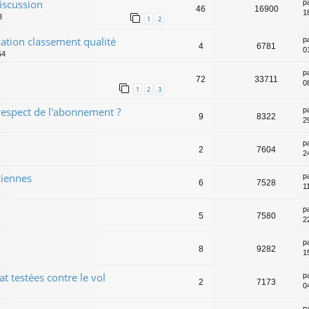
discussion
p
46
16900
1
3
1
2
ation classement qualité
p
4
6781
0
54
p
72
33711
0
1
2
3
respect de l'abonnement ?
p
9
8322
2
p
2
7604
2
ciennes
p
6
7528
1
p
5
7580
2
p
8
9282
1
t testées contre le vol
p
2
7173
0
p