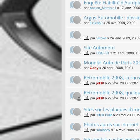
Enquête Fiabilité d'Autopl
par
Ancien_Membre1
»
17 janv. 2006
Argus Automobile : dossi
par
LYON69
»
25 avr. 2009, 20:02
par
Stroke
»
24 janv. 2009, 23:5
Site Automoto
par
DSG_91
»
21 sept. 2008, 15
Mondial Auto de Paris 20
par
Gaby
»
26 sept. 2008, 10:01
Rétromobile 2008, la cause
par
jef10
»
27 févr. 2008, 22:07
Rétromobile 2008, quelq
par
jef10
»
27 févr. 2008, 22:07
Sites sur les plaques d'im
par
Titi la Bulle
»
29 mai 2006, 15
Photos autos sur internet
par
sombody
»
16 févr. 2008, 17
Site anglais sur les émissi