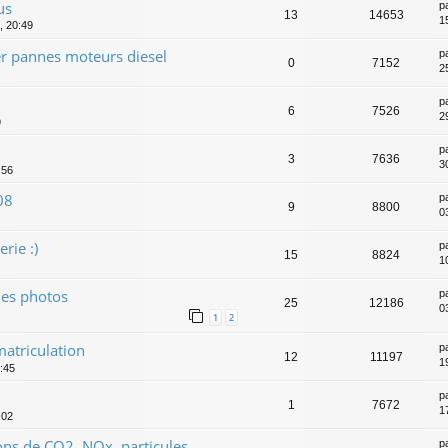
us
p
13
14653
1
, 20:49
er pannes moteurs diesel
p
0
7152
2
p
6
7526
2
9
p
3
7636
3
:56
08
p
9
8800
0
rie :)
p
15
8824
1
ues photos
p
25
12186
0
1
2
matriculation
p
12
11197
1
:45
p
1
7672
1
:02
ons de CO2, NOx, particules....
p