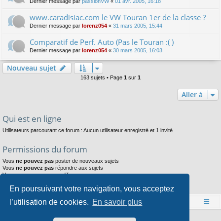
Dernier message par
passionVW
«
01 avr. 2005, 16:18
www.caradisiac.com le VW Touran 1er de la classe ?
Dernier message par
lorenz054
«
31 mars 2005, 15:44
Comparatif de Perf. Auto (Pas le Touran :( )
Dernier message par
lorenz054
«
30 mars 2005, 16:03
Nouveau sujet
163 sujets • Page
1
sur
1
Aller à
Qui est en ligne
Utilisateurs parcourant ce forum : Aucun utilisateur enregistré et 1 invité
Permissions du forum
Vous
ne pouvez pas
poster de nouveaux sujets
Vous
ne pouvez pas
répondre aux sujets
Vous
ne pouvez pas
modifier vos messages
Vous
ne pouvez pas
supprimer vos messages
En poursuivant votre navigation, vous acceptez
Vous
ne pouvez pas
joindre des fichiers
l’utilisation de cookies.
En savoir plus
Accueil
Index du forum
Développé par
phpBB
® Forum Software © phpBB Limited