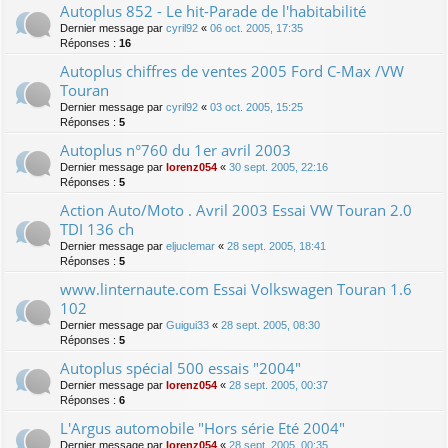
Autoplus 852 - Le hit-Parade de l'habitabilité
Dernier message par
cyril92
«
06 oct. 2005, 17:35
Réponses :
16
Autoplus chiffres de ventes 2005 Ford C-Max /VW
Touran
Dernier message par
cyril92
«
03 oct. 2005, 15:25
Réponses :
5
Autoplus n°760 du 1er avril 2003
Dernier message par
lorenz054
«
30 sept. 2005, 22:16
Réponses :
5
Action Auto/Moto . Avril 2003 Essai VW Touran 2.0
TDI 136 ch
Dernier message par
eljuclemar
«
28 sept. 2005, 18:41
Réponses :
5
www.linternaute.com Essai Volkswagen Touran 1.6
102
Dernier message par
Guigui33
«
28 sept. 2005, 08:30
Réponses :
5
Autoplus spécial 500 essais "2004"
Dernier message par
lorenz054
«
28 sept. 2005, 00:37
Réponses :
6
L'Argus automobile "Hors série Eté 2004"
Dernier message par
lorenz054
«
28 sept. 2005, 00:35