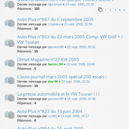
Dernier message par
eljuclemar
«
23 sept. 2005, 23:25
Réponses :
103
1
2
3
4
5
Auto Plus n°887 du 6 septembre 2005
Dernier message par
Chubaka
«
23 sept. 2005, 22:59
Réponses :
16
Auto Plus n°863 du 22 mars 2005 Comp. VW Golf + /
VW Touran
Dernier message par
passionVW
«
22 sept. 2005, 00:11
Réponses :
15
Diesel Magazine n°22 Eté 2005
Dernier message par
Sector_94
«
20 sept. 2005, 15:48
Réponses :
5
L'auto-journal mars 2005 spécial 200 essais :
Dernier message par
dav-86
«
19 sept. 2005, 22:52
Réponses :
19
La presse automobile et le VW Touran ! ! !
Dernier message par
passionVW
«
15 sept. 2005, 10:56
Réponses :
4
Auto Plus n°823 du 15 juin 2004
Dernier message par
cyril92
«
13 sept. 2005, 16:17
Réponses :
6
Auto Plus n°884 du 16 août 2005