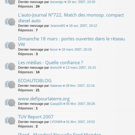
Dernier message par
dunantgv
«
18 avr. 2007, 19:30
Réponses :
24
L'auto-Journal N°722. Match des monosp. compact
diesel auto
Dernier message par
Jeannot91
«
18 avr. 2007, 19:12
Réponses :
7
Dimanche 18 mars : portes ouvertes dans le réseau
VW
Dernier message par
liosor
«
18 mars 2007, 20:19
Réponses :
3
Les médias - Quelle confiance ?
Dernier message par
domchfr
«
13 mars 2007, 16:15
Réponses :
14
ECOAUTOBLOG
Dernier message par
Satanas
«
28 févr. 2007, 22:16
Réponses :
21
www.defipourlaterre.org
Dernier message par
Gaspi25
«
05 févr. 2007, 09:26
Réponses :
1
TUV Report 2007
Dernier message par
LYON69
«
01 févr. 2007, 19:52
Réponses :
2
[Ford - Mondeo] Nouvelle Ford Mondeo