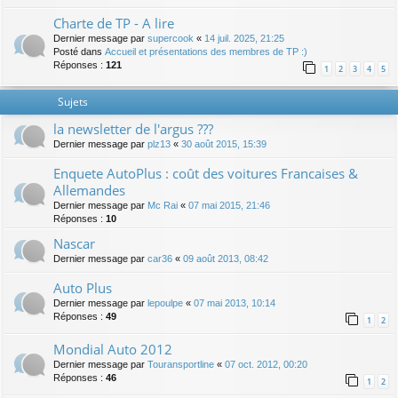
Charte de TP - A lire
Dernier message par
supercook
«
14 juil. 2025, 21:25
Posté dans
Accueil et présentations des membres de TP :)
Réponses :
121
1
2
3
4
5
Sujets
la newsletter de l'argus ???
Dernier message par
plz13
«
30 août 2015, 15:39
Enquete AutoPlus : coût des voitures Francaises &
Allemandes
Dernier message par
Mc Rai
«
07 mai 2015, 21:46
Réponses :
10
Nascar
Dernier message par
car36
«
09 août 2013, 08:42
Auto Plus
Dernier message par
lepoulpe
«
07 mai 2013, 10:14
Réponses :
49
1
2
Mondial Auto 2012
Dernier message par
Touransportline
«
07 oct. 2012, 00:20
Réponses :
46
1
2