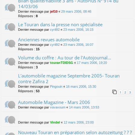
Bilan qualité/fiabilité 3 ans - AutoPlus N° 914 du
14/03/06
Dernier message par
jef10
«
29 mars 2006, 08:46
Réponses :
8
Le Touran dans la presse non spécialisée
Dernier message par
cyril92
«
23 mars 2006, 16:15
Anciennes revues automobile
Dernier message par
cyril92
«
23 mars 2006, 16:07
Réponses :
15
Volume du coffre : Au tour de l'Autojournal...
Dernier message par
touranTDIDSG
«
17 mars 2006, 19:20
Réponses :
3
L'automobile magazine Septembre 2005- Touran
contre Zafira 2
Dernier message par
Pingouin
«
16 mars 2006, 15:30
Réponses :
53
1
2
3
Automobile Magazine - Mars 2006
Dernier message par
vavavoum
«
14 mars 2006, 13:53
Dernier message par
Vindel
«
12 mars 2006, 23:00
Nouveau Touran en préparation selon autozeitung ? ? ?