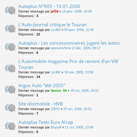
Autoplus N°905 - 10.01.2006
Dernier message par
jef10
«
10 janv. 2006, 19:09
Réponses :
3
L'Auto-Journal critique le Touran
Dernier message par
cyril92
«
09 janv. 2006, 11:45
Réponses :
22
Autoplus : Les concessionnaires jugent les autos
Dernier message par
passionVW
«
12 déc. 2005, 08:17
Réponses :
6
L'Automobile magazine Prix de revient d'un VW
Touran
Dernier message par
cyril92
«
16 nov. 2005, 13:58
Réponses :
14
Argus Auto "été 2005"
Dernier message par
Sector_94
«
29 oct. 2005, 19:21
Réponses :
1
Site oliomobile - HVB
Dernier message par
Z6PO
«
25 oct. 2005, 19:51
Réponses :
7
Autoplus Tests Euro N'cap
Dernier message par
Brunalf
«
21 oct. 2005, 13:48
Réponses :
6