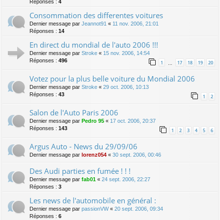
Réponses :
4
Consommation des differentes voitures
Dernier message par
Jeannot91
«
11 nov. 2006, 21:01
Réponses :
14
En direct du mondial de l'auto 2006 !!!
Dernier message par
Stroke
«
15 nov. 2006, 14:54
Réponses :
496
1
17
18
19
20
…
Votez pour la plus belle voiture du Mondial 2006
Dernier message par
Stroke
«
29 oct. 2006, 10:13
Réponses :
43
1
2
Salon de l'Auto Paris 2006
Dernier message par
Pedro 95
«
17 oct. 2006, 20:37
Réponses :
143
1
2
3
4
5
6
Argus Auto - News du 29/09/06
Dernier message par
lorenz054
«
30 sept. 2006, 00:46
Des Audi parties en fumée ! ! !
Dernier message par
fab01
«
24 sept. 2006, 22:27
Réponses :
3
Les news de l'automobile en général :
Dernier message par
passionVW
«
20 sept. 2006, 09:34
Réponses :
6