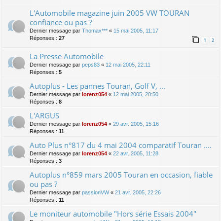
L'Automobile magazine juin 2005 VW TOURAN
confiance ou pas ?
Dernier message par
Thomax***
«
15 mai 2005, 11:17
Réponses :
27
1
2
La Presse Automobile
Dernier message par
peps83
«
12 mai 2005, 22:11
Réponses :
5
Autoplus - Les pannes Touran, Golf V, ...
Dernier message par
lorenz054
«
12 mai 2005, 20:50
Réponses :
8
L'ARGUS
Dernier message par
lorenz054
«
29 avr. 2005, 15:16
Réponses :
11
Auto Plus n°817 du 4 mai 2004 comparatif Touran ....
Dernier message par
lorenz054
«
22 avr. 2005, 11:28
Réponses :
3
Autoplus n°859 mars 2005 Touran en occasion, fiable
ou pas ?
Dernier message par
passionVW
«
21 avr. 2005, 22:26
Réponses :
11
Le moniteur automobile "Hors série Essais 2004"