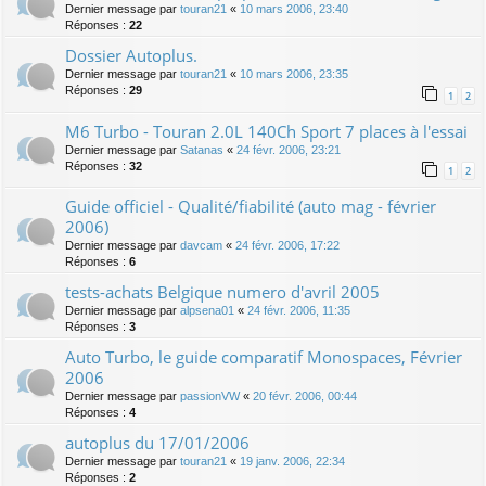
Dernier message par
touran21
«
10 mars 2006, 23:40
Réponses :
22
Dossier Autoplus.
Dernier message par
touran21
«
10 mars 2006, 23:35
Réponses :
29
1
2
M6 Turbo - Touran 2.0L 140Ch Sport 7 places à l'essai
Dernier message par
Satanas
«
24 févr. 2006, 23:21
Réponses :
32
1
2
Guide officiel - Qualité/fiabilité (auto mag - février
2006)
Dernier message par
davcam
«
24 févr. 2006, 17:22
Réponses :
6
tests-achats Belgique numero d'avril 2005
Dernier message par
alpsena01
«
24 févr. 2006, 11:35
Réponses :
3
Auto Turbo, le guide comparatif Monospaces, Février
2006
Dernier message par
passionVW
«
20 févr. 2006, 00:44
Réponses :
4
autoplus du 17/01/2006
Dernier message par
touran21
«
19 janv. 2006, 22:34
Réponses :
2