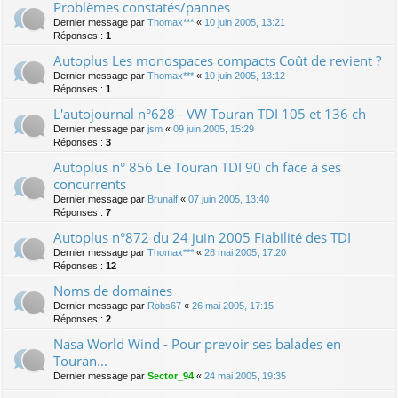
Problèmes constatés/pannes
Dernier message par
Thomax***
«
10 juin 2005, 13:21
Réponses :
1
Autoplus Les monospaces compacts Coût de revient ?
Dernier message par
Thomax***
«
10 juin 2005, 13:12
Réponses :
1
L'autojournal n°628 - VW Touran TDI 105 et 136 ch
Dernier message par
jsm
«
09 juin 2005, 15:29
Réponses :
3
Autoplus n° 856 Le Touran TDI 90 ch face à ses
concurrents
Dernier message par
Brunalf
«
07 juin 2005, 13:40
Réponses :
7
Autoplus n°872 du 24 juin 2005 Fiabilité des TDI
Dernier message par
Thomax***
«
28 mai 2005, 17:20
Réponses :
12
Noms de domaines
Dernier message par
Robs67
«
26 mai 2005, 17:15
Réponses :
2
Nasa World Wind - Pour prevoir ses balades en
Touran...
Dernier message par
Sector_94
«
24 mai 2005, 19:35