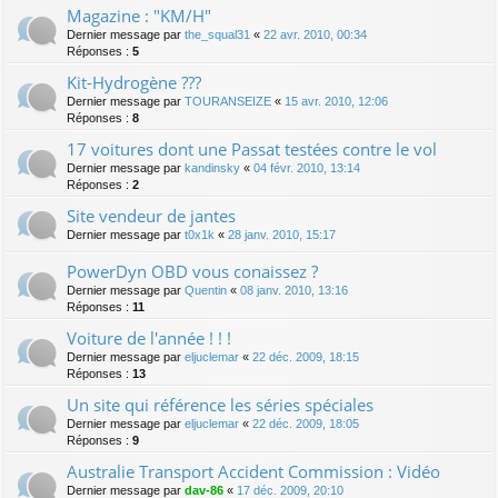
Magazine : "KM/H"
Dernier message par
the_squal31
«
22 avr. 2010, 00:34
Réponses :
5
Kit-Hydrogène ???
Dernier message par
TOURANSEIZE
«
15 avr. 2010, 12:06
Réponses :
8
17 voitures dont une Passat testées contre le vol
Dernier message par
kandinsky
«
04 févr. 2010, 13:14
Réponses :
2
Site vendeur de jantes
Dernier message par
t0x1k
«
28 janv. 2010, 15:17
PowerDyn OBD vous conaissez ?
Dernier message par
Quentin
«
08 janv. 2010, 13:16
Réponses :
11
Voiture de l'année ! ! !
Dernier message par
eljuclemar
«
22 déc. 2009, 18:15
Réponses :
13
Un site qui référence les séries spéciales
Dernier message par
eljuclemar
«
22 déc. 2009, 18:05
Réponses :
9
Australie Transport Accident Commission : Vidéo
Dernier message par
dav-86
«
17 déc. 2009, 20:10