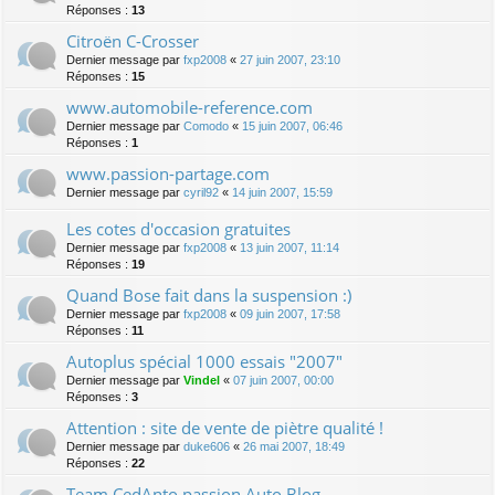
Réponses :
13
Citroën C-Crosser
Dernier message par
fxp2008
«
27 juin 2007, 23:10
Réponses :
15
www.automobile-reference.com
Dernier message par
Comodo
«
15 juin 2007, 06:46
Réponses :
1
www.passion-partage.com
Dernier message par
cyril92
«
14 juin 2007, 15:59
Les cotes d'occasion gratuites
Dernier message par
fxp2008
«
13 juin 2007, 11:14
Réponses :
19
Quand Bose fait dans la suspension :)
Dernier message par
fxp2008
«
09 juin 2007, 17:58
Réponses :
11
Autoplus spécial 1000 essais "2007"
Dernier message par
Vindel
«
07 juin 2007, 00:00
Réponses :
3
Attention : site de vente de piètre qualité !
Dernier message par
duke606
«
26 mai 2007, 18:49
Réponses :
22
Team CedAnto passion Auto Blog