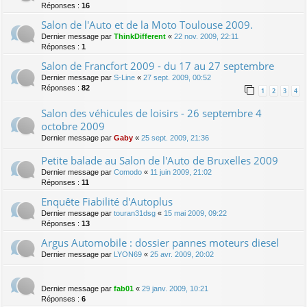
Réponses :
16
Salon de l'Auto et de la Moto Toulouse 2009.
Dernier message par
ThinkDifferent
«
22 nov. 2009, 22:11
Réponses :
1
Salon de Francfort 2009 - du 17 au 27 septembre
Dernier message par
S-Line
«
27 sept. 2009, 00:52
Réponses :
82
1
2
3
4
Salon des véhicules de loisirs - 26 septembre 4
octobre 2009
Dernier message par
Gaby
«
25 sept. 2009, 21:36
Petite balade au Salon de l'Auto de Bruxelles 2009
Dernier message par
Comodo
«
11 juin 2009, 21:02
Réponses :
11
Enquête Fiabilité d'Autoplus
Dernier message par
touran31dsg
«
15 mai 2009, 09:22
Réponses :
13
Argus Automobile : dossier pannes moteurs diesel
Dernier message par
LYON69
«
25 avr. 2009, 20:02
Dernier message par
fab01
«
29 janv. 2009, 10:21
Réponses :
6