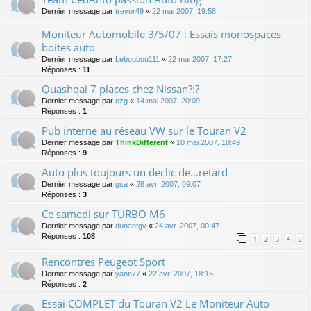
Dernier message par
trevor49
«
22 mai 2007, 19:58
Moniteur Automobile 3/5/07 : Essais monospaces
boites auto
Dernier message par
Leboubou111
«
22 mai 2007, 17:27
Réponses :
11
Quashqai 7 places chez Nissan?:?
Dernier message par
ozg
«
14 mai 2007, 20:09
Réponses :
1
Pub interne au réseau VW sur le Touran V2
Dernier message par
ThinkDifferent
«
10 mai 2007, 10:49
Réponses :
9
Auto plus toujours un déclic de...retard
Dernier message par
gsa
«
28 avr. 2007, 09:07
Réponses :
3
Ce samedi sur TURBO M6
Dernier message par
dunantgv
«
24 avr. 2007, 00:47
Réponses :
108
1
2
3
4
5
Rencontres Peugeot Sport
Dernier message par
yann77
«
22 avr. 2007, 18:15
Réponses :
2
Essai COMPLET du Touran V2 Le Moniteur Auto