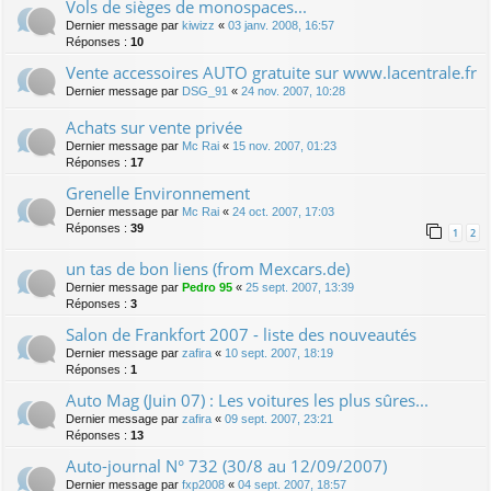
Vols de sièges de monospaces...
Dernier message par
kiwizz
«
03 janv. 2008, 16:57
Réponses :
10
Vente accessoires AUTO gratuite sur www.lacentrale.fr
Dernier message par
DSG_91
«
24 nov. 2007, 10:28
Achats sur vente privée
Dernier message par
Mc Rai
«
15 nov. 2007, 01:23
Réponses :
17
Grenelle Environnement
Dernier message par
Mc Rai
«
24 oct. 2007, 17:03
Réponses :
39
1
2
un tas de bon liens (from Mexcars.de)
Dernier message par
Pedro 95
«
25 sept. 2007, 13:39
Réponses :
3
Salon de Frankfort 2007 - liste des nouveautés
Dernier message par
zafira
«
10 sept. 2007, 18:19
Réponses :
1
Auto Mag (Juin 07) : Les voitures les plus sûres...
Dernier message par
zafira
«
09 sept. 2007, 23:21
Réponses :
13
Auto-journal N° 732 (30/8 au 12/09/2007)
Dernier message par
fxp2008
«
04 sept. 2007, 18:57