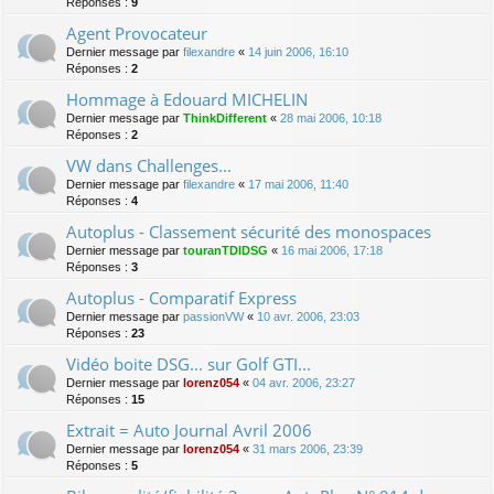
Réponses :
9
Agent Provocateur
Dernier message par
filexandre
«
14 juin 2006, 16:10
Réponses :
2
Hommage à Edouard MICHELIN
Dernier message par
ThinkDifferent
«
28 mai 2006, 10:18
Réponses :
2
VW dans Challenges...
Dernier message par
filexandre
«
17 mai 2006, 11:40
Réponses :
4
Autoplus - Classement sécurité des monospaces
Dernier message par
touranTDIDSG
«
16 mai 2006, 17:18
Réponses :
3
Autoplus - Comparatif Express
Dernier message par
passionVW
«
10 avr. 2006, 23:03
Réponses :
23
Vidéo boite DSG... sur Golf GTI...
Dernier message par
lorenz054
«
04 avr. 2006, 23:27
Réponses :
15
Extrait = Auto Journal Avril 2006
Dernier message par
lorenz054
«
31 mars 2006, 23:39
Réponses :
5