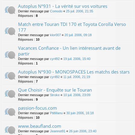
Autoplus N°931 - La vérité sur vos voitures
Dernier message par
Comodo
«
25 juil. 2006, 21:35
Réponses :
8
Match entre Touran TDI 170 et Toyota Corolla Verso
177
Dernier message par
klor007
«
20 juil. 2006, 09:18
Réponses :
10
Vacances Confiance - Un lien intéressant avant de
partir
Dernier message par
cyril92
«
19 juil. 2006, 15:40
Réponses :
1
Autoplus N°930 - MONOSPACES Les matchs des stars
Dernier message par
cyril92
«
11 juil. 2006, 21:19
Réponses :
7
Que Choisir - Enquête sur le Touran
Dernier message par
Stroke
«
10 juil. 2006, 23:09
Réponses :
9
passion-focus.com
Dernier message par
PtitManu
«
30 juin 2006, 16:18
Réponses :
10
www.beaufland.com
Dernier message par
Jeannot91
«
26 juin 2006, 23:40