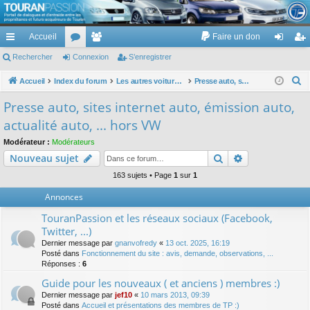
TouranPassion
Accueil
Faire un don
Le forum des propriétaires ou futurs acquéreurs du Volkswagen Touran
cc
Rechercher
or
Connexion
e
S’enregistrer
on
’e
ès
u
m
ne
nr
R
Accueil
Index du forum
Les autres voitures et ce qui touche à la voiture
Presse auto, sites internet auto, émission auto, actualité auto, ... hors VW
e
ra
m
br
xi
eg
Presse auto, sites internet auto, émission auto,
c
pi
s
es
on
ist
actualité auto, ... hors VW
h
de
re
e
Modérateur :
Modérateurs
Rechercher
Recherche av
Nouveau sujet
r
r
c
163 sujets • Page
1
sur
1
h
Annonces
e
TouranPassion et les réseaux sociaux (Facebook,
r
Twitter, ...)
Dernier message par
gnanvofredy
«
13 oct. 2025, 16:19
Posté dans
Fonctionnement du site : avis, demande, observations, ...
Réponses :
6
Guide pour les nouveaux ( et anciens ) membres :)
Dernier message par
jef10
«
10 mars 2013, 09:39
Posté dans
Accueil et présentations des membres de TP :)