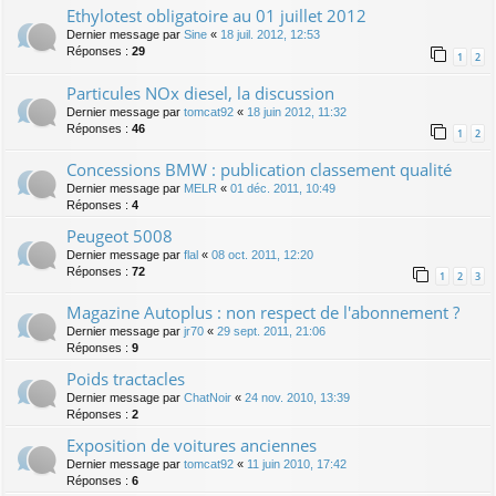
Ethylotest obligatoire au 01 juillet 2012
Dernier message par
Sine
«
18 juil. 2012, 12:53
Réponses :
29
1
2
Particules NOx diesel, la discussion
Dernier message par
tomcat92
«
18 juin 2012, 11:32
Réponses :
46
1
2
Concessions BMW : publication classement qualité
Dernier message par
MELR
«
01 déc. 2011, 10:49
Réponses :
4
Peugeot 5008
Dernier message par
flal
«
08 oct. 2011, 12:20
Réponses :
72
1
2
3
Magazine Autoplus : non respect de l'abonnement ?
Dernier message par
jr70
«
29 sept. 2011, 21:06
Réponses :
9
Poids tractacles
Dernier message par
ChatNoir
«
24 nov. 2010, 13:39
Réponses :
2
Exposition de voitures anciennes
Dernier message par
tomcat92
«
11 juin 2010, 17:42
Réponses :
6