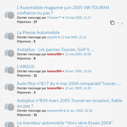
L'Automobile magazine juin 2005 VW TOURAN
confiance ou pas ?
Dernier message par
Thomax***
«
15 mai 2005, 11:17
Réponses :
27
1
2
La Presse Automobile
Dernier message par
peps83
«
12 mai 2005, 22:11
Réponses :
5
Autoplus - Les pannes Touran, Golf V, ...
Dernier message par
lorenz054
«
12 mai 2005, 20:50
Réponses :
8
L'ARGUS
Dernier message par
lorenz054
«
29 avr. 2005, 15:16
Réponses :
11
Auto Plus n°817 du 4 mai 2004 comparatif Touran ....
Dernier message par
lorenz054
«
22 avr. 2005, 11:28
Réponses :
3
Autoplus n°859 mars 2005 Touran en occasion, fiable
ou pas ?
Dernier message par
passionVW
«
21 avr. 2005, 22:26
Réponses :
11
Le moniteur automobile "Hors série Essais 2004"