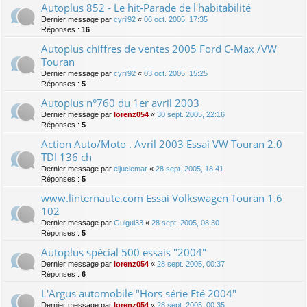
Autoplus 852 - Le hit-Parade de l'habitabilité
Dernier message par
cyril92
«
06 oct. 2005, 17:35
Réponses :
16
Autoplus chiffres de ventes 2005 Ford C-Max /VW
Touran
Dernier message par
cyril92
«
03 oct. 2005, 15:25
Réponses :
5
Autoplus n°760 du 1er avril 2003
Dernier message par
lorenz054
«
30 sept. 2005, 22:16
Réponses :
5
Action Auto/Moto . Avril 2003 Essai VW Touran 2.0
TDI 136 ch
Dernier message par
eljuclemar
«
28 sept. 2005, 18:41
Réponses :
5
www.linternaute.com Essai Volkswagen Touran 1.6
102
Dernier message par
Guigui33
«
28 sept. 2005, 08:30
Réponses :
5
Autoplus spécial 500 essais "2004"
Dernier message par
lorenz054
«
28 sept. 2005, 00:37
Réponses :
6
L'Argus automobile "Hors série Eté 2004"
Dernier message par
lorenz054
«
28 sept. 2005, 00:35