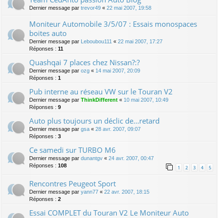
Dernier message par
trevor49
«
22 mai 2007, 19:58
Moniteur Automobile 3/5/07 : Essais monospaces
boites auto
Dernier message par
Leboubou111
«
22 mai 2007, 17:27
Réponses :
11
Quashqai 7 places chez Nissan?:?
Dernier message par
ozg
«
14 mai 2007, 20:09
Réponses :
1
Pub interne au réseau VW sur le Touran V2
Dernier message par
ThinkDifferent
«
10 mai 2007, 10:49
Réponses :
9
Auto plus toujours un déclic de...retard
Dernier message par
gsa
«
28 avr. 2007, 09:07
Réponses :
3
Ce samedi sur TURBO M6
Dernier message par
dunantgv
«
24 avr. 2007, 00:47
Réponses :
108
1
2
3
4
5
Rencontres Peugeot Sport
Dernier message par
yann77
«
22 avr. 2007, 18:15
Réponses :
2
Essai COMPLET du Touran V2 Le Moniteur Auto