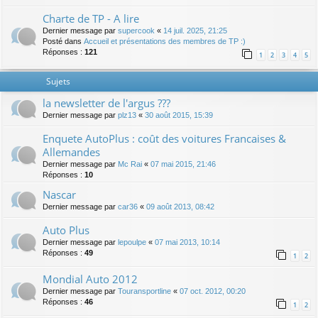
Charte de TP - A lire
Dernier message par
supercook
«
14 juil. 2025, 21:25
Posté dans
Accueil et présentations des membres de TP :)
Réponses :
121
1
2
3
4
5
Sujets
la newsletter de l'argus ???
Dernier message par
plz13
«
30 août 2015, 15:39
Enquete AutoPlus : coût des voitures Francaises &
Allemandes
Dernier message par
Mc Rai
«
07 mai 2015, 21:46
Réponses :
10
Nascar
Dernier message par
car36
«
09 août 2013, 08:42
Auto Plus
Dernier message par
lepoulpe
«
07 mai 2013, 10:14
Réponses :
49
1
2
Mondial Auto 2012
Dernier message par
Touransportline
«
07 oct. 2012, 00:20
Réponses :
46
1
2