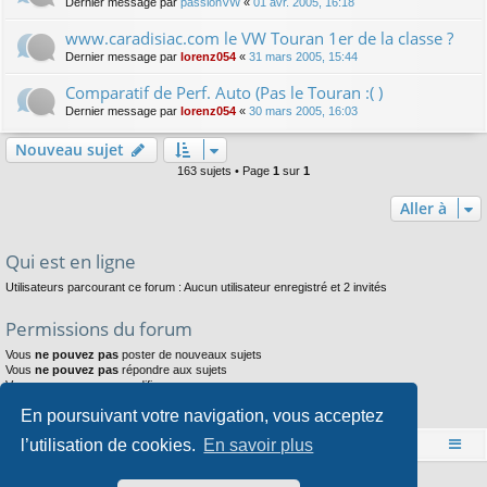
Dernier message par
passionVW
«
01 avr. 2005, 16:18
www.caradisiac.com le VW Touran 1er de la classe ?
Dernier message par
lorenz054
«
31 mars 2005, 15:44
Comparatif de Perf. Auto (Pas le Touran :( )
Dernier message par
lorenz054
«
30 mars 2005, 16:03
Nouveau sujet
163 sujets • Page
1
sur
1
Aller à
Qui est en ligne
Utilisateurs parcourant ce forum : Aucun utilisateur enregistré et 2 invités
Permissions du forum
Vous
ne pouvez pas
poster de nouveaux sujets
Vous
ne pouvez pas
répondre aux sujets
Vous
ne pouvez pas
modifier vos messages
Vous
ne pouvez pas
supprimer vos messages
En poursuivant votre navigation, vous acceptez
Vous
ne pouvez pas
joindre des fichiers
l’utilisation de cookies.
En savoir plus
Accueil
Index du forum
Développé par
phpBB
® Forum Software © phpBB Limited