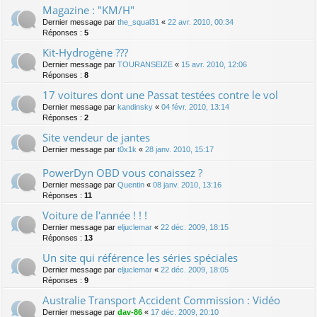
Magazine : "KM/H"
Dernier message par
the_squal31
«
22 avr. 2010, 00:34
Réponses :
5
Kit-Hydrogène ???
Dernier message par
TOURANSEIZE
«
15 avr. 2010, 12:06
Réponses :
8
17 voitures dont une Passat testées contre le vol
Dernier message par
kandinsky
«
04 févr. 2010, 13:14
Réponses :
2
Site vendeur de jantes
Dernier message par
t0x1k
«
28 janv. 2010, 15:17
PowerDyn OBD vous conaissez ?
Dernier message par
Quentin
«
08 janv. 2010, 13:16
Réponses :
11
Voiture de l'année ! ! !
Dernier message par
eljuclemar
«
22 déc. 2009, 18:15
Réponses :
13
Un site qui référence les séries spéciales
Dernier message par
eljuclemar
«
22 déc. 2009, 18:05
Réponses :
9
Australie Transport Accident Commission : Vidéo
Dernier message par
dav-86
«
17 déc. 2009, 20:10