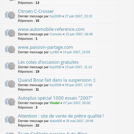
Réponses :
13
Citroën C-Crosser
Dernier message par
fxp2008
«
27 juin 2007, 23:10
Réponses :
15
www.automobile-reference.com
Dernier message par
Comodo
«
15 juin 2007, 06:46
Réponses :
1
www.passion-partage.com
Dernier message par
cyril92
«
14 juin 2007, 15:59
Les cotes d'occasion gratuites
Dernier message par
fxp2008
«
13 juin 2007, 11:14
Réponses :
19
Quand Bose fait dans la suspension :)
Dernier message par
fxp2008
«
09 juin 2007, 17:58
Réponses :
11
Autoplus spécial 1000 essais "2007"
Dernier message par
Vindel
«
07 juin 2007, 00:00
Réponses :
3
Attention : site de vente de piètre qualité !
Dernier message par
duke606
«
26 mai 2007, 18:49
Réponses :
22
Team CedAnto passion Auto Blog