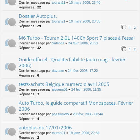
Dernier message par
touran21
«
10 mars 2006, 23:40
Réponses :
22
Dossier Autoplus.
Dernier message par
touran21
«
10 mars 2006, 23:35
Réponses :
29
1
2
M6 Turbo - Touran 2.0L 140Ch Sport 7 places à l'essai
Dernier message par
Satanas
«
24 févr. 2006, 23:21
Réponses :
32
1
2
Guide officiel - Qualité/fiabilité (auto mag - février
2006)
Dernier message par
davcam
«
24 févr. 2006, 17:22
Réponses :
6
tests-achats Belgique numero d'avril 2005
Dernier message par
alpsena01
«
24 févr. 2006, 11:35
Réponses :
3
Auto Turbo, le guide comparatif Monospaces, Février
2006
Dernier message par
passionVW
«
20 févr. 2006, 00:44
Réponses :
4
autoplus du 17/01/2006
Dernier message par
touran21
«
19 janv. 2006, 22:34
Réponses :
2