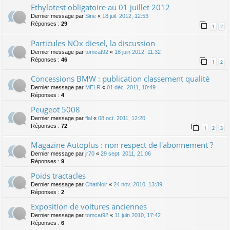
Ethylotest obligatoire au 01 juillet 2012
Dernier message par
Sine
«
18 juil. 2012, 12:53
Réponses :
29
1
2
Particules NOx diesel, la discussion
Dernier message par
tomcat92
«
18 juin 2012, 11:32
Réponses :
46
1
2
Concessions BMW : publication classement qualité
Dernier message par
MELR
«
01 déc. 2011, 10:49
Réponses :
4
Peugeot 5008
Dernier message par
flal
«
08 oct. 2011, 12:20
Réponses :
72
1
2
3
Magazine Autoplus : non respect de l'abonnement ?
Dernier message par
jr70
«
29 sept. 2011, 21:06
Réponses :
9
Poids tractacles
Dernier message par
ChatNoir
«
24 nov. 2010, 13:39
Réponses :
2
Exposition de voitures anciennes
Dernier message par
tomcat92
«
11 juin 2010, 17:42
Réponses :
6