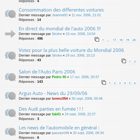
Réponses :
4
Consommation des differentes voitures
Dernier message par
Jeannot91
«
11 nov. 2006, 21:01
Réponses :
14
En direct du mondial de l'auto 2006 !!!
Dernier message par
Stroke
«
15 nov. 2006, 14:54
Réponses :
496
1
17
18
19
20
…
Votez pour la plus belle voiture du Mondial 2006
Dernier message par
Stroke
«
29 oct. 2006, 10:13
Réponses :
43
1
2
Salon de l'Auto Paris 2006
Dernier message par
Pedro 95
«
17 oct. 2006, 20:37
Réponses :
143
1
2
3
4
5
6
Argus Auto - News du 29/09/06
Dernier message par
lorenz054
«
30 sept. 2006, 00:46
Des Audi parties en fumée ! ! !
Dernier message par
fab01
«
24 sept. 2006, 22:27
Réponses :
3
Les news de l'automobile en général :
Dernier message par
passionVW
«
20 sept. 2006, 09:34
Réponses :
6