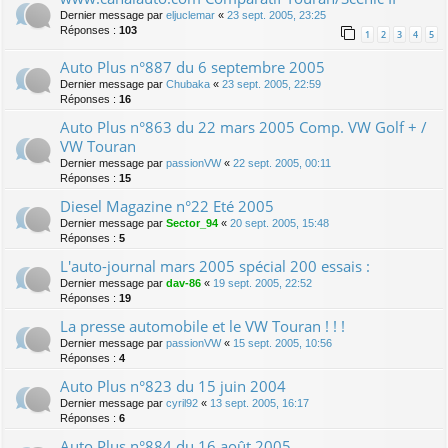
Dernier message par
eljuclemar
«
23 sept. 2005, 23:25
Réponses :
103
1
2
3
4
5
Auto Plus n°887 du 6 septembre 2005
Dernier message par
Chubaka
«
23 sept. 2005, 22:59
Réponses :
16
Auto Plus n°863 du 22 mars 2005 Comp. VW Golf + /
VW Touran
Dernier message par
passionVW
«
22 sept. 2005, 00:11
Réponses :
15
Diesel Magazine n°22 Eté 2005
Dernier message par
Sector_94
«
20 sept. 2005, 15:48
Réponses :
5
L'auto-journal mars 2005 spécial 200 essais :
Dernier message par
dav-86
«
19 sept. 2005, 22:52
Réponses :
19
La presse automobile et le VW Touran ! ! !
Dernier message par
passionVW
«
15 sept. 2005, 10:56
Réponses :
4
Auto Plus n°823 du 15 juin 2004
Dernier message par
cyril92
«
13 sept. 2005, 16:17
Réponses :
6
Auto Plus n°884 du 16 août 2005