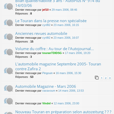
Bilan qualité/fiabilité 3 ans - AutoPlus N° 914 du
14/03/06
Dernier message par
jef10
«
29 mars 2006, 08:46
Réponses :
8
Le Touran dans la presse non spécialisée
Dernier message par
cyril92
«
23 mars 2006, 16:15
Anciennes revues automobile
Dernier message par
cyril92
«
23 mars 2006, 16:07
Réponses :
15
Volume du coffre : Au tour de l'Autojournal...
Dernier message par
touranTDIDSG
«
17 mars 2006, 19:20
Réponses :
3
L'automobile magazine Septembre 2005- Touran
contre Zafira 2
Dernier message par
Pingouin
«
16 mars 2006, 15:30
Réponses :
53
1
2
3
Automobile Magazine - Mars 2006
Dernier message par
vavavoum
«
14 mars 2006, 13:53
Dernier message par
Vindel
«
12 mars 2006, 23:00
Nouveau Touran en préparation selon autozeitung ? ? ?