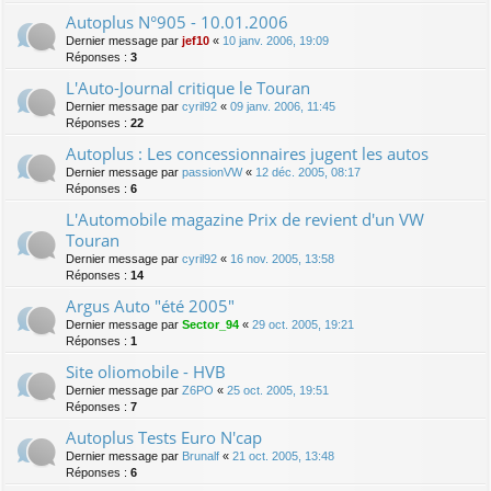
Autoplus N°905 - 10.01.2006
Dernier message par
jef10
«
10 janv. 2006, 19:09
Réponses :
3
L'Auto-Journal critique le Touran
Dernier message par
cyril92
«
09 janv. 2006, 11:45
Réponses :
22
Autoplus : Les concessionnaires jugent les autos
Dernier message par
passionVW
«
12 déc. 2005, 08:17
Réponses :
6
L'Automobile magazine Prix de revient d'un VW
Touran
Dernier message par
cyril92
«
16 nov. 2005, 13:58
Réponses :
14
Argus Auto "été 2005"
Dernier message par
Sector_94
«
29 oct. 2005, 19:21
Réponses :
1
Site oliomobile - HVB
Dernier message par
Z6PO
«
25 oct. 2005, 19:51
Réponses :
7
Autoplus Tests Euro N'cap
Dernier message par
Brunalf
«
21 oct. 2005, 13:48
Réponses :
6