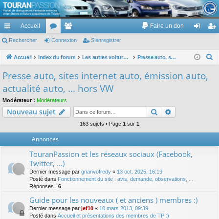
TouranPassion
Accueil
Faire un don
Le forum des propriétaires ou futurs acquéreurs du Volkswagen Touran
cc
Rechercher
or
Connexion
e
S’enregistrer
on
’e
ès
u
m
ne
nr
R
Accueil
Index du forum
Les autres voitures et ce qui touche à la voiture
Presse auto, sites internet auto, émission auto, actualité auto, ... hors VW
e
ra
m
br
xi
eg
Presse auto, sites internet auto, émission auto,
c
pi
s
es
on
ist
actualité auto, ... hors VW
h
de
re
e
Modérateur :
Modérateurs
Rechercher
Recherche av
Nouveau sujet
r
r
c
163 sujets • Page
1
sur
1
h
Annonces
e
TouranPassion et les réseaux sociaux (Facebook,
r
Twitter, ...)
Dernier message par
gnanvofredy
«
13 oct. 2025, 16:19
Posté dans
Fonctionnement du site : avis, demande, observations, ...
Réponses :
6
Guide pour les nouveaux ( et anciens ) membres :)
Dernier message par
jef10
«
10 mars 2013, 09:39
Posté dans
Accueil et présentations des membres de TP :)