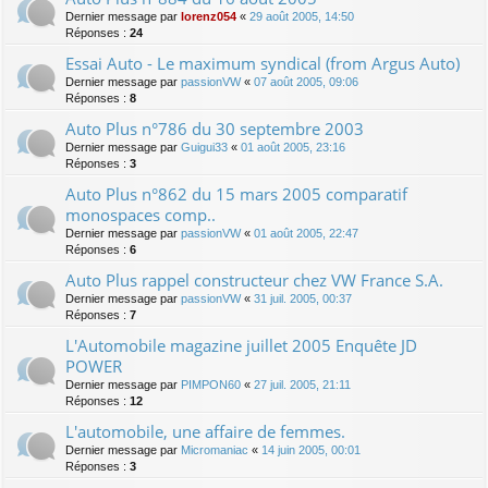
Dernier message par
lorenz054
«
29 août 2005, 14:50
Réponses :
24
Essai Auto - Le maximum syndical (from Argus Auto)
Dernier message par
passionVW
«
07 août 2005, 09:06
Réponses :
8
Auto Plus n°786 du 30 septembre 2003
Dernier message par
Guigui33
«
01 août 2005, 23:16
Réponses :
3
Auto Plus n°862 du 15 mars 2005 comparatif
monospaces comp..
Dernier message par
passionVW
«
01 août 2005, 22:47
Réponses :
6
Auto Plus rappel constructeur chez VW France S.A.
Dernier message par
passionVW
«
31 juil. 2005, 00:37
Réponses :
7
L'Automobile magazine juillet 2005 Enquête JD
POWER
Dernier message par
PIMPON60
«
27 juil. 2005, 21:11
Réponses :
12
L'automobile, une affaire de femmes.
Dernier message par
Micromaniac
«
14 juin 2005, 00:01
Réponses :
3