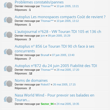
Problèmes constatés/pannes
Dernier message par
Thomax***
«
10 juin 2005, 13:21
Réponses :
1
Autoplus Les monospaces compacts Coût de revient ?
Dernier message par
Thomax***
«
10 juin 2005, 13:12
Réponses :
1
L'autojournal n°628 - VW Touran TDI 105 et 136 ch
Dernier message par
jsm
«
09 juin 2005, 15:29
Réponses :
3
Autoplus n° 856 Le Touran TDI 90 ch face à ses
concurrents
Dernier message par
Brunalf
«
07 juin 2005, 13:40
Réponses :
7
Autoplus n°872 du 24 juin 2005 Fiabilité des TDI
Dernier message par
Thomax***
«
28 mai 2005, 17:20
Réponses :
12
Noms de domaines
Dernier message par
Robs67
«
26 mai 2005, 17:15
Réponses :
2
Nasa World Wind - Pour prevoir ses balades en
Touran...
Dernier message par
Sector_94
«
24 mai 2005, 19:35