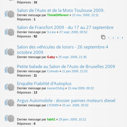
Réponses :
16
Salon de l'Auto et de la Moto Toulouse 2009.
Dernier message par
ThinkDifferent
«
22 nov. 2009, 22:11
Réponses :
1
Salon de Francfort 2009 - du 17 au 27 septembre
Dernier message par
S-Line
«
27 sept. 2009, 00:52
Réponses :
82
1
2
3
4
Salon des véhicules de loisirs - 26 septembre 4
octobre 2009
Dernier message par
Gaby
«
25 sept. 2009, 21:36
Petite balade au Salon de l'Auto de Bruxelles 2009
Dernier message par
Comodo
«
11 juin 2009, 21:02
Réponses :
11
Enquête Fiabilité d'Autoplus
Dernier message par
touran31dsg
«
15 mai 2009, 09:22
Réponses :
13
Argus Automobile : dossier pannes moteurs diesel
Dernier message par
LYON69
«
25 avr. 2009, 20:02
Dernier message par
fab01
«
29 janv. 2009, 10:21
Réponses :
6