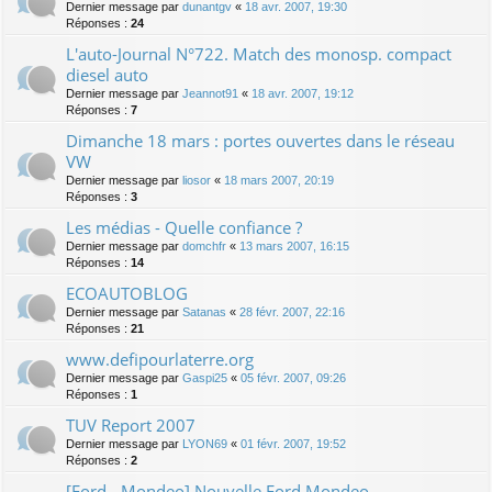
Dernier message par
dunantgv
«
18 avr. 2007, 19:30
Réponses :
24
L'auto-Journal N°722. Match des monosp. compact
diesel auto
Dernier message par
Jeannot91
«
18 avr. 2007, 19:12
Réponses :
7
Dimanche 18 mars : portes ouvertes dans le réseau
VW
Dernier message par
liosor
«
18 mars 2007, 20:19
Réponses :
3
Les médias - Quelle confiance ?
Dernier message par
domchfr
«
13 mars 2007, 16:15
Réponses :
14
ECOAUTOBLOG
Dernier message par
Satanas
«
28 févr. 2007, 22:16
Réponses :
21
www.defipourlaterre.org
Dernier message par
Gaspi25
«
05 févr. 2007, 09:26
Réponses :
1
TUV Report 2007
Dernier message par
LYON69
«
01 févr. 2007, 19:52
Réponses :
2
[Ford - Mondeo] Nouvelle Ford Mondeo