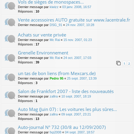
Vols de sièges de monospaces...
Dernier message par
kiwizz
«
03 janv. 2008, 16:57
Réponses :
10
Vente accessoires AUTO gratuite sur www.lacentrale.fr
Dernier message par
DSG_91
«
24 nov. 2007, 10:28
Achats sur vente privée
Dernier message par
Mc Rai
«
15 nov. 2007, 01:23
Réponses :
17
Grenelle Environnement
Dernier message par
Mc Rai
«
24 oct. 2007, 17:03
Réponses :
39
1
2
un tas de bon liens (from Mexcars.de)
Dernier message par
Pedro 95
«
25 sept. 2007, 13:39
Réponses :
3
Salon de Frankfort 2007 - liste des nouveautés
Dernier message par
zafira
«
10 sept. 2007, 18:19
Réponses :
1
Auto Mag (Juin 07) : Les voitures les plus sûres...
Dernier message par
zafira
«
09 sept. 2007, 23:21
Réponses :
13
Auto-journal N° 732 (30/8 au 12/09/2007)
Dernier message par
fxp2008
«
04 sept. 2007, 18:57