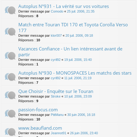
Autoplus N°931 - La vérité sur vos voitures
Dernier message par
Comodo
«
25 juil. 2006, 21:35
Réponses :
8
Match entre Touran TDI 170 et Toyota Corolla Verso
177
Dernier message par
klor007
«
20 juil. 2006, 09:18
Réponses :
10
Vacances Confiance - Un lien intéressant avant de
partir
Dernier message par
cyril92
«
19 juil. 2006, 15:40
Réponses :
1
Autoplus N°930 - MONOSPACES Les matchs des stars
Dernier message par
cyril92
«
11 juil. 2006, 21:19
Réponses :
7
Que Choisir - Enquête sur le Touran
Dernier message par
Stroke
«
10 juil. 2006, 23:09
Réponses :
9
passion-focus.com
Dernier message par
PtitManu
«
30 juin 2006, 16:18
Réponses :
10
www.beaufland.com
Dernier message par
Jeannot91
«
26 juin 2006, 23:40