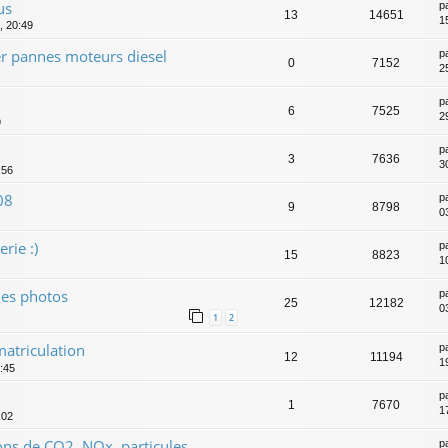
us
p
13
14651
1
, 20:49
er pannes moteurs diesel
p
0
7152
2
p
6
7525
2
9
p
3
7636
3
:56
08
p
9
8798
0
rie :)
p
15
8823
1
ues photos
p
25
12182
0
1
2
matriculation
p
12
11194
1
:45
p
1
7670
1
:02
ons de CO2, NOx, particules....
p