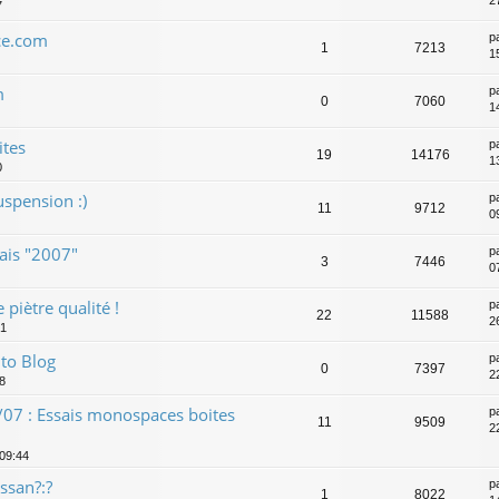
2
7
ce.com
p
1
7213
1
m
p
0
7060
1
ites
p
19
14176
1
0
uspension :)
p
11
9712
0
ais "2007"
p
3
7446
0
 piètre qualité !
p
22
11588
2
31
to Blog
p
0
7397
2
8
07 : Essais monospaces boites
p
11
9509
2
 09:44
ssan?:?
p
1
8022