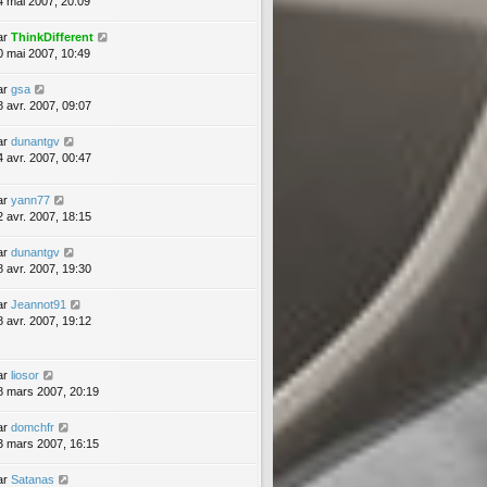
4 mai 2007, 20:09
ar
ThinkDifferent
0 mai 2007, 10:49
ar
gsa
8 avr. 2007, 09:07
ar
dunantgv
4 avr. 2007, 00:47
ar
yann77
2 avr. 2007, 18:15
ar
dunantgv
8 avr. 2007, 19:30
ar
Jeannot91
8 avr. 2007, 19:12
ar
liosor
8 mars 2007, 20:19
ar
domchfr
3 mars 2007, 16:15
ar
Satanas