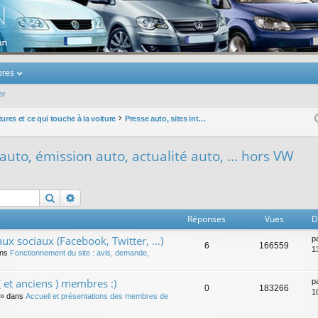
u Volkswagen Touran
res
er
ures et ce qui touche à la voiture
Presse auto, sites internet auto, émission auto, actualité auto, ... hors VW
 auto, émission auto, actualité auto, ... hors VW
Rechercher
Recherche avancée
Réponses
Vues
D
ux sociaux (Facebook, Twitter, ...)
p
6
166559
1
ans
Fonctionnement du site : avis, demande,
 et anciens ) membres :)
p
0
183266
1
» dans
Accueil et présentations des membres de