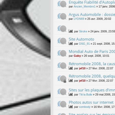
Enquête Fiabilité d'Autopl
par
Ancien_Membre1
»
17 janv. 2006
Argus Automobile : dossi
par
LYON69
»
25 avr. 2009, 20:02
par
Stroke
»
24 janv. 2009, 23:5
Site Automoto
par
DSG_91
»
21 sept. 2008, 15
Mondial Auto de Paris 20
par
Gaby
»
26 sept. 2008, 10:01
Rétromobile 2008, la cause
par
jef10
»
27 févr. 2008, 22:07
Rétromobile 2008, quelq
par
jef10
»
27 févr. 2008, 22:07
Sites sur les plaques d'im
par
Titi la Bulle
»
29 mai 2006, 15
Photos autos sur internet
par
sombody
»
16 févr. 2008, 17
Site anglais sur les émissi