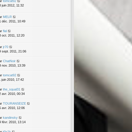
ar
tomcat92
8 juin 2012, 11:32
ar
MELR
1 déc. 2011, 10:49
ar
flal
8 oct. 2011, 12:20
ar
jr70
9 sept. 2011, 21:06
ar
ChatNoir
4 nov. 2010, 13:39
ar
tomcat92
1 juin 2010, 17:42
ar
the_squal31
2 avr. 2010, 00:34
ar
TOURANSEIZE
5 avr. 2010, 12:06
ar
kandinsky
4 févr. 2010, 13:14
ar
t0x1k