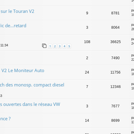
1
sur le Touran V2
p
9
8781
1
ic de...retard
p
3
8064
2
p
108
36625
2
 11:34
1
2
3
4
5
p
2
7490
2
 V2 Le Moniteur Auto
p
24
11756
1
tch des monosp. compact diesel
p
7
12346
1
53
s ouvertes dans le réseau VW
p
3
7677
1
ance ?
p
14
8699
1
p