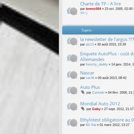
Charte de TP - A lire
par
lorenz054
»
23 oct. 2005, 02:00
TP :)
Sujets
la newsletter de l'argus ???
par
plz13
»
30 août 2015, 15:39
Enquete AutoPlus : coût d
Allemandes
par
frenchy_daddy
»
14 janv. 2014, 
Nascar
par
car36
»
09 août 2013, 08:42
Auto Plus
par
Comodo
»
04 févr. 2008, 21:
Mondial Auto 2012
par
Gaby
»
27 sept. 2012, 21:17
Ethylotest obligatoire au 0
par
Mc Rai
»
01 mars 2012, 13:27