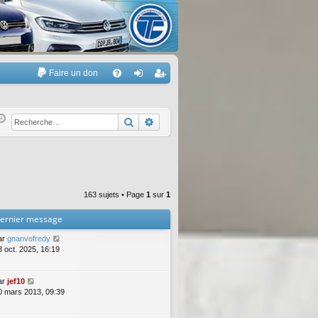
Faire un don
A
FA
on
’e
Q
ne
nr
Rechercher
Recherche avancée
xi
eg
on
ist
re
163 sujets • Page
1
sur
1
r
ernier message
ar
gnanvofredy
3 oct. 2025, 16:19
ar
jef10
0 mars 2013, 09:39