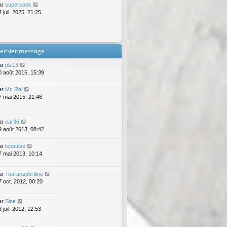
ar
supercook
 juil. 2025, 21:25
ernier message
ar
plz13
0 août 2015, 15:39
ar
Mc Rai
7 mai 2015, 21:46
ar
car36
9 août 2013, 08:42
ar
lepoulpe
7 mai 2013, 10:14
ar
Touransportline
7 oct. 2012, 00:20
ar
Sine
 juil. 2012, 12:53