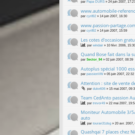
par
Papa OURS
»
24 juin 2007, 17:2
www.automobile-referen
par
cyril92
»
14 juin 2007, 16:30
www.passion-partage.co
par
cyril92
»
14 juin 2007, 15:59
Les cotes d'occasion gratu
par
windair
»
10 févr. 2006, 15:3
Quand Bose fait dans la s
par
Sector_94
»
02 juin 2007, 08:39
Autoplus spécial 1000 ess
par
passionVW
»
05 juin 2007, 22:32
Attention : site de vente de
par
duke606
»
15 mai 2007, 09:
Team CedAnto passion Au
par
trevor49
»
22 mai 2007, 19:5
Moniteur Automobile 3/5/
auto
par
touran31dsg
»
20 avr. 2007,
Quashqai 7 places chez Ni