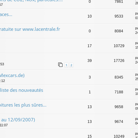
0
7861
2
57
ces...
p
10
9533
0
atuite sur www.lacentrale.fr
p
0
8084
2
p
17
10729
1
p
39
17726
2
:53
1
2
 Mexcars.de)
p
3
8345
2
2:12
 liste des nouveautés
p
1
7188
1
itures les plus sûres...
p
13
9658
0
8 au 12/09/2007)
p
13
9674
0
 11:07
p
15
10249