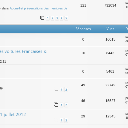
p
121
732034
14
» dans
Accueil et présentations des membres de
1
2
3
4
5
Réponses
Vues
D
p
0
16015
3
es voitures Francaises &
p
10
8443
0
12:21
p
0
5461
0
p
49
22749
0
39
1
2
p
46
15527
0
1
2
1 juillet 2012
p
29
12345
18
1
2