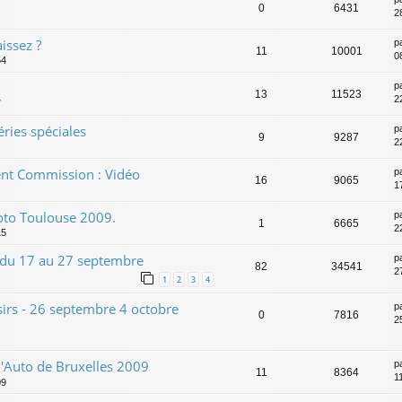
0
6431
2
ssez ?
p
11
10001
0
54
p
13
11523
2
7
éries spéciales
p
9
9287
2
ent Commission : Vidéo
p
16
9065
1
Moto Toulouse 2009.
p
1
6665
2
15
- du 17 au 27 septembre
p
82
34541
2
1
2
3
4
sirs - 26 septembre 4 octobre
p
0
7816
2
l'Auto de Bruxelles 2009
p
11
8364
1
09