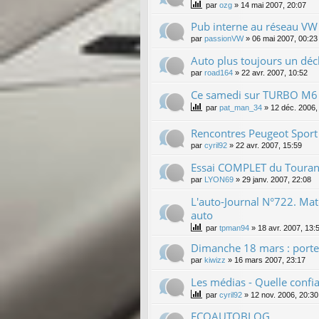
par
ozg
»
14 mai 2007, 20:07
Pub interne au réseau VW 
par
passionVW
»
06 mai 2007, 00:23
Auto plus toujours un décl
par
road164
»
22 avr. 2007, 10:52
Ce samedi sur TURBO M6
par
pat_man_34
»
12 déc. 2006,
Rencontres Peugeot Sport
par
cyril92
»
22 avr. 2007, 15:59
Essai COMPLET du Touran
par
LYON69
»
29 janv. 2007, 22:08
L'auto-Journal N°722. Ma
auto
par
tpman94
»
18 avr. 2007, 13:
Dimanche 18 mars : porte
par
kiwizz
»
16 mars 2007, 23:17
Les médias - Quelle confi
par
cyril92
»
12 nov. 2006, 20:30
ECOAUTOBLOG