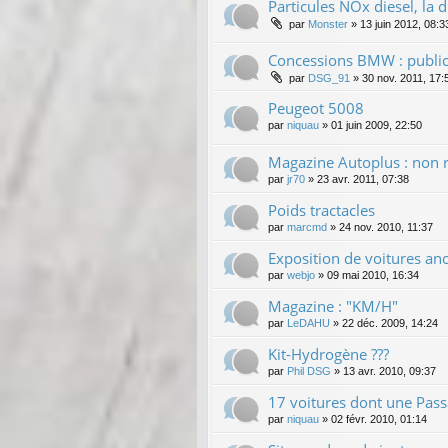
Particules NOx diesel, la 
par
Monster
»
13 juin 2012, 08:3
Concessions BMW : public
par
DSG_91
»
30 nov. 2011, 17:
Peugeot 5008
par
niquau
»
01 juin 2009, 22:50
Magazine Autoplus : non 
par
jr70
»
23 avr. 2011, 07:38
Poids tractacles
par
marcmd
»
24 nov. 2010, 11:37
Exposition de voitures an
par
webjo
»
09 mai 2010, 16:34
Magazine : "KM/H"
par
LeDAHU
»
22 déc. 2009, 14:24
Kit-Hydrogène ???
par
Phil DSG
»
13 avr. 2010, 09:37
17 voitures dont une Passa
par
niquau
»
02 févr. 2010, 01:14