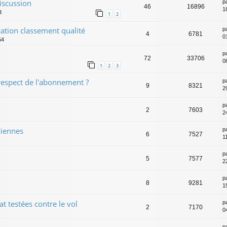
discussion
p
46
16896
1
3
1
2
ation classement qualité
p
4
6781
0
54
p
72
33706
0
1
2
3
respect de l'abonnement ?
p
9
8321
2
p
2
7603
2
ciennes
p
6
7527
1
p
5
7577
2
p
8
9281
1
t testées contre le vol
p
2
7170
0
p