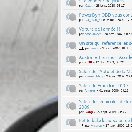
Site vendeur de jantes
par
t0x1k
»
28 janv. 2010, 15:17
PowerDyn OBD vous conai
par
pat_man_34
»
06 déc. 2009, 17:
Voiture de l'année ! ! !
par
passionVW
»
20 nov. 2007, 08:4
Un site qui référence les s
par
liosor
»
30 oct. 2007, 18:35
Australie Transport Accid
par
jef10
»
12 déc. 2009, 08:22
Salon de l'Auto et de la 
par
touran31dsg
»
20 nov. 2009, 20:
Salon de Francfort 2009 
par
Antares
»
01 sept. 2009, 09:21
Salon des véhicules de loi
2009
par
Gaby
»
25 sept. 2009, 21:36
Petite balade au Salon de 
par
Antares
»
17 janv. 2009, 16: