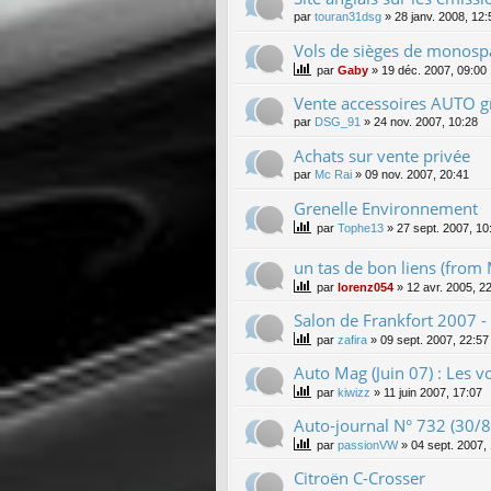
par
touran31dsg
»
28 janv. 2008, 12:
Vols de sièges de monospa
par
Gaby
»
19 déc. 2007, 09:00
Vente accessoires AUTO gr
par
DSG_91
»
24 nov. 2007, 10:28
Achats sur vente privée
par
Mc Rai
»
09 nov. 2007, 20:41
Grenelle Environnement
par
Tophe13
»
27 sept. 2007, 10
un tas de bon liens (from
par
lorenz054
»
12 avr. 2005, 2
Salon de Frankfort 2007 -
par
zafira
»
09 sept. 2007, 22:57
Auto Mag (Juin 07) : Les vo
par
kiwizz
»
11 juin 2007, 17:07
Auto-journal N° 732 (30/
par
passionVW
»
04 sept. 2007,
Citroën C-Crosser