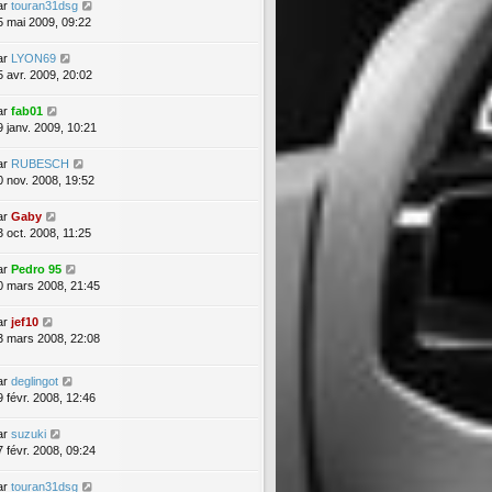
ar
touran31dsg
5 mai 2009, 09:22
ar
LYON69
5 avr. 2009, 20:02
ar
fab01
9 janv. 2009, 10:21
ar
RUBESCH
0 nov. 2008, 19:52
ar
Gaby
3 oct. 2008, 11:25
ar
Pedro 95
0 mars 2008, 21:45
ar
jef10
3 mars 2008, 22:08
ar
deglingot
9 févr. 2008, 12:46
ar
suzuki
7 févr. 2008, 09:24
ar
touran31dsg