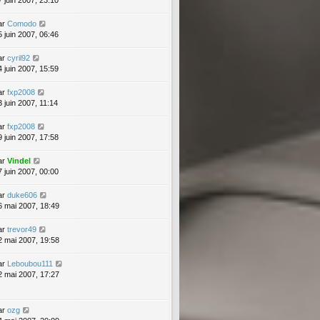
7 juin 2007, 23:10
ar
Comodo
5 juin 2007, 06:46
ar
cyril92
4 juin 2007, 15:59
ar
fxp2008
3 juin 2007, 11:14
ar
fxp2008
9 juin 2007, 17:58
ar
Vindel
7 juin 2007, 00:00
ar
duke606
6 mai 2007, 18:49
ar
trevor49
2 mai 2007, 19:58
ar
Leboubou111
2 mai 2007, 17:27
ar
ozg