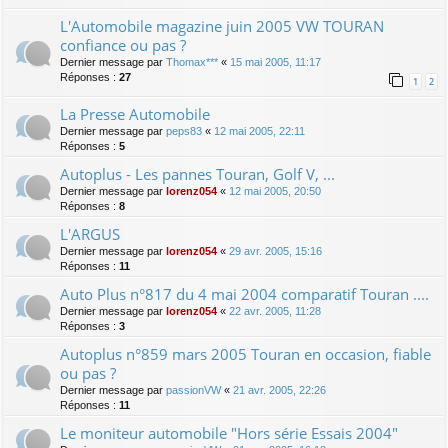
L'Automobile magazine juin 2005 VW TOURAN
confiance ou pas ?
Dernier message par
Thomax***
«
15 mai 2005, 11:17
Réponses :
27
1
2
La Presse Automobile
Dernier message par
peps83
«
12 mai 2005, 22:11
Réponses :
5
Autoplus - Les pannes Touran, Golf V, ...
Dernier message par
lorenz054
«
12 mai 2005, 20:50
Réponses :
8
L'ARGUS
Dernier message par
lorenz054
«
29 avr. 2005, 15:16
Réponses :
11
Auto Plus n°817 du 4 mai 2004 comparatif Touran ....
Dernier message par
lorenz054
«
22 avr. 2005, 11:28
Réponses :
3
Autoplus n°859 mars 2005 Touran en occasion, fiable
ou pas ?
Dernier message par
passionVW
«
21 avr. 2005, 22:26
Réponses :
11
Le moniteur automobile "Hors série Essais 2004"