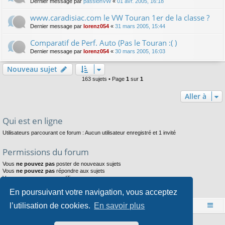
Dernier message par
passionVW
«
01 avr. 2005, 16:18
www.caradisiac.com le VW Touran 1er de la classe ?
Dernier message par
lorenz054
«
31 mars 2005, 15:44
Comparatif de Perf. Auto (Pas le Touran :( )
Dernier message par
lorenz054
«
30 mars 2005, 16:03
Nouveau sujet
163 sujets • Page
1
sur
1
Aller à
Qui est en ligne
Utilisateurs parcourant ce forum : Aucun utilisateur enregistré et 1 invité
Permissions du forum
Vous
ne pouvez pas
poster de nouveaux sujets
Vous
ne pouvez pas
répondre aux sujets
Vous
ne pouvez pas
modifier vos messages
Vous
ne pouvez pas
supprimer vos messages
En poursuivant votre navigation, vous acceptez
Vous
ne pouvez pas
joindre des fichiers
l’utilisation de cookies.
En savoir plus
Accueil
Index du forum
Développé par
phpBB
® Forum Software © phpBB Limited