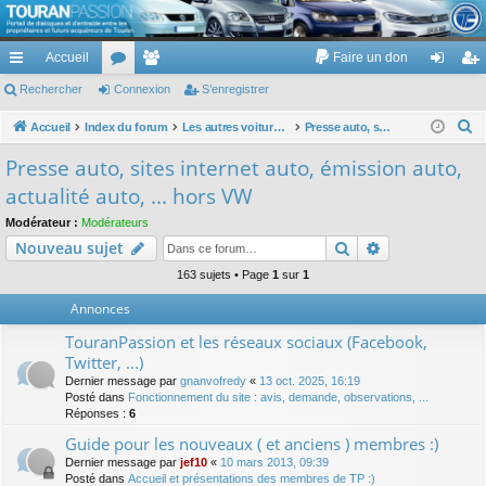
TouranPassion
Accueil
Faire un don
Le forum des propriétaires ou futurs acquéreurs du Volkswagen Touran
cc
Rechercher
or
Connexion
e
S’enregistrer
on
’e
ès
u
m
ne
nr
R
Accueil
Index du forum
Les autres voitures et ce qui touche à la voiture
Presse auto, sites internet auto, émission auto, actualité auto, ... hors VW
e
ra
m
br
xi
eg
Presse auto, sites internet auto, émission auto,
c
pi
s
es
on
ist
actualité auto, ... hors VW
h
de
re
e
Modérateur :
Modérateurs
Rechercher
Recherche av
Nouveau sujet
r
r
c
163 sujets • Page
1
sur
1
h
Annonces
e
TouranPassion et les réseaux sociaux (Facebook,
r
Twitter, ...)
Dernier message par
gnanvofredy
«
13 oct. 2025, 16:19
Posté dans
Fonctionnement du site : avis, demande, observations, ...
Réponses :
6
Guide pour les nouveaux ( et anciens ) membres :)
Dernier message par
jef10
«
10 mars 2013, 09:39
Posté dans
Accueil et présentations des membres de TP :)