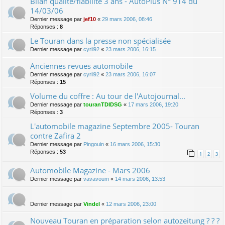
Bilan qualité/fiabilité 3 ans - AutoPlus N° 914 du
14/03/06
Dernier message par
jef10
«
29 mars 2006, 08:46
Réponses :
8
Le Touran dans la presse non spécialisée
Dernier message par
cyril92
«
23 mars 2006, 16:15
Anciennes revues automobile
Dernier message par
cyril92
«
23 mars 2006, 16:07
Réponses :
15
Volume du coffre : Au tour de l'Autojournal...
Dernier message par
touranTDIDSG
«
17 mars 2006, 19:20
Réponses :
3
L'automobile magazine Septembre 2005- Touran
contre Zafira 2
Dernier message par
Pingouin
«
16 mars 2006, 15:30
Réponses :
53
1
2
3
Automobile Magazine - Mars 2006
Dernier message par
vavavoum
«
14 mars 2006, 13:53
Dernier message par
Vindel
«
12 mars 2006, 23:00
Nouveau Touran en préparation selon autozeitung ? ? ?