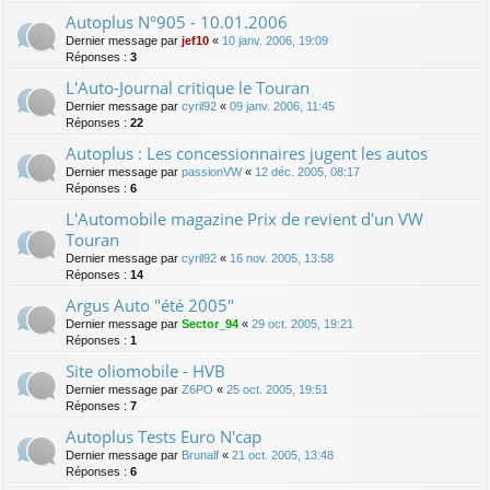
Autoplus N°905 - 10.01.2006
Dernier message par
jef10
«
10 janv. 2006, 19:09
Réponses :
3
L'Auto-Journal critique le Touran
Dernier message par
cyril92
«
09 janv. 2006, 11:45
Réponses :
22
Autoplus : Les concessionnaires jugent les autos
Dernier message par
passionVW
«
12 déc. 2005, 08:17
Réponses :
6
L'Automobile magazine Prix de revient d'un VW
Touran
Dernier message par
cyril92
«
16 nov. 2005, 13:58
Réponses :
14
Argus Auto "été 2005"
Dernier message par
Sector_94
«
29 oct. 2005, 19:21
Réponses :
1
Site oliomobile - HVB
Dernier message par
Z6PO
«
25 oct. 2005, 19:51
Réponses :
7
Autoplus Tests Euro N'cap
Dernier message par
Brunalf
«
21 oct. 2005, 13:48
Réponses :
6