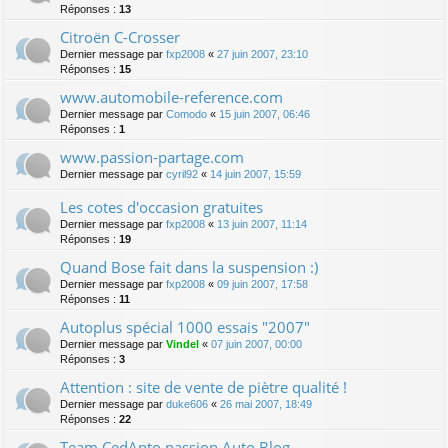
Réponses :
13
Citroën C-Crosser
Dernier message par
fxp2008
«
27 juin 2007, 23:10
Réponses :
15
www.automobile-reference.com
Dernier message par
Comodo
«
15 juin 2007, 06:46
Réponses :
1
www.passion-partage.com
Dernier message par
cyril92
«
14 juin 2007, 15:59
Les cotes d'occasion gratuites
Dernier message par
fxp2008
«
13 juin 2007, 11:14
Réponses :
19
Quand Bose fait dans la suspension :)
Dernier message par
fxp2008
«
09 juin 2007, 17:58
Réponses :
11
Autoplus spécial 1000 essais "2007"
Dernier message par
Vindel
«
07 juin 2007, 00:00
Réponses :
3
Attention : site de vente de piètre qualité !
Dernier message par
duke606
«
26 mai 2007, 18:49
Réponses :
22
Team CedAnto passion Auto Blog