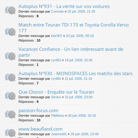
Autoplus N°931 - La vérité sur vos voitures
Dernier message par
Comodo
«
25 juil. 2006, 21:35
Réponses :
8
Match entre Touran TDI 170 et Toyota Corolla Verso
177
Dernier message par
klor007
«
20 juil. 2006, 09:18
Réponses :
10
Vacances Confiance - Un lien intéressant avant de
partir
Dernier message par
cyril92
«
19 juil. 2006, 15:40
Réponses :
1
Autoplus N°930 - MONOSPACES Les matchs des stars
Dernier message par
cyril92
«
11 juil. 2006, 21:19
Réponses :
7
Que Choisir - Enquête sur le Touran
Dernier message par
Stroke
«
10 juil. 2006, 23:09
Réponses :
9
passion-focus.com
Dernier message par
PtitManu
«
30 juin 2006, 16:18
Réponses :
10
www.beaufland.com
Dernier message par
Jeannot91
«
26 juin 2006, 23:40