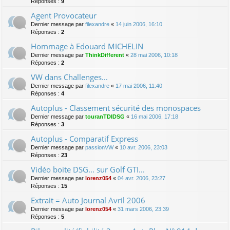
Réponses :
9
Agent Provocateur
Dernier message par
filexandre
«
14 juin 2006, 16:10
Réponses :
2
Hommage à Edouard MICHELIN
Dernier message par
ThinkDifferent
«
28 mai 2006, 10:18
Réponses :
2
VW dans Challenges...
Dernier message par
filexandre
«
17 mai 2006, 11:40
Réponses :
4
Autoplus - Classement sécurité des monospaces
Dernier message par
touranTDIDSG
«
16 mai 2006, 17:18
Réponses :
3
Autoplus - Comparatif Express
Dernier message par
passionVW
«
10 avr. 2006, 23:03
Réponses :
23
Vidéo boite DSG... sur Golf GTI...
Dernier message par
lorenz054
«
04 avr. 2006, 23:27
Réponses :
15
Extrait = Auto Journal Avril 2006
Dernier message par
lorenz054
«
31 mars 2006, 23:39
Réponses :
5