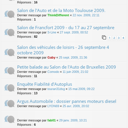
Réponses :
16
Salon de l'Auto et de la Moto Toulouse 2009.
Dernier message par
ThinkDifferent
«
22 nov. 2009, 22:11
Réponses :
1
Salon de Francfort 2009 - du 17 au 27 septembre
Dernier message par
S-Line
«
27 sept. 2009, 00:52
Réponses :
82
1
2
3
4
Salon des véhicules de loisirs - 26 septembre 4
octobre 2009
Dernier message par
Gaby
«
25 sept. 2009, 21:36
Petite balade au Salon de l'Auto de Bruxelles 2009
Dernier message par
Comodo
«
11 juin 2009, 21:02
Réponses :
11
Enquête Fiabilité d'Autoplus
Dernier message par
touran31dsg
«
15 mai 2009, 09:22
Réponses :
13
Argus Automobile : dossier pannes moteurs diesel
Dernier message par
LYON69
«
25 avr. 2009, 20:02
Dernier message par
fab01
«
29 janv. 2009, 10:21
Réponses :
6