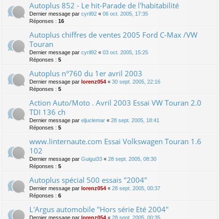
Autoplus 852 - Le hit-Parade de l'habitabilité
Dernier message par
cyril92
«
06 oct. 2005, 17:35
Réponses :
16
Autoplus chiffres de ventes 2005 Ford C-Max /VW
Touran
Dernier message par
cyril92
«
03 oct. 2005, 15:25
Réponses :
5
Autoplus n°760 du 1er avril 2003
Dernier message par
lorenz054
«
30 sept. 2005, 22:16
Réponses :
5
Action Auto/Moto . Avril 2003 Essai VW Touran 2.0
TDI 136 ch
Dernier message par
eljuclemar
«
28 sept. 2005, 18:41
Réponses :
5
www.linternaute.com Essai Volkswagen Touran 1.6
102
Dernier message par
Guigui33
«
28 sept. 2005, 08:30
Réponses :
5
Autoplus spécial 500 essais "2004"
Dernier message par
lorenz054
«
28 sept. 2005, 00:37
Réponses :
6
L'Argus automobile "Hors série Eté 2004"
Dernier message par
lorenz054
«
28 sept. 2005, 00:35