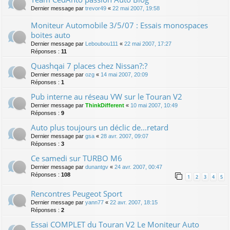
Dernier message par
trevor49
«
22 mai 2007, 19:58
Moniteur Automobile 3/5/07 : Essais monospaces
boites auto
Dernier message par
Leboubou111
«
22 mai 2007, 17:27
Réponses :
11
Quashqai 7 places chez Nissan?:?
Dernier message par
ozg
«
14 mai 2007, 20:09
Réponses :
1
Pub interne au réseau VW sur le Touran V2
Dernier message par
ThinkDifferent
«
10 mai 2007, 10:49
Réponses :
9
Auto plus toujours un déclic de...retard
Dernier message par
gsa
«
28 avr. 2007, 09:07
Réponses :
3
Ce samedi sur TURBO M6
Dernier message par
dunantgv
«
24 avr. 2007, 00:47
Réponses :
108
1
2
3
4
5
Rencontres Peugeot Sport
Dernier message par
yann77
«
22 avr. 2007, 18:15
Réponses :
2
Essai COMPLET du Touran V2 Le Moniteur Auto