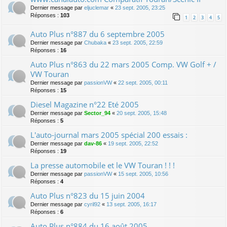
Dernier message par
eljuclemar
«
23 sept. 2005, 23:25
Réponses :
103
1
2
3
4
5
Auto Plus n°887 du 6 septembre 2005
Dernier message par
Chubaka
«
23 sept. 2005, 22:59
Réponses :
16
Auto Plus n°863 du 22 mars 2005 Comp. VW Golf + /
VW Touran
Dernier message par
passionVW
«
22 sept. 2005, 00:11
Réponses :
15
Diesel Magazine n°22 Eté 2005
Dernier message par
Sector_94
«
20 sept. 2005, 15:48
Réponses :
5
L'auto-journal mars 2005 spécial 200 essais :
Dernier message par
dav-86
«
19 sept. 2005, 22:52
Réponses :
19
La presse automobile et le VW Touran ! ! !
Dernier message par
passionVW
«
15 sept. 2005, 10:56
Réponses :
4
Auto Plus n°823 du 15 juin 2004
Dernier message par
cyril92
«
13 sept. 2005, 16:17
Réponses :
6
Auto Plus n°884 du 16 août 2005