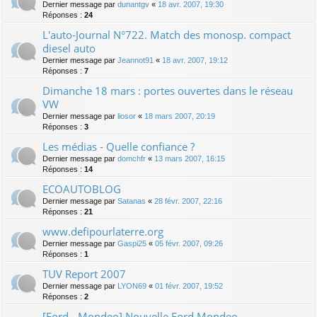
Dernier message par
dunantgv
«
18 avr. 2007, 19:30
Réponses :
24
L'auto-Journal N°722. Match des monosp. compact
diesel auto
Dernier message par
Jeannot91
«
18 avr. 2007, 19:12
Réponses :
7
Dimanche 18 mars : portes ouvertes dans le réseau
VW
Dernier message par
liosor
«
18 mars 2007, 20:19
Réponses :
3
Les médias - Quelle confiance ?
Dernier message par
domchfr
«
13 mars 2007, 16:15
Réponses :
14
ECOAUTOBLOG
Dernier message par
Satanas
«
28 févr. 2007, 22:16
Réponses :
21
www.defipourlaterre.org
Dernier message par
Gaspi25
«
05 févr. 2007, 09:26
Réponses :
1
TUV Report 2007
Dernier message par
LYON69
«
01 févr. 2007, 19:52
Réponses :
2
[Ford - Mondeo] Nouvelle Ford Mondeo