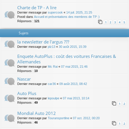
Charte de TP - A lire
Dernier message par
supercook
«
14 juil. 2025, 21:25
Posté dans
Accueil et présentations des membres de TP :)
Réponses :
121
1
2
3
4
5
Sujets
la newsletter de l'argus ???
Dernier message par
plz13
«
30 août 2015, 15:39
Enquete AutoPlus : coût des voitures Francaises &
Allemandes
Dernier message par
Mc Rai
«
07 mai 2015, 21:46
Réponses :
10
Nascar
Dernier message par
car36
«
09 août 2013, 08:42
Auto Plus
Dernier message par
lepoulpe
«
07 mai 2013, 10:14
Réponses :
49
1
2
Mondial Auto 2012
Dernier message par
Touransportline
«
07 oct. 2012, 00:20
Réponses :
46
1
2