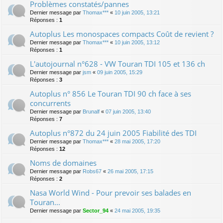
Problèmes constatés/pannes
Dernier message par
Thomax***
«
10 juin 2005, 13:21
Réponses :
1
Autoplus Les monospaces compacts Coût de revient ?
Dernier message par
Thomax***
«
10 juin 2005, 13:12
Réponses :
1
L'autojournal n°628 - VW Touran TDI 105 et 136 ch
Dernier message par
jsm
«
09 juin 2005, 15:29
Réponses :
3
Autoplus n° 856 Le Touran TDI 90 ch face à ses
concurrents
Dernier message par
Brunalf
«
07 juin 2005, 13:40
Réponses :
7
Autoplus n°872 du 24 juin 2005 Fiabilité des TDI
Dernier message par
Thomax***
«
28 mai 2005, 17:20
Réponses :
12
Noms de domaines
Dernier message par
Robs67
«
26 mai 2005, 17:15
Réponses :
2
Nasa World Wind - Pour prevoir ses balades en
Touran...
Dernier message par
Sector_94
«
24 mai 2005, 19:35