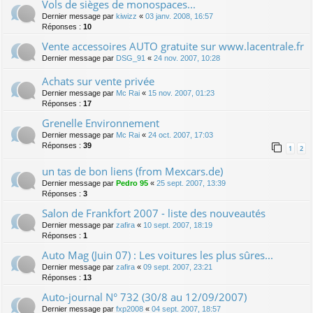
Vols de sièges de monospaces...
Dernier message par
kiwizz
«
03 janv. 2008, 16:57
Réponses :
10
Vente accessoires AUTO gratuite sur www.lacentrale.fr
Dernier message par
DSG_91
«
24 nov. 2007, 10:28
Achats sur vente privée
Dernier message par
Mc Rai
«
15 nov. 2007, 01:23
Réponses :
17
Grenelle Environnement
Dernier message par
Mc Rai
«
24 oct. 2007, 17:03
Réponses :
39
1
2
un tas de bon liens (from Mexcars.de)
Dernier message par
Pedro 95
«
25 sept. 2007, 13:39
Réponses :
3
Salon de Frankfort 2007 - liste des nouveautés
Dernier message par
zafira
«
10 sept. 2007, 18:19
Réponses :
1
Auto Mag (Juin 07) : Les voitures les plus sûres...
Dernier message par
zafira
«
09 sept. 2007, 23:21
Réponses :
13
Auto-journal N° 732 (30/8 au 12/09/2007)
Dernier message par
fxp2008
«
04 sept. 2007, 18:57