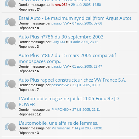
Dernier message par
lorenz054
«
29 août 2005, 14:50
Réponses :
24
Essai Auto - Le maximum syndical (from Argus Auto)
Dernier message par
passionVW
«
07 août 2005, 09:06
Réponses :
8
Auto Plus n°786 du 30 septembre 2003
Dernier message par
Guigui33
«
01 août 2005, 23:16
Réponses :
3
Auto Plus n°862 du 15 mars 2005 comparatif
monospaces comp..
Dernier message par
passionVW
«
01 août 2005, 22:47
Réponses :
6
Auto Plus rappel constructeur chez VW France S.A.
Dernier message par
passionVW
«
31 juil. 2005, 00:37
Réponses :
7
L'Automobile magazine juillet 2005 Enquête JD
POWER
Dernier message par
PIMPON60
«
27 juil. 2005, 21:11
Réponses :
12
L'automobile, une affaire de femmes.
Dernier message par
Micromaniac
«
14 juin 2005, 00:01
Réponses :
3