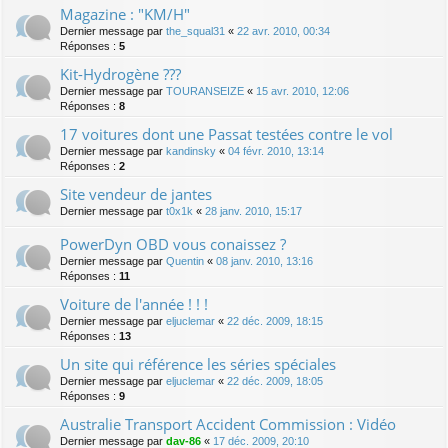
Magazine : "KM/H"
Dernier message par
the_squal31
«
22 avr. 2010, 00:34
Réponses :
5
Kit-Hydrogène ???
Dernier message par
TOURANSEIZE
«
15 avr. 2010, 12:06
Réponses :
8
17 voitures dont une Passat testées contre le vol
Dernier message par
kandinsky
«
04 févr. 2010, 13:14
Réponses :
2
Site vendeur de jantes
Dernier message par
t0x1k
«
28 janv. 2010, 15:17
PowerDyn OBD vous conaissez ?
Dernier message par
Quentin
«
08 janv. 2010, 13:16
Réponses :
11
Voiture de l'année ! ! !
Dernier message par
eljuclemar
«
22 déc. 2009, 18:15
Réponses :
13
Un site qui référence les séries spéciales
Dernier message par
eljuclemar
«
22 déc. 2009, 18:05
Réponses :
9
Australie Transport Accident Commission : Vidéo
Dernier message par
dav-86
«
17 déc. 2009, 20:10