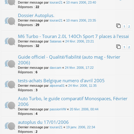
Dernier message par
touran21
«
10 mars 2006, 23:40
Réponses :
22
Dossier Autoplus.
Dernier message par
touran21
«
10 mars 2006, 23:35
Réponses :
29
1
2
M6 Turbo - Touran 2.0L 140Ch Sport 7 places à l'essai
Dernier message par
Satanas
«
24 févr. 2006, 23:21
Réponses :
32
1
2
Guide officiel - Qualité/fiabilité (auto mag - février
2006)
Dernier message par
davcam
«
24 févr. 2006, 17:22
Réponses :
6
tests-achats Belgique numero d'avril 2005
Dernier message par
alpsena01
«
24 févr. 2006, 11:35
Réponses :
3
Auto Turbo, le guide comparatif Monospaces, Février
2006
Dernier message par
passionVW
«
20 févr. 2006, 00:44
Réponses :
4
autoplus du 17/01/2006
Dernier message par
touran21
«
19 janv. 2006, 22:34
Réponses :
2