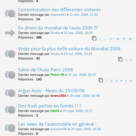
Réponses :
4
Consommation des differentes voitures
Dernier message par
Jeannot91
«
11 nov. 2006, 21:01
Réponses :
14
En direct du mondial de l'auto 2006 !!!
Dernier message par
Stroke
«
15 nov. 2006, 14:54
Réponses :
496
1
17
18
19
20
…
Votez pour la plus belle voiture du Mondial 2006
Dernier message par
Stroke
«
29 oct. 2006, 10:13
Réponses :
43
1
2
Salon de l'Auto Paris 2006
Dernier message par
Pedro 95
«
17 oct. 2006, 20:37
Réponses :
143
1
2
3
4
5
6
Argus Auto - News du 29/09/06
Dernier message par
lorenz054
«
30 sept. 2006, 00:46
Des Audi parties en fumée ! ! !
Dernier message par
fab01
«
24 sept. 2006, 22:27
Réponses :
3
Les news de l'automobile en général :
Dernier message par
passionVW
«
20 sept. 2006, 09:34
Réponses :
6