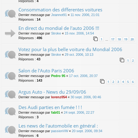
Réponses :
4
Consommation des differentes voitures
Dernier message par
Jeannot91
«
11 nov. 2006, 21:01
Réponses :
14
En direct du mondial de l'auto 2006 !!!
Dernier message par
Stroke
«
15 nov. 2006, 14:54
Réponses :
496
1
17
18
19
20
…
Votez pour la plus belle voiture du Mondial 2006
Dernier message par
Stroke
«
29 oct. 2006, 10:13
Réponses :
43
1
2
Salon de l'Auto Paris 2006
Dernier message par
Pedro 95
«
17 oct. 2006, 20:37
Réponses :
143
1
2
3
4
5
6
Argus Auto - News du 29/09/06
Dernier message par
lorenz054
«
30 sept. 2006, 00:46
Des Audi parties en fumée ! ! !
Dernier message par
fab01
«
24 sept. 2006, 22:27
Réponses :
3
Les news de l'automobile en général :
Dernier message par
passionVW
«
20 sept. 2006, 09:34
Réponses :
6