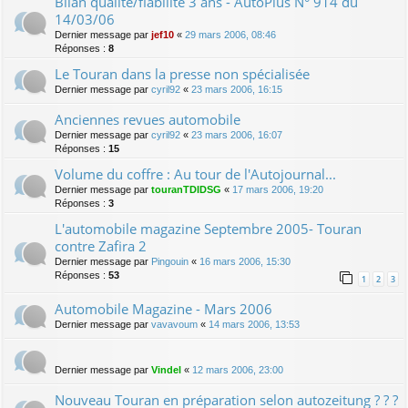
Bilan qualité/fiabilité 3 ans - AutoPlus N° 914 du
14/03/06
Dernier message par
jef10
«
29 mars 2006, 08:46
Réponses :
8
Le Touran dans la presse non spécialisée
Dernier message par
cyril92
«
23 mars 2006, 16:15
Anciennes revues automobile
Dernier message par
cyril92
«
23 mars 2006, 16:07
Réponses :
15
Volume du coffre : Au tour de l'Autojournal...
Dernier message par
touranTDIDSG
«
17 mars 2006, 19:20
Réponses :
3
L'automobile magazine Septembre 2005- Touran
contre Zafira 2
Dernier message par
Pingouin
«
16 mars 2006, 15:30
Réponses :
53
1
2
3
Automobile Magazine - Mars 2006
Dernier message par
vavavoum
«
14 mars 2006, 13:53
Dernier message par
Vindel
«
12 mars 2006, 23:00
Nouveau Touran en préparation selon autozeitung ? ? ?