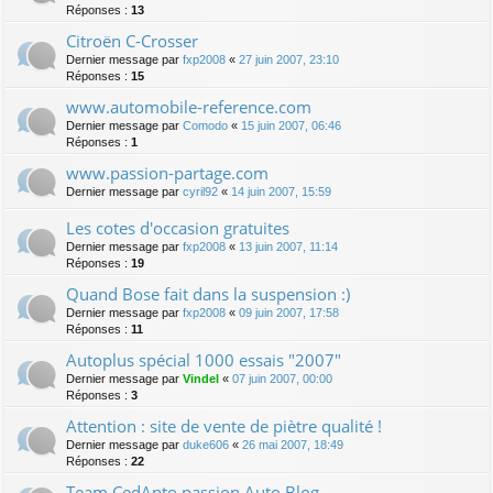
Réponses :
13
Citroën C-Crosser
Dernier message par
fxp2008
«
27 juin 2007, 23:10
Réponses :
15
www.automobile-reference.com
Dernier message par
Comodo
«
15 juin 2007, 06:46
Réponses :
1
www.passion-partage.com
Dernier message par
cyril92
«
14 juin 2007, 15:59
Les cotes d'occasion gratuites
Dernier message par
fxp2008
«
13 juin 2007, 11:14
Réponses :
19
Quand Bose fait dans la suspension :)
Dernier message par
fxp2008
«
09 juin 2007, 17:58
Réponses :
11
Autoplus spécial 1000 essais "2007"
Dernier message par
Vindel
«
07 juin 2007, 00:00
Réponses :
3
Attention : site de vente de piètre qualité !
Dernier message par
duke606
«
26 mai 2007, 18:49
Réponses :
22
Team CedAnto passion Auto Blog