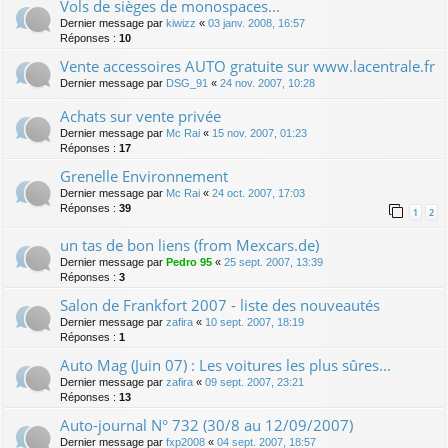
Vols de sièges de monospaces...
Dernier message par
kiwizz
«
03 janv. 2008, 16:57
Réponses :
10
Vente accessoires AUTO gratuite sur www.lacentrale.fr
Dernier message par
DSG_91
«
24 nov. 2007, 10:28
Achats sur vente privée
Dernier message par
Mc Rai
«
15 nov. 2007, 01:23
Réponses :
17
Grenelle Environnement
Dernier message par
Mc Rai
«
24 oct. 2007, 17:03
Réponses :
39
1
2
un tas de bon liens (from Mexcars.de)
Dernier message par
Pedro 95
«
25 sept. 2007, 13:39
Réponses :
3
Salon de Frankfort 2007 - liste des nouveautés
Dernier message par
zafira
«
10 sept. 2007, 18:19
Réponses :
1
Auto Mag (Juin 07) : Les voitures les plus sûres...
Dernier message par
zafira
«
09 sept. 2007, 23:21
Réponses :
13
Auto-journal N° 732 (30/8 au 12/09/2007)
Dernier message par
fxp2008
«
04 sept. 2007, 18:57