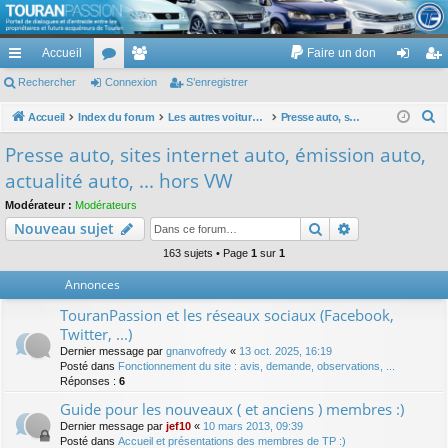
TouranPassion
Accueil
Faire un don
Le forum des propriétaires ou futurs acquéreurs du Volkswagen Touran
cc
Rechercher
or
Connexion
e
S’enregistrer
on
’e
ès
u
m
ne
nr
R
Accueil
Index du forum
Les autres voitures et ce qui touche à la voiture
Presse auto, sites internet auto, émission auto, actualité auto, ... hors VW
e
ra
m
br
xi
eg
Presse auto, sites internet auto, émission auto,
c
pi
s
es
on
ist
actualité auto, ... hors VW
h
de
re
e
Modérateur :
Modérateurs
Rechercher
Recherche av
Nouveau sujet
r
r
c
163 sujets • Page
1
sur
1
h
Annonces
e
TouranPassion et les réseaux sociaux (Facebook,
r
Twitter, ...)
Dernier message par
gnanvofredy
«
13 oct. 2025, 16:19
Posté dans
Fonctionnement du site : avis, demande, observations, ...
Réponses :
6
Guide pour les nouveaux ( et anciens ) membres :)
Dernier message par
jef10
«
10 mars 2013, 09:39
Posté dans
Accueil et présentations des membres de TP :)