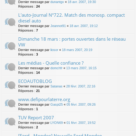
Dernier message par
dunantgv
«
18 avr. 2007, 19:30
Réponses :
24
L'auto-Journal N°722. Match des monosp. compact
diesel auto
Dernier message par
Jeannot91
«
18 avr. 2007, 19:12
Réponses :
7
Dimanche 18 mars : portes ouvertes dans le réseau
VW
Dernier message par
liosor
«
18 mars 2007, 20:19
Réponses :
3
Les médias - Quelle confiance ?
Dernier message par
domchfr
«
13 mars 2007, 16:15
Réponses :
14
ECOAUTOBLOG
Dernier message par
Satanas
«
28 févr. 2007, 22:16
Réponses :
21
www.defipourlaterre.org
Dernier message par
Gaspi25
«
05 févr. 2007, 09:26
Réponses :
1
TUV Report 2007
Dernier message par
LYON69
«
01 févr. 2007, 19:52
Réponses :
2
[Ford - Mondeo] Nouvelle Ford Mondeo