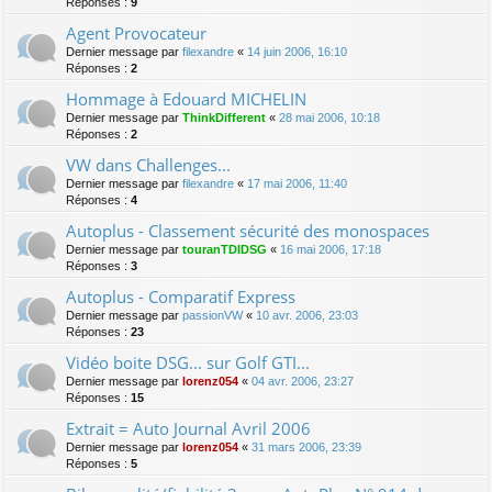
Réponses :
9
Agent Provocateur
Dernier message par
filexandre
«
14 juin 2006, 16:10
Réponses :
2
Hommage à Edouard MICHELIN
Dernier message par
ThinkDifferent
«
28 mai 2006, 10:18
Réponses :
2
VW dans Challenges...
Dernier message par
filexandre
«
17 mai 2006, 11:40
Réponses :
4
Autoplus - Classement sécurité des monospaces
Dernier message par
touranTDIDSG
«
16 mai 2006, 17:18
Réponses :
3
Autoplus - Comparatif Express
Dernier message par
passionVW
«
10 avr. 2006, 23:03
Réponses :
23
Vidéo boite DSG... sur Golf GTI...
Dernier message par
lorenz054
«
04 avr. 2006, 23:27
Réponses :
15
Extrait = Auto Journal Avril 2006
Dernier message par
lorenz054
«
31 mars 2006, 23:39
Réponses :
5