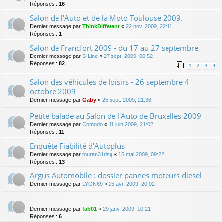
Réponses :
16
Salon de l'Auto et de la Moto Toulouse 2009.
Dernier message par
ThinkDifferent
«
22 nov. 2009, 22:11
Réponses :
1
Salon de Francfort 2009 - du 17 au 27 septembre
Dernier message par
S-Line
«
27 sept. 2009, 00:52
Réponses :
82
1
2
3
4
Salon des véhicules de loisirs - 26 septembre 4
octobre 2009
Dernier message par
Gaby
«
25 sept. 2009, 21:36
Petite balade au Salon de l'Auto de Bruxelles 2009
Dernier message par
Comodo
«
11 juin 2009, 21:02
Réponses :
11
Enquête Fiabilité d'Autoplus
Dernier message par
touran31dsg
«
15 mai 2009, 09:22
Réponses :
13
Argus Automobile : dossier pannes moteurs diesel
Dernier message par
LYON69
«
25 avr. 2009, 20:02
Dernier message par
fab01
«
29 janv. 2009, 10:21
Réponses :
6