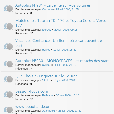
Autoplus N°931 - La vérité sur vos voitures
Dernier message par
Comodo
«
25 juil. 2006, 21:35
Réponses :
8
Match entre Touran TDI 170 et Toyota Corolla Verso
177
Dernier message par
klor007
«
20 juil. 2006, 09:18
Réponses :
10
Vacances Confiance - Un lien intéressant avant de
partir
Dernier message par
cyril92
«
19 juil. 2006, 15:40
Réponses :
1
Autoplus N°930 - MONOSPACES Les matchs des stars
Dernier message par
cyril92
«
11 juil. 2006, 21:19
Réponses :
7
Que Choisir - Enquête sur le Touran
Dernier message par
Stroke
«
10 juil. 2006, 23:09
Réponses :
9
passion-focus.com
Dernier message par
PtitManu
«
30 juin 2006, 16:18
Réponses :
10
www.beaufland.com
Dernier message par
Jeannot91
«
26 juin 2006, 23:40