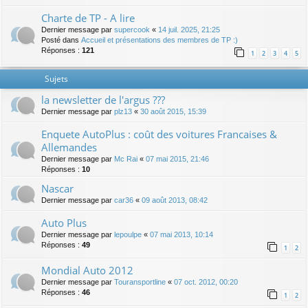
Charte de TP - A lire
Dernier message par
supercook
«
14 juil. 2025, 21:25
Posté dans
Accueil et présentations des membres de TP :)
Réponses :
121
1
2
3
4
5
Sujets
la newsletter de l'argus ???
Dernier message par
plz13
«
30 août 2015, 15:39
Enquete AutoPlus : coût des voitures Francaises &
Allemandes
Dernier message par
Mc Rai
«
07 mai 2015, 21:46
Réponses :
10
Nascar
Dernier message par
car36
«
09 août 2013, 08:42
Auto Plus
Dernier message par
lepoulpe
«
07 mai 2013, 10:14
Réponses :
49
1
2
Mondial Auto 2012
Dernier message par
Touransportline
«
07 oct. 2012, 00:20
Réponses :
46
1
2