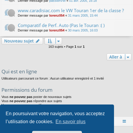
Dernier message par
passionVW
«
01 avr. 2005, 16:18
www.caradisiac.com le VW Touran 1er de la classe ?
Dernier message par
lorenz054
«
31 mars 2005, 15:44
Comparatif de Perf. Auto (Pas le Touran :( )
Dernier message par
lorenz054
«
30 mars 2005, 16:03
Nouveau sujet
163 sujets • Page
1
sur
1
Aller à
Qui est en ligne
Utilisateurs parcourant ce forum : Aucun utilisateur enregistré et 1 invité
Permissions du forum
Vous
ne pouvez pas
poster de nouveaux sujets
Vous
ne pouvez pas
répondre aux sujets
Vous
ne pouvez pas
modifier vos messages
Vous
ne pouvez pas
supprimer vos messages
En poursuivant votre navigation, vous acceptez
Vous
ne pouvez pas
joindre des fichiers
l’utilisation de cookies.
En savoir plus
Accueil
Index du forum
Développé par
phpBB
® Forum Software © phpBB Limited