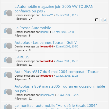
L'Automobile magazine juin 2005 VW TOURAN
confiance ou pas ?
Dernier message par
Thomax***
«
15 mai 2005, 11:17
Réponses :
27
1
2
La Presse Automobile
Dernier message par
peps83
«
12 mai 2005, 22:11
Réponses :
5
Autoplus - Les pannes Touran, Golf V, ...
Dernier message par
lorenz054
«
12 mai 2005, 20:50
Réponses :
8
L'ARGUS
Dernier message par
lorenz054
«
29 avr. 2005, 15:16
Réponses :
11
Auto Plus n°817 du 4 mai 2004 comparatif Touran ....
Dernier message par
lorenz054
«
22 avr. 2005, 11:28
Réponses :
3
Autoplus n°859 mars 2005 Touran en occasion, fiable
ou pas ?
Dernier message par
passionVW
«
21 avr. 2005, 22:26
Réponses :
11
Le moniteur automobile "Hors série Essais 2004"