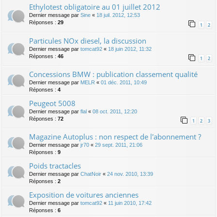
Ethylotest obligatoire au 01 juillet 2012
Dernier message par
Sine
«
18 juil. 2012, 12:53
Réponses :
29
1
2
Particules NOx diesel, la discussion
Dernier message par
tomcat92
«
18 juin 2012, 11:32
Réponses :
46
1
2
Concessions BMW : publication classement qualité
Dernier message par
MELR
«
01 déc. 2011, 10:49
Réponses :
4
Peugeot 5008
Dernier message par
flal
«
08 oct. 2011, 12:20
Réponses :
72
1
2
3
Magazine Autoplus : non respect de l'abonnement ?
Dernier message par
jr70
«
29 sept. 2011, 21:06
Réponses :
9
Poids tractacles
Dernier message par
ChatNoir
«
24 nov. 2010, 13:39
Réponses :
2
Exposition de voitures anciennes
Dernier message par
tomcat92
«
11 juin 2010, 17:42
Réponses :
6