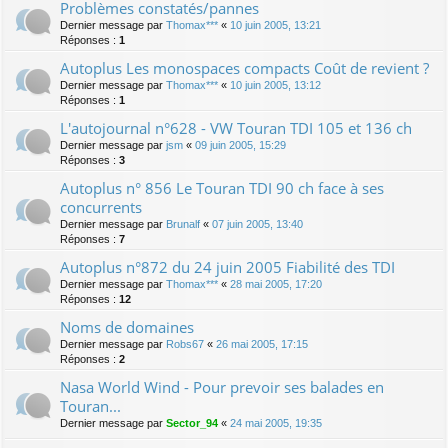
Problèmes constatés/pannes
Dernier message par
Thomax***
«
10 juin 2005, 13:21
Réponses :
1
Autoplus Les monospaces compacts Coût de revient ?
Dernier message par
Thomax***
«
10 juin 2005, 13:12
Réponses :
1
L'autojournal n°628 - VW Touran TDI 105 et 136 ch
Dernier message par
jsm
«
09 juin 2005, 15:29
Réponses :
3
Autoplus n° 856 Le Touran TDI 90 ch face à ses
concurrents
Dernier message par
Brunalf
«
07 juin 2005, 13:40
Réponses :
7
Autoplus n°872 du 24 juin 2005 Fiabilité des TDI
Dernier message par
Thomax***
«
28 mai 2005, 17:20
Réponses :
12
Noms de domaines
Dernier message par
Robs67
«
26 mai 2005, 17:15
Réponses :
2
Nasa World Wind - Pour prevoir ses balades en
Touran...
Dernier message par
Sector_94
«
24 mai 2005, 19:35