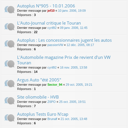
Autoplus N°905 - 10.01.2006
Dernier message par
jef10
«
10 janv. 2006, 19:09
Réponses :
3
L'Auto-Journal critique le Touran
Dernier message par
cyril92
«
09 janv. 2006, 11:45
Réponses :
22
Autoplus : Les concessionnaires jugent les autos
Dernier message par
passionVW
«
12 déc. 2005, 08:17
Réponses :
6
L'Automobile magazine Prix de revient d'un VW
Touran
Dernier message par
cyril92
«
16 nov. 2005, 13:58
Réponses :
14
Argus Auto "été 2005"
Dernier message par
Sector_94
«
29 oct. 2005, 19:21
Réponses :
1
Site oliomobile - HVB
Dernier message par
Z6PO
«
25 oct. 2005, 19:51
Réponses :
7
Autoplus Tests Euro N'cap
Dernier message par
Brunalf
«
21 oct. 2005, 13:48
Réponses :
6