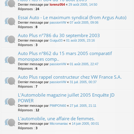
Dernier message par
lorenz054
«
29 août 2005, 14:50
Réponses :
24
Essai Auto - Le maximum syndical (from Argus Auto)
Dernier message par
passionVW
«
07 août 2005, 09:06
Réponses :
8
Auto Plus n°786 du 30 septembre 2003
Dernier message par
Guigui33
«
01 août 2005, 23:16
Réponses :
3
Auto Plus n°862 du 15 mars 2005 comparatif
monospaces comp..
Dernier message par
passionVW
«
01 août 2005, 22:47
Réponses :
6
Auto Plus rappel constructeur chez VW France S.A.
Dernier message par
passionVW
«
31 juil. 2005, 00:37
Réponses :
7
L'Automobile magazine juillet 2005 Enquête JD
POWER
Dernier message par
PIMPON60
«
27 juil. 2005, 21:11
Réponses :
12
L'automobile, une affaire de femmes.
Dernier message par
Micromaniac
«
14 juin 2005, 00:01
Réponses :
3