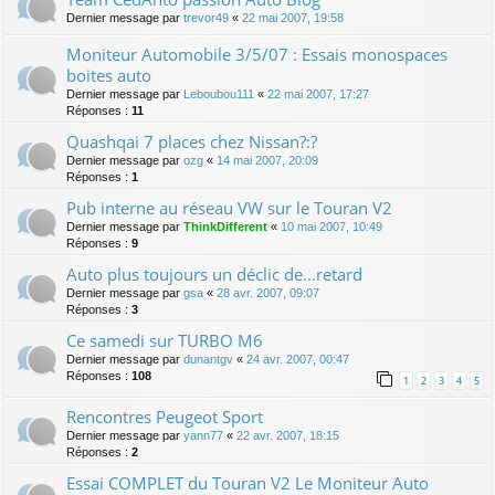
Dernier message par
trevor49
«
22 mai 2007, 19:58
Moniteur Automobile 3/5/07 : Essais monospaces
boites auto
Dernier message par
Leboubou111
«
22 mai 2007, 17:27
Réponses :
11
Quashqai 7 places chez Nissan?:?
Dernier message par
ozg
«
14 mai 2007, 20:09
Réponses :
1
Pub interne au réseau VW sur le Touran V2
Dernier message par
ThinkDifferent
«
10 mai 2007, 10:49
Réponses :
9
Auto plus toujours un déclic de...retard
Dernier message par
gsa
«
28 avr. 2007, 09:07
Réponses :
3
Ce samedi sur TURBO M6
Dernier message par
dunantgv
«
24 avr. 2007, 00:47
Réponses :
108
1
2
3
4
5
Rencontres Peugeot Sport
Dernier message par
yann77
«
22 avr. 2007, 18:15
Réponses :
2
Essai COMPLET du Touran V2 Le Moniteur Auto