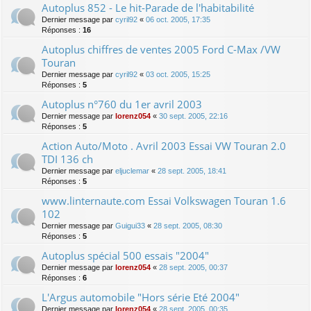
Autoplus 852 - Le hit-Parade de l'habitabilité
Dernier message par
cyril92
«
06 oct. 2005, 17:35
Réponses :
16
Autoplus chiffres de ventes 2005 Ford C-Max /VW
Touran
Dernier message par
cyril92
«
03 oct. 2005, 15:25
Réponses :
5
Autoplus n°760 du 1er avril 2003
Dernier message par
lorenz054
«
30 sept. 2005, 22:16
Réponses :
5
Action Auto/Moto . Avril 2003 Essai VW Touran 2.0
TDI 136 ch
Dernier message par
eljuclemar
«
28 sept. 2005, 18:41
Réponses :
5
www.linternaute.com Essai Volkswagen Touran 1.6
102
Dernier message par
Guigui33
«
28 sept. 2005, 08:30
Réponses :
5
Autoplus spécial 500 essais "2004"
Dernier message par
lorenz054
«
28 sept. 2005, 00:37
Réponses :
6
L'Argus automobile "Hors série Eté 2004"
Dernier message par
lorenz054
«
28 sept. 2005, 00:35