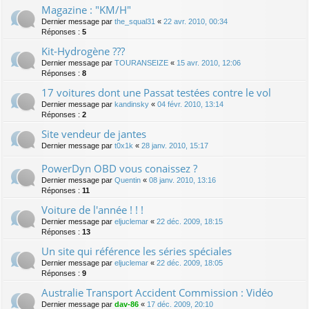
Magazine : "KM/H"
Dernier message par
the_squal31
«
22 avr. 2010, 00:34
Réponses :
5
Kit-Hydrogène ???
Dernier message par
TOURANSEIZE
«
15 avr. 2010, 12:06
Réponses :
8
17 voitures dont une Passat testées contre le vol
Dernier message par
kandinsky
«
04 févr. 2010, 13:14
Réponses :
2
Site vendeur de jantes
Dernier message par
t0x1k
«
28 janv. 2010, 15:17
PowerDyn OBD vous conaissez ?
Dernier message par
Quentin
«
08 janv. 2010, 13:16
Réponses :
11
Voiture de l'année ! ! !
Dernier message par
eljuclemar
«
22 déc. 2009, 18:15
Réponses :
13
Un site qui référence les séries spéciales
Dernier message par
eljuclemar
«
22 déc. 2009, 18:05
Réponses :
9
Australie Transport Accident Commission : Vidéo
Dernier message par
dav-86
«
17 déc. 2009, 20:10