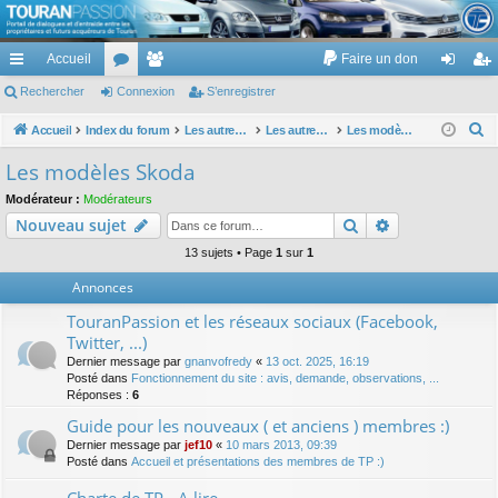
TouranPassion
Accueil
Faire un don
Le forum des propriétaires ou futurs acquéreurs du Volkswagen Touran
cc
Rechercher
or
Connexion
e
S’enregistrer
on
’e
ès
u
m
ne
nr
R
Accueil
Index du forum
Les autres voitures et ce qui touche à la voiture
Les autres modèles du groupe VW
Les modèles Skoda
e
ra
m
br
xi
eg
Les modèles Skoda
c
pi
s
es
on
ist
Modérateur :
Modérateurs
h
Rechercher
Recherche av
Nouveau sujet
de
re
e
r
13 sujets • Page
1
sur
1
r
c
Annonces
h
TouranPassion et les réseaux sociaux (Facebook,
e
Twitter, ...)
r
Dernier message par
gnanvofredy
«
13 oct. 2025, 16:19
Posté dans
Fonctionnement du site : avis, demande, observations, ...
Réponses :
6
Guide pour les nouveaux ( et anciens ) membres :)
Dernier message par
jef10
«
10 mars 2013, 09:39
Posté dans
Accueil et présentations des membres de TP :)