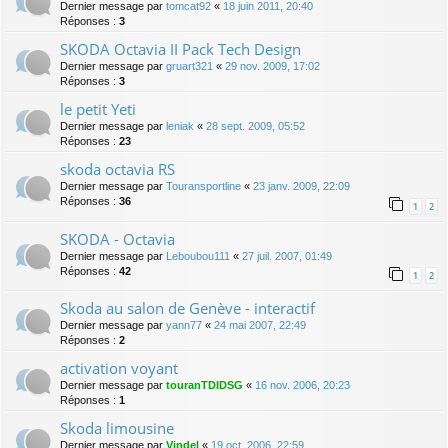
Dernier message par
tomcat92
«
18 juin 2011, 20:40
Réponses :
3
SKODA Octavia II Pack Tech Design
Dernier message par
gruart321
«
29 nov. 2009, 17:02
Réponses :
3
le petit Yeti
Dernier message par
leniak
«
28 sept. 2009, 05:52
Réponses :
23
skoda octavia RS
Dernier message par
Touransportline
«
23 janv. 2009, 22:09
Réponses :
36
1
2
SKODA - Octavia
Dernier message par
Leboubou111
«
27 juil. 2007, 01:49
Réponses :
42
1
2
Skoda au salon de Genève - interactif
Dernier message par
yann77
«
24 mai 2007, 22:49
Réponses :
2
activation voyant
Dernier message par
touranTDIDSG
«
16 nov. 2006, 20:23
Réponses :
1
Skoda limousine
Dernier message par
Vindel
«
19 oct. 2006, 22:59