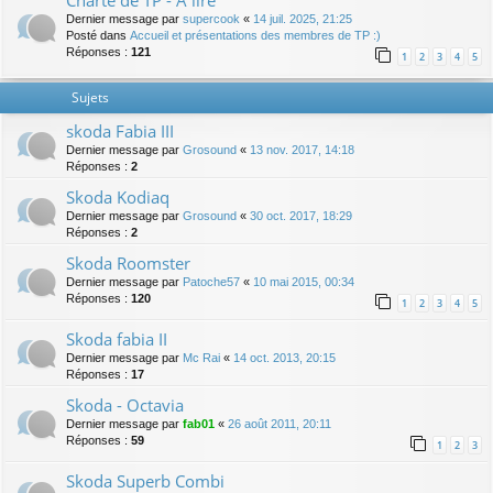
Charte de TP - A lire
Dernier message par
supercook
«
14 juil. 2025, 21:25
Posté dans
Accueil et présentations des membres de TP :)
Réponses :
121
1
2
3
4
5
Sujets
skoda Fabia III
Dernier message par
Grosound
«
13 nov. 2017, 14:18
Réponses :
2
Skoda Kodiaq
Dernier message par
Grosound
«
30 oct. 2017, 18:29
Réponses :
2
Skoda Roomster
Dernier message par
Patoche57
«
10 mai 2015, 00:34
Réponses :
120
1
2
3
4
5
Skoda fabia II
Dernier message par
Mc Rai
«
14 oct. 2013, 20:15
Réponses :
17
Skoda - Octavia
Dernier message par
fab01
«
26 août 2011, 20:11
Réponses :
59
1
2
3
Skoda Superb Combi