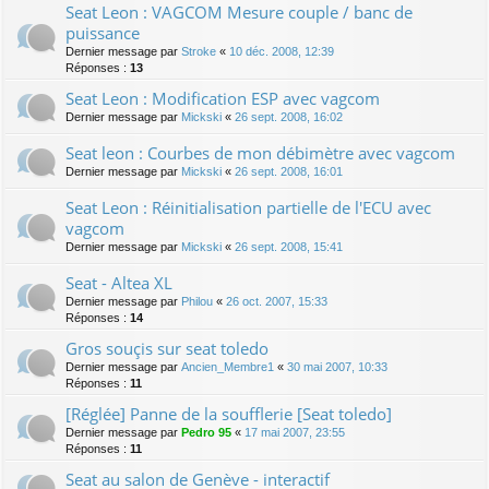
Seat Leon : VAGCOM Mesure couple / banc de
puissance
Dernier message par
Stroke
«
10 déc. 2008, 12:39
Réponses :
13
Seat Leon : Modification ESP avec vagcom
Dernier message par
Mickski
«
26 sept. 2008, 16:02
Seat leon : Courbes de mon débimètre avec vagcom
Dernier message par
Mickski
«
26 sept. 2008, 16:01
Seat Leon : Réinitialisation partielle de l'ECU avec
vagcom
Dernier message par
Mickski
«
26 sept. 2008, 15:41
Seat - Altea XL
Dernier message par
Philou
«
26 oct. 2007, 15:33
Réponses :
14
Gros souçis sur seat toledo
Dernier message par
Ancien_Membre1
«
30 mai 2007, 10:33
Réponses :
11
[Réglée] Panne de la soufflerie [Seat toledo]
Dernier message par
Pedro 95
«
17 mai 2007, 23:55
Réponses :
11
Seat au salon de Genève - interactif