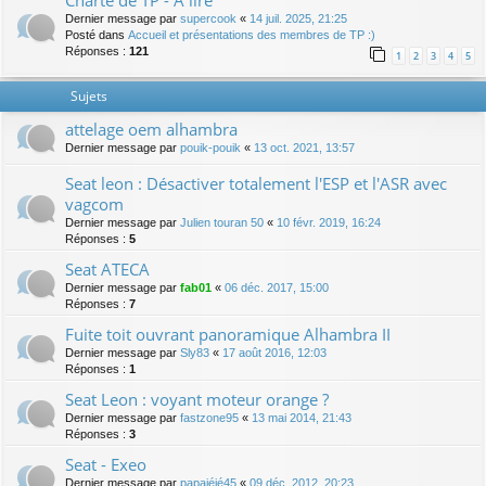
Charte de TP - A lire
Dernier message par
supercook
«
14 juil. 2025, 21:25
Posté dans
Accueil et présentations des membres de TP :)
Réponses :
121
1
2
3
4
5
Sujets
attelage oem alhambra
Dernier message par
pouik-pouik
«
13 oct. 2021, 13:57
Seat leon : Désactiver totalement l'ESP et l'ASR avec
vagcom
Dernier message par
Julien touran 50
«
10 févr. 2019, 16:24
Réponses :
5
Seat ATECA
Dernier message par
fab01
«
06 déc. 2017, 15:00
Réponses :
7
Fuite toit ouvrant panoramique Alhambra II
Dernier message par
Sly83
«
17 août 2016, 12:03
Réponses :
1
Seat Leon : voyant moteur orange ?
Dernier message par
fastzone95
«
13 mai 2014, 21:43
Réponses :
3
Seat - Exeo
Dernier message par
papajéjé45
«
09 déc. 2012, 20:23