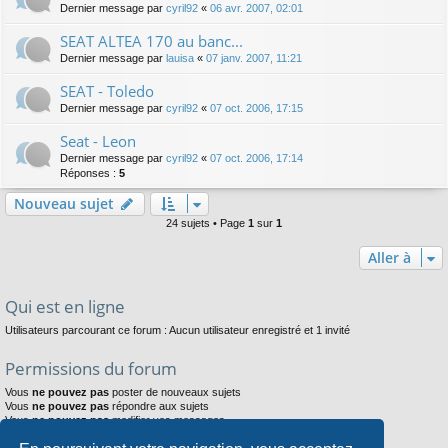
Dernier message par
cyril92
«
06 avr. 2007, 02:01
SEAT ALTEA 170 au banc...
Dernier message par
lauisa
«
07 janv. 2007, 11:21
SEAT - Toledo
Dernier message par
cyril92
«
07 oct. 2006, 17:15
Seat - Leon
Dernier message par
cyril92
«
07 oct. 2006, 17:14
Réponses :
5
Nouveau sujet
24 sujets • Page
1
sur
1
Aller à
Qui est en ligne
Utilisateurs parcourant ce forum : Aucun utilisateur enregistré et 1 invité
Permissions du forum
Vous
ne pouvez pas
poster de nouveaux sujets
Vous
ne pouvez pas
répondre aux sujets
Vous
ne pouvez pas
modifier vos messages
Vous
ne pouvez pas
supprimer vos messages