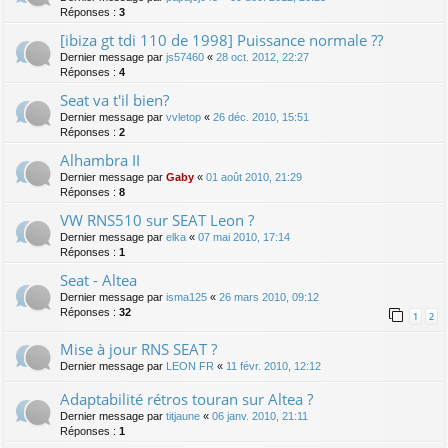
Réponses :
3
[ibiza gt tdi 110 de 1998] Puissance normale ??
Dernier message par
js57460
«
28 oct. 2012, 22:27
Réponses :
4
Seat va t'il bien?
Dernier message par
vvletop
«
26 déc. 2010, 15:51
Réponses :
2
Alhambra II
Dernier message par
Gaby
«
01 août 2010, 21:29
Réponses :
8
VW RNS510 sur SEAT Leon ?
Dernier message par
elka
«
07 mai 2010, 17:14
Réponses :
1
Seat - Altea
Dernier message par
isma125
«
26 mars 2010, 09:12
Réponses :
32
1
2
Mise à jour RNS SEAT ?
Dernier message par
LEON FR
«
11 févr. 2010, 12:12
Adaptabilité rétros touran sur Altea ?
Dernier message par
titjaune
«
06 janv. 2010, 21:11
Réponses :
1