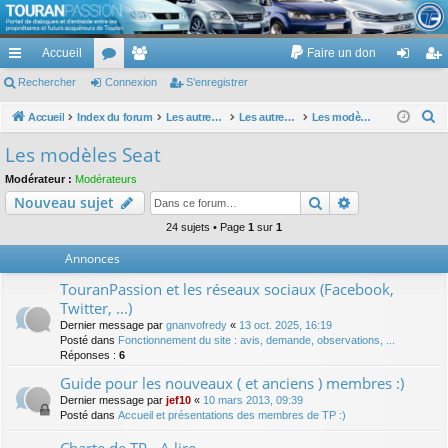
TouranPassion
Accueil
Faire un don
Le forum des propriétaires ou futurs acquéreurs du Volkswagen Touran
cc
Rechercher
or
Connexion
e
S’enregistrer
on
’e
ès
u
m
ne
nr
R
Accueil
Index du forum
Les autres voitures et ce qui touche à la voiture
Les autres modèles du groupe VW
Les modèles Seat
e
ra
m
br
xi
eg
Les modèles Seat
c
pi
s
es
on
ist
Modérateur :
Modérateurs
h
Rechercher
Recherche av
Nouveau sujet
de
re
e
r
24 sujets • Page
1
sur
1
r
c
Annonces
h
TouranPassion et les réseaux sociaux (Facebook,
e
Twitter, ...)
r
Dernier message par
gnanvofredy
«
13 oct. 2025, 16:19
Posté dans
Fonctionnement du site : avis, demande, observations, ...
Réponses :
6
Guide pour les nouveaux ( et anciens ) membres :)
Dernier message par
jef10
«
10 mars 2013, 09:39
Posté dans
Accueil et présentations des membres de TP :)