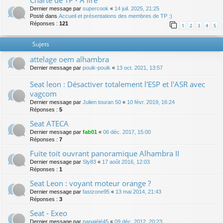
Charte de TP - A lire
Dernier message par
supercook
«
14 juil. 2025, 21:25
Posté dans
Accueil et présentations des membres de TP :)
Réponses :
121
1
2
3
4
5
Sujets
attelage oem alhambra
Dernier message par
pouik-pouik
«
13 oct. 2021, 13:57
Seat leon : Désactiver totalement l'ESP et l'ASR avec
vagcom
Dernier message par
Julien touran 50
«
10 févr. 2019, 16:24
Réponses :
5
Seat ATECA
Dernier message par
fab01
«
06 déc. 2017, 15:00
Réponses :
7
Fuite toit ouvrant panoramique Alhambra II
Dernier message par
Sly83
«
17 août 2016, 12:03
Réponses :
1
Seat Leon : voyant moteur orange ?
Dernier message par
fastzone95
«
13 mai 2014, 21:43
Réponses :
3
Seat - Exeo
Dernier message par
papajéjé45
«
09 déc. 2012, 20:23