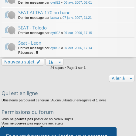
Dernier message par
cyril92
«
06 avr. 2007, 02:01
SEAT ALTEA 170 au banc...
Dernier message par
lauisa
«
07 janv. 2007, 11:21
SEAT - Toledo
Dernier message par
cyril92
«
07 oct. 2006, 17:15
Seat - Leon
Dernier message par
cyril92
«
07 oct. 2006, 17:14
Réponses :
5
Nouveau sujet
24 sujets • Page
1
sur
1
Aller à
Qui est en ligne
Utilisateurs parcourant ce forum : Aucun utilisateur enregistré et 1 invité
Permissions du forum
Vous
ne pouvez pas
poster de nouveaux sujets
Vous
ne pouvez pas
répondre aux sujets
Vous
ne pouvez pas
modifier vos messages
Vous
ne pouvez pas
supprimer vos messages