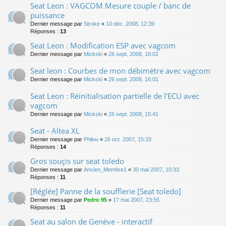
Seat Leon : VAGCOM Mesure couple / banc de
puissance
Dernier message par
Stroke
«
10 déc. 2008, 12:39
Réponses :
13
Seat Leon : Modification ESP avec vagcom
Dernier message par
Mickski
«
26 sept. 2008, 16:02
Seat leon : Courbes de mon débimètre avec vagcom
Dernier message par
Mickski
«
26 sept. 2008, 16:01
Seat Leon : Réinitialisation partielle de l'ECU avec
vagcom
Dernier message par
Mickski
«
26 sept. 2008, 15:41
Seat - Altea XL
Dernier message par
Philou
«
26 oct. 2007, 15:33
Réponses :
14
Gros souçis sur seat toledo
Dernier message par
Ancien_Membre1
«
30 mai 2007, 10:33
Réponses :
11
[Réglée] Panne de la soufflerie [Seat toledo]
Dernier message par
Pedro 95
«
17 mai 2007, 23:55
Réponses :
11
Seat au salon de Genève - interactif