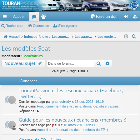
TouranPassion
Accueil
Faire un don
Le forum des propriétaires ou futurs acquéreurs du Volkswagen Touran
cc
Rechercher
or
Connexion
e
S’enregistrer
on
’e
ès
u
m
ne
nr
R
Accueil
Index du forum
Les autres voitures et ce qui touche à la voiture
Les autres modèles du groupe VW
Les modèles Seat
e
ra
m
br
xi
eg
Les modèles Seat
c
pi
s
es
on
ist
Modérateur :
Modérateurs
h
Rechercher
Recherche av
Nouveau sujet
de
re
e
r
24 sujets • Page
1
sur
1
r
c
Annonces
h
TouranPassion et les réseaux sociaux (Facebook,
e
Twitter, ...)
r
Dernier message par
gnanvofredy
«
13 oct. 2025, 16:19
Posté dans
Fonctionnement du site : avis, demande, observations, ...
Réponses :
6
Guide pour les nouveaux ( et anciens ) membres :)
Dernier message par
jef10
«
10 mars 2013, 09:39
Posté dans
Accueil et présentations des membres de TP :)