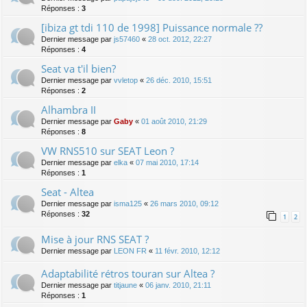
Réponses :
3
[ibiza gt tdi 110 de 1998] Puissance normale ??
Dernier message par
js57460
«
28 oct. 2012, 22:27
Réponses :
4
Seat va t'il bien?
Dernier message par
vvletop
«
26 déc. 2010, 15:51
Réponses :
2
Alhambra II
Dernier message par
Gaby
«
01 août 2010, 21:29
Réponses :
8
VW RNS510 sur SEAT Leon ?
Dernier message par
elka
«
07 mai 2010, 17:14
Réponses :
1
Seat - Altea
Dernier message par
isma125
«
26 mars 2010, 09:12
Réponses :
32
1
2
Mise à jour RNS SEAT ?
Dernier message par
LEON FR
«
11 févr. 2010, 12:12
Adaptabilité rétros touran sur Altea ?
Dernier message par
titjaune
«
06 janv. 2010, 21:11
Réponses :
1