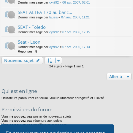
Dernier message par
cyril92
«
06 avr. 2007, 02:01
SEAT ALTEA 170 au banc...
Dernier message par
lauisa
«
07 janv. 2007, 11:21
SEAT - Toledo
Dernier message par
cyril92
«
07 oct. 2006, 17:15
Seat - Leon
Dernier message par
cyril92
«
07 oct. 2006, 17:14
Réponses :
5
Nouveau sujet
24 sujets • Page
1
sur
1
Aller à
Qui est en ligne
Utilisateurs parcourant ce forum : Aucun utilisateur enregistré et 1 invité
Permissions du forum
Vous
ne pouvez pas
poster de nouveaux sujets
Vous
ne pouvez pas
répondre aux sujets
Vous
ne pouvez pas
modifier vos messages
Vous
ne pouvez pas
supprimer vos messages