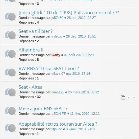
Réponses :
3
[ibiza gt tdi 110 de 1998] Puissance normale ??
Dernier message par
js57460
«
28 oct. 2012, 22:27
Réponses :
4
Seat va t'il bien?
Dernier message par
vvletop
«
26 déc. 2010, 15:51
Réponses :
2
Alhambra II
Dernier message par
Gaby
«
01 août 2010, 21:29
Réponses :
8
VW RNS510 sur SEAT Leon ?
Dernier message par
elka
«
07 mai 2010, 17:14
Réponses :
1
Seat - Altea
Dernier message par
isma125
«
26 mars 2010, 09:12
Réponses :
32
1
2
Mise à jour RNS SEAT ?
Dernier message par
LEON FR
«
11 févr. 2010, 12:12
Adaptabilité rétros touran sur Altea ?
Dernier message par
titjaune
«
06 janv. 2010, 21:11
Réponses :
1