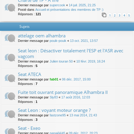
Charte de TP - A lire
Dernier message par
supercook
«
14 juil. 2025, 21:25
Posté dans
Accueil et présentations des membres de TP :)
Réponses :
121
1
2
3
4
5
Sujets
attelage oem alhambra
Dernier message par
pouik-pouik
«
13 oct. 2021, 13:57
Seat leon : Désactiver totalement l'ESP et l'ASR avec
vagcom
Dernier message par
Julien touran 50
«
10 févr. 2019, 16:24
Réponses :
5
Seat ATECA
Dernier message par
fab01
«
06 déc. 2017, 15:00
Réponses :
7
Fuite toit ouvrant panoramique Alhambra II
Dernier message par
Sly83
«
17 août 2016, 12:03
Réponses :
1
Seat Leon : voyant moteur orange ?
Dernier message par
fastzone95
«
13 mai 2014, 21:43
Réponses :
3
Seat - Exeo
Dernier message par
papajéjé45
«
09 déc. 2012, 20:23