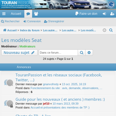
TouranPassion
Accueil
Faire un don
Le forum des propriétaires ou futurs acquéreurs du Volkswagen Touran
cc
Rechercher
or
Connexion
e
S’enregistrer
on
’e
ès
u
m
ne
nr
R
Accueil
Index du forum
Les autres voitures et ce qui touche à la voiture
Les autres modèles du groupe VW
Les modèles Seat
e
ra
m
br
xi
eg
Les modèles Seat
c
pi
s
es
on
ist
Modérateur :
Modérateurs
h
Rechercher
Recherche av
Nouveau sujet
de
re
e
r
24 sujets • Page
1
sur
1
r
c
Annonces
h
TouranPassion et les réseaux sociaux (Facebook,
e
Twitter, ...)
r
Dernier message par
gnanvofredy
«
13 oct. 2025, 16:19
Posté dans
Fonctionnement du site : avis, demande, observations, ...
Réponses :
6
Guide pour les nouveaux ( et anciens ) membres :)
Dernier message par
jef10
«
10 mars 2013, 09:39
Posté dans
Accueil et présentations des membres de TP :)