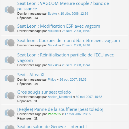
Seat Leon : VAGCOM Mesure couple / banc de
puissance
Dernier message par
Stroke
«
10 déc. 2008, 12:39
Réponses :
13
Seat Leon : Modification ESP avec vagcom
Dernier message par
Mickski
«
26 sept. 2008, 16:02
Seat leon : Courbes de mon débimètre avec vagcom
Dernier message par
Mickski
«
26 sept. 2008, 16:01
Seat Leon : Réinitialisation partielle de l'ECU avec
vagcom
Dernier message par
Mickski
«
26 sept. 2008, 15:41
Seat - Altea XL
Dernier message par
Philou
«
26 oct. 2007, 15:33
Réponses :
14
Gros souçis sur seat toledo
Dernier message par
Ancien_Membre1
«
30 mai 2007, 10:33
Réponses :
11
[Réglée] Panne de la soufflerie [Seat toledo]
Dernier message par
Pedro 95
«
17 mai 2007, 23:55
Réponses :
11
Seat au salon de Genève - interactif