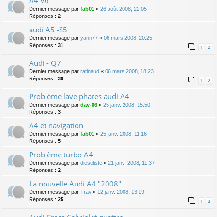
A4 V6
Dernier message par
fab01
«
26 août 2008, 22:05
Réponses :
2
audi A5 -S5
Dernier message par
yann77
«
06 mars 2008, 20:25
Réponses :
31
1
2
Audi - Q7
Dernier message par
ratinaud
«
06 mars 2008, 18:23
Réponses :
39
1
2
Problème lave phares audi A4
Dernier message par
dav-86
«
25 janv. 2008, 15:50
Réponses :
3
A4 et navigation
Dernier message par
fab01
«
25 janv. 2008, 11:16
Réponses :
5
Problème turbo A4
Dernier message par
dieseliste
«
21 janv. 2008, 11:37
Réponses :
2
La nouvelle Audi A4 "2008"
Dernier message par
Trav
«
12 janv. 2008, 13:19
Réponses :
25
1
2
Audi Cross Cabriolet quattro