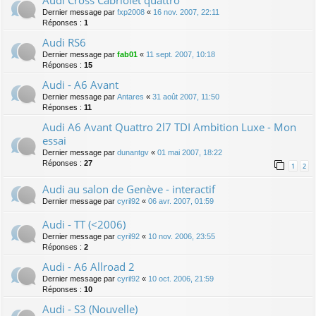
Dernier message par
fxp2008
«
16 nov. 2007, 22:11
Réponses :
1
Audi RS6
Dernier message par
fab01
«
11 sept. 2007, 10:18
Réponses :
15
Audi - A6 Avant
Dernier message par
Antares
«
31 août 2007, 11:50
Réponses :
11
Audi A6 Avant Quattro 2l7 TDI Ambition Luxe - Mon
essai
Dernier message par
dunantgv
«
01 mai 2007, 18:22
Réponses :
27
1
2
Audi au salon de Genève - interactif
Dernier message par
cyril92
«
06 avr. 2007, 01:59
Audi - TT (<2006)
Dernier message par
cyril92
«
10 nov. 2006, 23:55
Réponses :
2
Audi - A6 Allroad 2
Dernier message par
cyril92
«
10 oct. 2006, 21:59
Réponses :
10
Audi - S3 (Nouvelle)