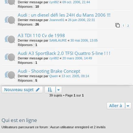
Dernier message par
cyril92
«
09 oct. 2006, 21:44
Réponses :
10
Audi : un diesel défi les 24H du Mans 2006 !!!
Dernier message par
Jeannot91
«
26 juin 2006, 22:31
Réponses :
26
1
2
A3 TDI 110 Cv de 1998
Dernier message par
SAMLAURE
«
30 mai 2006, 13:05
Réponses :
1
Audi A3 SportBack 2.0 TFSI Quattro S-line ! ! !
Dernier message par
cyril92
«
20 mars 2006, 14:49
Réponses :
1
Audi - Shooting Brake Concept
Dernier message par
Qwen
«
13 oct. 2005, 09:14
Réponses :
5
Nouveau sujet
39 sujets • Page
1
sur
1
Aller à
Qui est en ligne
Utilisateurs parcourant ce forum : Aucun utilisateur enregistré et 2 invités