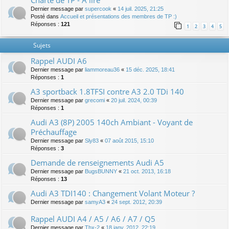
Charte de TP - A lire
Dernier message par
supercook
«
14 juil. 2025, 21:25
Posté dans
Accueil et présentations des membres de TP :)
Réponses :
121
1
2
3
4
5
Sujets
Rappel AUDI A6
Dernier message par
liammoreau36
«
15 déc. 2025, 18:41
Réponses :
1
A3 sportback 1.8TFSI contre A3 2.0 TDi 140
Dernier message par
grecomi
«
20 juil. 2024, 00:39
Réponses :
1
Audi A3 (8P) 2005 140ch Ambiant - Voyant de
Préchauffage
Dernier message par
Sly83
«
07 août 2015, 15:10
Réponses :
3
Demande de renseignements Audi A5
Dernier message par
BugsBUNNY
«
21 oct. 2013, 16:18
Réponses :
13
Audi A3 TDI140 : Changement Volant Moteur ?
Dernier message par
samyA3
«
24 sept. 2012, 20:39
Rappel AUDI A4 / A5 / A6 / A7 / Q5
Dernier message par
Thx-2
«
18 janv. 2012, 22:19