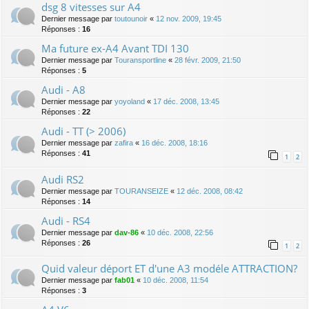
dsg 8 vitesses sur A4
Dernier message par
toutounoir
«
12 nov. 2009, 19:45
Réponses :
16
Ma future ex-A4 Avant TDI 130
Dernier message par
Touransportline
«
28 févr. 2009, 21:50
Réponses :
5
Audi - A8
Dernier message par
yoyoland
«
17 déc. 2008, 13:45
Réponses :
22
Audi - TT (> 2006)
Dernier message par
zafira
«
16 déc. 2008, 18:16
Réponses :
41
1
2
Audi RS2
Dernier message par
TOURANSEIZE
«
12 déc. 2008, 08:42
Réponses :
14
Audi - RS4
Dernier message par
dav-86
«
10 déc. 2008, 22:56
Réponses :
26
1
2
Quid valeur déport ET d'une A3 modéle ATTRACTION?
Dernier message par
fab01
«
10 déc. 2008, 11:54
Réponses :
3