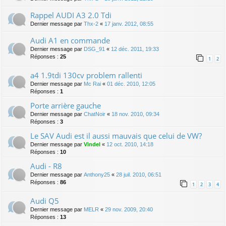
Rappel AUDI A3 2.0 Tdi
Dernier message par
Thx-2
«
17 janv. 2012, 08:55
Audi A1 en commande
Dernier message par
DSG_91
«
12 déc. 2011, 19:33
Réponses :
25
1
2
a4 1.9tdi 130cv problem rallenti
Dernier message par
Mc Rai
«
01 déc. 2010, 12:05
Réponses :
1
Porte arrière gauche
Dernier message par
ChatNoir
«
18 nov. 2010, 09:34
Réponses :
3
Le SAV Audi est il aussi mauvais que celui de VW?
Dernier message par
Vindel
«
12 oct. 2010, 14:18
Réponses :
10
Audi - R8
Dernier message par
Anthony25
«
28 juil. 2010, 06:51
Réponses :
86
1
2
3
4
Audi Q5
Dernier message par
MELR
«
29 nov. 2009, 20:40
Réponses :
13