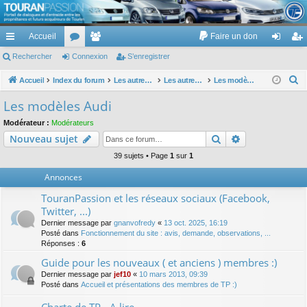
TouranPassion
Accueil
Faire un don
Le forum des propriétaires ou futurs acquéreurs du Volkswagen Touran
cc
Rechercher
or
Connexion
e
S’enregistrer
on
’e
ès
u
m
ne
nr
R
Accueil
Index du forum
Les autres voitures et ce qui touche à la voiture
Les autres modèles du groupe VW
Les modèles Audi
e
ra
m
br
xi
eg
Les modèles Audi
c
pi
s
es
on
ist
Modérateur :
Modérateurs
h
Rechercher
Recherche av
Nouveau sujet
de
re
e
r
39 sujets • Page
1
sur
1
r
c
Annonces
h
TouranPassion et les réseaux sociaux (Facebook,
e
Twitter, ...)
r
Dernier message par
gnanvofredy
«
13 oct. 2025, 16:19
Posté dans
Fonctionnement du site : avis, demande, observations, ...
Réponses :
6
Guide pour les nouveaux ( et anciens ) membres :)
Dernier message par
jef10
«
10 mars 2013, 09:39
Posté dans
Accueil et présentations des membres de TP :)