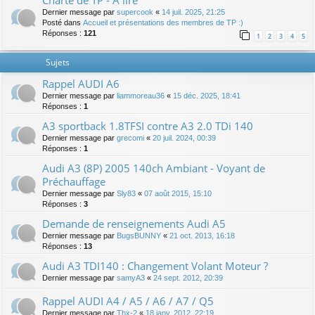
Charte de TP - A lire
Dernier message par
supercook
«
14 juil. 2025, 21:25
Posté dans
Accueil et présentations des membres de TP :)
Réponses :
121
1
2
3
4
5
Sujets
Rappel AUDI A6
Dernier message par
liammoreau36
«
15 déc. 2025, 18:41
Réponses :
1
A3 sportback 1.8TFSI contre A3 2.0 TDi 140
Dernier message par
grecomi
«
20 juil. 2024, 00:39
Réponses :
1
Audi A3 (8P) 2005 140ch Ambiant - Voyant de
Préchauffage
Dernier message par
Sly83
«
07 août 2015, 15:10
Réponses :
3
Demande de renseignements Audi A5
Dernier message par
BugsBUNNY
«
21 oct. 2013, 16:18
Réponses :
13
Audi A3 TDI140 : Changement Volant Moteur ?
Dernier message par
samyA3
«
24 sept. 2012, 20:39
Rappel AUDI A4 / A5 / A6 / A7 / Q5
Dernier message par
Thx-2
«
18 janv. 2012, 22:19