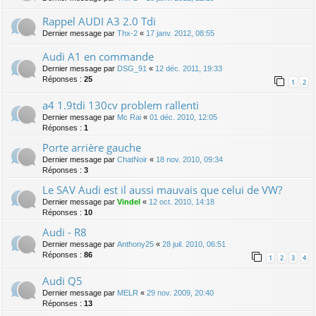
Rappel AUDI A3 2.0 Tdi
Dernier message par
Thx-2
«
17 janv. 2012, 08:55
Audi A1 en commande
Dernier message par
DSG_91
«
12 déc. 2011, 19:33
Réponses :
25
1
2
a4 1.9tdi 130cv problem rallenti
Dernier message par
Mc Rai
«
01 déc. 2010, 12:05
Réponses :
1
Porte arrière gauche
Dernier message par
ChatNoir
«
18 nov. 2010, 09:34
Réponses :
3
Le SAV Audi est il aussi mauvais que celui de VW?
Dernier message par
Vindel
«
12 oct. 2010, 14:18
Réponses :
10
Audi - R8
Dernier message par
Anthony25
«
28 juil. 2010, 06:51
Réponses :
86
1
2
3
4
Audi Q5
Dernier message par
MELR
«
29 nov. 2009, 20:40
Réponses :
13