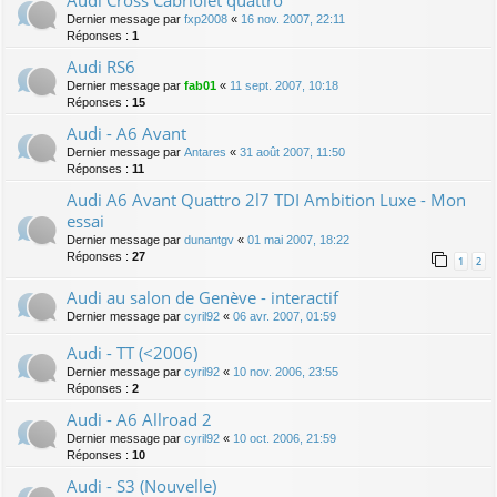
Dernier message par
fxp2008
«
16 nov. 2007, 22:11
Réponses :
1
Audi RS6
Dernier message par
fab01
«
11 sept. 2007, 10:18
Réponses :
15
Audi - A6 Avant
Dernier message par
Antares
«
31 août 2007, 11:50
Réponses :
11
Audi A6 Avant Quattro 2l7 TDI Ambition Luxe - Mon
essai
Dernier message par
dunantgv
«
01 mai 2007, 18:22
Réponses :
27
1
2
Audi au salon de Genève - interactif
Dernier message par
cyril92
«
06 avr. 2007, 01:59
Audi - TT (<2006)
Dernier message par
cyril92
«
10 nov. 2006, 23:55
Réponses :
2
Audi - A6 Allroad 2
Dernier message par
cyril92
«
10 oct. 2006, 21:59
Réponses :
10
Audi - S3 (Nouvelle)