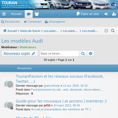
TouranPassion
Accueil
Faire un don
Le forum des propriétaires ou futurs acquéreurs du Volkswagen Touran
cc
Rechercher
or
Connexion
e
S’enregistrer
on
’e
ès
u
m
ne
nr
R
Accueil
Index du forum
Les autres voitures et ce qui touche à la voiture
Les autres modèles du groupe VW
Les modèles Audi
e
ra
m
br
xi
eg
Les modèles Audi
c
pi
s
es
on
ist
Modérateur :
Modérateurs
h
Rechercher
Recherche av
Nouveau sujet
de
re
e
r
39 sujets • Page
1
sur
1
r
c
Annonces
h
TouranPassion et les réseaux sociaux (Facebook,
e
Twitter, ...)
r
Dernier message par
gnanvofredy
«
13 oct. 2025, 16:19
Posté dans
Fonctionnement du site : avis, demande, observations, ...
Réponses :
6
Guide pour les nouveaux ( et anciens ) membres :)
Dernier message par
jef10
«
10 mars 2013, 09:39
Posté dans
Accueil et présentations des membres de TP :)