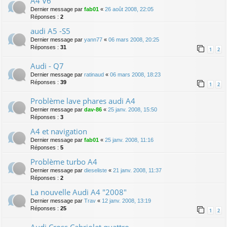
A4 V6
Dernier message par
fab01
«
26 août 2008, 22:05
Réponses :
2
audi A5 -S5
Dernier message par
yann77
«
06 mars 2008, 20:25
Réponses :
31
1
2
Audi - Q7
Dernier message par
ratinaud
«
06 mars 2008, 18:23
Réponses :
39
1
2
Problème lave phares audi A4
Dernier message par
dav-86
«
25 janv. 2008, 15:50
Réponses :
3
A4 et navigation
Dernier message par
fab01
«
25 janv. 2008, 11:16
Réponses :
5
Problème turbo A4
Dernier message par
dieseliste
«
21 janv. 2008, 11:37
Réponses :
2
La nouvelle Audi A4 "2008"
Dernier message par
Trav
«
12 janv. 2008, 13:19
Réponses :
25
1
2
Audi Cross Cabriolet quattro