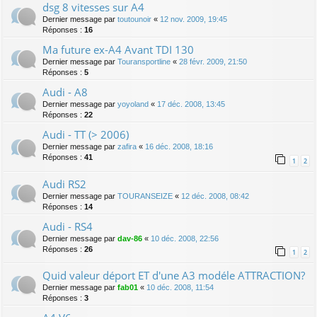
dsg 8 vitesses sur A4
Dernier message par
toutounoir
«
12 nov. 2009, 19:45
Réponses :
16
Ma future ex-A4 Avant TDI 130
Dernier message par
Touransportline
«
28 févr. 2009, 21:50
Réponses :
5
Audi - A8
Dernier message par
yoyoland
«
17 déc. 2008, 13:45
Réponses :
22
Audi - TT (> 2006)
Dernier message par
zafira
«
16 déc. 2008, 18:16
Réponses :
41
1
2
Audi RS2
Dernier message par
TOURANSEIZE
«
12 déc. 2008, 08:42
Réponses :
14
Audi - RS4
Dernier message par
dav-86
«
10 déc. 2008, 22:56
Réponses :
26
1
2
Quid valeur déport ET d'une A3 modéle ATTRACTION?
Dernier message par
fab01
«
10 déc. 2008, 11:54
Réponses :
3