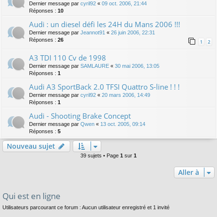
Dernier message par
cyril92
«
09 oct. 2006, 21:44
Réponses :
10
Audi : un diesel défi les 24H du Mans 2006 !!!
Dernier message par
Jeannot91
«
26 juin 2006, 22:31
Réponses :
26
1
2
A3 TDI 110 Cv de 1998
Dernier message par
SAMLAURE
«
30 mai 2006, 13:05
Réponses :
1
Audi A3 SportBack 2.0 TFSI Quattro S-line ! ! !
Dernier message par
cyril92
«
20 mars 2006, 14:49
Réponses :
1
Audi - Shooting Brake Concept
Dernier message par
Qwen
«
13 oct. 2005, 09:14
Réponses :
5
Nouveau sujet
39 sujets • Page
1
sur
1
Aller à
Qui est en ligne
Utilisateurs parcourant ce forum : Aucun utilisateur enregistré et 1 invité