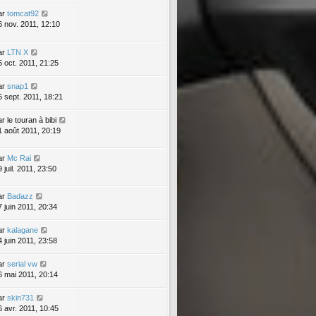
ar
tomcat92
6 nov. 2011, 12:10
ar
LTN X
5 oct. 2011, 21:25
ar
snap1
6 sept. 2011, 18:21
ar
le touran à bibi
1 août 2011, 20:19
ar
Mc Rai
 juil. 2011, 23:50
ar
Badazz
7 juin 2011, 20:34
ar
kalagane
4 juin 2011, 23:58
ar
serial vw
6 mai 2011, 20:14
ar
skin731
6 avr. 2011, 10:45