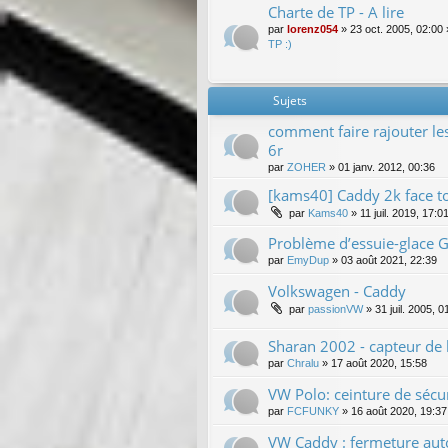
Charte de TP - A lire
par
lorenz054
»
23 oct. 2005, 02:00
TP :)
Sujets
comment faire rajouter l
6r
par
ZOHER
»
01 janv. 2012, 00:36
[kams40] Caddy 2k face t
par
Kams40
»
11 juil. 2019, 17:0
Problème d’essuie-glace G
par
EmyDup
»
03 août 2021, 22:39
Volkswagen - Caddy
par
passionVW
»
31 juil. 2005, 0
Sharan 2002 - capteur de 
par
Chralu
»
17 août 2020, 15:58
VW Polo: ceinture de sécur
par
FCFUNKY
»
16 août 2020, 19:37
VW Caddy : fermeture auto