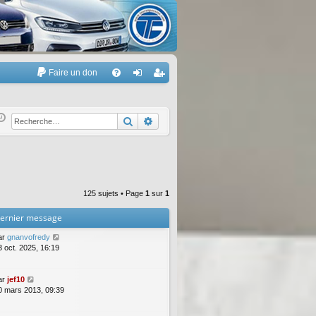
Faire un don
A
FA
on
’e
Q
ne
nr
Rechercher
Recherche avancée
xi
eg
on
ist
re
125 sujets • Page
1
sur
1
r
ernier message
ar
gnanvofredy
3 oct. 2025, 16:19
ar
jef10
0 mars 2013, 09:39