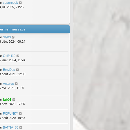
ar
supercook
 juil. 2025, 21:25
ernier message
ar
Sly83
6 déc. 2024, 09:24
ar
Golf4110
5 janv. 2024, 11:24
ar
EmyDup
3 août 2021, 22:39
ar
Antares
5 avr. 2021, 11:50
ar
fab01
3 nov. 2020, 17:06
ar
FCFUNKY
6 août 2020, 19:37
ar
BATNA_85