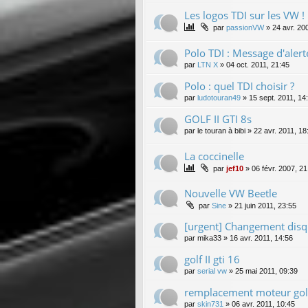
Les logos TDI sur les VW ! !
par
passionVW
»
24 avr. 20
Polo TDI : Message d'alert
par
LTN X
»
04 oct. 2011, 21:45
Polo : quel TDI choisir ?
par
ludotouran49
»
15 sept. 2011, 14
GOLF II GTI 8s
par
le touran à bibi
»
22 avr. 2011, 18
La coccinelle
par
jef10
»
06 févr. 2007, 21
Nouvelle VW Beetle
par
Sine
»
21 juin 2011, 23:55
[urgent] Changement disqu
par
mika33
»
16 avr. 2011, 14:56
golf II gti 16
par
serial vw
»
25 mai 2011, 09:39
remplacement moteur gol
par
skin731
»
06 avr. 2011, 10:45