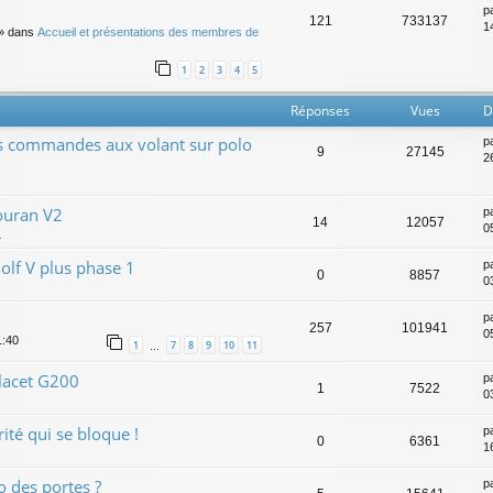
p
121
733137
14
» dans
Accueil et présentations des membres de
1
2
3
4
5
Réponses
Vues
D
es commandes aux volant sur polo
p
9
27145
2
ouran V2
p
14
12057
0
1
olf V plus phase 1
p
0
8857
0
p
257
101941
0
1:40
1
7
8
9
10
11
…
lacet G200
p
1
7522
0
ité qui se bloque !
p
0
6361
1
 des portes ?
p