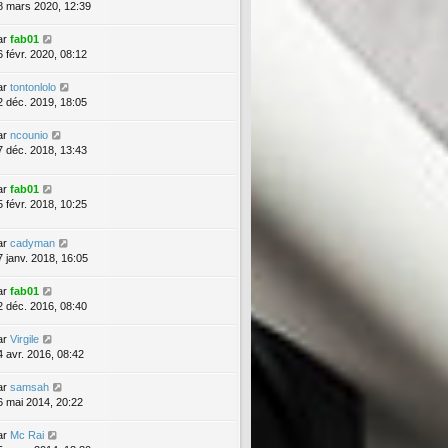
8 mars 2020, 12:39
ar
fab01
6 févr. 2020, 08:12
ar
tontonlolo
2 déc. 2019, 18:05
ar
ncounio
7 déc. 2018, 13:43
ar
fab01
5 févr. 2018, 10:25
ar
cadyman
7 janv. 2018, 16:05
ar
fab01
2 déc. 2016, 08:40
ar
Virgile
4 avr. 2016, 08:42
ar
samsah
6 mai 2014, 20:22
ar
Mc Rai