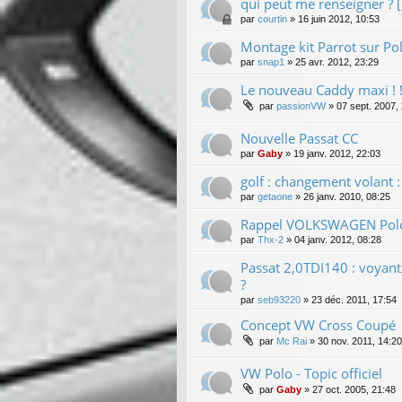
qui peut me renseigner ? [
par
courtin
»
16 juin 2012, 10:53
Montage kit Parrot sur Po
par
snap1
»
25 avr. 2012, 23:29
Le nouveau Caddy maxi ! !
par
passionVW
»
07 sept. 2007,
Nouvelle Passat CC
par
Gaby
»
19 janv. 2012, 22:03
golf : changement volant :
par
getaone
»
26 janv. 2010, 08:25
Rappel VOLKSWAGEN Polo
par
Thx-2
»
04 janv. 2012, 08:28
Passat 2,0TDI140 : voyan
?
par
seb93220
»
23 déc. 2011, 17:54
Concept VW Cross Coupé
par
Mc Rai
»
30 nov. 2011, 14:20
VW Polo - Topic officiel
par
Gaby
»
27 oct. 2005, 21:48