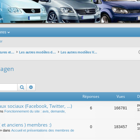
u Volkswagen Touran
res
er
Les autres voitures et ce qui touche à la voiture
Les autres modèles du groupe VW
Les autres modèles Volkswagen
wagen
Rechercher
Recherche avancée
Réponses
Vues
D
ux sociaux (Facebook, Twitter, ...)
p
6
166781
1
ans
Fonctionnement du site : avis, demande,
 et anciens ) membres :)
p
0
183457
1
» dans
Accueil et présentations des membres de