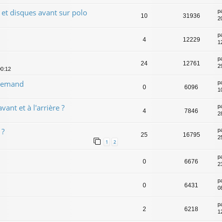
et disques avant sur polo
p
10
31936
2
p
4
12229
1
p
24
12761
2
00:12
llemand
p
0
6096
1
vant et à l'arrière ?
p
4
7846
2
 ?
p
25
16795
2
1
2
p
0
6676
2
p
0
6431
0
p
2
6218
12