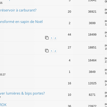
5
15641
0
55
réservoir à carburant?
p
20
36921
0
ansformé en sapin de Noël
p
2
3699
1
p
44
18499
1
1
2
p
27
18851
1
1
2
p
4
16464
2
p
1
3849
1
03:27
p
16
12025
1
iver lumières & bips portes?
p
10
8271
2
7
ROK
p
36
23972