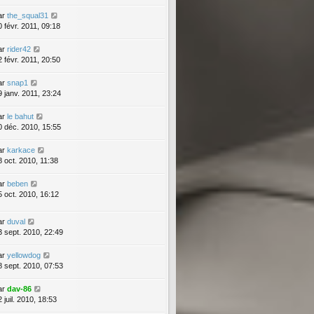
ar
the_squal31
0 févr. 2011, 09:18
ar
rider42
2 févr. 2011, 20:50
ar
snap1
9 janv. 2011, 23:24
ar
le bahut
0 déc. 2010, 15:55
ar
karkace
8 oct. 2010, 11:38
ar
beben
5 oct. 2010, 16:12
ar
duval
3 sept. 2010, 22:49
ar
yellowdog
8 sept. 2010, 07:53
ar
dav-86
 juil. 2010, 18:53