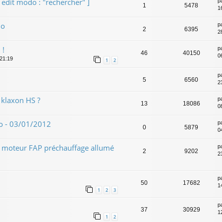
 edit modo : "rechercher" ]
p
1
5478
1
lo
p
2
6395
2
 !
p
46
40150
0
 21:19
1
2
p
5
6560
2
 klaxon HS ?
p
13
18086
0
 - 03/01/2012
p
0
5879
0
t moteur FAP préchauffage allumé
p
2
9202
2
p
50
17682
1
1
2
3
p
37
30929
1
1
2