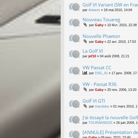
Golf VI Variant (SW en Fra
par
Antares
»
18 mai 2010, 14:04
Nouveau Touareg
par
Gaby
»
10 févr. 2010, 22:38
Nouvelle Phaeton
par
Gaby
»
22 avr. 2010, 17:53
La Golf VI
par
jef10
»
04 août 2008, 21:21
VW Passat CC
par
DSG_91
»
17 janv. 2008, 17
VW - Passat R36
par
Gaby
»
20 nov. 2006, 13:20
Golf VI GTI
par
macdolux
»
01 mars 2010, 1
J'ai éssayé la nouvelle Go
par
TOURANSEIZE
»
26 juin 2009, 
[ANNULE] Présentation de 
par
Gaby
»
09 janv. 2010, 23:40