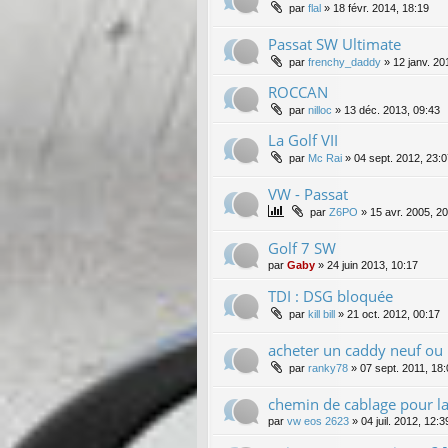
par
flal
»
18 févr. 2014, 18:19
Passat SW Ultimate
par
frenchy_daddy
»
12 janv. 20
ROCCAN
par
nilloc
»
13 déc. 2013, 09:43
La Golf VII
par
Mc Rai
»
04 sept. 2012, 23:
VW - Passat
par
Z6PO
»
15 avr. 2005, 2
Golf 7 SW
par
Gaby
»
24 juin 2013, 10:17
TDI : DSG bloquée
par
kill bill
»
21 oct. 2012, 00:17
acheter un caddy neuf ou 
par
ranky78
»
07 sept. 2011, 18
chemin de cablage pour l
par
vw eos 2623
»
04 juil. 2012, 12:3