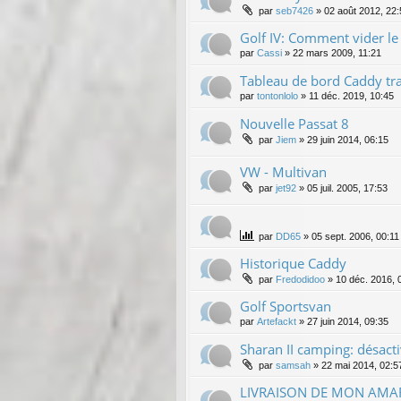
par
seb7426
»
02 août 2012, 22:
Golf IV: Comment vider le 
par
Cassi
»
22 mars 2009, 11:21
Tableau de bord Caddy tr
par
tontonlolo
»
11 déc. 2019, 10:45
Nouvelle Passat 8
par
Jiem
»
29 juin 2014, 06:15
VW - Multivan
par
jet92
»
05 juil. 2005, 17:53
par
DD65
»
05 sept. 2006, 00:11
Historique Caddy
par
Fredodidoo
»
10 déc. 2016, 
Golf Sportsvan
par
Artefackt
»
27 juin 2014, 09:35
Sharan II camping: désact
par
samsah
»
22 mai 2014, 02:5
LIVRAISON DE MON AMA