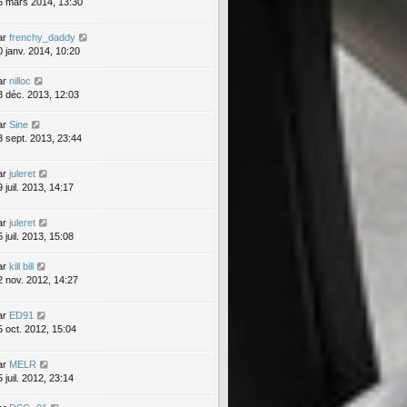
5 mars 2014, 13:30
ar
frenchy_daddy
0 janv. 2014, 10:20
ar
nilloc
3 déc. 2013, 12:03
ar
Sine
3 sept. 2013, 23:44
ar
juleret
 juil. 2013, 14:17
ar
juleret
 juil. 2013, 15:08
ar
kill bill
2 nov. 2012, 14:27
ar
ED91
5 oct. 2012, 15:04
ar
MELR
 juil. 2012, 23:14