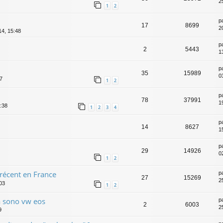
2
1
2
p
17
8699
2
14, 15:48
p
2
5443
1
p
35
15989
0
07
1
2
p
78
37991
19
0:38
1
2
3
4
p
14
8627
15
p
29
14926
0
1
2
récent en France
p
27
15269
2
:03
1
2
a sono vw eos
p
2
6003
25
9