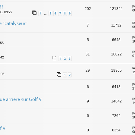
 !
p
202
121344
0
05, 09:27
1
5
6
7
8
9
…
e "catalyseur"
p
7
11732
0
p
5
6645
1
:55
p
51
20022
0
:42
1
2
3
p
29
19965
19
:05
1
2
p
6
6413
2
e arriere sur Golf V
p
9
14842
1
p
6
7264
2
f V
p
0
6354
0