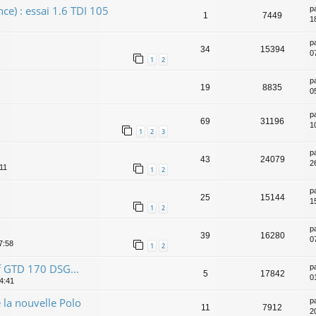
nce) : essai 1.6 TDI 105
p
1
7449
1
p
34
15394
0
1
2
p
19
8835
0
p
69
31196
1
1
2
3
p
43
24079
2
:11
1
2
p
25
15144
1
1
2
p
39
16280
0
7:58
1
2
lf GTD 170 DSG...
p
5
17842
0
14:41
la nouvelle Polo
p
11
7912
2