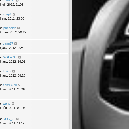
ar
DSG_91
6 juin 2012, 11:05
ar
snap1
8 avr. 2012, 23:36
ar
lpascalon
6 mars 2012, 20:12
ar
yann77
3 janv. 2012, 06:45
ar
GOLF GT
8 janv. 2012, 16:01
ar
Thx-2
4 janv. 2012, 08:28
ar
seb93220
3 déc. 2011, 23:26
ar
wano
4 déc. 2011, 09:19
ar
DSG_91
2 déc. 2011, 11:19