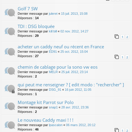
Golf 7 SW
Dernier message par
juleret
«
15 juil. 2013, 15:08
Réponses :
14
TDI : DSG bloquée
Dernier message par
kill bill
«
02 nov. 2012, 14:27
Réponses :
29
1
2
acheter un caddy neuf ou récent en France
Dernier message par
ED91
«
25 oct. 2012, 15:04
Réponses :
27
1
2
chemin de cablage pour la sono vw eos
Dernier message par
MELR
«
25 juil. 2012, 23:14
Réponses :
2
qui peut me renseigner ? [ edit modo : "rechercher" ]
Dernier message par
DSG_91
«
16 juin 2012, 11:05
Réponses :
1
Montage kit Parrot sur Polo
Dernier message par
snap1
«
28 avr. 2012, 23:36
Réponses :
2
Le nouveau Caddy maxi ! ! !
Dernier message par
lpascalon
«
06 mars 2012, 20:12
Réponses :
46
1
2