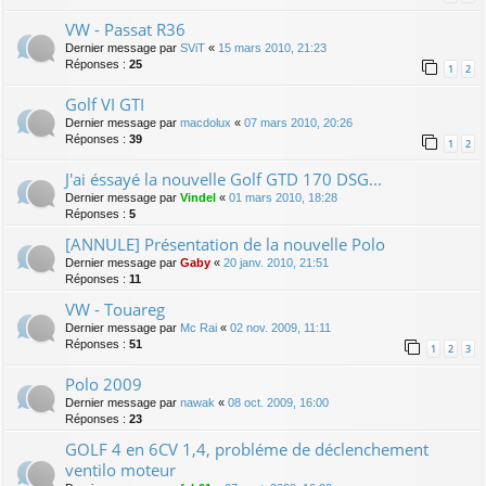
VW - Passat R36
Dernier message par
SViT
«
15 mars 2010, 21:23
Réponses :
25
1
2
Golf VI GTI
Dernier message par
macdolux
«
07 mars 2010, 20:26
Réponses :
39
1
2
J'ai éssayé la nouvelle Golf GTD 170 DSG...
Dernier message par
Vindel
«
01 mars 2010, 18:28
Réponses :
5
[ANNULE] Présentation de la nouvelle Polo
Dernier message par
Gaby
«
20 janv. 2010, 21:51
Réponses :
11
VW - Touareg
Dernier message par
Mc Rai
«
02 nov. 2009, 11:11
Réponses :
51
1
2
3
Polo 2009
Dernier message par
nawak
«
08 oct. 2009, 16:00
Réponses :
23
GOLF 4 en 6CV 1,4, probléme de déclenchement
ventilo moteur