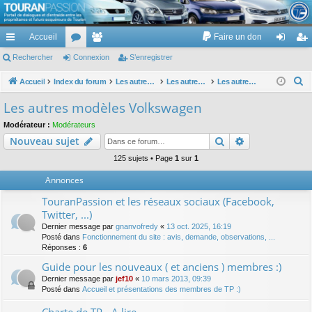
TouranPassion
Accueil
Faire un don
Le forum des propriétaires ou futurs acquéreurs du Volkswagen Touran
cc
Rechercher
or
Connexion
e
S’enregistrer
on
’e
ès
u
m
ne
nr
R
Accueil
Index du forum
Les autres voitures et ce qui touche à la voiture
Les autres modèles du groupe VW
Les autres modèles Volkswagen
e
ra
m
br
xi
eg
Les autres modèles Volkswagen
c
pi
s
es
on
ist
Modérateur :
Modérateurs
h
Rechercher
Recherche av
Nouveau sujet
de
re
e
r
125 sujets • Page
1
sur
1
r
c
Annonces
h
TouranPassion et les réseaux sociaux (Facebook,
e
Twitter, ...)
r
Dernier message par
gnanvofredy
«
13 oct. 2025, 16:19
Posté dans
Fonctionnement du site : avis, demande, observations, ...
Réponses :
6
Guide pour les nouveaux ( et anciens ) membres :)
Dernier message par
jef10
«
10 mars 2013, 09:39
Posté dans
Accueil et présentations des membres de TP :)