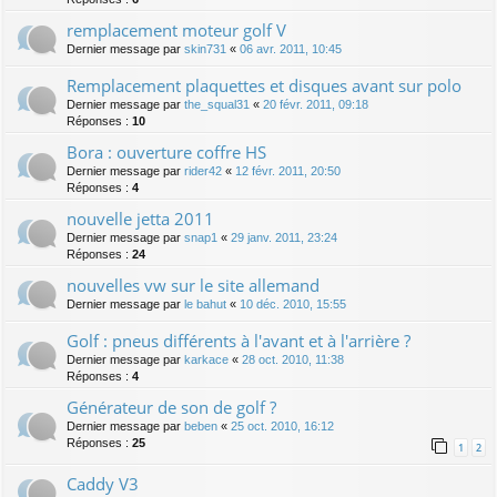
remplacement moteur golf V
Dernier message par
skin731
«
06 avr. 2011, 10:45
Remplacement plaquettes et disques avant sur polo
Dernier message par
the_squal31
«
20 févr. 2011, 09:18
Réponses :
10
Bora : ouverture coffre HS
Dernier message par
rider42
«
12 févr. 2011, 20:50
Réponses :
4
nouvelle jetta 2011
Dernier message par
snap1
«
29 janv. 2011, 23:24
Réponses :
24
nouvelles vw sur le site allemand
Dernier message par
le bahut
«
10 déc. 2010, 15:55
Golf : pneus différents à l'avant et à l'arrière ?
Dernier message par
karkace
«
28 oct. 2010, 11:38
Réponses :
4
Générateur de son de golf ?
Dernier message par
beben
«
25 oct. 2010, 16:12
Réponses :
25
1
2
Caddy V3