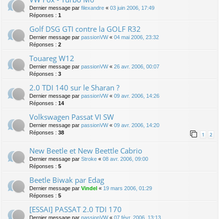
Dernier message par
filexandre
«
03 juin 2006, 17:49
Réponses :
1
Golf DSG GTI contre la GOLF R32
Dernier message par
passionVW
«
04 mai 2006, 23:32
Réponses :
2
Touareg W12
Dernier message par
passionVW
«
26 avr. 2006, 00:07
Réponses :
3
2.0 TDI 140 sur le Sharan ?
Dernier message par
passionVW
«
09 avr. 2006, 14:26
Réponses :
14
Volkswagen Passat VI SW
Dernier message par
passionVW
«
09 avr. 2006, 14:20
Réponses :
38
1
2
New Beetle et New Beettle Cabrio
Dernier message par
Stroke
«
08 avr. 2006, 09:00
Réponses :
5
Beetle Biwak par Edag
Dernier message par
Vindel
«
19 mars 2006, 01:29
Réponses :
5
[ESSAI] PASSAT 2.0 TDI 170
Dernier message par
passionVW
«
07 févr. 2006, 13:13