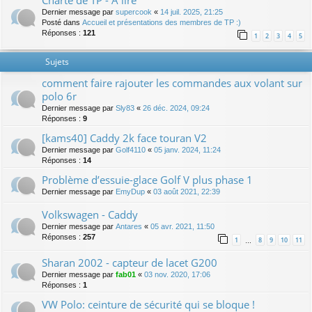
Charte de TP - A lire
Dernier message par
supercook
«
14 juil. 2025, 21:25
Posté dans
Accueil et présentations des membres de TP :)
Réponses :
121
1
2
3
4
5
Sujets
comment faire rajouter les commandes aux volant sur
polo 6r
Dernier message par
Sly83
«
26 déc. 2024, 09:24
Réponses :
9
[kams40] Caddy 2k face touran V2
Dernier message par
Golf4110
«
05 janv. 2024, 11:24
Réponses :
14
Problème d’essuie-glace Golf V plus phase 1
Dernier message par
EmyDup
«
03 août 2021, 22:39
Volkswagen - Caddy
Dernier message par
Antares
«
05 avr. 2021, 11:50
Réponses :
257
1
8
9
10
11
…
Sharan 2002 - capteur de lacet G200
Dernier message par
fab01
«
03 nov. 2020, 17:06
Réponses :
1
VW Polo: ceinture de sécurité qui se bloque !