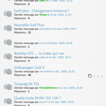
Dernier message par
fab01
«
07 sept. 2009, 16:20
Réponses :
6
Golf plus : Changement Antenne ?
Dernier message par
Vindel
«
10 juil. 2009, 21:20
Réponses :
5
Nouvelle Golf Plus
Dernier message par
tomcat92
«
10 mars 2009, 23:07
Réponses :
21
Dernier message par
S-Line
«
30 janv. 2009, 00:32
Réponses :
1
Bentley GTC ... la vidéo qui tue.
Dernier message par
zafira
«
16 déc. 2008, 18:17
Réponses :
4
Volkswagen Golf V
Dernier message par
trevor49
«
10 déc. 2008, 22:05
Réponses :
55
1
2
3
Touareg V6 TDi
Dernier message par
ThinkDifferent
«
12 nov. 2008, 18:30
Réponses :
1
Quelle huile BORA TDI 100 ?
Dernier message par
yann77
«
23 sept. 2008, 19:50
Réponses :
5