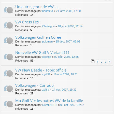
Un autre genre de VW....
Dernier message par
bono983
«
21 janv. 2008, 17:50
Réponses :
14
VW Cross Fox
Dernier message par
Chataigne
«
18 janv. 2008, 22:14
Réponses :
5
Volkswagen Golf en Corée
Dernier message par
poloman
«
15 déc. 2007, 02:02
Réponses :
1
Nouvelle VW Golf V Variant ! ! !
Dernier message par
carlitos
«
02 déc. 2007, 12:55
Réponses :
87
1
2
3
4
VW New Beetle - Topic officiel
Dernier message par
cyril92
«
16 nov. 2007, 18:51
Réponses :
16
Volkswagen - Corrado
Dernier message par
zafira
«
14 nov. 2007, 19:32
Réponses :
21
Ma Golf V + les autres VW de la famille
Dernier message par
SAMLAURE
«
09 oct. 2007, 13:37
Réponses :
16