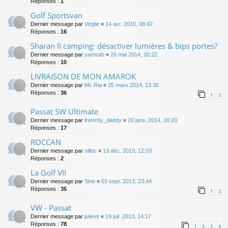
Réponses :
1
Golf Sportsvan
Dernier message par
Virgile
«
14 avr. 2016, 08:42
Réponses :
16
Sharan II camping: désactiver lumières & bips portes?
Dernier message par
samsah
«
26 mai 2014, 20:22
Réponses :
10
LIVRAISON DE MON AMAROK
Dernier message par
Mc Rai
«
25 mars 2014, 13:30
Réponses :
36
1
2
Passat SW Ultimate
Dernier message par
frenchy_daddy
«
20 janv. 2014, 10:20
Réponses :
17
ROCCAN
Dernier message par
nilloc
«
13 déc. 2013, 12:03
Réponses :
2
La Golf VII
Dernier message par
Sine
«
03 sept. 2013, 23:44
Réponses :
35
1
2
VW - Passat
Dernier message par
juleret
«
19 juil. 2013, 14:17
Réponses :
78
1
2
3
4