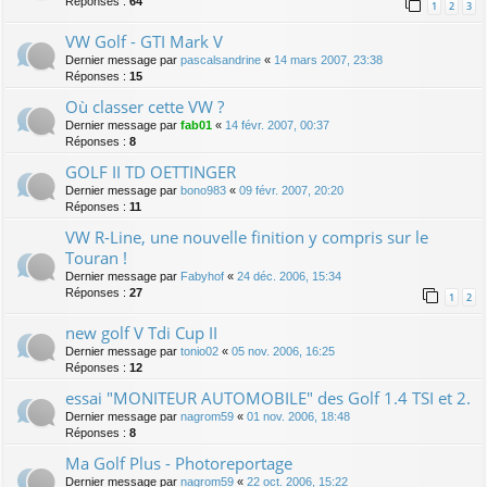
Réponses :
64
1
2
3
VW Golf - GTI Mark V
Dernier message par
pascalsandrine
«
14 mars 2007, 23:38
Réponses :
15
Où classer cette VW ?
Dernier message par
fab01
«
14 févr. 2007, 00:37
Réponses :
8
GOLF II TD OETTINGER
Dernier message par
bono983
«
09 févr. 2007, 20:20
Réponses :
11
VW R-Line, une nouvelle finition y compris sur le
Touran !
Dernier message par
Fabyhof
«
24 déc. 2006, 15:34
Réponses :
27
1
2
new golf V Tdi Cup II
Dernier message par
tonio02
«
05 nov. 2006, 16:25
Réponses :
12
essai "MONITEUR AUTOMOBILE" des Golf 1.4 TSI et 2.
Dernier message par
nagrom59
«
01 nov. 2006, 18:48
Réponses :
8
Ma Golf Plus - Photoreportage
Dernier message par
nagrom59
«
22 oct. 2006, 15:22