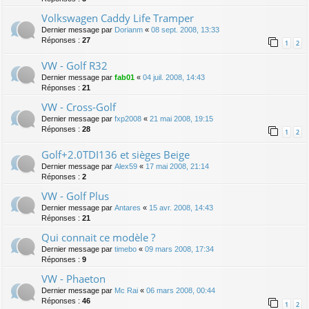
Volkswagen Caddy Life Tramper
Dernier message par
Dorianm
«
08 sept. 2008, 13:33
Réponses :
27
1
2
VW - Golf R32
Dernier message par
fab01
«
04 juil. 2008, 14:43
Réponses :
21
VW - Cross-Golf
Dernier message par
fxp2008
«
21 mai 2008, 19:15
Réponses :
28
1
2
Golf+2.0TDI136 et sièges Beige
Dernier message par
Alex59
«
17 mai 2008, 21:14
Réponses :
2
VW - Golf Plus
Dernier message par
Antares
«
15 avr. 2008, 14:43
Réponses :
21
Qui connait ce modèle ?
Dernier message par
timebo
«
09 mars 2008, 17:34
Réponses :
9
VW - Phaeton
Dernier message par
Mc Rai
«
06 mars 2008, 00:44
Réponses :
46
1
2