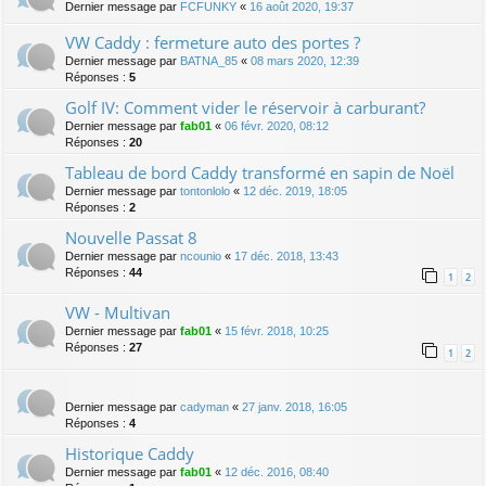
Dernier message par
FCFUNKY
«
16 août 2020, 19:37
VW Caddy : fermeture auto des portes ?
Dernier message par
BATNA_85
«
08 mars 2020, 12:39
Réponses :
5
Golf IV: Comment vider le réservoir à carburant?
Dernier message par
fab01
«
06 févr. 2020, 08:12
Réponses :
20
Tableau de bord Caddy transformé en sapin de Noël
Dernier message par
tontonlolo
«
12 déc. 2019, 18:05
Réponses :
2
Nouvelle Passat 8
Dernier message par
ncounio
«
17 déc. 2018, 13:43
Réponses :
44
1
2
VW - Multivan
Dernier message par
fab01
«
15 févr. 2018, 10:25
Réponses :
27
1
2
Dernier message par
cadyman
«
27 janv. 2018, 16:05
Réponses :
4
Historique Caddy
Dernier message par
fab01
«
12 déc. 2016, 08:40