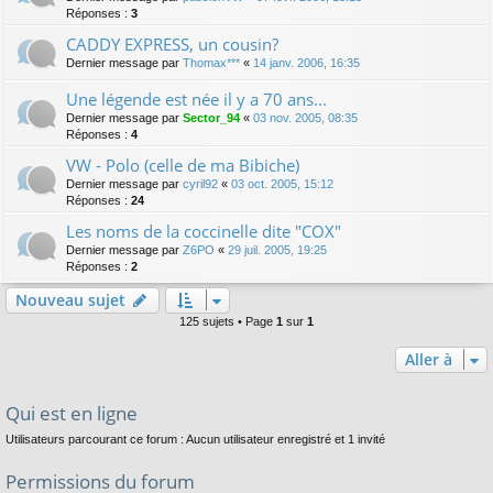
Réponses :
3
CADDY EXPRESS, un cousin?
Dernier message par
Thomax***
«
14 janv. 2006, 16:35
Une légende est née il y a 70 ans...
Dernier message par
Sector_94
«
03 nov. 2005, 08:35
Réponses :
4
VW - Polo (celle de ma Bibiche)
Dernier message par
cyril92
«
03 oct. 2005, 15:12
Réponses :
24
Les noms de la coccinelle dite "COX"
Dernier message par
Z6PO
«
29 juil. 2005, 19:25
Réponses :
2
Nouveau sujet
125 sujets • Page
1
sur
1
Aller à
Qui est en ligne
Utilisateurs parcourant ce forum : Aucun utilisateur enregistré et 1 invité
Permissions du forum