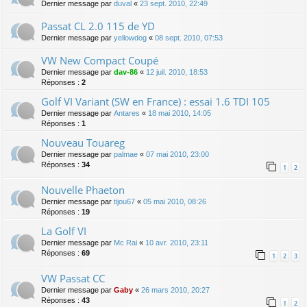
Dernier message par
duval
«
23 sept. 2010, 22:49
Passat CL 2.0 115 de YD
Dernier message par
yellowdog
«
08 sept. 2010, 07:53
VW New Compact Coupé
Dernier message par
dav-86
«
12 juil. 2010, 18:53
Réponses :
2
Golf VI Variant (SW en France) : essai 1.6 TDI 105
Dernier message par
Antares
«
18 mai 2010, 14:05
Réponses :
1
Nouveau Touareg
Dernier message par
palmae
«
07 mai 2010, 23:00
Réponses :
34
1
2
Nouvelle Phaeton
Dernier message par
tijou67
«
05 mai 2010, 08:26
Réponses :
19
La Golf VI
Dernier message par
Mc Rai
«
10 avr. 2010, 23:11
Réponses :
69
1
2
3
VW Passat CC
Dernier message par
Gaby
«
26 mars 2010, 20:27
Réponses :
43
1
2