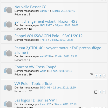
Nouvelle Passat CC
Dernier message par
yann77
«
23 janv. 2012, 06:45
Réponses :
5
golf : changement volant : klaxon HS ?
Dernier message par
GOLF GT
«
08 janv. 2012, 16:01
Réponses :
13
Rappel VOLKSWAGEN Polo - 03/01/2012
Dernier message par
Thx-2
«
04 janv. 2012, 08:28
Passat 2,0TDI140 : voyant moteur FAP préchauffage
allumé ?
Dernier message par
seb93220
«
23 déc. 2011, 23:26
Réponses :
2
Concept VW Cross Coupé
Dernier message par
wano
«
14 déc. 2011, 09:19
Réponses :
50
1
2
3
VW Polo - Topic officiel
Dernier message par
DSG_91
«
12 déc. 2011, 11:19
Réponses :
37
1
2
Les logos TDI sur les VW ! ! !
Dernier message par
tomcat92
«
06 nov. 2011, 12:10
Réponses :
202