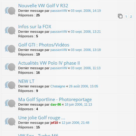
Nouvelle VW Golf V R32
Dernier message par
passionVW
«
03 sept. 2006, 14:19
Réponses :
25
1
2
Infos sur la FOX
Dernier message par
passionVW
«
03 sept. 2006, 13:21
Réponses :
5
Golf GTI : Photos/Vidéos
Dernier message par
passionVW
«
03 sept. 2006, 13:18
Réponses :
19
Actualités VW Polo IV phase II
Dernier message par
passionVW
«
03 sept. 2006, 11:13
Réponses :
16
NEW LT
Dernier message par
Chataigne
«
26 août 2006, 15:05
Réponses :
9
Ma Golf Sportline - Photoreportage
Dernier message par
dav-86
«
18 juin 2006, 11:13
Réponses :
4
Une jolie Golf rouge ...
Dernier message par
jef10
«
12 juin 2006, 21:48
Réponses :
15
VW Fox - Turbo M6