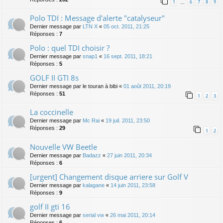
1
6
7
8
9
…
Polo TDI : Message d'alerte "catalyseur"
Dernier message par
LTN X
«
05 oct. 2011, 21:25
Réponses :
7
Polo : quel TDI choisir ?
Dernier message par
snap1
«
16 sept. 2011, 18:21
Réponses :
5
GOLF II GTI 8s
Dernier message par
le touran à bibi
«
01 août 2011, 20:19
Réponses :
51
1
2
3
La coccinelle
Dernier message par
Mc Rai
«
19 juil. 2011, 23:50
Réponses :
29
1
2
Nouvelle VW Beetle
Dernier message par
Badazz
«
27 juin 2011, 20:34
Réponses :
6
[urgent] Changement disque arriere sur Golf V
Dernier message par
kalagane
«
14 juin 2011, 23:58
Réponses :
9
golf II gti 16
Dernier message par
serial vw
«
26 mai 2011, 20:14
Réponses :
6