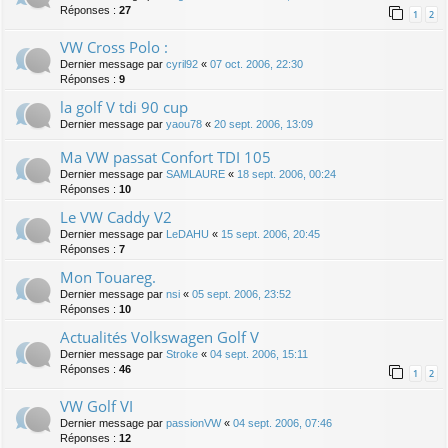
Réponses :
27
1
2
VW Cross Polo :
Dernier message par
cyril92
«
07 oct. 2006, 22:30
Réponses :
9
la golf V tdi 90 cup
Dernier message par
yaou78
«
20 sept. 2006, 13:09
Ma VW passat Confort TDI 105
Dernier message par
SAMLAURE
«
18 sept. 2006, 00:24
Réponses :
10
Le VW Caddy V2
Dernier message par
LeDAHU
«
15 sept. 2006, 20:45
Réponses :
7
Mon Touareg.
Dernier message par
nsi
«
05 sept. 2006, 23:52
Réponses :
10
Actualités Volkswagen Golf V
Dernier message par
Stroke
«
04 sept. 2006, 15:11
Réponses :
46
1
2
VW Golf VI
Dernier message par
passionVW
«
04 sept. 2006, 07:46
Réponses :
12