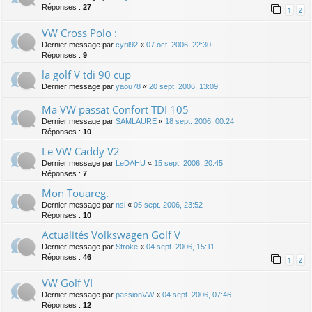
Réponses :
27
1
2
VW Cross Polo :
Dernier message par
cyril92
«
07 oct. 2006, 22:30
Réponses :
9
la golf V tdi 90 cup
Dernier message par
yaou78
«
20 sept. 2006, 13:09
Ma VW passat Confort TDI 105
Dernier message par
SAMLAURE
«
18 sept. 2006, 00:24
Réponses :
10
Le VW Caddy V2
Dernier message par
LeDAHU
«
15 sept. 2006, 20:45
Réponses :
7
Mon Touareg.
Dernier message par
nsi
«
05 sept. 2006, 23:52
Réponses :
10
Actualités Volkswagen Golf V
Dernier message par
Stroke
«
04 sept. 2006, 15:11
Réponses :
46
1
2
VW Golf VI
Dernier message par
passionVW
«
04 sept. 2006, 07:46
Réponses :
12