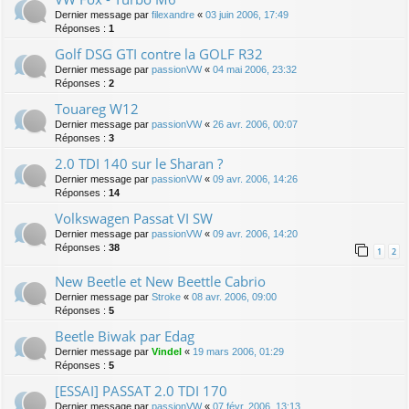
Dernier message par
filexandre
«
03 juin 2006, 17:49
Réponses :
1
Golf DSG GTI contre la GOLF R32
Dernier message par
passionVW
«
04 mai 2006, 23:32
Réponses :
2
Touareg W12
Dernier message par
passionVW
«
26 avr. 2006, 00:07
Réponses :
3
2.0 TDI 140 sur le Sharan ?
Dernier message par
passionVW
«
09 avr. 2006, 14:26
Réponses :
14
Volkswagen Passat VI SW
Dernier message par
passionVW
«
09 avr. 2006, 14:20
Réponses :
38
1
2
New Beetle et New Beettle Cabrio
Dernier message par
Stroke
«
08 avr. 2006, 09:00
Réponses :
5
Beetle Biwak par Edag
Dernier message par
Vindel
«
19 mars 2006, 01:29
Réponses :
5
[ESSAI] PASSAT 2.0 TDI 170
Dernier message par
passionVW
«
07 févr. 2006, 13:13