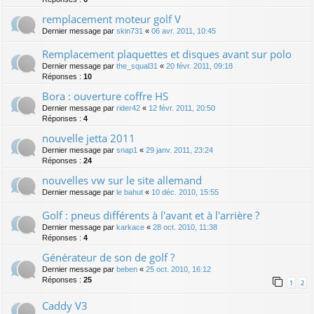
remplacement moteur golf V
Dernier message par
skin731
«
06 avr. 2011, 10:45
Remplacement plaquettes et disques avant sur polo
Dernier message par
the_squal31
«
20 févr. 2011, 09:18
Réponses :
10
Bora : ouverture coffre HS
Dernier message par
rider42
«
12 févr. 2011, 20:50
Réponses :
4
nouvelle jetta 2011
Dernier message par
snap1
«
29 janv. 2011, 23:24
Réponses :
24
nouvelles vw sur le site allemand
Dernier message par
le bahut
«
10 déc. 2010, 15:55
Golf : pneus différents à l'avant et à l'arrière ?
Dernier message par
karkace
«
28 oct. 2010, 11:38
Réponses :
4
Générateur de son de golf ?
Dernier message par
beben
«
25 oct. 2010, 16:12
Réponses :
25
1
2
Caddy V3