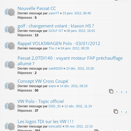
Nouvelle Passat CC
Dernier message par
yann77
«
23 janv. 2012, 06:45
Réponses :
5
golf : changement volant : klaxon HS ?
Dernier message par
GOLF GT
«
08 janv. 2012, 16:01
Réponses :
13
Rappel VOLKSWAGEN Polo - 03/01/2012
Dernier message par
Thx-2
«
04 janv. 2012, 08:28
Passat 2,0TDI140 : voyant moteur FAP préchauffage
allumé ?
Dernier message par
seb93220
«
23 déc. 2011, 23:26
Réponses :
2
Concept VW Cross Coupé
Dernier message par
wano
«
14 déc. 2011, 09:19
Réponses :
50
1
2
3
VW Polo - Topic officiel
Dernier message par
DSG_91
«
12 déc. 2011, 11:19
Réponses :
37
1
2
Les logos TDI sur les VW ! ! !
Dernier message par
tomcat92
«
06 nov. 2011, 12:10
Réponses :
202