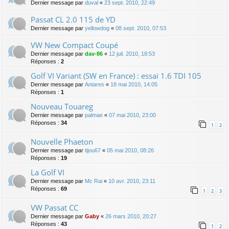
Dernier message par
duval
«
23 sept. 2010, 22:49
Passat CL 2.0 115 de YD
Dernier message par
yellowdog
«
08 sept. 2010, 07:53
VW New Compact Coupé
Dernier message par
dav-86
«
12 juil. 2010, 18:53
Réponses :
2
Golf VI Variant (SW en France) : essai 1.6 TDI 105
Dernier message par
Antares
«
18 mai 2010, 14:05
Réponses :
1
Nouveau Touareg
Dernier message par
palmae
«
07 mai 2010, 23:00
Réponses :
34
1
2
Nouvelle Phaeton
Dernier message par
tijou67
«
05 mai 2010, 08:26
Réponses :
19
La Golf VI
Dernier message par
Mc Rai
«
10 avr. 2010, 23:11
Réponses :
69
1
2
3
VW Passat CC
Dernier message par
Gaby
«
26 mars 2010, 20:27
Réponses :
43
1
2