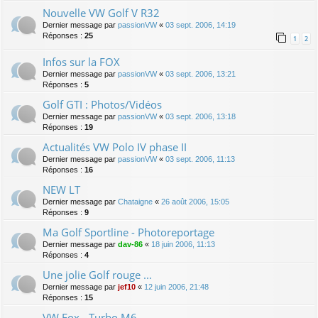
Nouvelle VW Golf V R32
Dernier message par
passionVW
«
03 sept. 2006, 14:19
Réponses :
25
1
2
Infos sur la FOX
Dernier message par
passionVW
«
03 sept. 2006, 13:21
Réponses :
5
Golf GTI : Photos/Vidéos
Dernier message par
passionVW
«
03 sept. 2006, 13:18
Réponses :
19
Actualités VW Polo IV phase II
Dernier message par
passionVW
«
03 sept. 2006, 11:13
Réponses :
16
NEW LT
Dernier message par
Chataigne
«
26 août 2006, 15:05
Réponses :
9
Ma Golf Sportline - Photoreportage
Dernier message par
dav-86
«
18 juin 2006, 11:13
Réponses :
4
Une jolie Golf rouge ...
Dernier message par
jef10
«
12 juin 2006, 21:48
Réponses :
15
VW Fox - Turbo M6