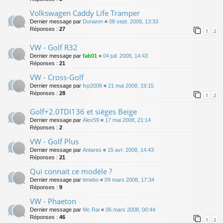
Volkswagen Caddy Life Tramper
Dernier message par
Dorianm
«
08 sept. 2008, 13:33
Réponses :
27
1
2
VW - Golf R32
Dernier message par
fab01
«
04 juil. 2008, 14:43
Réponses :
21
VW - Cross-Golf
Dernier message par
fxp2008
«
21 mai 2008, 19:15
Réponses :
28
1
2
Golf+2.0TDI136 et sièges Beige
Dernier message par
Alex59
«
17 mai 2008, 21:14
Réponses :
2
VW - Golf Plus
Dernier message par
Antares
«
15 avr. 2008, 14:43
Réponses :
21
Qui connait ce modèle ?
Dernier message par
timebo
«
09 mars 2008, 17:34
Réponses :
9
VW - Phaeton
Dernier message par
Mc Rai
«
06 mars 2008, 00:44
Réponses :
46
1
2