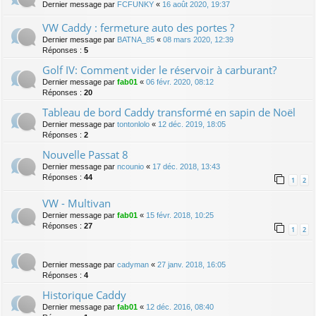
Dernier message par
FCFUNKY
«
16 août 2020, 19:37
VW Caddy : fermeture auto des portes ?
Dernier message par
BATNA_85
«
08 mars 2020, 12:39
Réponses :
5
Golf IV: Comment vider le réservoir à carburant?
Dernier message par
fab01
«
06 févr. 2020, 08:12
Réponses :
20
Tableau de bord Caddy transformé en sapin de Noël
Dernier message par
tontonlolo
«
12 déc. 2019, 18:05
Réponses :
2
Nouvelle Passat 8
Dernier message par
ncounio
«
17 déc. 2018, 13:43
Réponses :
44
1
2
VW - Multivan
Dernier message par
fab01
«
15 févr. 2018, 10:25
Réponses :
27
1
2
Dernier message par
cadyman
«
27 janv. 2018, 16:05
Réponses :
4
Historique Caddy
Dernier message par
fab01
«
12 déc. 2016, 08:40