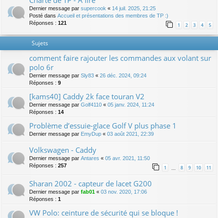
Charte de TP - A lire
Dernier message par
supercook
«
14 juil. 2025, 21:25
Posté dans
Accueil et présentations des membres de TP :)
Réponses :
121
1
2
3
4
5
Sujets
comment faire rajouter les commandes aux volant sur
polo 6r
Dernier message par
Sly83
«
26 déc. 2024, 09:24
Réponses :
9
[kams40] Caddy 2k face touran V2
Dernier message par
Golf4110
«
05 janv. 2024, 11:24
Réponses :
14
Problème d’essuie-glace Golf V plus phase 1
Dernier message par
EmyDup
«
03 août 2021, 22:39
Volkswagen - Caddy
Dernier message par
Antares
«
05 avr. 2021, 11:50
Réponses :
257
1
8
9
10
11
…
Sharan 2002 - capteur de lacet G200
Dernier message par
fab01
«
03 nov. 2020, 17:06
Réponses :
1
VW Polo: ceinture de sécurité qui se bloque !