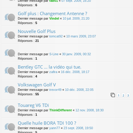
Dernier message par
fab01
«
07 sept. 2009, 16:20
Réponses :
6
Golf plus : Changement Antenne ?
Dernier message par
Vindel
«
10 juil. 2009, 21:20
Réponses :
5
Nouvelle Golf Plus
Dernier message par
tomcat92
«
10 mars 2009, 23:07
Réponses :
21
Dernier message par
S-Line
«
30 janv. 2009, 00:32
Réponses :
1
Bentley GTC ... la vidéo qui tue.
Dernier message par
zafira
«
16 déc. 2008, 18:17
Réponses :
4
Volkswagen Golf V
Dernier message par
trevor49
«
10 déc. 2008, 22:05
Réponses :
55
1
2
3
Touareg V6 TDi
Dernier message par
ThinkDifferent
«
12 nov. 2008, 18:30
Réponses :
1
Quelle huile BORA TDI 100 ?
Dernier message par
yann77
«
23 sept. 2008, 19:50
Réponses :
5