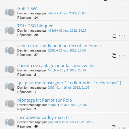
Golf 7 SW
Dernier message par
juleret
«
15 juil. 2013, 15:08
Réponses :
14
TDI : DSG bloquée
Dernier message par
kill bill
«
02 nov. 2012, 14:27
Réponses :
29
1
2
acheter un caddy neuf ou récent en France
Dernier message par
ED91
«
25 oct. 2012, 15:04
Réponses :
27
1
2
chemin de cablage pour la sono vw eos
Dernier message par
MELR
«
25 juil. 2012, 23:14
Réponses :
2
qui peut me renseigner ? [ edit modo : "rechercher" ]
Dernier message par
DSG_91
«
16 juin 2012, 11:05
Réponses :
1
Montage kit Parrot sur Polo
Dernier message par
snap1
«
28 avr. 2012, 23:36
Réponses :
2
Le nouveau Caddy maxi ! ! !
Dernier message par
lpascalon
«
06 mars 2012, 20:12
Réponses :
46
1
2