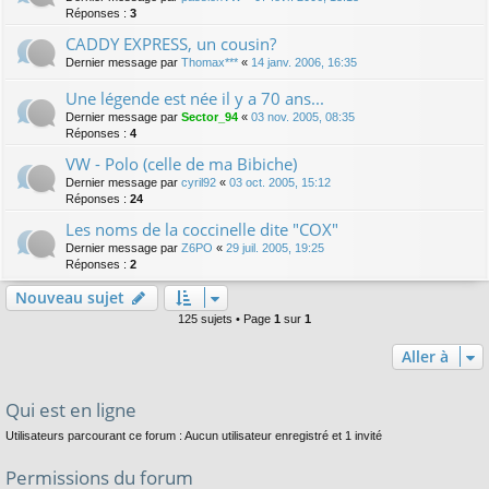
Réponses :
3
CADDY EXPRESS, un cousin?
Dernier message par
Thomax***
«
14 janv. 2006, 16:35
Une légende est née il y a 70 ans...
Dernier message par
Sector_94
«
03 nov. 2005, 08:35
Réponses :
4
VW - Polo (celle de ma Bibiche)
Dernier message par
cyril92
«
03 oct. 2005, 15:12
Réponses :
24
Les noms de la coccinelle dite "COX"
Dernier message par
Z6PO
«
29 juil. 2005, 19:25
Réponses :
2
Nouveau sujet
125 sujets • Page
1
sur
1
Aller à
Qui est en ligne
Utilisateurs parcourant ce forum : Aucun utilisateur enregistré et 1 invité
Permissions du forum