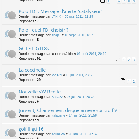
1
6
7
8
9
…
Polo TDI : Message d'alerte "catalyseur"
Dernier message par
LTN X
«
05 oct. 2011, 21:25
Réponses :
7
Polo : quel TDI choisir ?
Dernier message par
snap1
«
16 sept. 2011, 18:21
Réponses :
5
GOLF II GTI 8s
Dernier message par
le touran à bibi
«
01 août 2011, 20:19
Réponses :
51
1
2
3
La coccinelle
Dernier message par
Mc Rai
«
19 juil. 2011, 23:50
Réponses :
29
1
2
Nouvelle VW Beetle
Dernier message par
Badazz
«
27 juin 2011, 20:34
Réponses :
6
[urgent] Changement disque arriere sur Golf V
Dernier message par
kalagane
«
14 juin 2011, 23:58
Réponses :
9
golf II gti 16
Dernier message par
serial vw
«
26 mai 2011, 20:14
Réponses :
6