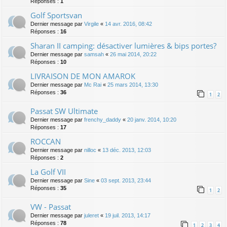
Réponses :
1
Golf Sportsvan
Dernier message par
Virgile
«
14 avr. 2016, 08:42
Réponses :
16
Sharan II camping: désactiver lumières & bips portes?
Dernier message par
samsah
«
26 mai 2014, 20:22
Réponses :
10
LIVRAISON DE MON AMAROK
Dernier message par
Mc Rai
«
25 mars 2014, 13:30
Réponses :
36
1
2
Passat SW Ultimate
Dernier message par
frenchy_daddy
«
20 janv. 2014, 10:20
Réponses :
17
ROCCAN
Dernier message par
nilloc
«
13 déc. 2013, 12:03
Réponses :
2
La Golf VII
Dernier message par
Sine
«
03 sept. 2013, 23:44
Réponses :
35
1
2
VW - Passat
Dernier message par
juleret
«
19 juil. 2013, 14:17
Réponses :
78
1
2
3
4