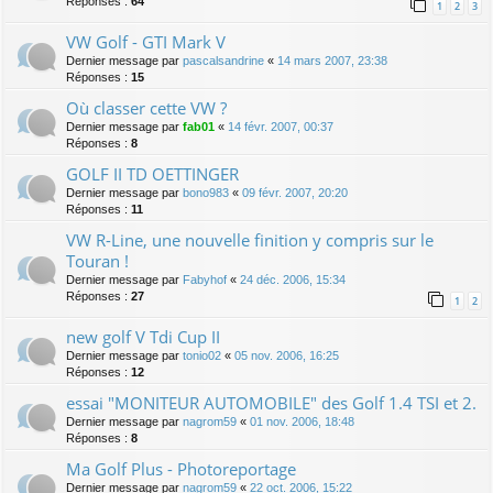
Réponses :
64
1
2
3
VW Golf - GTI Mark V
Dernier message par
pascalsandrine
«
14 mars 2007, 23:38
Réponses :
15
Où classer cette VW ?
Dernier message par
fab01
«
14 févr. 2007, 00:37
Réponses :
8
GOLF II TD OETTINGER
Dernier message par
bono983
«
09 févr. 2007, 20:20
Réponses :
11
VW R-Line, une nouvelle finition y compris sur le
Touran !
Dernier message par
Fabyhof
«
24 déc. 2006, 15:34
Réponses :
27
1
2
new golf V Tdi Cup II
Dernier message par
tonio02
«
05 nov. 2006, 16:25
Réponses :
12
essai "MONITEUR AUTOMOBILE" des Golf 1.4 TSI et 2.
Dernier message par
nagrom59
«
01 nov. 2006, 18:48
Réponses :
8
Ma Golf Plus - Photoreportage
Dernier message par
nagrom59
«
22 oct. 2006, 15:22