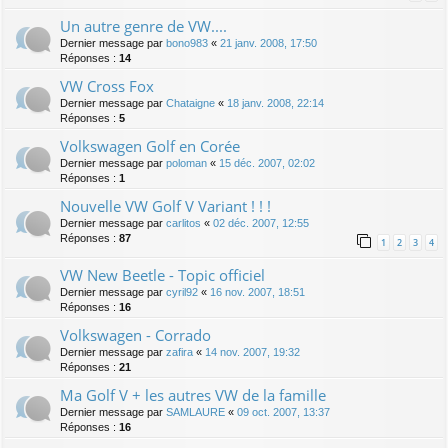
Un autre genre de VW....
Dernier message par
bono983
«
21 janv. 2008, 17:50
Réponses :
14
VW Cross Fox
Dernier message par
Chataigne
«
18 janv. 2008, 22:14
Réponses :
5
Volkswagen Golf en Corée
Dernier message par
poloman
«
15 déc. 2007, 02:02
Réponses :
1
Nouvelle VW Golf V Variant ! ! !
Dernier message par
carlitos
«
02 déc. 2007, 12:55
Réponses :
87
1
2
3
4
VW New Beetle - Topic officiel
Dernier message par
cyril92
«
16 nov. 2007, 18:51
Réponses :
16
Volkswagen - Corrado
Dernier message par
zafira
«
14 nov. 2007, 19:32
Réponses :
21
Ma Golf V + les autres VW de la famille
Dernier message par
SAMLAURE
«
09 oct. 2007, 13:37
Réponses :
16