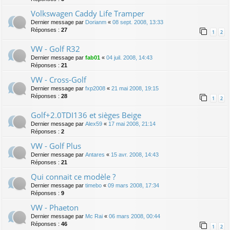
Volkswagen Caddy Life Tramper
Dernier message par
Dorianm
«
08 sept. 2008, 13:33
Réponses :
27
1
2
VW - Golf R32
Dernier message par
fab01
«
04 juil. 2008, 14:43
Réponses :
21
VW - Cross-Golf
Dernier message par
fxp2008
«
21 mai 2008, 19:15
Réponses :
28
1
2
Golf+2.0TDI136 et sièges Beige
Dernier message par
Alex59
«
17 mai 2008, 21:14
Réponses :
2
VW - Golf Plus
Dernier message par
Antares
«
15 avr. 2008, 14:43
Réponses :
21
Qui connait ce modèle ?
Dernier message par
timebo
«
09 mars 2008, 17:34
Réponses :
9
VW - Phaeton
Dernier message par
Mc Rai
«
06 mars 2008, 00:44
Réponses :
46
1
2