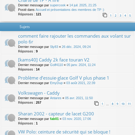
Charte de TP - A lire
Dernier message par
supercook
«
14 juil. 2025, 21:25
Posté dans
Accueil et présentations des membres de TP :)
Réponses :
121
1
2
3
4
5
Sujets
comment faire rajouter les commandes aux volant sur
polo 6r
Dernier message par
Sly83
«
26 déc. 2024, 09:24
Réponses :
9
[kams40] Caddy 2k face touran V2
Dernier message par
Golf4110
«
05 janv. 2024, 11:24
Réponses :
14
Problème d’essuie-glace Golf V plus phase 1
Dernier message par
EmyDup
«
03 août 2021, 22:39
Volkswagen - Caddy
Dernier message par
Antares
«
05 avr. 2021, 11:50
Réponses :
257
1
8
9
10
11
…
Sharan 2002 - capteur de lacet G200
Dernier message par
fab01
«
03 nov. 2020, 17:06
Réponses :
1
VW Polo: ceinture de sécurité qui se bloque !