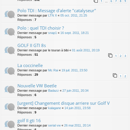
1
6
7
8
9
…
Polo TDI : Message d'alerte "catalyseur"
Dernier message par
LTN X
«
05 oct. 2011, 21:25
Réponses :
7
Polo : quel TDI choisir ?
Dernier message par
snap1
«
16 sept. 2011, 18:21
Réponses :
5
GOLF II GTI 8s
Dernier message par
le touran à bibi
«
01 août 2011, 20:19
Réponses :
51
1
2
3
La coccinelle
Dernier message par
Mc Rai
«
19 juil. 2011, 23:50
Réponses :
29
1
2
Nouvelle VW Beetle
Dernier message par
Badazz
«
27 juin 2011, 20:34
Réponses :
6
[urgent] Changement disque arriere sur Golf V
Dernier message par
kalagane
«
14 juin 2011, 23:58
Réponses :
9
golf II gti 16
Dernier message par
serial vw
«
26 mai 2011, 20:14
Réponses :
6