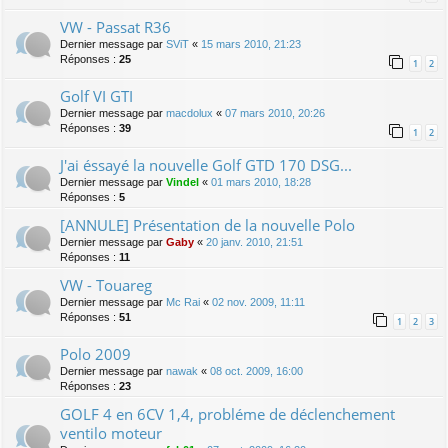
VW - Passat R36
Dernier message par
SViT
«
15 mars 2010, 21:23
Réponses :
25
1
2
Golf VI GTI
Dernier message par
macdolux
«
07 mars 2010, 20:26
Réponses :
39
1
2
J'ai éssayé la nouvelle Golf GTD 170 DSG...
Dernier message par
Vindel
«
01 mars 2010, 18:28
Réponses :
5
[ANNULE] Présentation de la nouvelle Polo
Dernier message par
Gaby
«
20 janv. 2010, 21:51
Réponses :
11
VW - Touareg
Dernier message par
Mc Rai
«
02 nov. 2009, 11:11
Réponses :
51
1
2
3
Polo 2009
Dernier message par
nawak
«
08 oct. 2009, 16:00
Réponses :
23
GOLF 4 en 6CV 1,4, probléme de déclenchement
ventilo moteur