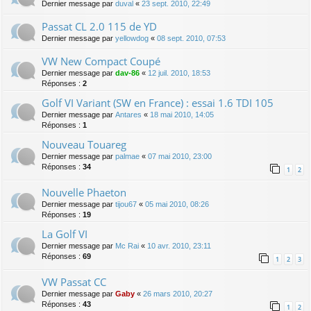
Dernier message par
duval
«
23 sept. 2010, 22:49
Passat CL 2.0 115 de YD
Dernier message par
yellowdog
«
08 sept. 2010, 07:53
VW New Compact Coupé
Dernier message par
dav-86
«
12 juil. 2010, 18:53
Réponses :
2
Golf VI Variant (SW en France) : essai 1.6 TDI 105
Dernier message par
Antares
«
18 mai 2010, 14:05
Réponses :
1
Nouveau Touareg
Dernier message par
palmae
«
07 mai 2010, 23:00
Réponses :
34
1
2
Nouvelle Phaeton
Dernier message par
tijou67
«
05 mai 2010, 08:26
Réponses :
19
La Golf VI
Dernier message par
Mc Rai
«
10 avr. 2010, 23:11
Réponses :
69
1
2
3
VW Passat CC
Dernier message par
Gaby
«
26 mars 2010, 20:27
Réponses :
43
1
2