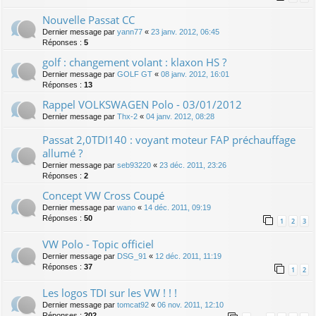
Nouvelle Passat CC
Dernier message par
yann77
«
23 janv. 2012, 06:45
Réponses :
5
golf : changement volant : klaxon HS ?
Dernier message par
GOLF GT
«
08 janv. 2012, 16:01
Réponses :
13
Rappel VOLKSWAGEN Polo - 03/01/2012
Dernier message par
Thx-2
«
04 janv. 2012, 08:28
Passat 2,0TDI140 : voyant moteur FAP préchauffage
allumé ?
Dernier message par
seb93220
«
23 déc. 2011, 23:26
Réponses :
2
Concept VW Cross Coupé
Dernier message par
wano
«
14 déc. 2011, 09:19
Réponses :
50
1
2
3
VW Polo - Topic officiel
Dernier message par
DSG_91
«
12 déc. 2011, 11:19
Réponses :
37
1
2
Les logos TDI sur les VW ! ! !
Dernier message par
tomcat92
«
06 nov. 2011, 12:10
Réponses :
202