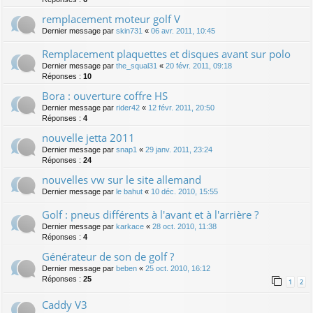
remplacement moteur golf V
Dernier message par
skin731
«
06 avr. 2011, 10:45
Remplacement plaquettes et disques avant sur polo
Dernier message par
the_squal31
«
20 févr. 2011, 09:18
Réponses :
10
Bora : ouverture coffre HS
Dernier message par
rider42
«
12 févr. 2011, 20:50
Réponses :
4
nouvelle jetta 2011
Dernier message par
snap1
«
29 janv. 2011, 23:24
Réponses :
24
nouvelles vw sur le site allemand
Dernier message par
le bahut
«
10 déc. 2010, 15:55
Golf : pneus différents à l'avant et à l'arrière ?
Dernier message par
karkace
«
28 oct. 2010, 11:38
Réponses :
4
Générateur de son de golf ?
Dernier message par
beben
«
25 oct. 2010, 16:12
Réponses :
25
1
2
Caddy V3