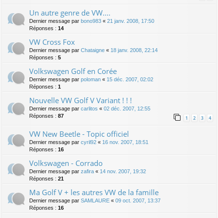
Un autre genre de VW....
Dernier message par
bono983
«
21 janv. 2008, 17:50
Réponses :
14
VW Cross Fox
Dernier message par
Chataigne
«
18 janv. 2008, 22:14
Réponses :
5
Volkswagen Golf en Corée
Dernier message par
poloman
«
15 déc. 2007, 02:02
Réponses :
1
Nouvelle VW Golf V Variant ! ! !
Dernier message par
carlitos
«
02 déc. 2007, 12:55
Réponses :
87
1
2
3
4
VW New Beetle - Topic officiel
Dernier message par
cyril92
«
16 nov. 2007, 18:51
Réponses :
16
Volkswagen - Corrado
Dernier message par
zafira
«
14 nov. 2007, 19:32
Réponses :
21
Ma Golf V + les autres VW de la famille
Dernier message par
SAMLAURE
«
09 oct. 2007, 13:37
Réponses :
16