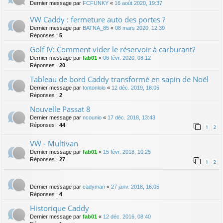
Dernier message par
FCFUNKY
«
16 août 2020, 19:37
VW Caddy : fermeture auto des portes ?
Dernier message par
BATNA_85
«
08 mars 2020, 12:39
Réponses :
5
Golf IV: Comment vider le réservoir à carburant?
Dernier message par
fab01
«
06 févr. 2020, 08:12
Réponses :
20
Tableau de bord Caddy transformé en sapin de Noël
Dernier message par
tontonlolo
«
12 déc. 2019, 18:05
Réponses :
2
Nouvelle Passat 8
Dernier message par
ncounio
«
17 déc. 2018, 13:43
Réponses :
44
1
2
VW - Multivan
Dernier message par
fab01
«
15 févr. 2018, 10:25
Réponses :
27
1
2
Dernier message par
cadyman
«
27 janv. 2018, 16:05
Réponses :
4
Historique Caddy
Dernier message par
fab01
«
12 déc. 2016, 08:40