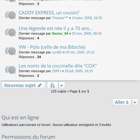
Réponses :
3
CADDY EXPRESS, un cousin?
Dernier message par
Thomax***
«
14 janv. 2006, 16:35
Une légende est née il y a 70 ans...
Dernier message par
Sector_94
«
03 nov. 2005, 08:35
Réponses :
4
VW - Polo (celle de ma Bibiche)
Dernier message par
cyril92
«
03 oct. 2005, 15:12
Réponses :
24
Les noms de la coccinelle dite "COX"
Dernier message par
Z6PO
«
29 juil. 2005, 19:25
Réponses :
2
Nouveau sujet
125 sujets • Page
1
sur
1
Aller à
Qui est en ligne
Utilisateurs parcourant ce forum : Aucun utilisateur enregistré et 3 invités
Permissions du forum