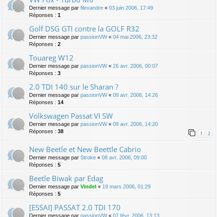
Dernier message par
filexandre
«
03 juin 2006, 17:49
Réponses :
1
Golf DSG GTI contre la GOLF R32
Dernier message par
passionVW
«
04 mai 2006, 23:32
Réponses :
2
Touareg W12
Dernier message par
passionVW
«
26 avr. 2006, 00:07
Réponses :
3
2.0 TDI 140 sur le Sharan ?
Dernier message par
passionVW
«
09 avr. 2006, 14:26
Réponses :
14
Volkswagen Passat VI SW
Dernier message par
passionVW
«
09 avr. 2006, 14:20
Réponses :
38
1
2
New Beetle et New Beettle Cabrio
Dernier message par
Stroke
«
08 avr. 2006, 09:00
Réponses :
5
Beetle Biwak par Edag
Dernier message par
Vindel
«
19 mars 2006, 01:29
Réponses :
5
[ESSAI] PASSAT 2.0 TDI 170
Dernier message par
passionVW
«
07 févr. 2006, 13:13