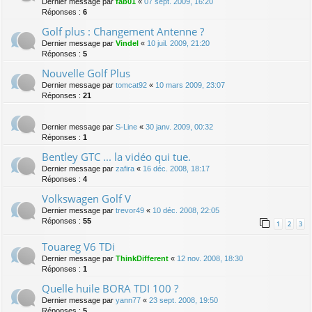
Dernier message par
fab01
«
07 sept. 2009, 16:20
Réponses :
6
Golf plus : Changement Antenne ?
Dernier message par
Vindel
«
10 juil. 2009, 21:20
Réponses :
5
Nouvelle Golf Plus
Dernier message par
tomcat92
«
10 mars 2009, 23:07
Réponses :
21
Dernier message par
S-Line
«
30 janv. 2009, 00:32
Réponses :
1
Bentley GTC ... la vidéo qui tue.
Dernier message par
zafira
«
16 déc. 2008, 18:17
Réponses :
4
Volkswagen Golf V
Dernier message par
trevor49
«
10 déc. 2008, 22:05
Réponses :
55
1
2
3
Touareg V6 TDi
Dernier message par
ThinkDifferent
«
12 nov. 2008, 18:30
Réponses :
1
Quelle huile BORA TDI 100 ?
Dernier message par
yann77
«
23 sept. 2008, 19:50
Réponses :
5