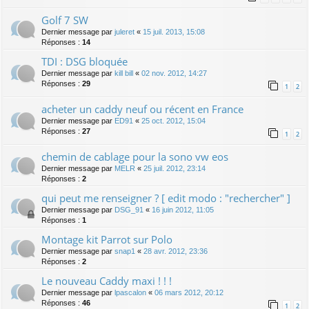
Golf 7 SW
Dernier message par
juleret
«
15 juil. 2013, 15:08
Réponses :
14
TDI : DSG bloquée
Dernier message par
kill bill
«
02 nov. 2012, 14:27
Réponses :
29
1
2
acheter un caddy neuf ou récent en France
Dernier message par
ED91
«
25 oct. 2012, 15:04
Réponses :
27
1
2
chemin de cablage pour la sono vw eos
Dernier message par
MELR
«
25 juil. 2012, 23:14
Réponses :
2
qui peut me renseigner ? [ edit modo : "rechercher" ]
Dernier message par
DSG_91
«
16 juin 2012, 11:05
Réponses :
1
Montage kit Parrot sur Polo
Dernier message par
snap1
«
28 avr. 2012, 23:36
Réponses :
2
Le nouveau Caddy maxi ! ! !
Dernier message par
lpascalon
«
06 mars 2012, 20:12
Réponses :
46
1
2