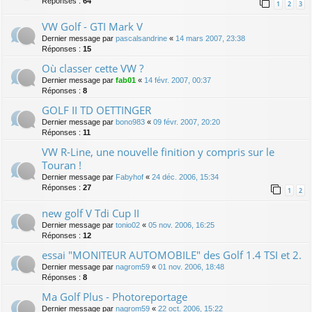
Réponses :
64
1
2
3
VW Golf - GTI Mark V
Dernier message par
pascalsandrine
«
14 mars 2007, 23:38
Réponses :
15
Où classer cette VW ?
Dernier message par
fab01
«
14 févr. 2007, 00:37
Réponses :
8
GOLF II TD OETTINGER
Dernier message par
bono983
«
09 févr. 2007, 20:20
Réponses :
11
VW R-Line, une nouvelle finition y compris sur le
Touran !
Dernier message par
Fabyhof
«
24 déc. 2006, 15:34
Réponses :
27
1
2
new golf V Tdi Cup II
Dernier message par
tonio02
«
05 nov. 2006, 16:25
Réponses :
12
essai "MONITEUR AUTOMOBILE" des Golf 1.4 TSI et 2.
Dernier message par
nagrom59
«
01 nov. 2006, 18:48
Réponses :
8
Ma Golf Plus - Photoreportage
Dernier message par
nagrom59
«
22 oct. 2006, 15:22