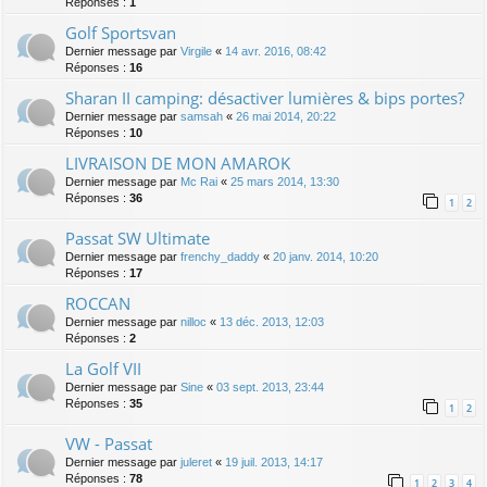
Réponses :
1
Golf Sportsvan
Dernier message par
Virgile
«
14 avr. 2016, 08:42
Réponses :
16
Sharan II camping: désactiver lumières & bips portes?
Dernier message par
samsah
«
26 mai 2014, 20:22
Réponses :
10
LIVRAISON DE MON AMAROK
Dernier message par
Mc Rai
«
25 mars 2014, 13:30
Réponses :
36
1
2
Passat SW Ultimate
Dernier message par
frenchy_daddy
«
20 janv. 2014, 10:20
Réponses :
17
ROCCAN
Dernier message par
nilloc
«
13 déc. 2013, 12:03
Réponses :
2
La Golf VII
Dernier message par
Sine
«
03 sept. 2013, 23:44
Réponses :
35
1
2
VW - Passat
Dernier message par
juleret
«
19 juil. 2013, 14:17
Réponses :
78
1
2
3
4