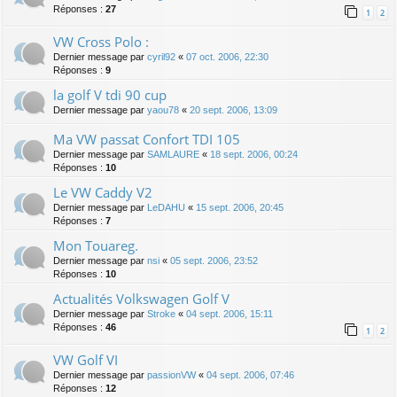
Réponses :
27
1
2
VW Cross Polo :
Dernier message par
cyril92
«
07 oct. 2006, 22:30
Réponses :
9
la golf V tdi 90 cup
Dernier message par
yaou78
«
20 sept. 2006, 13:09
Ma VW passat Confort TDI 105
Dernier message par
SAMLAURE
«
18 sept. 2006, 00:24
Réponses :
10
Le VW Caddy V2
Dernier message par
LeDAHU
«
15 sept. 2006, 20:45
Réponses :
7
Mon Touareg.
Dernier message par
nsi
«
05 sept. 2006, 23:52
Réponses :
10
Actualités Volkswagen Golf V
Dernier message par
Stroke
«
04 sept. 2006, 15:11
Réponses :
46
1
2
VW Golf VI
Dernier message par
passionVW
«
04 sept. 2006, 07:46
Réponses :
12