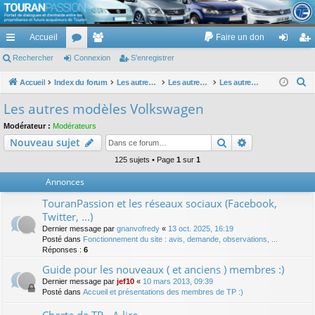
TouranPassion
Accueil
Faire un don
Le forum des propriétaires ou futurs acquéreurs du Volkswagen Touran
cc
Rechercher
or
Connexion
e
S’enregistrer
on
’e
ès
u
m
ne
nr
R
Accueil
Index du forum
Les autres voitures et ce qui touche à la voiture
Les autres modèles du groupe VW
Les autres modèles Volkswagen
e
ra
m
br
xi
eg
Les autres modèles Volkswagen
c
pi
s
es
on
ist
Modérateur :
Modérateurs
h
Rechercher
Recherche av
Nouveau sujet
de
re
e
r
125 sujets • Page
1
sur
1
r
c
Annonces
h
TouranPassion et les réseaux sociaux (Facebook,
e
Twitter, ...)
r
Dernier message par
gnanvofredy
«
13 oct. 2025, 16:19
Posté dans
Fonctionnement du site : avis, demande, observations, ...
Réponses :
6
Guide pour les nouveaux ( et anciens ) membres :)
Dernier message par
jef10
«
10 mars 2013, 09:39
Posté dans
Accueil et présentations des membres de TP :)