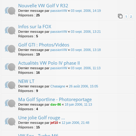
Nouvelle VW Golf V R32
Dernier message par
passionVW
«
03 sept. 2006, 14:19
Réponses :
25
1
2
Infos sur la FOX
Dernier message par
passionVW
«
03 sept. 2006, 13:21
Réponses :
5
Golf GTI : Photos/Vidéos
Dernier message par
passionVW
«
03 sept. 2006, 13:18
Réponses :
19
Actualités VW Polo IV phase II
Dernier message par
passionVW
«
03 sept. 2006, 11:13
Réponses :
16
NEW LT
Dernier message par
Chataigne
«
26 août 2006, 15:05
Réponses :
9
Ma Golf Sportline - Photoreportage
Dernier message par
dav-86
«
18 juin 2006, 11:13
Réponses :
4
Une jolie Golf rouge ...
Dernier message par
jef10
«
12 juin 2006, 21:48
Réponses :
15
VW Fox - Turbo M6