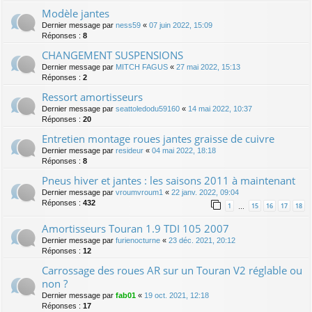
Modèle jantes
Dernier message par
ness59
«
07 juin 2022, 15:09
Réponses :
8
CHANGEMENT SUSPENSIONS
Dernier message par
MITCH FAGUS
«
27 mai 2022, 15:13
Réponses :
2
Ressort amortisseurs
Dernier message par
seattoledodu59160
«
14 mai 2022, 10:37
Réponses :
20
Entretien montage roues jantes graisse de cuivre
Dernier message par
resideur
«
04 mai 2022, 18:18
Réponses :
8
Pneus hiver et jantes : les saisons 2011 à maintenant
Dernier message par
vroumvroum1
«
22 janv. 2022, 09:04
Réponses :
432
1
15
16
17
18
…
Amortisseurs Touran 1.9 TDI 105 2007
Dernier message par
furienocturne
«
23 déc. 2021, 20:12
Réponses :
12
Carrossage des roues AR sur un Touran V2 réglable ou
non ?
Dernier message par
fab01
«
19 oct. 2021, 12:18
Réponses :
17