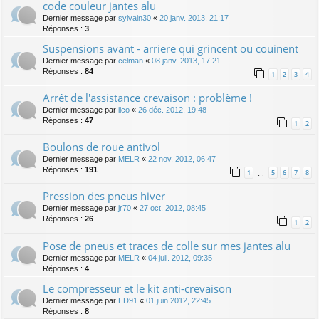
code couleur jantes alu
Dernier message par
sylvain30
«
20 janv. 2013, 21:17
Réponses :
3
Suspensions avant - arriere qui grincent ou couinent
Dernier message par
celman
«
08 janv. 2013, 17:21
Réponses :
84
1
2
3
4
Arrêt de l'assistance crevaison : problème !
Dernier message par
ilco
«
26 déc. 2012, 19:48
Réponses :
47
1
2
Boulons de roue antivol
Dernier message par
MELR
«
22 nov. 2012, 06:47
Réponses :
191
1
5
6
7
8
…
Pression des pneus hiver
Dernier message par
jr70
«
27 oct. 2012, 08:45
Réponses :
26
1
2
Pose de pneus et traces de colle sur mes jantes alu
Dernier message par
MELR
«
04 juil. 2012, 09:35
Réponses :
4
Le compresseur et le kit anti-crevaison
Dernier message par
ED91
«
01 juin 2012, 22:45
Réponses :
8