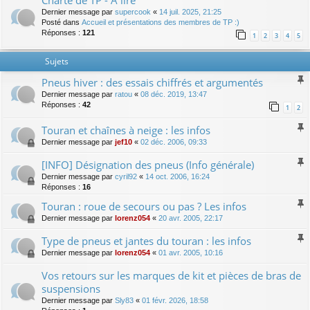
Charte de TP - A lire
Dernier message par
supercook
«
14 juil. 2025, 21:25
Posté dans
Accueil et présentations des membres de TP :)
Réponses :
121
1
2
3
4
5
Sujets
Pneus hiver : des essais chiffrés et argumentés
Dernier message par
ratou
«
08 déc. 2019, 13:47
Réponses :
42
1
2
Touran et chaînes à neige : les infos
Dernier message par
jef10
«
02 déc. 2006, 09:33
[INFO] Désignation des pneus (Info générale)
Dernier message par
cyril92
«
14 oct. 2006, 16:24
Réponses :
16
Touran : roue de secours ou pas ? Les infos
Dernier message par
lorenz054
«
20 avr. 2005, 22:17
Type de pneus et jantes du touran : les infos
Dernier message par
lorenz054
«
01 avr. 2005, 10:16
Vos retours sur les marques de kit et pièces de bras de
suspensions
Dernier message par
Sly83
«
01 févr. 2026, 18:58