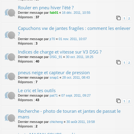
Rouler en pneu hiver l'été ?
Dernier message par
fab01
«
16 déc. 2011, 10:55
Réponses :
37
1
2
Capuchons vw de jantes fragiles : comment les enlever
?
Dernier message par
jr70
«
01 nov. 2011, 10:07
Réponses :
3
Indices de charge et vitesse sur V3 DSG ?
Dernier message par
DSG_91
«
30 oct. 2011, 18:25
Réponses :
40
1
2
pneus neige et capteur de pression
Dernier message par
snap1
«
28 oct. 2011, 08:43
Réponses :
7
Le cric et les outils
Dernier message par
pat71
«
07 sept. 2011, 09:27
Réponses :
43
1
2
Recherche - photo de touran et jantes de passat le
mans
Dernier message par
chicheng
«
30 août 2011, 19:58
Réponses :
2