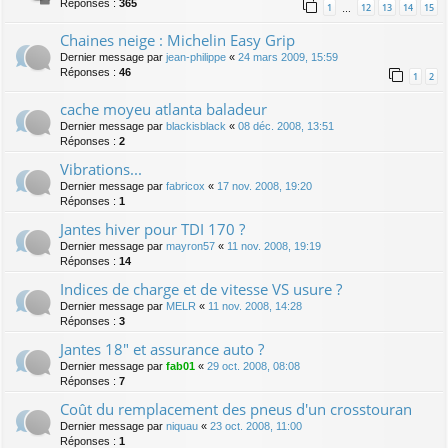
Réponses :
365
1
12
13
14
15
…
Chaines neige : Michelin Easy Grip
Dernier message par
jean-philippe
«
24 mars 2009, 15:59
Réponses :
46
1
2
cache moyeu atlanta baladeur
Dernier message par
blackisblack
«
08 déc. 2008, 13:51
Réponses :
2
Vibrations...
Dernier message par
fabricox
«
17 nov. 2008, 19:20
Réponses :
1
Jantes hiver pour TDI 170 ?
Dernier message par
mayron57
«
11 nov. 2008, 19:19
Réponses :
14
Indices de charge et de vitesse VS usure ?
Dernier message par
MELR
«
11 nov. 2008, 14:28
Réponses :
3
Jantes 18" et assurance auto ?
Dernier message par
fab01
«
29 oct. 2008, 08:08
Réponses :
7
Coût du remplacement des pneus d'un crosstouran
Dernier message par
niquau
«
23 oct. 2008, 11:00
Réponses :
1