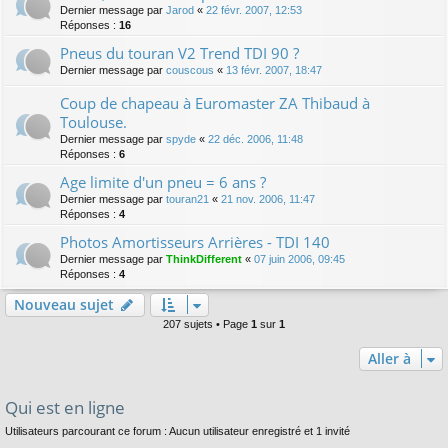
Dernier message par
Jarod
«
22 févr. 2007, 12:53
Réponses :
16
Pneus du touran V2 Trend TDI 90 ?
Dernier message par
couscous
«
13 févr. 2007, 18:47
Coup de chapeau à Euromaster ZA Thibaud à
Toulouse.
Dernier message par
spyde
«
22 déc. 2006, 11:48
Réponses :
6
Age limite d'un pneu = 6 ans ?
Dernier message par
touran21
«
21 nov. 2006, 11:47
Réponses :
4
Photos Amortisseurs Arrières - TDI 140
Dernier message par
ThinkDifferent
«
07 juin 2006, 09:45
Réponses :
4
Nouveau sujet
207 sujets • Page
1
sur
1
Aller à
Qui est en ligne
Utilisateurs parcourant ce forum : Aucun utilisateur enregistré et 1 invité