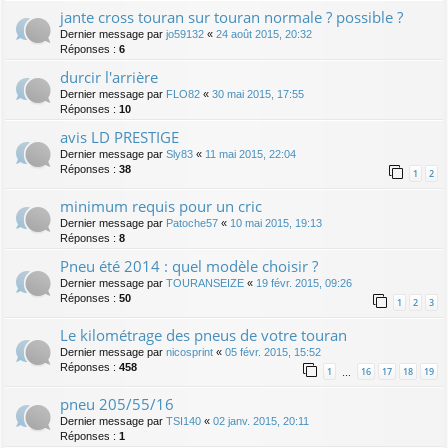
jante cross touran sur touran normale ? possible ?
Dernier message par
jo59132
«
24 août 2015, 20:32
Réponses :
6
durcir l'arrière
Dernier message par
FLO82
«
30 mai 2015, 17:55
Réponses :
10
avis LD PRESTIGE
Dernier message par
Sly83
«
11 mai 2015, 22:04
Réponses :
38
1
2
minimum requis pour un cric
Dernier message par
Patoche57
«
10 mai 2015, 19:13
Réponses :
8
Pneu été 2014 : quel modèle choisir ?
Dernier message par
TOURANSEIZE
«
19 févr. 2015, 09:26
Réponses :
50
1
2
3
Le kilométrage des pneus de votre touran
Dernier message par
nicosprint
«
05 févr. 2015, 15:52
Réponses :
458
1
16
17
18
19
…
pneu 205/55/16
Dernier message par
TSI140
«
02 janv. 2015, 20:11
Réponses :
1