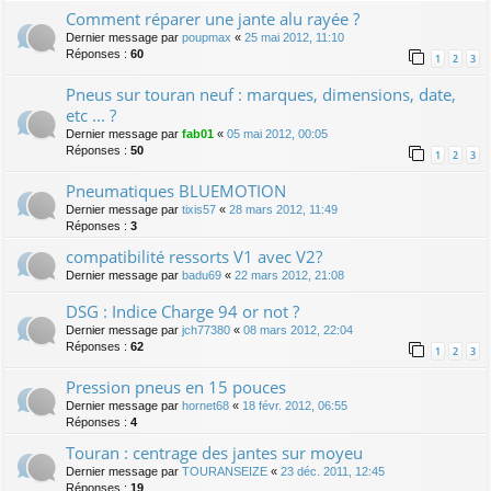
Comment réparer une jante alu rayée ?
Dernier message par
poupmax
«
25 mai 2012, 11:10
Réponses :
60
1
2
3
Pneus sur touran neuf : marques, dimensions, date,
etc ... ?
Dernier message par
fab01
«
05 mai 2012, 00:05
Réponses :
50
1
2
3
Pneumatiques BLUEMOTION
Dernier message par
tixis57
«
28 mars 2012, 11:49
Réponses :
3
compatibilité ressorts V1 avec V2?
Dernier message par
badu69
«
22 mars 2012, 21:08
DSG : Indice Charge 94 or not ?
Dernier message par
jch77380
«
08 mars 2012, 22:04
Réponses :
62
1
2
3
Pression pneus en 15 pouces
Dernier message par
hornet68
«
18 févr. 2012, 06:55
Réponses :
4
Touran : centrage des jantes sur moyeu
Dernier message par
TOURANSEIZE
«
23 déc. 2011, 12:45
Réponses :
19