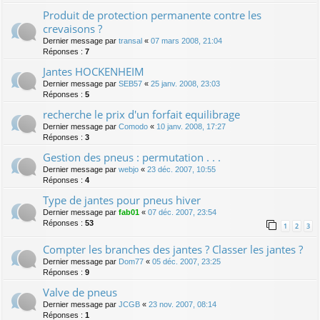
Produit de protection permanente contre les
crevaisons ?
Dernier message par
transal
«
07 mars 2008, 21:04
Réponses :
7
Jantes HOCKENHEIM
Dernier message par
SEB57
«
25 janv. 2008, 23:03
Réponses :
5
recherche le prix d'un forfait equilibrage
Dernier message par
Comodo
«
10 janv. 2008, 17:27
Réponses :
3
Gestion des pneus : permutation . . .
Dernier message par
webjo
«
23 déc. 2007, 10:55
Réponses :
4
Type de jantes pour pneus hiver
Dernier message par
fab01
«
07 déc. 2007, 23:54
Réponses :
53
1
2
3
Compter les branches des jantes ? Classer les jantes ?
Dernier message par
Dom77
«
05 déc. 2007, 23:25
Réponses :
9
Valve de pneus
Dernier message par
JCGB
«
23 nov. 2007, 08:14
Réponses :
1