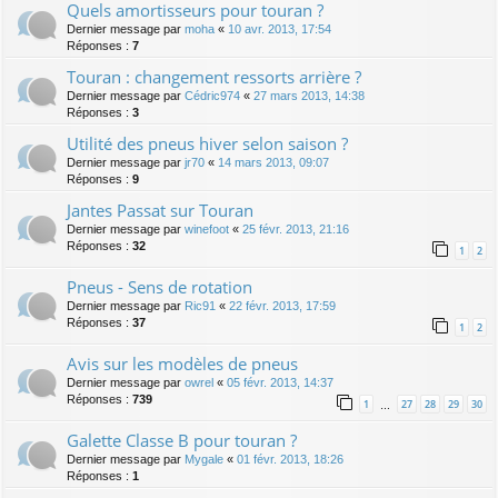
Quels amortisseurs pour touran ?
Dernier message par
moha
«
10 avr. 2013, 17:54
Réponses :
7
Touran : changement ressorts arrière ?
Dernier message par
Cédric974
«
27 mars 2013, 14:38
Réponses :
3
Utilité des pneus hiver selon saison ?
Dernier message par
jr70
«
14 mars 2013, 09:07
Réponses :
9
Jantes Passat sur Touran
Dernier message par
winefoot
«
25 févr. 2013, 21:16
Réponses :
32
1
2
Pneus - Sens de rotation
Dernier message par
Ric91
«
22 févr. 2013, 17:59
Réponses :
37
1
2
Avis sur les modèles de pneus
Dernier message par
owrel
«
05 févr. 2013, 14:37
Réponses :
739
1
27
28
29
30
…
Galette Classe B pour touran ?
Dernier message par
Mygale
«
01 févr. 2013, 18:26
Réponses :
1