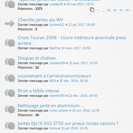
Dernier message par
Laetitia35
«
30 mai 2017, 23:52
Réponses :
1371
1
52
53
54
55
…
Cherche jantes alu WV
Dernier message par
SystemDZ
«
12 juil. 2017, 00:45
Réponses :
2
Cross Touran 2008 - Usure intérieure anormale pneu
arrière
Dernier message par
Sly83
«
10 mars 2017, 19:55
Disques et chaînes
Dernier message par
Jaybees84
«
22 janv. 2017, 15:43
Réponses :
12
couinement à l'arrière/amortisseurs
Dernier message par
ARA
«
30 déc. 2016, 20:36
Bruit a faible vitesse
Dernier message par
clem64300
«
02 déc. 2016, 09:43
Nettoyage jante en aluminium ...
Dernier message par
curtis newton
«
25 oct. 2016, 11:39
Réponses :
10
Jantes 6Jx16 EH2 ET50 sur pneus toutes saisons ?
Dernier message par
moha
«
15 juil. 2016, 10:25