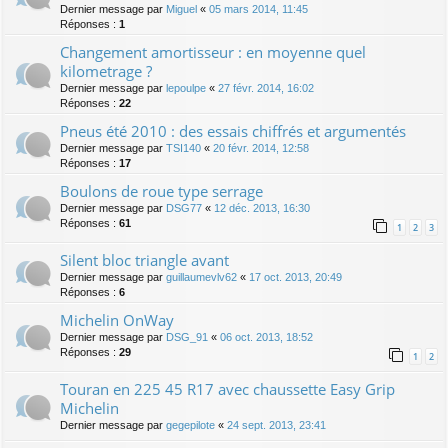
Dernier message par
Miguel
«
05 mars 2014, 11:45
Réponses :
1
Changement amortisseur : en moyenne quel
kilometrage ?
Dernier message par
lepoulpe
«
27 févr. 2014, 16:02
Réponses :
22
Pneus été 2010 : des essais chiffrés et argumentés
Dernier message par
TSI140
«
20 févr. 2014, 12:58
Réponses :
17
Boulons de roue type serrage
Dernier message par
DSG77
«
12 déc. 2013, 16:30
Réponses :
61
1
2
3
Silent bloc triangle avant
Dernier message par
guillaumevlv62
«
17 oct. 2013, 20:49
Réponses :
6
Michelin OnWay
Dernier message par
DSG_91
«
06 oct. 2013, 18:52
Réponses :
29
1
2
Touran en 225 45 R17 avec chaussette Easy Grip
Michelin
Dernier message par
gegepilote
«
24 sept. 2013, 23:41