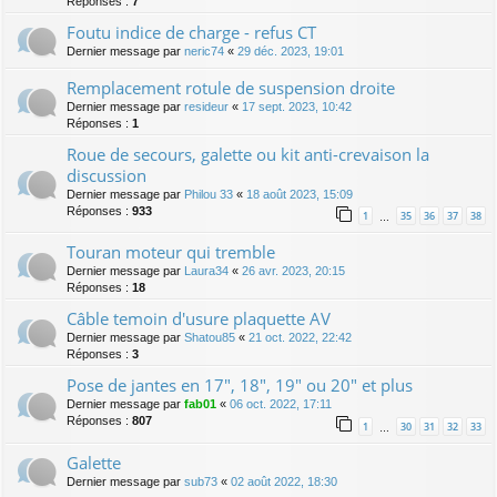
Réponses :
7
Foutu indice de charge - refus CT
Dernier message par
neric74
«
29 déc. 2023, 19:01
Remplacement rotule de suspension droite
Dernier message par
resideur
«
17 sept. 2023, 10:42
Réponses :
1
Roue de secours, galette ou kit anti-crevaison la
discussion
Dernier message par
Philou 33
«
18 août 2023, 15:09
Réponses :
933
1
35
36
37
38
…
Touran moteur qui tremble
Dernier message par
Laura34
«
26 avr. 2023, 20:15
Réponses :
18
Câble temoin d'usure plaquette AV
Dernier message par
Shatou85
«
21 oct. 2022, 22:42
Réponses :
3
Pose de jantes en 17", 18", 19" ou 20" et plus
Dernier message par
fab01
«
06 oct. 2022, 17:11
Réponses :
807
1
30
31
32
33
…
Galette
Dernier message par
sub73
«
02 août 2022, 18:30