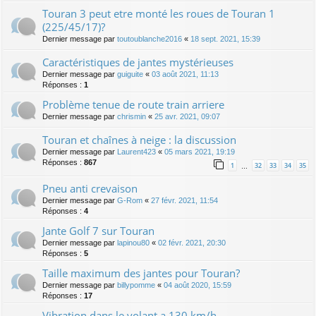
Touran 3 peut etre monté les roues de Touran 1
(225/45/17)?
Dernier message par
toutoublanche2016
«
18 sept. 2021, 15:39
Caractéristiques de jantes mystérieuses
Dernier message par
guiguite
«
03 août 2021, 11:13
Réponses :
1
Problème tenue de route train arriere
Dernier message par
chrismin
«
25 avr. 2021, 09:07
Touran et chaînes à neige : la discussion
Dernier message par
Laurent423
«
05 mars 2021, 19:19
Réponses :
867
1
32
33
34
35
…
Pneu anti crevaison
Dernier message par
G-Rom
«
27 févr. 2021, 11:54
Réponses :
4
Jante Golf 7 sur Touran
Dernier message par
lapinou80
«
02 févr. 2021, 20:30
Réponses :
5
Taille maximum des jantes pour Touran?
Dernier message par
billypomme
«
04 août 2020, 15:59
Réponses :
17
Vibration dans le volant a 130 km/h