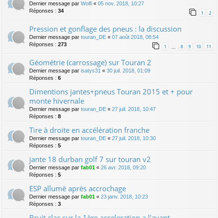
Dernier message par
Wolfi
«
05 nov. 2018, 10:27
Réponses :
34
1
2
Pression et gonflage des pneus : la discussion
Dernier message par
touran_DE
«
07 août 2018, 08:54
Réponses :
273
1
8
9
10
11
…
Géométrie (carrossage) sur Touran 2
Dernier message par
isatys31
«
30 juil. 2018, 01:09
Réponses :
6
Dimentions jantes+pneus Touran 2015 et + pour
monte hivernale
Dernier message par
touran_DE
«
27 juil. 2018, 10:47
Réponses :
8
Tire à droite en accélération franche
Dernier message par
touran_DE
«
27 juil. 2018, 10:30
Réponses :
5
jante 18 durban golf 7 sur touran v2
Dernier message par
fab01
«
26 avr. 2018, 09:20
Réponses :
5
ESP allumè après accrochage
Dernier message par
fab01
«
23 janv. 2018, 10:23
Réponses :
3
Bruit clac sur la 1ère acceleration a l'avant