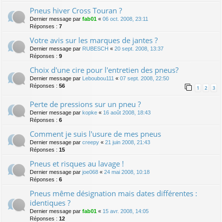
Pneus hiver Cross Touran ?
Dernier message par
fab01
«
06 oct. 2008, 23:11
Réponses :
7
Votre avis sur les marques de jantes ?
Dernier message par
RUBESCH
«
20 sept. 2008, 13:37
Réponses :
9
Choix d'une cire pour l'entretien des pneus?
Dernier message par
Leboubou111
«
07 sept. 2008, 22:50
Réponses :
56
1
2
3
Perte de pressions sur un pneu ?
Dernier message par
kopke
«
16 août 2008, 18:43
Réponses :
6
Comment je suis l'usure de mes pneus
Dernier message par
creepy
«
21 juin 2008, 21:43
Réponses :
15
Pneus et risques au lavage !
Dernier message par
joe068
«
24 mai 2008, 10:18
Réponses :
6
Pneus même désignation mais dates différentes :
identiques ?
Dernier message par
fab01
«
15 avr. 2008, 14:05
Réponses :
12