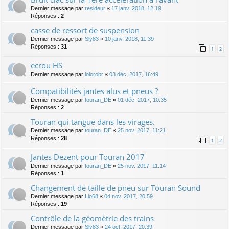
Dernier message par
resideur
«
17 janv. 2018, 12:19
Réponses :
2
casse de ressort de suspension
Dernier message par
Sly83
«
10 janv. 2018, 11:39
Réponses :
31
1
2
ecrou HS
Dernier message par
lolorobr
«
03 déc. 2017, 16:49
Compatibilités jantes alus et pneus ?
Dernier message par
touran_DE
«
01 déc. 2017, 10:35
Réponses :
2
Touran qui tangue dans les virages.
Dernier message par
touran_DE
«
25 nov. 2017, 11:21
Réponses :
28
1
2
Jantes Dezent pour Touran 2017
Dernier message par
touran_DE
«
25 nov. 2017, 11:14
Réponses :
1
Changement de taille de pneu sur Touran Sound
Dernier message par
Lio68
«
04 nov. 2017, 20:59
Réponses :
19
Contrôle de la géomètrie des trains
Dernier message par
Sly83
«
24 oct. 2017, 20:39