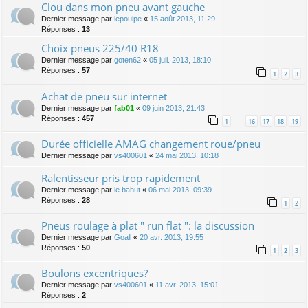
Clou dans mon pneu avant gauche
Dernier message par
lepoulpe
«
15 août 2013, 11:29
Réponses :
13
Choix pneus 225/40 R18
Dernier message par
goten62
«
05 juil. 2013, 18:10
Réponses :
57
1
2
3
Achat de pneu sur internet
Dernier message par
fab01
«
09 juin 2013, 21:43
Réponses :
457
1
16
17
18
19
…
Durée officielle AMAG changement roue/pneu
Dernier message par
vs400601
«
24 mai 2013, 10:18
Ralentisseur pris trop rapidement
Dernier message par
le bahut
«
06 mai 2013, 09:39
Réponses :
28
1
2
Pneus roulage à plat " run flat ": la discussion
Dernier message par
Goall
«
20 avr. 2013, 19:55
Réponses :
50
1
2
3
Boulons excentriques?
Dernier message par
vs400601
«
11 avr. 2013, 15:01
Réponses :
2