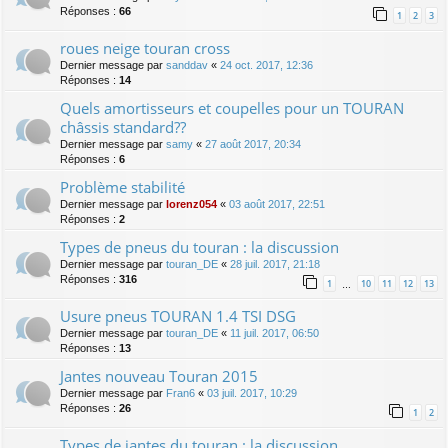
Réponses :
66
1
2
3
roues neige touran cross
Dernier message par
sanddav
«
24 oct. 2017, 12:36
Réponses :
14
Quels amortisseurs et coupelles pour un TOURAN
châssis standard??
Dernier message par
samy
«
27 août 2017, 20:34
Réponses :
6
Problème stabilité
Dernier message par
lorenz054
«
03 août 2017, 22:51
Réponses :
2
Types de pneus du touran : la discussion
Dernier message par
touran_DE
«
28 juil. 2017, 21:18
Réponses :
316
1
10
11
12
13
…
Usure pneus TOURAN 1.4 TSI DSG
Dernier message par
touran_DE
«
11 juil. 2017, 06:50
Réponses :
13
Jantes nouveau Touran 2015
Dernier message par
Fran6
«
03 juil. 2017, 10:29
Réponses :
26
1
2
Types de jantes du touran : la discussion