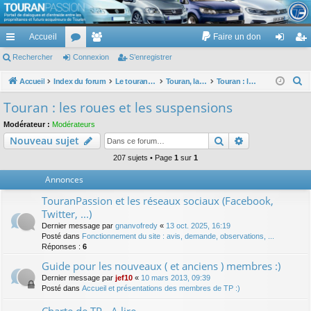
TouranPassion
Accueil
Faire un don
Le forum des propriétaires ou futurs acquéreurs du Volkswagen Touran
cc
Rechercher
or
Connexion
e
S’enregistrer
on
’e
ès
u
m
ne
nr
R
Accueil
Index du forum
Le touran dans ses versions I (V1 V2 V3) et II ...
Touran, la mécanique : moteurs, boites, transmissions, freins, direction, roues
Touran : les roues et les suspensions
e
ra
m
br
xi
eg
Touran : les roues et les suspensions
c
pi
s
es
on
ist
Modérateur :
Modérateurs
h
Rechercher
Recherche av
Nouveau sujet
de
re
e
r
207 sujets • Page
1
sur
1
r
c
Annonces
h
TouranPassion et les réseaux sociaux (Facebook,
e
Twitter, ...)
r
Dernier message par
gnanvofredy
«
13 oct. 2025, 16:19
Posté dans
Fonctionnement du site : avis, demande, observations, ...
Réponses :
6
Guide pour les nouveaux ( et anciens ) membres :)
Dernier message par
jef10
«
10 mars 2013, 09:39
Posté dans
Accueil et présentations des membres de TP :)