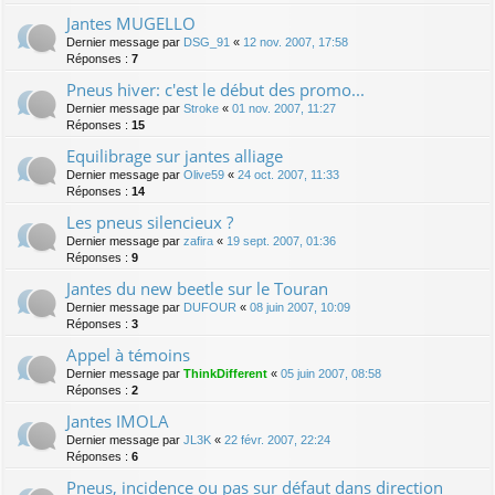
Jantes MUGELLO
Dernier message par
DSG_91
«
12 nov. 2007, 17:58
Réponses :
7
Pneus hiver: c'est le début des promo...
Dernier message par
Stroke
«
01 nov. 2007, 11:27
Réponses :
15
Equilibrage sur jantes alliage
Dernier message par
Olive59
«
24 oct. 2007, 11:33
Réponses :
14
Les pneus silencieux ?
Dernier message par
zafira
«
19 sept. 2007, 01:36
Réponses :
9
Jantes du new beetle sur le Touran
Dernier message par
DUFOUR
«
08 juin 2007, 10:09
Réponses :
3
Appel à témoins
Dernier message par
ThinkDifferent
«
05 juin 2007, 08:58
Réponses :
2
Jantes IMOLA
Dernier message par
JL3K
«
22 févr. 2007, 22:24
Réponses :
6
Pneus, incidence ou pas sur défaut dans direction