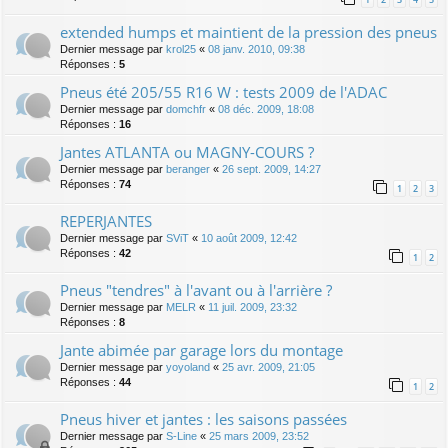
extended humps et maintient de la pression des pneus
Dernier message par
krol25
«
08 janv. 2010, 09:38
Réponses :
5
Pneus été 205/55 R16 W : tests 2009 de l'ADAC
Dernier message par
domchfr
«
08 déc. 2009, 18:08
Réponses :
16
Jantes ATLANTA ou MAGNY-COURS ?
Dernier message par
beranger
«
26 sept. 2009, 14:27
Réponses :
74
1
2
3
REPERJANTES
Dernier message par
SViT
«
10 août 2009, 12:42
Réponses :
42
1
2
Pneus "tendres" à l'avant ou à l'arrière ?
Dernier message par
MELR
«
11 juil. 2009, 23:32
Réponses :
8
Jante abimée par garage lors du montage
Dernier message par
yoyoland
«
25 avr. 2009, 21:05
Réponses :
44
1
2
Pneus hiver et jantes : les saisons passées
Dernier message par
S-Line
«
25 mars 2009, 23:52