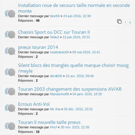
Installation roue de secours taille normale en seconde
monte
Dernier message par
bion59
«
24 juin 2016, 10:30
Réponses :
48
1
2
Chassis Sport ou DCC sur Touran II
Dernier message par
Neilu2
«
12 juin 2016, 20:31
pneux touran 2014
Dernier message par
seattoledo59
«
09 mai 2016, 10:41
Réponses :
2
Silent blocs des triangles quelle marque choisir moog
/meyle
Dernier message par
devilk00
«
15 avr. 2016, 09:46
Réponses :
2
Touran 2003 changement des suspensions AV/AR
Dernier message par
Mandarine86
«
04 janv. 2016, 18:30
Ecrous Anti-Vol
Dernier message par
Mc Rai
«
03 déc. 2015, 23:31
Réponses :
2
Touran II nouvelle taille pneus
Dernier message par
Hncf
«
30 nov. 2015, 22:39
Réponses :
16