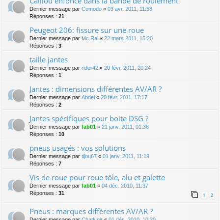
Caillou enfoncé dans la bande de roulement
Dernier message par
Comodo
«
03 avr. 2011, 11:58
Réponses :
21
Peugeot 206: fissure sur une roue
Dernier message par
Mc Rai
«
22 mars 2011, 15:20
Réponses :
3
taille jantes
Dernier message par
rider42
«
20 févr. 2011, 20:24
Réponses :
1
Jantes : dimensions différentes AV/AR ?
Dernier message par
Abdel
«
20 févr. 2011, 17:17
Réponses :
2
Jantes spécifiques pour boite DSG ?
Dernier message par
fab01
«
21 janv. 2011, 01:38
Réponses :
10
pneus usagés : vos solutions
Dernier message par
tijou67
«
01 janv. 2011, 11:19
Réponses :
7
Vis de roue pour roue tôle, alu et galette
Dernier message par
fab01
«
04 déc. 2010, 11:37
Réponses :
31
1
2
Pneus : marques différentes AV/AR ?
Dernier message par
ChatNoir
«
01 déc. 2010, 10:20