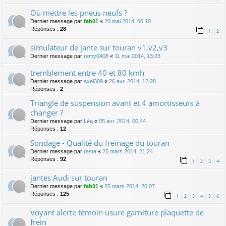
Où mettre les pneus neufs ?
Dernier message par
fab01
«
20 mai 2014, 00:10
Réponses :
28
1
2
simulateur de jante sur touran v1,v2,v3
Dernier message par
remy0408
«
11 mai 2014, 13:23
tremblement entre 40 et 80 kmh
Dernier message par
axel309
«
26 avr. 2014, 12:28
Réponses :
2
Triangle de suspension avant et 4 amortisseurs à
changer ?
Dernier message par
Léa
«
05 avr. 2014, 00:44
Réponses :
12
Sondage - Qualité du freinage du touran
Dernier message par
rasta
«
25 mars 2014, 21:24
Réponses :
92
1
2
3
4
jantes Audi sur touran
Dernier message par
fab01
«
25 mars 2014, 20:07
Réponses :
125
1
2
3
4
5
6
Voyant alerte témoin usure garniture plaquette de
frein