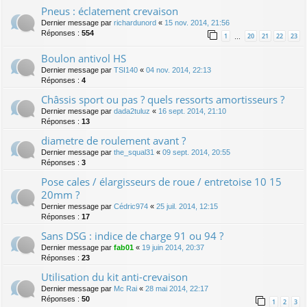
Pneus : éclatement crevaison
Dernier message par
richardunord
«
15 nov. 2014, 21:56
Réponses :
554
1
20
21
22
23
…
Boulon antivol HS
Dernier message par
TSI140
«
04 nov. 2014, 22:13
Réponses :
4
Châssis sport ou pas ? quels ressorts amortisseurs ?
Dernier message par
dada2tuluz
«
16 sept. 2014, 21:10
Réponses :
13
diametre de roulement avant ?
Dernier message par
the_squal31
«
09 sept. 2014, 20:55
Réponses :
3
Pose cales / élargisseurs de roue / entretoise 10 15
20mm ?
Dernier message par
Cédric974
«
25 juil. 2014, 12:15
Réponses :
17
Sans DSG : indice de charge 91 ou 94 ?
Dernier message par
fab01
«
19 juin 2014, 20:37
Réponses :
23
Utilisation du kit anti-crevaison
Dernier message par
Mc Rai
«
28 mai 2014, 22:17
Réponses :
50
1
2
3