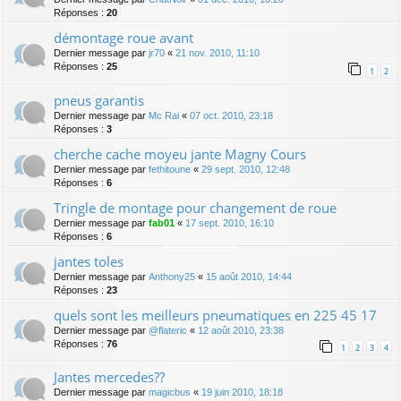
Réponses :
20
démontage roue avant
Dernier message par
jr70
«
21 nov. 2010, 11:10
Réponses :
25
1
2
pneus garantis
Dernier message par
Mc Rai
«
07 oct. 2010, 23:18
Réponses :
3
cherche cache moyeu jante Magny Cours
Dernier message par
fethitoune
«
29 sept. 2010, 12:48
Réponses :
6
Tringle de montage pour changement de roue
Dernier message par
fab01
«
17 sept. 2010, 16:10
Réponses :
6
jantes toles
Dernier message par
Anthony25
«
15 août 2010, 14:44
Réponses :
23
quels sont les meilleurs pneumatiques en 225 45 17
Dernier message par
@flateric
«
12 août 2010, 23:38
Réponses :
76
1
2
3
4
Jantes mercedes??
Dernier message par
magicbus
«
19 juin 2010, 18:18