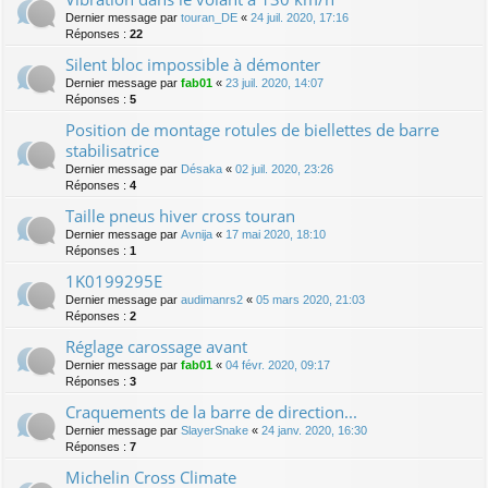
Dernier message par
touran_DE
«
24 juil. 2020, 17:16
Réponses :
22
Silent bloc impossible à démonter
Dernier message par
fab01
«
23 juil. 2020, 14:07
Réponses :
5
Position de montage rotules de biellettes de barre
stabilisatrice
Dernier message par
Désaka
«
02 juil. 2020, 23:26
Réponses :
4
Taille pneus hiver cross touran
Dernier message par
Avnija
«
17 mai 2020, 18:10
Réponses :
1
1K0199295E
Dernier message par
audimanrs2
«
05 mars 2020, 21:03
Réponses :
2
Réglage carossage avant
Dernier message par
fab01
«
04 févr. 2020, 09:17
Réponses :
3
Craquements de la barre de direction...
Dernier message par
SlayerSnake
«
24 janv. 2020, 16:30
Réponses :
7
Michelin Cross Climate