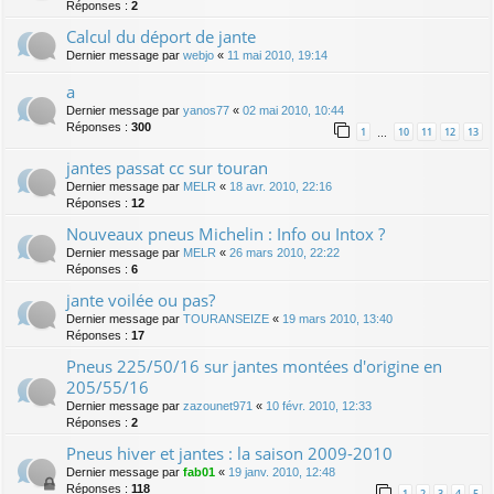
Réponses :
2
Calcul du déport de jante
Dernier message par
webjo
«
11 mai 2010, 19:14
a
Dernier message par
yanos77
«
02 mai 2010, 10:44
Réponses :
300
1
10
11
12
13
…
jantes passat cc sur touran
Dernier message par
MELR
«
18 avr. 2010, 22:16
Réponses :
12
Nouveaux pneus Michelin : Info ou Intox ?
Dernier message par
MELR
«
26 mars 2010, 22:22
Réponses :
6
jante voilée ou pas?
Dernier message par
TOURANSEIZE
«
19 mars 2010, 13:40
Réponses :
17
Pneus 225/50/16 sur jantes montées d'origine en
205/55/16
Dernier message par
zazounet971
«
10 févr. 2010, 12:33
Réponses :
2
Pneus hiver et jantes : la saison 2009-2010
Dernier message par
fab01
«
19 janv. 2010, 12:48
Réponses :
118
1
2
3
4
5