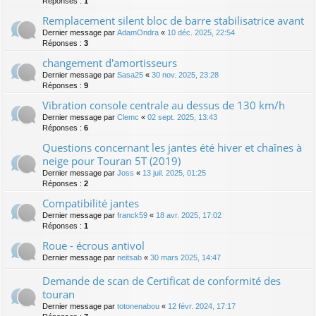
Réponses :
1
Remplacement silent bloc de barre stabilisatrice avant
Dernier message par
AdamOndra
«
10 déc. 2025, 22:54
Réponses :
3
changement d'amortisseurs
Dernier message par
Sasa25
«
30 nov. 2025, 23:28
Réponses :
9
Vibration console centrale au dessus de 130 km/h
Dernier message par
Clemc
«
02 sept. 2025, 13:43
Réponses :
6
Questions concernant les jantes été hiver et chaînes à
neige pour Touran 5T (2019)
Dernier message par
Joss
«
13 juil. 2025, 01:25
Réponses :
2
Compatibilité jantes
Dernier message par
franck59
«
18 avr. 2025, 17:02
Réponses :
1
Roue - écrous antivol
Dernier message par
neitsab
«
30 mars 2025, 14:47
Demande de scan de Certificat de conformité des
touran
Dernier message par
totonenabou
«
12 févr. 2024, 17:17