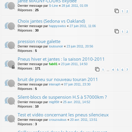
jante MAGNY-COURS oxydée
Dernier message par
S-Line
«
28 juil. 2011, 01:09
Réponses :
25
1
2
Choix jantes (Sedona vs Oakland)
Dernier message par
happyswiss
«
27 juin 2011, 11:06
Réponses :
30
1
2
pression roue galette
Dernier message par
toutounoir
«
23 juin 2011, 20:56
Réponses :
5
Pneus hiver et jantes : la saison 2010-2011
Dernier message par
fab01
«
23 juin 2011, 14:50
Réponses :
171
1
4
5
6
7
…
bruit de pneu sur nouveau touran 2011
Dernier message par
interaph
«
07 juin 2011, 23:30
Réponses :
5
Silent-blocs de suspension H.S à 57000km ?
Dernier message par
mig95fr
«
25 avr. 2011, 14:52
Réponses :
10
Test et vidéo concernant les pneus silencieux
Dernier message par
crouzoulous
«
20 avr. 2011, 13:51
Réponses :
3