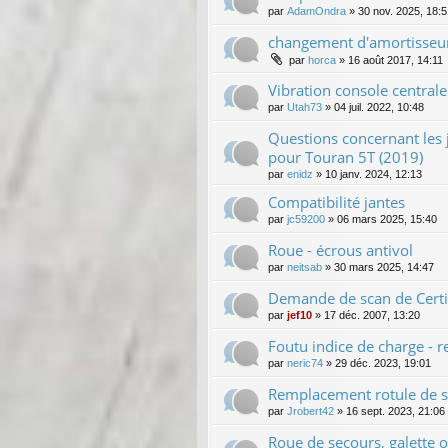
par
AdamOndra
»
30 nov. 2025, 18:5
changement d'amortisseu
par
horca
»
16 août 2017, 14:11
Vibration console central
par
Utah73
»
04 juil. 2022, 10:48
Questions concernant les j
pour Touran 5T (2019)
par
enidz
»
10 janv. 2024, 12:13
Compatibilité jantes
par
jc59200
»
06 mars 2025, 15:40
Roue - écrous antivol
par
neitsab
»
30 mars 2025, 14:47
Demande de scan de Certif
par
jef10
»
17 déc. 2007, 13:20
Foutu indice de charge - r
par
neric74
»
29 déc. 2023, 19:01
Remplacement rotule de s
par
Jrobert42
»
16 sept. 2023, 21:06
Roue de secours, galette o