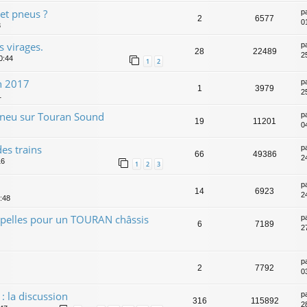
 et pneus ?
p
2
6577
0
3
s virages.
p
28
22489
2
0:44
1
2
n 2017
p
1
3979
2
1
pneu sur Touran Sound
p
19
11201
0
es trains
p
66
49386
2
16
1
2
3
p
14
6923
2
:48
upelles pour un TOURAN châssis
p
6
7189
2
p
2
7792
0
: la discussion
p
316
115892
28