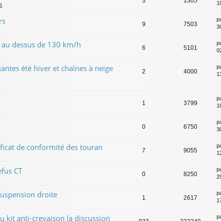
3
1305
1
1
rs
p
9
7503
3
e au dessus de 130 km/h
p
6
5101
0
antes été hiver et chaînes à neige
p
2
4000
13
p
1
3799
1
p
0
6750
3
icat de conformité des touran
p
7
9055
1
efus CT
p
0
8250
2
uspension droite
p
1
2617
1
u kit anti-crevaison la discussion
p