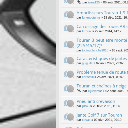
par
isma125
»
06 août 2011, 08:
Amortisseurs Touran 1.9 
par
furienocturne
»
19 déc. 2021, 16
Carrossage des roues AR s
par
Grouik
»
22 avr. 2014, 14:17
Touran 3 peut etre monté 
(225/45/17)?
par
toutoublanche2016
»
18 sept. 20
Caractéristiques de jante
par
guiguite
»
02 août 2021, 23:02
Problème tenue de route t
par
chrismin
»
25 avr. 2021, 09:07
Touran et chaînes à neige 
par
eljuclemar
»
02 août 2005, 1
Pneu anti crevaison
par
jjdr45
»
26 févr. 2021, 11:56
Jante Golf 7 sur Touran
par
xavax
»
02 févr. 2021, 09:10