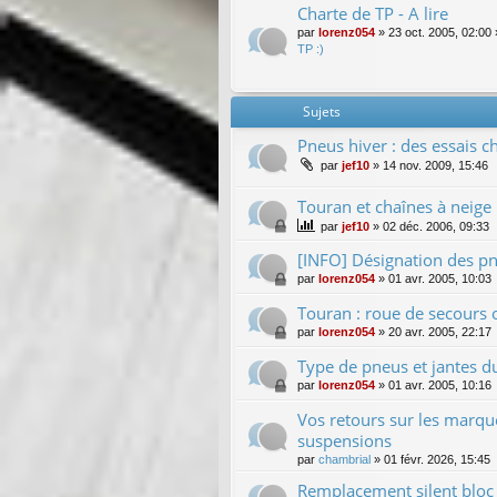
Charte de TP - A lire
par
lorenz054
»
23 oct. 2005, 02:00
TP :)
Sujets
Pneus hiver : des essais c
par
jef10
»
14 nov. 2009, 15:46
Touran et chaînes à neige :
par
jef10
»
02 déc. 2006, 09:33
[INFO] Désignation des pn
par
lorenz054
»
01 avr. 2005, 10:03
Touran : roue de secours o
par
lorenz054
»
20 avr. 2005, 22:17
Type de pneus et jantes du
par
lorenz054
»
01 avr. 2005, 10:16
Vos retours sur les marque
suspensions
par
chambrial
»
01 févr. 2026, 15:45
Remplacement silent bloc d