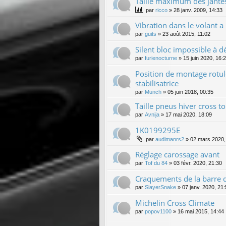
Taille maximum des jante
par
ricco
»
28 janv. 2009, 14:33
Vibration dans le volant 
par
guits
»
23 août 2015, 11:02
Silent bloc impossible à 
par
furienocturne
»
15 juin 2020, 16:
Position de montage rotule
stabilisatrice
par
Munch
»
05 juin 2018, 00:35
Taille pneus hiver cross t
par
Avnija
»
17 mai 2020, 18:09
1K0199295E
par
audimanrs2
»
02 mars 2020,
Réglage carossage avant
par
Tof du 84
»
03 févr. 2020, 21:30
Craquements de la barre de
par
SlayerSnake
»
07 janv. 2020, 21
Michelin Cross Climate
par
popov1100
»
16 mai 2015, 14:44