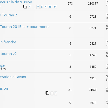
neus : la discussion
p
273
130377
0
5
1
7
8
9
10
11
…
r Touran 2
p
6
6728
30
 Touran 2015 et + pour monte
p
8
6271
27
ion franche
p
5
5427
27
r touran v2
p
5
4740
2
age
p
3
8459
2
19:53
eration a l'avant
p
2
4310
1
nsion
p
31
31033
1
1
2
p
0
4679
0