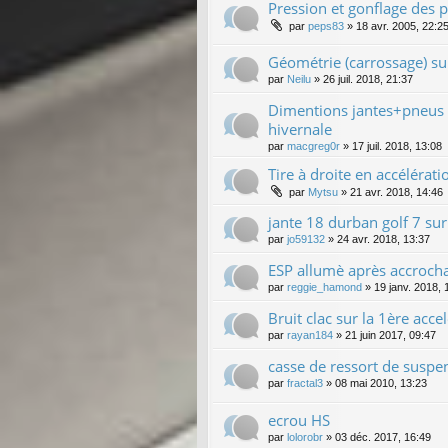
Pression et gonflage des p
par
peps83
»
18 avr. 2005, 22:2
Géométrie (carrossage) su
par
Neilu
»
26 juil. 2018, 21:37
Dimentions jantes+pneus
hivernale
par
macgreg0r
»
17 juil. 2018, 13:08
Tire à droite en accélérat
par
Mytsu
»
21 avr. 2018, 14:46
jante 18 durban golf 7 su
par
jo59132
»
24 avr. 2018, 13:37
ESP allumè après accroch
par
reggie_hamond
»
19 janv. 2018, 
Bruit clac sur la 1ère accel
par
rayan184
»
21 juin 2017, 09:47
casse de ressort de suspe
par
fractal3
»
08 mai 2010, 13:23
ecrou HS
par
lolorobr
»
03 déc. 2017, 16:49