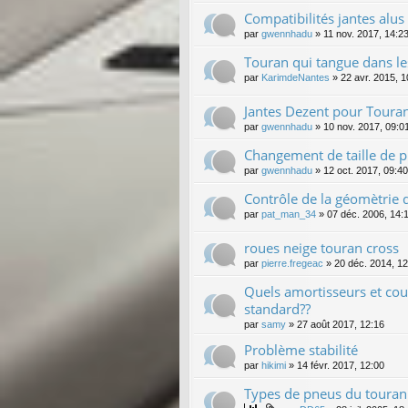
Compatibilités jantes alus
par
gwennhadu
»
11 nov. 2017, 14:2
Touran qui tangue dans le
par
KarimdeNantes
»
22 avr. 2015, 1
Jantes Dezent pour Toura
par
gwennhadu
»
10 nov. 2017, 09:0
Changement de taille de 
par
gwennhadu
»
12 oct. 2017, 09:40
Contrôle de la géomètrie d
par
pat_man_34
»
07 déc. 2006, 14:
roues neige touran cross
par
pierre.fregeac
»
20 déc. 2014, 12
Quels amortisseurs et co
standard??
par
samy
»
27 août 2017, 12:16
Problème stabilité
par
hikimi
»
14 févr. 2017, 12:00
Types de pneus du touran 