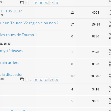
2
29
1
14
15
16
17
18
…
TDI 105 2007
p
12
4094
2
:03
ur un Touran V2 réglable ou non ?
p
17
15439
1
les roues de Touran 1
p
0
8236
1
21, 15:39
s mystérieuses
p
1
2528
0
rain arriere
p
0
8193
2
: la discussion
p
867
281707
0
8:06
1
31
32
33
34
35
…
p
4
3418
2
p
5
3805
0
p