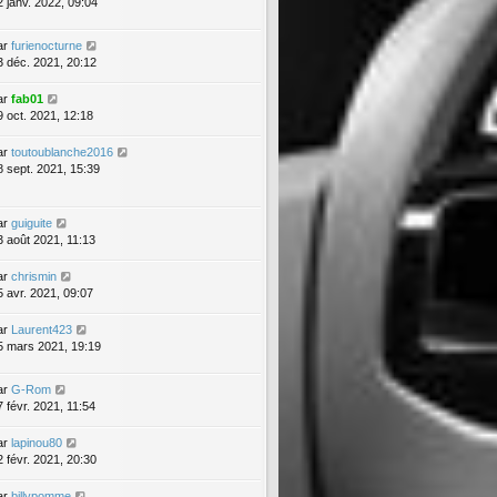
2 janv. 2022, 09:04
ar
furienocturne
3 déc. 2021, 20:12
ar
fab01
9 oct. 2021, 12:18
ar
toutoublanche2016
8 sept. 2021, 15:39
ar
guiguite
3 août 2021, 11:13
ar
chrismin
5 avr. 2021, 09:07
ar
Laurent423
5 mars 2021, 19:19
ar
G-Rom
7 févr. 2021, 11:54
ar
lapinou80
2 févr. 2021, 20:30
ar
billypomme