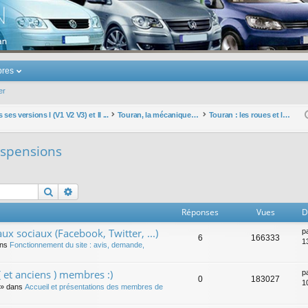
u Volkswagen Touran
res
er
ses versions I (V1 V2 V3) et II ...
Touran, la mécanique : moteurs, boites, transmissions, freins, direction, roues
Touran : les roues et les suspensions
suspensions
Rechercher
Recherche avancée
Réponses
Vues
D
ux sociaux (Facebook, Twitter, ...)
p
6
166333
1
ans
Fonctionnement du site : avis, demande,
 et anciens ) membres :)
p
0
183027
1
» dans
Accueil et présentations des membres de