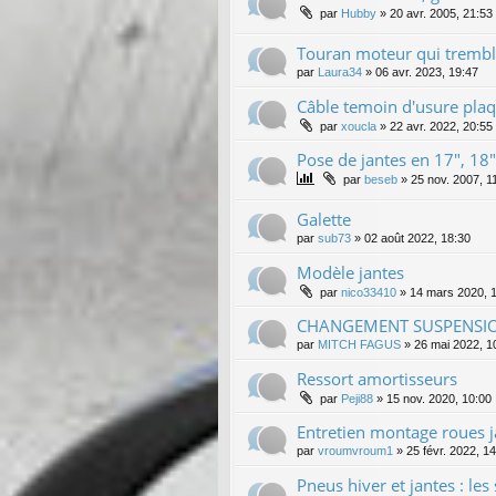
par
Hubby
»
20 avr. 2005, 21:53
Touran moteur qui tremb
par
Laura34
»
06 avr. 2023, 19:47
Câble temoin d'usure pla
par
xoucla
»
22 avr. 2022, 20:55
Pose de jantes en 17", 18"
par
beseb
»
25 nov. 2007, 1
Galette
par
sub73
»
02 août 2022, 18:30
Modèle jantes
par
nico33410
»
14 mars 2020, 
CHANGEMENT SUSPENSI
par
MITCH FAGUS
»
26 mai 2022, 1
Ressort amortisseurs
par
Peji88
»
15 nov. 2020, 10:00
Entretien montage roues j
par
vroumvroum1
»
25 févr. 2022, 1
Pneus hiver et jantes : le