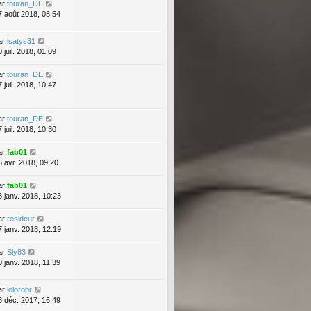
ar
touran_DE
7 août 2018, 08:54
ar
isatys31
 juil. 2018, 01:09
ar
touran_DE
 juil. 2018, 10:47
ar
touran_DE
 juil. 2018, 10:30
ar
fab01
6 avr. 2018, 09:20
ar
fab01
3 janv. 2018, 10:23
ar
resideur
7 janv. 2018, 12:19
ar
Sly83
0 janv. 2018, 11:39
ar
lolorobr
3 déc. 2017, 16:49