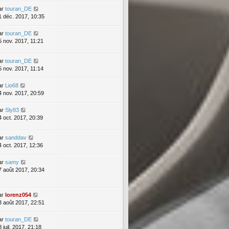
ar
touran_DE
1 déc. 2017, 10:35
ar
touran_DE
5 nov. 2017, 11:21
ar
touran_DE
5 nov. 2017, 11:14
ar
Lio68
4 nov. 2017, 20:59
ar
Sly83
4 oct. 2017, 20:39
ar
sanddav
4 oct. 2017, 12:36
ar
samy
7 août 2017, 20:34
ar
lorenz054
3 août 2017, 22:51
ar
touran_DE
 juil. 2017, 21:18