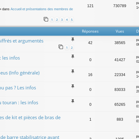
p
121
730789
14
» dans
Accueil et présentations des membres de
1
2
3
4
5
Réponses
Vues
D
hiffrés et argumentés
p
42
38565
0
1
2
 les infos
p
0
41427
0
eus (Info générale)
p
16
22334
1
u pas ? Les infos
p
0
83033
2
 touran : les infos
p
0
65265
0
s de kit et pièces de bras de
p
1
883
0
e barre stabilisatrice avant
p