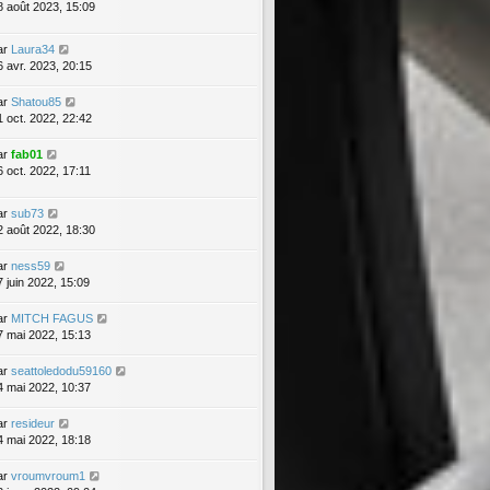
8 août 2023, 15:09
ar
Laura34
6 avr. 2023, 20:15
ar
Shatou85
1 oct. 2022, 22:42
ar
fab01
6 oct. 2022, 17:11
ar
sub73
2 août 2022, 18:30
ar
ness59
7 juin 2022, 15:09
ar
MITCH FAGUS
7 mai 2022, 15:13
ar
seattoledodu59160
4 mai 2022, 10:37
ar
resideur
4 mai 2022, 18:18
ar
vroumvroum1