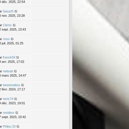
0 déc. 2025, 22:54
ar
Sasa25
0 nov. 2025, 23:28
ar
Clemc
2 sept. 2025, 13:43
ar
Joss
 juil. 2025, 01:25
ar
franck59
8 avr. 2025, 17:02
ar
neitsab
0 mars 2025, 14:47
ar
totonenabou
2 févr. 2024, 17:17
ar
neric74
9 déc. 2023, 19:01
ar
resideur
7 sept. 2023, 10:42
ar
Philou 33