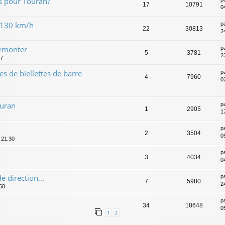
s pour Touran?
17
10791
0
a 130 km/h
p
22
30813
24
démonter
p
5
3781
23
27
s de biellettes de barre
p
4
7960
02
ouran
p
1
2905
1
p
2
3504
0
 21:30
p
3
4034
0
 direction...
p
7
5980
2
:58
p
34
18648
0
1
2