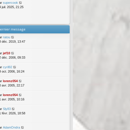
ar
supercook
 juil. 2025, 21:25
ernier message
ar
ratou
8 déc. 2019, 13:47
ar
jef10
2 déc. 2006, 09:33
ar
cyril92
4 oct. 2006, 16:24
ar
lorenz054
0 avr. 2005, 22:17
ar
lorenz054
1 avr. 2005, 10:16
ar
Sly83
1 févr. 2026, 18:58
ar
AdamOndra