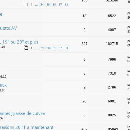
933
323240
1
1
34
35
36
37
38
…
le
p
18
6522
2
quette AV
p
3
4007
2
, 19" ou 20" et plus
p
807
182715
0
1:49
1
29
30
31
32
33
…
p
0
7996
0
p
8
7310
0
19:12
ONS
p
2
2786
2
0:10
p
20
6981
1
antes graisse de cuivre
p
8
8025
0
4:46
s saisons 2011 à maintenant
p
432
105849