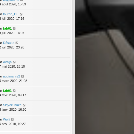
4 août 2020, 15:59
ar
touran_DE
 juil. 2020, 17:16
ar
fab01
 juil. 2020, 14:07
ar
Désaka
 juil. 2020, 23:26
ar
Avnija
7 mai 2020, 18:10
ar
audimanrs2
5 mars 2020, 21:03
ar
fab01
4 févr. 2020, 09:17
ar
SlayerSnake
4 janv. 2020, 16:30
ar
Wolfi
5 nov. 2018, 10:27