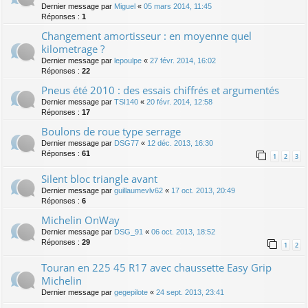
Dernier message par
Miguel
«
05 mars 2014, 11:45
Réponses :
1
Changement amortisseur : en moyenne quel
kilometrage ?
Dernier message par
lepoulpe
«
27 févr. 2014, 16:02
Réponses :
22
Pneus été 2010 : des essais chiffrés et argumentés
Dernier message par
TSI140
«
20 févr. 2014, 12:58
Réponses :
17
Boulons de roue type serrage
Dernier message par
DSG77
«
12 déc. 2013, 16:30
Réponses :
61
1
2
3
Silent bloc triangle avant
Dernier message par
guillaumevlv62
«
17 oct. 2013, 20:49
Réponses :
6
Michelin OnWay
Dernier message par
DSG_91
«
06 oct. 2013, 18:52
Réponses :
29
1
2
Touran en 225 45 R17 avec chaussette Easy Grip
Michelin
Dernier message par
gegepilote
«
24 sept. 2013, 23:41