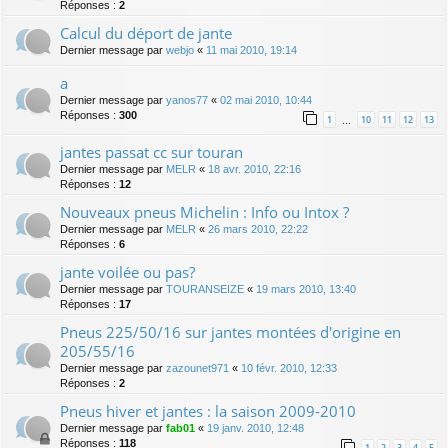
Réponses :
2
Calcul du déport de jante
Dernier message par
webjo
«
11 mai 2010, 19:14
a
Dernier message par
yanos77
«
02 mai 2010, 10:44
Réponses :
300
1
10
11
12
13
…
jantes passat cc sur touran
Dernier message par
MELR
«
18 avr. 2010, 22:16
Réponses :
12
Nouveaux pneus Michelin : Info ou Intox ?
Dernier message par
MELR
«
26 mars 2010, 22:22
Réponses :
6
jante voilée ou pas?
Dernier message par
TOURANSEIZE
«
19 mars 2010, 13:40
Réponses :
17
Pneus 225/50/16 sur jantes montées d'origine en
205/55/16
Dernier message par
zazounet971
«
10 févr. 2010, 12:33
Réponses :
2
Pneus hiver et jantes : la saison 2009-2010
Dernier message par
fab01
«
19 janv. 2010, 12:48
Réponses :
118
1
2
3
4
5