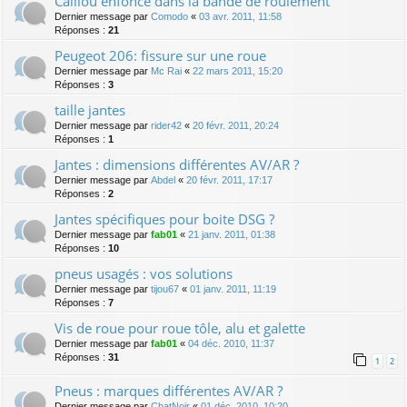
Caillou enfoncé dans la bande de roulement
Dernier message par
Comodo
«
03 avr. 2011, 11:58
Réponses :
21
Peugeot 206: fissure sur une roue
Dernier message par
Mc Rai
«
22 mars 2011, 15:20
Réponses :
3
taille jantes
Dernier message par
rider42
«
20 févr. 2011, 20:24
Réponses :
1
Jantes : dimensions différentes AV/AR ?
Dernier message par
Abdel
«
20 févr. 2011, 17:17
Réponses :
2
Jantes spécifiques pour boite DSG ?
Dernier message par
fab01
«
21 janv. 2011, 01:38
Réponses :
10
pneus usagés : vos solutions
Dernier message par
tijou67
«
01 janv. 2011, 11:19
Réponses :
7
Vis de roue pour roue tôle, alu et galette
Dernier message par
fab01
«
04 déc. 2010, 11:37
Réponses :
31
1
2
Pneus : marques différentes AV/AR ?
Dernier message par
ChatNoir
«
01 déc. 2010, 10:20