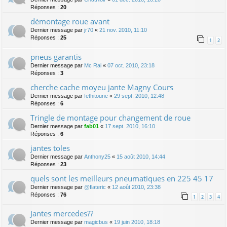
Réponses :
20
démontage roue avant
Dernier message par
jr70
«
21 nov. 2010, 11:10
Réponses :
25
1
2
pneus garantis
Dernier message par
Mc Rai
«
07 oct. 2010, 23:18
Réponses :
3
cherche cache moyeu jante Magny Cours
Dernier message par
fethitoune
«
29 sept. 2010, 12:48
Réponses :
6
Tringle de montage pour changement de roue
Dernier message par
fab01
«
17 sept. 2010, 16:10
Réponses :
6
jantes toles
Dernier message par
Anthony25
«
15 août 2010, 14:44
Réponses :
23
quels sont les meilleurs pneumatiques en 225 45 17
Dernier message par
@flateric
«
12 août 2010, 23:38
Réponses :
76
1
2
3
4
Jantes mercedes??
Dernier message par
magicbus
«
19 juin 2010, 18:18