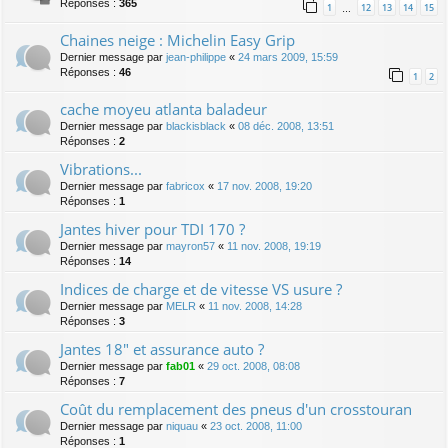
Réponses :
365
1
12
13
14
15
…
Chaines neige : Michelin Easy Grip
Dernier message par
jean-philippe
«
24 mars 2009, 15:59
Réponses :
46
1
2
cache moyeu atlanta baladeur
Dernier message par
blackisblack
«
08 déc. 2008, 13:51
Réponses :
2
Vibrations...
Dernier message par
fabricox
«
17 nov. 2008, 19:20
Réponses :
1
Jantes hiver pour TDI 170 ?
Dernier message par
mayron57
«
11 nov. 2008, 19:19
Réponses :
14
Indices de charge et de vitesse VS usure ?
Dernier message par
MELR
«
11 nov. 2008, 14:28
Réponses :
3
Jantes 18" et assurance auto ?
Dernier message par
fab01
«
29 oct. 2008, 08:08
Réponses :
7
Coût du remplacement des pneus d'un crosstouran
Dernier message par
niquau
«
23 oct. 2008, 11:00
Réponses :
1