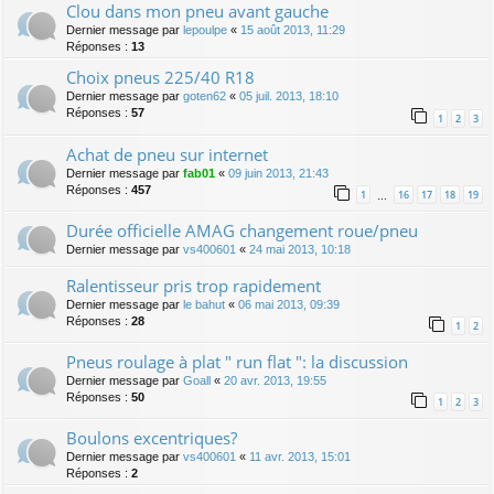
Clou dans mon pneu avant gauche
Dernier message par
lepoulpe
«
15 août 2013, 11:29
Réponses :
13
Choix pneus 225/40 R18
Dernier message par
goten62
«
05 juil. 2013, 18:10
Réponses :
57
1
2
3
Achat de pneu sur internet
Dernier message par
fab01
«
09 juin 2013, 21:43
Réponses :
457
1
16
17
18
19
…
Durée officielle AMAG changement roue/pneu
Dernier message par
vs400601
«
24 mai 2013, 10:18
Ralentisseur pris trop rapidement
Dernier message par
le bahut
«
06 mai 2013, 09:39
Réponses :
28
1
2
Pneus roulage à plat " run flat ": la discussion
Dernier message par
Goall
«
20 avr. 2013, 19:55
Réponses :
50
1
2
3
Boulons excentriques?
Dernier message par
vs400601
«
11 avr. 2013, 15:01
Réponses :
2