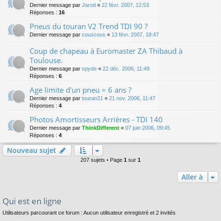
Dernier message par
Jarod
«
22 févr. 2007, 12:53
Réponses :
16
Pneus du touran V2 Trend TDI 90 ?
Dernier message par
couscous
«
13 févr. 2007, 18:47
Coup de chapeau à Euromaster ZA Thibaud à
Toulouse.
Dernier message par
spyde
«
22 déc. 2006, 11:48
Réponses :
6
Age limite d'un pneu = 6 ans ?
Dernier message par
touran21
«
21 nov. 2006, 11:47
Réponses :
4
Photos Amortisseurs Arrières - TDI 140
Dernier message par
ThinkDifferent
«
07 juin 2006, 09:45
Réponses :
4
Nouveau sujet
207 sujets • Page
1
sur
1
Aller à
Qui est en ligne
Utilisateurs parcourant ce forum : Aucun utilisateur enregistré et 2 invités