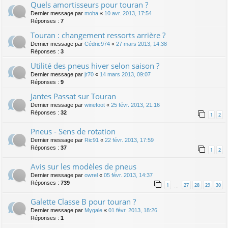
Quels amortisseurs pour touran ?
Dernier message par
moha
«
10 avr. 2013, 17:54
Réponses :
7
Touran : changement ressorts arrière ?
Dernier message par
Cédric974
«
27 mars 2013, 14:38
Réponses :
3
Utilité des pneus hiver selon saison ?
Dernier message par
jr70
«
14 mars 2013, 09:07
Réponses :
9
Jantes Passat sur Touran
Dernier message par
winefoot
«
25 févr. 2013, 21:16
Réponses :
32
1
2
Pneus - Sens de rotation
Dernier message par
Ric91
«
22 févr. 2013, 17:59
Réponses :
37
1
2
Avis sur les modèles de pneus
Dernier message par
owrel
«
05 févr. 2013, 14:37
Réponses :
739
1
27
28
29
30
…
Galette Classe B pour touran ?
Dernier message par
Mygale
«
01 févr. 2013, 18:26
Réponses :
1