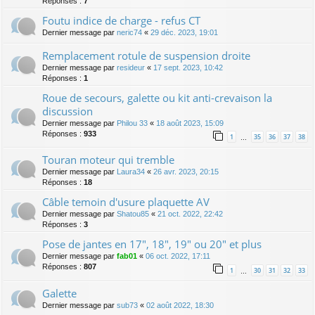
Réponses :
7
Foutu indice de charge - refus CT
Dernier message par
neric74
«
29 déc. 2023, 19:01
Remplacement rotule de suspension droite
Dernier message par
resideur
«
17 sept. 2023, 10:42
Réponses :
1
Roue de secours, galette ou kit anti-crevaison la
discussion
Dernier message par
Philou 33
«
18 août 2023, 15:09
Réponses :
933
1
35
36
37
38
…
Touran moteur qui tremble
Dernier message par
Laura34
«
26 avr. 2023, 20:15
Réponses :
18
Câble temoin d'usure plaquette AV
Dernier message par
Shatou85
«
21 oct. 2022, 22:42
Réponses :
3
Pose de jantes en 17", 18", 19" ou 20" et plus
Dernier message par
fab01
«
06 oct. 2022, 17:11
Réponses :
807
1
30
31
32
33
…
Galette
Dernier message par
sub73
«
02 août 2022, 18:30