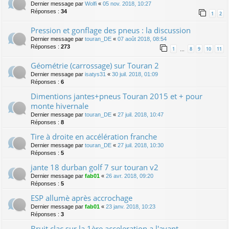
Dernier message par
Wolfi
«
05 nov. 2018, 10:27
Réponses :
34
1
2
Pression et gonflage des pneus : la discussion
Dernier message par
touran_DE
«
07 août 2018, 08:54
Réponses :
273
1
8
9
10
11
…
Géométrie (carrossage) sur Touran 2
Dernier message par
isatys31
«
30 juil. 2018, 01:09
Réponses :
6
Dimentions jantes+pneus Touran 2015 et + pour
monte hivernale
Dernier message par
touran_DE
«
27 juil. 2018, 10:47
Réponses :
8
Tire à droite en accélération franche
Dernier message par
touran_DE
«
27 juil. 2018, 10:30
Réponses :
5
jante 18 durban golf 7 sur touran v2
Dernier message par
fab01
«
26 avr. 2018, 09:20
Réponses :
5
ESP allumè après accrochage
Dernier message par
fab01
«
23 janv. 2018, 10:23
Réponses :
3
Bruit clac sur la 1ère acceleration a l'avant