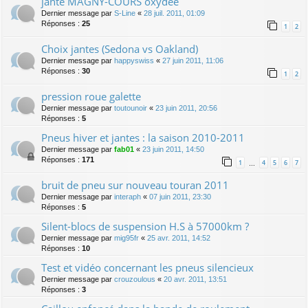
jante MAGNY-COURS oxydée
Dernier message par
S-Line
«
28 juil. 2011, 01:09
Réponses :
25
1
2
Choix jantes (Sedona vs Oakland)
Dernier message par
happyswiss
«
27 juin 2011, 11:06
Réponses :
30
1
2
pression roue galette
Dernier message par
toutounoir
«
23 juin 2011, 20:56
Réponses :
5
Pneus hiver et jantes : la saison 2010-2011
Dernier message par
fab01
«
23 juin 2011, 14:50
Réponses :
171
1
4
5
6
7
…
bruit de pneu sur nouveau touran 2011
Dernier message par
interaph
«
07 juin 2011, 23:30
Réponses :
5
Silent-blocs de suspension H.S à 57000km ?
Dernier message par
mig95fr
«
25 avr. 2011, 14:52
Réponses :
10
Test et vidéo concernant les pneus silencieux
Dernier message par
crouzoulous
«
20 avr. 2011, 13:51
Réponses :
3