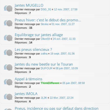
Jantes MUGELLO
Dernier message par
DSG_91
«
12 nov. 2007, 17:58
Réponses :
7
Pneus hiver: c'est le début des promo...
Dernier message par
Stroke
«
01 nov. 2007, 11:27
Réponses :
15
Equilibrage sur jantes alliage
Dernier message par
Olive59
«
24 oct. 2007, 11:33
Réponses :
14
Les pneus silencieux ?
Dernier message par
zafira
«
19 sept. 2007, 01:36
Réponses :
9
Jantes du new beetle sur le Touran
Dernier message par
DUFOUR
«
08 juin 2007, 10:09
Réponses :
3
Appel à témoins
Dernier message par
ThinkDifferent
«
05 juin 2007, 08:58
Réponses :
2
Jantes IMOLA
Dernier message par
JL3K
«
22 févr. 2007, 22:24
Réponses :
6
Pneus, incidence ou pas sur défaut dans direction