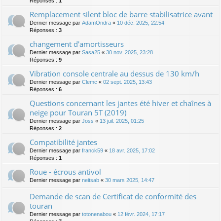
Réponses :
1
Remplacement silent bloc de barre stabilisatrice avant
Dernier message par
AdamOndra
«
10 déc. 2025, 22:54
Réponses :
3
changement d'amortisseurs
Dernier message par
Sasa25
«
30 nov. 2025, 23:28
Réponses :
9
Vibration console centrale au dessus de 130 km/h
Dernier message par
Clemc
«
02 sept. 2025, 13:43
Réponses :
6
Questions concernant les jantes été hiver et chaînes à
neige pour Touran 5T (2019)
Dernier message par
Joss
«
13 juil. 2025, 01:25
Réponses :
2
Compatibilité jantes
Dernier message par
franck59
«
18 avr. 2025, 17:02
Réponses :
1
Roue - écrous antivol
Dernier message par
neitsab
«
30 mars 2025, 14:47
Demande de scan de Certificat de conformité des
touran
Dernier message par
totonenabou
«
12 févr. 2024, 17:17