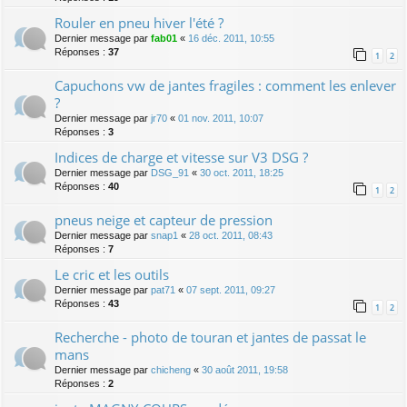
Rouler en pneu hiver l'été ?
Dernier message par
fab01
«
16 déc. 2011, 10:55
Réponses :
37
1
2
Capuchons vw de jantes fragiles : comment les enlever
?
Dernier message par
jr70
«
01 nov. 2011, 10:07
Réponses :
3
Indices de charge et vitesse sur V3 DSG ?
Dernier message par
DSG_91
«
30 oct. 2011, 18:25
Réponses :
40
1
2
pneus neige et capteur de pression
Dernier message par
snap1
«
28 oct. 2011, 08:43
Réponses :
7
Le cric et les outils
Dernier message par
pat71
«
07 sept. 2011, 09:27
Réponses :
43
1
2
Recherche - photo de touran et jantes de passat le
mans
Dernier message par
chicheng
«
30 août 2011, 19:58
Réponses :
2