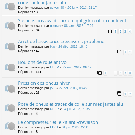
code couleur jantes alu
Dernier message par
sylvain30
«
20 janv. 2013, 21:17
Réponses :
3
Suspensions avant - arriere qui grincent ou couinent
Dernier message par
celman
«
08 janv. 2013, 17:21
Réponses :
84
1
2
3
4
Arrêt de l'assistance crevaison : problème !
Dernier message par
ilco
«
26 déc. 2012, 19:48
Réponses :
47
1
2
Boulons de roue antivol
Dernier message par
MELR
«
22 nov. 2012, 06:47
Réponses :
191
1
5
6
7
8
…
Pression des pneus hiver
Dernier message par
jr70
«
27 oct. 2012, 08:45
Réponses :
26
1
2
Pose de pneus et traces de colle sur mes jantes alu
Dernier message par
MELR
«
04 juil. 2012, 09:35
Réponses :
4
Le compresseur et le kit anti-crevaison
Dernier message par
ED91
«
01 juin 2012, 22:45
Réponses :
8