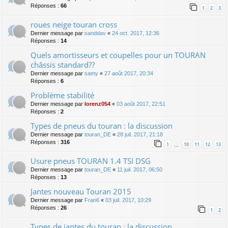
Réponses :
66
1
2
3
roues neige touran cross
Dernier message par
sanddav
«
24 oct. 2017, 12:36
Réponses :
14
Quels amortisseurs et coupelles pour un TOURAN
châssis standard??
Dernier message par
samy
«
27 août 2017, 20:34
Réponses :
6
Problème stabilité
Dernier message par
lorenz054
«
03 août 2017, 22:51
Réponses :
2
Types de pneus du touran : la discussion
Dernier message par
touran_DE
«
28 juil. 2017, 21:18
Réponses :
316
1
10
11
12
13
…
Usure pneus TOURAN 1.4 TSI DSG
Dernier message par
touran_DE
«
11 juil. 2017, 06:50
Réponses :
13
Jantes nouveau Touran 2015
Dernier message par
Fran6
«
03 juil. 2017, 10:29
Réponses :
26
1
2
Types de jantes du touran : la discussion