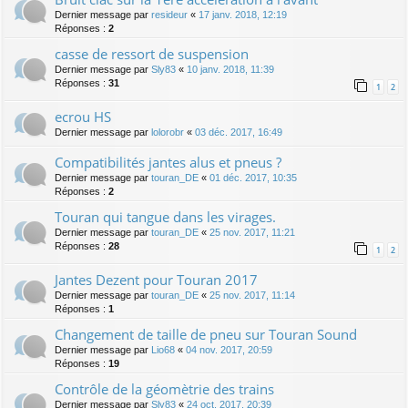
Dernier message par
resideur
«
17 janv. 2018, 12:19
Réponses :
2
casse de ressort de suspension
Dernier message par
Sly83
«
10 janv. 2018, 11:39
Réponses :
31
1
2
ecrou HS
Dernier message par
lolorobr
«
03 déc. 2017, 16:49
Compatibilités jantes alus et pneus ?
Dernier message par
touran_DE
«
01 déc. 2017, 10:35
Réponses :
2
Touran qui tangue dans les virages.
Dernier message par
touran_DE
«
25 nov. 2017, 11:21
Réponses :
28
1
2
Jantes Dezent pour Touran 2017
Dernier message par
touran_DE
«
25 nov. 2017, 11:14
Réponses :
1
Changement de taille de pneu sur Touran Sound
Dernier message par
Lio68
«
04 nov. 2017, 20:59
Réponses :
19
Contrôle de la géomètrie des trains
Dernier message par
Sly83
«
24 oct. 2017, 20:39