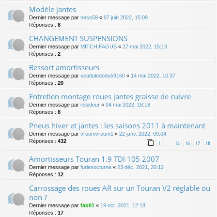
Modèle jantes
Dernier message par
ness59
«
07 juin 2022, 15:09
Réponses :
8
CHANGEMENT SUSPENSIONS
Dernier message par
MITCH FAGUS
«
27 mai 2022, 15:13
Réponses :
2
Ressort amortisseurs
Dernier message par
seattoledodu59160
«
14 mai 2022, 10:37
Réponses :
20
Entretien montage roues jantes graisse de cuivre
Dernier message par
resideur
«
04 mai 2022, 18:18
Réponses :
8
Pneus hiver et jantes : les saisons 2011 à maintenant
Dernier message par
vroumvroum1
«
22 janv. 2022, 09:04
Réponses :
432
1
15
16
17
18
…
Amortisseurs Touran 1.9 TDI 105 2007
Dernier message par
furienocturne
«
23 déc. 2021, 20:12
Réponses :
12
Carrossage des roues AR sur un Touran V2 réglable ou
non ?
Dernier message par
fab01
«
19 oct. 2021, 12:18
Réponses :
17