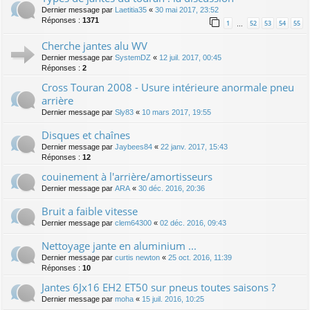
Dernier message par
Laetitia35
«
30 mai 2017, 23:52
Réponses :
1371
1
52
53
54
55
…
Cherche jantes alu WV
Dernier message par
SystemDZ
«
12 juil. 2017, 00:45
Réponses :
2
Cross Touran 2008 - Usure intérieure anormale pneu
arrière
Dernier message par
Sly83
«
10 mars 2017, 19:55
Disques et chaînes
Dernier message par
Jaybees84
«
22 janv. 2017, 15:43
Réponses :
12
couinement à l'arrière/amortisseurs
Dernier message par
ARA
«
30 déc. 2016, 20:36
Bruit a faible vitesse
Dernier message par
clem64300
«
02 déc. 2016, 09:43
Nettoyage jante en aluminium ...
Dernier message par
curtis newton
«
25 oct. 2016, 11:39
Réponses :
10
Jantes 6Jx16 EH2 ET50 sur pneus toutes saisons ?
Dernier message par
moha
«
15 juil. 2016, 10:25