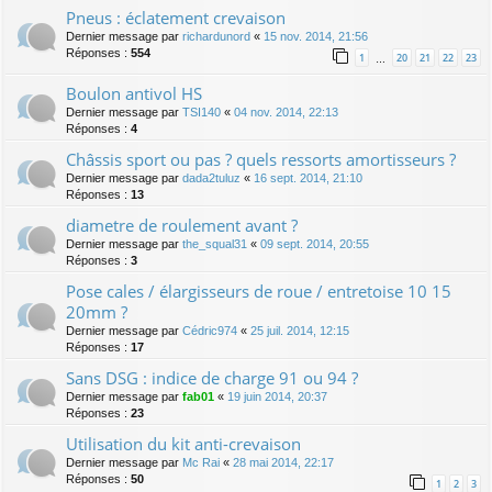
Pneus : éclatement crevaison
Dernier message par
richardunord
«
15 nov. 2014, 21:56
Réponses :
554
1
20
21
22
23
…
Boulon antivol HS
Dernier message par
TSI140
«
04 nov. 2014, 22:13
Réponses :
4
Châssis sport ou pas ? quels ressorts amortisseurs ?
Dernier message par
dada2tuluz
«
16 sept. 2014, 21:10
Réponses :
13
diametre de roulement avant ?
Dernier message par
the_squal31
«
09 sept. 2014, 20:55
Réponses :
3
Pose cales / élargisseurs de roue / entretoise 10 15
20mm ?
Dernier message par
Cédric974
«
25 juil. 2014, 12:15
Réponses :
17
Sans DSG : indice de charge 91 ou 94 ?
Dernier message par
fab01
«
19 juin 2014, 20:37
Réponses :
23
Utilisation du kit anti-crevaison
Dernier message par
Mc Rai
«
28 mai 2014, 22:17
Réponses :
50
1
2
3