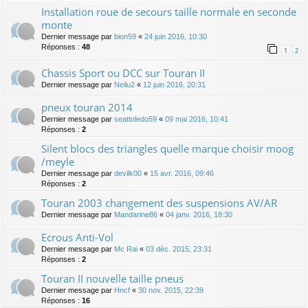
Installation roue de secours taille normale en seconde
monte
Dernier message par
bion59
«
24 juin 2016, 10:30
Réponses :
48
1
2
Chassis Sport ou DCC sur Touran II
Dernier message par
Neilu2
«
12 juin 2016, 20:31
pneux touran 2014
Dernier message par
seattoledo59
«
09 mai 2016, 10:41
Réponses :
2
Silent blocs des triangles quelle marque choisir moog
/meyle
Dernier message par
devilk00
«
15 avr. 2016, 09:46
Réponses :
2
Touran 2003 changement des suspensions AV/AR
Dernier message par
Mandarine86
«
04 janv. 2016, 18:30
Ecrous Anti-Vol
Dernier message par
Mc Rai
«
03 déc. 2015, 23:31
Réponses :
2
Touran II nouvelle taille pneus
Dernier message par
Hncf
«
30 nov. 2015, 22:39
Réponses :
16