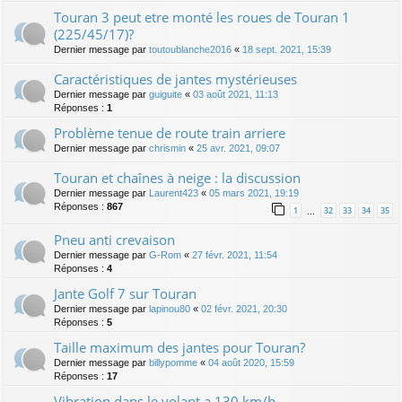
Touran 3 peut etre monté les roues de Touran 1
(225/45/17)?
Dernier message par
toutoublanche2016
«
18 sept. 2021, 15:39
Caractéristiques de jantes mystérieuses
Dernier message par
guiguite
«
03 août 2021, 11:13
Réponses :
1
Problème tenue de route train arriere
Dernier message par
chrismin
«
25 avr. 2021, 09:07
Touran et chaînes à neige : la discussion
Dernier message par
Laurent423
«
05 mars 2021, 19:19
Réponses :
867
1
32
33
34
35
…
Pneu anti crevaison
Dernier message par
G-Rom
«
27 févr. 2021, 11:54
Réponses :
4
Jante Golf 7 sur Touran
Dernier message par
lapinou80
«
02 févr. 2021, 20:30
Réponses :
5
Taille maximum des jantes pour Touran?
Dernier message par
billypomme
«
04 août 2020, 15:59
Réponses :
17
Vibration dans le volant a 130 km/h