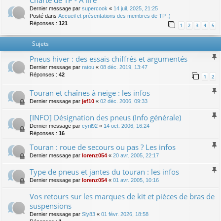
Charte de TP - A lire
Dernier message par
supercook
«
14 juil. 2025, 21:25
Posté dans
Accueil et présentations des membres de TP :)
Réponses :
121
1
2
3
4
5
Sujets
Pneus hiver : des essais chiffrés et argumentés
Dernier message par
ratou
«
08 déc. 2019, 13:47
Réponses :
42
1
2
Touran et chaînes à neige : les infos
Dernier message par
jef10
«
02 déc. 2006, 09:33
[INFO] Désignation des pneus (Info générale)
Dernier message par
cyril92
«
14 oct. 2006, 16:24
Réponses :
16
Touran : roue de secours ou pas ? Les infos
Dernier message par
lorenz054
«
20 avr. 2005, 22:17
Type de pneus et jantes du touran : les infos
Dernier message par
lorenz054
«
01 avr. 2005, 10:16
Vos retours sur les marques de kit et pièces de bras de
suspensions
Dernier message par
Sly83
«
01 févr. 2026, 18:58