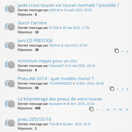
jante cross touran sur touran normale ? possible ?
Dernier message par
jo59132
«
24 août 2015, 20:32
Réponses :
6
durcir l'arrière
Dernier message par
FLO82
«
30 mai 2015, 17:55
Réponses :
10
avis LD PRESTIGE
Dernier message par
Sly83
«
11 mai 2015, 22:04
Réponses :
38
1
2
minimum requis pour un cric
Dernier message par
Patoche57
«
10 mai 2015, 19:13
Réponses :
8
Pneu été 2014 : quel modèle choisir ?
Dernier message par
TOURANSEIZE
«
19 févr. 2015, 09:26
Réponses :
50
1
2
3
Le kilométrage des pneus de votre touran
Dernier message par
nicosprint
«
05 févr. 2015, 15:52
Réponses :
458
1
16
17
18
19
…
pneu 205/55/16
Dernier message par
TSI140
«
02 janv. 2015, 20:11
Réponses :
1