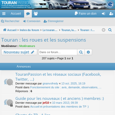
TouranPassion
Accueil
Faire un don
Le forum des propriétaires ou futurs acquéreurs du Volkswagen Touran
cc
Rechercher
or
Connexion
e
S’enregistrer
on
’e
ès
u
m
ne
nr
R
Accueil
Index du forum
Le touran dans ses versions I (V1 V2 V3) et II ...
Touran, la mécanique : moteurs, boites, transmissions, freins, direction, roues
Touran : les roues et les suspensions
e
ra
m
br
xi
eg
Touran : les roues et les suspensions
c
pi
s
es
on
ist
Modérateur :
Modérateurs
h
Rechercher
Recherche av
Nouveau sujet
de
re
e
r
207 sujets • Page
1
sur
1
r
c
Annonces
h
TouranPassion et les réseaux sociaux (Facebook,
e
Twitter, ...)
r
Dernier message par
gnanvofredy
«
13 oct. 2025, 16:19
Posté dans
Fonctionnement du site : avis, demande, observations, ...
Réponses :
6
Guide pour les nouveaux ( et anciens ) membres :)
Dernier message par
jef10
«
10 mars 2013, 09:39
Posté dans
Accueil et présentations des membres de TP :)