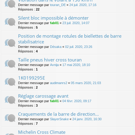
Dernier message par
touran_DE
«
24 juil. 2020, 17:16
Réponses :
22
Silent bloc impossible à démonter
Dernier message par
fab01
«
23 juil. 2020, 14:07
Réponses :
5
Position de montage rotules de biellettes de barre
stabilisatrice
Dernier message par
Désaka
«
02 juil. 2020, 23:26
Réponses :
4
Taille pneus hiver cross touran
Dernier message par
Avnija
«
17 mai 2020, 18:10
Réponses :
1
1K0199295E
Dernier message par
audimanrs2
«
05 mars 2020, 21:03
Réponses :
2
Réglage carossage avant
Dernier message par
fab01
«
04 févr. 2020, 09:17
Réponses :
3
Craquements de la barre de direction...
Dernier message par
SlayerSnake
«
24 janv. 2020, 16:30
Réponses :
7
Michelin Cross Climate