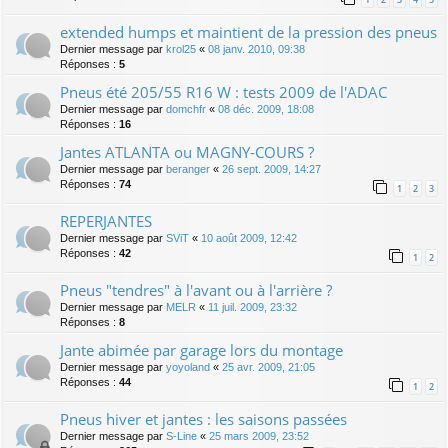
extended humps et maintient de la pression des pneus
Dernier message par
krol25
«
08 janv. 2010, 09:38
Réponses :
5
Pneus été 205/55 R16 W : tests 2009 de l'ADAC
Dernier message par
domchfr
«
08 déc. 2009, 18:08
Réponses :
16
Jantes ATLANTA ou MAGNY-COURS ?
Dernier message par
beranger
«
26 sept. 2009, 14:27
Réponses :
74
1
2
3
REPERJANTES
Dernier message par
SViT
«
10 août 2009, 12:42
Réponses :
42
1
2
Pneus "tendres" à l'avant ou à l'arrière ?
Dernier message par
MELR
«
11 juil. 2009, 23:32
Réponses :
8
Jante abimée par garage lors du montage
Dernier message par
yoyoland
«
25 avr. 2009, 21:05
Réponses :
44
1
2
Pneus hiver et jantes : les saisons passées
Dernier message par
S-Line
«
25 mars 2009, 23:52