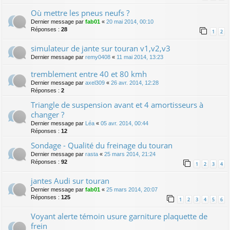
Où mettre les pneus neufs ?
Dernier message par
fab01
«
20 mai 2014, 00:10
Réponses :
28
1
2
simulateur de jante sur touran v1,v2,v3
Dernier message par
remy0408
«
11 mai 2014, 13:23
tremblement entre 40 et 80 kmh
Dernier message par
axel309
«
26 avr. 2014, 12:28
Réponses :
2
Triangle de suspension avant et 4 amortisseurs à
changer ?
Dernier message par
Léa
«
05 avr. 2014, 00:44
Réponses :
12
Sondage - Qualité du freinage du touran
Dernier message par
rasta
«
25 mars 2014, 21:24
Réponses :
92
1
2
3
4
jantes Audi sur touran
Dernier message par
fab01
«
25 mars 2014, 20:07
Réponses :
125
1
2
3
4
5
6
Voyant alerte témoin usure garniture plaquette de
frein