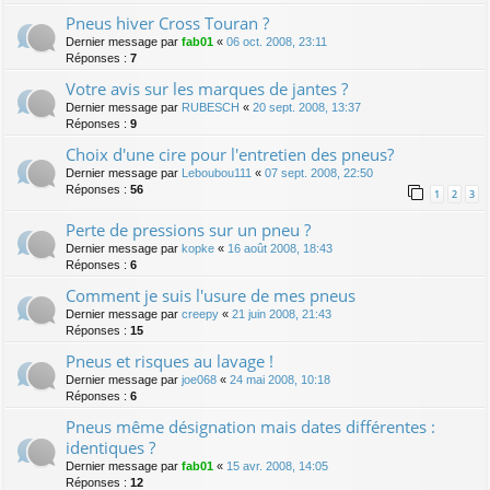
Pneus hiver Cross Touran ?
Dernier message par
fab01
«
06 oct. 2008, 23:11
Réponses :
7
Votre avis sur les marques de jantes ?
Dernier message par
RUBESCH
«
20 sept. 2008, 13:37
Réponses :
9
Choix d'une cire pour l'entretien des pneus?
Dernier message par
Leboubou111
«
07 sept. 2008, 22:50
Réponses :
56
1
2
3
Perte de pressions sur un pneu ?
Dernier message par
kopke
«
16 août 2008, 18:43
Réponses :
6
Comment je suis l'usure de mes pneus
Dernier message par
creepy
«
21 juin 2008, 21:43
Réponses :
15
Pneus et risques au lavage !
Dernier message par
joe068
«
24 mai 2008, 10:18
Réponses :
6
Pneus même désignation mais dates différentes :
identiques ?
Dernier message par
fab01
«
15 avr. 2008, 14:05
Réponses :
12