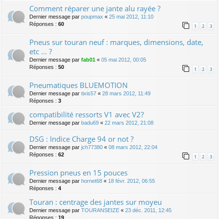
Comment réparer une jante alu rayée ?
Dernier message par
poupmax
«
25 mai 2012, 11:10
Réponses :
60
1
2
3
Pneus sur touran neuf : marques, dimensions, date,
etc ... ?
Dernier message par
fab01
«
05 mai 2012, 00:05
Réponses :
50
1
2
3
Pneumatiques BLUEMOTION
Dernier message par
tixis57
«
28 mars 2012, 11:49
Réponses :
3
compatibilité ressorts V1 avec V2?
Dernier message par
badu69
«
22 mars 2012, 21:08
DSG : Indice Charge 94 or not ?
Dernier message par
jch77380
«
08 mars 2012, 22:04
Réponses :
62
1
2
3
Pression pneus en 15 pouces
Dernier message par
hornet68
«
18 févr. 2012, 06:55
Réponses :
4
Touran : centrage des jantes sur moyeu
Dernier message par
TOURANSEIZE
«
23 déc. 2011, 12:45
Réponses :
19