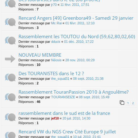
Dernier message par
jr70
«
11 févr. 2011, 17:51
Réponses :
7
Rencard Angers [49] Greenbora49 - Samedi 29 janvier
Dernier message par
Mc Rai
«
01 févr. 2011, 12:10
Réponses :
3
Rassemblement les TOUTOU du Nord (59,62,80,02,60)
Dernier message par
dduck
«
01 déc. 2010, 17:22
Réponses :
1
NOUVEAU MEMBRE
Dernier message par
Néosis
«
28 nov. 2010, 00:29
Réponses :
10
Des TOURANISTES dans le 12 ?
Dernier message par
the_squal31
«
08 sept. 2010, 21:38
Réponses :
2
Rassemblement TouranPassion 2010 à Angoulême?
Dernier message par
TOURANSEIZE
«
08 sept. 2010, 15:49
Réponses :
46
1
2
rassemblement dans le sud est de la france
Dernier message par
jef10
«
20 juil. 2010, 14:30
Réponses :
1
Rencard VW du NGS Crew Cité Europe 9 juillet
Dernier message par
the_squal31
«
10 juil. 2010, 21:41