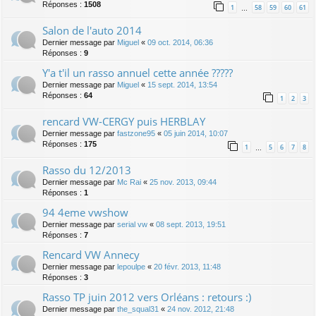
Réponses :
1508
1
58
59
60
61
…
Salon de l'auto 2014
Dernier message par
Miguel
«
09 oct. 2014, 06:36
Réponses :
9
Y'a t'il un rasso annuel cette année ?????
Dernier message par
Miguel
«
15 sept. 2014, 13:54
Réponses :
64
1
2
3
rencard VW-CERGY puis HERBLAY
Dernier message par
fastzone95
«
05 juin 2014, 10:07
Réponses :
175
1
5
6
7
8
…
Rasso du 12/2013
Dernier message par
Mc Rai
«
25 nov. 2013, 09:44
Réponses :
1
94 4eme vwshow
Dernier message par
serial vw
«
08 sept. 2013, 19:51
Réponses :
7
Rencard VW Annecy
Dernier message par
lepoulpe
«
20 févr. 2013, 11:48
Réponses :
3
Rasso TP juin 2012 vers Orléans : retours :)
Dernier message par
the_squal31
«
24 nov. 2012, 21:48