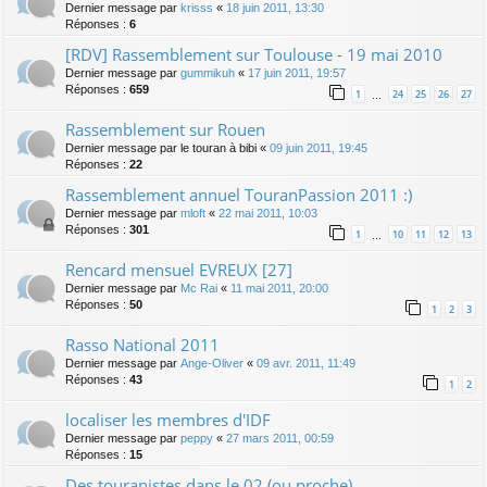
Dernier message par
krisss
«
18 juin 2011, 13:30
Réponses :
6
[RDV] Rassemblement sur Toulouse - 19 mai 2010
Dernier message par
gummikuh
«
17 juin 2011, 19:57
Réponses :
659
1
24
25
26
27
…
Rassemblement sur Rouen
Dernier message par
le touran à bibi
«
09 juin 2011, 19:45
Réponses :
22
Rassemblement annuel TouranPassion 2011 :)
Dernier message par
mloft
«
22 mai 2011, 10:03
Réponses :
301
1
10
11
12
13
…
Rencard mensuel EVREUX [27]
Dernier message par
Mc Rai
«
11 mai 2011, 20:00
Réponses :
50
1
2
3
Rasso National 2011
Dernier message par
Ange-Oliver
«
09 avr. 2011, 11:49
Réponses :
43
1
2
localiser les membres d'IDF
Dernier message par
peppy
«
27 mars 2011, 00:59
Réponses :
15
Des touranistes dans le 02 (ou proche)