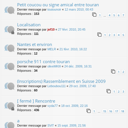
Petit coucou ou signe amical entre touran
Dernier message par
toutounoir
«
12 mars 2010, 00:43
Réponses :
153
1
4
5
6
7
…
Localisation
Dernier message par
jef10
«
27 févr. 2010, 20:45
Réponses :
111
1
2
3
4
5
Nantes et environ
Dernier message par
MELR
«
21 févr. 2010, 16:22
Réponses :
12
porsche 911 contre touran
Dernier message par
oliveMKIII
«
24 déc. 2009, 16:31
Réponses :
34
1
2
(Inscriptions) Rassemblement en Suisse 2009
Dernier message par
Leboubou111
«
29 oct. 2009, 17:40
Réponses :
60
1
2
3
[ fermé ] Rencontre
Dernier message par
vyda77
«
18 oct. 2009, 22:16
Réponses :
436
1
15
16
17
18
…
a
Dernier message par
SViT
«
15 sept. 2009, 21:56