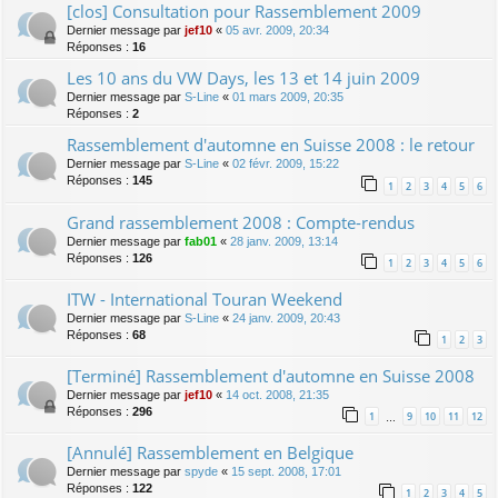
[clos] Consultation pour Rassemblement 2009
Dernier message par
jef10
«
05 avr. 2009, 20:34
Réponses :
16
Les 10 ans du VW Days, les 13 et 14 juin 2009
Dernier message par
S-Line
«
01 mars 2009, 20:35
Réponses :
2
Rassemblement d'automne en Suisse 2008 : le retour
Dernier message par
S-Line
«
02 févr. 2009, 15:22
Réponses :
145
1
2
3
4
5
6
Grand rassemblement 2008 : Compte-rendus
Dernier message par
fab01
«
28 janv. 2009, 13:14
Réponses :
126
1
2
3
4
5
6
ITW - International Touran Weekend
Dernier message par
S-Line
«
24 janv. 2009, 20:43
Réponses :
68
1
2
3
[Terminé] Rassemblement d'automne en Suisse 2008
Dernier message par
jef10
«
14 oct. 2008, 21:35
Réponses :
296
1
9
10
11
12
…
[Annulé] Rassemblement en Belgique
Dernier message par
spyde
«
15 sept. 2008, 17:01
Réponses :
122
1
2
3
4
5