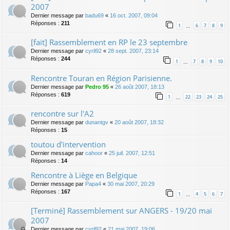
2007
Dernier message par
badu69
«
16 oct. 2007, 09:04
Réponses :
211
1
6
7
8
9
…
[fait] Rassemblement en RP le 23 septembre
Dernier message par
cyril92
«
28 sept. 2007, 23:14
Réponses :
244
1
7
8
9
10
…
Rencontre Touran en Région Parisienne.
Dernier message par
Pedro 95
«
26 août 2007, 18:13
Réponses :
619
1
22
23
24
25
…
rencontre sur l'A2
Dernier message par
dunantgv
«
20 août 2007, 18:32
Réponses :
15
toutou d'intervention
Dernier message par
cahoor
«
25 juil. 2007, 12:51
Réponses :
14
Rencontre à Liège en Belgique
Dernier message par
Papa4
«
30 mai 2007, 20:29
Réponses :
167
1
4
5
6
7
…
[Terminé] Rassemblement sur ANGERS - 19/20 mai
2007
Dernier message par
cyril92
«
21 mai 2007, 19:06