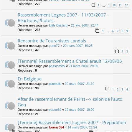
Réponses :
279
1
9
10
11
12
…
Rassemblement Lognes 2007 - 11/03/2007 -
Réactions,Photos,.
Dernier message par
Little Bastard
«
21 avr. 2007, 22:44
Réponses :
215
1
6
7
8
9
…
Rencontre de Touranistes Landais
Dernier message par
yann77
«
22 mars 2007, 19:25
Réponses :
47
1
2
[Terminé] Rassemblement a Chatellerault 12/08/06
Dernier message par
passionVW
«
21 mars 2007, 20:59
Réponses :
8
En Belgique
Dernier message par
ptitebulle
«
20 mars 2007, 21:10
Réponses :
90
1
2
3
4
After (le rassemblement de Paris) --> salon de l'auto
Gen
Dernier message par
yasoo69
«
19 mars 2007, 19:09
Réponses :
21
[Terminé] Rassemblement Lognes 2007 - Préparation
Dernier message par
lorenz054
«
14 mars 2007, 21:24
Réponses :
590