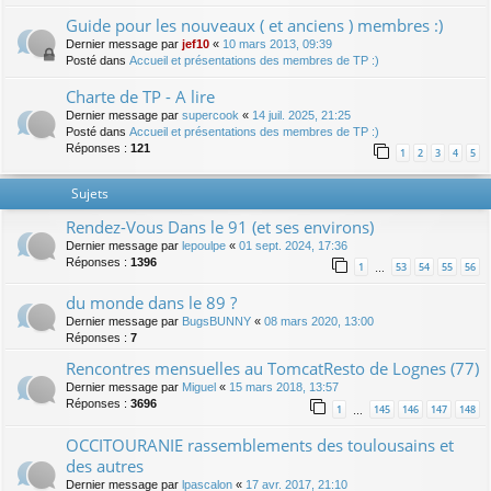
Guide pour les nouveaux ( et anciens ) membres :)
Dernier message par
jef10
«
10 mars 2013, 09:39
Posté dans
Accueil et présentations des membres de TP :)
Charte de TP - A lire
Dernier message par
supercook
«
14 juil. 2025, 21:25
Posté dans
Accueil et présentations des membres de TP :)
Réponses :
121
1
2
3
4
5
Sujets
Rendez-Vous Dans le 91 (et ses environs)
Dernier message par
lepoulpe
«
01 sept. 2024, 17:36
Réponses :
1396
1
53
54
55
56
…
du monde dans le 89 ?
Dernier message par
BugsBUNNY
«
08 mars 2020, 13:00
Réponses :
7
Rencontres mensuelles au TomcatResto de Lognes (77)
Dernier message par
Miguel
«
15 mars 2018, 13:57
Réponses :
3696
1
145
146
147
148
…
OCCITOURANIE rassemblements des toulousains et
des autres
Dernier message par
lpascalon
«
17 avr. 2017, 21:10