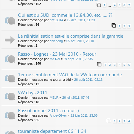
Réponses :
152
1
4
5
6
7
…
Qui est du SUD, comme le 13,84,30, etc...... ??
Dernier message par
am13014
«
12 déc. 2011, 11:23
Réponses :
56
1
2
3
La réinitialisation est-elle comprise dans la garantie
Dernier message par
chicheng
«
05 oct. 2011, 20:10
Réponses :
2
Rasso - Lognes - 23 Mai 2010 - Retour
Dernier message par
Mc Rai
«
29 sept. 2011, 22:35
Réponses :
140
1
2
3
4
5
6
1er rassemblement VAG de la VW team normande
Dernier message par
le touran à bibi
«
26 août 2011, 02:13
Réponses :
13
VW days 2011
Dernier message par
MELR
«
26 juin 2011, 07:46
Réponses :
18
Rassot annuel 2011 : retour :)
Dernier message par
Ange-Oliver
«
22 juin 2011, 23:06
Réponses :
85
1
2
3
4
touraniste departement 66 11 34