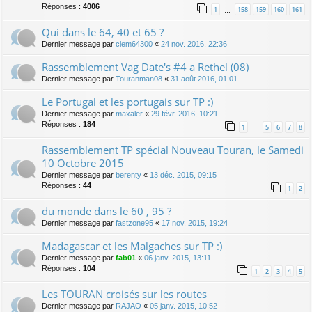
Réponses :
4006
1
158
159
160
161
…
Qui dans le 64, 40 et 65 ?
Dernier message par
clem64300
«
24 nov. 2016, 22:36
Rassemblement Vag Date's #4 a Rethel (08)
Dernier message par
Touranman08
«
31 août 2016, 01:01
Le Portugal et les portugais sur TP :)
Dernier message par
maxaler
«
29 févr. 2016, 10:21
Réponses :
184
1
5
6
7
8
…
Rassemblement TP spécial Nouveau Touran, le Samedi
10 Octobre 2015
Dernier message par
berenty
«
13 déc. 2015, 09:15
Réponses :
44
1
2
du monde dans le 60 , 95 ?
Dernier message par
fastzone95
«
17 nov. 2015, 19:24
Madagascar et les Malgaches sur TP :)
Dernier message par
fab01
«
06 janv. 2015, 13:11
Réponses :
104
1
2
3
4
5
Les TOURAN croisés sur les routes
Dernier message par
RAJAO
«
05 janv. 2015, 10:52