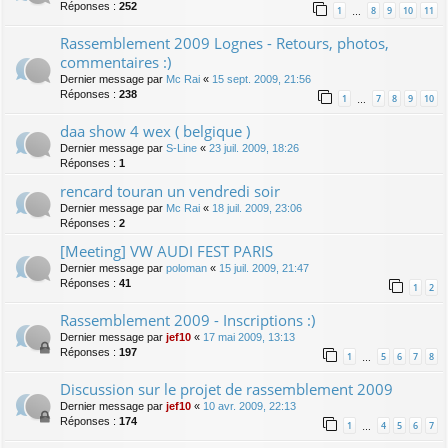
Réponses :
252
1
8
9
10
11
…
Rassemblement 2009 Lognes - Retours, photos,
commentaires :)
Dernier message par
Mc Rai
«
15 sept. 2009, 21:56
Réponses :
238
1
7
8
9
10
…
daa show 4 wex ( belgique )
Dernier message par
S-Line
«
23 juil. 2009, 18:26
Réponses :
1
rencard touran un vendredi soir
Dernier message par
Mc Rai
«
18 juil. 2009, 23:06
Réponses :
2
[Meeting] VW AUDI FEST PARIS
Dernier message par
poloman
«
15 juil. 2009, 21:47
Réponses :
41
1
2
Rassemblement 2009 - Inscriptions :)
Dernier message par
jef10
«
17 mai 2009, 13:13
Réponses :
197
1
5
6
7
8
…
Discussion sur le projet de rassemblement 2009
Dernier message par
jef10
«
10 avr. 2009, 22:13
Réponses :
174
1
4
5
6
7
…