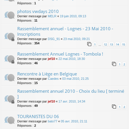
Réponses :
1
photos vwdays 2010
Dernier message par
MELR
«
19 juin 2010, 09:13
Réponses :
11
Rassemblement annuel - Lognes - 23 Mai 2010 -
Inscriptions
Dernier message par
DSG_91
«
23 mai 2010, 09:21
Réponses :
354
1
12
13
14
15
…
Rassemblement Annuel Lognes - Tombola !
Dernier message par
jef10
«
22 mai 2010, 18:30
Réponses :
46
1
2
Rencontre à Liège en Belgique
Dernier message par
Caedes
«
03 mai 2010, 21:25
Réponses :
15
Rassemblement annuel 2010 - Choix du lieu [ terminé
]
Dernier message par
jef10
«
17 avr. 2010, 14:34
Réponses :
49
1
2
TOURANISTES DU 06
Dernier message par
bato77
«
05 avr. 2010, 21:11
Réponses :
2