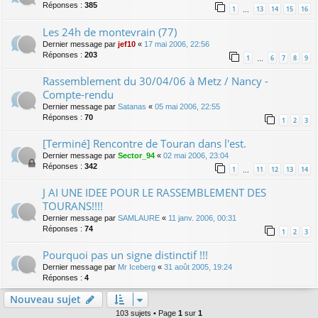
Réponses :
385
1
13
14
15
16
…
Les 24h de montevrain (77)
Dernier message par
jef10
«
17 mai 2006, 22:56
Réponses :
203
1
6
7
8
9
…
Rassemblement du 30/04/06 à Metz / Nancy -
Compte-rendu
Dernier message par
Satanas
«
05 mai 2006, 22:55
Réponses :
70
1
2
3
[Terminé] Rencontre de Touran dans l'est.
Dernier message par
Sector_94
«
02 mai 2006, 23:04
Réponses :
342
1
11
12
13
14
…
J AI UNE IDEE POUR LE RASSEMBLEMENT DES
TOURANS!!!!
Dernier message par
SAMLAURE
«
11 janv. 2006, 00:31
Réponses :
74
1
2
3
Pourquoi pas un signe distinctif !!!
Dernier message par
Mr Iceberg
«
31 août 2005, 19:24
Réponses :
4
Nouveau sujet
103 sujets • Page
1
sur
1