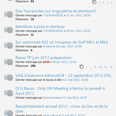
Réponses :
84
1
2
3
4
Des Touranistes sur Angoulême et alentours?
Dernier message par
TOURANSEIZE
«
31 oct. 2012, 16:50
Réponses :
18
Membres suisse et alentour
Dernier message par
TOURANSEIZE
«
28 oct. 2012, 22:53
Réponses :
11
Sur autoroute A62 un troupeau de Golf Mk1 et Mk2
Dernier message par
le bahut
«
19 sept. 2012, 16:39
Réponses :
6
Rasso TP juin 2012 préparation
Dernier message par
jef10
«
06 juin 2012, 13:04
Réponses :
286
1
9
10
11
12
…
VAG d'automne édition#2# - 23 septembre 2012 (76)
Dernier message par
le touran à bibi
«
21 mai 2012, 19:00
[51] Rasso : Only VW Meeting à Reims le samedi 4
Aout 2012
Dernier message par
Easyshooting
«
17 mai 2012, 15:27
Rassemblement annuel 2012 : choix du lieu et de la
date
Dernier message par
Ange-Oliver
«
11 mai 2012, 20:00