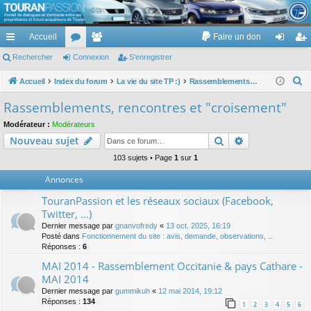
TouranPassion
Accueil
Faire un don
Le forum des propriétaires ou futurs acquéreurs du Volkswagen Touran
cc
Rechercher
or
Connexion
e
S’enregistrer
on
’e
ès
u
m
ne
nr
R
Accueil
Index du forum
La vie du site TP :)
Rassemblements, rencontres et "croisement"
e
ra
m
br
xi
eg
Rassemblements, rencontres et "croisement"
c
pi
s
es
on
ist
Modérateur :
Modérateurs
h
Rechercher
Recherche av
Nouveau sujet
de
re
e
r
103 sujets • Page
1
sur
1
r
c
Annonces
h
TouranPassion et les réseaux sociaux (Facebook,
e
Twitter, ...)
r
Dernier message par
gnanvofredy
«
13 oct. 2025, 16:19
Posté dans
Fonctionnement du site : avis, demande, observations, ...
Réponses :
6
MAI 2014 - Rassemblement Occitanie & pays Cathare -
MAI 2014
Dernier message par
gummikuh
«
12 mai 2014, 19:12
Réponses :
134
1
2
3
4
5
6