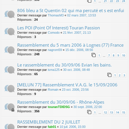
1
21
22
23
24
…
806 bleu a St Quentin 02 qui ma percuté et s est enfui
Dernier message par
ThomasM3
«
02 mars 2007, 13:53
Réponses :
24
Les POI (Point Of Interest) Touran Passion
Dernier message par
Comodo
«
21 févr. 2007, 21:13
Réponses :
3
Rassemblement du 5 mars 2006 à Lognes (77) France
Dernier message par
nagrom59
«
15 déc. 2006, 08:56
Réponses :
248
1
7
8
9
10
…
Le rassemblement du 30/09/06 Evian les bains.
Dernier message par
isma125
«
30 oct. 2006, 08:48
Réponses :
65
1
2
3
[MELUN 77] Rassemblement V.A.G. le 15/09/2006
Dernier message par
Romain
«
23 oct. 2006, 23:56
Réponses :
9
Rassemblement du 30/09/06 - Rhône-Alpes
Dernier message par
touranTDIDSG
«
30 sept. 2006, 22:00
Réponses :
356
1
12
13
14
15
…
RASSEMBLEMENT DU 2 JUILLET
Dernier message par
fab01
«
10 juil. 2006, 15:00