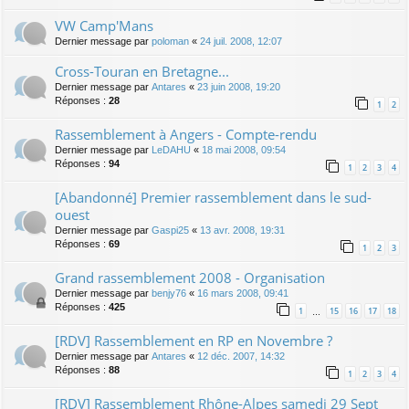
VW Camp'Mans
Dernier message par
poloman
«
24 juil. 2008, 12:07
Cross-Touran en Bretagne...
Dernier message par
Antares
«
23 juin 2008, 19:20
Réponses :
28
1
2
Rassemblement à Angers - Compte-rendu
Dernier message par
LeDAHU
«
18 mai 2008, 09:54
Réponses :
94
1
2
3
4
[Abandonné] Premier rassemblement dans le sud-
ouest
Dernier message par
Gaspi25
«
13 avr. 2008, 19:31
Réponses :
69
1
2
3
Grand rassemblement 2008 - Organisation
Dernier message par
benjy76
«
16 mars 2008, 09:41
Réponses :
425
1
15
16
17
18
…
[RDV] Rassemblement en RP en Novembre ?
Dernier message par
Antares
«
12 déc. 2007, 14:32
Réponses :
88
1
2
3
4
[RDV] Rassemblement Rhône-Alpes samedi 29 Sept