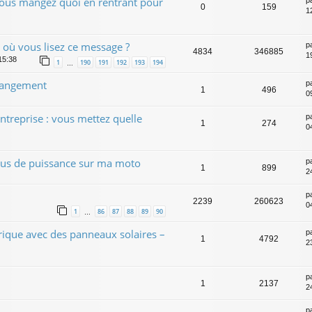
vous mangez quoi en rentrant pour
p
0
159
12
t où vous lisez ce message ?
p
4834
346885
1
15:38
1
190
191
192
193
194
…
 rangement
p
1
496
0
ntreprise : vous mettez quelle
p
1
274
0
us de puissance sur ma moto
p
1
899
2
p
2239
260623
0
1
86
87
88
89
90
…
trique avec des panneaux solaires –
p
1
4792
2
p
1
2137
2
p