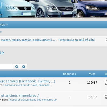
u Volkswagen Touran
res
er
maison, famille, passion, hobby, détente, ...
Petite pause au café d'à côté
té
Rechercher
Recherche avancée
Réponses
Vues
D
ux sociaux (Facebook, Twitter, ...)
p
6
166487
1
ans
Fonctionnement du site : avis, demande,
 et anciens ) membres :)
p
0
183193
1
» dans
Accueil et présentations des membres de