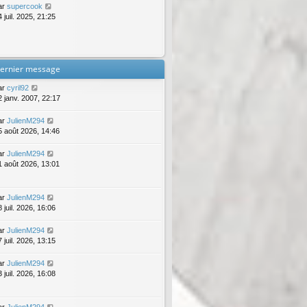
ar
supercook
 juil. 2025, 21:25
ernier message
ar
cyril92
2 janv. 2007, 22:17
ar
JulienM294
5 août 2026, 14:46
ar
JulienM294
1 août 2026, 13:01
ar
JulienM294
 juil. 2026, 16:06
ar
JulienM294
 juil. 2026, 13:15
ar
JulienM294
 juil. 2026, 16:08