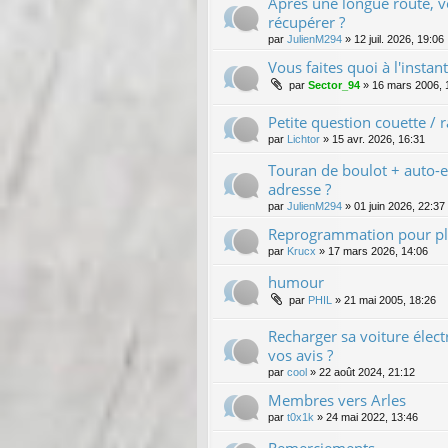
Après une longue route, 
récupérer ?
par
JulienM294
»
12 juil. 2026, 19:06
Vous faites quoi à l'instan
par
Sector_94
»
16 mars 2006, 
Petite question couette /
par
Lichtor
»
15 avr. 2026, 16:31
Touran de boulot + auto-e
adresse ?
par
JulienM294
»
01 juin 2026, 22:37
Reprogrammation pour pl
par
Krucx
»
17 mars 2026, 14:06
humour
par
PHIL
»
21 mai 2005, 18:26
Recharger sa voiture élec
vos avis ?
par
cool
»
22 août 2024, 21:12
Membres vers Arles
par
t0x1k
»
24 mai 2022, 13:46
Remerciements