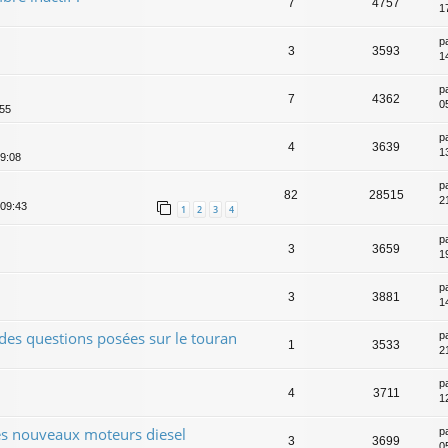
7
4757
1
p
3
3593
1
p
7
4362
0
:55
p
4
3639
1
19:08
p
82
28515
2
 09:43
1
2
3
4
p
3
3659
1
p
3
3881
1
des questions posées sur le touran
p
1
3533
2
p
4
3711
1
es nouveaux moteurs diesel
p
3
3699
0