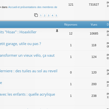
p
121
731627
14
» dans
Accueil et présentations des membres de
1
2
3
4
5
Réponses
Vues
D
its "Hoax" : Hoaxkiller
p
12
10685
2
tit garage, utile ou pas ?
p
1
118
0
transformer un vieux vélo, ça vaut
p
1
124
0
rniere : des tuiles au sol au reveil
p
0
120
28
le
p
1
200
27
 avec les enfants : quelle acrylique
p
1
238
13