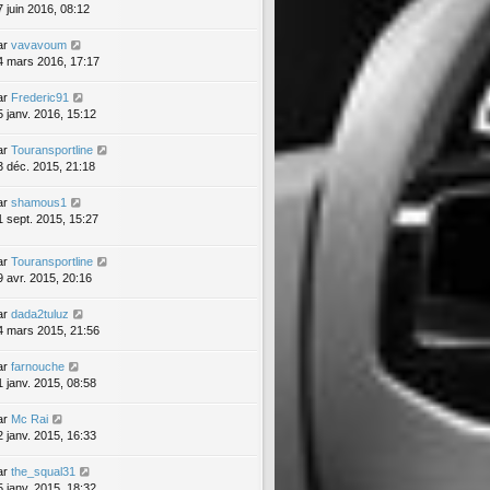
7 juin 2016, 08:12
ar
vavavoum
4 mars 2016, 17:17
ar
Frederic91
5 janv. 2016, 15:12
ar
Touransportline
3 déc. 2015, 21:18
ar
shamous1
1 sept. 2015, 15:27
ar
Touransportline
9 avr. 2015, 20:16
ar
dada2tuluz
4 mars 2015, 21:56
ar
farnouche
1 janv. 2015, 08:58
ar
Mc Rai
2 janv. 2015, 16:33
ar
the_squal31
5 janv. 2015, 18:32