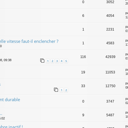
0
3052
2
p
6
4054
1
p
1
2231
0
le vitesse faut-il enclencher ?
p
1
4583
1
50
p
116
42939
0
8, 09:38
1
2
3
4
5
p
19
11053
1
s
p
33
12750
08
1
2
t durable
p
0
3747
0
..
p
9
5487
1
5:02
re inactif !
p