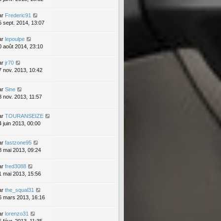
ar
Frederic91
5 sept. 2014, 13:07
ar
lepoulpe
0 août 2014, 23:10
ar
jr70
7 nov. 2013, 10:42
ar
Sine
8 nov. 2013, 11:57
ar
TOURANSEIZE
4 juin 2013, 00:00
ar
fastzone95
8 mai 2013, 09:24
ar
fred3088
1 mai 2013, 15:56
ar
the_squal31
6 mars 2013, 16:16
ar
lorenzo31