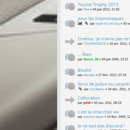
Tourist Trophy 2012
par
Sine
»
04 juin 2012, 21:59
pour les insomniaques
par
steph tdi 140 dsg
»
30 s
Cinéma : Je n'aime pas ce f
par
TOURANSEIZE
»
18 avr. 2012, 
... Rien.
par
Sector_94
»
09 juin 2006, 23:37
Boulot
par
lepoulpe
»
27 févr. 2012, 07:24
force de police ou carjack
par
cocolignou
»
29 déc. 2011, 1
Collocation
par
jef10
»
02 nov. 2011, 08:19
c est la crise chez vw
par
maurice lappin
»
14 févr. 2009, 1
Je ne suis pas d'accord !