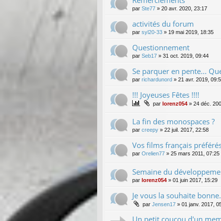
par
Ste77
»
20 avr. 2020, 23:17
activités du forum
par
syl20-33
»
19 mai 2019, 18:35
Questionnement
par
Seb17
»
31 oct. 2019, 09:44
Se parquer en pente... Quel
par
richardunord
»
21 avr. 2019, 09:
!!! Joyeuses Fêtes !!!!
par
lorenz054
»
24 déc. 200
La fin des monospaces ?
par
creepy
»
22 juil. 2017, 22:58
Vos films français préféré
par
Orelien77
»
25 mars 2011, 07:25
Semaine du développemen
par
lorenz054
»
01 juin 2017, 15:29
Je vous la souhaite bonne.
par
Jensen17
»
01 janv. 2017, 0
Un petit coucou d'un memb