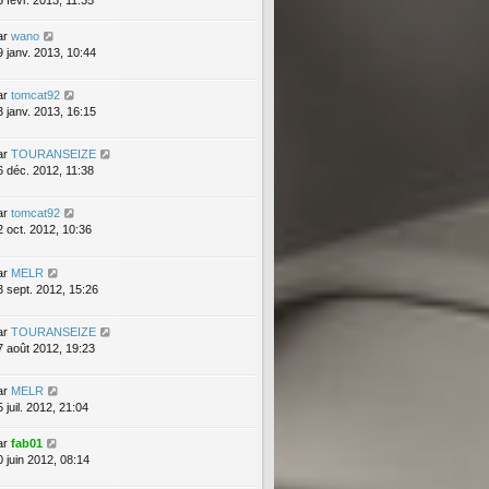
5 févr. 2013, 11:35
ar
wano
9 janv. 2013, 10:44
ar
tomcat92
3 janv. 2013, 16:15
ar
TOURANSEIZE
6 déc. 2012, 11:38
ar
tomcat92
2 oct. 2012, 10:36
ar
MELR
3 sept. 2012, 15:26
ar
TOURANSEIZE
7 août 2012, 19:23
ar
MELR
 juil. 2012, 21:04
ar
fab01
0 juin 2012, 08:14