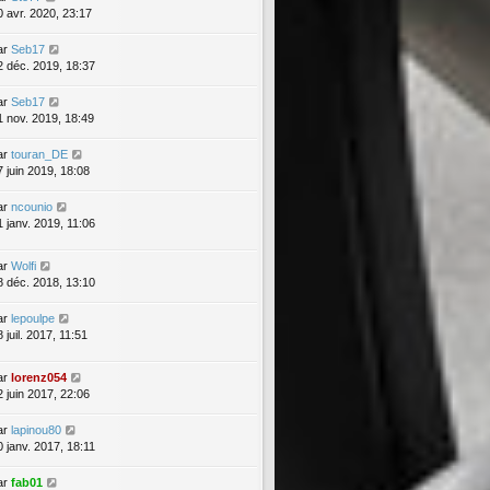
0 avr. 2020, 23:17
ar
Seb17
2 déc. 2019, 18:37
ar
Seb17
1 nov. 2019, 18:49
ar
touran_DE
7 juin 2019, 18:08
ar
ncounio
1 janv. 2019, 11:06
ar
Wolfi
8 déc. 2018, 13:10
ar
lepoulpe
 juil. 2017, 11:51
ar
lorenz054
2 juin 2017, 22:06
ar
lapinou80
0 janv. 2017, 18:11
ar
fab01