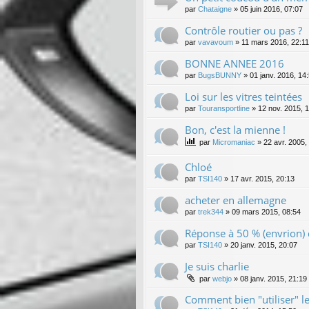
par
Chataigne
»
05 juin 2016, 07:07
Contrôle routier ou pas ?
par
vavavoum
»
11 mars 2016, 22:11
BONNE ANNEE 2016
par
BugsBUNNY
»
01 janv. 2016, 14
Loi sur les vitres teintées
par
Touransportline
»
12 nov. 2015, 
Bon, c'est la mienne !
par
Micromaniac
»
22 avr. 2005,
Chloé
par
TSI140
»
17 avr. 2015, 20:13
acheter en allemagne
par
trek344
»
09 mars 2015, 08:54
Réponse à 50 % (envrion) 
par
TSI140
»
20 janv. 2015, 20:07
Je suis charlie
par
webjo
»
08 janv. 2015, 21:19
Comment bien "utiliser" l