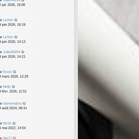
ar
JulienM294
 juil. 2026, 19:06
ar
Lichtor
9 juin 2026, 16:19
ar
Lichtor
9 juin 2026, 14:13
ar
JulienM294
4 juin 2026, 14:21
ar
Krucx
4 mars 2026, 12:28
ar
Melly
4 févr. 2026, 11:51
ar
totonenabou
3 août 2024, 08:41
ar
t0x1k
4 mai 2022, 14:54
ar
Ste77