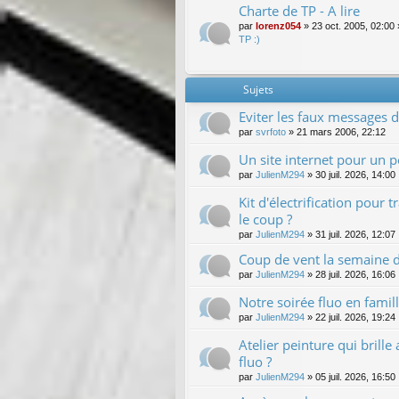
Charte de TP - A lire
par
lorenz054
»
23 oct. 2005, 02:00
TP :)
Sujets
Eviter les faux messages d
par
svrfoto
»
21 mars 2006, 22:12
Un site internet pour un pe
par
JulienM294
»
30 juil. 2026, 14:00
Kit d'électrification pour 
le coup ?
par
JulienM294
»
31 juil. 2026, 12:07
Coup de vent la semaine de
par
JulienM294
»
28 juil. 2026, 16:06
Notre soirée fluo en famil
par
JulienM294
»
22 juil. 2026, 19:24
Atelier peinture qui brille
fluo ?
par
JulienM294
»
05 juil. 2026, 16:50