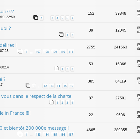
2
son????
p
152
39848
2
010, 22:50
1
3
4
5
6
7
…
uoi ?
p
39
12045
0
1
2
délires !
p
2755
241563
0
 07:23
1
107
108
109
110
111
…
p
53
16368
1
 00:14
1
2
3
i ?
p
385
64119
1
37
1
12
13
14
15
16
…
vous dans le respect de la charte
p
87
27501
1
1
2
3
4
in France!!!!!
p
22
9606
25
0 et bientôt 200 000e message !
p
4665
289855
2
1
183
184
185
186
187
…