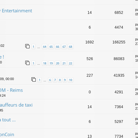
 Entertainment
p
14
6852
0
p
6
4474
3
p
1692
166255
2
:02
1
64
65
66
67
68
…
 !
p
526
86083
1
30
1
18
19
20
21
22
…
p
227
41935
1
09, 00:00
1
6
7
8
9
10
…
OM - Reims
p
0
4291
2
9:24
auffeurs de taxi
p
14
7364
2
45
tout ...
p
6
5297
1
BonCoin
p
13
7734