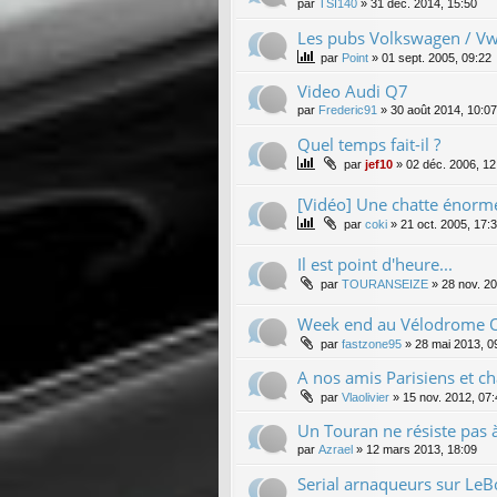
par
TSI140
»
31 déc. 2014, 15:50
Les pubs Volkswagen / Vw
par
Point
»
01 sept. 2005, 09:22
Video Audi Q7
par
Frederic91
»
30 août 2014, 10:07
Quel temps fait-il ?
par
jef10
»
02 déc. 2006, 12
[Vidéo] Une chatte énorme
par
coki
»
21 oct. 2005, 17:
Il est point d'heure...
par
TOURANSEIZE
»
28 nov. 20
Week end au Vélodrome 
par
fastzone95
»
28 mai 2013, 0
A nos amis Parisiens et ch
par
Vlaolivier
»
15 nov. 2012, 07:
Un Touran ne résiste pas à 
par
Azrael
»
12 mars 2013, 18:09
Serial arnaqueurs sur Le