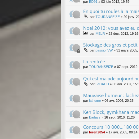
par
ED91
»
03 juin 2012, 19:59
En quoi tu roules à la mai
par
TOURANSEIZE
»
20 janv. 2
Noël 2012: vous avez eu q
par
MELR
»
23 déc. 2012, 19:16
Stockage des gros et petit 
par
passionVW
»
31 mars 2005,
La rentrée
par
TOURANSEIZE
»
07 sept. 2012,
Qui est malade aujourd'hu
par
LeDAHU
»
03 avr. 2007, 15:
Mauvaise humeur : lachez 
par
lathome
»
06 avr. 2006, 20:25
Ken Block, gymkhana made 
par
Badazz
»
16 sept. 2010, 11:26
Concours 10 000...180 00
par
lorenz054
»
17 avr. 2005, 00:14