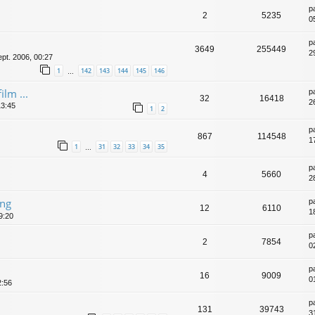
p
2
5235
0
p
3649
255449
2
ept. 2006, 00:27
1
142
143
144
145
146
…
ilm ...
p
32
16418
2
13:45
1
2
p
867
114548
1
1
31
32
33
34
35
…
p
4
5660
2
ing
p
12
6110
1
9:20
p
2
7854
0
p
16
9009
0
2:56
p
131
39743
3