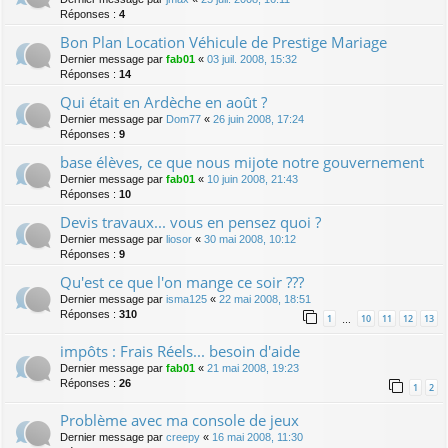
Réponses :
4
Bon Plan Location Véhicule de Prestige Mariage
Dernier message par
fab01
«
03 juil. 2008, 15:32
Réponses :
14
Qui était en Ardèche en août ?
Dernier message par
Dom77
«
26 juin 2008, 17:24
Réponses :
9
base élèves, ce que nous mijote notre gouvernement
Dernier message par
fab01
«
10 juin 2008, 21:43
Réponses :
10
Devis travaux... vous en pensez quoi ?
Dernier message par
liosor
«
30 mai 2008, 10:12
Réponses :
9
Qu'est ce que l'on mange ce soir ???
Dernier message par
isma125
«
22 mai 2008, 18:51
Réponses :
310
1
10
11
12
13
…
impôts : Frais Réels... besoin d'aide
Dernier message par
fab01
«
21 mai 2008, 19:23
Réponses :
26
1
2
Problème avec ma console de jeux
Dernier message par
creepy
«
16 mai 2008, 11:30