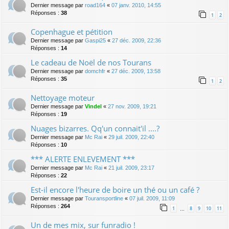
Dernier message par
road164
«
07 janv. 2010, 14:55
Réponses :
38
1
2
Copenhague et pétition
Dernier message par
Gaspi25
«
27 déc. 2009, 22:36
Réponses :
14
Le cadeau de Noël de nos Tourans
Dernier message par
domchfr
«
27 déc. 2009, 13:58
Réponses :
35
1
2
Nettoyage moteur
Dernier message par
Vindel
«
27 nov. 2009, 19:21
Réponses :
19
Nuages bizarres. Qq'un connait'il ....?
Dernier message par
Mc Rai
«
29 juil. 2009, 22:40
Réponses :
10
*** ALERTE ENLEVEMENT ***
Dernier message par
Mc Rai
«
21 juil. 2009, 23:17
Réponses :
22
Est-il encore l'heure de boire un thé ou un café ?
Dernier message par
Touransportline
«
07 juil. 2009, 11:09
Réponses :
264
1
8
9
10
11
…
Un de mes mix, sur funradio !