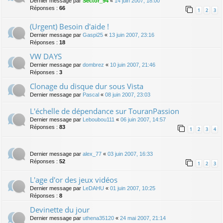
Dernier message par
Sector_94
«
14 juin 2007, 18:00
Réponses :
66
1
2
3
(Urgent) Besoin d'aide !
Dernier message par
Gaspi25
«
13 juin 2007, 23:16
Réponses :
18
VW DAYS
Dernier message par
dombrez
«
10 juin 2007, 21:46
Réponses :
3
Clonage du disque dur sous Vista
Dernier message par
Pascal
«
08 juin 2007, 23:03
L'échelle de dépendance sur TouranPassion
Dernier message par
Leboubou111
«
06 juin 2007, 14:57
Réponses :
83
1
2
3
4
Dernier message par
alex_77
«
03 juin 2007, 16:33
Réponses :
52
1
2
3
L'age d'or des jeux vidéos
Dernier message par
LeDAHU
«
01 juin 2007, 10:25
Réponses :
8
Devinette du jour
Dernier message par
uthena35120
«
24 mai 2007, 21:14