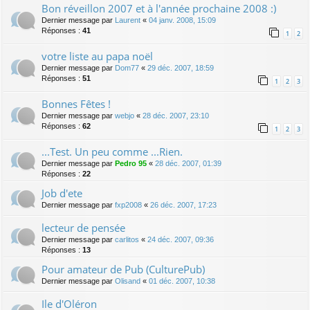
Bon réveillon 2007 et à l'année prochaine 2008 :)
Dernier message par
Laurent
«
04 janv. 2008, 15:09
Réponses :
41
1
2
votre liste au papa noël
Dernier message par
Dom77
«
29 déc. 2007, 18:59
Réponses :
51
1
2
3
Bonnes Fêtes !
Dernier message par
webjo
«
28 déc. 2007, 23:10
Réponses :
62
1
2
3
...Test. Un peu comme ...Rien.
Dernier message par
Pedro 95
«
28 déc. 2007, 01:39
Réponses :
22
Job d'ete
Dernier message par
fxp2008
«
26 déc. 2007, 17:23
lecteur de pensée
Dernier message par
carlitos
«
24 déc. 2007, 09:36
Réponses :
13
Pour amateur de Pub (CulturePub)
Dernier message par
Olisand
«
01 déc. 2007, 10:38
Ile d'Oléron