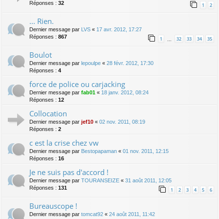
Réponses :
32
1
2
... Rien.
Dernier message par
LVS
«
17 avr. 2012, 17:27
Réponses :
867
1
32
33
34
35
…
Boulot
Dernier message par
lepoulpe
«
28 févr. 2012, 17:30
Réponses :
4
force de police ou carjacking
Dernier message par
fab01
«
18 janv. 2012, 08:24
Réponses :
12
Collocation
Dernier message par
jef10
«
02 nov. 2011, 08:19
Réponses :
2
c est la crise chez vw
Dernier message par
Bestopapaman
«
01 nov. 2011, 12:15
Réponses :
16
Je ne suis pas d'accord !
Dernier message par
TOURANSEIZE
«
31 août 2011, 12:05
Réponses :
131
1
2
3
4
5
6
Bureauscope !
Dernier message par
tomcat92
«
24 août 2011, 11:42