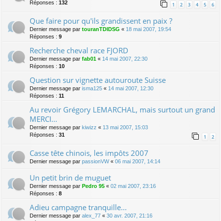
Réponses :
132
1
2
3
4
5
6
Que faire pour qu'ils grandissent en paix ?
Dernier message par
touranTDIDSG
«
18 mai 2007, 19:54
Réponses :
9
Recherche cheval race FJORD
Dernier message par
fab01
«
14 mai 2007, 22:30
Réponses :
10
Question sur vignette autouroute Suisse
Dernier message par
isma125
«
14 mai 2007, 12:30
Réponses :
11
Au revoir Grégory LEMARCHAL, mais surtout un grand
MERCI...
Dernier message par
kiwizz
«
13 mai 2007, 15:03
Réponses :
31
1
2
Casse tête chinois, les impôts 2007
Dernier message par
passionVW
«
06 mai 2007, 14:14
Un petit brin de muguet
Dernier message par
Pedro 95
«
02 mai 2007, 23:16
Réponses :
8
Adieu campagne tranquille...
Dernier message par
alex_77
«
30 avr. 2007, 21:16