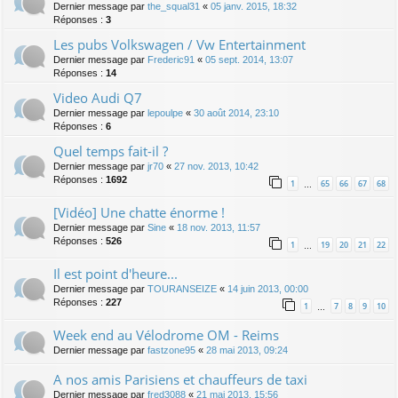
Dernier message par
the_squal31
«
05 janv. 2015, 18:32
Réponses :
3
Les pubs Volkswagen / Vw Entertainment
Dernier message par
Frederic91
«
05 sept. 2014, 13:07
Réponses :
14
Video Audi Q7
Dernier message par
lepoulpe
«
30 août 2014, 23:10
Réponses :
6
Quel temps fait-il ?
Dernier message par
jr70
«
27 nov. 2013, 10:42
Réponses :
1692
1
65
66
67
68
…
[Vidéo] Une chatte énorme !
Dernier message par
Sine
«
18 nov. 2013, 11:57
Réponses :
526
1
19
20
21
22
…
Il est point d'heure...
Dernier message par
TOURANSEIZE
«
14 juin 2013, 00:00
Réponses :
227
1
7
8
9
10
…
Week end au Vélodrome OM - Reims
Dernier message par
fastzone95
«
28 mai 2013, 09:24
A nos amis Parisiens et chauffeurs de taxi
Dernier message par
fred3088
«
21 mai 2013, 15:56