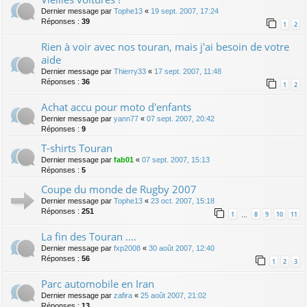
Dernier message par
Tophe13
«
19 sept. 2007, 17:24
Réponses :
39
1
2
Rien à voir avec nos touran, mais j'ai besoin de votre
aide
Dernier message par
Thierry33
«
17 sept. 2007, 11:48
Réponses :
36
1
2
Achat accu pour moto d'enfants
Dernier message par
yann77
«
07 sept. 2007, 20:42
Réponses :
9
T-shirts Touran
Dernier message par
fab01
«
07 sept. 2007, 15:13
Réponses :
5
Coupe du monde de Rugby 2007
Dernier message par
Tophe13
«
23 oct. 2007, 15:18
Réponses :
251
1
8
9
10
11
…
La fin des Touran ....
Dernier message par
fxp2008
«
30 août 2007, 12:40
Réponses :
56
1
2
3
Parc automobile en Iran
Dernier message par
zafira
«
25 août 2007, 21:02
Réponses :
13