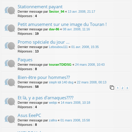
Stationnement payant
Dernier message par
Sector_94
«
13 avr. 2008, 21:17
Réponses :
4
Petit amusement sur une image du Touran !
Dernier message par
dav-86
«
08 avr. 2008, 11:16
Réponses :
19
Promo spéciale du jour ...
Dernier message par
Leboubou111
«
01 avr. 2008, 15:35
Réponses :
13
Paques
Dernier message par
touranTDIDSG
«
24 mars 2008, 10:43
Réponses :
8
Bien-être pour hommes??
Dernier message par
steph tdi 140 dsg
«
22 mars 2008, 00:13
Réponses :
58
1
2
3
Et là, y a pas d'arnaques????
Dernier message par
webjo
«
14 mars 2008, 10:18
Réponses :
4
Asus EeePC
Dernier message par
zafira
«
01 mars 2008, 15:58
Réponses :
8