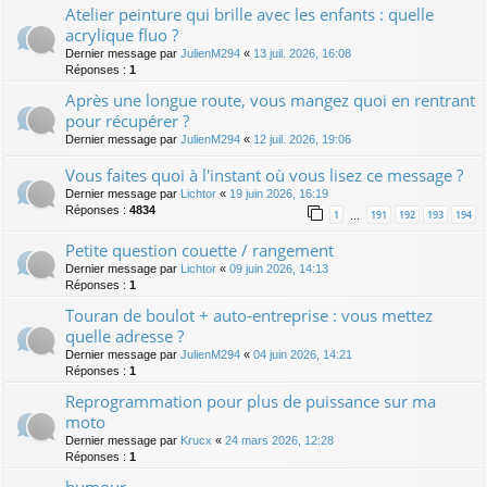
Atelier peinture qui brille avec les enfants : quelle
acrylique fluo ?
Dernier message par
JulienM294
«
13 juil. 2026, 16:08
Réponses :
1
Après une longue route, vous mangez quoi en rentrant
pour récupérer ?
Dernier message par
JulienM294
«
12 juil. 2026, 19:06
Vous faites quoi à l'instant où vous lisez ce message ?
Dernier message par
Lichtor
«
19 juin 2026, 16:19
Réponses :
4834
1
191
192
193
194
…
Petite question couette / rangement
Dernier message par
Lichtor
«
09 juin 2026, 14:13
Réponses :
1
Touran de boulot + auto-entreprise : vous mettez
quelle adresse ?
Dernier message par
JulienM294
«
04 juin 2026, 14:21
Réponses :
1
Reprogrammation pour plus de puissance sur ma
moto
Dernier message par
Krucx
«
24 mars 2026, 12:28
Réponses :
1