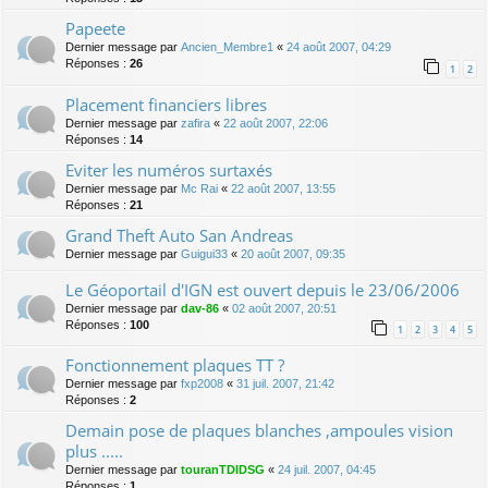
Papeete
Dernier message par
Ancien_Membre1
«
24 août 2007, 04:29
Réponses :
26
1
2
Placement financiers libres
Dernier message par
zafira
«
22 août 2007, 22:06
Réponses :
14
Eviter les numéros surtaxés
Dernier message par
Mc Rai
«
22 août 2007, 13:55
Réponses :
21
Grand Theft Auto San Andreas
Dernier message par
Guigui33
«
20 août 2007, 09:35
Le Géoportail d'IGN est ouvert depuis le 23/06/2006
Dernier message par
dav-86
«
02 août 2007, 20:51
Réponses :
100
1
2
3
4
5
Fonctionnement plaques TT ?
Dernier message par
fxp2008
«
31 juil. 2007, 21:42
Réponses :
2
Demain pose de plaques blanches ,ampoules vision
plus .....
Dernier message par
touranTDIDSG
«
24 juil. 2007, 04:45
Réponses :
1