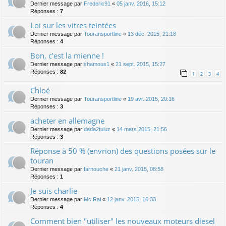
Dernier message par
Frederic91
«
05 janv. 2016, 15:12
Réponses :
7
Loi sur les vitres teintées
Dernier message par
Touransportline
«
13 déc. 2015, 21:18
Réponses :
4
Bon, c'est la mienne !
Dernier message par
shamous1
«
21 sept. 2015, 15:27
Réponses :
82
1
2
3
4
Chloé
Dernier message par
Touransportline
«
19 avr. 2015, 20:16
Réponses :
3
acheter en allemagne
Dernier message par
dada2tuluz
«
14 mars 2015, 21:56
Réponses :
3
Réponse à 50 % (envrion) des questions posées sur le
touran
Dernier message par
farnouche
«
21 janv. 2015, 08:58
Réponses :
1
Je suis charlie
Dernier message par
Mc Rai
«
12 janv. 2015, 16:33
Réponses :
4
Comment bien "utiliser" les nouveaux moteurs diesel