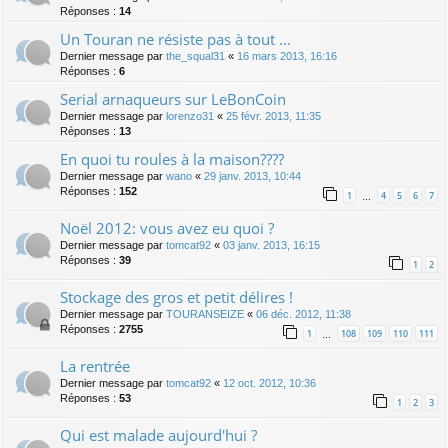
Réponses :
14
Un Touran ne résiste pas à tout ...
Dernier message par
the_squal31
«
16 mars 2013, 16:16
Réponses :
6
Serial arnaqueurs sur LeBonCoin
Dernier message par
lorenzo31
«
25 févr. 2013, 11:35
Réponses :
13
En quoi tu roules à la maison????
Dernier message par
wano
«
29 janv. 2013, 10:44
Réponses :
152
1
4
5
6
7
…
Noël 2012: vous avez eu quoi ?
Dernier message par
tomcat92
«
03 janv. 2013, 16:15
Réponses :
39
1
2
Stockage des gros et petit délires !
Dernier message par
TOURANSEIZE
«
06 déc. 2012, 11:38
Réponses :
2755
1
108
109
110
111
…
La rentrée
Dernier message par
tomcat92
«
12 oct. 2012, 10:36
Réponses :
53
1
2
3
Qui est malade aujourd'hui ?