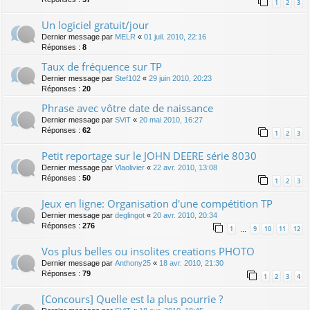
1
2
3
Un logiciel gratuit/jour
Dernier message par
MELR
«
01 juil. 2010, 22:16
Réponses :
8
Taux de fréquence sur TP
Dernier message par
Stef102
«
29 juin 2010, 20:23
Réponses :
20
Phrase avec vôtre date de naissance
Dernier message par
SViT
«
20 mai 2010, 16:27
Réponses :
62
1
2
3
Petit reportage sur le JOHN DEERE série 8030
Dernier message par
Vlaolivier
«
22 avr. 2010, 13:08
Réponses :
50
1
2
3
Jeux en ligne: Organisation d'une compétition TP
Dernier message par
deglingot
«
20 avr. 2010, 20:34
Réponses :
276
1
9
10
11
12
…
Vos plus belles ou insolites creations PHOTO
Dernier message par
Anthony25
«
18 avr. 2010, 21:30
Réponses :
79
1
2
3
4
[Concours] Quelle est la plus pourrie ?