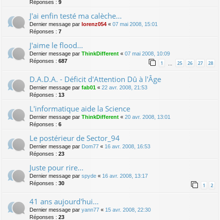
Réponses :
9
J'ai enfin testé ma calèche...
Dernier message par
lorenz054
«
07 mai 2008, 15:01
Réponses :
7
J'aime le flood...
Dernier message par
ThinkDifferent
«
07 mai 2008, 10:09
Réponses :
687
1
25
26
27
28
…
D.A.D.A. - Déficit d'Attention Dû à l'Âge
Dernier message par
fab01
«
22 avr. 2008, 21:53
Réponses :
13
L'informatique aide la Science
Dernier message par
ThinkDifferent
«
20 avr. 2008, 13:01
Réponses :
6
Le postérieur de Sector_94
Dernier message par
Dom77
«
16 avr. 2008, 16:53
Réponses :
23
Juste pour rire...
Dernier message par
spyde
«
16 avr. 2008, 13:17
Réponses :
30
1
2
41 ans aujourd'hui...
Dernier message par
yann77
«
15 avr. 2008, 22:30
Réponses :
23