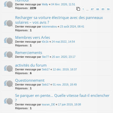
humour
Dernier message par
Melly
«
04 févr. 2026, 11:51
Réponses :
2239
1
87
88
89
90
…
Recharger sa voiture électrique avec des panneaux
solaires – vos avis ?
Dernier message par
totonenabou
«
23 août 2024, 08:41
Réponses :
1
Membres vers Arles
Dernier message par
t0x1k
«
24 mai 2022, 14:54
Réponses :
1
Remerciements
Dernier message par
Ste77
«
20 avr. 2020, 23:17
activités du forum
Dernier message par
Seb17
«
12 déc. 2019, 18:37
Réponses :
6
Questionnement
Dernier message par
Seb17
«
01 nov. 2019, 18:49
Réponses :
1
Se parquer en pente... Quelle vitesse faut-il enclencher
?
Dernier message par
touran_DE
«
17 juin 2019, 18:08
Réponses :
1