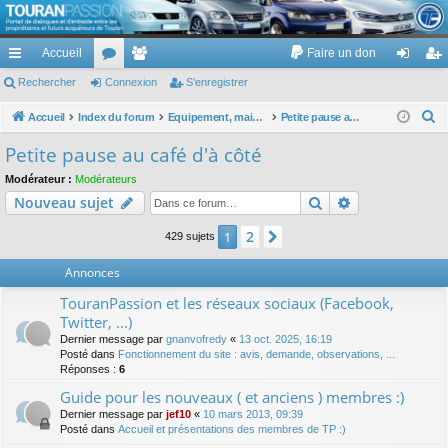
TouranPassion
Accueil
Faire un don
Le forum des propriétaires ou futurs acquéreurs du Volkswagen Touran
cc
Rechercher
or
Connexion
e
S’enregistrer
on
’e
ès
u
m
ne
nr
R
Accueil
Index du forum
Equipement, maison, famille, passion, hobby, détente, ...
Petite pause au café d'à côté
e
ra
m
br
xi
eg
Petite pause au café d'à côté
c
pi
s
es
on
ist
Modérateur :
Modérateurs
h
Rechercher
Recherche av
Nouveau sujet
de
re
e
r
r
2
1
Suivante
429 sujets
c
Annonces
h
e
TouranPassion et les réseaux sociaux (Facebook,
r
Twitter, ...)
Dernier message par
gnanvofredy
«
13 oct. 2025, 16:19
Posté dans
Fonctionnement du site : avis, demande, observations, ...
Réponses :
6
Guide pour les nouveaux ( et anciens ) membres :)
Dernier message par
jef10
«
10 mars 2013, 09:39
Posté dans
Accueil et présentations des membres de TP :)