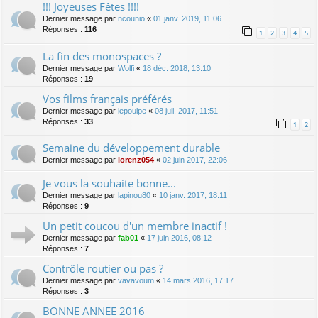
!!! Joyeuses Fêtes !!!!
Dernier message par
ncounio
«
01 janv. 2019, 11:06
Réponses :
116
1
2
3
4
5
La fin des monospaces ?
Dernier message par
Wolfi
«
18 déc. 2018, 13:10
Réponses :
19
Vos films français préférés
Dernier message par
lepoulpe
«
08 juil. 2017, 11:51
Réponses :
33
1
2
Semaine du développement durable
Dernier message par
lorenz054
«
02 juin 2017, 22:06
Je vous la souhaite bonne...
Dernier message par
lapinou80
«
10 janv. 2017, 18:11
Réponses :
9
Un petit coucou d'un membre inactif !
Dernier message par
fab01
«
17 juin 2016, 08:12
Réponses :
7
Contrôle routier ou pas ?
Dernier message par
vavavoum
«
14 mars 2016, 17:17
Réponses :
3
BONNE ANNEE 2016