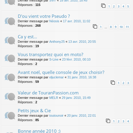
Dernier message par
SViT
«
18 avr. 2010, 18:45
Réponses :
115
1
2
3
4
5
D'ou vient votre Pseudo ?
Dernier message par
Néosis
«
17 avr. 2010, 11:02
Réponses :
268
1
8
9
10
11
…
Ca y est...
Dernier message par
Anthony25
«
13 avr. 2010, 20:55
Réponses :
19
Vous transportez quoi en moto?
Dernier message par
S-Line
«
23 févr. 2010, 00:10
Réponses :
2
Avant noël, quelle console de jeux choisir?
Dernier message par
eljuclemar
«
31 janv. 2010, 16:38
Réponses :
59
1
2
3
Valeur de TouranPassion.com
Dernier message par
MELR
«
29 janv. 2010, 15:49
Réponses :
2
Petits jeux & Cie
Dernier message par
toutounoir
«
20 janv. 2010, 22:01
Réponses :
85
1
2
3
4
Bonne année 2010 :)