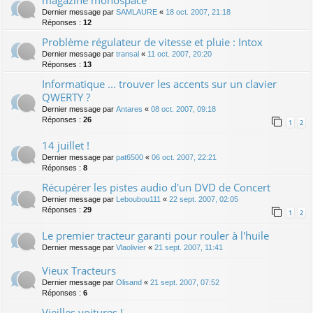
Dernier message par
SAMLAURE
«
18 oct. 2007, 21:18
Réponses :
12
Problème régulateur de vitesse et pluie : Intox
Dernier message par
transal
«
11 oct. 2007, 20:20
Réponses :
13
Informatique ... trouver les accents sur un clavier
QWERTY ?
Dernier message par
Antares
«
08 oct. 2007, 09:18
Réponses :
26
1
2
14 juillet !
Dernier message par
pat6500
«
06 oct. 2007, 22:21
Réponses :
8
Récupérer les pistes audio d'un DVD de Concert
Dernier message par
Leboubou111
«
22 sept. 2007, 02:05
Réponses :
29
1
2
Le premier tracteur garanti pour rouler à l'huile
Dernier message par
Vlaolivier
«
21 sept. 2007, 11:41
Vieux Tracteurs
Dernier message par
Olisand
«
21 sept. 2007, 07:52
Réponses :
6
Vieilles voitures !