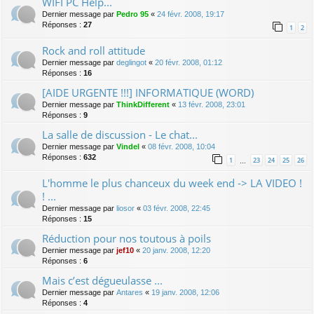
WIFI PC Help...
Dernier message par
Pedro 95
«
24 févr. 2008, 19:17
Réponses :
27
1
2
Rock and roll attitude
Dernier message par
deglingot
«
20 févr. 2008, 01:12
Réponses :
16
[AIDE URGENTE !!!] INFORMATIQUE (WORD)
Dernier message par
ThinkDifferent
«
13 févr. 2008, 23:01
Réponses :
9
La salle de discussion - Le chat...
Dernier message par
Vindel
«
08 févr. 2008, 10:04
Réponses :
632
1
23
24
25
26
…
L'homme le plus chanceux du week end -> LA VIDEO !
! ...
Dernier message par
liosor
«
03 févr. 2008, 22:45
Réponses :
15
Réduction pour nos toutous à poils
Dernier message par
jef10
«
20 janv. 2008, 12:20
Réponses :
6
Mais c’est dégueulasse ...
Dernier message par
Antares
«
19 janv. 2008, 12:06
Réponses :
4