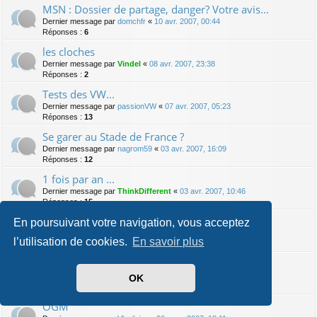
MSN : Dossier de partage, danger? Votre avis...
Dernier message par
domchfr
«
10 avr. 2007, 00:44
Réponses :
6
les cloches
Dernier message par
Vindel
«
08 avr. 2007, 23:38
Réponses :
2
Tests des VW...
Dernier message par
passionVW
«
07 avr. 2007, 05:23
Réponses :
13
Se garer au Stade de France ?
Dernier message par
nagrom59
«
03 avr. 2007, 16:09
Réponses :
12
1 fois par an ...
Dernier message par
ThinkDifferent
«
03 avr. 2007, 10:46
Réponses :
15
moteur de tondeuse a gazon !! HELP
En poursuivant votre navigation, vous acceptez
Dernier message par
rfr
«
01 avr. 2007, 23:10
l’utilisation de cookies.
En savoir plus
Réponses :
19
TP bloqué
Dernier message par
Vindel
«
29 mars 2007, 01:16
OK
Réponses :
17
OGM