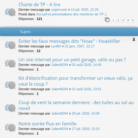
Charte de TP - A lire
Dernier message par
supercook
«
14 juil. 2025, 21:25
Posté dans
Accueil et présentations des membres de TP :)
Réponses :
121
1
2
3
4
5
Sujets
Eviter les faux messages dits "Hoax" : Hoaxkiller
Dernier message par
cyril92
«
22 janv. 2007, 22:17
Réponses :
12
Un site internet pour un petit garage, utile ou pas ?
Dernier message par
JulienM294
«
05 août 2026, 14:46
Réponses :
1
Kit d'électrification pour transformer un vieux vélo, ça
vaut le coup ?
Dernier message par
JulienM294
«
01 août 2026, 13:01
Réponses :
1
Coup de vent la semaine derniere : des tuiles au sol au
reveil
Dernier message par
JulienM294
«
28 juil. 2026, 16:06
Notre soirée fluo en famille
Dernier message par
JulienM294
«
27 juil. 2026, 13:15
Réponses :
1