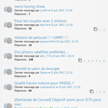
swiss tuning show
Dernier message par
cyril92
«
12 juil. 2007, 15:39
Réponses :
7
Pour les couples avec 2 enfants
Dernier message par
Alex34
«
02 juil. 2007, 21:20
Réponses :
42
1
2
Histoire de pelouse ! ! ! GRRR ! ! !
Dernier message par
passionVW
«
25 juin 2007, 21:42
Réponses :
19
Vos photos satellites préférées ...
Dernier message par
alex_77
«
24 juin 2007, 19:23
Réponses :
138
1
2
3
4
5
6
Bientôt le salon du bourget
Dernier message par
Stroke
«
22 juin 2007, 22:32
Réponses :
9
Quelle future voiture pour VINDEL ?
Dernier message par
Leboubou111
«
20 juin 2007, 17:25
Réponses :
60
1
2
3
[Demande de Conseil] Objectif zoom pour D70 pour
moi