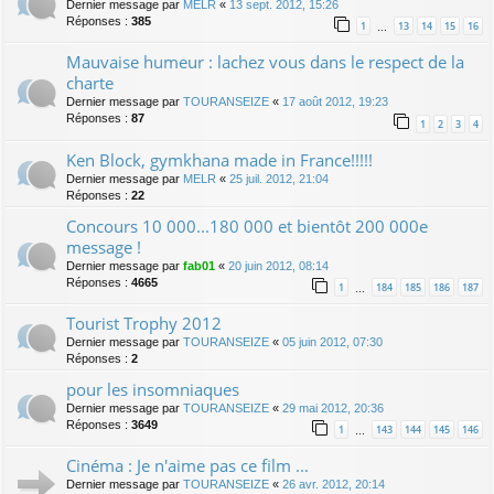
Dernier message par
MELR
«
13 sept. 2012, 15:26
Réponses :
385
1
13
14
15
16
…
Mauvaise humeur : lachez vous dans le respect de la
charte
Dernier message par
TOURANSEIZE
«
17 août 2012, 19:23
Réponses :
87
1
2
3
4
Ken Block, gymkhana made in France!!!!!
Dernier message par
MELR
«
25 juil. 2012, 21:04
Réponses :
22
Concours 10 000...180 000 et bientôt 200 000e
message !
Dernier message par
fab01
«
20 juin 2012, 08:14
Réponses :
4665
1
184
185
186
187
…
Tourist Trophy 2012
Dernier message par
TOURANSEIZE
«
05 juin 2012, 07:30
Réponses :
2
pour les insomniaques
Dernier message par
TOURANSEIZE
«
29 mai 2012, 20:36
Réponses :
3649
1
143
144
145
146
…
Cinéma : Je n'aime pas ce film ...
Dernier message par
TOURANSEIZE
«
26 avr. 2012, 20:14