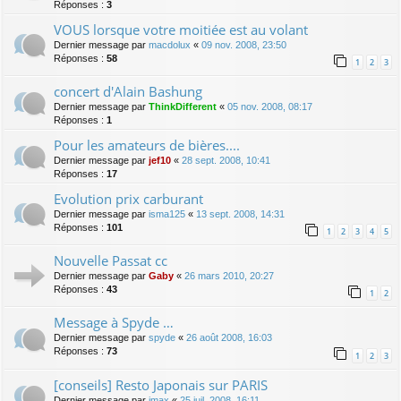
Réponses :
3
VOUS lorsque votre moitiée est au volant
Dernier message par
macdolux
«
09 nov. 2008, 23:50
Réponses :
58
1
2
3
concert d'Alain Bashung
Dernier message par
ThinkDifferent
«
05 nov. 2008, 08:17
Réponses :
1
Pour les amateurs de bières....
Dernier message par
jef10
«
28 sept. 2008, 10:41
Réponses :
17
Evolution prix carburant
Dernier message par
isma125
«
13 sept. 2008, 14:31
Réponses :
101
1
2
3
4
5
Nouvelle Passat cc
Dernier message par
Gaby
«
26 mars 2010, 20:27
Réponses :
43
1
2
Message à Spyde …
Dernier message par
spyde
«
26 août 2008, 16:03
Réponses :
73
1
2
3
[conseils] Resto Japonais sur PARIS
Dernier message par
jmax
«
25 juil. 2008, 16:11