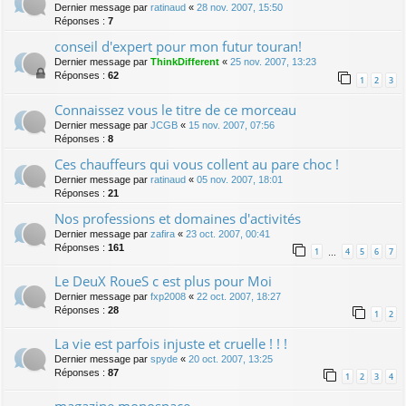
Dernier message par
ratinaud
«
28 nov. 2007, 15:50
Réponses :
7
conseil d'expert pour mon futur touran!
Dernier message par
ThinkDifferent
«
25 nov. 2007, 13:23
Réponses :
62
1
2
3
Connaissez vous le titre de ce morceau
Dernier message par
JCGB
«
15 nov. 2007, 07:56
Réponses :
8
Ces chauffeurs qui vous collent au pare choc !
Dernier message par
ratinaud
«
05 nov. 2007, 18:01
Réponses :
21
Nos professions et domaines d'activités
Dernier message par
zafira
«
23 oct. 2007, 00:41
Réponses :
161
1
4
5
6
7
…
Le DeuX RoueS c est plus pour Moi
Dernier message par
fxp2008
«
22 oct. 2007, 18:27
Réponses :
28
1
2
La vie est parfois injuste et cruelle ! ! !
Dernier message par
spyde
«
20 oct. 2007, 13:25
Réponses :
87
1
2
3
4
magazine monospace