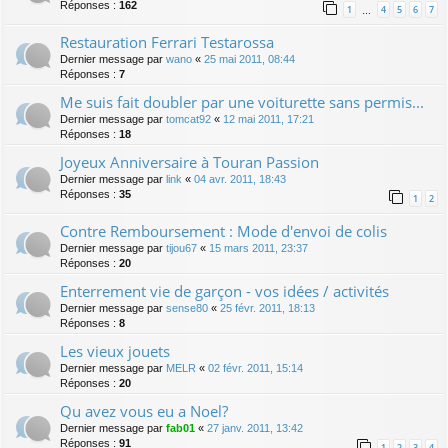
Réponses :
162
1
4
5
6
7
…
Restauration Ferrari Testarossa
Dernier message par
wano
«
25 mai 2011, 08:44
Réponses :
7
Me suis fait doubler par une voiturette sans permis...
Dernier message par
tomcat92
«
12 mai 2011, 17:21
Réponses :
18
Joyeux Anniversaire à Touran Passion
Dernier message par
link
«
04 avr. 2011, 18:43
Réponses :
35
1
2
Contre Remboursement : Mode d'envoi de colis
Dernier message par
tijou67
«
15 mars 2011, 23:37
Réponses :
20
Enterrement vie de garçon - vos idées / activités
Dernier message par
sense80
«
25 févr. 2011, 18:13
Réponses :
8
Les vieux jouets
Dernier message par
MELR
«
02 févr. 2011, 15:14
Réponses :
20
Qu avez vous eu a Noel?
Dernier message par
fab01
«
27 janv. 2011, 13:42
Réponses :
91
1
2
3
4