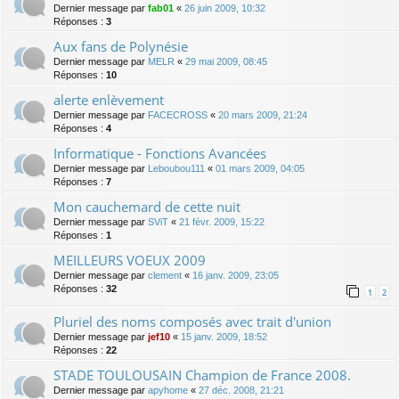
Dernier message par
fab01
«
26 juin 2009, 10:32
Réponses :
3
Aux fans de Polynésie
Dernier message par
MELR
«
29 mai 2009, 08:45
Réponses :
10
alerte enlèvement
Dernier message par
FACECROSS
«
20 mars 2009, 21:24
Réponses :
4
Informatique - Fonctions Avancées
Dernier message par
Leboubou111
«
01 mars 2009, 04:05
Réponses :
7
Mon cauchemard de cette nuit
Dernier message par
SViT
«
21 févr. 2009, 15:22
Réponses :
1
MEILLEURS VOEUX 2009
Dernier message par
clement
«
16 janv. 2009, 23:05
Réponses :
32
1
2
Pluriel des noms composés avec trait d'union
Dernier message par
jef10
«
15 janv. 2009, 18:52
Réponses :
22
STADE TOULOUSAIN Champion de France 2008.
Dernier message par
apyhome
«
27 déc. 2008, 21:21