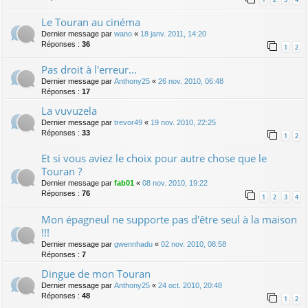
Le Touran au cinéma
Dernier message par
wano
«
18 janv. 2011, 14:20
Réponses :
36
1
2
Pas droit à l'erreur...
Dernier message par
Anthony25
«
26 nov. 2010, 06:48
Réponses :
17
La vuvuzela
Dernier message par
trevor49
«
19 nov. 2010, 22:25
Réponses :
33
1
2
Et si vous aviez le choix pour autre chose que le
Touran ?
Dernier message par
fab01
«
08 nov. 2010, 19:22
Réponses :
76
1
2
3
4
Mon épagneul ne supporte pas d'être seul à la maison
!!!
Dernier message par
gwennhadu
«
02 nov. 2010, 08:58
Réponses :
7
Dingue de mon Touran
Dernier message par
Anthony25
«
24 oct. 2010, 20:48
Réponses :
48
1
2