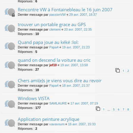
Réponses :
6
Rencontre VW à Fontainebleau le 16 juin 2007
Dernier message par
passionVW
«
29 avr. 2007, 18:37
trouver un portable grace au GPS
Dernier message par
clement
«
20 avr. 2007, 22:35
Réponses :
10
Quand papa joue au kéké :lol:
Dernier message par
Papa4
«
19 avr. 2007, 21:23
Réponses :
5
quand on descend la voiture au cric
Dernier message par
jef10
«
19 avr. 2007, 13:58
Réponses :
27
1
2
Chers ami(e)s je viens vous dire au revoir
Dernier message par
Papa4
«
18 avr. 2007, 21:37
Réponses :
18
Windows VISTA
Dernier message par
SAMLAURE
«
17 avr. 2007, 07:19
Réponses :
177
1
5
6
7
8
…
Application peinture acrylique
Dernier message par
vavavoum
«
16 avr. 2007, 15:33
Réponses :
2