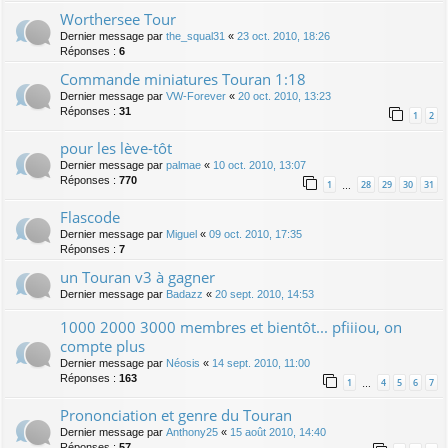
Worthersee Tour
Dernier message par
the_squal31
«
23 oct. 2010, 18:26
Réponses :
6
Commande miniatures Touran 1:18
Dernier message par
VW-Forever
«
20 oct. 2010, 13:23
Réponses :
31
1
2
pour les lève-tôt
Dernier message par
palmae
«
10 oct. 2010, 13:07
Réponses :
770
1
28
29
30
31
…
Flascode
Dernier message par
Miguel
«
09 oct. 2010, 17:35
Réponses :
7
un Touran v3 à gagner
Dernier message par
Badazz
«
20 sept. 2010, 14:53
1000 2000 3000 membres et bientôt... pfiiiou, on
compte plus
Dernier message par
Néosis
«
14 sept. 2010, 11:00
Réponses :
163
1
4
5
6
7
…
Prononciation et genre du Touran
Dernier message par
Anthony25
«
15 août 2010, 14:40
Réponses :
57