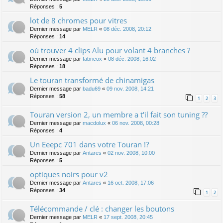
Réponses :
5
lot de 8 chromes pour vitres
Dernier message par
MELR
«
08 déc. 2008, 20:12
Réponses :
14
où trouver 4 clips Alu pour volant 4 branches ?
Dernier message par
fabricox
«
08 déc. 2008, 16:02
Réponses :
18
Le touran transformé de chinamigas
Dernier message par
badu69
«
09 nov. 2008, 14:21
Réponses :
58
1
2
3
Touran version 2, un membre a t'il fait son tuning ??
Dernier message par
macdolux
«
06 nov. 2008, 00:28
Réponses :
4
Un Eeepc 701 dans votre Touran !?
Dernier message par
Antares
«
02 nov. 2008, 10:00
Réponses :
5
optiques noirs pour v2
Dernier message par
Antares
«
16 oct. 2008, 17:06
Réponses :
34
1
2
Télécommande / clé : changer les boutons
Dernier message par
MELR
«
17 sept. 2008, 20:45