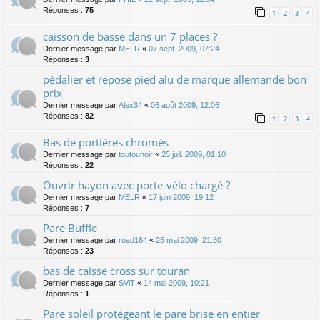
Réponses :
75
1
2
3
4
caisson de basse dans un 7 places ?
Dernier message par
MELR
«
07 sept. 2009, 07:24
Réponses :
3
pédalier et repose pied alu de marque allemande bon
prix
Dernier message par
Alex34
«
06 août 2009, 12:06
Réponses :
82
1
2
3
4
Bas de portières chromés
Dernier message par
toutounoir
«
25 juil. 2009, 01:10
Réponses :
22
Ouvrir hayon avec porte-vélo chargé ?
Dernier message par
MELR
«
17 juin 2009, 19:12
Réponses :
7
Pare Buffle
Dernier message par
road164
«
25 mai 2009, 21:30
Réponses :
23
bas de caisse cross sur touran
Dernier message par
SViT
«
14 mai 2009, 10:21
Réponses :
1
Pare soleil protégeant le pare brise en entier