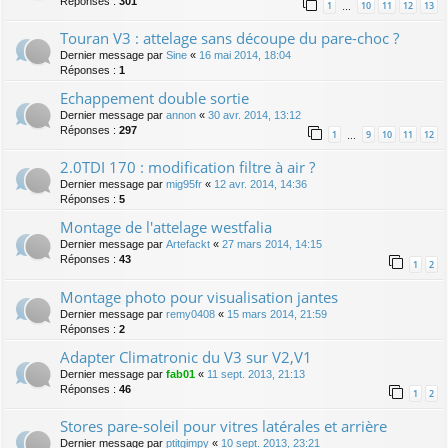
Réponses :
301
1
10
11
12
13
…
Touran V3 : attelage sans découpe du pare-choc ?
Dernier message par
Sine
«
16 mai 2014, 18:04
Réponses :
1
Echappement double sortie
Dernier message par
annon
«
30 avr. 2014, 13:12
Réponses :
297
1
9
10
11
12
…
2.0TDI 170 : modification filtre à air ?
Dernier message par
mig95fr
«
12 avr. 2014, 14:36
Réponses :
5
Montage de l'attelage westfalia
Dernier message par
Artefackt
«
27 mars 2014, 14:15
Réponses :
43
1
2
Montage photo pour visualisation jantes
Dernier message par
remy0408
«
15 mars 2014, 21:59
Réponses :
2
Adapter Climatronic du V3 sur V2,V1
Dernier message par
fab01
«
11 sept. 2013, 21:13
Réponses :
46
1
2
Stores pare-soleil pour vitres latérales et arrière
Dernier message par
ptitgimpy
«
10 sept. 2013, 23:21