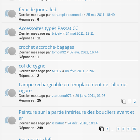
feux de jour à led.
Dernier message par
schampiondumonde
«
25 mai 2011, 18:40
Réponses :
6
Accessoites typés Passat CC
Dernier message par
briceiv
«
24 mai 2011, 19:11
Réponses :
11
crochet accroche-bagages
Dernier message par
tomcat92
«
07 avr. 2011, 16:44
Réponses :
1
col de cygne
Dernier message par
MELR
«
08 févr. 2011, 21:07
Réponses :
2
Lampe rechargeable en remplacement de l'allume-
cigare
Dernier message par
zazounet971
«
29 janv. 2011, 01:26
Réponses :
25
1
2
Peinture sur la partie inférieure des boucliers avant et
ar
Dernier message par
le bahut
«
24 déc. 2010, 18:14
Réponses :
249
1
7
8
9
10
…
Vos portes clefs