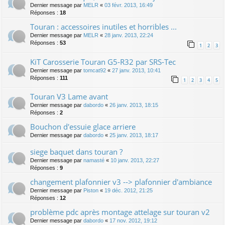
Dernier message par
MELR
«
03 févr. 2013, 16:49
Réponses :
18
Touran : accessoires inutiles et horribles ...
Dernier message par
MELR
«
28 janv. 2013, 22:24
Réponses :
53
1
2
3
KiT Carosserie Touran G5-R32 par SRS-Tec
Dernier message par
tomcat92
«
27 janv. 2013, 10:41
Réponses :
111
1
2
3
4
5
Touran V3 Lame avant
Dernier message par
dabordo
«
26 janv. 2013, 18:15
Réponses :
2
Bouchon d'essuie glace arriere
Dernier message par
dabordo
«
25 janv. 2013, 18:17
siege baquet dans touran ?
Dernier message par
namasté
«
10 janv. 2013, 22:27
Réponses :
9
changement plafonnier v3 --> plafonnier d'ambiance
Dernier message par
Piston
«
19 déc. 2012, 21:25
Réponses :
12
problème pdc après montage attelage sur touran v2
Dernier message par
dabordo
«
17 nov. 2012, 19:12