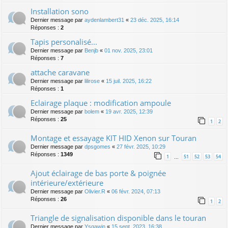
Installation sono
Dernier message par
aydenlambert31
«
23 déc. 2025, 16:14
Réponses :
2
Tapis personalisé...
Dernier message par
Benjb
«
01 nov. 2025, 23:01
Réponses :
7
attache caravane
Dernier message par
lilirose
«
15 juil. 2025, 16:22
Réponses :
1
Eclairage plaque : modification ampoule
Dernier message par
bolem
«
19 avr. 2025, 12:39
Réponses :
25
1
2
Montage et essayage KIT HID Xenon sur Touran
Dernier message par
dpsgomes
«
27 févr. 2025, 10:29
Réponses :
1349
1
51
52
53
54
…
Ajout éclairage de bas porte & poignée
intérieure/extérieure
Dernier message par
Olivier.R
«
06 févr. 2024, 07:13
Réponses :
26
1
2
Triangle de signalisation disponible dans le touran
Dernier message par
Ysgawin
«
15 sept. 2023, 16:38