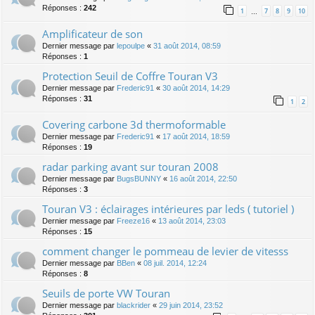
Réponses :
242
1
7
8
9
10
…
Amplificateur de son
Dernier message par
lepoulpe
«
31 août 2014, 08:59
Réponses :
1
Protection Seuil de Coffre Touran V3
Dernier message par
Frederic91
«
30 août 2014, 14:29
Réponses :
31
1
2
Covering carbone 3d thermoformable
Dernier message par
Frederic91
«
17 août 2014, 18:59
Réponses :
19
radar parking avant sur touran 2008
Dernier message par
BugsBUNNY
«
16 août 2014, 22:50
Réponses :
3
Touran V3 : éclairages intérieures par leds ( tutoriel )
Dernier message par
Freeze16
«
13 août 2014, 23:03
Réponses :
15
comment changer le pommeau de levier de vitesss
Dernier message par
BBen
«
08 juil. 2014, 12:24
Réponses :
8
Seuils de porte VW Touran
Dernier message par
blackrider
«
29 juin 2014, 23:52