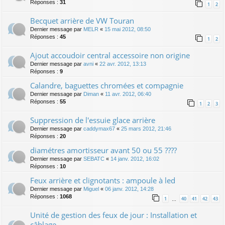
Réponses :
31
1
2
Becquet arrière de VW Touran
Dernier message par
MELR
«
15 mai 2012, 08:50
Réponses :
45
1
2
Ajout accoudoir central accessoire non origine
Dernier message par
avni
«
22 avr. 2012, 13:13
Réponses :
9
Calandre, baguettes chromées et compagnie
Dernier message par
Diman
«
11 avr. 2012, 06:40
Réponses :
55
1
2
3
Suppression de l'essuie glace arrière
Dernier message par
caddymax67
«
25 mars 2012, 21:46
Réponses :
20
diamétres amortisseur avant 50 ou 55 ????
Dernier message par
SEBATC
«
14 janv. 2012, 16:02
Réponses :
10
Feux arrière et clignotants : ampoule à led
Dernier message par
Miguel
«
06 janv. 2012, 14:28
Réponses :
1068
1
40
41
42
43
…
Unité de gestion des feux de jour : Installation et
câblage