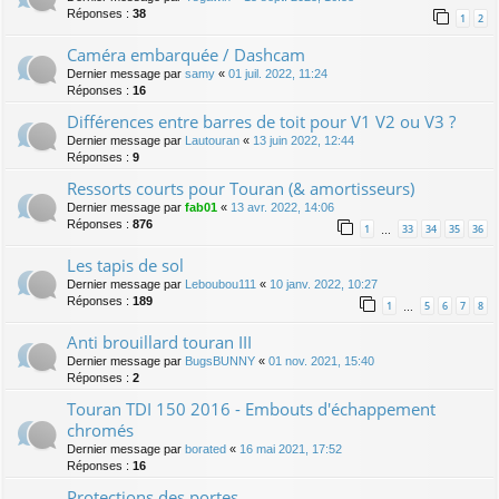
Réponses :
38
1
2
Caméra embarquée / Dashcam
Dernier message par
samy
«
01 juil. 2022, 11:24
Réponses :
16
Différences entre barres de toit pour V1 V2 ou V3 ?
Dernier message par
Lautouran
«
13 juin 2022, 12:44
Réponses :
9
Ressorts courts pour Touran (& amortisseurs)
Dernier message par
fab01
«
13 avr. 2022, 14:06
Réponses :
876
1
33
34
35
36
…
Les tapis de sol
Dernier message par
Leboubou111
«
10 janv. 2022, 10:27
Réponses :
189
1
5
6
7
8
…
Anti brouillard touran III
Dernier message par
BugsBUNNY
«
01 nov. 2021, 15:40
Réponses :
2
Touran TDI 150 2016 - Embouts d'échappement
chromés
Dernier message par
borated
«
16 mai 2021, 17:52
Réponses :
16
Protections des portes