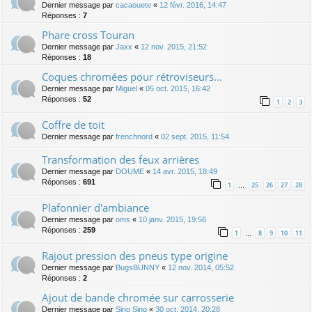
Dernier message par
cacaouete
«
12 févr. 2016, 14:47
Réponses :
7
Phare cross Touran
Dernier message par
Jaxx
«
12 nov. 2015, 21:52
Réponses :
18
Coques chromées pour rétroviseurs...
Dernier message par
Miguel
«
05 oct. 2015, 16:42
Réponses :
52
1
2
3
Coffre de toit
Dernier message par
frenchnord
«
02 sept. 2015, 11:54
Transformation des feux arrières
Dernier message par
DOUME
«
14 avr. 2015, 18:49
Réponses :
691
1
25
26
27
28
…
Plafonnier d'ambiance
Dernier message par
oms
«
10 janv. 2015, 19:56
Réponses :
259
1
8
9
10
11
…
Rajout pression des pneus type origine
Dernier message par
BugsBUNNY
«
12 nov. 2014, 05:52
Réponses :
2
Ajout de bande chromée sur carrosserie
Dernier message par
Sing Sing
«
30 oct. 2014, 20:28