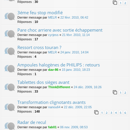
Réponses :
30
1
2
3éme feu stop modifié
Dernier message par
MELR
«
22 févr. 2010, 06:42
Réponses :
10
Pare choc arriere avec sortie échappement
Dernier message par
cyrjess
«
21 févr. 2010, 11:14
Réponses :
17
Ressort cross touran ?
Dernier message par
MELR
«
24 janv. 2010, 14:04
Réponses :
4
Ampoules halogènes de PHILIPS : retours
Dernier message par
dav-86
«
15 janv. 2010, 18:23
Réponses :
1
Tablettes dos sièges avant
Dernier message par
ThinkDifferent
«
24 déc. 2009, 16:26
Réponses :
33
1
2
Transformation clignotants avants
Dernier message par
nanou64
«
22 déc. 2009, 22:05
Réponses :
148
1
2
3
4
5
6
Radar de recul
Dernier message par
fab01
«
06 nov. 2009, 08:53