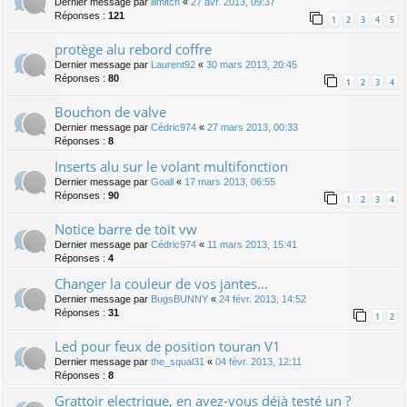
Dernier message par
lllmitch
«
27 avr. 2013, 09:37
Réponses :
121
1
2
3
4
5
protège alu rebord coffre
Dernier message par
Laurent92
«
30 mars 2013, 20:45
Réponses :
80
1
2
3
4
Bouchon de valve
Dernier message par
Cédric974
«
27 mars 2013, 00:33
Réponses :
8
Inserts alu sur le volant multifonction
Dernier message par
Goall
«
17 mars 2013, 06:55
Réponses :
90
1
2
3
4
Notice barre de toit vw
Dernier message par
Cédric974
«
11 mars 2013, 15:41
Réponses :
4
Changer la couleur de vos jantes...
Dernier message par
BugsBUNNY
«
24 févr. 2013, 14:52
Réponses :
31
1
2
Led pour feux de position touran V1
Dernier message par
the_squal31
«
04 févr. 2013, 12:11
Réponses :
8
Grattoir electrique, en avez-vous déjà testé un ?