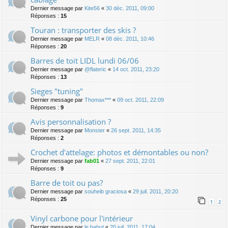
Dernier message par
Kite56
«
30 déc. 2011, 09:00
Réponses :
15
Touran : transporter des skis ?
Dernier message par
MELR
«
08 déc. 2011, 10:46
Réponses :
20
Barres de toit LIDL lundi 06/06
Dernier message par
@flateric
«
14 oct. 2011, 23:20
Réponses :
13
Sieges "tuning"
Dernier message par
Thomax***
«
09 oct. 2011, 22:09
Réponses :
9
Avis personnalisation ?
Dernier message par
Monster
«
26 sept. 2011, 14:35
Réponses :
2
Crochet d'attelage: photos et démontables ou non?
Dernier message par
fab01
«
27 sept. 2011, 22:01
Réponses :
9
Barre de toit ou pas?
Dernier message par
souheib graciosa
«
29 juil. 2011, 20:20
Réponses :
25
1
2
Vinyl carbone pour l'intérieur
Dernier message par
le bahut
«
20 juil. 2011, 17:04