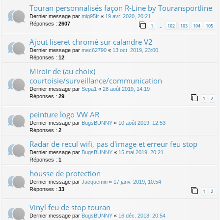
Touran personnalisés façon R-Line by Touransportline
Dernier message par
mig95fr
«
19 avr. 2020, 20:21
Réponses :
2607
1
102
103
104
105
…
Ajout liseret chromé sur calandre V2
Dernier message par
mec62790
«
13 oct. 2019, 23:00
Réponses :
12
Miroir de (au choix)
courtoisie/surveillance/communication
Dernier message par
Sepa1
«
28 août 2019, 14:19
Réponses :
29
1
2
peinture logo VW AR
Dernier message par
BugsBUNNY
«
10 août 2019, 12:53
Réponses :
2
Radar de recul wifi, pas d'image et erreur feu stop
Dernier message par
BugsBUNNY
«
15 mai 2019, 20:21
Réponses :
1
housse de protection
Dernier message par
Jacquemin
«
17 janv. 2019, 10:54
Réponses :
33
1
2
Vinyl feu de stop touran
Dernier message par
BugsBUNNY
«
16 déc. 2018, 20:54