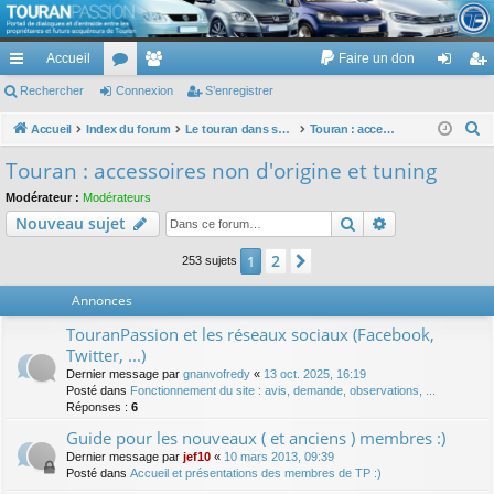
TouranPassion
Accueil
Faire un don
Le forum des propriétaires ou futurs acquéreurs du Volkswagen Touran
cc
Rechercher
or
Connexion
e
S’enregistrer
on
’e
ès
u
m
ne
nr
R
Accueil
Index du forum
Le touran dans ses versions I (V1 V2 V3) et II ...
Touran : accessoires non d'origine et tuning
e
ra
m
br
xi
eg
Touran : accessoires non d'origine et tuning
c
pi
s
es
on
ist
Modérateur :
Modérateurs
h
Rechercher
Recherche av
Nouveau sujet
de
re
e
r
r
2
1
Suivante
253 sujets
c
Annonces
h
e
TouranPassion et les réseaux sociaux (Facebook,
r
Twitter, ...)
Dernier message par
gnanvofredy
«
13 oct. 2025, 16:19
Posté dans
Fonctionnement du site : avis, demande, observations, ...
Réponses :
6
Guide pour les nouveaux ( et anciens ) membres :)
Dernier message par
jef10
«
10 mars 2013, 09:39
Posté dans
Accueil et présentations des membres de TP :)