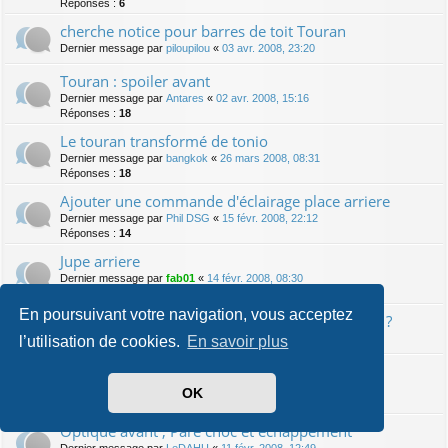
Réponses :
6
cherche notice pour barres de toit Touran
Dernier message par
piloupilou
«
03 avr. 2008, 23:20
Touran : spoiler avant
Dernier message par
Antares
«
02 avr. 2008, 15:16
Réponses :
18
Le touran transformé de tonio
Dernier message par
bangkok
«
26 mars 2008, 08:31
Réponses :
18
Ajouter une commande d'éclairage place arriere
Dernier message par
Phil DSG
«
15 févr. 2008, 22:12
Réponses :
14
Jupe arriere
Dernier message par
fab01
«
14 févr. 2008, 08:30
Réponses :
6
En poursuivant votre navigation, vous acceptez
VW Passat : démonter compteur pour anneaux ?
Dernier message par
spawn064
«
13 févr. 2008, 01:54
l’utilisation de cookies.
En savoir plus
Dernier message par
RUBESCH
«
12 févr. 2008, 07:12
OK
Réponses :
4
Optique avant , Pare choc et echappement