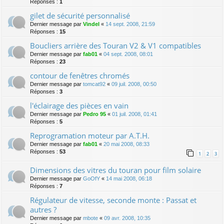
Réponses :
1
gilet de sécurité personnalisé
Dernier message par
Vindel
«
14 sept. 2008, 21:59
Réponses :
15
Boucliers arrière des Touran V2 & V1 compatibles
Dernier message par
fab01
«
04 sept. 2008, 08:01
Réponses :
23
contour de fenêtres chromés
Dernier message par
tomcat92
«
09 juil. 2008, 00:50
Réponses :
3
l'éclairage des pièces en vain
Dernier message par
Pedro 95
«
01 juil. 2008, 01:41
Réponses :
5
Reprogramation moteur par A.T.H.
Dernier message par
fab01
«
20 mai 2008, 08:33
Réponses :
53
1
2
3
Dimensions des vitres du touran pour film solaire
Dernier message par
GoOfY
«
14 mai 2008, 06:18
Réponses :
7
Régulateur de vitesse, seconde monte : Passat et
autres ?
Dernier message par
mbote
«
09 avr. 2008, 10:35