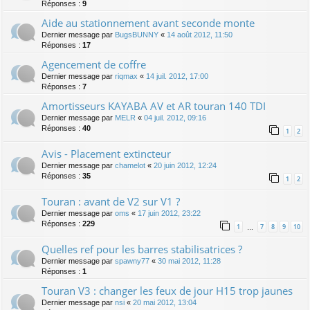
Réponses :
9
Aide au stationnement avant seconde monte
Dernier message par
BugsBUNNY
«
14 août 2012, 11:50
Réponses :
17
Agencement de coffre
Dernier message par
riqmax
«
14 juil. 2012, 17:00
Réponses :
7
Amortisseurs KAYABA AV et AR touran 140 TDI
Dernier message par
MELR
«
04 juil. 2012, 09:16
Réponses :
40
1
2
Avis - Placement extincteur
Dernier message par
chamelot
«
20 juin 2012, 12:24
Réponses :
35
1
2
Touran : avant de V2 sur V1 ?
Dernier message par
oms
«
17 juin 2012, 23:22
Réponses :
229
1
7
8
9
10
…
Quelles ref pour les barres stabilisatrices ?
Dernier message par
spawny77
«
30 mai 2012, 11:28
Réponses :
1
Touran V3 : changer les feux de jour H15 trop jaunes
Dernier message par
nsi
«
20 mai 2012, 13:04