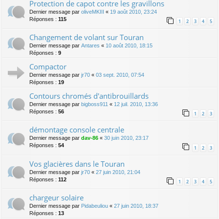
Protection de capot contre les gravillons
Dernier message par
oliveMKIII
«
19 août 2010, 23:24
Réponses :
115
1
2
3
4
5
Changement de volant sur Touran
Dernier message par
Antares
«
10 août 2010, 18:15
Réponses :
9
Compactor
Dernier message par
jr70
«
03 sept. 2010, 07:54
Réponses :
19
Contours chromés d'antibrouillards
Dernier message par
bigboss911
«
12 juil. 2010, 13:36
Réponses :
56
1
2
3
démontage console centrale
Dernier message par
dav-86
«
30 juin 2010, 23:17
Réponses :
54
1
2
3
Vos glacières dans le Touran
Dernier message par
jr70
«
27 juin 2010, 21:04
Réponses :
112
1
2
3
4
5
chargeur solaire
Dernier message par
Pidabeuliou
«
27 juin 2010, 18:37
Réponses :
13