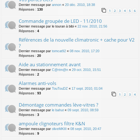
Dernier message par
annon
«
20 déc. 2010, 18:38
Réponses :
130
1
2
3
4
5
6
Commande groupée de LED - 11/2010
Dernier message par
le touran à bibi
«
22 nov. 2010, 21:56
Réponses :
4
Références de la nouvelle climatronic + cache pour V2
?
Dernier message par
tomcat92
«
08 nov. 2010, 17:20
Réponses :
20
Aide au stationnement avant
Dernier message par
C@rtm@n
«
29 oct. 2010, 15:51
Réponses :
2
Alarmes anti-vols
Dernier message par
TouTouDZ
«
17 sept. 2010, 01:04
Réponses :
93
1
2
3
4
Démontage commandes lève-vitres ?
Dernier message par
le bahut
«
09 sept. 2010, 08:59
Réponses :
3
ampoule clignoteurs filtre K&N
Dernier message par
oliveMKIII
«
08 sept. 2010, 20:47
Réponses :
9