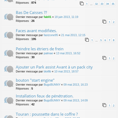
Réponses :
874
1
32
33
34
35
…
Bas De Caisses ??
Dernier message par
fab01
«
18 juin 2013, 11:19
Réponses :
26
1
2
Faces avant modifiées.
Dernier message par
fastzone95
«
21 mai 2013, 12:15
Réponses :
195
1
5
6
7
8
…
Peindre les étriers de frein
Dernier message par
palmae
«
13 mai 2013, 16:52
Réponses :
30
1
2
Ajouter un Park assist Avant à un pack city
Dernier message par
blotfib
«
10 mai 2013, 18:57
bouton "start engine"
Dernier message par
BugsBUNNY
«
09 mai 2013, 16:23
Réponses :
5
Installation feux de pénétration.
Dernier message par
BugsBUNNY
«
09 mai 2013, 14:09
Réponses :
42
1
2
Touran : poussette dans le coffre ?