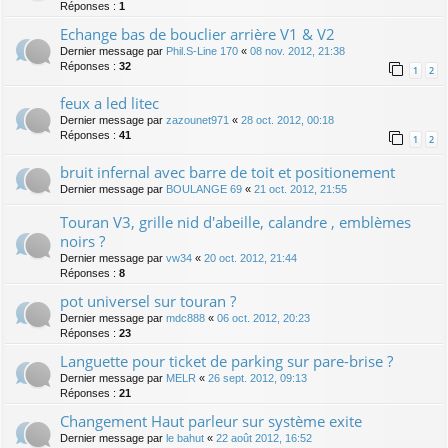
Réponses :
1
Echange bas de bouclier arrière V1 & V2
Dernier message par
Phil.S-Line 170
«
08 nov. 2012, 21:38
Réponses :
32
1
2
feux a led litec
Dernier message par
zazounet971
«
28 oct. 2012, 00:18
Réponses :
41
1
2
bruit infernal avec barre de toit et positionement
Dernier message par
BOULANGE 69
«
21 oct. 2012, 21:55
Touran V3, grille nid d'abeille, calandre , emblèmes
noirs ?
Dernier message par
vw34
«
20 oct. 2012, 21:44
Réponses :
8
pot universel sur touran ?
Dernier message par
mdc888
«
06 oct. 2012, 20:23
Réponses :
23
Languette pour ticket de parking sur pare-brise ?
Dernier message par
MELR
«
26 sept. 2012, 09:13
Réponses :
21
Changement Haut parleur sur système exite
Dernier message par
le bahut
«
22 août 2012, 16:52