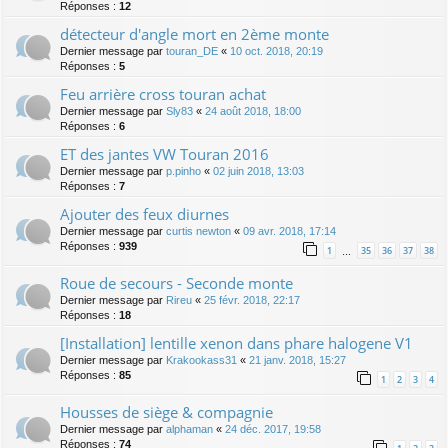
Réponses :
12
détecteur d'angle mort en 2ème monte
Dernier message par
touran_DE
«
10 oct. 2018, 20:19
Réponses :
5
Feu arrière cross touran achat
Dernier message par
Sly83
«
24 août 2018, 18:00
Réponses :
6
ET des jantes VW Touran 2016
Dernier message par
p.pinho
«
02 juin 2018, 13:03
Réponses :
7
Ajouter des feux diurnes
Dernier message par
curtis newton
«
09 avr. 2018, 17:14
Réponses :
939
1
35
36
37
38
…
Roue de secours - Seconde monte
Dernier message par
Rireu
«
25 févr. 2018, 22:17
Réponses :
18
[Installation] lentille xenon dans phare halogene V1
Dernier message par
Krakookass31
«
21 janv. 2018, 15:27
Réponses :
85
1
2
3
4
Housses de siège & compagnie
Dernier message par
alphaman
«
24 déc. 2017, 19:58
Réponses :
74