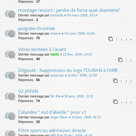
Réponses :
17
montage ressort : jambe de force quel diamètre?
Dernier message par
touran91
«
04 mars 2009, 19:14
Réponses :
2
poignée chromée
Dernier message par
krbone
«
04 mars 2009, 10:45
Réponses :
75
1
2
3
4
Vitres teintées à l'avant
Dernier message par
fab01
«
22 févr. 2009, 14:33
Réponses :
40
1
2
Dégouté : Suppression du logo TOURAN à l'ARR
Dernier message par
poupmax
«
10 févr. 2009, 21:58
Réponses :
55
1
2
3
V2 JAPAN
Dernier message par
Mc Rai
«
30 janv. 2009, 15:11
Réponses :
74
1
2
3
Calandre " nid d'abeille " pour v1
Dernier message par
Ange-Oliver
«
19 janv. 2009, 06:51
Réponses :
23
Filtre sport ou admission directe
Dernier message par
MELR
«
28 déc. 2008, 16:50