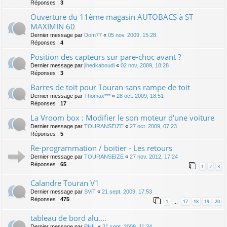
Réponses :
3
Ouverture du 11ème magasin AUTOBACS à ST
MAXIMIN 60
Dernier message par
Dom77
«
05 nov. 2009, 15:28
Réponses :
4
Position des capteurs sur pare-choc avant ?
Dernier message par
jihedkaboudi
«
02 nov. 2009, 18:28
Réponses :
3
Barres de toit pour Touran sans rampe de toit
Dernier message par
Thomax***
«
28 oct. 2009, 18:51
Réponses :
17
La Vroom box : Modifier le son moteur d'une voiture
Dernier message par
TOURANSEIZE
«
27 oct. 2009, 07:23
Réponses :
5
Re-programmation / boitier - Les retours
Dernier message par
TOURANSEIZE
«
27 nov. 2012, 17:24
Réponses :
65
1
2
3
Calandre Touran V1
Dernier message par
SViT
«
21 sept. 2009, 17:53
Réponses :
475
1
17
18
19
20
…
tableau de bord alu....
Dernier message par
PHIL
«
21 sept. 2009, 11:34