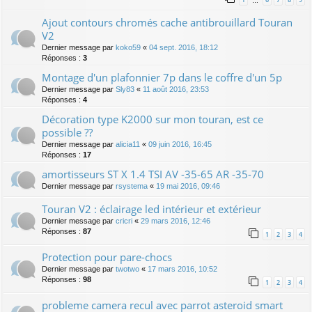
…
Ajout contours chromés cache antibrouillard Touran
V2
Dernier message par
koko59
«
04 sept. 2016, 18:12
Réponses :
3
Montage d'un plafonnier 7p dans le coffre d'un 5p
Dernier message par
Sly83
«
11 août 2016, 23:53
Réponses :
4
Décoration type K2000 sur mon touran, est ce
possible ??
Dernier message par
alicia11
«
09 juin 2016, 16:45
Réponses :
17
amortisseurs ST X 1.4 TSI AV -35-65 AR -35-70
Dernier message par
rsystema
«
19 mai 2016, 09:46
Touran V2 : éclairage led intérieur et extérieur
Dernier message par
cricri
«
29 mars 2016, 12:46
Réponses :
87
1
2
3
4
Protection pour pare-chocs
Dernier message par
twotwo
«
17 mars 2016, 10:52
Réponses :
98
1
2
3
4
probleme camera recul avec parrot asteroid smart