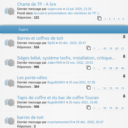
Charte de TP - A lire
Dernier message par
supercook
«
14 juil. 2025, 21:25
Posté dans
Accueil et présentations des membres de TP :)
Réponses :
121
1
2
3
4
5
Sujets
Barres et coffres de toit
Dernier message par
Sly83
«
03 déc. 2023, 20:47
Réponses :
516
1
18
19
20
21
…
Sièges bébé, système Isofix, installation, critique...
Dernier message par
Julien7845
«
03 nov. 2022, 19:53
Réponses :
995
1
37
38
39
40
…
Les porte-vélos
Dernier message par
BugsBUNNY
«
25 mai 2021, 07:35
Réponses :
364
1
12
13
14
15
…
Tapis de coffre et du bac de coffre Touran
Dernier message par
BugsBUNNY
«
25 mars 2021, 13:48
Réponses :
506
1
18
19
20
21
…
barres de toit
Dernier message par
evacharbonnier33
«
29 déc. 2025, 20:47
Réponses :
2