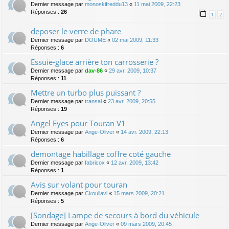
Dernier message par
monoskifreddu13
«
11 mai 2009, 22:23
Réponses :
26
1
2
deposer le verre de phare
Dernier message par
DOUME
«
02 mai 2009, 11:33
Réponses :
6
Essuie-glace arrière ton carrosserie ?
Dernier message par
dav-86
«
29 avr. 2009, 10:37
Réponses :
11
Mettre un turbo plus puissant ?
Dernier message par
transal
«
23 avr. 2009, 20:55
Réponses :
19
Angel Eyes pour Touran V1
Dernier message par
Ange-Oliver
«
14 avr. 2009, 22:13
Réponses :
6
demontage habillage coffre coté gauche
Dernier message par
fabricox
«
12 avr. 2009, 13:42
Réponses :
1
Avis sur volant pour touran
Dernier message par
Ckoullavi
«
15 mars 2009, 20:21
Réponses :
5
[Sondage] Lampe de secours à bord du véhicule
Dernier message par
Ange-Oliver
«
09 mars 2009, 20:45