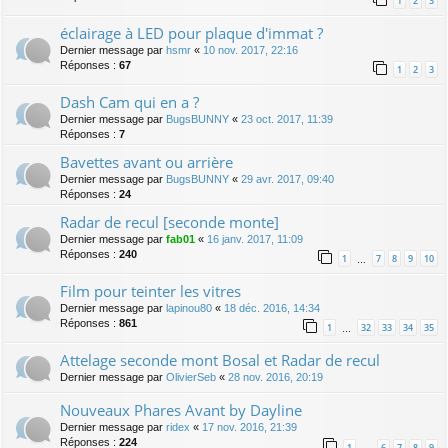
1
2
3
éclairage à LED pour plaque d'immat ?
Dernier message par
hsmr
«
10 nov. 2017, 22:16
Réponses :
67
1
2
3
Dash Cam qui en a ?
Dernier message par
BugsBUNNY
«
23 oct. 2017, 11:39
Réponses :
7
Bavettes avant ou arrière
Dernier message par
BugsBUNNY
«
29 avr. 2017, 09:40
Réponses :
24
Radar de recul [seconde monte]
Dernier message par
fab01
«
16 janv. 2017, 11:09
Réponses :
240
1
7
8
9
10
…
Film pour teinter les vitres
Dernier message par
lapinou80
«
18 déc. 2016, 14:34
Réponses :
861
1
32
33
34
35
…
Attelage seconde mont Bosal et Radar de recul
Dernier message par
OlivierSeb
«
28 nov. 2016, 20:19
Nouveaux Phares Avant by Dayline
Dernier message par
ridex
«
17 nov. 2016, 21:39
Réponses :
224
1
6
7
8
9