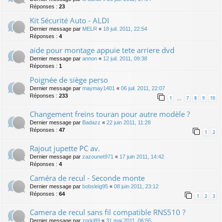
Réponses :
23
Kit Sécurité Auto - ALDI
Dernier message par
MELR
«
18 juil. 2011, 22:54
Réponses :
4
aide pour montage appuie tete arriere dvd
Dernier message par
annon
«
12 juil. 2011, 09:38
Réponses :
1
Poignée de siège perso
Dernier message par
maymay1401
«
06 juil. 2011, 22:07
Réponses :
233
1
7
8
9
10
…
Changement freins touran pour autre modèle ?
Dernier message par
Badazz
«
22 juin 2011, 11:28
Réponses :
47
1
2
Rajout jupette PC av.
Dernier message par
zazounet971
«
17 juin 2011, 14:42
Réponses :
4
Caméra de recul - Seconde monte
Dernier message par
bobsleig95
«
08 juin 2011, 23:12
Réponses :
64
1
2
3
Camera de recul sans fil compatible RNS510 ?
Dernier message par
zorki89
«
31 mai 2011, 06:55