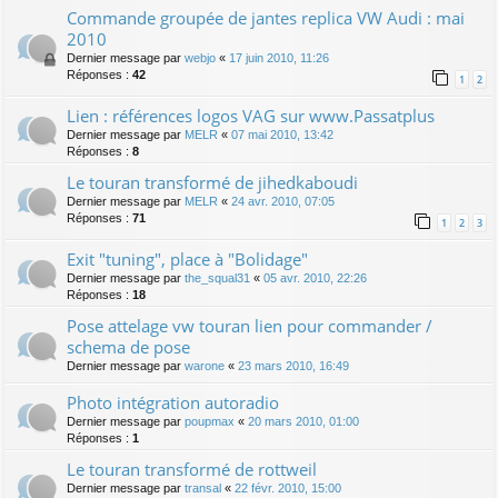
Commande groupée de jantes replica VW Audi : mai
2010
Dernier message par
webjo
«
17 juin 2010, 11:26
Réponses :
42
1
2
Lien : références logos VAG sur www.Passatplus
Dernier message par
MELR
«
07 mai 2010, 13:42
Réponses :
8
Le touran transformé de jihedkaboudi
Dernier message par
MELR
«
24 avr. 2010, 07:05
Réponses :
71
1
2
3
Exit "tuning", place à "Bolidage"
Dernier message par
the_squal31
«
05 avr. 2010, 22:26
Réponses :
18
Pose attelage vw touran lien pour commander /
schema de pose
Dernier message par
warone
«
23 mars 2010, 16:49
Photo intégration autoradio
Dernier message par
poupmax
«
20 mars 2010, 01:00
Réponses :
1
Le touran transformé de rottweil
Dernier message par
transal
«
22 févr. 2010, 15:00