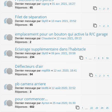
Dernier message par
sigerg
«
01 avr. 2021, 16:27
Réponses :
65
1
2
3
Filet de séparation
Dernier message par
Sly83
«
13 mars 2021, 23:52
Réponses :
65
1
2
3
emplacement pour un bouton qui active la R/C garage
Dernier message par
Chaudard
«
12 mars 2021, 09:13
Réponses :
2
Eclairage supplémentaire dans l'habitacle
Dernier message par
Sly83
«
06 janv. 2021, 20:58
Réponses :
234
1
7
8
9
10
…
Déflecteurs d'air
Dernier message par
mig95fr
«
12 oct. 2020, 18:41
Réponses :
84
1
2
3
4
pb camera arriere
Dernier message par
blotfib
«
12 août 2020, 22:52
Réponses :
3
pour commencer...
Dernier message par
Ayrton
«
25 mai 2020, 01:30
Réponses :
602
1
22
23
24
25
…