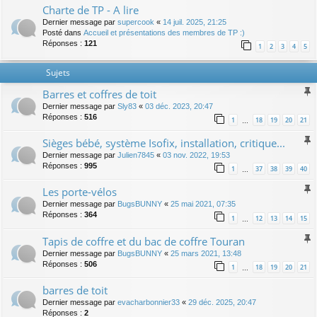
Charte de TP - A lire
Dernier message par
supercook
«
14 juil. 2025, 21:25
Posté dans
Accueil et présentations des membres de TP :)
Réponses :
121
1
2
3
4
5
Sujets
Barres et coffres de toit
Dernier message par
Sly83
«
03 déc. 2023, 20:47
Réponses :
516
1
18
19
20
21
…
Sièges bébé, système Isofix, installation, critique...
Dernier message par
Julien7845
«
03 nov. 2022, 19:53
Réponses :
995
1
37
38
39
40
…
Les porte-vélos
Dernier message par
BugsBUNNY
«
25 mai 2021, 07:35
Réponses :
364
1
12
13
14
15
…
Tapis de coffre et du bac de coffre Touran
Dernier message par
BugsBUNNY
«
25 mars 2021, 13:48
Réponses :
506
1
18
19
20
21
…
barres de toit
Dernier message par
evacharbonnier33
«
29 déc. 2025, 20:47
Réponses :
2