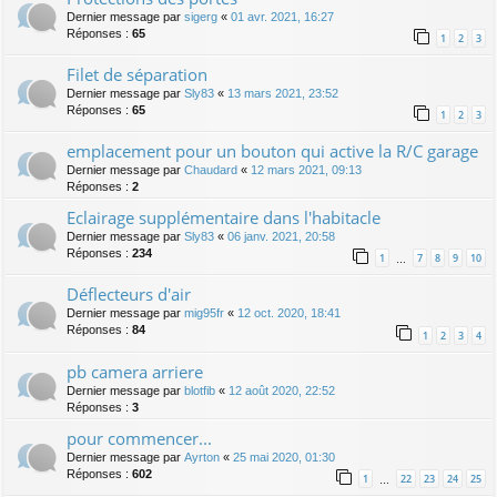
Dernier message par
sigerg
«
01 avr. 2021, 16:27
Réponses :
65
1
2
3
Filet de séparation
Dernier message par
Sly83
«
13 mars 2021, 23:52
Réponses :
65
1
2
3
emplacement pour un bouton qui active la R/C garage
Dernier message par
Chaudard
«
12 mars 2021, 09:13
Réponses :
2
Eclairage supplémentaire dans l'habitacle
Dernier message par
Sly83
«
06 janv. 2021, 20:58
Réponses :
234
1
7
8
9
10
…
Déflecteurs d'air
Dernier message par
mig95fr
«
12 oct. 2020, 18:41
Réponses :
84
1
2
3
4
pb camera arriere
Dernier message par
blotfib
«
12 août 2020, 22:52
Réponses :
3
pour commencer...
Dernier message par
Ayrton
«
25 mai 2020, 01:30
Réponses :
602
1
22
23
24
25
…