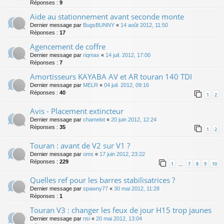
Réponses :
9
Aide au stationnement avant seconde monte
Dernier message par
BugsBUNNY
«
14 août 2012, 11:50
Réponses :
17
Agencement de coffre
Dernier message par
riqmax
«
14 juil. 2012, 17:00
Réponses :
7
Amortisseurs KAYABA AV et AR touran 140 TDI
Dernier message par
MELR
«
04 juil. 2012, 09:16
Réponses :
40
1
2
Avis - Placement extincteur
Dernier message par
chamelot
«
20 juin 2012, 12:24
Réponses :
35
1
2
Touran : avant de V2 sur V1 ?
Dernier message par
oms
«
17 juin 2012, 23:22
Réponses :
229
1
7
8
9
10
…
Quelles ref pour les barres stabilisatrices ?
Dernier message par
spawny77
«
30 mai 2012, 11:28
Réponses :
1
Touran V3 : changer les feux de jour H15 trop jaunes
Dernier message par
nsi
«
20 mai 2012, 13:04