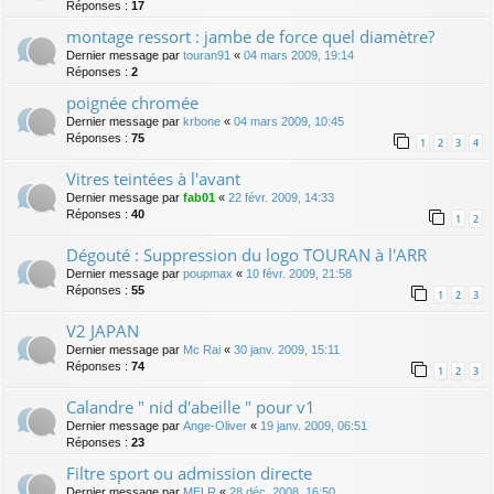
Réponses :
17
montage ressort : jambe de force quel diamètre?
Dernier message par
touran91
«
04 mars 2009, 19:14
Réponses :
2
poignée chromée
Dernier message par
krbone
«
04 mars 2009, 10:45
Réponses :
75
1
2
3
4
Vitres teintées à l'avant
Dernier message par
fab01
«
22 févr. 2009, 14:33
Réponses :
40
1
2
Dégouté : Suppression du logo TOURAN à l'ARR
Dernier message par
poupmax
«
10 févr. 2009, 21:58
Réponses :
55
1
2
3
V2 JAPAN
Dernier message par
Mc Rai
«
30 janv. 2009, 15:11
Réponses :
74
1
2
3
Calandre " nid d'abeille " pour v1
Dernier message par
Ange-Oliver
«
19 janv. 2009, 06:51
Réponses :
23
Filtre sport ou admission directe
Dernier message par
MELR
«
28 déc. 2008, 16:50