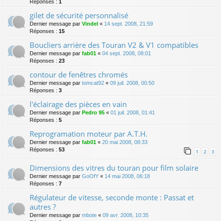
Réponses :
1
gilet de sécurité personnalisé
Dernier message par
Vindel
«
14 sept. 2008, 21:59
Réponses :
15
Boucliers arrière des Touran V2 & V1 compatibles
Dernier message par
fab01
«
04 sept. 2008, 08:01
Réponses :
23
contour de fenêtres chromés
Dernier message par
tomcat92
«
09 juil. 2008, 00:50
Réponses :
3
l'éclairage des pièces en vain
Dernier message par
Pedro 95
«
01 juil. 2008, 01:41
Réponses :
5
Reprogramation moteur par A.T.H.
Dernier message par
fab01
«
20 mai 2008, 08:33
Réponses :
53
1
2
3
Dimensions des vitres du touran pour film solaire
Dernier message par
GoOfY
«
14 mai 2008, 06:18
Réponses :
7
Régulateur de vitesse, seconde monte : Passat et
autres ?
Dernier message par
mbote
«
09 avr. 2008, 10:35