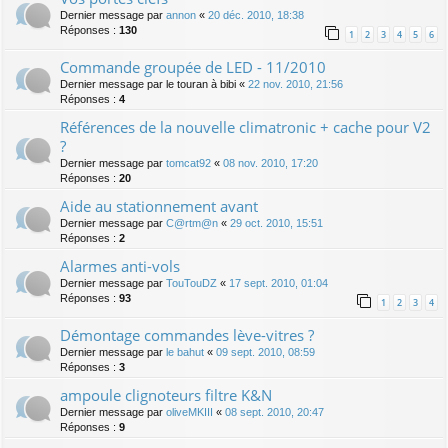
Dernier message par
annon
«
20 déc. 2010, 18:38
Réponses :
130
1
2
3
4
5
6
Commande groupée de LED - 11/2010
Dernier message par
le touran à bibi
«
22 nov. 2010, 21:56
Réponses :
4
Références de la nouvelle climatronic + cache pour V2
?
Dernier message par
tomcat92
«
08 nov. 2010, 17:20
Réponses :
20
Aide au stationnement avant
Dernier message par
C@rtm@n
«
29 oct. 2010, 15:51
Réponses :
2
Alarmes anti-vols
Dernier message par
TouTouDZ
«
17 sept. 2010, 01:04
Réponses :
93
1
2
3
4
Démontage commandes lève-vitres ?
Dernier message par
le bahut
«
09 sept. 2010, 08:59
Réponses :
3
ampoule clignoteurs filtre K&N
Dernier message par
oliveMKIII
«
08 sept. 2010, 20:47
Réponses :
9