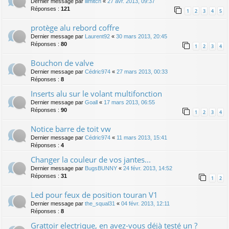
Dernier message par
lllmitch
«
27 avr. 2013, 09:37
Réponses :
121
1
2
3
4
5
protège alu rebord coffre
Dernier message par
Laurent92
«
30 mars 2013, 20:45
Réponses :
80
1
2
3
4
Bouchon de valve
Dernier message par
Cédric974
«
27 mars 2013, 00:33
Réponses :
8
Inserts alu sur le volant multifonction
Dernier message par
Goall
«
17 mars 2013, 06:55
Réponses :
90
1
2
3
4
Notice barre de toit vw
Dernier message par
Cédric974
«
11 mars 2013, 15:41
Réponses :
4
Changer la couleur de vos jantes...
Dernier message par
BugsBUNNY
«
24 févr. 2013, 14:52
Réponses :
31
1
2
Led pour feux de position touran V1
Dernier message par
the_squal31
«
04 févr. 2013, 12:11
Réponses :
8
Grattoir electrique, en avez-vous déjà testé un ?