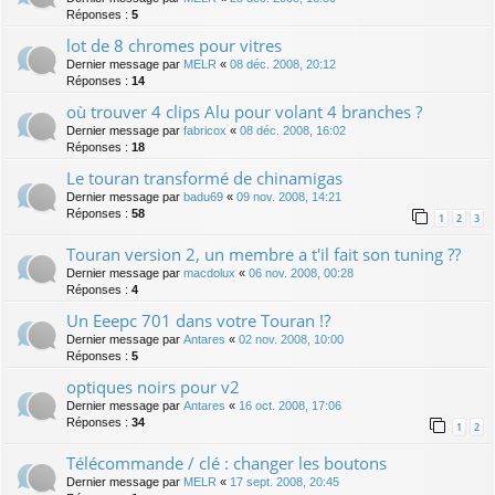
Réponses :
5
lot de 8 chromes pour vitres
Dernier message par
MELR
«
08 déc. 2008, 20:12
Réponses :
14
où trouver 4 clips Alu pour volant 4 branches ?
Dernier message par
fabricox
«
08 déc. 2008, 16:02
Réponses :
18
Le touran transformé de chinamigas
Dernier message par
badu69
«
09 nov. 2008, 14:21
Réponses :
58
1
2
3
Touran version 2, un membre a t'il fait son tuning ??
Dernier message par
macdolux
«
06 nov. 2008, 00:28
Réponses :
4
Un Eeepc 701 dans votre Touran !?
Dernier message par
Antares
«
02 nov. 2008, 10:00
Réponses :
5
optiques noirs pour v2
Dernier message par
Antares
«
16 oct. 2008, 17:06
Réponses :
34
1
2
Télécommande / clé : changer les boutons
Dernier message par
MELR
«
17 sept. 2008, 20:45