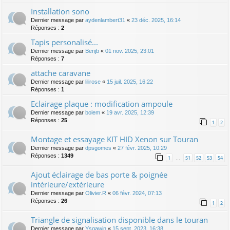
Installation sono
Dernier message par
aydenlambert31
«
23 déc. 2025, 16:14
Réponses :
2
Tapis personalisé...
Dernier message par
Benjb
«
01 nov. 2025, 23:01
Réponses :
7
attache caravane
Dernier message par
lilirose
«
15 juil. 2025, 16:22
Réponses :
1
Eclairage plaque : modification ampoule
Dernier message par
bolem
«
19 avr. 2025, 12:39
Réponses :
25
1
2
Montage et essayage KIT HID Xenon sur Touran
Dernier message par
dpsgomes
«
27 févr. 2025, 10:29
Réponses :
1349
1
51
52
53
54
…
Ajout éclairage de bas porte & poignée
intérieure/extérieure
Dernier message par
Olivier.R
«
06 févr. 2024, 07:13
Réponses :
26
1
2
Triangle de signalisation disponible dans le touran
Dernier message par
Ysgawin
«
15 sept. 2023, 16:38