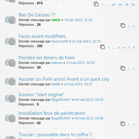
Réponses :
874
1
32
33
34
35
…
Bas De Caisses ??
Dernier message par
fab01
«
18 juin 2013, 11:19
Réponses :
26
1
2
Faces avant modifiées.
Dernier message par
fastzone95
«
21 mai 2013, 12:15
Réponses :
195
1
5
6
7
8
…
Peindre les étriers de frein
Dernier message par
palmae
«
13 mai 2013, 16:52
Réponses :
30
1
2
Ajouter un Park assist Avant à un pack city
Dernier message par
blotfib
«
10 mai 2013, 18:57
bouton "start engine"
Dernier message par
BugsBUNNY
«
09 mai 2013, 16:23
Réponses :
5
Installation feux de pénétration.
Dernier message par
BugsBUNNY
«
09 mai 2013, 14:09
Réponses :
42
1
2
Touran : poussette dans le coffre ?