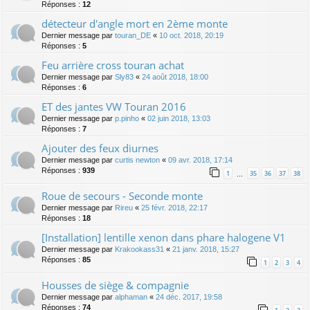
Réponses :
12
détecteur d'angle mort en 2ème monte
Dernier message par
touran_DE
«
10 oct. 2018, 20:19
Réponses :
5
Feu arrière cross touran achat
Dernier message par
Sly83
«
24 août 2018, 18:00
Réponses :
6
ET des jantes VW Touran 2016
Dernier message par
p.pinho
«
02 juin 2018, 13:03
Réponses :
7
Ajouter des feux diurnes
Dernier message par
curtis newton
«
09 avr. 2018, 17:14
Réponses :
939
1
35
36
37
38
…
Roue de secours - Seconde monte
Dernier message par
Rireu
«
25 févr. 2018, 22:17
Réponses :
18
[Installation] lentille xenon dans phare halogene V1
Dernier message par
Krakookass31
«
21 janv. 2018, 15:27
Réponses :
85
1
2
3
4
Housses de siège & compagnie
Dernier message par
alphaman
«
24 déc. 2017, 19:58
Réponses :
74