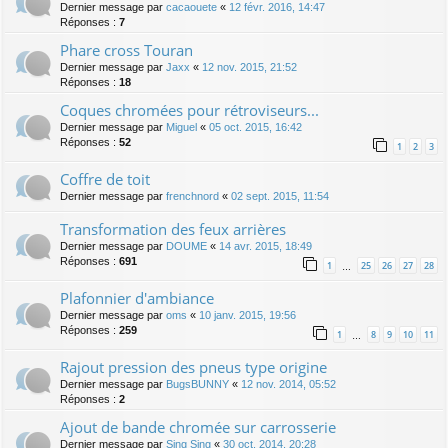
Dernier message par
cacaouete
«
12 févr. 2016, 14:47
Réponses :
7
Phare cross Touran
Dernier message par
Jaxx
«
12 nov. 2015, 21:52
Réponses :
18
Coques chromées pour rétroviseurs...
Dernier message par
Miguel
«
05 oct. 2015, 16:42
Réponses :
52
1
2
3
Coffre de toit
Dernier message par
frenchnord
«
02 sept. 2015, 11:54
Transformation des feux arrières
Dernier message par
DOUME
«
14 avr. 2015, 18:49
Réponses :
691
1
25
26
27
28
…
Plafonnier d'ambiance
Dernier message par
oms
«
10 janv. 2015, 19:56
Réponses :
259
1
8
9
10
11
…
Rajout pression des pneus type origine
Dernier message par
BugsBUNNY
«
12 nov. 2014, 05:52
Réponses :
2
Ajout de bande chromée sur carrosserie
Dernier message par
Sing Sing
«
30 oct. 2014, 20:28