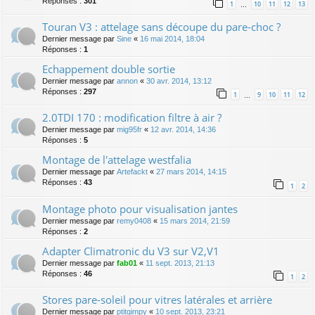
Réponses :
301
1
10
11
12
13
…
Touran V3 : attelage sans découpe du pare-choc ?
Dernier message par
Sine
«
16 mai 2014, 18:04
Réponses :
1
Echappement double sortie
Dernier message par
annon
«
30 avr. 2014, 13:12
Réponses :
297
1
9
10
11
12
…
2.0TDI 170 : modification filtre à air ?
Dernier message par
mig95fr
«
12 avr. 2014, 14:36
Réponses :
5
Montage de l'attelage westfalia
Dernier message par
Artefackt
«
27 mars 2014, 14:15
Réponses :
43
1
2
Montage photo pour visualisation jantes
Dernier message par
remy0408
«
15 mars 2014, 21:59
Réponses :
2
Adapter Climatronic du V3 sur V2,V1
Dernier message par
fab01
«
11 sept. 2013, 21:13
Réponses :
46
1
2
Stores pare-soleil pour vitres latérales et arrière
Dernier message par
ptitgimpy
«
10 sept. 2013, 23:21