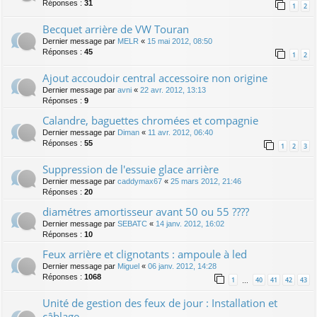
Réponses :
31
1
2
Becquet arrière de VW Touran
Dernier message par
MELR
«
15 mai 2012, 08:50
Réponses :
45
1
2
Ajout accoudoir central accessoire non origine
Dernier message par
avni
«
22 avr. 2012, 13:13
Réponses :
9
Calandre, baguettes chromées et compagnie
Dernier message par
Diman
«
11 avr. 2012, 06:40
Réponses :
55
1
2
3
Suppression de l'essuie glace arrière
Dernier message par
caddymax67
«
25 mars 2012, 21:46
Réponses :
20
diamétres amortisseur avant 50 ou 55 ????
Dernier message par
SEBATC
«
14 janv. 2012, 16:02
Réponses :
10
Feux arrière et clignotants : ampoule à led
Dernier message par
Miguel
«
06 janv. 2012, 14:28
Réponses :
1068
1
40
41
42
43
…
Unité de gestion des feux de jour : Installation et
câblage