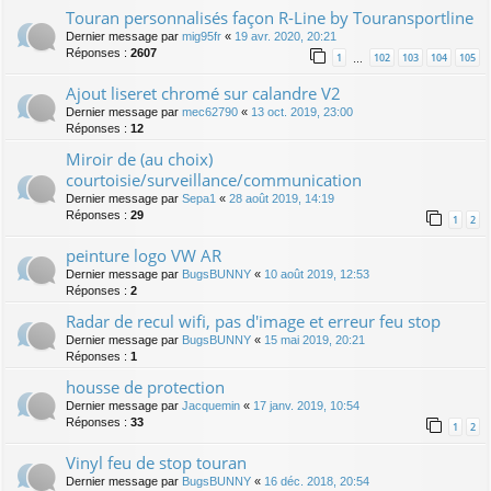
Touran personnalisés façon R-Line by Touransportline
Dernier message par
mig95fr
«
19 avr. 2020, 20:21
Réponses :
2607
1
102
103
104
105
…
Ajout liseret chromé sur calandre V2
Dernier message par
mec62790
«
13 oct. 2019, 23:00
Réponses :
12
Miroir de (au choix)
courtoisie/surveillance/communication
Dernier message par
Sepa1
«
28 août 2019, 14:19
Réponses :
29
1
2
peinture logo VW AR
Dernier message par
BugsBUNNY
«
10 août 2019, 12:53
Réponses :
2
Radar de recul wifi, pas d'image et erreur feu stop
Dernier message par
BugsBUNNY
«
15 mai 2019, 20:21
Réponses :
1
housse de protection
Dernier message par
Jacquemin
«
17 janv. 2019, 10:54
Réponses :
33
1
2
Vinyl feu de stop touran
Dernier message par
BugsBUNNY
«
16 déc. 2018, 20:54