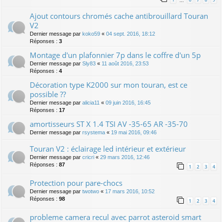
…
Ajout contours chromés cache antibrouillard Touran
V2
Dernier message par
koko59
«
04 sept. 2016, 18:12
Réponses :
3
Montage d'un plafonnier 7p dans le coffre d'un 5p
Dernier message par
Sly83
«
11 août 2016, 23:53
Réponses :
4
Décoration type K2000 sur mon touran, est ce
possible ??
Dernier message par
alicia11
«
09 juin 2016, 16:45
Réponses :
17
amortisseurs ST X 1.4 TSI AV -35-65 AR -35-70
Dernier message par
rsystema
«
19 mai 2016, 09:46
Touran V2 : éclairage led intérieur et extérieur
Dernier message par
cricri
«
29 mars 2016, 12:46
Réponses :
87
1
2
3
4
Protection pour pare-chocs
Dernier message par
twotwo
«
17 mars 2016, 10:52
Réponses :
98
1
2
3
4
probleme camera recul avec parrot asteroid smart