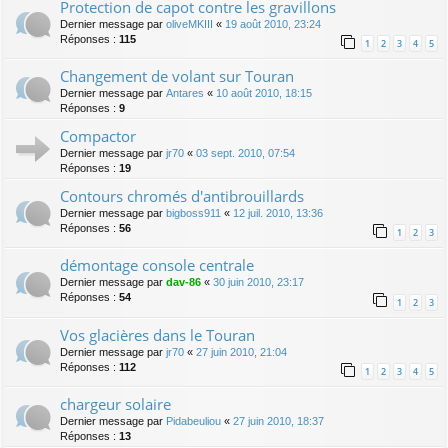
Protection de capot contre les gravillons
Dernier message par
oliveMKIII
«
19 août 2010, 23:24
Réponses :
115
1
2
3
4
5
Changement de volant sur Touran
Dernier message par
Antares
«
10 août 2010, 18:15
Réponses :
9
Compactor
Dernier message par
jr70
«
03 sept. 2010, 07:54
Réponses :
19
Contours chromés d'antibrouillards
Dernier message par
bigboss911
«
12 juil. 2010, 13:36
Réponses :
56
1
2
3
démontage console centrale
Dernier message par
dav-86
«
30 juin 2010, 23:17
Réponses :
54
1
2
3
Vos glacières dans le Touran
Dernier message par
jr70
«
27 juin 2010, 21:04
Réponses :
112
1
2
3
4
5
chargeur solaire
Dernier message par
Pidabeuliou
«
27 juin 2010, 18:37
Réponses :
13