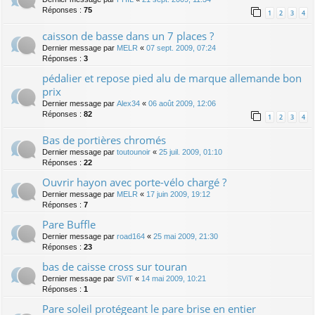
Réponses :
75
1
2
3
4
caisson de basse dans un 7 places ?
Dernier message par
MELR
«
07 sept. 2009, 07:24
Réponses :
3
pédalier et repose pied alu de marque allemande bon
prix
Dernier message par
Alex34
«
06 août 2009, 12:06
Réponses :
82
1
2
3
4
Bas de portières chromés
Dernier message par
toutounoir
«
25 juil. 2009, 01:10
Réponses :
22
Ouvrir hayon avec porte-vélo chargé ?
Dernier message par
MELR
«
17 juin 2009, 19:12
Réponses :
7
Pare Buffle
Dernier message par
road164
«
25 mai 2009, 21:30
Réponses :
23
bas de caisse cross sur touran
Dernier message par
SViT
«
14 mai 2009, 10:21
Réponses :
1
Pare soleil protégeant le pare brise en entier