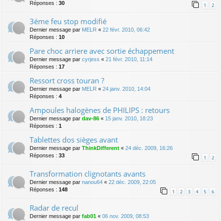
Réponses :
30
1
2
3éme feu stop modifié
Dernier message par
MELR
«
22 févr. 2010, 06:42
Réponses :
10
Pare choc arriere avec sortie échappement
Dernier message par
cyrjess
«
21 févr. 2010, 11:14
Réponses :
17
Ressort cross touran ?
Dernier message par
MELR
«
24 janv. 2010, 14:04
Réponses :
4
Ampoules halogènes de PHILIPS : retours
Dernier message par
dav-86
«
15 janv. 2010, 18:23
Réponses :
1
Tablettes dos sièges avant
Dernier message par
ThinkDifferent
«
24 déc. 2009, 16:26
Réponses :
33
1
2
Transformation clignotants avants
Dernier message par
nanou64
«
22 déc. 2009, 22:05
Réponses :
148
1
2
3
4
5
6
Radar de recul
Dernier message par
fab01
«
06 nov. 2009, 08:53