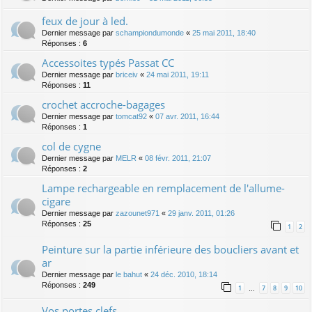
feux de jour à led.
Dernier message par
schampiondumonde
«
25 mai 2011, 18:40
Réponses :
6
Accessoites typés Passat CC
Dernier message par
briceiv
«
24 mai 2011, 19:11
Réponses :
11
crochet accroche-bagages
Dernier message par
tomcat92
«
07 avr. 2011, 16:44
Réponses :
1
col de cygne
Dernier message par
MELR
«
08 févr. 2011, 21:07
Réponses :
2
Lampe rechargeable en remplacement de l'allume-
cigare
Dernier message par
zazounet971
«
29 janv. 2011, 01:26
Réponses :
25
1
2
Peinture sur la partie inférieure des boucliers avant et
ar
Dernier message par
le bahut
«
24 déc. 2010, 18:14
Réponses :
249
1
7
8
9
10
…
Vos portes clefs