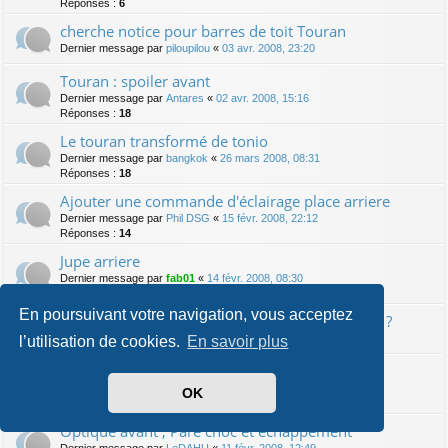
Réponses :
6
cherche notice pour barres de toit Touran
Dernier message par
piloupilou
«
03 avr. 2008, 23:20
Touran : spoiler avant
Dernier message par
Antares
«
02 avr. 2008, 15:16
Réponses :
18
Le touran transformé de tonio
Dernier message par
bangkok
«
26 mars 2008, 08:31
Réponses :
18
Ajouter une commande d'éclairage place arriere
Dernier message par
Phil DSG
«
15 févr. 2008, 22:12
Réponses :
14
Jupe arriere
Dernier message par
fab01
«
14 févr. 2008, 08:30
Réponses :
6
En poursuivant votre navigation, vous acceptez
VW Passat : démonter compteur pour anneaux ?
Dernier message par
spawn064
«
13 févr. 2008, 01:54
l’utilisation de cookies.
En savoir plus
Dernier message par
RUBESCH
«
12 févr. 2008, 07:12
OK
Réponses :
4
Optique avant , Pare choc et echappement