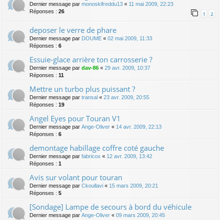
Dernier message par
monoskifreddu13
«
11 mai 2009, 22:23
Réponses :
26
1
2
deposer le verre de phare
Dernier message par
DOUME
«
02 mai 2009, 11:33
Réponses :
6
Essuie-glace arrière ton carrosserie ?
Dernier message par
dav-86
«
29 avr. 2009, 10:37
Réponses :
11
Mettre un turbo plus puissant ?
Dernier message par
transal
«
23 avr. 2009, 20:55
Réponses :
19
Angel Eyes pour Touran V1
Dernier message par
Ange-Oliver
«
14 avr. 2009, 22:13
Réponses :
6
demontage habillage coffre coté gauche
Dernier message par
fabricox
«
12 avr. 2009, 13:42
Réponses :
1
Avis sur volant pour touran
Dernier message par
Ckoullavi
«
15 mars 2009, 20:21
Réponses :
5
[Sondage] Lampe de secours à bord du véhicule
Dernier message par
Ange-Oliver
«
09 mars 2009, 20:45