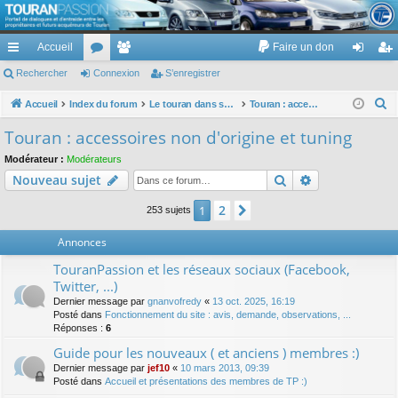
TouranPassion
Accueil
Faire un don
Le forum des propriétaires ou futurs acquéreurs du Volkswagen Touran
cc
Rechercher
or
Connexion
e
S’enregistrer
on
’e
ès
u
m
ne
nr
R
Accueil
Index du forum
Le touran dans ses versions I (V1 V2 V3) et II ...
Touran : accessoires non d'origine et tuning
e
ra
m
br
xi
eg
Touran : accessoires non d'origine et tuning
c
pi
s
es
on
ist
Modérateur :
Modérateurs
h
Rechercher
Recherche av
Nouveau sujet
de
re
e
r
r
2
1
Suivante
253 sujets
c
Annonces
h
e
TouranPassion et les réseaux sociaux (Facebook,
r
Twitter, ...)
Dernier message par
gnanvofredy
«
13 oct. 2025, 16:19
Posté dans
Fonctionnement du site : avis, demande, observations, ...
Réponses :
6
Guide pour les nouveaux ( et anciens ) membres :)
Dernier message par
jef10
«
10 mars 2013, 09:39
Posté dans
Accueil et présentations des membres de TP :)