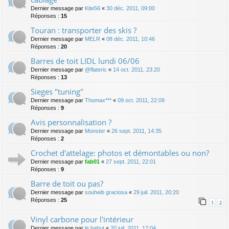
Dernier message par
Kite56
«
30 déc. 2011, 09:00
Réponses :
15
Touran : transporter des skis ?
Dernier message par
MELR
«
08 déc. 2011, 10:46
Réponses :
20
Barres de toit LIDL lundi 06/06
Dernier message par
@flateric
«
14 oct. 2011, 23:20
Réponses :
13
Sieges "tuning"
Dernier message par
Thomax***
«
09 oct. 2011, 22:09
Réponses :
9
Avis personnalisation ?
Dernier message par
Monster
«
26 sept. 2011, 14:35
Réponses :
2
Crochet d'attelage: photos et démontables ou non?
Dernier message par
fab01
«
27 sept. 2011, 22:01
Réponses :
9
Barre de toit ou pas?
Dernier message par
souheib graciosa
«
29 juil. 2011, 20:20
Réponses :
25
1
2
Vinyl carbone pour l'intérieur
Dernier message par
le bahut
«
20 juil. 2011, 17:04