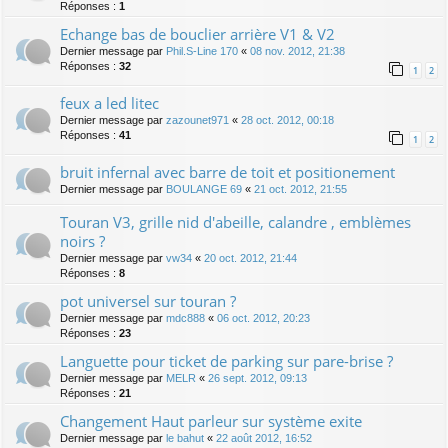
Réponses :
1
Echange bas de bouclier arrière V1 & V2
Dernier message par
Phil.S-Line 170
«
08 nov. 2012, 21:38
Réponses :
32
1
2
feux a led litec
Dernier message par
zazounet971
«
28 oct. 2012, 00:18
Réponses :
41
1
2
bruit infernal avec barre de toit et positionement
Dernier message par
BOULANGE 69
«
21 oct. 2012, 21:55
Touran V3, grille nid d'abeille, calandre , emblèmes
noirs ?
Dernier message par
vw34
«
20 oct. 2012, 21:44
Réponses :
8
pot universel sur touran ?
Dernier message par
mdc888
«
06 oct. 2012, 20:23
Réponses :
23
Languette pour ticket de parking sur pare-brise ?
Dernier message par
MELR
«
26 sept. 2012, 09:13
Réponses :
21
Changement Haut parleur sur système exite
Dernier message par
le bahut
«
22 août 2012, 16:52