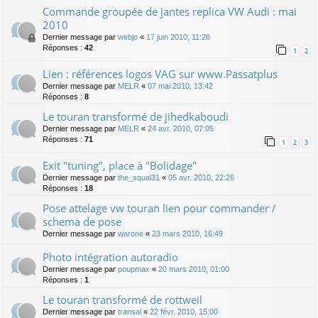
Commande groupée de jantes replica VW Audi : mai
2010
Dernier message par
webjo
«
17 juin 2010, 11:26
Réponses :
42
1
2
Lien : références logos VAG sur www.Passatplus
Dernier message par
MELR
«
07 mai 2010, 13:42
Réponses :
8
Le touran transformé de jihedkaboudi
Dernier message par
MELR
«
24 avr. 2010, 07:05
Réponses :
71
1
2
3
Exit "tuning", place à "Bolidage"
Dernier message par
the_squal31
«
05 avr. 2010, 22:26
Réponses :
18
Pose attelage vw touran lien pour commander /
schema de pose
Dernier message par
warone
«
23 mars 2010, 16:49
Photo intégration autoradio
Dernier message par
poupmax
«
20 mars 2010, 01:00
Réponses :
1
Le touran transformé de rottweil
Dernier message par
transal
«
22 févr. 2010, 15:00