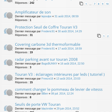
Réponses :
242
1
7
8
9
10
…
Amplificateur de son
Dernier message par
lepoulpe
«
31 août 2014, 08:59
Réponses :
1
Protection Seuil de Coffre Touran V3
Dernier message par
Frederic91
«
30 août 2014, 14:29
Réponses :
31
1
2
Covering carbone 3d thermoformable
Dernier message par
Frederic91
«
17 août 2014, 18:59
Réponses :
19
radar parking avant sur touran 2008
Dernier message par
BugsBUNNY
«
16 août 2014, 22:50
Réponses :
3
Touran V3 : éclairages intérieures par leds ( tutoriel )
Dernier message par
Freeze16
«
13 août 2014, 23:03
Réponses :
15
comment changer le pommeau de levier de vitesss
Dernier message par
BBen
«
08 juil. 2014, 12:24
Réponses :
8
Seuils de porte VW Touran
Dernier message par
blackrider
«
29 juin 2014, 23:52