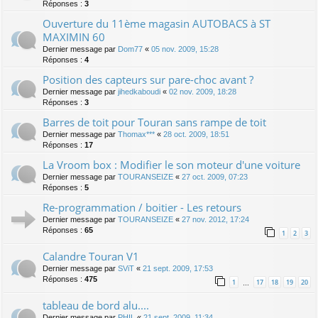
Réponses :
3
Ouverture du 11ème magasin AUTOBACS à ST
MAXIMIN 60
Dernier message par
Dom77
«
05 nov. 2009, 15:28
Réponses :
4
Position des capteurs sur pare-choc avant ?
Dernier message par
jihedkaboudi
«
02 nov. 2009, 18:28
Réponses :
3
Barres de toit pour Touran sans rampe de toit
Dernier message par
Thomax***
«
28 oct. 2009, 18:51
Réponses :
17
La Vroom box : Modifier le son moteur d'une voiture
Dernier message par
TOURANSEIZE
«
27 oct. 2009, 07:23
Réponses :
5
Re-programmation / boitier - Les retours
Dernier message par
TOURANSEIZE
«
27 nov. 2012, 17:24
Réponses :
65
1
2
3
Calandre Touran V1
Dernier message par
SViT
«
21 sept. 2009, 17:53
Réponses :
475
1
17
18
19
20
…
tableau de bord alu....
Dernier message par
PHIL
«
21 sept. 2009, 11:34