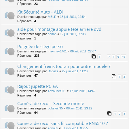
Réponses :
23
Kit Sécurité Auto - ALDI
Dernier message par
MELR
«
18 juil. 2011, 22:54
Réponses :
4
aide pour montage appuie tete arriere dvd
Dernier message par
annon
«
12 juil. 2011, 09:38
Réponses :
1
Poignée de siège perso
Dernier message par
maymay1401
«
06 juil. 2011, 22:07
Réponses :
233
1
7
8
9
10
…
Changement freins touran pour autre modèle ?
Dernier message par
Badazz
«
22 juin 2011, 11:28
Réponses :
47
1
2
Rajout jupette PC av.
Dernier message par
zazounet971
«
17 juin 2011, 14:42
Réponses :
4
Caméra de recul - Seconde monte
Dernier message par
bobsleig95
«
08 juin 2011, 23:12
Réponses :
64
1
2
3
Camera de recul sans fil compatible RNS510 ?
Dernier message par
zorki89
«
31 mai 2011, 06:55