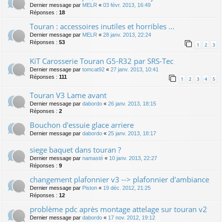
Dernier message par
MELR
«
03 févr. 2013, 16:49
Réponses :
18
Touran : accessoires inutiles et horribles ...
Dernier message par
MELR
«
28 janv. 2013, 22:24
Réponses :
53
1
2
3
KiT Carosserie Touran G5-R32 par SRS-Tec
Dernier message par
tomcat92
«
27 janv. 2013, 10:41
Réponses :
111
1
2
3
4
5
Touran V3 Lame avant
Dernier message par
dabordo
«
26 janv. 2013, 18:15
Réponses :
2
Bouchon d'essuie glace arriere
Dernier message par
dabordo
«
25 janv. 2013, 18:17
siege baquet dans touran ?
Dernier message par
namasté
«
10 janv. 2013, 22:27
Réponses :
9
changement plafonnier v3 --> plafonnier d'ambiance
Dernier message par
Piston
«
19 déc. 2012, 21:25
Réponses :
12
problème pdc après montage attelage sur touran v2
Dernier message par
dabordo
«
17 nov. 2012, 19:12