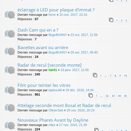
1
2
3
éclairage à LED pour plaque d'immat ?
Dernier message par
hsmr
«
10 nov. 2017, 22:16
Réponses :
67
1
2
3
Dash Cam qui en a ?
Dernier message par
BugsBUNNY
«
23 oct. 2017, 11:39
Réponses :
7
Bavettes avant ou arrière
Dernier message par
BugsBUNNY
«
29 avr. 2017, 09:40
Réponses :
24
Radar de recul [seconde monte]
Dernier message par
fab01
«
16 janv. 2017, 11:09
Réponses :
240
1
7
8
9
10
…
Film pour teinter les vitres
Dernier message par
lapinou80
«
18 déc. 2016, 14:34
Réponses :
861
1
32
33
34
35
…
Attelage seconde mont Bosal et Radar de recul
Dernier message par
OlivierSeb
«
28 nov. 2016, 20:19
Nouveaux Phares Avant by Dayline
Dernier message par
ridex
«
17 nov. 2016, 21:39
Réponses :
224
1
6
7
8
9