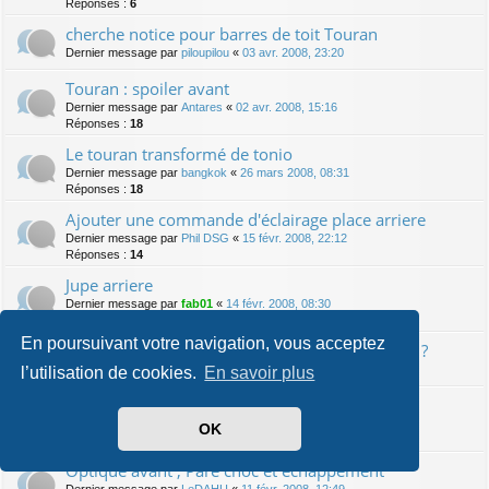
Réponses :
6
cherche notice pour barres de toit Touran
Dernier message par
piloupilou
«
03 avr. 2008, 23:20
Touran : spoiler avant
Dernier message par
Antares
«
02 avr. 2008, 15:16
Réponses :
18
Le touran transformé de tonio
Dernier message par
bangkok
«
26 mars 2008, 08:31
Réponses :
18
Ajouter une commande d'éclairage place arriere
Dernier message par
Phil DSG
«
15 févr. 2008, 22:12
Réponses :
14
Jupe arriere
Dernier message par
fab01
«
14 févr. 2008, 08:30
Réponses :
6
En poursuivant votre navigation, vous acceptez
VW Passat : démonter compteur pour anneaux ?
Dernier message par
spawn064
«
13 févr. 2008, 01:54
l’utilisation de cookies.
En savoir plus
Dernier message par
RUBESCH
«
12 févr. 2008, 07:12
OK
Réponses :
4
Optique avant , Pare choc et echappement