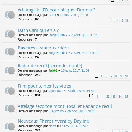
1
2
3
éclairage à LED pour plaque d'immat ?
Dernier message par
hsmr
«
10 nov. 2017, 22:16
Réponses :
67
1
2
3
Dash Cam qui en a ?
Dernier message par
BugsBUNNY
«
23 oct. 2017, 11:39
Réponses :
7
Bavettes avant ou arrière
Dernier message par
BugsBUNNY
«
29 avr. 2017, 09:40
Réponses :
24
Radar de recul [seconde monte]
Dernier message par
fab01
«
16 janv. 2017, 11:09
Réponses :
240
1
7
8
9
10
…
Film pour teinter les vitres
Dernier message par
lapinou80
«
18 déc. 2016, 14:34
Réponses :
861
1
32
33
34
35
…
Attelage seconde mont Bosal et Radar de recul
Dernier message par
OlivierSeb
«
28 nov. 2016, 20:19
Nouveaux Phares Avant by Dayline
Dernier message par
ridex
«
17 nov. 2016, 21:39
Réponses :
224
1
6
7
8
9