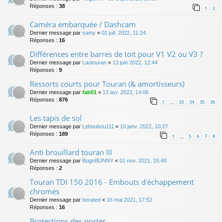
Réponses :
38
1
2
Caméra embarquée / Dashcam
Dernier message par
samy
«
01 juil. 2022, 11:24
Réponses :
16
Différences entre barres de toit pour V1 V2 ou V3 ?
Dernier message par
Lautouran
«
13 juin 2022, 12:44
Réponses :
9
Ressorts courts pour Touran (& amortisseurs)
Dernier message par
fab01
«
13 avr. 2022, 14:06
Réponses :
876
1
33
34
35
36
…
Les tapis de sol
Dernier message par
Leboubou111
«
10 janv. 2022, 10:27
Réponses :
189
1
5
6
7
8
…
Anti brouillard touran III
Dernier message par
BugsBUNNY
«
01 nov. 2021, 15:40
Réponses :
2
Touran TDI 150 2016 - Embouts d'échappement
chromés
Dernier message par
borated
«
16 mai 2021, 17:52
Réponses :
16
Protections des portes