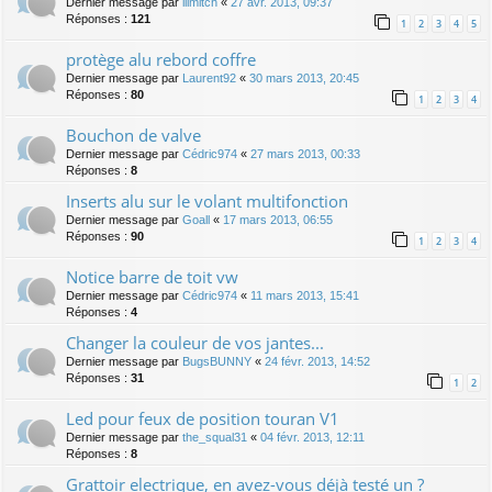
Dernier message par
lllmitch
«
27 avr. 2013, 09:37
Réponses :
121
1
2
3
4
5
protège alu rebord coffre
Dernier message par
Laurent92
«
30 mars 2013, 20:45
Réponses :
80
1
2
3
4
Bouchon de valve
Dernier message par
Cédric974
«
27 mars 2013, 00:33
Réponses :
8
Inserts alu sur le volant multifonction
Dernier message par
Goall
«
17 mars 2013, 06:55
Réponses :
90
1
2
3
4
Notice barre de toit vw
Dernier message par
Cédric974
«
11 mars 2013, 15:41
Réponses :
4
Changer la couleur de vos jantes...
Dernier message par
BugsBUNNY
«
24 févr. 2013, 14:52
Réponses :
31
1
2
Led pour feux de position touran V1
Dernier message par
the_squal31
«
04 févr. 2013, 12:11
Réponses :
8
Grattoir electrique, en avez-vous déjà testé un ?