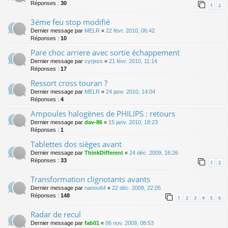
Réponses :
30
1
2
3éme feu stop modifié
Dernier message par
MELR
«
22 févr. 2010, 06:42
Réponses :
10
Pare choc arriere avec sortie échappement
Dernier message par
cyrjess
«
21 févr. 2010, 11:14
Réponses :
17
Ressort cross touran ?
Dernier message par
MELR
«
24 janv. 2010, 14:04
Réponses :
4
Ampoules halogènes de PHILIPS : retours
Dernier message par
dav-86
«
15 janv. 2010, 18:23
Réponses :
1
Tablettes dos sièges avant
Dernier message par
ThinkDifferent
«
24 déc. 2009, 16:26
Réponses :
33
1
2
Transformation clignotants avants
Dernier message par
nanou64
«
22 déc. 2009, 22:05
Réponses :
148
1
2
3
4
5
6
Radar de recul
Dernier message par
fab01
«
06 nov. 2009, 08:53