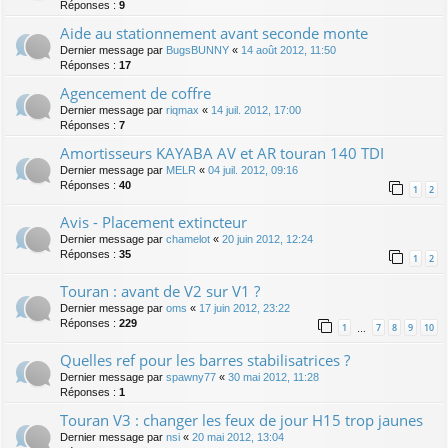
Réponses :
9
Aide au stationnement avant seconde monte
Dernier message par
BugsBUNNY
«
14 août 2012, 11:50
Réponses :
17
Agencement de coffre
Dernier message par
riqmax
«
14 juil. 2012, 17:00
Réponses :
7
Amortisseurs KAYABA AV et AR touran 140 TDI
Dernier message par
MELR
«
04 juil. 2012, 09:16
Réponses :
40
1
2
Avis - Placement extincteur
Dernier message par
chamelot
«
20 juin 2012, 12:24
Réponses :
35
1
2
Touran : avant de V2 sur V1 ?
Dernier message par
oms
«
17 juin 2012, 23:22
Réponses :
229
1
7
8
9
10
…
Quelles ref pour les barres stabilisatrices ?
Dernier message par
spawny77
«
30 mai 2012, 11:28
Réponses :
1
Touran V3 : changer les feux de jour H15 trop jaunes
Dernier message par
nsi
«
20 mai 2012, 13:04