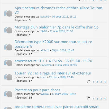
…
Ajout contours chromés cache antibrouillard Touran
V2
Dernier message par
koko59
«
04 sept. 2016, 18:12
Réponses :
3
Montage d'un plafonnier 7p dans le coffre d'un 5p
Dernier message par
Sly83
«
11 août 2016, 23:53
Réponses :
4
Décoration type K2000 sur mon touran, est ce
possible ??
Dernier message par
alicia11
«
09 juin 2016, 16:45
Réponses :
17
amortisseurs ST X 1.4 TSI AV -35-65 AR -35-70
Dernier message par
rsystema
«
19 mai 2016, 09:46
Touran V2 : éclairage led intérieur et extérieur
Dernier message par
cricri
«
29 mars 2016, 12:46
Réponses :
87
1
2
3
4
Protection pour pare-chocs
Dernier message par
twotwo
«
17 mars 2016, 10:52
Réponses :
98
1
2
3
4
probleme camera recul avec parrot asteroid smart