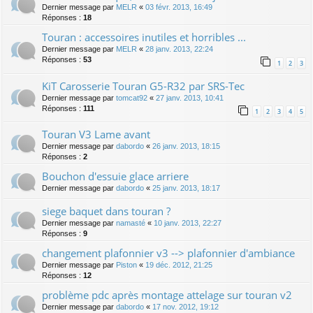
Dernier message par
MELR
«
03 févr. 2013, 16:49
Réponses :
18
Touran : accessoires inutiles et horribles ...
Dernier message par
MELR
«
28 janv. 2013, 22:24
Réponses :
53
1
2
3
KiT Carosserie Touran G5-R32 par SRS-Tec
Dernier message par
tomcat92
«
27 janv. 2013, 10:41
Réponses :
111
1
2
3
4
5
Touran V3 Lame avant
Dernier message par
dabordo
«
26 janv. 2013, 18:15
Réponses :
2
Bouchon d'essuie glace arriere
Dernier message par
dabordo
«
25 janv. 2013, 18:17
siege baquet dans touran ?
Dernier message par
namasté
«
10 janv. 2013, 22:27
Réponses :
9
changement plafonnier v3 --> plafonnier d'ambiance
Dernier message par
Piston
«
19 déc. 2012, 21:25
Réponses :
12
problème pdc après montage attelage sur touran v2
Dernier message par
dabordo
«
17 nov. 2012, 19:12