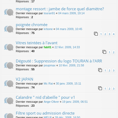
Réponses :
17
montage ressort : jambe de force quel diamètre?
Dernier message par
touran91
«
04 mars 2009, 19:14
Réponses :
2
poignée chromée
Dernier message par
krbone
«
04 mars 2009, 10:45
Réponses :
75
1
2
3
4
Vitres teintées à l'avant
Dernier message par
fab01
«
22 févr. 2009, 14:33
Réponses :
40
1
2
Dégouté : Suppression du logo TOURAN à l'ARR
Dernier message par
poupmax
«
10 févr. 2009, 21:58
Réponses :
55
1
2
3
V2 JAPAN
Dernier message par
Mc Rai
«
30 janv. 2009, 15:11
Réponses :
74
1
2
3
Calandre " nid d'abeille " pour v1
Dernier message par
Ange-Oliver
«
19 janv. 2009, 06:51
Réponses :
23
Filtre sport ou admission directe
Dernier message par
MELR
«
28 déc. 2008, 16:50