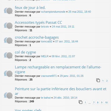
feux de jour à led.
Dernier message par
schampiondumonde
«
25 mai 2011, 18:40
Réponses :
6
Accessoites typés Passat CC
Dernier message par
briceiv
«
24 mai 2011, 19:11
Réponses :
11
crochet accroche-bagages
Dernier message par
tomcat92
«
07 avr. 2011, 16:44
Réponses :
1
col de cygne
Dernier message par
MELR
«
08 févr. 2011, 21:07
Réponses :
2
Lampe rechargeable en remplacement de l'allume-
cigare
Dernier message par
zazounet971
«
29 janv. 2011, 01:26
Réponses :
25
1
2
Peinture sur la partie inférieure des boucliers avant et
ar
Dernier message par
le bahut
«
24 déc. 2010, 18:14
Réponses :
249
1
7
8
9
10
…
Vos portes clefs