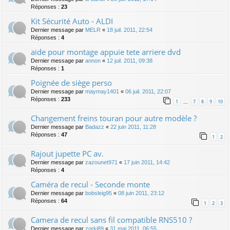
Réponses :
23
Kit Sécurité Auto - ALDI
Dernier message par
MELR
«
18 juil. 2011, 22:54
Réponses :
4
aide pour montage appuie tete arriere dvd
Dernier message par
annon
«
12 juil. 2011, 09:38
Réponses :
1
Poignée de siège perso
Dernier message par
maymay1401
«
06 juil. 2011, 22:07
Réponses :
233
1
7
8
9
10
…
Changement freins touran pour autre modèle ?
Dernier message par
Badazz
«
22 juin 2011, 11:28
Réponses :
47
1
2
Rajout jupette PC av.
Dernier message par
zazounet971
«
17 juin 2011, 14:42
Réponses :
4
Caméra de recul - Seconde monte
Dernier message par
bobsleig95
«
08 juin 2011, 23:12
Réponses :
64
1
2
3
Camera de recul sans fil compatible RNS510 ?
Dernier message par
zorki89
«
31 mai 2011, 06:55