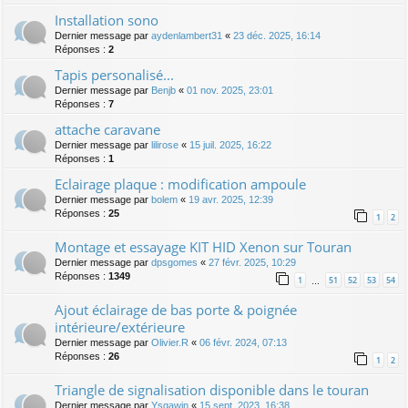
Installation sono
Dernier message par
aydenlambert31
«
23 déc. 2025, 16:14
Réponses :
2
Tapis personalisé...
Dernier message par
Benjb
«
01 nov. 2025, 23:01
Réponses :
7
attache caravane
Dernier message par
lilirose
«
15 juil. 2025, 16:22
Réponses :
1
Eclairage plaque : modification ampoule
Dernier message par
bolem
«
19 avr. 2025, 12:39
Réponses :
25
1
2
Montage et essayage KIT HID Xenon sur Touran
Dernier message par
dpsgomes
«
27 févr. 2025, 10:29
Réponses :
1349
1
51
52
53
54
…
Ajout éclairage de bas porte & poignée
intérieure/extérieure
Dernier message par
Olivier.R
«
06 févr. 2024, 07:13
Réponses :
26
1
2
Triangle de signalisation disponible dans le touran
Dernier message par
Ysgawin
«
15 sept. 2023, 16:38