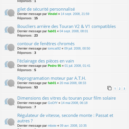
Réponses :
1
gilet de sécurité personnalisé
Dernier message par
Vindel
«
14 sept. 2008, 21:59
Réponses :
15
Boucliers arrière des Touran V2 & V1 compatibles
Dernier message par
fab01
«
04 sept. 2008, 08:01
Réponses :
23
contour de fenêtres chromés
Dernier message par
tomcat92
«
09 juil. 2008, 00:50
Réponses :
3
l'éclairage des pièces en vain
Dernier message par
Pedro 95
«
01 juil. 2008, 01:41
Réponses :
5
Reprogramation moteur par A.T.H.
Dernier message par
fab01
«
20 mai 2008, 08:33
Réponses :
53
1
2
3
Dimensions des vitres du touran pour film solaire
Dernier message par
GoOfY
«
14 mai 2008, 06:18
Réponses :
7
Régulateur de vitesse, seconde monte : Passat et
autres ?
Dernier message par
mbote
«
09 avr. 2008, 10:35