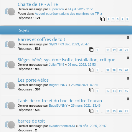
Charte de TP - A lire
Dernier message par
supercook
«
14 juil. 2025, 21:25
Posté dans
Accueil et présentations des membres de TP :)
Réponses :
121
1
2
3
4
5
Sujets
Barres et coffres de toit
Dernier message par
Sly83
«
03 déc. 2023, 20:47
Réponses :
516
1
18
19
20
21
…
Sièges bébé, système Isofix, installation, critique...
Dernier message par
Julien7845
«
03 nov. 2022, 19:53
Réponses :
995
1
37
38
39
40
…
Les porte-vélos
Dernier message par
BugsBUNNY
«
25 mai 2021, 07:35
Réponses :
364
1
12
13
14
15
…
Tapis de coffre et du bac de coffre Touran
Dernier message par
BugsBUNNY
«
25 mars 2021, 13:48
Réponses :
506
1
18
19
20
21
…
barres de toit
Dernier message par
evacharbonnier33
«
29 déc. 2025, 20:47
Réponses :
2