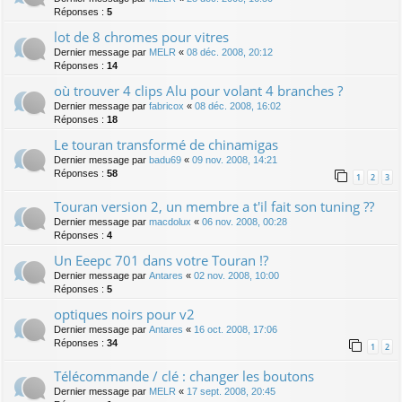
Réponses :
5
lot de 8 chromes pour vitres
Dernier message par
MELR
«
08 déc. 2008, 20:12
Réponses :
14
où trouver 4 clips Alu pour volant 4 branches ?
Dernier message par
fabricox
«
08 déc. 2008, 16:02
Réponses :
18
Le touran transformé de chinamigas
Dernier message par
badu69
«
09 nov. 2008, 14:21
Réponses :
58
1
2
3
Touran version 2, un membre a t'il fait son tuning ??
Dernier message par
macdolux
«
06 nov. 2008, 00:28
Réponses :
4
Un Eeepc 701 dans votre Touran !?
Dernier message par
Antares
«
02 nov. 2008, 10:00
Réponses :
5
optiques noirs pour v2
Dernier message par
Antares
«
16 oct. 2008, 17:06
Réponses :
34
1
2
Télécommande / clé : changer les boutons
Dernier message par
MELR
«
17 sept. 2008, 20:45