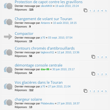
Protection de capot contre les gravillons
Dernier message par
oliveMKIII
«
19 août 2010, 23:24
Réponses :
115
1
2
3
4
5
Changement de volant sur Touran
Dernier message par
Antares
«
10 août 2010, 18:15
Réponses :
9
Compactor
Dernier message par
jr70
«
03 sept. 2010, 07:54
Réponses :
19
Contours chromés d'antibrouillards
Dernier message par
bigboss911
«
12 juil. 2010, 13:36
Réponses :
56
1
2
3
démontage console centrale
Dernier message par
dav-86
«
30 juin 2010, 23:17
Réponses :
54
1
2
3
Vos glacières dans le Touran
Dernier message par
jr70
«
27 juin 2010, 21:04
Réponses :
112
1
2
3
4
5
chargeur solaire
Dernier message par
Pidabeuliou
«
27 juin 2010, 18:37
Réponses :
13