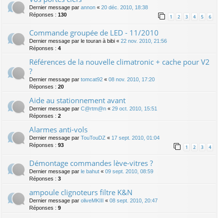
Dernier message par
annon
«
20 déc. 2010, 18:38
Réponses :
130
1
2
3
4
5
6
Commande groupée de LED - 11/2010
Dernier message par
le touran à bibi
«
22 nov. 2010, 21:56
Réponses :
4
Références de la nouvelle climatronic + cache pour V2
?
Dernier message par
tomcat92
«
08 nov. 2010, 17:20
Réponses :
20
Aide au stationnement avant
Dernier message par
C@rtm@n
«
29 oct. 2010, 15:51
Réponses :
2
Alarmes anti-vols
Dernier message par
TouTouDZ
«
17 sept. 2010, 01:04
Réponses :
93
1
2
3
4
Démontage commandes lève-vitres ?
Dernier message par
le bahut
«
09 sept. 2010, 08:59
Réponses :
3
ampoule clignoteurs filtre K&N
Dernier message par
oliveMKIII
«
08 sept. 2010, 20:47
Réponses :
9