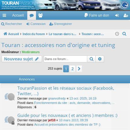
TouranPassion
Accueil
Faire un don
Le forum des propriétaires ou futurs acquéreurs du Volkswagen Touran
cc
Rechercher
or
Connexion
e
S’enregistrer
on
’e
ès
u
m
ne
nr
R
Accueil
Index du forum
Le touran dans ses versions I (V1 V2 V3) et II ...
Touran : accessoires non d'origine et tuning
e
ra
m
br
xi
eg
Touran : accessoires non d'origine et tuning
c
pi
s
es
on
ist
Modérateur :
Modérateurs
h
Rechercher
Recherche av
Nouveau sujet
de
re
e
r
r
2
1
Suivante
253 sujets
c
Annonces
h
e
TouranPassion et les réseaux sociaux (Facebook,
r
Twitter, ...)
Dernier message par
gnanvofredy
«
13 oct. 2025, 16:19
Posté dans
Fonctionnement du site : avis, demande, observations, ...
Réponses :
6
Guide pour les nouveaux ( et anciens ) membres :)
Dernier message par
jef10
«
10 mars 2013, 09:39
Posté dans
Accueil et présentations des membres de TP :)