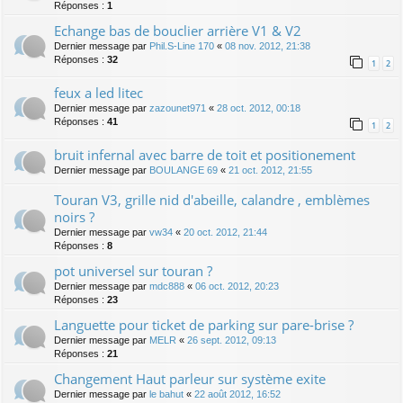
Réponses :
1
Echange bas de bouclier arrière V1 & V2
Dernier message par
Phil.S-Line 170
«
08 nov. 2012, 21:38
Réponses :
32
1
2
feux a led litec
Dernier message par
zazounet971
«
28 oct. 2012, 00:18
Réponses :
41
1
2
bruit infernal avec barre de toit et positionement
Dernier message par
BOULANGE 69
«
21 oct. 2012, 21:55
Touran V3, grille nid d'abeille, calandre , emblèmes
noirs ?
Dernier message par
vw34
«
20 oct. 2012, 21:44
Réponses :
8
pot universel sur touran ?
Dernier message par
mdc888
«
06 oct. 2012, 20:23
Réponses :
23
Languette pour ticket de parking sur pare-brise ?
Dernier message par
MELR
«
26 sept. 2012, 09:13
Réponses :
21
Changement Haut parleur sur système exite
Dernier message par
le bahut
«
22 août 2012, 16:52