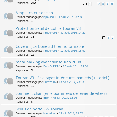
Réponses :
242
1
7
8
9
10
…
Amplificateur de son
Dernier message par
lepoulpe
«
31 août 2014, 08:59
Réponses :
1
Protection Seuil de Coffre Touran V3
Dernier message par
Frederic91
«
30 août 2014, 14:29
Réponses :
31
1
2
Covering carbone 3d thermoformable
Dernier message par
Frederic91
«
17 août 2014, 18:59
Réponses :
19
radar parking avant sur touran 2008
Dernier message par
BugsBUNNY
«
16 août 2014, 22:50
Réponses :
3
Touran V3 : éclairages intérieures par leds ( tutoriel )
Dernier message par
Freeze16
«
13 août 2014, 23:03
Réponses :
15
comment changer le pommeau de levier de vitesss
Dernier message par
BBen
«
08 juil. 2014, 12:24
Réponses :
8
Seuils de porte VW Touran
Dernier message par
blackrider
«
29 juin 2014, 23:52