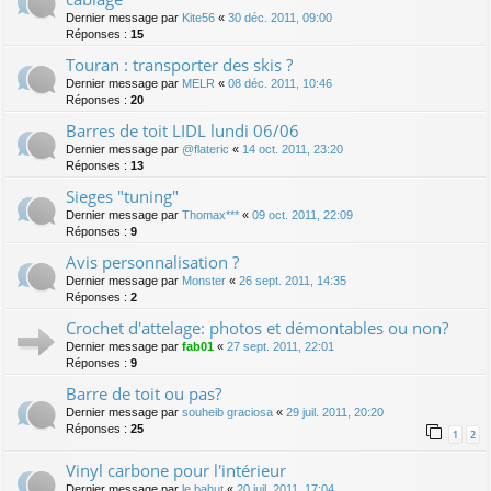
Dernier message par
Kite56
«
30 déc. 2011, 09:00
Réponses :
15
Touran : transporter des skis ?
Dernier message par
MELR
«
08 déc. 2011, 10:46
Réponses :
20
Barres de toit LIDL lundi 06/06
Dernier message par
@flateric
«
14 oct. 2011, 23:20
Réponses :
13
Sieges "tuning"
Dernier message par
Thomax***
«
09 oct. 2011, 22:09
Réponses :
9
Avis personnalisation ?
Dernier message par
Monster
«
26 sept. 2011, 14:35
Réponses :
2
Crochet d'attelage: photos et démontables ou non?
Dernier message par
fab01
«
27 sept. 2011, 22:01
Réponses :
9
Barre de toit ou pas?
Dernier message par
souheib graciosa
«
29 juil. 2011, 20:20
Réponses :
25
1
2
Vinyl carbone pour l'intérieur
Dernier message par
le bahut
«
20 juil. 2011, 17:04