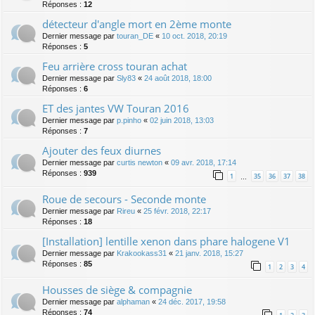
Réponses :
12
détecteur d'angle mort en 2ème monte
Dernier message par
touran_DE
«
10 oct. 2018, 20:19
Réponses :
5
Feu arrière cross touran achat
Dernier message par
Sly83
«
24 août 2018, 18:00
Réponses :
6
ET des jantes VW Touran 2016
Dernier message par
p.pinho
«
02 juin 2018, 13:03
Réponses :
7
Ajouter des feux diurnes
Dernier message par
curtis newton
«
09 avr. 2018, 17:14
Réponses :
939
1
35
36
37
38
…
Roue de secours - Seconde monte
Dernier message par
Rireu
«
25 févr. 2018, 22:17
Réponses :
18
[Installation] lentille xenon dans phare halogene V1
Dernier message par
Krakookass31
«
21 janv. 2018, 15:27
Réponses :
85
1
2
3
4
Housses de siège & compagnie
Dernier message par
alphaman
«
24 déc. 2017, 19:58
Réponses :
74