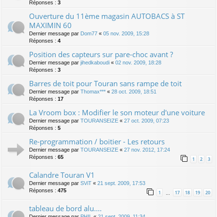
Réponses :
3
Ouverture du 11ème magasin AUTOBACS à ST
MAXIMIN 60
Dernier message par
Dom77
«
05 nov. 2009, 15:28
Réponses :
4
Position des capteurs sur pare-choc avant ?
Dernier message par
jihedkaboudi
«
02 nov. 2009, 18:28
Réponses :
3
Barres de toit pour Touran sans rampe de toit
Dernier message par
Thomax***
«
28 oct. 2009, 18:51
Réponses :
17
La Vroom box : Modifier le son moteur d'une voiture
Dernier message par
TOURANSEIZE
«
27 oct. 2009, 07:23
Réponses :
5
Re-programmation / boitier - Les retours
Dernier message par
TOURANSEIZE
«
27 nov. 2012, 17:24
Réponses :
65
1
2
3
Calandre Touran V1
Dernier message par
SViT
«
21 sept. 2009, 17:53
Réponses :
475
1
17
18
19
20
…
tableau de bord alu....
Dernier message par
PHIL
«
21 sept. 2009, 11:34