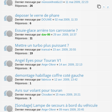
Dernier message par
monoskifreddu13
«
11 mai 2009, 22:23
Réponses :
26
1
2
deposer le verre de phare
Dernier message par
DOUME
«
02 mai 2009, 11:33
Réponses :
6
Essuie-glace arrière ton carrosserie ?
Dernier message par
dav-86
«
29 avr. 2009, 10:37
Réponses :
11
Mettre un turbo plus puissant ?
Dernier message par
transal
«
23 avr. 2009, 20:55
Réponses :
19
Angel Eyes pour Touran V1
Dernier message par
Ange-Oliver
«
14 avr. 2009, 22:13
Réponses :
6
demontage habillage coffre coté gauche
Dernier message par
fabricox
«
12 avr. 2009, 13:42
Réponses :
1
Avis sur volant pour touran
Dernier message par
Ckoullavi
«
15 mars 2009, 20:21
Réponses :
5
[Sondage] Lampe de secours à bord du véhicule
Dernier message par
Ange-Oliver
«
09 mars 2009, 20:45