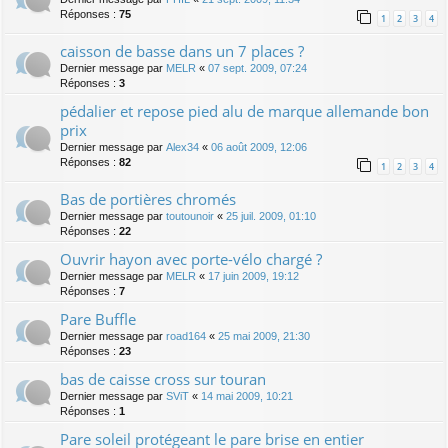
Réponses :
75
1
2
3
4
caisson de basse dans un 7 places ?
Dernier message par
MELR
«
07 sept. 2009, 07:24
Réponses :
3
pédalier et repose pied alu de marque allemande bon
prix
Dernier message par
Alex34
«
06 août 2009, 12:06
Réponses :
82
1
2
3
4
Bas de portières chromés
Dernier message par
toutounoir
«
25 juil. 2009, 01:10
Réponses :
22
Ouvrir hayon avec porte-vélo chargé ?
Dernier message par
MELR
«
17 juin 2009, 19:12
Réponses :
7
Pare Buffle
Dernier message par
road164
«
25 mai 2009, 21:30
Réponses :
23
bas de caisse cross sur touran
Dernier message par
SViT
«
14 mai 2009, 10:21
Réponses :
1
Pare soleil protégeant le pare brise en entier