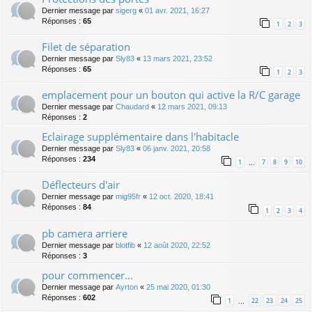
Dernier message par
sigerg
«
01 avr. 2021, 16:27
Réponses :
65
1
2
3
Filet de séparation
Dernier message par
Sly83
«
13 mars 2021, 23:52
Réponses :
65
1
2
3
emplacement pour un bouton qui active la R/C garage
Dernier message par
Chaudard
«
12 mars 2021, 09:13
Réponses :
2
Eclairage supplémentaire dans l'habitacle
Dernier message par
Sly83
«
06 janv. 2021, 20:58
Réponses :
234
1
7
8
9
10
…
Déflecteurs d'air
Dernier message par
mig95fr
«
12 oct. 2020, 18:41
Réponses :
84
1
2
3
4
pb camera arriere
Dernier message par
blotfib
«
12 août 2020, 22:52
Réponses :
3
pour commencer...
Dernier message par
Ayrton
«
25 mai 2020, 01:30
Réponses :
602
1
22
23
24
25
…