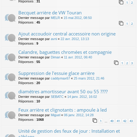
Réponses :
31
1
2
Becquet arrière de VW Touran
Dernier message par
MELR
«
15 mai 2012, 08:50
Réponses :
45
1
2
Ajout accoudoir central accessoire non origine
Dernier message par
avni
«
22 avr. 2012, 13:13
Réponses :
9
Calandre, baguettes chromées et compagnie
Dernier message par
Diman
«
11 avr. 2012, 06:40
Réponses :
55
1
2
3
Suppression de l'essuie glace arrière
Dernier message par
caddymax67
«
25 mars 2012, 21:46
Réponses :
20
diamétres amortisseur avant 50 ou 55 ????
Dernier message par
SEBATC
«
14 janv. 2012, 16:02
Réponses :
10
Feux arrière et clignotants : ampoule à led
Dernier message par
Miguel
«
06 janv. 2012, 14:28
Réponses :
1068
1
40
41
42
43
…
Unité de gestion des feux de jour : Installation et
câblage