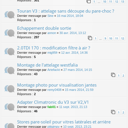
Réponses :
301
1
10
11
12
13
…
Touran V3 : attelage sans découpe du pare-choc ?
Dernier message par
Sine
«
16 mai 2014, 18:04
Réponses :
1
Echappement double sortie
Dernier message par
annon
«
30 avr. 2014, 13:12
Réponses :
297
1
9
10
11
12
…
2.0TDI 170 : modification filtre à air ?
Dernier message par
mig95fr
«
12 avr. 2014, 14:36
Réponses :
5
Montage de l'attelage westfalia
Dernier message par
Artefackt
«
27 mars 2014, 14:15
Réponses :
43
1
2
Montage photo pour visualisation jantes
Dernier message par
remy0408
«
15 mars 2014, 21:59
Réponses :
2
Adapter Climatronic du V3 sur V2,V1
Dernier message par
fab01
«
11 sept. 2013, 21:13
Réponses :
46
1
2
Stores pare-soleil pour vitres latérales et arrière
Dernier message par
ptitgimpy
«
10 sept. 2013, 23:21