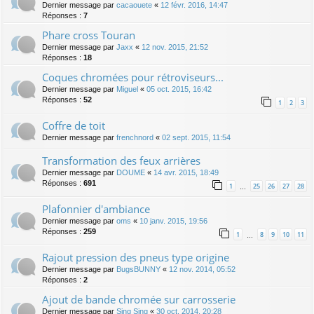
Dernier message par
cacaouete
«
12 févr. 2016, 14:47
Réponses :
7
Phare cross Touran
Dernier message par
Jaxx
«
12 nov. 2015, 21:52
Réponses :
18
Coques chromées pour rétroviseurs...
Dernier message par
Miguel
«
05 oct. 2015, 16:42
Réponses :
52
1
2
3
Coffre de toit
Dernier message par
frenchnord
«
02 sept. 2015, 11:54
Transformation des feux arrières
Dernier message par
DOUME
«
14 avr. 2015, 18:49
Réponses :
691
1
25
26
27
28
…
Plafonnier d'ambiance
Dernier message par
oms
«
10 janv. 2015, 19:56
Réponses :
259
1
8
9
10
11
…
Rajout pression des pneus type origine
Dernier message par
BugsBUNNY
«
12 nov. 2014, 05:52
Réponses :
2
Ajout de bande chromée sur carrosserie
Dernier message par
Sing Sing
«
30 oct. 2014, 20:28