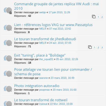
Commande groupée de jantes replica VW Audi : mai
2010
Dernier message par
webjo
«
17 juin 2010, 11:26
Réponses :
42
1
2
Lien : références logos VAG sur www.Passatplus
Dernier message par
MELR
«
07 mai 2010, 13:42
Réponses :
8
Le touran transformé de jihedkaboudi
Dernier message par
MELR
«
24 avr. 2010, 07:05
Réponses :
71
1
2
3
Exit "tuning", place à "Bolidage"
Dernier message par
the_squal31
«
05 avr. 2010, 22:26
Réponses :
18
Pose attelage vw touran lien pour commander /
schema de pose
Dernier message par
warone
«
23 mars 2010, 16:49
Photo intégration autoradio
Dernier message par
poupmax
«
20 mars 2010, 01:00
Réponses :
1
Le touran transformé de rottweil
Dernier message par
transal
«
22 févr. 2010, 15:00