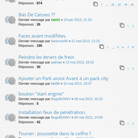
Réponses :
874
1
32
33
34
35
…
Bas De Caisses ??
Dernier message par
fab01
«
18 juin 2013, 11:19
Réponses :
26
1
2
Faces avant modifiées.
Dernier message par
fastzone95
«
21 mai 2013, 12:15
Réponses :
195
1
5
6
7
8
…
Peindre les étriers de frein
Dernier message par
palmae
«
13 mai 2013, 16:52
Réponses :
30
1
2
Ajouter un Park assist Avant à un pack city
Dernier message par
blotfib
«
10 mai 2013, 18:57
bouton "start engine"
Dernier message par
BugsBUNNY
«
09 mai 2013, 16:23
Réponses :
5
Installation feux de pénétration.
Dernier message par
BugsBUNNY
«
09 mai 2013, 14:09
Réponses :
42
1
2
Touran : poussette dans le coffre ?