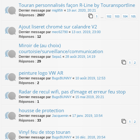
Touran personnalisés façon R-Line by Touransportline
Dernier message par
mig95fr
«
19 avr. 2020, 20:21
Réponses :
2607
1
102
103
104
105
…
Ajout liseret chromé sur calandre V2
Dernier message par
mec62790
«
13 oct. 2019, 23:00
Réponses :
12
Miroir de (au choix)
courtoisie/surveillance/communication
Dernier message par
Sepa1
«
28 août 2019, 14:19
Réponses :
29
1
2
peinture logo VW AR
Dernier message par
BugsBUNNY
«
10 août 2019, 12:53
Réponses :
2
Radar de recul wifi, pas d'image et erreur feu stop
Dernier message par
BugsBUNNY
«
15 mai 2019, 20:21
Réponses :
1
housse de protection
Dernier message par
Jacquemin
«
17 janv. 2019, 10:54
Réponses :
33
1
2
Vinyl feu de stop touran
Dernier message par
BugsBUNNY
«
16 déc. 2018, 20:54