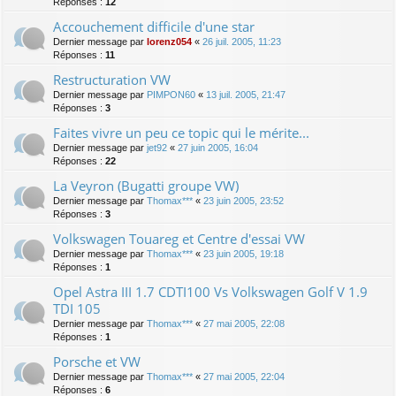
Réponses :
12
Accouchement difficile d'une star
Dernier message par
lorenz054
«
26 juil. 2005, 11:23
Réponses :
11
Restructuration VW
Dernier message par
PIMPON60
«
13 juil. 2005, 21:47
Réponses :
3
Faites vivre un peu ce topic qui le mérite...
Dernier message par
jet92
«
27 juin 2005, 16:04
Réponses :
22
La Veyron (Bugatti groupe VW)
Dernier message par
Thomax***
«
23 juin 2005, 23:52
Réponses :
3
Volkswagen Touareg et Centre d'essai VW
Dernier message par
Thomax***
«
23 juin 2005, 19:18
Réponses :
1
Opel Astra III 1.7 CDTI100 Vs Volkswagen Golf V 1.9
TDI 105
Dernier message par
Thomax***
«
27 mai 2005, 22:08
Réponses :
1
Porsche et VW
Dernier message par
Thomax***
«
27 mai 2005, 22:04
Réponses :
6