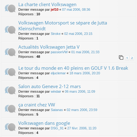
La charte client Volkswagen
Dernier message par
jef10
«
07 mai 2006, 08:36
Réponses :
10
Volkswagen Motorsport se sépare de Jutta
Kleinschmidt
Dernier message par
Stroke
«
02 mai 2006, 23:15
Réponses :
1
Actualités Volkswagen Jetta V
Dernier message par
passionVW
«
01 mai 2006, 21:33
Réponses :
48
1
2
Le tour du monde en 40 pleins en GOLF V 1.6 Break
Dernier message par
eljuclemar
«
18 mars 2006, 20:20
Réponses :
4
Salon auto Geneve 2-12 mars
Dernier message par
windair
«
06 mars 2006, 11:09
Réponses :
11
ça craint chez VW
Dernier message par
Satanas
«
02 mars 2006, 23:59
Réponses :
5
Volkswagen dans google
Dernier message par
DSG_91
«
27 févr. 2006, 11:20
Réponses :
4