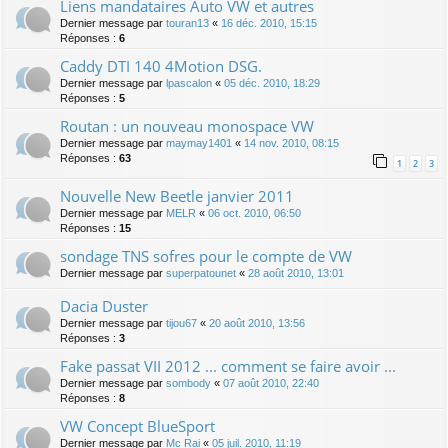
Liens mandataires Auto VW et autres
Dernier message par
touran13
«
16 déc. 2010, 15:15
Réponses :
6
Caddy DTI 140 4Motion DSG.
Dernier message par
lpascalon
«
05 déc. 2010, 18:29
Réponses :
5
Routan : un nouveau monospace VW
Dernier message par
maymay1401
«
14 nov. 2010, 08:15
Réponses :
63
1
2
3
Nouvelle New Beetle janvier 2011
Dernier message par
MELR
«
06 oct. 2010, 06:50
Réponses :
15
sondage TNS sofres pour le compte de VW
Dernier message par
superpatounet
«
28 août 2010, 13:01
Dacia Duster
Dernier message par
tijou67
«
20 août 2010, 13:56
Réponses :
3
Fake passat VII 2012 ... comment se faire avoir ...
Dernier message par
sombody
«
07 août 2010, 22:40
Réponses :
8
VW Concept BlueSport
Dernier message par
Mc Rai
«
05 juil. 2010, 11:19