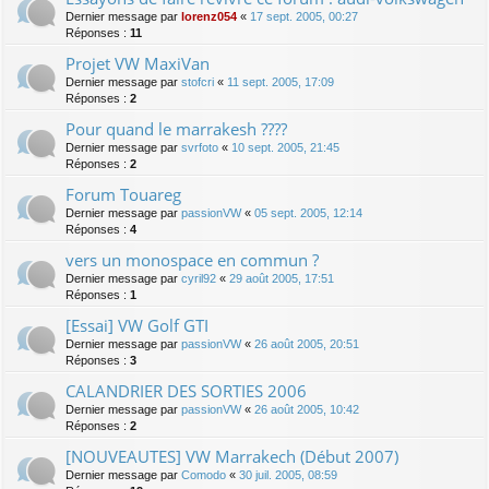
Dernier message par
lorenz054
«
17 sept. 2005, 00:27
Réponses :
11
Projet VW MaxiVan
Dernier message par
stofcri
«
11 sept. 2005, 17:09
Réponses :
2
Pour quand le marrakesh ????
Dernier message par
svrfoto
«
10 sept. 2005, 21:45
Réponses :
2
Forum Touareg
Dernier message par
passionVW
«
05 sept. 2005, 12:14
Réponses :
4
vers un monospace en commun ?
Dernier message par
cyril92
«
29 août 2005, 17:51
Réponses :
1
[Essai] VW Golf GTI
Dernier message par
passionVW
«
26 août 2005, 20:51
Réponses :
3
CALANDRIER DES SORTIES 2006
Dernier message par
passionVW
«
26 août 2005, 10:42
Réponses :
2
[NOUVEAUTES] VW Marrakech (Début 2007)
Dernier message par
Comodo
«
30 juil. 2005, 08:59