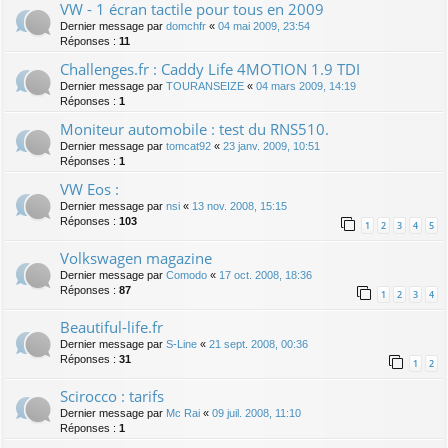
VW - 1 écran tactile pour tous en 2009
Dernier message par
domchfr
«
04 mai 2009, 23:54
Réponses :
11
Challenges.fr : Caddy Life 4MOTION 1.9 TDI
Dernier message par
TOURANSEIZE
«
04 mars 2009, 14:19
Réponses :
1
Moniteur automobile : test du RNS510.
Dernier message par
tomcat92
«
23 janv. 2009, 10:51
Réponses :
1
VW Eos :
Dernier message par
nsi
«
13 nov. 2008, 15:15
Réponses :
103
1
2
3
4
5
Volkswagen magazine
Dernier message par
Comodo
«
17 oct. 2008, 18:36
Réponses :
87
1
2
3
4
Beautiful-life.fr
Dernier message par
S-Line
«
21 sept. 2008, 00:36
Réponses :
31
1
2
Scirocco : tarifs
Dernier message par
Mc Rai
«
09 juil. 2008, 11:10
Réponses :
1