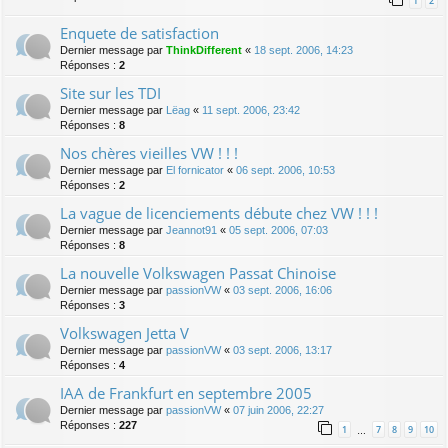
1
2
Enquete de satisfaction
Dernier message par
ThinkDifferent
«
18 sept. 2006, 14:23
Réponses :
2
Site sur les TDI
Dernier message par
Lëag
«
11 sept. 2006, 23:42
Réponses :
8
Nos chères vieilles VW ! ! !
Dernier message par
El fornicator
«
06 sept. 2006, 10:53
Réponses :
2
La vague de licenciements débute chez VW ! ! !
Dernier message par
Jeannot91
«
05 sept. 2006, 07:03
Réponses :
8
La nouvelle Volkswagen Passat Chinoise
Dernier message par
passionVW
«
03 sept. 2006, 16:06
Réponses :
3
Volkswagen Jetta V
Dernier message par
passionVW
«
03 sept. 2006, 13:17
Réponses :
4
IAA de Frankfurt en septembre 2005
Dernier message par
passionVW
«
07 juin 2006, 22:27
Réponses :
227
1
7
8
9
10
…