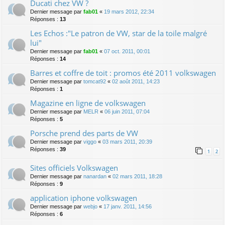
Ducati chez VW ?
Dernier message par
fab01
«
19 mars 2012, 22:34
Réponses :
13
Les Echos :"Le patron de VW, star de la toile malgré
lui"
Dernier message par
fab01
«
07 oct. 2011, 00:01
Réponses :
14
Barres et coffre de toit : promos été 2011 volkswagen
Dernier message par
tomcat92
«
02 août 2011, 14:23
Réponses :
1
Magazine en ligne de volkswagen
Dernier message par
MELR
«
06 juin 2011, 07:04
Réponses :
5
Porsche prend des parts de VW
Dernier message par
viggo
«
03 mars 2011, 20:39
Réponses :
39
1
2
Sites officiels Volkswagen
Dernier message par
nanardan
«
02 mars 2011, 18:28
Réponses :
9
application iphone volkswagen
Dernier message par
webjo
«
17 janv. 2011, 14:56
Réponses :
6