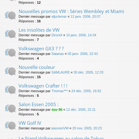
Réponses :
12
Nouvelles promos VW : Séries Wembley et Miami
Dernier message par
eljuclemar
«
12 janv. 2006, 20:07
Réponses :
16
Les insolites de VW
Dernier message par
DironiX
«
10 janv. 2006, 14:34
Réponses :
7
Volkswagen GX3 ? ? ?
Dernier message par
Satanas
«
05 janv. 2006, 22:43
Réponses :
4
Nouvelle couleur
Dernier message par
SAMLAURE
«
30 déc. 2005, 12:33
Réponses :
15
Volkswagen Crafter ! ! !
Dernier message par
Thomax***
«
24 déc. 2005, 16:52
Réponses :
5
Salon Essen 2005 :
Dernier message par
dav-86
«
12 déc. 2005, 22:11
Réponses :
5
VW Golf IV
Dernier message par
passionVW
«
29 nov. 2005, 20:23
Le Stand Volkswagen au salon de Tokyo