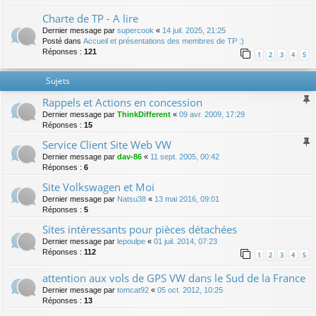
Charte de TP - A lire
Dernier message par
supercook
«
14 juil. 2025, 21:25
Posté dans
Accueil et présentations des membres de TP :)
Réponses :
121
1
2
3
4
5
Sujets
Rappels et Actions en concession
Dernier message par
ThinkDifferent
«
09 avr. 2009, 17:29
Réponses :
15
Service Client Site Web VW
Dernier message par
dav-86
«
11 sept. 2005, 00:42
Réponses :
6
Site Volkswagen et Moi
Dernier message par
Natsu38
«
13 mai 2016, 09:01
Réponses :
5
Sites intéressants pour pièces détachées
Dernier message par
lepoulpe
«
01 juil. 2014, 07:23
Réponses :
112
1
2
3
4
5
attention aux vols de GPS VW dans le Sud de la France
Dernier message par
tomcat92
«
05 oct. 2012, 10:25
Réponses :
13