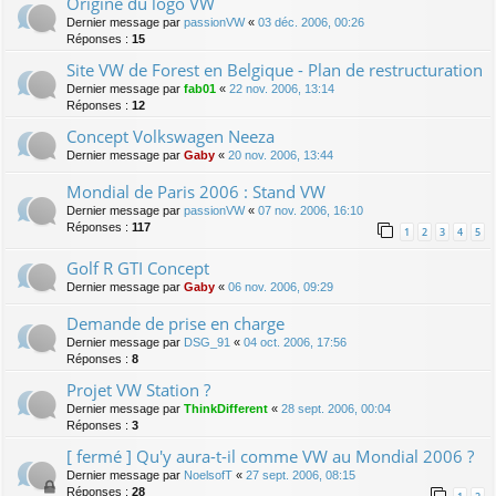
Origine du logo VW
Dernier message par
passionVW
«
03 déc. 2006, 00:26
Réponses :
15
Site VW de Forest en Belgique - Plan de restructuration
Dernier message par
fab01
«
22 nov. 2006, 13:14
Réponses :
12
Concept Volkswagen Neeza
Dernier message par
Gaby
«
20 nov. 2006, 13:44
Mondial de Paris 2006 : Stand VW
Dernier message par
passionVW
«
07 nov. 2006, 16:10
Réponses :
117
1
2
3
4
5
Golf R GTI Concept
Dernier message par
Gaby
«
06 nov. 2006, 09:29
Demande de prise en charge
Dernier message par
DSG_91
«
04 oct. 2006, 17:56
Réponses :
8
Projet VW Station ?
Dernier message par
ThinkDifferent
«
28 sept. 2006, 00:04
Réponses :
3
[ fermé ] Qu'y aura-t-il comme VW au Mondial 2006 ?
Dernier message par
NoelsofT
«
27 sept. 2006, 08:15
Réponses :
28