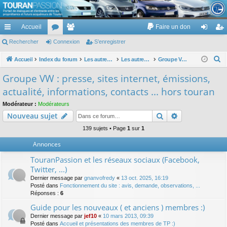
TouranPassion
Accueil
Faire un don
Le forum des propriétaires ou futurs acquéreurs du Volkswagen Touran
cc
Rechercher
or
Connexion
e
S’enregistrer
on
’e
ès
u
m
ne
nr
R
Accueil
Index du forum
Les autres voitures et ce qui touche à la voiture
Les autres modèles du groupe VW
Groupe VW : presse, sites internet, émissions, actualité, informations, contacts ... hors touran
e
ra
m
br
xi
eg
Groupe VW : presse, sites internet, émissions,
c
pi
s
es
on
ist
actualité, informations, contacts ... hors touran
h
de
re
e
Modérateur :
Modérateurs
Rechercher
Recherche av
Nouveau sujet
r
r
c
139 sujets • Page
1
sur
1
h
Annonces
e
TouranPassion et les réseaux sociaux (Facebook,
r
Twitter, ...)
Dernier message par
gnanvofredy
«
13 oct. 2025, 16:19
Posté dans
Fonctionnement du site : avis, demande, observations, ...
Réponses :
6
Guide pour les nouveaux ( et anciens ) membres :)
Dernier message par
jef10
«
10 mars 2013, 09:39
Posté dans
Accueil et présentations des membres de TP :)