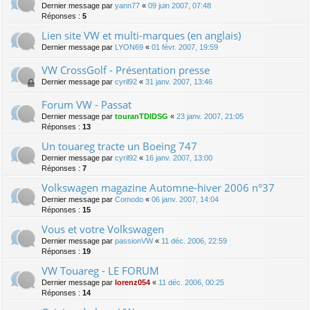
Dernier message par
yann77
«
09 juin 2007, 07:48
Réponses :
5
Lien site VW et multi-marques (en anglais)
Dernier message par
LYON69
«
01 févr. 2007, 19:59
VW CrossGolf - Présentation presse
Dernier message par
cyril92
«
31 janv. 2007, 13:46
Forum VW - Passat
Dernier message par
touranTDIDSG
«
23 janv. 2007, 21:05
Réponses :
13
Un touareg tracte un Boeing 747
Dernier message par
cyril92
«
16 janv. 2007, 13:00
Réponses :
7
Volkswagen magazine Automne-hiver 2006 n°37
Dernier message par
Comodo
«
06 janv. 2007, 14:04
Réponses :
15
Vous et votre Volkswagen
Dernier message par
passionVW
«
11 déc. 2006, 22:59
Réponses :
19
VW Touareg - LE FORUM
Dernier message par
lorenz054
«
11 déc. 2006, 00:25
Réponses :
14