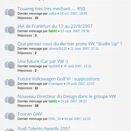
Touareg tres tres méchant .... R50.
Dernier message par
zafira
«
18 oct. 2007, 19:55
Réponses :
15
IAA de Frankfurt du 13 au 22/9/2007
Dernier message par
fab01
«
12 sept. 2007, 09:30
Réponses :
3
Que pensez-vous du dernier proto VW "Studie Up" ?
Dernier message par
uthena35120
«
11 sept. 2007, 17:11
Réponses :
2
Une future iCar par VW :)
Dernier message par
fxp2008
«
30 août 2007, 12:21
Réponses :
2
Future Volkswagen Golf VI : suppositions
Dernier message par
Chataigne
«
26 août 2007, 12:02
Réponses :
11
Nouveau Directeur du Design dans le groupe VW
Dernier message par
fab01
«
19 juil. 2007, 08:24
Réponses :
18
Touran GNV
Dernier message par
DSG_91
«
04 juil. 2007, 12:22
Audi Talents Awards 2007