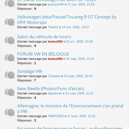
Dernier message par
passionVW
«
17 nov. 2005, 23:29
Réponses :
9
Volkswagen Jetta/Passat/Touareg R GT Concept by
HPA Motorspo
Dernier message par
Titan02
«
14 nov. 2005, 13:07
Salon du véhicule de loisirs
Dernier message par
lorenz054
«
02 oct. 2005, 23:39
Réponses :
4
FORUM VW EN BELGIQUE
Dernier message par
lorenz054
«
30 sept. 2005, 23:21
Réponses :
1
Sondage VW
Dernier message par
Chubaka
«
23 sept. 2005, 18:14
Réponses :
7
New Beetle (Photos/Fons d'écran)
Dernier message par
eljuclemar
«
22 sept. 2005, 11:27
Réponses :
4
Allemagne: le ministre de l'Environnement s'en prend
à VW
Dernier message par
PIMPON60
«
17 sept. 2005, 12:51
Réponses :
3
Essayons de faire revivre ce forum : audi-volkswagen