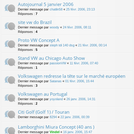
Autojournal 5 janvier 2006
Dernier message par
chatlin58
«
25 févr. 2006, 23:13
Réponses :
7
site vw do Brazil
Dernier message par
woody
«
24 févr. 2006, 08:11
Réponses :
4
Proto VW Concept A
Dernier message par
steph tdi 140 dsg
«
21 févr. 2006, 00:14
Réponses :
5
Stand VW au Chicago Auto Show
Dernier message par
passionVW
«
11 févr. 2006, 07:40
Réponses :
1
Volkswagen redresse la tête sur le marché européen
Dernier message par
Satanas
«
01 févr. 2006, 15:44
Réponses :
3
Volkswagen au Portugal
Dernier message par
yoyoland
«
26 janv. 2006, 14:31
Réponses :
2
Citi Golf (Golf 1) / Touran
Dernier message par
8294
«
22 janv. 2006, 00:39
Lamborghini Miura Concept (40 ans )
Dernier message par
Vindel
«
16 janv. 2006, 15:47