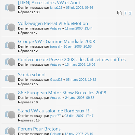
[LIEN] Accessoires VW et Audi
Dernier message par
isma125
«
05 juil. 2008, 09:56
Réponses :
30
1
2
Volkswagen Passat VI BlueMotion
Dernier message par
Antares
«
11 mai 2008, 13:44
Réponses :
7
Groupe VW - Gamme Mondiale 2008
Dernier message par
transal
«
10 avr. 2008, 20:58
Réponses :
2
Conférence de Presse 2008 : des faits et des chiffres
Dernier message par
Antares
«
13 mars 2008, 16:06
Skoda school
Dernier message par
Gaspi25
«
05 mars 2008, 19:32
Réponses :
5
86e European Motor Show Bruxelles 2008
Dernier message par
Antares
«
24 janv. 2008, 09:58
Réponses :
9
Stand VW au salon de Bordeaux ! ! !
Dernier message par
yann77
«
08 déc. 2007, 17:47
Réponses :
15
Forum Pour Bretons
Dernier message par
Celalex
«
12 nov. 2007, 23:10