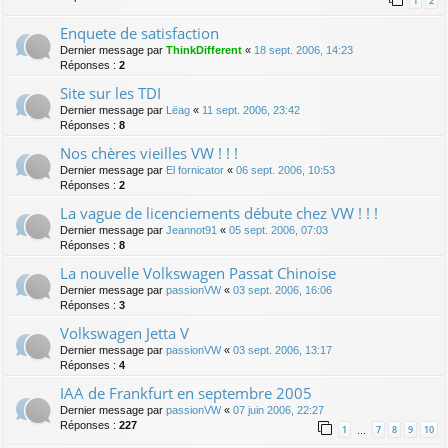
1
2
Enquete de satisfaction
Dernier message par
ThinkDifferent
«
18 sept. 2006, 14:23
Réponses :
2
Site sur les TDI
Dernier message par
Lëag
«
11 sept. 2006, 23:42
Réponses :
8
Nos chères vieilles VW ! ! !
Dernier message par
El fornicator
«
06 sept. 2006, 10:53
Réponses :
2
La vague de licenciements débute chez VW ! ! !
Dernier message par
Jeannot91
«
05 sept. 2006, 07:03
Réponses :
8
La nouvelle Volkswagen Passat Chinoise
Dernier message par
passionVW
«
03 sept. 2006, 16:06
Réponses :
3
Volkswagen Jetta V
Dernier message par
passionVW
«
03 sept. 2006, 13:17
Réponses :
4
IAA de Frankfurt en septembre 2005
Dernier message par
passionVW
«
07 juin 2006, 22:27
Réponses :
227
1
7
8
9
10
…