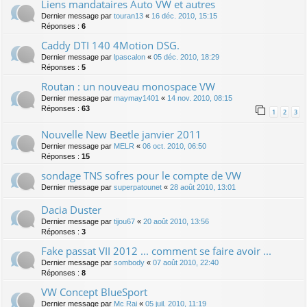
Liens mandataires Auto VW et autres
Dernier message par
touran13
«
16 déc. 2010, 15:15
Réponses :
6
Caddy DTI 140 4Motion DSG.
Dernier message par
lpascalon
«
05 déc. 2010, 18:29
Réponses :
5
Routan : un nouveau monospace VW
Dernier message par
maymay1401
«
14 nov. 2010, 08:15
Réponses :
63
1
2
3
Nouvelle New Beetle janvier 2011
Dernier message par
MELR
«
06 oct. 2010, 06:50
Réponses :
15
sondage TNS sofres pour le compte de VW
Dernier message par
superpatounet
«
28 août 2010, 13:01
Dacia Duster
Dernier message par
tijou67
«
20 août 2010, 13:56
Réponses :
3
Fake passat VII 2012 ... comment se faire avoir ...
Dernier message par
sombody
«
07 août 2010, 22:40
Réponses :
8
VW Concept BlueSport
Dernier message par
Mc Rai
«
05 juil. 2010, 11:19