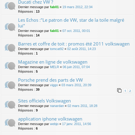
Ducati chez VW ?
Dernier message par
fab01
«
19 mars 2012, 22:34
Réponses :
13
Les Echos :"Le patron de VW, star de la toile malgré
lui"
Dernier message par
fab01
«
07 oct. 2011, 00:01
Réponses :
14
Barres et coffre de toit : promos été 2011 volkswagen
Dernier message par
tomcat92
«
02 août 2011, 14:23
Réponses :
1
Magazine en ligne de volkswagen
Dernier message par
MELR
«
06 juin 2011, 07:04
Réponses :
5
Porsche prend des parts de VW
Dernier message par
viggo
«
03 mars 2011, 20:39
Réponses :
39
1
2
Sites officiels Volkswagen
Dernier message par
nanardan
«
02 mars 2011, 18:28
Réponses :
9
application iphone volkswagen
Dernier message par
webjo
«
17 janv. 2011, 14:56
Réponses :
6