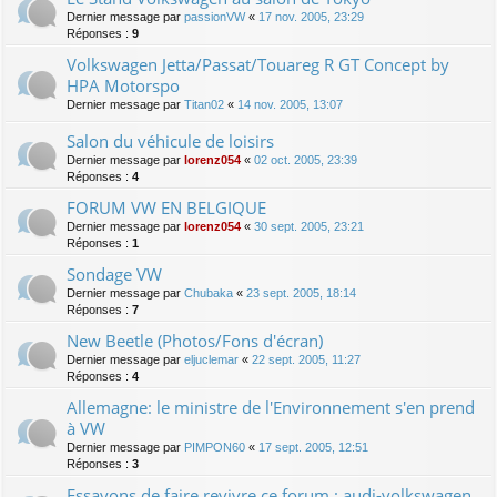
Dernier message par
passionVW
«
17 nov. 2005, 23:29
Réponses :
9
Volkswagen Jetta/Passat/Touareg R GT Concept by
HPA Motorspo
Dernier message par
Titan02
«
14 nov. 2005, 13:07
Salon du véhicule de loisirs
Dernier message par
lorenz054
«
02 oct. 2005, 23:39
Réponses :
4
FORUM VW EN BELGIQUE
Dernier message par
lorenz054
«
30 sept. 2005, 23:21
Réponses :
1
Sondage VW
Dernier message par
Chubaka
«
23 sept. 2005, 18:14
Réponses :
7
New Beetle (Photos/Fons d'écran)
Dernier message par
eljuclemar
«
22 sept. 2005, 11:27
Réponses :
4
Allemagne: le ministre de l'Environnement s'en prend
à VW
Dernier message par
PIMPON60
«
17 sept. 2005, 12:51
Réponses :
3
Essayons de faire revivre ce forum : audi-volkswagen