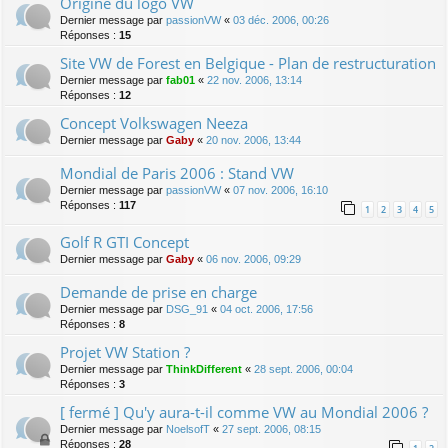
Origine du logo VW
Dernier message par
passionVW
«
03 déc. 2006, 00:26
Réponses :
15
Site VW de Forest en Belgique - Plan de restructuration
Dernier message par
fab01
«
22 nov. 2006, 13:14
Réponses :
12
Concept Volkswagen Neeza
Dernier message par
Gaby
«
20 nov. 2006, 13:44
Mondial de Paris 2006 : Stand VW
Dernier message par
passionVW
«
07 nov. 2006, 16:10
Réponses :
117
1
2
3
4
5
Golf R GTI Concept
Dernier message par
Gaby
«
06 nov. 2006, 09:29
Demande de prise en charge
Dernier message par
DSG_91
«
04 oct. 2006, 17:56
Réponses :
8
Projet VW Station ?
Dernier message par
ThinkDifferent
«
28 sept. 2006, 00:04
Réponses :
3
[ fermé ] Qu'y aura-t-il comme VW au Mondial 2006 ?
Dernier message par
NoelsofT
«
27 sept. 2006, 08:15
Réponses :
28