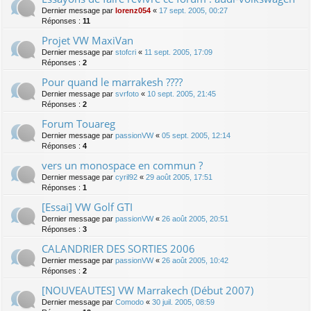
Dernier message par
lorenz054
«
17 sept. 2005, 00:27
Réponses :
11
Projet VW MaxiVan
Dernier message par
stofcri
«
11 sept. 2005, 17:09
Réponses :
2
Pour quand le marrakesh ????
Dernier message par
svrfoto
«
10 sept. 2005, 21:45
Réponses :
2
Forum Touareg
Dernier message par
passionVW
«
05 sept. 2005, 12:14
Réponses :
4
vers un monospace en commun ?
Dernier message par
cyril92
«
29 août 2005, 17:51
Réponses :
1
[Essai] VW Golf GTI
Dernier message par
passionVW
«
26 août 2005, 20:51
Réponses :
3
CALANDRIER DES SORTIES 2006
Dernier message par
passionVW
«
26 août 2005, 10:42
Réponses :
2
[NOUVEAUTES] VW Marrakech (Début 2007)
Dernier message par
Comodo
«
30 juil. 2005, 08:59