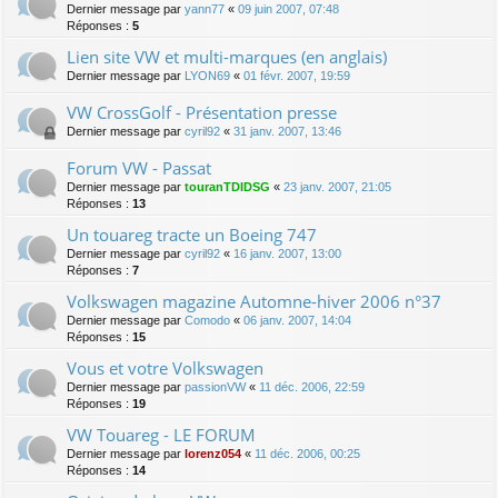
Dernier message par
yann77
«
09 juin 2007, 07:48
Réponses :
5
Lien site VW et multi-marques (en anglais)
Dernier message par
LYON69
«
01 févr. 2007, 19:59
VW CrossGolf - Présentation presse
Dernier message par
cyril92
«
31 janv. 2007, 13:46
Forum VW - Passat
Dernier message par
touranTDIDSG
«
23 janv. 2007, 21:05
Réponses :
13
Un touareg tracte un Boeing 747
Dernier message par
cyril92
«
16 janv. 2007, 13:00
Réponses :
7
Volkswagen magazine Automne-hiver 2006 n°37
Dernier message par
Comodo
«
06 janv. 2007, 14:04
Réponses :
15
Vous et votre Volkswagen
Dernier message par
passionVW
«
11 déc. 2006, 22:59
Réponses :
19
VW Touareg - LE FORUM
Dernier message par
lorenz054
«
11 déc. 2006, 00:25
Réponses :
14