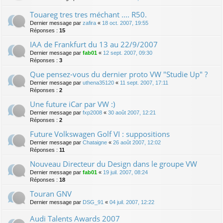
Touareg tres tres méchant .... R50.
Dernier message par
zafira
«
18 oct. 2007, 19:55
Réponses :
15
IAA de Frankfurt du 13 au 22/9/2007
Dernier message par
fab01
«
12 sept. 2007, 09:30
Réponses :
3
Que pensez-vous du dernier proto VW "Studie Up" ?
Dernier message par
uthena35120
«
11 sept. 2007, 17:11
Réponses :
2
Une future iCar par VW :)
Dernier message par
fxp2008
«
30 août 2007, 12:21
Réponses :
2
Future Volkswagen Golf VI : suppositions
Dernier message par
Chataigne
«
26 août 2007, 12:02
Réponses :
11
Nouveau Directeur du Design dans le groupe VW
Dernier message par
fab01
«
19 juil. 2007, 08:24
Réponses :
18
Touran GNV
Dernier message par
DSG_91
«
04 juil. 2007, 12:22
Audi Talents Awards 2007