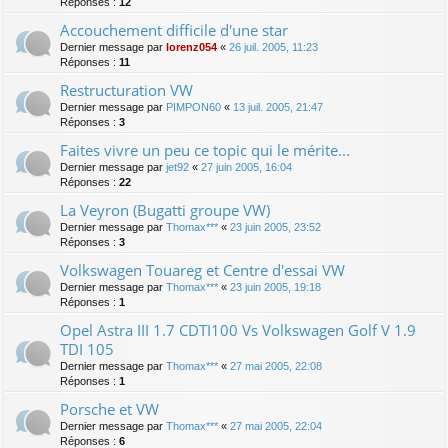
Réponses :
12
Accouchement difficile d'une star
Dernier message par
lorenz054
«
26 juil. 2005, 11:23
Réponses :
11
Restructuration VW
Dernier message par
PIMPON60
«
13 juil. 2005, 21:47
Réponses :
3
Faites vivre un peu ce topic qui le mérite...
Dernier message par
jet92
«
27 juin 2005, 16:04
Réponses :
22
La Veyron (Bugatti groupe VW)
Dernier message par
Thomax***
«
23 juin 2005, 23:52
Réponses :
3
Volkswagen Touareg et Centre d'essai VW
Dernier message par
Thomax***
«
23 juin 2005, 19:18
Réponses :
1
Opel Astra III 1.7 CDTI100 Vs Volkswagen Golf V 1.9
TDI 105
Dernier message par
Thomax***
«
27 mai 2005, 22:08
Réponses :
1
Porsche et VW
Dernier message par
Thomax***
«
27 mai 2005, 22:04
Réponses :
6