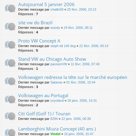
Autojournal 5 janvier 2006
Dernier message par
chatlin58
«
25 févr. 2006, 23:13
Réponses :
7
site vw do Brazil
Dernier message par
woody
«
24 févr. 2006, 08:11
Réponses :
4
Proto VW Concept A
Dernier message par
steph tdi 140 dsg
«
21 févr. 2006, 00:14
Réponses :
5
Stand VW au Chicago Auto Show
Dernier message par
passionVW
«
11 févr. 2006, 07:40
Réponses :
1
Volkswagen redresse la tête sur le marché européen
Dernier message par
Satanas
«
01 févr. 2006, 15:44
Réponses :
3
Volkswagen au Portugal
Dernier message par
yoyoland
«
26 janv. 2006, 14:31
Réponses :
2
Citi Golf (Golf 1) / Touran
Dernier message par
8294
«
22 janv. 2006, 00:39
Lamborghini Miura Concept (40 ans )
Dernier message par
Vindel
«
16 janv. 2006, 15:47