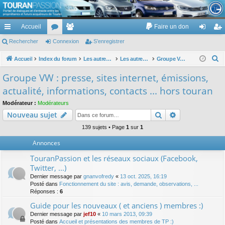
TouranPassion
Accueil
Faire un don
Le forum des propriétaires ou futurs acquéreurs du Volkswagen Touran
cc
Rechercher
or
Connexion
e
S’enregistrer
on
’e
ès
u
m
ne
nr
R
Accueil
Index du forum
Les autres voitures et ce qui touche à la voiture
Les autres modèles du groupe VW
Groupe VW : presse, sites internet, émissions, actualité, informations, contacts ... hors touran
e
ra
m
br
xi
eg
Groupe VW : presse, sites internet, émissions,
c
pi
s
es
on
ist
actualité, informations, contacts ... hors touran
h
de
re
e
Modérateur :
Modérateurs
Rechercher
Recherche av
Nouveau sujet
r
r
c
139 sujets • Page
1
sur
1
h
Annonces
e
TouranPassion et les réseaux sociaux (Facebook,
r
Twitter, ...)
Dernier message par
gnanvofredy
«
13 oct. 2025, 16:19
Posté dans
Fonctionnement du site : avis, demande, observations, ...
Réponses :
6
Guide pour les nouveaux ( et anciens ) membres :)
Dernier message par
jef10
«
10 mars 2013, 09:39
Posté dans
Accueil et présentations des membres de TP :)