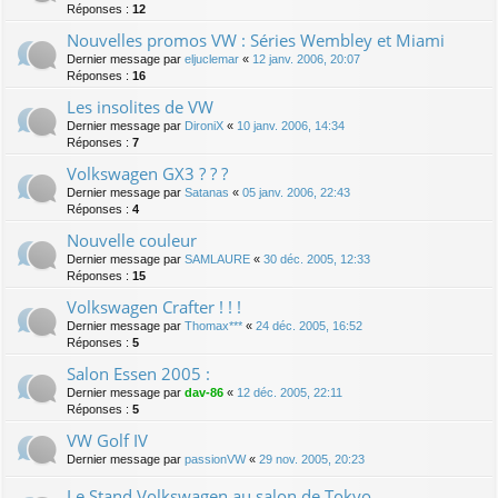
Réponses :
12
Nouvelles promos VW : Séries Wembley et Miami
Dernier message par
eljuclemar
«
12 janv. 2006, 20:07
Réponses :
16
Les insolites de VW
Dernier message par
DironiX
«
10 janv. 2006, 14:34
Réponses :
7
Volkswagen GX3 ? ? ?
Dernier message par
Satanas
«
05 janv. 2006, 22:43
Réponses :
4
Nouvelle couleur
Dernier message par
SAMLAURE
«
30 déc. 2005, 12:33
Réponses :
15
Volkswagen Crafter ! ! !
Dernier message par
Thomax***
«
24 déc. 2005, 16:52
Réponses :
5
Salon Essen 2005 :
Dernier message par
dav-86
«
12 déc. 2005, 22:11
Réponses :
5
VW Golf IV
Dernier message par
passionVW
«
29 nov. 2005, 20:23
Le Stand Volkswagen au salon de Tokyo