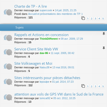
Charte de TP - A lire
Dernier message par
supercook
«
14 juil. 2025, 21:25
Posté dans
Accueil et présentations des membres de TP :)
Réponses :
121
1
2
3
4
5
Sujets
Rappels et Actions en concession
Dernier message par
ThinkDifferent
«
09 avr. 2009, 17:29
Réponses :
15
Service Client Site Web VW
Dernier message par
dav-86
«
11 sept. 2005, 00:42
Réponses :
6
Site Volkswagen et Moi
Dernier message par
Natsu38
«
13 mai 2016, 09:01
Réponses :
5
Sites intéressants pour pièces détachées
Dernier message par
lepoulpe
«
01 juil. 2014, 07:23
Réponses :
112
1
2
3
4
5
attention aux vols de GPS VW dans le Sud de la France
Dernier message par
tomcat92
«
05 oct. 2012, 10:25
Réponses :
13