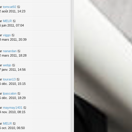
ar
tomcat92
2 août 2011, 14:23
ar
MELR
6 juin 2011, 07:04
ar
viggo
3 mars 2011, 20:39
ar
nanardan
2 mars 2011, 18:28
ar
webjo
7 janv. 2011, 14:56
ar
touran13
6 déc. 2010, 15:15
ar
lpascalon
5 déc. 2010, 18:29
ar
maymay1401
4 nov. 2010, 08:15
ar
MELR
6 oct. 2010, 06:50