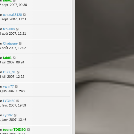
ar
fab01
2 sept. 2007, 09:30
ar
uthena35120
1 sept. 2007, 17:11
ar
fxp2008
0 août 2007, 12:21
ar
Chataigne
6 août 2007, 12:02
ar
fab01
 juil. 2007, 08:24
ar
DSG_91
 juil. 2007, 12:22
ar
yann77
9 juin 2007, 07:48
ar
LYON69
1 févr. 2007, 19:59
ar
cyril92
1 janv. 2007, 13:46
ar
touranTDIDSG