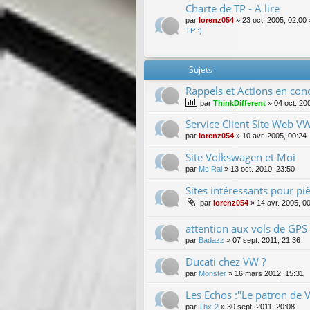
Charte de TP - A lire
par
lorenz054
»
23 oct. 2005, 02:00
TP :)
Sujets
Rappels et Actions en con
par
ThinkDifferent
»
04 oct. 20
Service Client Site Web V
par
lorenz054
»
10 avr. 2005, 00:24
Site Volkswagen et Moi
par
Mc Rai
»
13 oct. 2010, 23:50
Sites intéressants pour pi
par
lorenz054
»
14 avr. 2005, 0
attention aux vols de GPS
par
Badazz
»
07 sept. 2011, 21:36
Ducati chez VW ?
par
Monster
»
16 mars 2012, 15:31
Les Echos :"Le patron de VW
par
Thx-2
»
30 sept. 2011, 20:08