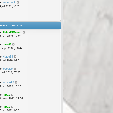
ar
supercook
 juil. 2025, 21:25
ernier message
ar
ThinkDifferent
9 avr. 2009, 17:29
ar
dav-86
1 sept. 2005, 00:42
ar
Natsu38
3 mai 2016, 09:01
ar
lepoulpe
 juil. 2014, 07:23
ar
tomcat92
5 oct. 2012, 10:25
ar
fab01
9 mars 2012, 22:34
ar
fab01
7 oct. 2011, 00:01