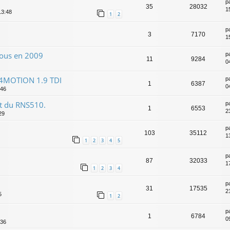
p
35
28032
1
13:48
1
2
p
3
7170
1
 tous en 2009
p
11
9284
0
e 4MOTION 1.9 TDI
p
1
6387
0
:46
st du RNS510.
p
1
6553
2
29
p
103
35112
1
1
2
3
4
5
p
87
32033
1
1
2
3
4
p
31
17535
2
5
1
2
p
1
6784
09
:36