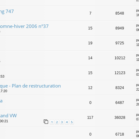
2
ing 747
p
7
8548
1
tomne-hiver 2006 n°37
p
15
8949
0
6
p
19
9725
1
p
14
10212
1
5
p
15
12123
0
5:53
que - Plan de restructuration
p
12
8324
2
17:20
za
p
0
6487
2
Stand VW
p
117
36028
0
 00:21
1
2
3
4
5
p
0
6718
0