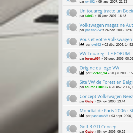
par
cyril92
»
09 janv. 2007, 21:33
Un touareg tracte un Boe
par
fab01
»
15 janv. 2007, 16:43
Volkswagen magazine Au
par
passionVW
»
24 nov. 2006, 12:4
Vous et votre Volkswagen
par
cyril92
»
02 déc. 2006, 14:52
VW Touareg - LE FORUM
par
lorenz054
»
05 sept. 2006, 00:0
Origine du logo VW
par
Sector_94
»
20 juil. 2005, 1
Site VW de Forest en Belgi
par
touranTDIDSG
»
20 nov. 2006, 
Concept Volkswagen Nee
par
Gaby
»
20 nov. 2006, 13:44
Mondial de Paris 2006 : 
par
passionVW
»
03 sept. 2006,
Golf R GTI Concept
par
Gaby
»
06 nov. 2006, 09:29