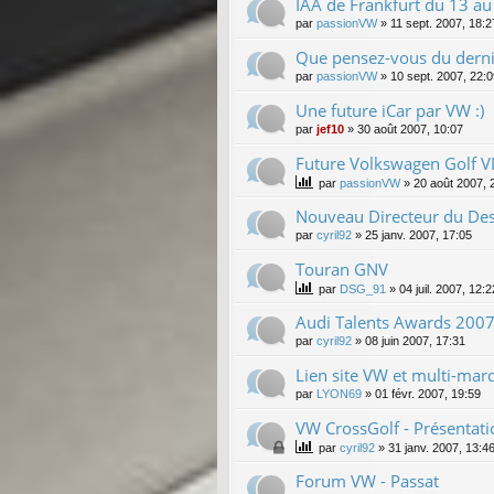
IAA de Frankfurt du 13 a
par
passionVW
»
11 sept. 2007, 18:2
Que pensez-vous du derni
par
passionVW
»
10 sept. 2007, 22:
Une future iCar par VW :)
par
jef10
»
30 août 2007, 10:07
Future Volkswagen Golf VI
par
passionVW
»
20 août 2007, 
Nouveau Directeur du Des
par
cyril92
»
25 janv. 2007, 17:05
Touran GNV
par
DSG_91
»
04 juil. 2007, 12:2
Audi Talents Awards 200
par
cyril92
»
08 juin 2007, 17:31
Lien site VW et multi-marq
par
LYON69
»
01 févr. 2007, 19:59
VW CrossGolf - Présentati
par
cyril92
»
31 janv. 2007, 13:4
Forum VW - Passat