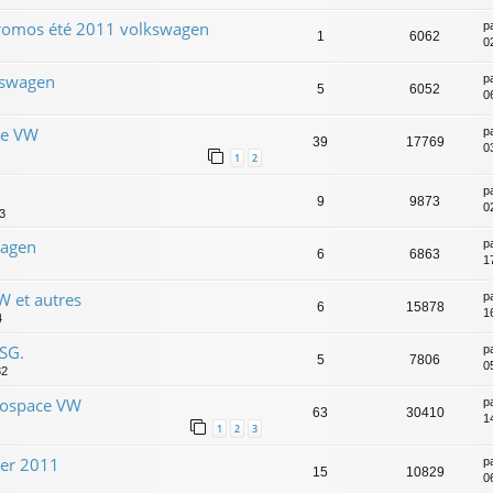
: promos été 2011 volkswagen
p
1
6062
0
kswagen
p
5
6052
0
de VW
p
39
17769
0
1
2
p
9
9873
0
3
wagen
p
6
6863
1
W et autres
p
6
15878
1
4
SG.
p
5
7806
0
32
nospace VW
p
63
30410
1
1
2
3
ier 2011
p
15
10829
0