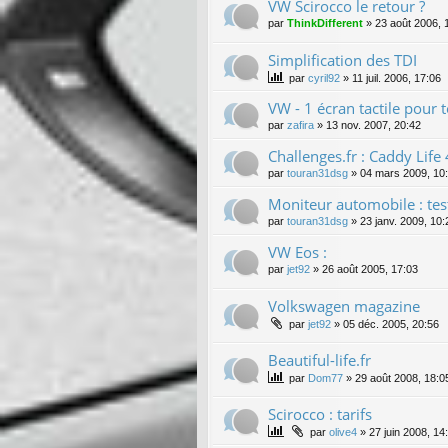
VW Scirocco le retour ?
par
ThinkDifferent
»
23 août 2006, 
Simplification des TDI
par
cyril92
»
11 juil. 2006, 17:06
VW - 1 écran tactile pour
par
zafira
»
13 nov. 2007, 20:42
Challenges.fr : Caddy Lif
par
touran31dsg
»
04 mars 2009, 10
Moniteur automobile : te
par
touran31dsg
»
23 janv. 2009, 10:
VW Eos :
par
jet92
»
26 août 2005, 17:03
Volkswagen magazine
par
jet92
»
05 déc. 2005, 20:56
Beautiful-life.fr
par
Dom77
»
29 août 2008, 18:0
Scirocco : tarifs
par
olive4
»
27 juin 2008, 14