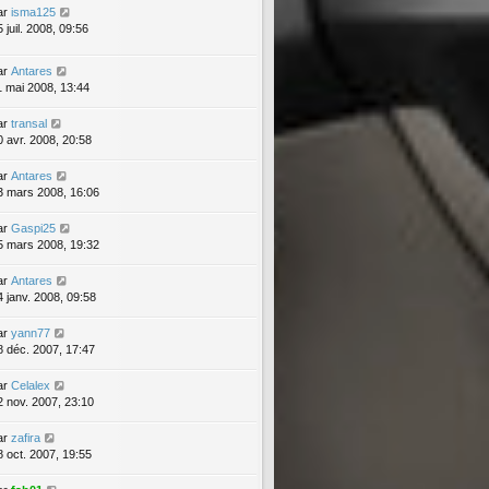
ar
isma125
 juil. 2008, 09:56
ar
Antares
1 mai 2008, 13:44
ar
transal
0 avr. 2008, 20:58
ar
Antares
3 mars 2008, 16:06
ar
Gaspi25
5 mars 2008, 19:32
ar
Antares
4 janv. 2008, 09:58
ar
yann77
8 déc. 2007, 17:47
ar
Celalex
2 nov. 2007, 23:10
ar
zafira
8 oct. 2007, 19:55