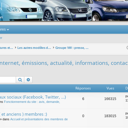
u Volkswagen Touran
res
er
Les autres voitures et ce qui touche à la voiture
Les autres modèles du groupe VW
Groupe VW : presse, sites internet, émissions, actualité, informations, contacts ... hors touran
nternet, émissions, actualité, informations, contact
Rechercher
Recherche avancée
Réponses
Vues
D
ux sociaux (Facebook, Twitter, ...)
p
6
166315
1
ans
Fonctionnement du site : avis, demande,
 et anciens ) membres :)
p
0
183015
1
» dans
Accueil et présentations des membres de