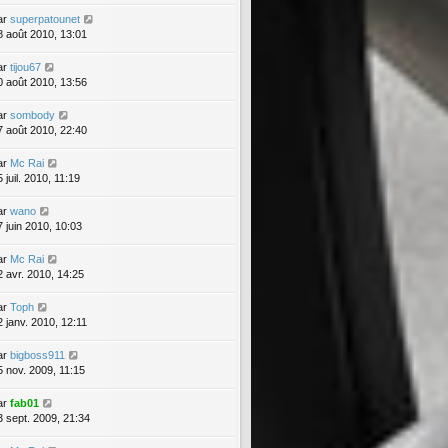
ar
superpatounet
8 août 2010, 13:01
ar
tijou67
0 août 2010, 13:56
ar
sombody
7 août 2010, 22:40
ar
Mc Rai
 juil. 2010, 11:19
ar
wano
7 juin 2010, 10:03
ar
Mc Rai
2 avr. 2010, 14:25
ar
Toph
2 janv. 2010, 12:11
ar
bigboss911
5 nov. 2009, 11:15
ar
fab01
3 sept. 2009, 21:34