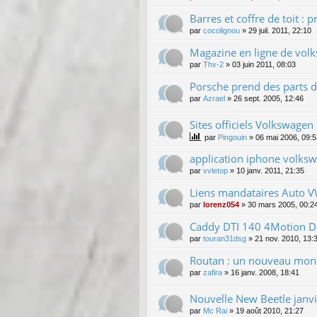
Barres et coffre de toit 
par
cocolignou
»
29 juil. 2011, 22:10
Magazine en ligne de vol
par
Thx-2
»
03 juin 2011, 08:03
Porsche prend des parts 
par
Azrael
»
26 sept. 2005, 12:46
Sites officiels Volkswagen
par
Pingouin
»
06 mai 2006, 09:5
application iphone volks
par
vvletop
»
10 janv. 2011, 21:35
Liens mandataires Auto V
par
lorenz054
»
30 mars 2005, 00:2
Caddy DTI 140 4Motion D
par
touran31dsg
»
21 nov. 2010, 13:
Routan : un nouveau mo
par
zafira
»
16 janv. 2008, 18:41
Nouvelle New Beetle janv
par
Mc Rai
»
19 août 2010, 21:27