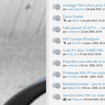
sondage TNS sofres pour 
par
superpatounet
»
28 août 2010, 1
Dacia Duster
par
MELR
»
20 août 2010, 07:20
Fake passat VII 2012 ... co
par
sombody
»
12 juin 2008, 20:44
VW Concept BlueSport
par
Mc Rai
»
14 janv. 2009, 20:1
Audi A1 dans TURBO M6
par
DSG_91
»
27 juin 2010, 09:03
Peut-être une idée de la Go
par
sombody
»
05 oct. 2009, 18:23
Prototype VW UP sur aut
par
sombody
»
03 déc. 2009, 10:03
MediaCarCenter : site et 
par
bigboss911
»
05 nov. 2009, 11:15
Service client VW sur inter
par
Pingouin
»
05 mai 2006, 20:1