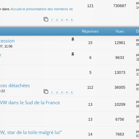
p
121
730687
14
» dans
Accueil et présentations des membres de
1
2
3
4
5
Réponses
Vues
D
cession
p
15
12961
0
07, 11:06
W
p
6
9633
1
p
5
13073
1
èces détachées
p
112
36005
01
0:22
1
2
3
4
5
 VW dans le Sud de la France
p
13
10209
0
p
13
6756
1
, star de la toile malgré lui"
p
14
7663
0