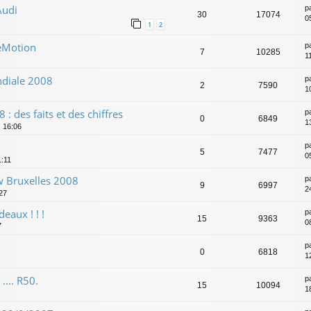
Audi
p
30
17074
05
1
2
eMotion
p
7
10285
1
diale 2008
p
2
7590
1
: des faits et des chiffres
p
0
6849
1
 16:06
p
5
7477
0
1:11
 Bruxelles 2008
p
9
6997
2
:27
eaux ! ! !
p
15
9363
0
7
p
0
6818
1
.... R50.
p
15
10094
1