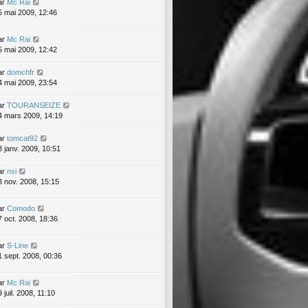
ar
Mc Rai
5 mai 2009, 12:46
ar
Mc Rai
5 mai 2009, 12:42
ar
domchfr
4 mai 2009, 23:54
ar
TOURANSEIZE
4 mars 2009, 14:19
ar
tomcat92
3 janv. 2009, 10:51
ar
nsi
3 nov. 2008, 15:15
ar
Comodo
7 oct. 2008, 18:36
ar
S-Line
1 sept. 2008, 00:36
ar
Mc Rai
 juil. 2008, 11:10