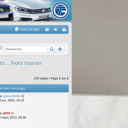
Faire un don
A
FA
on
’e
Q
ne
nr
Rechercher
Recherche avancée
xi
eg
s ... hors touran
on
ist
re
139 sujets • Page
1
sur
1
r
ernier message
ar
gnanvofredy
3 oct. 2025, 16:19
ar
jef10
0 mars 2013, 09:39