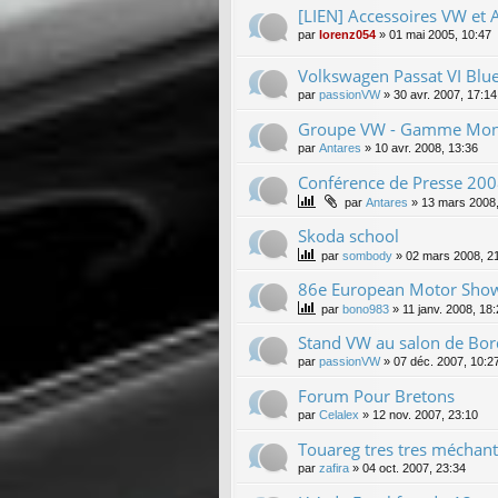
[LIEN] Accessoires VW et 
par
lorenz054
»
01 mai 2005, 10:47
Volkswagen Passat VI Blu
par
passionVW
»
30 avr. 2007, 17:14
Groupe VW - Gamme Mon
par
Antares
»
10 avr. 2008, 13:36
Conférence de Presse 2008 
par
Antares
»
13 mars 2008,
Skoda school
par
sombody
»
02 mars 2008, 2
86e European Motor Show
par
bono983
»
11 janv. 2008, 18
Stand VW au salon de Bord
par
passionVW
»
07 déc. 2007, 10:2
Forum Pour Bretons
par
Celalex
»
12 nov. 2007, 23:10
Touareg tres tres méchant 
par
zafira
»
04 oct. 2007, 23:34