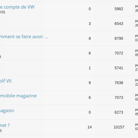
le compte de VW
p
0
5982
2
3:01
p
3
6543
2
mment se faire avoir ...
p
8
8790
0
p
6
7072
05
8
p
1
5741
2
lf VII
p
9
7638
2
omobile-magazine
p
6
7073
0
magasin
p
0
6273
0
net ?
p
14
10157
0
0