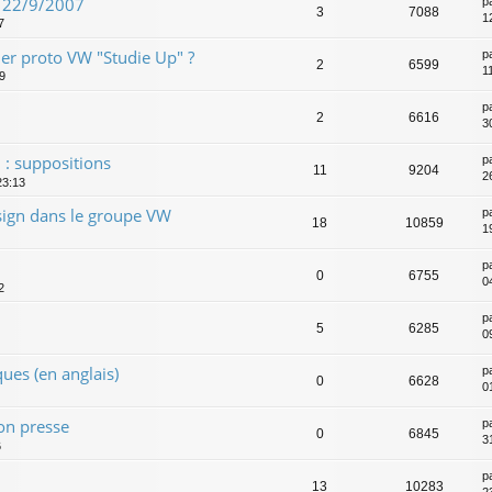
u 22/9/2007
p
3
7088
1
7
er proto VW "Studie Up" ?
p
2
6599
1
09
p
2
6616
3
 : suppositions
p
11
9204
2
23:13
ign dans le groupe VW
p
18
10859
19
p
0
6755
04
2
7
p
5
6285
0
ues (en anglais)
p
0
6628
0
on presse
p
0
6845
3
6
p
13
10283