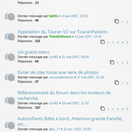
Réponses :
13
Dernier message par
fab01
«
13 juin 2007, 13:36
Réponses :
40
1
2
Appelation du Touran V2 sur TouranPassion.
Dernier message par
ThinkDifferent
«
12 juin 2007, 19:32
Réponses :
110
1
2
3
4
5
Un grand merci
Dernier message par
cyril92
«
21 mai 2007, 09:30
Réponses :
64
1
2
3
Eviter de citer toute une série de photos
Dernier message par
zouzoupitchoune
«
17 mai 2007, 22:16
Réponses :
37
1
2
Référencement du forum dans les moteurs de
recherche
Dernier message par
cyril92
«
10 mai 2007, 11:42
Réponses :
107
1
2
3
4
5
Autocollants Bébé à bord, Attention grande Famille,
etc...
Dernier message par
alex_77
«
22 avr. 2007, 10:53