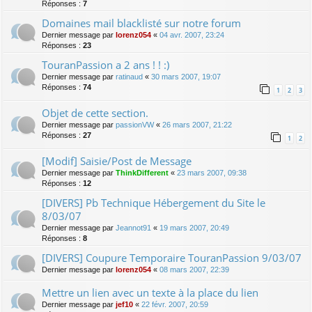
Réponses :
7
Domaines mail blacklisté sur notre forum
Dernier message par
lorenz054
«
04 avr. 2007, 23:24
Réponses :
23
TouranPassion a 2 ans ! ! :)
Dernier message par
ratinaud
«
30 mars 2007, 19:07
Réponses :
74
1
2
3
Objet de cette section.
Dernier message par
passionVW
«
26 mars 2007, 21:22
Réponses :
27
1
2
[Modif] Saisie/Post de Message
Dernier message par
ThinkDifferent
«
23 mars 2007, 09:38
Réponses :
12
[DIVERS] Pb Technique Hébergement du Site le
8/03/07
Dernier message par
Jeannot91
«
19 mars 2007, 20:49
Réponses :
8
[DIVERS] Coupure Temporaire TouranPassion 9/03/07
Dernier message par
lorenz054
«
08 mars 2007, 22:39
Mettre un lien avec un texte à la place du lien
Dernier message par
jef10
«
22 févr. 2007, 20:59