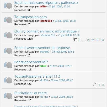
Sujet lu mais sans réponse : patience :)
Dernier message par
jef10
«
03 juil. 2008, 13:01
Réponses :
8
Touranpassion.com
Dernier message par
lorenz054
«
01 juil. 2008, 16:37
Réponses :
7
Qui s'y connaît en micro informatique ?
Dernier message par
Leboubou111
«
21 juin 2008, 07:22
Réponses :
278
1
9
10
11
12
…
Email d'avertissement de réponse
Dernier message par
lepoulpe
«
26 mai 2008, 10:51
Réponses :
7
Fonctionnement MP
Dernier message par
fab01
«
23 avr. 2008, 10:57
Réponses :
16
TouranPassion a 3 ans ! ! ! :)
Dernier message par
Mc Rai
«
02 avr. 2008, 01:42
Réponses :
26
1
2
félicitations et merci
Dernier message par
Mc Rai
«
01 avr. 2008, 23:08
Réponses :
10