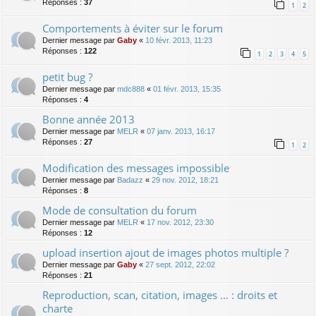
Réponses :
37
1
2
Comportements à éviter sur le forum
Dernier message par
Gaby
«
10 févr. 2013, 11:23
Réponses :
122
1
2
3
4
5
petit bug ?
Dernier message par
mdc888
«
01 févr. 2013, 15:35
Réponses :
4
Bonne année 2013
Dernier message par
MELR
«
07 janv. 2013, 16:17
Réponses :
27
1
2
Modification des messages impossible
Dernier message par
Badazz
«
29 nov. 2012, 18:21
Réponses :
8
Mode de consultation du forum
Dernier message par
MELR
«
17 nov. 2012, 23:30
Réponses :
12
upload insertion ajout de images photos multiple ?
Dernier message par
Gaby
«
27 sept. 2012, 22:02
Réponses :
21
Reproduction, scan, citation, images ... : droits et
charte