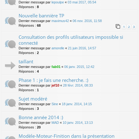
Dernier message par
lepoulpe
«
03 mai 2017, 05:54
Réponses :
8
Nouvelle bannière TP
Dernier message par
maximus42
«
06 nov. 2016, 11:58
Réponses :
68
1
2
3
Consultation des profils utilisateurs impossible si
connecté
Dernier message par
amorelle
«
21 juin 2016, 14:57
Réponses :
2
taillant
Dernier message par
fab01
«
06 janv. 2015, 12:42
Réponses :
4
Phase 1 : je fais une recherche. :)
Dernier message par
jef10
«
28 févr. 2014, 08:33
Réponses :
1
Sujet modéré
Dernier message par
Sine
«
18 janv. 2014, 14:15
Réponses :
3
Bonne année 2014 :)
Dernier message par
MAD
«
10 janv. 2014, 13:13
Réponses :
20
Modèle-Moteur-Finition dans la présentation