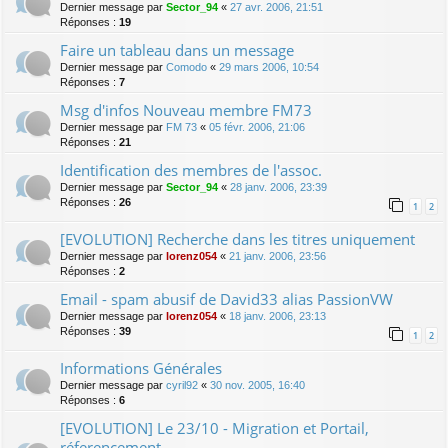
Dernier message par
Sector_94
«
27 avr. 2006, 21:51
Réponses :
19
Faire un tableau dans un message
Dernier message par
Comodo
«
29 mars 2006, 10:54
Réponses :
7
Msg d'infos Nouveau membre FM73
Dernier message par
FM 73
«
05 févr. 2006, 21:06
Réponses :
21
Identification des membres de l'assoc.
Dernier message par
Sector_94
«
28 janv. 2006, 23:39
Réponses :
26
1
2
[EVOLUTION] Recherche dans les titres uniquement
Dernier message par
lorenz054
«
21 janv. 2006, 23:56
Réponses :
2
Email - spam abusif de David33 alias PassionVW
Dernier message par
lorenz054
«
18 janv. 2006, 23:13
Réponses :
39
1
2
Informations Générales
Dernier message par
cyril92
«
30 nov. 2005, 16:40
Réponses :
6
[EVOLUTION] Le 23/10 - Migration et Portail,
réferencement,.