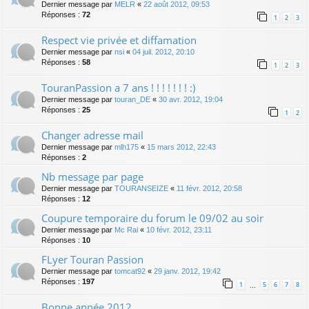
Dernier message par
MELR
«
22 août 2012, 09:53
Réponses :
72
1
2
3
Respect vie privée et diffamation
Dernier message par
nsi
«
04 juil. 2012, 20:10
Réponses :
58
1
2
3
TouranPassion a 7 ans ! ! ! ! ! ! ! :)
Dernier message par
touran_DE
«
30 avr. 2012, 19:04
Réponses :
25
1
2
Changer adresse mail
Dernier message par
mlh175
«
15 mars 2012, 22:43
Réponses :
2
Nb message par page
Dernier message par
TOURANSEIZE
«
11 févr. 2012, 20:58
Réponses :
12
Coupure temporaire du forum le 09/02 au soir
Dernier message par
Mc Rai
«
10 févr. 2012, 23:11
Réponses :
10
FLyer Touran Passion
Dernier message par
tomcat92
«
29 janv. 2012, 19:42
Réponses :
197
1
5
6
7
8
…
Bonne année 2012