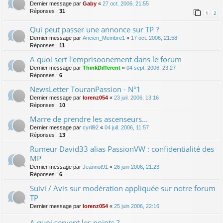
Dernier message par
Gaby
«
27 oct. 2006, 21:55
Réponses :
31
1
2
Qui peut passer une annonce sur TP ?
Dernier message par
Ancien_Membre1
«
17 oct. 2006, 21:58
Réponses :
11
A quoi sert l'emprisoonement dans le forum
Dernier message par
ThinkDifferent
«
04 sept. 2006, 23:27
Réponses :
6
NewsLetter TouranPassion - N°1
Dernier message par
lorenz054
«
23 juil. 2006, 13:16
Réponses :
10
Marre de prendre les ascenseurs...
Dernier message par
cyril92
«
04 juil. 2006, 11:57
Réponses :
13
Rumeur David33 alias PassionVW : confidentialité des
MP
Dernier message par
Jeannot91
«
26 juin 2006, 21:23
Réponses :
6
Suivi / Avis sur modération appliquée sur notre forum
TP
Dernier message par
lorenz054
«
25 juin 2006, 22:16
A quoi servent les points ?