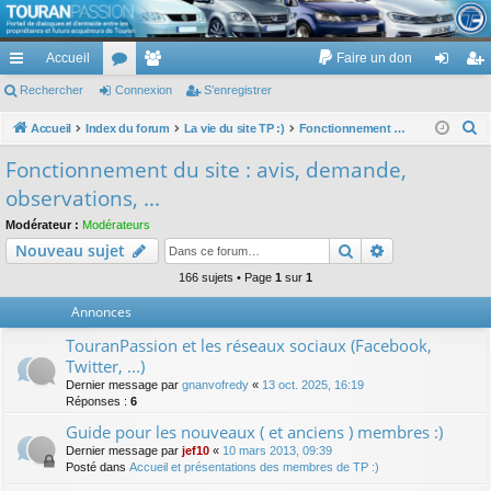
TouranPassion
Accueil
Faire un don
Le forum des propriétaires ou futurs acquéreurs du Volkswagen Touran
cc
Rechercher
or
Connexion
e
S’enregistrer
on
’e
ès
u
m
ne
nr
R
Accueil
Index du forum
La vie du site TP :)
Fonctionnement du site : avis, demande, observations, ...
e
ra
m
br
xi
eg
Fonctionnement du site : avis, demande,
c
pi
s
es
on
ist
observations, ...
h
de
re
e
Modérateur :
Modérateurs
Rechercher
Recherche av
Nouveau sujet
r
r
c
166 sujets • Page
1
sur
1
h
Annonces
e
TouranPassion et les réseaux sociaux (Facebook,
r
Twitter, ...)
Dernier message par
gnanvofredy
«
13 oct. 2025, 16:19
Réponses :
6
Guide pour les nouveaux ( et anciens ) membres :)
Dernier message par
jef10
«
10 mars 2013, 09:39
Posté dans
Accueil et présentations des membres de TP :)