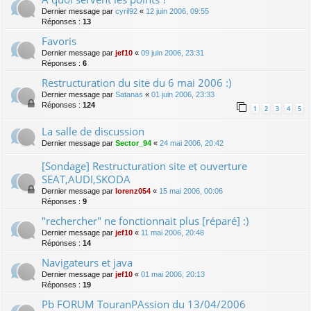
Dernier message par
cyril92
«
12 juin 2006, 09:55
Réponses :
13
Favoris
Dernier message par
jef10
«
09 juin 2006, 23:31
Réponses :
6
Restructuration du site du 6 mai 2006 :)
Dernier message par
Satanas
«
01 juin 2006, 23:33
Réponses :
124
1
2
3
4
5
La salle de discussion
Dernier message par
Sector_94
«
24 mai 2006, 20:42
[Sondage] Restructuration site et ouverture
SEAT,AUDI,SKODA
Dernier message par
lorenz054
«
15 mai 2006, 00:06
Réponses :
9
"rechercher" ne fonctionnait plus [réparé] :)
Dernier message par
jef10
«
11 mai 2006, 20:48
Réponses :
14
Navigateurs et java
Dernier message par
jef10
«
01 mai 2006, 20:13
Réponses :
19
Pb FORUM TouranPAssion du 13/04/2006