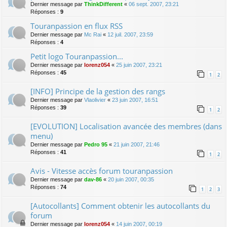
Dernier message par
ThinkDifferent
«
06 sept. 2007, 23:21
Réponses :
9
Touranpassion en flux RSS
Dernier message par
Mc Rai
«
12 juil. 2007, 23:59
Réponses :
4
Petit logo Touranpassion...
Dernier message par
lorenz054
«
25 juin 2007, 23:21
Réponses :
45
1
2
[INFO] Principe de la gestion des rangs
Dernier message par
Vlaolivier
«
23 juin 2007, 16:51
Réponses :
39
1
2
[EVOLUTION] Localisation avancée des membres (dans
menu)
Dernier message par
Pedro 95
«
21 juin 2007, 21:46
Réponses :
41
1
2
Avis - Vitesse accès forum touranpassion
Dernier message par
dav-86
«
20 juin 2007, 00:35
Réponses :
74
1
2
3
[Autocollants] Comment obtenir les autocollants du
forum
Dernier message par
lorenz054
«
14 juin 2007, 00:19