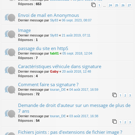
Réponses :
653
1
24
25
26
27
…
Envoi de mail en Anonymous
Dernier message par
Sly83
«
06 sept. 2023, 08:07
Image
Dernier message par
Sly83
«
21 août 2019, 07:11
Réponses :
1
passage du site en httpS
Dernier message par
fab01
«
05 sept. 2018, 12:04
Réponses :
7
Caractéristiques véhicule dans signature
Dernier message par
Gaby
«
20 août 2018, 12:48
Réponses :
4
Comment faire sa signature ?
Dernier message par
touran_DE
«
04 août 2017, 16:59
Réponses :
72
1
2
3
Demande de droit d'auteur sur un message de plus de
7 ans
Dernier message par
touran_DE
«
03 août 2017, 16:38
Réponses :
54
1
2
3
Fichiers joints : pas d'extensions de fichier image ?