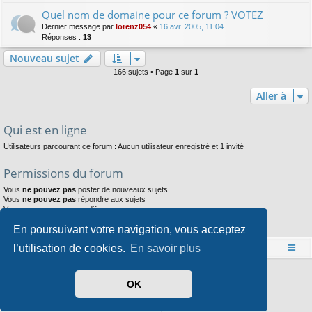
Quel nom de domaine pour ce forum ? VOTEZ
Dernier message par
lorenz054
«
16 avr. 2005, 11:04
Réponses :
13
Nouveau sujet
166 sujets • Page
1
sur
1
Aller à
Qui est en ligne
Utilisateurs parcourant ce forum : Aucun utilisateur enregistré et 1 invité
Permissions du forum
Vous
ne pouvez pas
poster de nouveaux sujets
Vous
ne pouvez pas
répondre aux sujets
Vous
ne pouvez pas
modifier vos messages
Vous
ne pouvez pas
supprimer vos messages
En poursuivant votre navigation, vous acceptez
Vous
ne pouvez pas
joindre des fichiers
l’utilisation de cookies.
En savoir plus
Accueil
Index du forum
Développé par
phpBB
® Forum Software © phpBB Limited
OK
Style par
Arty
- phpBB 3.3 par MrGaby
Traduit par
phpBB-fr.com
Confidentialité
|
Conditions