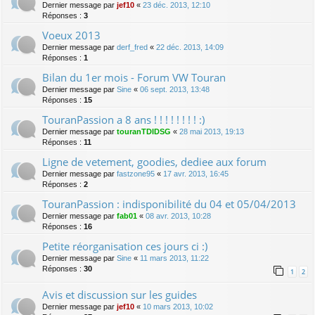
Dernier message par
jef10
«
23 déc. 2013, 12:10
Réponses :
3
Voeux 2013
Dernier message par
derf_fred
«
22 déc. 2013, 14:09
Réponses :
1
Bilan du 1er mois - Forum VW Touran
Dernier message par
Sine
«
06 sept. 2013, 13:48
Réponses :
15
TouranPassion a 8 ans ! ! ! ! ! ! ! ! :)
Dernier message par
touranTDIDSG
«
28 mai 2013, 19:13
Réponses :
11
Ligne de vetement, goodies, dediee aux forum
Dernier message par
fastzone95
«
17 avr. 2013, 16:45
Réponses :
2
TouranPassion : indisponibilité du 04 et 05/04/2013
Dernier message par
fab01
«
08 avr. 2013, 10:28
Réponses :
16
Petite réorganisation ces jours ci :)
Dernier message par
Sine
«
11 mars 2013, 11:22
Réponses :
30
1
2
Avis et discussion sur les guides
Dernier message par
jef10
«
10 mars 2013, 10:02