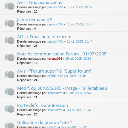
Avis - Nouveaux venus
Dernier message par
passionVW
«
31 juil. 2005, 13:37
Réponses :
10
Je me demandai !!
Dernier message par
passionVW
«
31 juil. 2005, 01:46
Réponses :
4
AOL / Email auto. du forum
Dernier message par
passionVW
«
31 juil. 2005, 01:44
Réponses :
23
Note de communication Forum - 01/07/2005
Dernier message par
lorenz054
«
05 juil. 2005, 23:16
Réponses :
13
Avis - "Forum super" & "Super forum"
Dernier message par
cyril92
«
04 juil. 2005, 13:35
Réponses :
24
Modif. du 30/05/2005 - Image - Taille tableau
Dernier message par
Thomax***
«
11 juin 2005, 13:57
Réponses :
11
Porte clefs TouranPassion
Dernier message par
Thomax***
«
04 juin 2005, 15:47
Réponses :
23
Utilisation du bouton "citer"
Dernier message par
celte29
«
02 juin 2005, 17:12