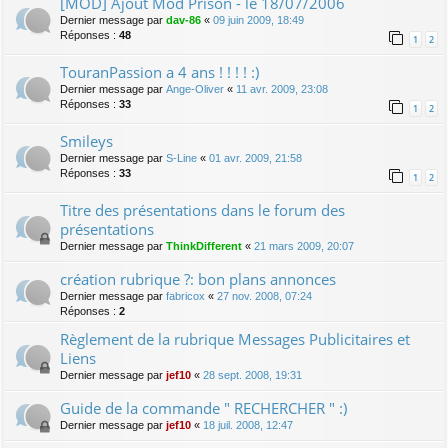
[MOD] Ajout Mod Prison - le 18/07/2006
Dernier message par
dav-86
«
09 juin 2009, 18:49
Réponses :
48
1
2
TouranPassion a 4 ans ! ! ! ! :)
Dernier message par
Ange-Oliver
«
11 avr. 2009, 23:08
Réponses :
33
1
2
Smileys
Dernier message par
S-Line
«
01 avr. 2009, 21:58
Réponses :
33
1
2
Titre des présentations dans le forum des
présentations
Dernier message par
ThinkDifferent
«
21 mars 2009, 20:07
création rubrique ?: bon plans annonces
Dernier message par
fabricox
«
27 nov. 2008, 07:24
Réponses :
2
Règlement de la rubrique Messages Publicitaires et
Liens
Dernier message par
jef10
«
28 sept. 2008, 19:31
Guide de la commande " RECHERCHER " :)
Dernier message par
jef10
«
18 juil. 2008, 12:47