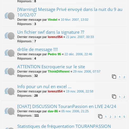
Réponses :
8
[Warning] Message Privé envoyé dans la nuit du 9 au
10/02/07
Dernier message par
Vindel
«
10 févr. 2007, 13:02
Réponses :
3
Un fichier swf dans la signature ??
Dernier message par
lorenz054
«
21 janv. 2007, 00:33
Réponses :
7
drôle de message !!!!
Dernier message par
Pedro 95
«
22 déc. 2006, 22:46
Réponses :
4
ATTENTION Escroquerie sur le site
Dernier message par
ThinkDifferent
«
29 nov. 2006, 07:57
Réponses :
32
1
2
Info pour un nul en excel ...
Dernier message par
lorenz054
«
19 nov. 2006, 22:58
Réponses :
28
1
2
[CHAT] DISCUSSION TouranPassion en LIVE 24/24
Dernier message par
dav-86
«
05 nov. 2006, 21:25
Réponses :
111
1
2
3
4
5
Statistiques de fréquentation TOURANPASSION