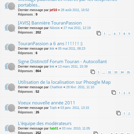
portables..
Dernier message par
jef10
«
28 août 2011, 16:52
Réponses :
9
[AVIS] Bannière TouranPassion
Dernier message par
Néosis
«
27 mai 2011, 12:19
Réponses :
202
1
6
7
8
9
…
TouranPassion a 6 ans ! ! ! ! ! ! :)
Dernier message par
link
«
05 mai 2011, 08:23
Réponses :
6
Signe Distinctif Forum Touran - Autocollant
Dernier message par
link
«
13 mars 2011, 15:38
Réponses :
864
1
32
33
34
35
…
Utilisation de la localisation sur Phoogle Map
Dernier message par
ChatNoir
«
28 févr. 2011, 11:10
Réponses :
52
1
2
3
Voeux nouvelle année 2011
Dernier message par
Toph
«
03 janv. 2011, 13:15
Réponses :
26
1
2
L'équipe des modérateurs
Dernier message par
fab01
«
03 nov. 2010, 11:05
Réponses :
252