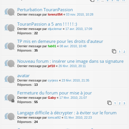
1
8
9
10
11
…
Perturbation TouranPassion
Dernier message par
lorenz054
«
03 nov. 2010, 10:28
TouranPassion a 5 ans ! ! ! ! ! :)
Dernier message par
eljuclemar
«
17 avr. 2010, 17:09
Réponses :
22
TP mis en demeure pour les droits d'auteur
Dernier message par
fab01
«
08 avr. 2010, 10:48
Réponses :
35
1
2
Nouveau forum : insérer une image dans sa signature
Dernier message par
jef10
«
26 févr. 2010, 20:11
avatar
Dernier message par
cyrjess
«
23 févr. 2010, 21:35
Réponses :
13
Fermeture du forum pour mise à jour
Dernier message par
Gaby
«
17 févr. 2010, 21:07
Réponses :
55
1
2
3
Langage difficile à décrypter : à éviter sur le forum
Dernier message par
tomcat92
«
01 févr. 2010, 22:23
Réponses :
24