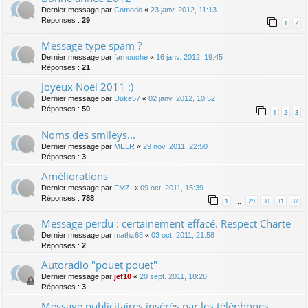
Dernier message par
Comodo
«
23 janv. 2012, 11:13
Réponses :
29
1
2
Message type spam ?
Dernier message par
farnouche
«
16 janv. 2012, 19:45
Réponses :
21
Joyeux Noël 2011 :)
Dernier message par
Duke57
«
02 janv. 2012, 10:52
Réponses :
50
1
2
3
Noms des smileys...
Dernier message par
MELR
«
29 nov. 2011, 22:50
Réponses :
3
Améliorations
Dernier message par
FMZI
«
09 oct. 2011, 15:39
Réponses :
788
1
29
30
31
32
…
Message perdu : certainement effacé. Respect Charte
Dernier message par
mathz68
«
03 oct. 2011, 21:58
Réponses :
2
Autoradio "pouet pouet"
Dernier message par
jef10
«
20 sept. 2011, 18:28
Réponses :
3
Message publicitaires insérés par les téléphones