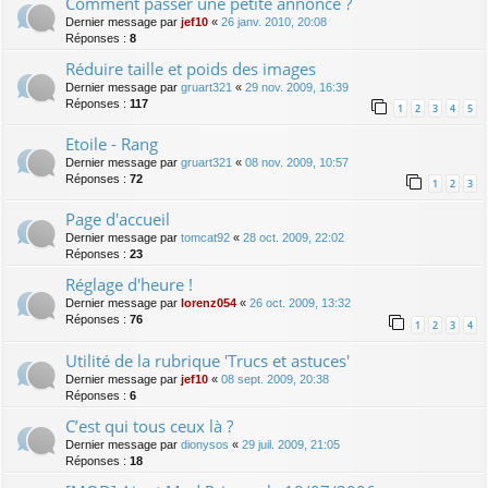
Comment passer une petite annonce ?
Dernier message par
jef10
«
26 janv. 2010, 20:08
Réponses :
8
Réduire taille et poids des images
Dernier message par
gruart321
«
29 nov. 2009, 16:39
Réponses :
117
1
2
3
4
5
Etoile - Rang
Dernier message par
gruart321
«
08 nov. 2009, 10:57
Réponses :
72
1
2
3
Page d'accueil
Dernier message par
tomcat92
«
28 oct. 2009, 22:02
Réponses :
23
Réglage d'heure !
Dernier message par
lorenz054
«
26 oct. 2009, 13:32
Réponses :
76
1
2
3
4
Utilité de la rubrique 'Trucs et astuces'
Dernier message par
jef10
«
08 sept. 2009, 20:38
Réponses :
6
C’est qui tous ceux là ?
Dernier message par
dionysos
«
29 juil. 2009, 21:05
Réponses :
18