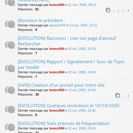
Dernier message par
lorenz054
«
21 nov. 2005, 08:21
Réponses :
81
1
2
3
4
Monsieur le président .
Dernier message par
passionVW
«
13 nov. 2005, 23:11
Réponses :
9
[EVOLUTION] Raccourci - Lien sur page d'acceuil
Rechercher
Dernier message par
lorenz054
«
20 oct. 2005, 20:33
Réponses :
7
[EVOLUTION] Rapport / Signalement / Suivi de Topic
par modér
Dernier message par
lorenz054
«
20 oct. 2005, 14:08
Réponses :
7
[AVIS] Création d'un portail pour notre site
Dernier message par
lorenz054
«
13 oct. 2005, 22:54
Réponses :
30
1
2
[EVOLUTION] Quelques évolutions le 10/10/2005
Dernier message par
lorenz054
«
12 oct. 2005, 22:46
Réponses :
9
[EVOLUTION] Stats précises de fréquentation
Dernier message par
lorenz054
«
02 oct. 2005, 23:14
Réponses :
21