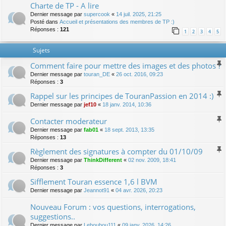
Charte de TP - A lire
Dernier message par
supercook
«
14 juil. 2025, 21:25
Posté dans
Accueil et présentations des membres de TP :)
Réponses :
121
1
2
3
4
5
Sujets
Comment faire pour mettre des images et des photos ?
Dernier message par
touran_DE
«
26 oct. 2016, 09:23
Réponses :
3
Rappel sur les principes de TouranPassion en 2014 :)
Dernier message par
jef10
«
18 janv. 2014, 10:36
Contacter moderateur
Dernier message par
fab01
«
18 sept. 2013, 13:35
Réponses :
13
Règlement des signatures à compter du 01/10/09
Dernier message par
ThinkDifferent
«
02 nov. 2009, 18:41
Réponses :
3
Sifflement Touran essence 1,6 l BVM
Dernier message par
Jeannot91
«
04 avr. 2026, 20:23
Nouveau Forum : vos questions, interrogations,
suggestions..
Dernier message par
Leboubou111
«
09 janv. 2026, 14:26