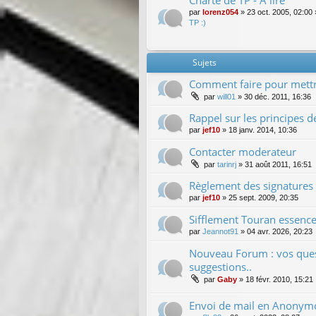
Charte de TP - A lire
par
lorenz054
»
23 oct. 2005, 02:00
TP :)
Sujets
Comment faire pour mettr
par
will01
»
30 déc. 2011, 16:36
Rappel sur les principes 
par
jef10
»
18 janv. 2014, 10:36
Contacter moderateur
par
tarinrj
»
31 août 2011, 16:51
Règlement des signatures
par
jef10
»
25 sept. 2009, 20:35
Sifflement Touran essence
par
Jeannot91
»
04 avr. 2026, 20:23
Nouveau Forum : vos quest
suggestions..
par
Gaby
»
18 févr. 2010, 15:21
Envoi de mail en Anonym