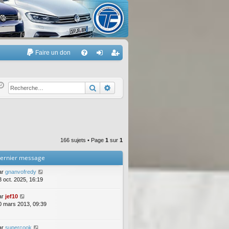
Faire un don
A
FA
on
’e
Q
ne
nr
Rechercher
Recherche avancée
xi
eg
on
ist
re
166 sujets • Page
1
sur
1
r
ernier message
ar
gnanvofredy
3 oct. 2025, 16:19
ar
jef10
0 mars 2013, 09:39
ar
supercook