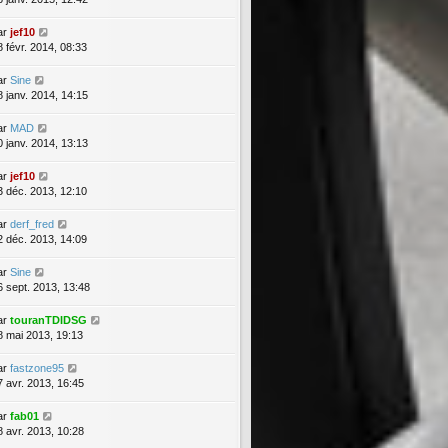
ar
jef10
8 févr. 2014, 08:33
ar
Sine
8 janv. 2014, 14:15
ar
MAD
0 janv. 2014, 13:13
ar
jef10
3 déc. 2013, 12:10
ar
derf_fred
2 déc. 2013, 14:09
ar
Sine
6 sept. 2013, 13:48
ar
touranTDIDSG
8 mai 2013, 19:13
ar
fastzone95
7 avr. 2013, 16:45
ar
fab01
8 avr. 2013, 10:28