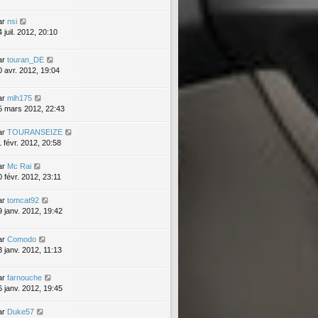
ar
nsi
 juil. 2012, 20:10
ar
touran_DE
0 avr. 2012, 19:04
ar
mlh175
5 mars 2012, 22:43
ar
TOURANSEIZE
1 févr. 2012, 20:58
ar
Mc Rai
0 févr. 2012, 23:11
ar
tomcat92
9 janv. 2012, 19:42
ar
Comodo
3 janv. 2012, 11:13
ar
farnouche
6 janv. 2012, 19:45
ar
Duke57