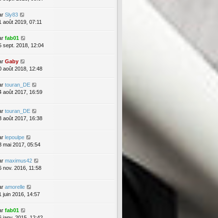
ar
Sly83
1 août 2019, 07:11
ar
fab01
5 sept. 2018, 12:04
ar
Gaby
0 août 2018, 12:48
ar
touran_DE
4 août 2017, 16:59
ar
touran_DE
3 août 2017, 16:38
ar
lepoulpe
3 mai 2017, 05:54
ar
maximus42
6 nov. 2016, 11:58
ar
amorelle
1 juin 2016, 14:57
ar
fab01
6 janv. 2015, 12:42