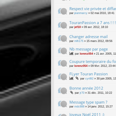
Respect vie privée et diff
par
jeanmarcy
»
02 mai 2010, 18:41
TouranPassion a 7 ans ! ! ! ! 
par
jef10
»
09 avr. 2012, 18:10
Changer adresse mail
par
mlh175
»
15 mars 2012, 09:56
Nb message par page
par
lorenz054
»
21 avr. 2005, 1
Coupure temporaire du fo
par
lorenz054
»
09 févr. 2012, 23:44
FLyer Touran Passion
par
cyril92
»
30 juin 2005, 1
Bonne année 2012
par
jr70
»
31 déc. 2011, 10:22
Message type spam ?
par
mdc888
»
14 janv. 2012, 15:27
Joyeux Noël 2011 :)