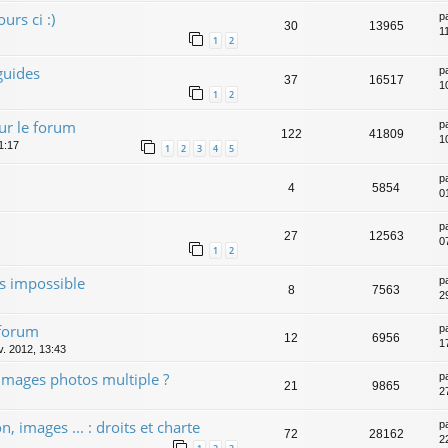
urs ci :)
p
30
13965
1
1
2
guides
p
37
16517
1
1
2
ur le forum
p
122
41809
1
1:17
1
2
3
4
5
p
4
5854
0
p
27
12563
0
1
2
s impossible
p
8
7563
2
 forum
p
12
6956
1
v. 2012, 13:43
 images photos multiple ?
p
21
9865
2
n, images ... : droits et charte
p
72
28162
2