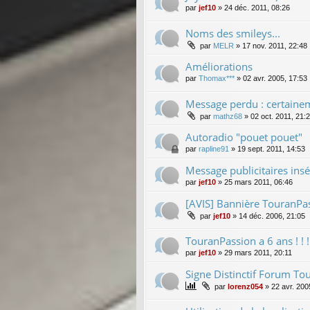
par
jef10
»
24 déc. 2011, 08:26
Noms des smileys...
par
MELR
»
17 nov. 2011, 22:48
Améliorations
par
Thomax***
»
02 avr. 2005, 17:53
Message perdu : certainem
par
mathz68
»
02 oct. 2011, 21:
Autoradio "pouet pouet"
par
rapline91
»
19 sept. 2011, 14:53
Message publicitaires insé
par
jef10
»
25 mars 2011, 06:46
[AVIS] Bannière TouranPa
par
jef10
»
14 déc. 2006, 21:05
TouranPassion a 6 ans ! ! ! ! 
par
jef10
»
29 mars 2011, 20:11
Signe Distinctif Forum Tou
par
lorenz054
»
22 avr. 200