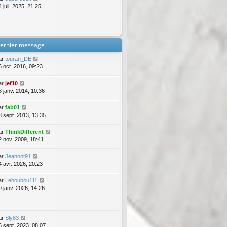
 juil. 2025, 21:25
ernier message
ar
touran_DE
6 oct. 2016, 09:23
ar
jef10
8 janv. 2014, 10:36
ar
fab01
8 sept. 2013, 13:35
ar
ThinkDifferent
2 nov. 2009, 18:41
ar
Jeannot91
4 avr. 2026, 20:23
ar
Leboubou111
9 janv. 2026, 14:26
ar
Sly83
6 sept. 2023, 08:07