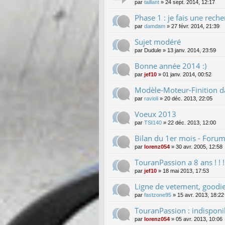
par
taillant
»
24 sept. 2014, 12:17
Phase 1 : je fais une recher
par
damdam
»
27 févr. 2014, 21:39
Sujet modéré
par
Dudule
»
13 janv. 2014, 23:59
Bonne année 2014 :)
par
jef10
»
01 janv. 2014, 00:52
Modèle-Moteur-Finition da
par
ravioli
»
20 déc. 2013, 22:05
Voeux 2013
par
TSI140
»
22 déc. 2013, 12:00
Bilan du 1er mois - Foru
par
lorenz054
»
30 avr. 2005, 12:58
TouranPassion a 8 ans ! ! ! ! !
par
jef10
»
18 mai 2013, 17:53
Ligne de vetement, goodi
par
fastzone95
»
15 avr. 2013, 18:22
TouranPassion : indisponi
par
lorenz054
»
05 avr. 2013, 10:06