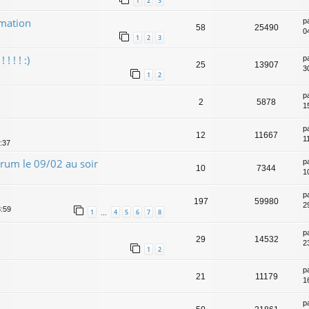
1
2
3
amation
p
58
25490
04
1
2
3
! ! ! :)
p
25
13907
3
1
2
p
2
5878
1
p
12
11667
1
1:37
rum le 09/02 au soir
p
10
7344
1
p
197
59980
2
3:59
1
4
5
6
7
8
…
p
29
14532
2
1
2
p
21
11179
1
p