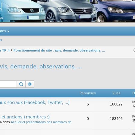
u Volkswagen Touran
res
er
e TP :)
Fonctionnement du site : avis, demande, observations, ...
vis, demande, observations, ...
Rechercher
Recherche avancée
Réponses
Vues
D
ux sociaux (Facebook, Twitter, ...)
p
6
166829
1
 et anciens ) membres :)
p
0
183496
1
» dans
Accueil et présentations des membres de
p