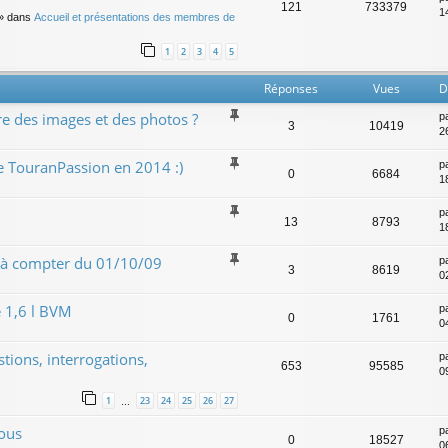
121
733379
14
» dans
Accueil et présentations des membres de
1
2
3
4
5
Réponses
Vues
D
e des images et des photos ?
p
3
10419
2
de TouranPassion en 2014 :)
p
0
6684
1
p
13
8793
1
 à compter du 01/10/09
p
3
8619
0
 1,6 l BVM
p
0
1761
0
ions, interrogations,
p
653
95585
0
1
23
24
25
26
27
…
ous
p
0
18527
0