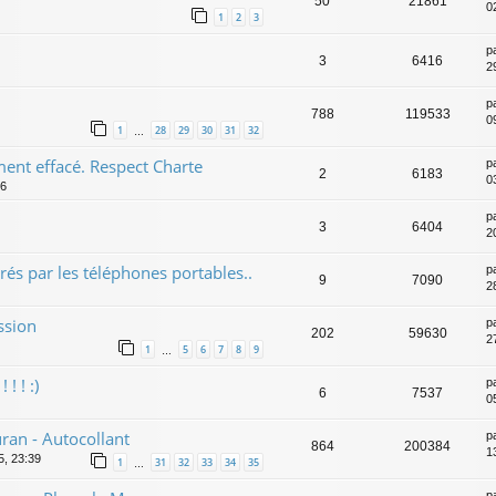
50
21861
0
1
2
3
p
3
6416
2
p
788
119533
0
1
28
29
30
31
32
…
ent effacé. Respect Charte
p
2
6183
0
26
p
3
6404
2
rés par les téléphones portables..
p
9
7090
2
ssion
p
202
59630
2
1
5
6
7
8
9
…
! ! :)
p
6
7537
0
ran - Autocollant
p
864
200384
1
5, 23:39
1
31
32
33
34
35
…
p