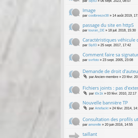
par
Sly83
»
06 sept. 2023, 08:07
Image
par
coolbreeze38
»
14 août 2019, 17
passage du site en httpS
par
touran_DE
»
18 juil. 2018, 15:30
Caractéristiques véhicule 
par
Sly83
»
25 sept. 2017, 17:42
Comment faire sa signatur
par
svrfoto
»
23 sept. 2005, 23:08
Demande de droit d'auteu
par
Ancien-membre
»
23 févr. 2
Fichiers joints : pas d'ext
par
t0x1k
»
03 févr. 2010, 22:17
Nouvelle bannière TP
par
Artefackt
»
24 févr. 2014, 14
Consultation des profils u
par
amorelle
»
20 juin 2016, 14:55
taillant