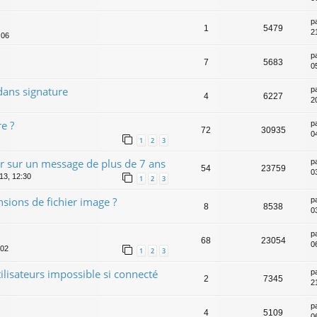
p
1
5479
2
:06
p
7
5683
0
dans signature
p
4
6227
2
e ?
p
72
30935
0
1
2
3
r sur un message de plus de 7 ans
p
54
23759
0
013, 12:30
1
2
3
ensions de fichier image ?
p
8
8538
0
p
68
23054
0
:02
1
2
3
tilisateurs impossible si connecté
p
2
7345
2
p
4
5109
0