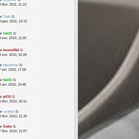
8 févr. 2011, 11:10
ar
Toph
3 janv. 2011, 13:15
ar
fab01
3 nov. 2010, 11:05
ar
lorenz054
3 nov. 2010, 10:28
ar
eljuclemar
7 avr. 2010, 17:09
ar
fab01
8 avr. 2010, 10:48
ar
jef10
6 févr. 2010, 20:11
ar
cyrjess
3 févr. 2010, 21:35
ar
Gaby
7 févr. 2010, 21:07