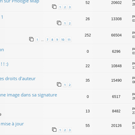
tion sur Phoogle Map
52
20602
2
1
2
3
11
p
26
13308
0
1
2
p
252
66504
0
1
7
8
9
10
11
…
on
p
0
6296
0
 ! :)
p
22
10848
1
s droits d'auteur
p
35
15490
0
1
2
une image dans sa signature
p
0
6517
2
p
13
8482
2
9
mise à jour
p
55
20126
1
1
2
3