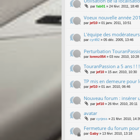
Utilisation de la localisa
par
fab01
»
24 févr. 2011, 18:48
Voeux nouvelle année 20
par
jef10
»
01 janv. 2011, 10:51
L'équipe des modérateurs
par
cyril92
»
05 déc. 2005, 13:46
Perturbation TouranPassi
par
lorenz054
»
03 nov. 2010, 10:28
TouranPassion a 5 ans ! ! ! !
par
jef10
»
15 avr. 2010, 10:30
TP mis en demeure pour le
par
jef10
»
01 avr. 2010, 06:46
Nouveau forum : insérer 
par
jef10
»
26 févr. 2010, 20:11
avatar
par
cyrjess
»
21 févr. 2010, 14:3
Fermeture du forum pour 
par
Gaby
»
13 févr. 2010, 13:18