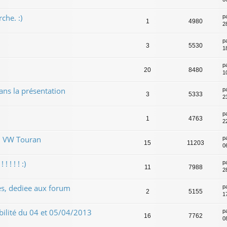
che. :)
p
1
4980
2
p
3
5530
1
p
20
8480
1
ns la présentation
p
3
5333
2
p
1
4763
2
m VW Touran
p
15
11203
0
 ! ! ! :)
p
11
7988
2
es, dediee aux forum
p
2
5155
1
bilité du 04 et 05/04/2013
p
16
7762
0