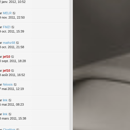
2 janv. 2012, 10:52
ar
MELR
9 nov. 2011, 22:50
ar
FMZI
9 oct. 2011, 15:39
ar
mathz68
3 oct. 2011, 21:58
ar
jef10
0 sept. 2011, 18:28
ar
jef10
8 août 2011, 16:52
ar
Néosis
7 mai 2011, 12:19
ar
link
5 mai 2011, 08:23
ar
link
3 mars 2011, 15:38
ar
ChatNoir