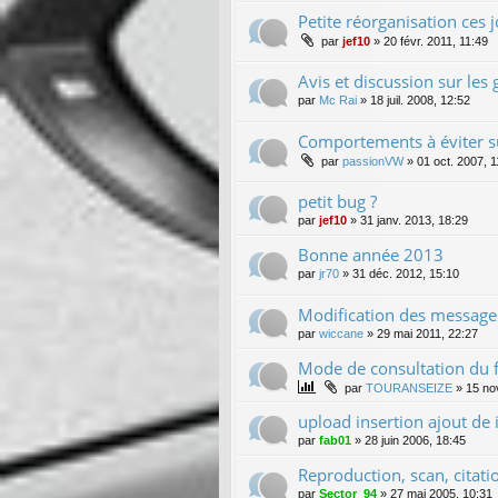
Petite réorganisation ces jo
par
jef10
»
20 févr. 2011, 11:49
Avis et discussion sur les 
par
Mc Rai
»
18 juil. 2008, 12:52
Comportements à éviter s
par
passionVW
»
01 oct. 2007, 1
petit bug ?
par
jef10
»
31 janv. 2013, 18:29
Bonne année 2013
par
jr70
»
31 déc. 2012, 15:10
Modification des message
par
wiccane
»
29 mai 2011, 22:27
Mode de consultation du
par
TOURANSEIZE
»
15 no
upload insertion ajout de
par
fab01
»
28 juin 2006, 18:45
Reproduction, scan, citatio
par
Sector_94
»
27 mai 2005, 10:31