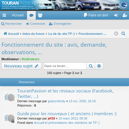
TouranPassion
Accueil
Faire un don
Le forum des propriétaires ou futurs acquéreurs du Volkswagen Touran
cc
Rechercher
or
Connexion
e
S’enregistrer
on
’e
ès
u
m
ne
nr
R
Accueil
Index du forum
La vie du site TP :)
Fonctionnement du site : avis, demande, observations, ...
e
ra
m
br
xi
eg
Fonctionnement du site : avis, demande,
c
pi
s
es
on
ist
observations, ...
h
de
re
e
Modérateur :
Modérateurs
Rechercher
Recherche av
Nouveau sujet
r
r
c
166 sujets • Page
1
sur
1
h
Annonces
e
TouranPassion et les réseaux sociaux (Facebook,
r
Twitter, ...)
Dernier message par
gnanvofredy
«
13 oct. 2025, 16:19
Réponses :
6
Guide pour les nouveaux ( et anciens ) membres :)
Dernier message par
jef10
«
10 mars 2013, 09:39
Posté dans
Accueil et présentations des membres de TP :)