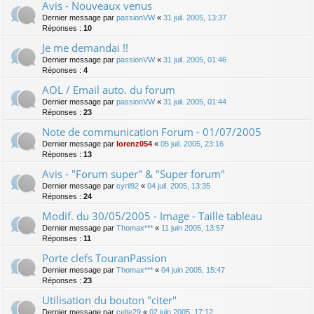
Avis - Nouveaux venus
Dernier message par
passionVW
«
31 juil. 2005, 13:37
Réponses :
10
Je me demandai !!
Dernier message par
passionVW
«
31 juil. 2005, 01:46
Réponses :
4
AOL / Email auto. du forum
Dernier message par
passionVW
«
31 juil. 2005, 01:44
Réponses :
23
Note de communication Forum - 01/07/2005
Dernier message par
lorenz054
«
05 juil. 2005, 23:16
Réponses :
13
Avis - "Forum super" & "Super forum"
Dernier message par
cyril92
«
04 juil. 2005, 13:35
Réponses :
24
Modif. du 30/05/2005 - Image - Taille tableau
Dernier message par
Thomax***
«
11 juin 2005, 13:57
Réponses :
11
Porte clefs TouranPassion
Dernier message par
Thomax***
«
04 juin 2005, 15:47
Réponses :
23
Utilisation du bouton "citer"
Dernier message par
celte29
«
02 juin 2005, 17:12