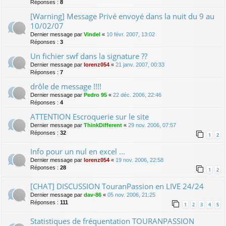
Réponses :
8
[Warning] Message Privé envoyé dans la nuit du 9 au
10/02/07
Dernier message par
Vindel
«
10 févr. 2007, 13:02
Réponses :
3
Un fichier swf dans la signature ??
Dernier message par
lorenz054
«
21 janv. 2007, 00:33
Réponses :
7
drôle de message !!!!
Dernier message par
Pedro 95
«
22 déc. 2006, 22:46
Réponses :
4
ATTENTION Escroquerie sur le site
Dernier message par
ThinkDifferent
«
29 nov. 2006, 07:57
Réponses :
32
1
2
Info pour un nul en excel ...
Dernier message par
lorenz054
«
19 nov. 2006, 22:58
Réponses :
28
1
2
[CHAT] DISCUSSION TouranPassion en LIVE 24/24
Dernier message par
dav-86
«
05 nov. 2006, 21:25
Réponses :
111
1
2
3
4
5
Statistiques de fréquentation TOURANPASSION