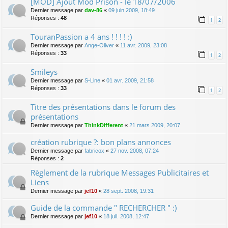
[MOD] Ajout Mod Prison - le 18/07/2006
Dernier message par
dav-86
«
09 juin 2009, 18:49
Réponses :
48
1
2
TouranPassion a 4 ans ! ! ! ! :)
Dernier message par
Ange-Oliver
«
11 avr. 2009, 23:08
Réponses :
33
1
2
Smileys
Dernier message par
S-Line
«
01 avr. 2009, 21:58
Réponses :
33
1
2
Titre des présentations dans le forum des
présentations
Dernier message par
ThinkDifferent
«
21 mars 2009, 20:07
création rubrique ?: bon plans annonces
Dernier message par
fabricox
«
27 nov. 2008, 07:24
Réponses :
2
Règlement de la rubrique Messages Publicitaires et
Liens
Dernier message par
jef10
«
28 sept. 2008, 19:31
Guide de la commande " RECHERCHER " :)
Dernier message par
jef10
«
18 juil. 2008, 12:47