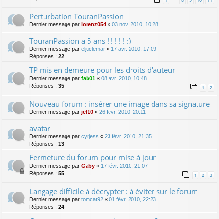
1
8
9
10
11
…
Perturbation TouranPassion
Dernier message par
lorenz054
«
03 nov. 2010, 10:28
TouranPassion a 5 ans ! ! ! ! ! :)
Dernier message par
eljuclemar
«
17 avr. 2010, 17:09
Réponses :
22
TP mis en demeure pour les droits d'auteur
Dernier message par
fab01
«
08 avr. 2010, 10:48
Réponses :
35
1
2
Nouveau forum : insérer une image dans sa signature
Dernier message par
jef10
«
26 févr. 2010, 20:11
avatar
Dernier message par
cyrjess
«
23 févr. 2010, 21:35
Réponses :
13
Fermeture du forum pour mise à jour
Dernier message par
Gaby
«
17 févr. 2010, 21:07
Réponses :
55
1
2
3
Langage difficile à décrypter : à éviter sur le forum
Dernier message par
tomcat92
«
01 févr. 2010, 22:23
Réponses :
24