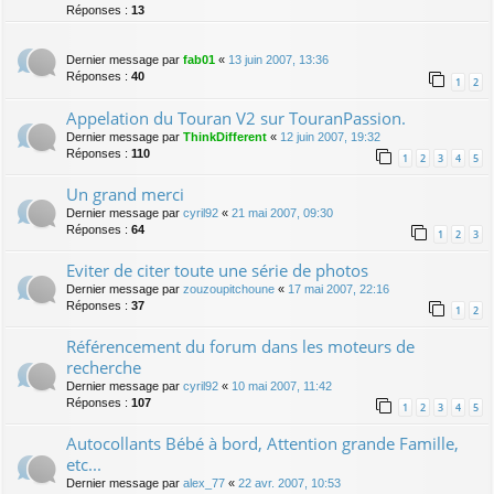
Réponses :
13
Dernier message par
fab01
«
13 juin 2007, 13:36
Réponses :
40
1
2
Appelation du Touran V2 sur TouranPassion.
Dernier message par
ThinkDifferent
«
12 juin 2007, 19:32
Réponses :
110
1
2
3
4
5
Un grand merci
Dernier message par
cyril92
«
21 mai 2007, 09:30
Réponses :
64
1
2
3
Eviter de citer toute une série de photos
Dernier message par
zouzoupitchoune
«
17 mai 2007, 22:16
Réponses :
37
1
2
Référencement du forum dans les moteurs de
recherche
Dernier message par
cyril92
«
10 mai 2007, 11:42
Réponses :
107
1
2
3
4
5
Autocollants Bébé à bord, Attention grande Famille,
etc...
Dernier message par
alex_77
«
22 avr. 2007, 10:53