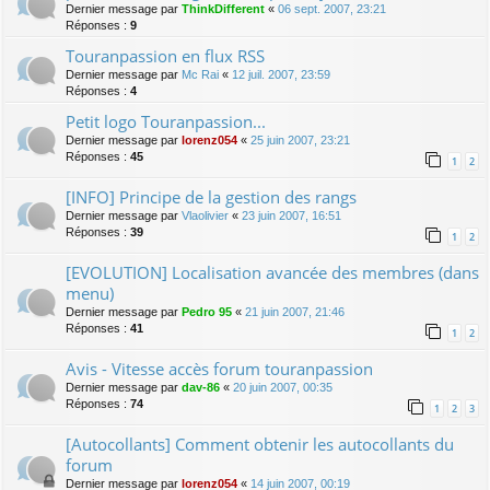
Dernier message par
ThinkDifferent
«
06 sept. 2007, 23:21
Réponses :
9
Touranpassion en flux RSS
Dernier message par
Mc Rai
«
12 juil. 2007, 23:59
Réponses :
4
Petit logo Touranpassion...
Dernier message par
lorenz054
«
25 juin 2007, 23:21
Réponses :
45
1
2
[INFO] Principe de la gestion des rangs
Dernier message par
Vlaolivier
«
23 juin 2007, 16:51
Réponses :
39
1
2
[EVOLUTION] Localisation avancée des membres (dans
menu)
Dernier message par
Pedro 95
«
21 juin 2007, 21:46
Réponses :
41
1
2
Avis - Vitesse accès forum touranpassion
Dernier message par
dav-86
«
20 juin 2007, 00:35
Réponses :
74
1
2
3
[Autocollants] Comment obtenir les autocollants du
forum
Dernier message par
lorenz054
«
14 juin 2007, 00:19