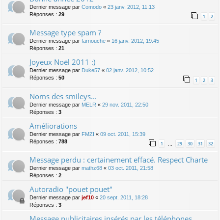
Dernier message par
Comodo
«
23 janv. 2012, 11:13
Réponses :
29
1
2
Message type spam ?
Dernier message par
farnouche
«
16 janv. 2012, 19:45
Réponses :
21
Joyeux Noël 2011 :)
Dernier message par
Duke57
«
02 janv. 2012, 10:52
Réponses :
50
1
2
3
Noms des smileys...
Dernier message par
MELR
«
29 nov. 2011, 22:50
Réponses :
3
Améliorations
Dernier message par
FMZI
«
09 oct. 2011, 15:39
Réponses :
788
1
29
30
31
32
…
Message perdu : certainement effacé. Respect Charte
Dernier message par
mathz68
«
03 oct. 2011, 21:58
Réponses :
2
Autoradio "pouet pouet"
Dernier message par
jef10
«
20 sept. 2011, 18:28
Réponses :
3
Message publicitaires insérés par les téléphones