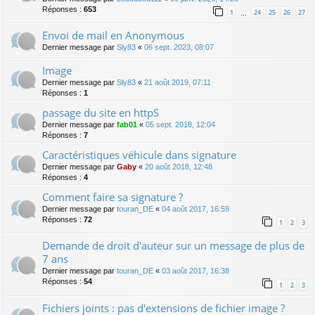
Réponses :
653
1
24
25
26
27
…
Envoi de mail en Anonymous
Dernier message par
Sly83
«
06 sept. 2023, 08:07
Image
Dernier message par
Sly83
«
21 août 2019, 07:11
Réponses :
1
passage du site en httpS
Dernier message par
fab01
«
05 sept. 2018, 12:04
Réponses :
7
Caractéristiques véhicule dans signature
Dernier message par
Gaby
«
20 août 2018, 12:48
Réponses :
4
Comment faire sa signature ?
Dernier message par
touran_DE
«
04 août 2017, 16:59
Réponses :
72
1
2
3
Demande de droit d'auteur sur un message de plus de
7 ans
Dernier message par
touran_DE
«
03 août 2017, 16:38
Réponses :
54
1
2
3
Fichiers joints : pas d'extensions de fichier image ?