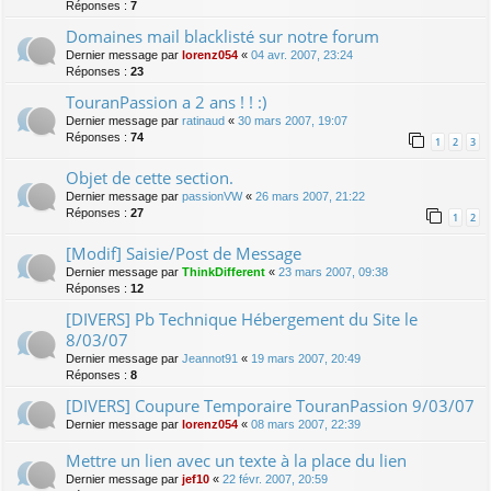
Réponses :
7
Domaines mail blacklisté sur notre forum
Dernier message par
lorenz054
«
04 avr. 2007, 23:24
Réponses :
23
TouranPassion a 2 ans ! ! :)
Dernier message par
ratinaud
«
30 mars 2007, 19:07
Réponses :
74
1
2
3
Objet de cette section.
Dernier message par
passionVW
«
26 mars 2007, 21:22
Réponses :
27
1
2
[Modif] Saisie/Post de Message
Dernier message par
ThinkDifferent
«
23 mars 2007, 09:38
Réponses :
12
[DIVERS] Pb Technique Hébergement du Site le
8/03/07
Dernier message par
Jeannot91
«
19 mars 2007, 20:49
Réponses :
8
[DIVERS] Coupure Temporaire TouranPassion 9/03/07
Dernier message par
lorenz054
«
08 mars 2007, 22:39
Mettre un lien avec un texte à la place du lien
Dernier message par
jef10
«
22 févr. 2007, 20:59