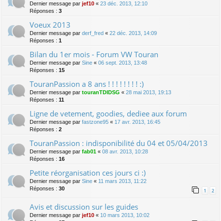
Dernier message par
jef10
«
23 déc. 2013, 12:10
Réponses :
3
Voeux 2013
Dernier message par
derf_fred
«
22 déc. 2013, 14:09
Réponses :
1
Bilan du 1er mois - Forum VW Touran
Dernier message par
Sine
«
06 sept. 2013, 13:48
Réponses :
15
TouranPassion a 8 ans ! ! ! ! ! ! ! ! :)
Dernier message par
touranTDIDSG
«
28 mai 2013, 19:13
Réponses :
11
Ligne de vetement, goodies, dediee aux forum
Dernier message par
fastzone95
«
17 avr. 2013, 16:45
Réponses :
2
TouranPassion : indisponibilité du 04 et 05/04/2013
Dernier message par
fab01
«
08 avr. 2013, 10:28
Réponses :
16
Petite réorganisation ces jours ci :)
Dernier message par
Sine
«
11 mars 2013, 11:22
Réponses :
30
1
2
Avis et discussion sur les guides
Dernier message par
jef10
«
10 mars 2013, 10:02