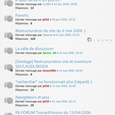
Dernier message par
cyril92
«
12 juin 2006, 09:55
Réponses :
13
Favoris
Dernier message par
jef10
«
09 juin 2006, 23:31
Réponses :
6
Restructuration du site du 6 mai 2006 :)
Dernier message par
Satanas
«
01 juin 2006, 23:33
Réponses :
124
1
2
3
4
5
La salle de discussion
Dernier message par
Sector_94
«
24 mai 2006, 20:42
[Sondage] Restructuration site et ouverture
SEAT,AUDI,SKODA
Dernier message par
lorenz054
«
15 mai 2006, 00:06
Réponses :
9
"rechercher" ne fonctionnait plus [réparé] :)
Dernier message par
jef10
«
11 mai 2006, 20:48
Réponses :
14
Navigateurs et java
Dernier message par
jef10
«
01 mai 2006, 20:13
Réponses :
19
Pb FORUM TouranPAssion du 13/04/2006