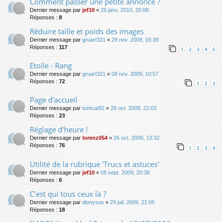
Comment passer une petite annonce ?
Dernier message par
jef10
«
26 janv. 2010, 20:08
Réponses :
8
Réduire taille et poids des images
Dernier message par
gruart321
«
29 nov. 2009, 16:39
Réponses :
117
1
2
3
4
5
Etoile - Rang
Dernier message par
gruart321
«
08 nov. 2009, 10:57
Réponses :
72
1
2
3
Page d'accueil
Dernier message par
tomcat92
«
28 oct. 2009, 22:02
Réponses :
23
Réglage d'heure !
Dernier message par
lorenz054
«
26 oct. 2009, 13:32
Réponses :
76
1
2
3
4
Utilité de la rubrique 'Trucs et astuces'
Dernier message par
jef10
«
08 sept. 2009, 20:38
Réponses :
6
C’est qui tous ceux là ?
Dernier message par
dionysos
«
29 juil. 2009, 21:05
Réponses :
18