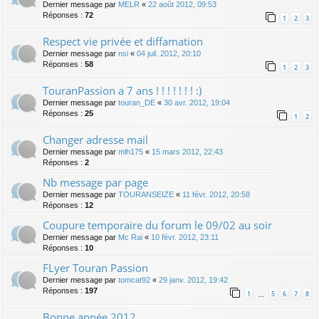
Dernier message par
MELR
«
22 août 2012, 09:53
Réponses :
72
1
2
3
Respect vie privée et diffamation
Dernier message par
nsi
«
04 juil. 2012, 20:10
Réponses :
58
1
2
3
TouranPassion a 7 ans ! ! ! ! ! ! ! :)
Dernier message par
touran_DE
«
30 avr. 2012, 19:04
Réponses :
25
1
2
Changer adresse mail
Dernier message par
mlh175
«
15 mars 2012, 22:43
Réponses :
2
Nb message par page
Dernier message par
TOURANSEIZE
«
11 févr. 2012, 20:58
Réponses :
12
Coupure temporaire du forum le 09/02 au soir
Dernier message par
Mc Rai
«
10 févr. 2012, 23:11
Réponses :
10
FLyer Touran Passion
Dernier message par
tomcat92
«
29 janv. 2012, 19:42
Réponses :
197
1
5
6
7
8
…
Bonne année 2012