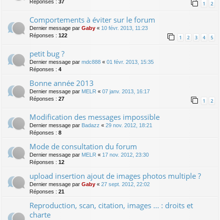
Réponses :
37
1
2
Comportements à éviter sur le forum
Dernier message par
Gaby
«
10 févr. 2013, 11:23
Réponses :
122
1
2
3
4
5
petit bug ?
Dernier message par
mdc888
«
01 févr. 2013, 15:35
Réponses :
4
Bonne année 2013
Dernier message par
MELR
«
07 janv. 2013, 16:17
Réponses :
27
1
2
Modification des messages impossible
Dernier message par
Badazz
«
29 nov. 2012, 18:21
Réponses :
8
Mode de consultation du forum
Dernier message par
MELR
«
17 nov. 2012, 23:30
Réponses :
12
upload insertion ajout de images photos multiple ?
Dernier message par
Gaby
«
27 sept. 2012, 22:02
Réponses :
21
Reproduction, scan, citation, images ... : droits et
charte