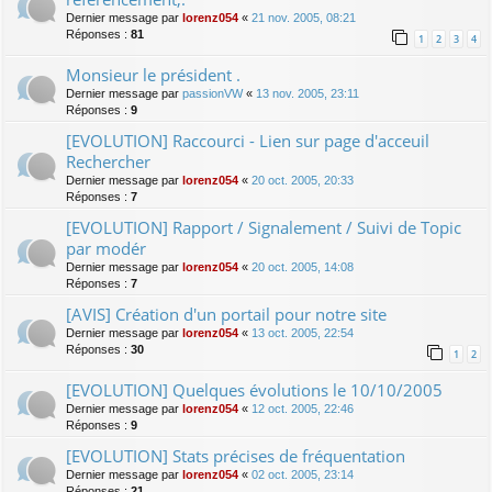
Dernier message par
lorenz054
«
21 nov. 2005, 08:21
Réponses :
81
1
2
3
4
Monsieur le président .
Dernier message par
passionVW
«
13 nov. 2005, 23:11
Réponses :
9
[EVOLUTION] Raccourci - Lien sur page d'acceuil
Rechercher
Dernier message par
lorenz054
«
20 oct. 2005, 20:33
Réponses :
7
[EVOLUTION] Rapport / Signalement / Suivi de Topic
par modér
Dernier message par
lorenz054
«
20 oct. 2005, 14:08
Réponses :
7
[AVIS] Création d'un portail pour notre site
Dernier message par
lorenz054
«
13 oct. 2005, 22:54
Réponses :
30
1
2
[EVOLUTION] Quelques évolutions le 10/10/2005
Dernier message par
lorenz054
«
12 oct. 2005, 22:46
Réponses :
9
[EVOLUTION] Stats précises de fréquentation
Dernier message par
lorenz054
«
02 oct. 2005, 23:14
Réponses :
21