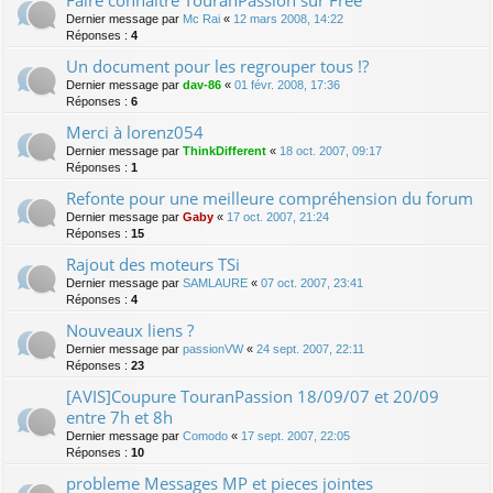
Faire connaître TouranPassion sur Free
Dernier message par
Mc Rai
«
12 mars 2008, 14:22
Réponses :
4
Un document pour les regrouper tous !?
Dernier message par
dav-86
«
01 févr. 2008, 17:36
Réponses :
6
Merci à lorenz054
Dernier message par
ThinkDifferent
«
18 oct. 2007, 09:17
Réponses :
1
Refonte pour une meilleure compréhension du forum
Dernier message par
Gaby
«
17 oct. 2007, 21:24
Réponses :
15
Rajout des moteurs TSi
Dernier message par
SAMLAURE
«
07 oct. 2007, 23:41
Réponses :
4
Nouveaux liens ?
Dernier message par
passionVW
«
24 sept. 2007, 22:11
Réponses :
23
[AVIS]Coupure TouranPassion 18/09/07 et 20/09
entre 7h et 8h
Dernier message par
Comodo
«
17 sept. 2007, 22:05
Réponses :
10
probleme Messages MP et pieces jointes