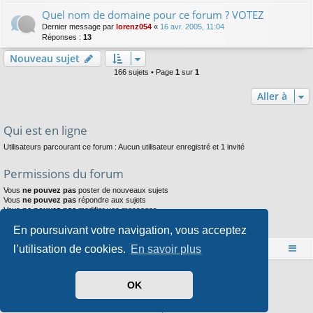
Quel nom de domaine pour ce forum ? VOTEZ
Dernier message par
lorenz054
«
16 avr. 2005, 11:04
Réponses :
13
Nouveau sujet
166 sujets • Page
1
sur
1
Aller à
Qui est en ligne
Utilisateurs parcourant ce forum : Aucun utilisateur enregistré et 1 invité
Permissions du forum
Vous
ne pouvez pas
poster de nouveaux sujets
Vous
ne pouvez pas
répondre aux sujets
Vous
ne pouvez pas
modifier vos messages
Vous
ne pouvez pas
supprimer vos messages
En poursuivant votre navigation, vous acceptez
Vous
ne pouvez pas
joindre des fichiers
l’utilisation de cookies.
En savoir plus
Accueil
Index du forum
Développé par
phpBB
® Forum Software © phpBB Limited
OK
Style par
Arty
- phpBB 3.3 par MrGaby
Traduit par
phpBB-fr.com
Confidentialité
|
Conditions