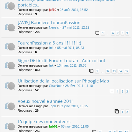
portables..
Dernier message par
jef10
«
28 août 2011, 16:52
Réponses :
9
[AVIS] Bannière TouranPassion
Dernier message par
Néosis
«
27 mai 2011, 12:19
Réponses :
202
1
6
7
8
9
…
TouranPassion a 6 ans ! ! ! ! ! ! :)
Dernier message par
link
«
05 mai 2011, 08:23
Réponses :
6
Signe Distinctif Forum Touran - Autocollant
Dernier message par
link
«
13 mars 2011, 15:38
Réponses :
864
1
32
33
34
35
…
Utilisation de la localisation sur Phoogle Map
Dernier message par
ChatNoir
«
28 févr. 2011, 11:10
Réponses :
52
1
2
3
Voeux nouvelle année 2011
Dernier message par
Toph
«
03 janv. 2011, 13:15
Réponses :
26
1
2
L'équipe des modérateurs
Dernier message par
fab01
«
03 nov. 2010, 11:05
Réponses :
252