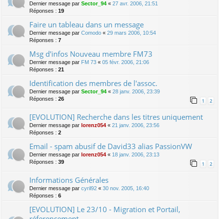
Dernier message par
Sector_94
«
27 avr. 2006, 21:51
Réponses :
19
Faire un tableau dans un message
Dernier message par
Comodo
«
29 mars 2006, 10:54
Réponses :
7
Msg d'infos Nouveau membre FM73
Dernier message par
FM 73
«
05 févr. 2006, 21:06
Réponses :
21
Identification des membres de l'assoc.
Dernier message par
Sector_94
«
28 janv. 2006, 23:39
Réponses :
26
1
2
[EVOLUTION] Recherche dans les titres uniquement
Dernier message par
lorenz054
«
21 janv. 2006, 23:56
Réponses :
2
Email - spam abusif de David33 alias PassionVW
Dernier message par
lorenz054
«
18 janv. 2006, 23:13
Réponses :
39
1
2
Informations Générales
Dernier message par
cyril92
«
30 nov. 2005, 16:40
Réponses :
6
[EVOLUTION] Le 23/10 - Migration et Portail,
réferencement,.