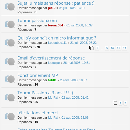
Sujet lu mais sans réponse : patience :)
Dernier message par
jef10
«
03 juil. 2008, 13:01
Réponses :
8
Touranpassion.com
Dernier message par
lorenz054
«
01 juil. 2008, 16:37
Réponses :
7
Qui s'y connaît en micro informatique ?
Dernier message par
Leboubou111
«
21 juin 2008, 07:22
Réponses :
278
1
9
10
11
12
…
Email d'avertissement de réponse
Dernier message par
lepoulpe
«
26 mai 2008, 10:51
Réponses :
7
Fonctionnement MP
Dernier message par
fab01
«
23 avr. 2008, 10:57
Réponses :
16
TouranPassion a 3 ans ! ! ! :)
Dernier message par
Mc Rai
«
02 avr. 2008, 01:42
Réponses :
26
1
2
félicitations et merci
Dernier message par
Mc Rai
«
01 avr. 2008, 23:08
Réponses :
10