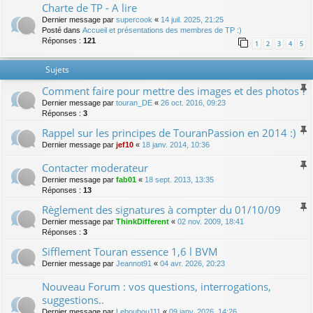
Charte de TP - A lire
Dernier message par
supercook
«
14 juil. 2025, 21:25
Posté dans
Accueil et présentations des membres de TP :)
Réponses :
121
1
2
3
4
5
Sujets
Comment faire pour mettre des images et des photos ?
Dernier message par
touran_DE
«
26 oct. 2016, 09:23
Réponses :
3
Rappel sur les principes de TouranPassion en 2014 :)
Dernier message par
jef10
«
18 janv. 2014, 10:36
Contacter moderateur
Dernier message par
fab01
«
18 sept. 2013, 13:35
Réponses :
13
Règlement des signatures à compter du 01/10/09
Dernier message par
ThinkDifferent
«
02 nov. 2009, 18:41
Réponses :
3
Sifflement Touran essence 1,6 l BVM
Dernier message par
Jeannot91
«
04 avr. 2026, 20:23
Nouveau Forum : vos questions, interrogations,
suggestions..
Dernier message par
Leboubou111
«
09 janv. 2026, 14:26