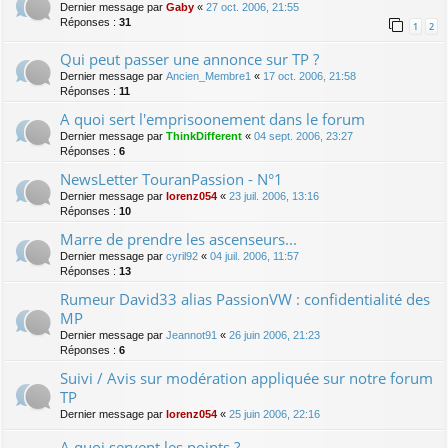
Dernier message par
Gaby
«
27 oct. 2006, 21:55
Réponses :
31
1
2
Qui peut passer une annonce sur TP ?
Dernier message par
Ancien_Membre1
«
17 oct. 2006, 21:58
Réponses :
11
A quoi sert l'emprisoonement dans le forum
Dernier message par
ThinkDifferent
«
04 sept. 2006, 23:27
Réponses :
6
NewsLetter TouranPassion - N°1
Dernier message par
lorenz054
«
23 juil. 2006, 13:16
Réponses :
10
Marre de prendre les ascenseurs...
Dernier message par
cyril92
«
04 juil. 2006, 11:57
Réponses :
13
Rumeur David33 alias PassionVW : confidentialité des
MP
Dernier message par
Jeannot91
«
26 juin 2006, 21:23
Réponses :
6
Suivi / Avis sur modération appliquée sur notre forum
TP
Dernier message par
lorenz054
«
25 juin 2006, 22:16
A quoi servent les points ?