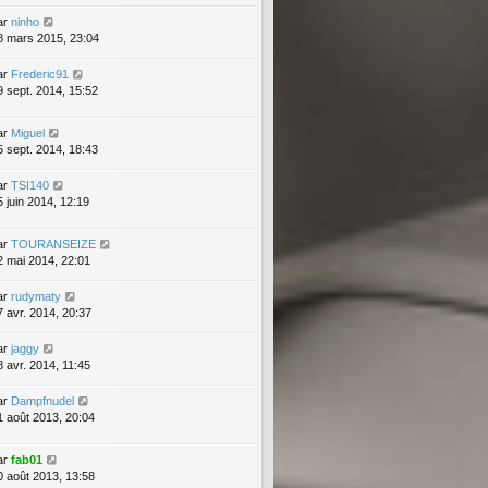
ar
ninho
8 mars 2015, 23:04
ar
Frederic91
9 sept. 2014, 15:52
ar
Miguel
5 sept. 2014, 18:43
ar
TSI140
5 juin 2014, 12:19
ar
TOURANSEIZE
2 mai 2014, 22:01
ar
rudymaty
7 avr. 2014, 20:37
ar
jaggy
8 avr. 2014, 11:45
ar
Dampfnudel
1 août 2013, 20:04
ar
fab01
0 août 2013, 13:58