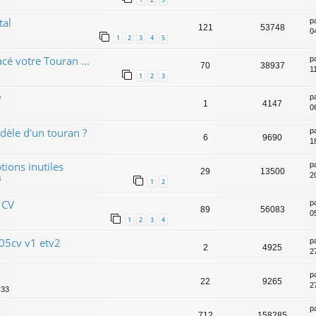
tal
p
121
53748
0
1
2
3
4
5
cé votre Touran ...
p
70
38937
11
1
2
3
?
p
1
4147
0
èle d'un touran ?
p
6
9690
1
tions inutiles
p
29
13500
2
8
1
2
 CV
p
89
56083
0
1
2
3
4
105cv v1 etv2
p
2
4925
2
p
22
9265
2
:33
p
712
158285