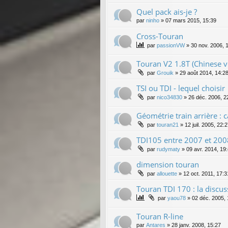
Quel pack ais-je ?
par
ninho
»
07 mars 2015, 15:39
Cross-Touran
par
passionVW
»
30 nov. 2006, 
Touran V2 1.8T (Chinese v
par
Grouik
»
29 août 2014, 14:2
TSI ou TDI - lequel choisir
par
nico34830
»
26 déc. 2006, 2
Géométrie train arrière : 
par
touran21
»
12 juil. 2005, 22:
TDI105 entre 2007 et 200
par
rudymaty
»
09 avr. 2014, 19
dimension touran
par
allouette
»
12 oct. 2011, 17:3
Touran TDI 170 : la discus
par
yaou78
»
02 déc. 2005, 
Touran R-line
par
Antares
»
28 janv. 2008, 15:27