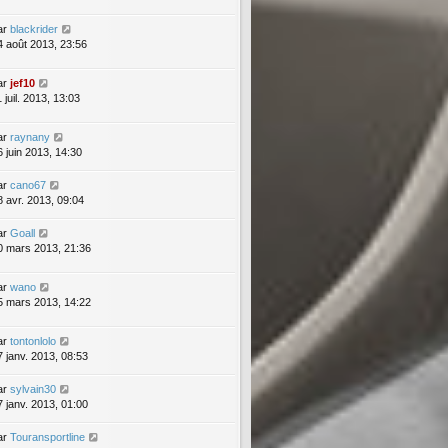
ar
blackrider
4 août 2013, 23:56
ar
jef10
 juil. 2013, 13:03
ar
raynany
6 juin 2013, 14:30
ar
cano67
8 avr. 2013, 09:04
ar
Goall
0 mars 2013, 21:36
ar
wano
5 mars 2013, 14:22
ar
tontonlolo
7 janv. 2013, 08:53
ar
sylvain30
7 janv. 2013, 01:00
ar
Touransportline