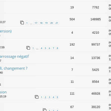
p
19
7762
0
p
504
148985
0
10:27
1
17
18
19
20
21
…
ersion)
p
4
4210
0
8
p
192
99737
0
2:59
1
4
5
6
7
8
…
carrossage négatif
p
14
13736
1
27
8, changement ?
p
7
5425
1
:40
p
11
8564
0
1
sion
p
111
46928
3
15:19
1
2
3
4
5
p
67
39120
3
1
2
3