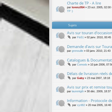
Charte de TP - A lire
par
lorenz054
»
23 oct. 2005, 02:00
TP :)
Sujets
Avis sur touran d'occasio
par
Flo51
»
02 janv. 2010, 00:45
Demande d'avis sur Toura
par
grenouille
»
03 janv. 2010, 21:43
Catalogues & Documentati
par
Comodo
»
10 juin 2006, 07:5
Délais de livraison réels 
par
Gaby
»
23 mai 2007, 18:18
Avis sur prix et remise to
par
laurentgth
»
30 déc. 2009, 18:37
Information - Protocole d
par
cyril92
»
20 mai 2005, 16:40