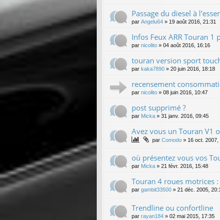
Passage du diesel à l'esse
par
Angelu64
»
19 août 2016, 21:31
Infos Feux ARR Touran 1 
par
nicolito
»
04 août 2016, 16:16
touran version sport touch
par
kaka7890
»
20 juin 2016, 18:18
recensement consommati
par
nicolito
»
08 juin 2016, 10:47
post supprimé ?
par
Micka
»
31 janv. 2016, 09:45
Avez vous un Touran V1 o
par
Comodo
»
16 oct. 2007,
où présentez vous vos Tou
par
Micka
»
21 févr. 2016, 15:48
Touran 4 roues motrices :
par
gambit33500
»
21 déc. 2005, 20:
Trendline ou confortline
par
rayan184
»
02 mai 2015, 17:35