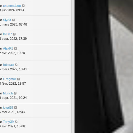
ar
totonenabou
3 juin 2024, 09:14
ar
Sly83
1 mars 2023, 07:48
ar
tht007
3 sept. 2022, 17:39
ar
AlexP1
2 avr. 2022, 10:20
ar
lloiseau
5 mars 2022, 13:41
ar
Gregmoli
0 févr. 2022, 19:57
ar
Munch
8 sept. 2021, 10:24
ar
juval38
5 mai 2021, 13:43
ar
Tony39
6 avr. 2021, 15:06