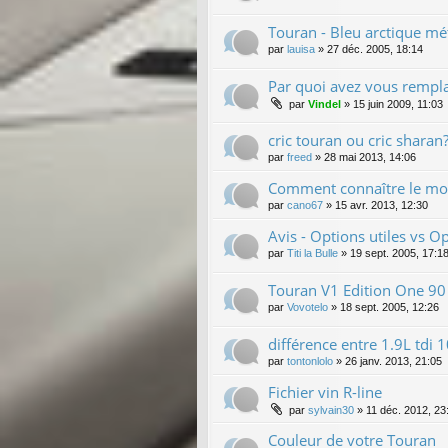
Touran - Bleu arctique mé
par
lauisa
»
27 déc. 2005, 18:14
Par quoi avez vous rempla
par
Vindel
»
15 juin 2009, 11:03
cric touran ou cric sharan
par
freed
»
28 mai 2013, 14:06
Comment connaître le mod
par
cano67
»
15 avr. 2013, 12:30
Avis - Options utiles vs Op
par
Titi la Bulle
»
19 sept. 2005, 17:1
Touran V1 Edition One 90
par
Vovotelo
»
18 sept. 2005, 12:26
différence entre 1.9L tdi 
par
tontonlolo
»
26 janv. 2013, 21:05
Fichier vin R-line
par
sylvain30
»
11 déc. 2012, 23
Couleur de votre Touran