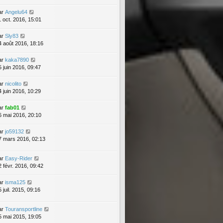
ar
Angelu64
1 oct. 2016, 15:01
ar
Sly83
4 août 2016, 18:16
ar
kaka7890
5 juin 2016, 09:47
ar
nicolito
4 juin 2016, 10:29
ar
fab01
6 mai 2016, 20:10
ar
jo59132
7 mars 2016, 02:13
ar
Easy-Rider
2 févr. 2016, 09:42
ar
isma125
 juil. 2015, 09:16
ar
Touransportline
5 mai 2015, 19:05