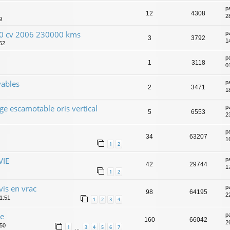
p
12
4308
2
9
00 cv 2006 230000 kms
p
3
3792
1
:52
p
1
3118
0
vables
p
2
3471
1
ge escamotable oris vertical
p
5
6553
23
p
34
63207
1
1
2
VIE
p
42
29744
1
1
2
vis en vrac
p
98
64195
2
21:51
1
2
3
4
ge
p
160
66042
2
:50
1
3
4
5
6
7
…