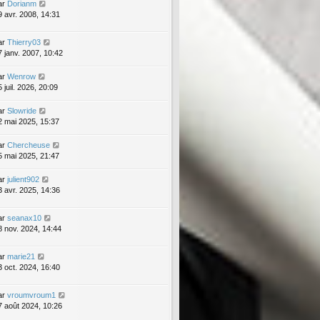
ar
Dorianm
9 avr. 2008, 14:31
ar
Thierry03
7 janv. 2007, 10:42
ar
Wenrow
 juil. 2026, 20:09
ar
Slowride
2 mai 2025, 15:37
ar
Chercheuse
5 mai 2025, 21:47
ar
julient902
3 avr. 2025, 14:36
ar
seanax10
8 nov. 2024, 14:44
ar
marie21
3 oct. 2024, 16:40
ar
vroumvroum1
7 août 2024, 10:26