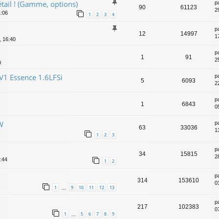
étail ! (Gamme, options)
p
90
61123
2
1:06
1
2
3
4
p
12
14997
1
, 16:40
p
1
91
25
0
V1 Essence 1.6LFSi
p
5
6093
2
p
1
6843
0
W
p
63
33036
1
1
2
3
p
34
15815
2
:44
1
2
p
314
153610
0
1
9
10
11
12
13
…
p
217
102383
0
1
5
6
7
8
9
…