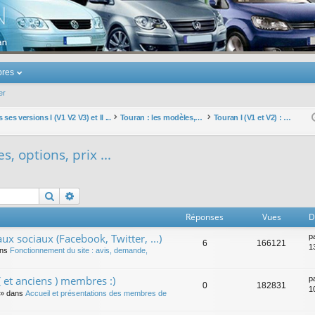
u Volkswagen Touran
res
er
ses versions I (V1 V2 V3) et II ...
Touran : les modèles, les prix, les achats, les options, ...
Touran I (V1 et V2) : modèles, options, prix ...
s, options, prix ...
Rechercher
Recherche avancée
Réponses
Vues
D
ux sociaux (Facebook, Twitter, ...)
p
6
166121
1
ans
Fonctionnement du site : avis, demande,
 et anciens ) membres :)
p
0
182831
1
» dans
Accueil et présentations des membres de