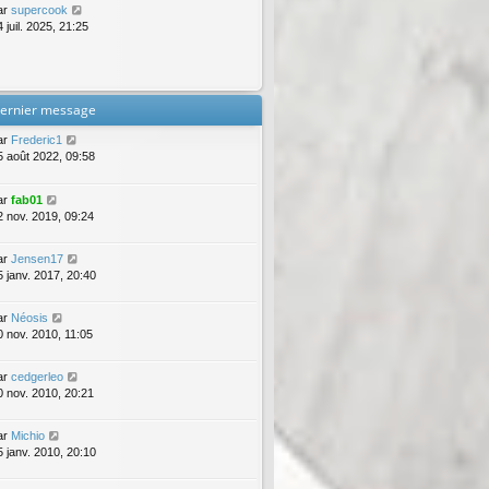
ar
supercook
 juil. 2025, 21:25
ernier message
ar
Frederic1
5 août 2022, 09:58
ar
fab01
2 nov. 2019, 09:24
ar
Jensen17
5 janv. 2017, 20:40
ar
Néosis
0 nov. 2010, 11:05
ar
cedgerleo
0 nov. 2010, 20:21
ar
Michio
5 janv. 2010, 20:10