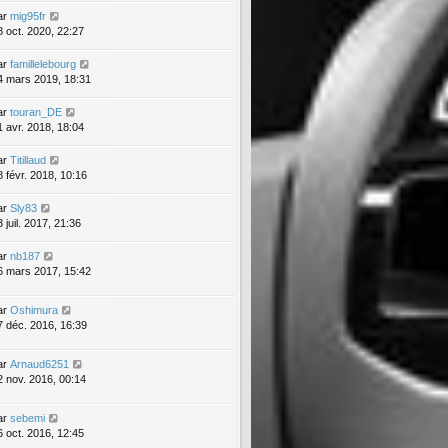
ar
mig95fr
8 oct. 2020, 22:27
ar
famillelebourg
4 mars 2019, 18:31
ar
touran_DE
1 avr. 2018, 18:04
ar
Titillaud
8 févr. 2018, 10:16
ar
Sly83
 juil. 2017, 21:36
ar
nb187
6 mars 2017, 15:42
ar
Oshimura
7 déc. 2016, 16:39
ar
Arnaud6251
2 nov. 2016, 00:14
ar
sebemi
6 oct. 2016, 12:45