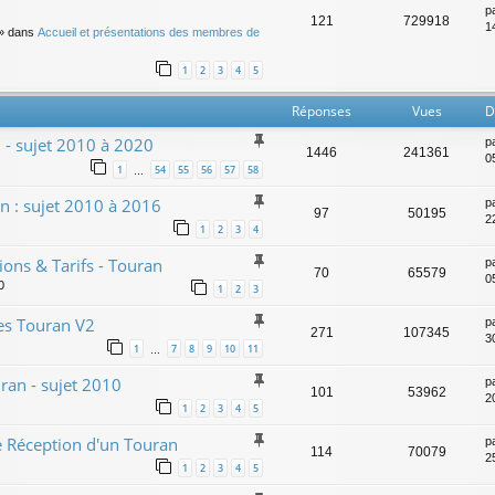
p
121
729918
14
» dans
Accueil et présentations des membres de
1
2
3
4
5
Réponses
Vues
D
n - sujet 2010 à 2020
p
1446
241361
0
1
54
55
56
57
58
…
n : sujet 2010 à 2016
p
97
50195
2
1
2
3
4
ons & Tarifs - Touran
p
70
65579
0
0
1
2
3
des Touran V2
p
271
107345
3
1
7
8
9
10
11
…
uran - sujet 2010
p
101
53962
2
1
2
3
4
5
e Réception d'un Touran
p
114
70079
2
1
2
3
4
5