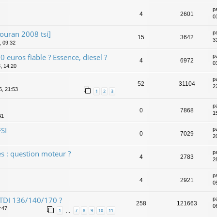
p
4
2601
0
ouran 2008 tsi]
p
15
3642
3
, 09:32
euros fiable ? Essence, diesel ?
p
4
6972
0
, 14:20
p
52
31104
2
6, 21:53
1
2
3
p
0
7868
1
41
FSI
p
0
7029
2
es : question moteur ?
p
4
2783
2
p
4
2921
0
 TDI 136/140/170 ?
p
258
121663
0
1:47
1
7
8
9
10
11
…