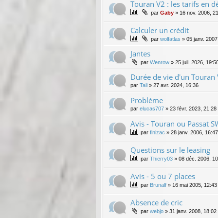
Touran V2 : les tarifs en d
par
Gaby
»
16 nov. 2006, 2
Calculer un crédit
par
wolfatlas
»
05 janv. 2007
Jantes
par
Wenrow
»
25 juil. 2026, 19:5
Durée de vie d'un Touran 
par
Tali
»
27 avr. 2024, 16:36
Problème
par
elucas707
»
23 févr. 2023, 21:28
Avis - Touran ou Passat S
par
finizac
»
28 janv. 2006, 16:47
Questions sur le leasing
par
Thierry03
»
08 déc. 2006, 10
Avis - 5 ou 7 places
par
Brunalf
»
16 mai 2005, 12:43
Absence de cric
par
webjo
»
31 janv. 2008, 18:02