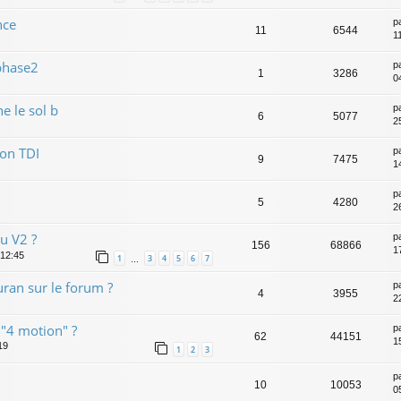
nce
p
11
6544
1
phase2
p
1
3286
0
e le sol b
p
6
5077
2
on TDI
p
9
7475
1
p
5
4280
2
u V2 ?
p
156
68866
1
 12:45
1
3
4
5
6
7
…
ran sur le forum ?
p
4
3955
2
 "4 motion" ?
p
62
44151
15
19
1
2
3
p
10
10053
0