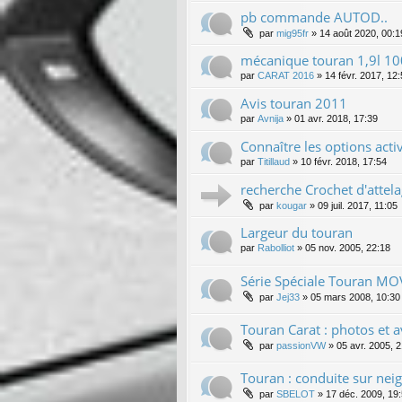
pb commande AUTOD..
par
mig95fr
»
14 août 2020, 00:1
mécanique touran 1,9l 1
par
CARAT 2016
»
14 févr. 2017, 12
Avis touran 2011
par
Avnija
»
01 avr. 2018, 17:39
Connaître les options acti
par
Titillaud
»
10 févr. 2018, 17:54
recherche Crochet d'attela
par
kougar
»
09 juil. 2017, 11:05
Largeur du touran
par
Rabolliot
»
05 nov. 2005, 22:18
Série Spéciale Touran MO
par
Jej33
»
05 mars 2008, 10:30
Touran Carat : photos et a
par
passionVW
»
05 avr. 2005, 
Touran : conduite sur nei
par
SBELOT
»
17 déc. 2009, 19