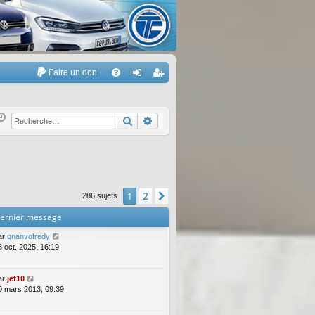
Faire un don
A
FA
on
’e
Q
ne
nr
Rechercher
Recherche avancée
xi
eg
on
ist
re
2
1
Suivante
286 sujets
r
ernier message
ar
gnanvofredy
3 oct. 2025, 16:19
ar
jef10
0 mars 2013, 09:39