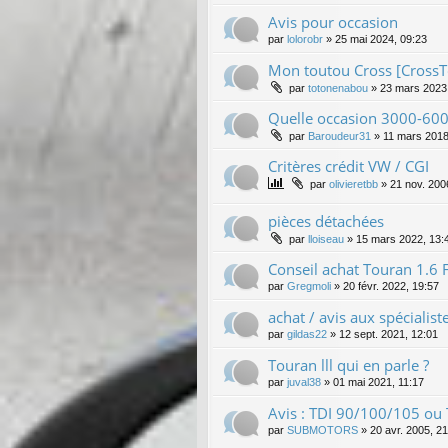
Avis pour occasion
par
lolorobr
»
25 mai 2024, 09:23
Mon toutou Cross [CrossT
par
totonenabou
»
23 mars 2023
Quelle occasion 3000-6000 
par
Baroudeur31
»
11 mars 2018
Critères crédit VW / CGI
par
olivieretbb
»
21 nov. 200
pièces détachées
par
lloiseau
»
15 mars 2022, 13:
Conseil achat Touran 1.6 
par
Gregmoli
»
20 févr. 2022, 19:57
achat / avis aux spécialist
par
gildas22
»
12 sept. 2021, 12:01
Touran lll qui en parle ?
par
juval38
»
01 mai 2021, 11:17
Avis : TDI 90/100/105 ou
par
SUBMOTORS
»
20 avr. 2005, 2