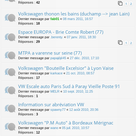
Réponses :
42
1
2
Volkswagen thonon les bains (duchamp --> jean Lain)
Dernier message par
fab01
«
08 mars 2011, 16:57
Réponses :
18
Espace EUROPA - Brie Comte Robert (77)
Dernier message par
.berenty.
«
07 janv. 2011, 18:30
Réponses :
29
1
2
MTPA a varenne sur seine (77)
Dernier message par
papajéjé45
«
27 déc. 2010, 17:10
Volkswagen "Bouteille Excelsior" à Lyon Vaise
Dernier message par
karkace
«
21 oct. 2010, 08:57
Réponses :
17
VW Escale auto Paris Sud à Paray Vieille Poste 91
Dernier message par
MELR
«
10 sept. 2010, 11:25
Réponses :
1
Information sur abréviation VW
Dernier message par
spawny77
«
12 août 2010, 20:36
Réponses :
3
Volkswagen "P.M Auto" à Bordeaux Mérignac
Dernier message par
wano
«
05 juil. 2010, 10:57
Réponses :
12