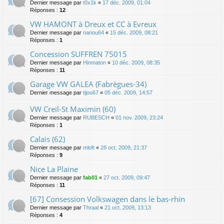
Dernier message par
t0x1k
«
17 déc. 2009, 01:04
Réponses :
12
VW HAMONT à Dreux et CC à Evreux
Dernier message par
nanou64
«
15 déc. 2009, 08:21
Réponses :
1
Concession SUFFREN 75015
Dernier message par
Hinmaton
«
10 déc. 2009, 08:35
Réponses :
11
Garage VW GALEA (Fabrègues-34)
Dernier message par
tijou67
«
05 déc. 2009, 14:57
VW Creil-St Maximin (60)
Dernier message par
RUBESCH
«
01 nov. 2009, 23:24
Réponses :
1
Calais (62)
Dernier message par
mloft
«
28 oct. 2009, 21:37
Réponses :
9
Nice La Plaine
Dernier message par
fab01
«
27 oct. 2009, 09:47
Réponses :
11
[67] Consession Volkswagen dans le bas-rhin
Dernier message par
Thraal
«
21 oct. 2009, 13:13
Réponses :
4