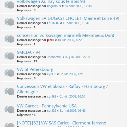
volkswagen Aulnay sous le Bois 93
Dernier message par
nagrom59
«
24 août 2006, 17:38
Réponses :
3
Volkswagen SA DUGAST CHOLET (Maine et Loire 49)
Dernier message par
LeDAHU
«
11 août 2006, 10:41
Réponses :
1
concession volkswagen marinelli Meximieux (Ain)
Dernier message par
jef10
«
10 juin 2006, 16:20
Réponses :
1
SMCDA - 94
Dernier message par
Jeannot91
«
02 juin 2006, 22:11
Réponses :
19
VW St Pétersbourg
Dernier message par
cyril92
«
02 juin 2006, 13:15
Réponses :
6
Concession VW et Skoda - Raffay - Hambourg /
Allemagne
Dernier message par
cyril92
«
01 juin 2006, 16:58
VW Garnet - Pennsylvanie USA
Dernier message par
cyril92
«
31 mai 2006, 08:43
Réponses :
3
[NOTE] [63] VW SAS Carlet - Clermont-ferrand