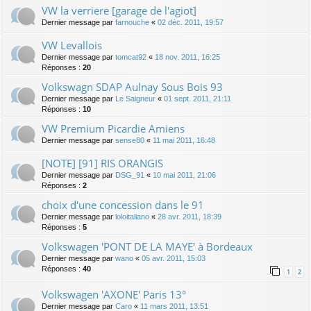
VW la verriere [garage de l'agiot]
Dernier message par
farnouche
«
02 déc. 2011, 19:57
VW Levallois
Dernier message par
tomcat92
«
18 nov. 2011, 16:25
Réponses :
20
Volkswagn SDAP Aulnay Sous Bois 93
Dernier message par
Le Saigneur
«
01 sept. 2011, 21:11
Réponses :
10
VW Premium Picardie Amiens
Dernier message par
sense80
«
11 mai 2011, 16:48
[NOTE] [91] RIS ORANGIS
Dernier message par
DSG_91
«
10 mai 2011, 21:06
Réponses :
2
choix d'une concession dans le 91
Dernier message par
loloitaliano
«
28 avr. 2011, 18:39
Réponses :
5
Volkswagen 'PONT DE LA MAYE' à Bordeaux
Dernier message par
wano
«
05 avr. 2011, 15:03
Réponses :
40
1
2
Volkswagen 'AXONE' Paris 13°
Dernier message par
Caro
«
11 mars 2011, 13:51