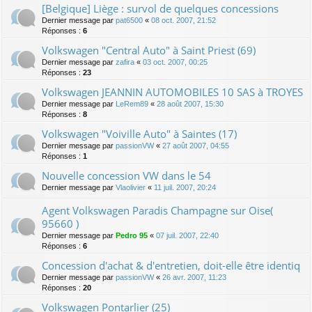
[Belgique] Liège : survol de quelques concessions
Dernier message par
pat6500
«
08 oct. 2007, 21:52
Réponses :
6
Volkswagen "Central Auto" à Saint Priest (69)
Dernier message par
zafira
«
03 oct. 2007, 00:25
Réponses :
23
Volkswagen JEANNIN AUTOMOBILES 10 SAS à TROYES
Dernier message par
LeRem89
«
28 août 2007, 15:30
Réponses :
8
Volkswagen "Voiville Auto" à Saintes (17)
Dernier message par
passionVW
«
27 août 2007, 04:55
Réponses :
1
Nouvelle concession VW dans le 54
Dernier message par
Vlaolivier
«
11 juil. 2007, 20:24
Agent Volkswagen Paradis Champagne sur Oise(
95660 )
Dernier message par
Pedro 95
«
07 juil. 2007, 22:40
Réponses :
6
Concession d'achat & d'entretien, doit-elle être identiq
Dernier message par
passionVW
«
26 avr. 2007, 11:23
Réponses :
20
Volkswagen Pontarlier (25)