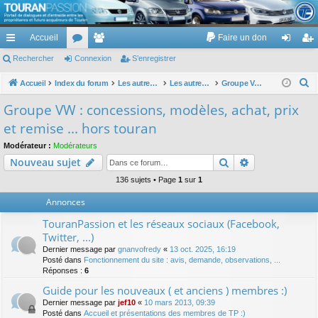
TouranPassion
Accueil
Faire un don
Le forum des propriétaires ou futurs acquéreurs du Volkswagen Touran
cc
Rechercher
or
Connexion
e
S’enregistrer
on
’e
ès
u
m
ne
nr
R
Accueil
Index du forum
Les autres voitures et ce qui touche à la voiture
Les autres modèles du groupe VW
Groupe VW : concessions, modèles, achat, prix et remise ... hors touran
e
ra
m
br
xi
eg
Groupe VW : concessions, modèles, achat, prix
c
pi
s
es
on
ist
et remise ... hors touran
h
de
re
e
Modérateur :
Modérateurs
Rechercher
Recherche av
Nouveau sujet
r
r
c
136 sujets • Page
1
sur
1
h
Annonces
e
TouranPassion et les réseaux sociaux (Facebook,
r
Twitter, ...)
Dernier message par
gnanvofredy
«
13 oct. 2025, 16:19
Posté dans
Fonctionnement du site : avis, demande, observations, ...
Réponses :
6
Guide pour les nouveaux ( et anciens ) membres :)
Dernier message par
jef10
«
10 mars 2013, 09:39
Posté dans
Accueil et présentations des membres de TP :)