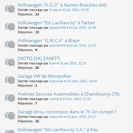
Volkswagen "A.G.O" à Nantes-Beaulieu (44)
Dernier message par
S-Line
«
02 juil. 2010, 14:40
Réponses :
13
Volkswagen "Ets Lavillauroy" à Tarbes
Dernier message par
passionVW
«
02 juil. 2010, 12:48
Réponses :
13
Volkswagen "G.M.C.A" à Blaye
Dernier message par
passionVW
«
02 juil. 2010, 12:37
Réponses :
9
[NOTE] [94] ZANETTI
Dernier message par
Kant
«
16 juin 2010, 22:15
Réponses :
20
Garage VW de Montpellier
Dernier message par
toutounoir
«
16 mars 2010, 14:43
Réponses :
1
Yvelines Services Automobiles à Chambourcy (78)
Dernier message par
sweep
«
23 févr. 2010, 17:03
Réponses :
7
Garage et/ou concession dans le 76 Un conseil ?
Dernier message par
toutounoir
«
22 janv. 2010, 23:17
Réponses :
15
Volkswagen "Ets Lavillauroy S.A." à Pau