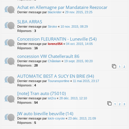
Achat en Allemagne par Mandataire Reezocar
Dernier message par
blackrider
«
29 nov. 2015, 23:25
SLBA ARRAS
Dernier message par
Stroke
«
10 nov. 2015, 08:29
Réponses :
3
Concession FLEURANTIN - Luneville (54)
Dernier message par
lorenz054
«
04 oct. 2015, 14:05
Réponses :
16
concession VW Chatellerault 86
Dernier message par
Châtelain
«
19 sept. 2015, 00:20
Réponses :
28
1
2
AUTOMATIC BEST A SUCY EN BRIE (94)
Dernier message par
Touransportline
«
11 mai 2015, 23:17
Réponses :
4
[note] Tran auto (75010)
Dernier message par
tet2ra
«
28 déc. 2013, 12:10
Réponses :
54
1
2
3
JW auto bieville beuville (14)
Dernier message par
loick-coyote
«
23 déc. 2013, 21:09
Réponses :
5