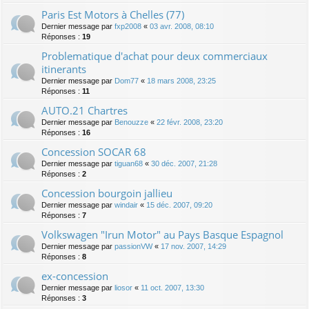
Paris Est Motors à Chelles (77)
Dernier message par
fxp2008
«
03 avr. 2008, 08:10
Réponses :
19
Problematique d'achat pour deux commerciaux
itinerants
Dernier message par
Dom77
«
18 mars 2008, 23:25
Réponses :
11
AUTO.21 Chartres
Dernier message par
Benouzze
«
22 févr. 2008, 23:20
Réponses :
16
Concession SOCAR 68
Dernier message par
tiguan68
«
30 déc. 2007, 21:28
Réponses :
2
Concession bourgoin jallieu
Dernier message par
windair
«
15 déc. 2007, 09:20
Réponses :
7
Volkswagen "Irun Motor" au Pays Basque Espagnol
Dernier message par
passionVW
«
17 nov. 2007, 14:29
Réponses :
8
ex-concession
Dernier message par
liosor
«
11 oct. 2007, 13:30
Réponses :
3