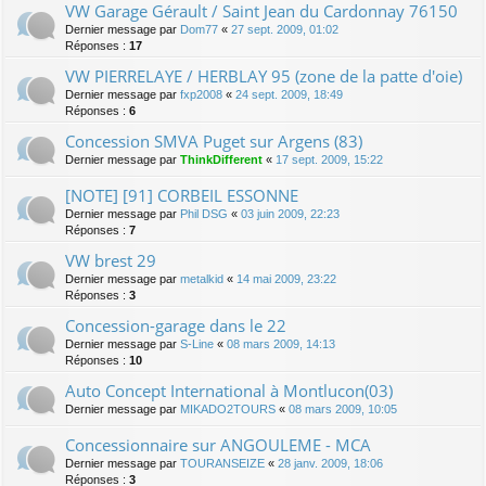
VW Garage Gérault / Saint Jean du Cardonnay 76150
Dernier message par
Dom77
«
27 sept. 2009, 01:02
Réponses :
17
VW PIERRELAYE / HERBLAY 95 (zone de la patte d'oie)
Dernier message par
fxp2008
«
24 sept. 2009, 18:49
Réponses :
6
Concession SMVA Puget sur Argens (83)
Dernier message par
ThinkDifferent
«
17 sept. 2009, 15:22
[NOTE] [91] CORBEIL ESSONNE
Dernier message par
Phil DSG
«
03 juin 2009, 22:23
Réponses :
7
VW brest 29
Dernier message par
metalkid
«
14 mai 2009, 23:22
Réponses :
3
Concession-garage dans le 22
Dernier message par
S-Line
«
08 mars 2009, 14:13
Réponses :
10
Auto Concept International à Montlucon(03)
Dernier message par
MIKADO2TOURS
«
08 mars 2009, 10:05
Concessionnaire sur ANGOULEME - MCA
Dernier message par
TOURANSEIZE
«
28 janv. 2009, 18:06
Réponses :
3