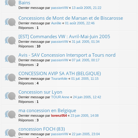
Bains
Dernier message par
passionVW
«
13 août 2005, 21:22
Concessions de Mont de Marsan et de Biscarosse
Dernier message par
Aurélie
«
01 août 2005, 22:46
Réponses :
1
[EST] Commandes VW : Avril-Mai-Juin 2005
Dernier message par
passionVW
«
31 juil. 2005, 01:34
Réponses :
10
Avis - SAV Concession Intersport a Tours nord
Dernier message par
passionVW
«
07 juil. 2005, 00:17
Réponses :
2
CONCESSION AVIP SA ATH (BELGIQUE)
Dernier message par
Touranfolie
«
01 juil. 2005, 11:15
Réponses :
4
Concession sur Lyon
Dernier message par
TOUR Anne
«
24 juin 2005, 12:42
Réponses :
1
ma concession en Belgique
Dernier message par
lorenz054
«
23 juin 2005, 14:08
Réponses :
3
concession FOCH (83)
Dernier message par
passionVW
«
22 juin 2005, 23:04