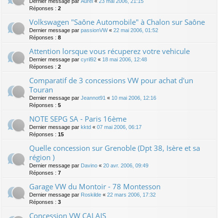
Dernier message par
Aurel
«
23 mai 2006, 21:15
Réponses :
2
Volkswagen "Saône Automobile" à Chalon sur Saône
Dernier message par
passionVW
«
22 mai 2006, 01:52
Réponses :
8
Attention lorsque vous récuperez votre vehicule
Dernier message par
cyril92
«
18 mai 2006, 12:48
Réponses :
2
Comparatif de 3 concessions VW pour achat d'un
Touran
Dernier message par
Jeannot91
«
10 mai 2006, 12:16
Réponses :
5
NOTE SEPG SA - Paris 16ème
Dernier message par
kktd
«
07 mai 2006, 06:17
Réponses :
15
Quelle concession sur Grenoble (Dpt 38, Isère et sa
région )
Dernier message par
Davino
«
20 avr. 2006, 09:49
Réponses :
7
Garage VW du Montoir - 78 Montesson
Dernier message par
Roskilde
«
22 mars 2006, 17:32
Réponses :
3
Concession VW CALAIS