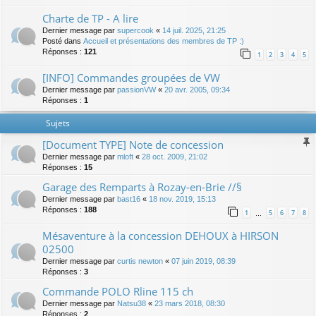
Charte de TP - A lire
Dernier message par
supercook
«
14 juil. 2025, 21:25
Posté dans
Accueil et présentations des membres de TP :)
Réponses :
121
1
2
3
4
5
[INFO] Commandes groupées de VW
Dernier message par
passionVW
«
20 avr. 2005, 09:34
Réponses :
1
Sujets
[Document TYPE] Note de concession
Dernier message par
mloft
«
28 oct. 2009, 21:02
Réponses :
15
Garage des Remparts à Rozay-en-Brie //§
Dernier message par
bast16
«
18 nov. 2019, 15:13
Réponses :
188
1
5
6
7
8
…
Mésaventure à la concession DEHOUX à HIRSON
02500
Dernier message par
curtis newton
«
07 juin 2019, 08:39
Réponses :
3
Commande POLO Rline 115 ch
Dernier message par
Natsu38
«
23 mars 2018, 08:30
Réponses :
2