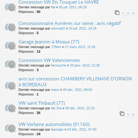
Concession VW Ets Touquet Le HAVRE
Dernier message par
flal
«
05 juil. 2012, 08:29
Réponses :
50
1
2
3
Concessionnaire Asnières sur seine : avis négatif
Dernier message par
tomcat92
«
03 juil. 2012, 19:18
Réponses :
5
Garage Jeannin à Meaux (77)
Dernier message par
77flem
«
27 mars 2012, 11:29
Réponses :
12
Concession VW Valenciennes
Dernier message par
farnouche
«
20 janv. 2012, 12:35
Réponses :
3
avis sur concession CHAMBERY VILLENAVE D'ORNON
à BORDEAUX
Dernier message par
wano
«
09 déc. 2011, 09:04
Réponses :
1
VW saint Thibault (77)
Dernier message par
Mc Rai
«
08 déc. 2011, 22:10
Réponses :
26
1
2
VW Verlaine automobiles (91160)
Dernier message par
lepoulpe
«
03 déc. 2011, 07:00
Réponses :
24