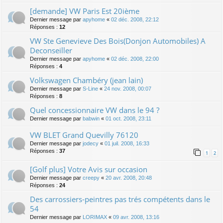
[demande] VW Paris Est 20ième
Dernier message par
apyhome
«
02 déc. 2008, 22:12
Réponses :
12
VW Ste Genevieve Des Bois(Donjon Automobiles) A
Deconseiller
Dernier message par
apyhome
«
02 déc. 2008, 22:00
Réponses :
4
Volkswagen Chambéry (jean lain)
Dernier message par
S-Line
«
24 nov. 2008, 00:07
Réponses :
8
Quel concessionnaire VW dans le 94 ?
Dernier message par
babwin
«
01 oct. 2008, 23:11
VW BLET Grand Quevilly 76120
Dernier message par
jodecy
«
01 juil. 2008, 16:33
Réponses :
37
1
2
[Golf plus] Votre Avis sur occasion
Dernier message par
creepy
«
20 avr. 2008, 20:48
Réponses :
24
Des carrossiers-peintres pas trés compétents dans le
54
Dernier message par
LORIMAX
«
09 avr. 2008, 13:16