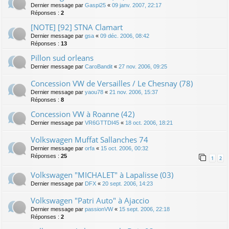
Dernier message par
Gaspi25
«
09 janv. 2007, 22:17
Réponses :
2
[NOTE] [92] STNA Clamart
Dernier message par
gsa
«
09 déc. 2006, 08:42
Réponses :
13
Pillon sud orleans
Dernier message par
CaroBandit
«
27 nov. 2006, 09:25
Concession VW de Versailles / Le Chesnay (78)
Dernier message par
yaou78
«
21 nov. 2006, 15:37
Réponses :
8
Concession VW à Roanne (42)
Dernier message par
VR6GTTDI45
«
18 oct. 2006, 18:21
Volkswagen Muffat Sallanches 74
Dernier message par
orfa
«
15 oct. 2006, 00:32
Réponses :
25
1
2
Volkswagen "MICHALET" à Lapalisse (03)
Dernier message par
DFX
«
20 sept. 2006, 14:23
Volkswagen "Patri Auto" à Ajaccio
Dernier message par
passionVW
«
15 sept. 2006, 22:18
Réponses :
2