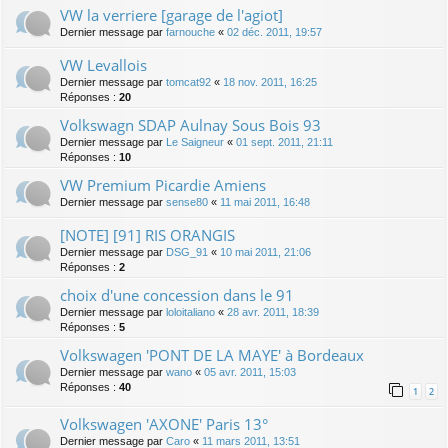
VW la verriere [garage de l'agiot]
Dernier message par
farnouche
«
02 déc. 2011, 19:57
VW Levallois
Dernier message par
tomcat92
«
18 nov. 2011, 16:25
Réponses :
20
Volkswagn SDAP Aulnay Sous Bois 93
Dernier message par
Le Saigneur
«
01 sept. 2011, 21:11
Réponses :
10
VW Premium Picardie Amiens
Dernier message par
sense80
«
11 mai 2011, 16:48
[NOTE] [91] RIS ORANGIS
Dernier message par
DSG_91
«
10 mai 2011, 21:06
Réponses :
2
choix d'une concession dans le 91
Dernier message par
loloitaliano
«
28 avr. 2011, 18:39
Réponses :
5
Volkswagen 'PONT DE LA MAYE' à Bordeaux
Dernier message par
wano
«
05 avr. 2011, 15:03
Réponses :
40
1
2
Volkswagen 'AXONE' Paris 13°
Dernier message par
Caro
«
11 mars 2011, 13:51