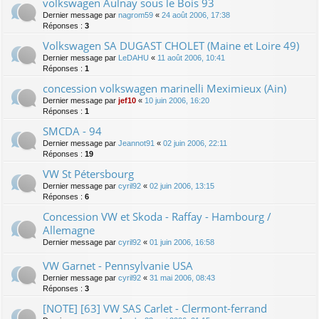
volkswagen Aulnay sous le Bois 93
Dernier message par
nagrom59
«
24 août 2006, 17:38
Réponses :
3
Volkswagen SA DUGAST CHOLET (Maine et Loire 49)
Dernier message par
LeDAHU
«
11 août 2006, 10:41
Réponses :
1
concession volkswagen marinelli Meximieux (Ain)
Dernier message par
jef10
«
10 juin 2006, 16:20
Réponses :
1
SMCDA - 94
Dernier message par
Jeannot91
«
02 juin 2006, 22:11
Réponses :
19
VW St Pétersbourg
Dernier message par
cyril92
«
02 juin 2006, 13:15
Réponses :
6
Concession VW et Skoda - Raffay - Hambourg /
Allemagne
Dernier message par
cyril92
«
01 juin 2006, 16:58
VW Garnet - Pennsylvanie USA
Dernier message par
cyril92
«
31 mai 2006, 08:43
Réponses :
3
[NOTE] [63] VW SAS Carlet - Clermont-ferrand