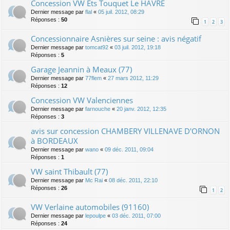
Concession VW Ets Touquet Le HAVRE
Dernier message par
flal
«
05 juil. 2012, 08:29
Réponses :
50
1
2
3
Concessionnaire Asnières sur seine : avis négatif
Dernier message par
tomcat92
«
03 juil. 2012, 19:18
Réponses :
5
Garage Jeannin à Meaux (77)
Dernier message par
77flem
«
27 mars 2012, 11:29
Réponses :
12
Concession VW Valenciennes
Dernier message par
farnouche
«
20 janv. 2012, 12:35
Réponses :
3
avis sur concession CHAMBERY VILLENAVE D'ORNON
à BORDEAUX
Dernier message par
wano
«
09 déc. 2011, 09:04
Réponses :
1
VW saint Thibault (77)
Dernier message par
Mc Rai
«
08 déc. 2011, 22:10
Réponses :
26
1
2
VW Verlaine automobiles (91160)
Dernier message par
lepoulpe
«
03 déc. 2011, 07:00
Réponses :
24