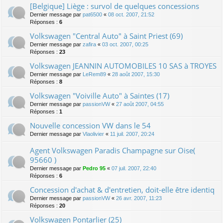
[Belgique] Liège : survol de quelques concessions
Dernier message par
pat6500
«
08 oct. 2007, 21:52
Réponses :
6
Volkswagen "Central Auto" à Saint Priest (69)
Dernier message par
zafira
«
03 oct. 2007, 00:25
Réponses :
23
Volkswagen JEANNIN AUTOMOBILES 10 SAS à TROYES
Dernier message par
LeRem89
«
28 août 2007, 15:30
Réponses :
8
Volkswagen "Voiville Auto" à Saintes (17)
Dernier message par
passionVW
«
27 août 2007, 04:55
Réponses :
1
Nouvelle concession VW dans le 54
Dernier message par
Vlaolivier
«
11 juil. 2007, 20:24
Agent Volkswagen Paradis Champagne sur Oise(
95660 )
Dernier message par
Pedro 95
«
07 juil. 2007, 22:40
Réponses :
6
Concession d'achat & d'entretien, doit-elle être identiq
Dernier message par
passionVW
«
26 avr. 2007, 11:23
Réponses :
20
Volkswagen Pontarlier (25)