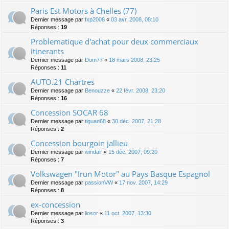
Paris Est Motors à Chelles (77)
Dernier message par
fxp2008
«
03 avr. 2008, 08:10
Réponses :
19
Problematique d'achat pour deux commerciaux
itinerants
Dernier message par
Dom77
«
18 mars 2008, 23:25
Réponses :
11
AUTO.21 Chartres
Dernier message par
Benouzze
«
22 févr. 2008, 23:20
Réponses :
16
Concession SOCAR 68
Dernier message par
tiguan68
«
30 déc. 2007, 21:28
Réponses :
2
Concession bourgoin jallieu
Dernier message par
windair
«
15 déc. 2007, 09:20
Réponses :
7
Volkswagen "Irun Motor" au Pays Basque Espagnol
Dernier message par
passionVW
«
17 nov. 2007, 14:29
Réponses :
8
ex-concession
Dernier message par
liosor
«
11 oct. 2007, 13:30
Réponses :
3