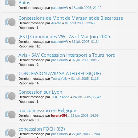
Bains
Dernier message par
passionVW
«
13 août 2005, 21:22
Concessions de Mont de Marsan et de Biscarosse
Dernier message par
Aurélie
«
01 août 2005, 22:46
Réponses :
1
[EST] Commandes VW : Avril-Mai-Juin 2005
Dernier message par
passionVW
«
31 juil. 2005, 01:34
Réponses :
10
Avis - SAV Concession Intersport a Tours nord
Dernier message par
passionVW
«
07 juil. 2005, 00:17
Réponses :
2
CONCESSION AVIP SA ATH (BELGIQUE)
Dernier message par
Touranfolie
«
01 juil. 2005, 11:15
Réponses :
4
Concession sur Lyon
Dernier message par
TOUR Anne
«
24 juin 2005, 12:42
Réponses :
1
ma concession en Belgique
Dernier message par
lorenz054
«
23 juin 2005, 14:08
Réponses :
3
concession FOCH (83)
Dernier message par
passionVW
«
22 juin 2005, 23:04