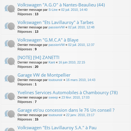
Volkswagen "A.G.O" à Nantes-Beaulieu (44)
Dernier message par
S-Line
«
02 juil. 2010, 14:40
Réponses :
13
Volkswagen "Ets Lavillauroy" à Tarbes
Dernier message par
passionVW
«
02 juil. 2010, 12:48
Réponses :
13
Volkswagen "G.M.C.A" à Blaye
Dernier message par
passionVW
«
02 juil. 2010, 12:37
Réponses :
9
[NOTE] [94] ZANETTI
Dernier message par
Kant
«
16 juin 2010, 22:15
Réponses :
20
Garage VW de Montpellier
Dernier message par
toutounoir
«
16 mars 2010, 14:43
Réponses :
1
Yvelines Services Automobiles à Chambourcy (78)
Dernier message par
sweep
«
23 févr. 2010, 17:03
Réponses :
7
Garage et/ou concession dans le 76 Un conseil ?
Dernier message par
toutounoir
«
22 janv. 2010, 23:17
Réponses :
15
Volkswagen "Ets Lavillauroy S.A." à Pau