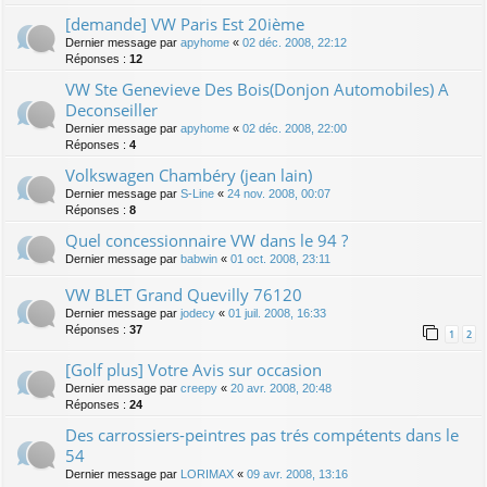
[demande] VW Paris Est 20ième
Dernier message par
apyhome
«
02 déc. 2008, 22:12
Réponses :
12
VW Ste Genevieve Des Bois(Donjon Automobiles) A
Deconseiller
Dernier message par
apyhome
«
02 déc. 2008, 22:00
Réponses :
4
Volkswagen Chambéry (jean lain)
Dernier message par
S-Line
«
24 nov. 2008, 00:07
Réponses :
8
Quel concessionnaire VW dans le 94 ?
Dernier message par
babwin
«
01 oct. 2008, 23:11
VW BLET Grand Quevilly 76120
Dernier message par
jodecy
«
01 juil. 2008, 16:33
Réponses :
37
1
2
[Golf plus] Votre Avis sur occasion
Dernier message par
creepy
«
20 avr. 2008, 20:48
Réponses :
24
Des carrossiers-peintres pas trés compétents dans le
54
Dernier message par
LORIMAX
«
09 avr. 2008, 13:16