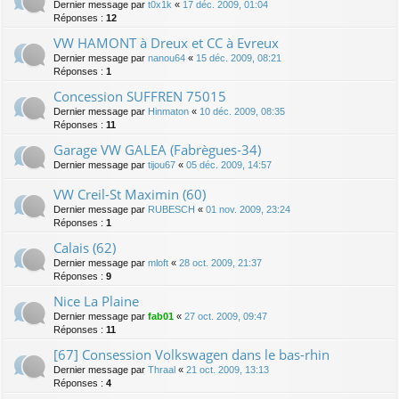
Dernier message par
t0x1k
«
17 déc. 2009, 01:04
Réponses :
12
VW HAMONT à Dreux et CC à Evreux
Dernier message par
nanou64
«
15 déc. 2009, 08:21
Réponses :
1
Concession SUFFREN 75015
Dernier message par
Hinmaton
«
10 déc. 2009, 08:35
Réponses :
11
Garage VW GALEA (Fabrègues-34)
Dernier message par
tijou67
«
05 déc. 2009, 14:57
VW Creil-St Maximin (60)
Dernier message par
RUBESCH
«
01 nov. 2009, 23:24
Réponses :
1
Calais (62)
Dernier message par
mloft
«
28 oct. 2009, 21:37
Réponses :
9
Nice La Plaine
Dernier message par
fab01
«
27 oct. 2009, 09:47
Réponses :
11
[67] Consession Volkswagen dans le bas-rhin
Dernier message par
Thraal
«
21 oct. 2009, 13:13
Réponses :
4