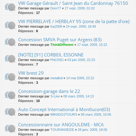
VW Garage Gérault / Saint Jean du Cardonnay 76150
Dernier message par
Dom77
«
27 sept. 2009, 01:02
Réponses :
17
VW PIERRELAYE / HERBLAY 95 (zone de la patte d'oie)
Dernier message par
fxp2008
«
24 sept. 2009, 18:49
Réponses :
6
Concession SMVA Puget sur Argens (83)
Dernier message par
ThinkDifferent
«
17 sept. 2009, 15:22
[NOTE] [91] CORBEIL ESSONNE
Dernier message par
Phil DSG
«
03 juin 2009, 22:23
Réponses :
7
VW brest 29
Dernier message par
metalkid
«
14 mai 2009, 23:22
Réponses :
3
Concession-garage dans le 22
Dernier message par
S-Line
«
08 mars 2009, 14:13
Réponses :
10
Auto Concept International à Montlucon(03)
Dernier message par
MIKADO2TOURS
«
08 mars 2009, 10:05
Concessionnaire sur ANGOULEME - MCA
Dernier message par
TOURANSEIZE
«
28 janv. 2009, 18:06
Réponses :
3