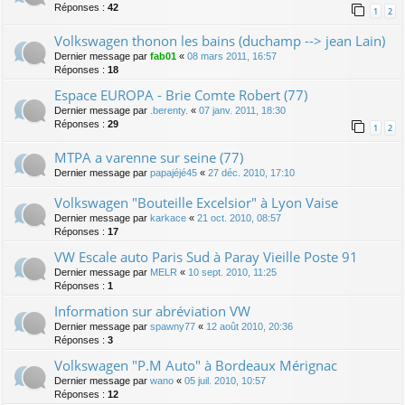
Réponses :
42
1
2
Volkswagen thonon les bains (duchamp --> jean Lain)
Dernier message par
fab01
«
08 mars 2011, 16:57
Réponses :
18
Espace EUROPA - Brie Comte Robert (77)
Dernier message par
.berenty.
«
07 janv. 2011, 18:30
Réponses :
29
1
2
MTPA a varenne sur seine (77)
Dernier message par
papajéjé45
«
27 déc. 2010, 17:10
Volkswagen "Bouteille Excelsior" à Lyon Vaise
Dernier message par
karkace
«
21 oct. 2010, 08:57
Réponses :
17
VW Escale auto Paris Sud à Paray Vieille Poste 91
Dernier message par
MELR
«
10 sept. 2010, 11:25
Réponses :
1
Information sur abréviation VW
Dernier message par
spawny77
«
12 août 2010, 20:36
Réponses :
3
Volkswagen "P.M Auto" à Bordeaux Mérignac
Dernier message par
wano
«
05 juil. 2010, 10:57
Réponses :
12