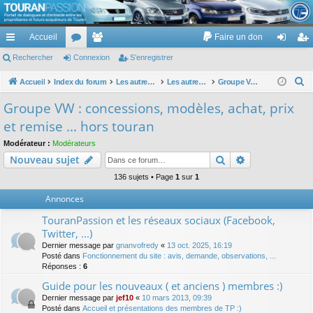
TouranPassion
Accueil
Faire un don
Le forum des propriétaires ou futurs acquéreurs du Volkswagen Touran
cc
Rechercher
or
Connexion
e
S’enregistrer
on
’e
ès
u
m
ne
nr
R
Accueil
Index du forum
Les autres voitures et ce qui touche à la voiture
Les autres modèles du groupe VW
Groupe VW : concessions, modèles, achat, prix et remise ... hors touran
e
ra
m
br
xi
eg
Groupe VW : concessions, modèles, achat, prix
c
pi
s
es
on
ist
et remise ... hors touran
h
de
re
e
Modérateur :
Modérateurs
Rechercher
Recherche av
Nouveau sujet
r
r
c
136 sujets • Page
1
sur
1
h
Annonces
e
TouranPassion et les réseaux sociaux (Facebook,
r
Twitter, ...)
Dernier message par
gnanvofredy
«
13 oct. 2025, 16:19
Posté dans
Fonctionnement du site : avis, demande, observations, ...
Réponses :
6
Guide pour les nouveaux ( et anciens ) membres :)
Dernier message par
jef10
«
10 mars 2013, 09:39
Posté dans
Accueil et présentations des membres de TP :)