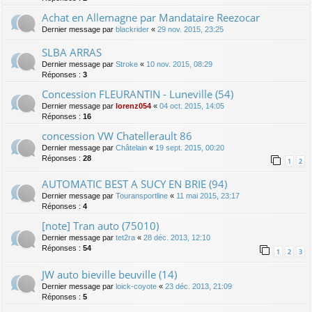
Achat en Allemagne par Mandataire Reezocar
Dernier message par
blackrider
«
29 nov. 2015, 23:25
SLBA ARRAS
Dernier message par
Stroke
«
10 nov. 2015, 08:29
Réponses :
3
Concession FLEURANTIN - Luneville (54)
Dernier message par
lorenz054
«
04 oct. 2015, 14:05
Réponses :
16
concession VW Chatellerault 86
Dernier message par
Châtelain
«
19 sept. 2015, 00:20
Réponses :
28
1
2
AUTOMATIC BEST A SUCY EN BRIE (94)
Dernier message par
Touransportline
«
11 mai 2015, 23:17
Réponses :
4
[note] Tran auto (75010)
Dernier message par
tet2ra
«
28 déc. 2013, 12:10
Réponses :
54
1
2
3
JW auto bieville beuville (14)
Dernier message par
loick-coyote
«
23 déc. 2013, 21:09
Réponses :
5