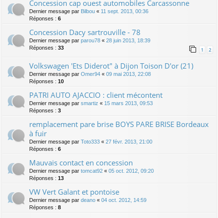
Concession cap ouest automobiles Carcassonne
Dernier message par
Bilbou
«
11 sept. 2013, 00:36
Réponses :
6
Concession Dacy sartrouville - 78
Dernier message par
parou78
«
28 juin 2013, 18:39
Réponses :
33
1
2
Volkswagen 'Ets Diderot" à Dijon Toison D'or (21)
Dernier message par
Omer94
«
09 mai 2013, 22:08
Réponses :
10
PATRI AUTO AJACCIO : client mécontent
Dernier message par
smartiz
«
15 mars 2013, 09:53
Réponses :
3
remplacement pare brise BOYS PARE BRISE Bordeaux
à fuir
Dernier message par
Toto333
«
27 févr. 2013, 21:00
Réponses :
6
Mauvais contact en concession
Dernier message par
tomcat92
«
05 oct. 2012, 09:20
Réponses :
13
VW Vert Galant et pontoise
Dernier message par
deano
«
04 oct. 2012, 14:59
Réponses :
8