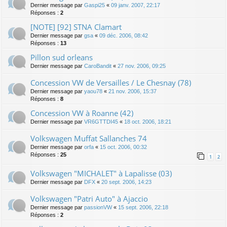
Dernier message par
Gaspi25
«
09 janv. 2007, 22:17
Réponses :
2
[NOTE] [92] STNA Clamart
Dernier message par
gsa
«
09 déc. 2006, 08:42
Réponses :
13
Pillon sud orleans
Dernier message par
CaroBandit
«
27 nov. 2006, 09:25
Concession VW de Versailles / Le Chesnay (78)
Dernier message par
yaou78
«
21 nov. 2006, 15:37
Réponses :
8
Concession VW à Roanne (42)
Dernier message par
VR6GTTDI45
«
18 oct. 2006, 18:21
Volkswagen Muffat Sallanches 74
Dernier message par
orfa
«
15 oct. 2006, 00:32
Réponses :
25
1
2
Volkswagen "MICHALET" à Lapalisse (03)
Dernier message par
DFX
«
20 sept. 2006, 14:23
Volkswagen "Patri Auto" à Ajaccio
Dernier message par
passionVW
«
15 sept. 2006, 22:18
Réponses :
2