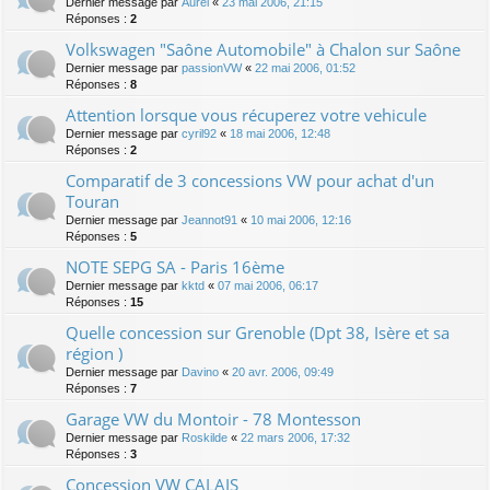
Dernier message par
Aurel
«
23 mai 2006, 21:15
Réponses :
2
Volkswagen "Saône Automobile" à Chalon sur Saône
Dernier message par
passionVW
«
22 mai 2006, 01:52
Réponses :
8
Attention lorsque vous récuperez votre vehicule
Dernier message par
cyril92
«
18 mai 2006, 12:48
Réponses :
2
Comparatif de 3 concessions VW pour achat d'un
Touran
Dernier message par
Jeannot91
«
10 mai 2006, 12:16
Réponses :
5
NOTE SEPG SA - Paris 16ème
Dernier message par
kktd
«
07 mai 2006, 06:17
Réponses :
15
Quelle concession sur Grenoble (Dpt 38, Isère et sa
région )
Dernier message par
Davino
«
20 avr. 2006, 09:49
Réponses :
7
Garage VW du Montoir - 78 Montesson
Dernier message par
Roskilde
«
22 mars 2006, 17:32
Réponses :
3
Concession VW CALAIS