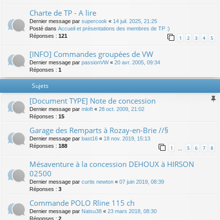
Charte de TP - A lire
Dernier message par
supercook
«
14 juil. 2025, 21:25
Posté dans
Accueil et présentations des membres de TP :)
Réponses :
121
1
2
3
4
5
[INFO] Commandes groupées de VW
Dernier message par
passionVW
«
20 avr. 2005, 09:34
Réponses :
1
Sujets
[Document TYPE] Note de concession
Dernier message par
mloft
«
28 oct. 2009, 21:02
Réponses :
15
Garage des Remparts à Rozay-en-Brie //§
Dernier message par
bast16
«
18 nov. 2019, 15:13
Réponses :
188
1
5
6
7
8
…
Mésaventure à la concession DEHOUX à HIRSON
02500
Dernier message par
curtis newton
«
07 juin 2019, 08:39
Réponses :
3
Commande POLO Rline 115 ch
Dernier message par
Natsu38
«
23 mars 2018, 08:30
Réponses :
2